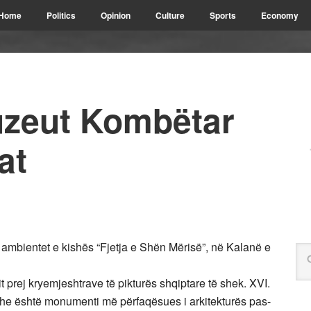
Home
Politics
Opinion
Culture
Sports
Economy
Muzeut Kombëtar
at
ambientet e kishës “Fjetja e Shën Mërisë”, në Kalanë e
t prej kryemjeshtrave të pikturës shqiptare të shek. XVI.
 dhe është monumenti më përfaqësues i arkitekturës pas-