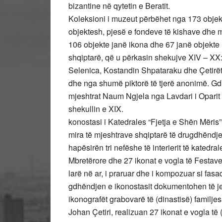
bizantine në qytetin e Beratit.
Koleksioni i muzeut përbëhet nga 173 objek
objektesh, pjesë e fondeve të kishave dhe ma
106 objekte janë ikona dhe 67 janë objekte li
shqiptarë, që u përkasin shekujve XIV – XX: On
Selenica, Kostandin Shpataraku dhe Çetirët (G
dhe nga shumë piktorë të tjerë anonimë. Gdh
mjeshtrat Naum Ngjela nga Lavdari i Oparit 
shekullin e XIX.
konostasi i Katedrales “Fjetja e Shën Mëris”,
mira të mjeshtrave shqiptarë të drugdhëndjes
hapësirën tri nefëshe të interierit të katedr
Mbretërore dhe 27 ikonat e vogla të Festave)
larë në ar, i praruar dhe i kompozuar si fas
gdhëndjen e ikonostasit dokumentohen të je
ikonografët grabovarë të (dinastisë) familjes 
Johan Çetiri, realizuan 27 ikonat e vogla të