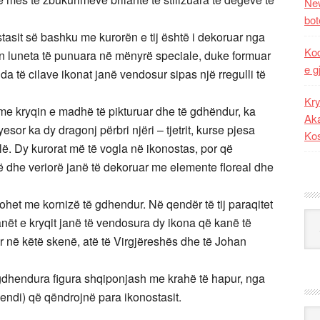
New
bot
stasit së bashku me kurorën e tij është i dekoruar nga
Kod
ën luneta të punuara në mënyrë speciale, duke formuar
e g
a të cilave ikonat janë vendosur sipas një rregulli të
Kry
 me kryqin e madhë të pikturuar dhe të gdhëndur, ka
Aka
esor ka dy dragonj përbri njëri – tjetrit, kurse pjesa
Ko
lë. Dy kurorat më të vogla në ikonostas, por që
ë dhe veriorë janë të dekoruar me elemente floreal dhe
thohet me kornizë të gdhendur. Në qendër të tij paraqitet
Kat
anët e kryqit janë të vendosura dy ikona që kanë të
r në këtë skenë, atë të Virgjëreshës dhe të Johan
 gdhendura figura shqiponjash me krahë të hapur, nga
gjendi) që qëndrojnë para ikonostasit.
Ark