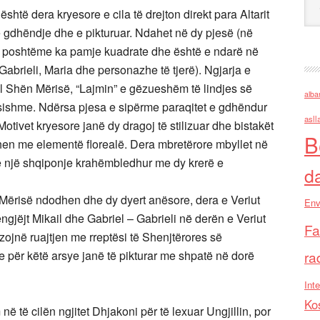
shtë dera kryesore e cila të drejton direkt para Altarit
me gdhëndje dhe e pikturuar. Ndahet në dy pjesë (në
e poshtëme ka pamje kuadrate dhe është e ndarë në
Gabrieli, Maria dhe personazhe të tjerë). Ngjarja e
jell Shën Mërisë, “Lajmin” e gëzueshëm të lindjes së
alba
ësishme. Ndërsa pjesa e sipërme paraqitet e gdhëndur
asll
tivet kryesore janë dy dragoj të stilizuar dhe bistakët
B
ohen me elementë florealë. Dera mbretërore mbyllet në
 e një shqiponje krahëmbledhur me dy krerë e
d
 Mërisë ndodhen dhe dy dyert anësore, dera e Veriut
Env
ngjëjt Mikail dhe Gabriel – Gabrieli në derën e Veriut
Fa
izojnë ruajtjen me rreptësi të Shenjtërores së
e për këtë arsye janë të pikturar me shpatë në dorë
ra
Inte
Ko
të cilën ngjitet Dhjakoni për të lexuar Ungjillin, por