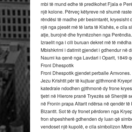
mbi të mund edhe të predikohet Fjala e Perë
një kolone. Përveç këtyreve në shumë rast
rëndësi të madhe për besimtarët, kryesisht 
një nga pjesët më të larta të Kishës, e cila s
atje, burojnë dhe frymëzohen nga Perëndia.
Izraelit nga i cili buruan dekret më të mëdh
Mbishkrimi i datimit gjendet i gdhendur në d
Naumi ka qenë nga Lavdari i Oparit, 1849 q
Froni Dhespotik
Froni Dhespotik gjendet perballe Amvones.
Jezu Krishtit për të kujtuar gjithmonë Kryep
katedrale ndodhen gjithmonë dy frone kryeso
tjetri në Hierore pranë Tryezës së Shenjtë s
në Fronin prapa Altarit ndërsa në qendër të
Bizantit. Sot të dy fronet përdoren nga Krye
fron shpeshherë gdhenden dy luan që simboli
vendoset një kupolë, e cila simbolizon Mbr