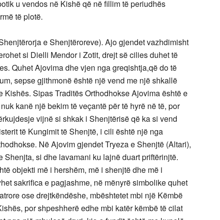
tik u vendos në Kishë që në fillim të periudhës
rmë të plotë.
Shenjtërorja e Shenjtëroreve). Ajo gjendet vazhdimisht
rohet si Dielli Mendor i Zotit, drejt së cilies duhet të
tjes. Quhet Ajovima dhe vjen nga greqishtja,që do të
ium, sepse gjithmonë është një vend me një shkallë
e Kishës. Sipas Traditës Orthodhokse Ajovima është e
nuk kanë një bekim të veçantë për të hyrë në të, por
ërkujdesje vijnë si shkak i Shenjtërisë që ka si vend
terit të Kungimit të Shenjtë, i cili është një nga
thodhokse. Në Ajovim gjendet Tryeza e Shenjtë (Altari),
Shenjta, si dhe lavamani ku lajnë duart priftërinjtë.
htë objekti më i hershëm, më i shenjtë dhe më i
het sakrifica e pagjashme, në mënyrë simbolike quhet
 katrore ose drejtkëndëshe, mbështetet mbi një Këmbë
Kishës, por shpeshherë edhe mbi katër këmbë të cilat