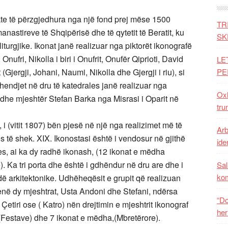
te të përzgjedhura nga një fond prej mëse 1500
TR
nastireve të Shqipërisë dhe të qytetit të Beratit, ku
SK
turgjike. Ikonat janë realizuar nga piktorët ikonografë
ufri, Nikolla i biri i Onufrit, Onufër Qiprioti, David
LE
jergji, Johani, Naumi, Nikolla dhe Gjergji i riu), si
PE
endjet në dru të katedrales janë realizuar nga
Oxh
dhe mjeshtër Stefan Barka nga Misrasi i Oparit në
tru
 i (vitit 1807) bën pjesë në një nga realizimet më të
Arb
 të shek. XIX. Ikonostasi është i vendosur në gjithë
iden
ales, ai ka dy radhë ikonash, (12 ikonat e mëdha
. Ka tri porta dhe është i gdhëndur në dru are dhe i
Sal
ko
adë arkitektonike. Udhëheqësit e grupit që realizuan
në dy mjeshtrat, Usta Andoni dhe Stefani, ndërsa
“Do
Çetiri ose ( Katro) nën drejtimin e mjeshtrit ikonograf
her
 (Festave) dhe 7 ikonat e mëdha,(Mbretërore).