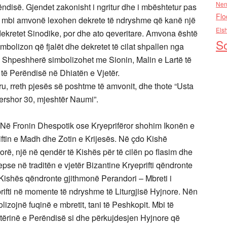
Nen
ndisë. Gjendet zakonisht i ngritur dhe i mbështetur pas
Flo
e mbi amvonë lexohen dekrete të ndryshme që kanë një
Els
dekretet Sinodike, por dhe ato qeveritare. Amvona është
So
imbolizon që fjalët dhe dekretet të cilat shpallen nga
 Shpeshherë simbolizohet me Sionin, Malin e Lartë të
a të Perëndisë në Dhiatën e Vjetër.
ru, rreth pjesës së poshtme të amvonit, dhe thote “Usta
ershor 30, mjeshtër Naumi”.
 Në Fronin Dhespotik ose Kryeprifëror shohim Ikonën e
riftin e Madh dhe Zotin e Krijesës. Në çdo Kishë
rë, një në qendër të Kishës për të cilën po flasim dhe
epse në traditën e vjetër Bizantine Kryeprifti qëndronte
 Kishës qëndronte gjithmonë Perandori – Mbreti i
prifti në momente të ndryshme të Liturgjisë Hyjnore. Nën
zojnë fuqinë e mbretit, tani të Peshkopit. Mbi të
etërinë e Perëndisë si dhe përkujdesjen Hyjnore që