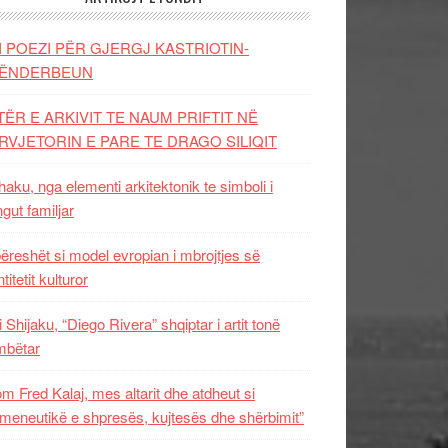
I POEZI PËR GJERGJ KASTRIOTIN-
ËNDERBEUN
TËR E ARKIVIT TE NAUM PRIFTIT NË
RVJETORIN E PARE TE DRAGO SILIQIT
aku, nga elementi arkitektonik te simboli i
ngut familjar
ëreshët si model evropian i mbrojtjes së
titetit kulturor
i Shijaku, “Diego Rivera” shqiptar i artit tonë
mbëtar
m Fred Kalaj, mes altarit dhe atdheut si
meneutikë e shpresës, kujtesës dhe shërbimit”