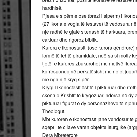
hardhisë.
Pjesa e sipërme ose (brezi i sipërm) i ikono
(27 ikona e vogla të festave) të vedosura n
një radhë të gjatë skenash të harkuara, brend
caktuar dhe rigoroz biblik.
Kurora e ikonostasit, (ose kurora qëndrore)
formë të lehtë piramidale, ndërsa si motiv kry
tjetër e kurorës zbukurohet me motivë florea
korrespondojnë përkatësisht me nefet jugor
me nga një kryq sipër.
Kryqi i ikonostasit është i pikturuar dhe rre
skena e Krishtit të kryqëzuar, ndërsa në dy 
pikturuar figurat e dy personazheve të njohu
Theologut.
Mbi kurorën e ikonostasit janë vendosur të
sqepi i të cilave varen objekte liturgjikë (ar
Dera Mbretërore