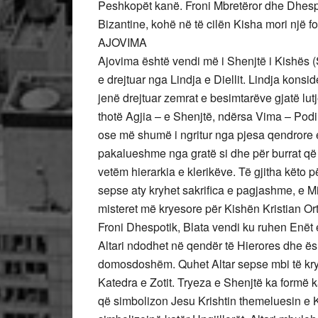
Peshkopët kanë. Froni Mbretëror dhe Dhespo
Bizantine, kohë në të cilën Kisha mori një fo
AJOVIMA
Ajovima është vendi më i Shenjtë i Kishës (
e drejtuar nga Lindja e Diellit. Lindja konside
jenë drejtuar zemrat e besimtarëve gjatë lu
thotë Agjia – e Shenjtë, ndërsa Vima – Pod
ose më shumë i ngritur nga pjesa qendrore 
pakalueshme nga gratë si dhe për burrat që 
vetëm hierarkia e klerikëve. Të gjitha këto p
sepse aty kryhet sakrifica e pagjashme, e Mis
misteret më kryesore për Kishën Kristian Or
Froni Dhespotik, Blata vendi ku ruhen Enët e 
Altari ndodhet në qendër të Hierores dhe ës
domosdoshëm. Quhet Altar sepse mbi të kry
Katedra e Zotit. Tryeza e Shenjtë ka formë
që simbolizon Jesu Krishtin themeluesin e 