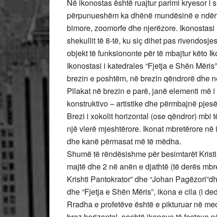
Në ikonostas është ruajtur parimi kryesor i si
përpunueshëm ka dhënë mundësinë e ndërt
bimore, zoomorfe dhe njerëzore. Ikonostasi u
shekullit të 8-të, ku siç dihet pas rivendos
objekt të funksiononte për të mbajtur këto Ik
Ikonostasi i katedrales “Fjetja e Shën Mëris”
brezin e poshtëm, në brezin qëndrorë dhe n
Pllakat në brezin e parë, janë elementi më
konstruktivo – artistike dhe përmbajnë pjesë
Brezi i xokolit horizontal (ose qëndror) mbi 
një vlerë mjeshtërore. Ikonat mbretërore në 
dhe kanë përmasat më të mëdha.
Shumë të rëndësishme për besimtarët Kristi
majtë dhe 2 në anën e djathtë (të derës mbre
Krishti Pantokrator” dhe “Johan Pagëzori”d
dhe “Fjetja e Shën Mëris”, ikona e cila (i d
Rradha e profetëve është e pikturuar në med
brez horizontal, poshtë ikonave të festave n