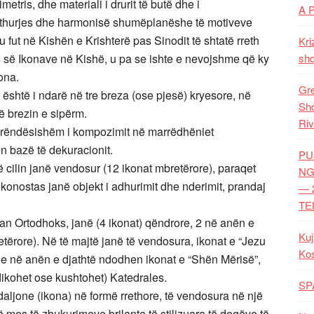
metris, dhe materiali i drurit të butë dhe i
A 
hurjes dhe harmonisë shumëplanëshe të motiveve
 fut në Kishën e Krishterë pas Sinodit të shtatë rreth
Kri
jes së Ikonave në Kishë, u pa se ishte e nevojshme që ky
shq
ona.
Gre
 është i ndarë në tre breza (ose pjesë) kryesore, në
Shq
ë brezin e sipërm.
Riv
 i rëndësishëm i kompozimit në marrëdhëniet
n bazë të dekuracionit.
PU
të cilin janë vendosur (12 ikonat mbretërore), paraqet
NG
ikonostas janë objekt i adhurimit dhe nderimit, prandaj
— 
TE
an Ortodhoks, janë (4 ikonat) qëndrore, 2 në anën e
Kuj
tërore). Në të majtë janë të vendosura, ikonat e “Jezu
Ko
he në anën e djathtë ndodhen ikonat e “Shën Mërisë”,
edikohet ose kushtohet) Katedrales.
SP
aljone (ikona) në formë rrethore, të vendosura në një
ë mes të zbukurimeve brilante të stilizuara të degëve të