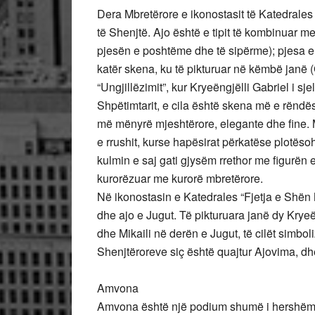
Dera Mbretërore e ikonostasit të Katedrales ë
të Shenjtë. Ajo është e tipit të kombinuar 
pjesën e poshtëme dhe të sipërme); pjesa 
katër skena, ku të pikturuar në këmbë janë (
“Ungjillëzimit”, kur Kryeëngjëlli Gabriel i s
Shpëtimtarit, e cila është skena më e rënd
më mënyrë mjeshtërore, elegante dhe fine. Mo
e rrushit, kurse hapësirat përkatëse plotës
kulmin e saj gati gjysëm rrethor me figurën
kurorëzuar me kurorë mbretërore.
Në ikonostasin e Katedrales “Fjetja e Shën
dhe ajo e Jugut. Të pikturuara janë dy Kryeë
dhe Mikaili në derën e Jugut, të cilët simbol
Shenjtëroreve siç është quajtur Ajovima, dh
Amvona
Amvona është një podium shumë i hershëm në 