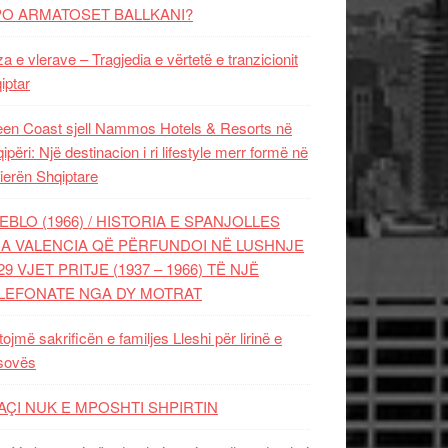
PO ARMATOSET BALLKANI?
za e vlerave – Tragjedia e vërtetë e tranzicionit
iptar
en Coast sjell Nammos Hotels & Resorts në
ipëri: Një destinacion i ri lifestyle merr formë në
ierën Shqiptare
EBLO (1966) / HISTORIA E SPANJOLLES
A VALENCIA QË PËRFUNDOI NË LUSHNJE
29 VJET PRITJE (1937 – 1966) TË NJË
LEFONATE NGA DY MOTRAT
tojmë sakrificën e familjes Lleshi për lirinë e
sovës
AÇI NUK E MPOSHTI SHPIRTIN