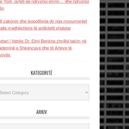
 York, qyteti që ndryshoi emrin… dhe ndryshoi
ën
i zakonor dhe isopolifonia dy nga monumentet
jalla madhështore të antikitetit shqiptar
etari i Vatrës Dr. Elmi Berisha zhvilloi takim në
deminë e Shkencave dhe të Arteve të
sovës
KATEGORITË
egoritë
ARKIV
iv