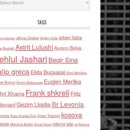
TAGS
arben llalla
alfons Grishaj
Anton Cefa
no kolonjari
Astrit Lulushi
Aurenc Bebja
an Bushati
ehlul Jashari
Beqir Sina
alip greca
Elida Buçpapaj
Elmi Berisha
Eugjen Merlika
er Bytyci
Ermira Babamusta
Frank shkreli
hri Xharra
Fritz
Ilir Levonja
Gezim Llojdia
dovani
kosova
rviste
Kolec Traboini
Keze Kozeta Zylo
sove
nderroi jete
Marjana Bulku
ne Kosove
Murat Gecaj