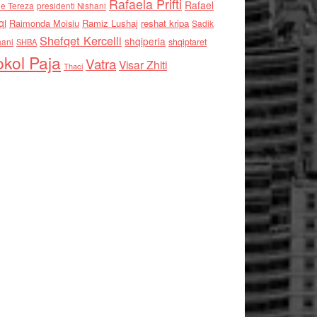
Rafaela Prifti
Rafael
e Tereza
presidenti Nishani
qi
Raimonda Moisiu
Ramiz Lushaj
reshat kripa
Sadik
Shefqet Kercelli
shqiperia
hani
shqiptaret
SHBA
kol Paja
Vatra
Visar Zhiti
Thaci