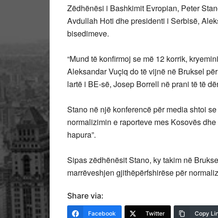
Zëdhënësi i Bashkimit Evropian, Peter Stano
Avdullah Hoti dhe presidenti i Serbisë, Alek
bisedimeve.
“Mund të konfirmoj se më 12 korrik, kryemini
Aleksandar Vuçiq do të vijnë në Bruksel për d
lartë i BE-së, Josep Borrell në prani të të d
Stano në një konferencë për media shtoi se m
normalizimin e raporteve mes Kosovës dhe Se
hapura”.
Sipas zëdhënësit Stano, ky takim në Bruksel
marrëveshjen gjithëpërfshirëse për normal
Share via:
Facebook
Twitter
Copy Li