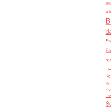
alba
asll
B
d
Env
Fa
ra
Inte
Ko
Nen
Flo
Els
So