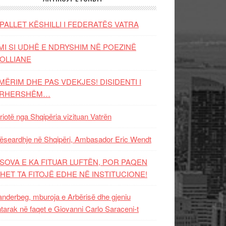
PALLET KËSHILLI I FEDERATËS VATRA
MI SI UDHË E NDRYSHIM NË POEZINË
OLLIANE
MËRIM DHE PAS VDEKJES! DISIDENTI I
ËRHERSHËM…
riotë nga Shqipëria vizituan Vatrën
ëseardhje në Shqipëri, Ambasador Eric Wendt
SOVA E KA FITUAR LUFTËN, POR PAQEN
HET TA FITOJË EDHE NË INSTITUCIONE!
nderbeg, mburoja e Arbërisë dhe gjeniu
tarak në faqet e Giovanni Carlo Saraceni-t