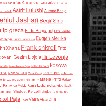
arben llalla
alfons Grishaj
Anton Cefa
no kolonjari
Astrit Lulushi
Aurenc Bebja
an Bushati
ehlul Jashari
Beqir Sina
alip greca
Elida Buçpapaj
Elmi Berisha
Eugjen Merlika
er Bytyci
Ermira Babamusta
Frank shkreli
hri Xharra
Fritz
Ilir Levonja
Gezim Llojdia
dovani
kosova
rviste
Kolec Traboini
Keze Kozeta Zylo
sove
nderroi jete
Marjana Bulku
ne Kosove
Murat Gecaj
Rafaela Prifti
Rafael
e Tereza
presidenti Nishani
qi
Raimonda Moisiu
Ramiz Lushaj
reshat kripa
Sadik
Shefqet Kercelli
shqiperia
hani
shqiptaret
SHBA
kol Paja
Vatra
Visar Zhiti
Thaci