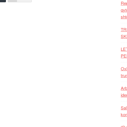
Rep
qyt
sht
TR
SK
LE
PE
Oxh
tru
Arb
iden
Sal
ko