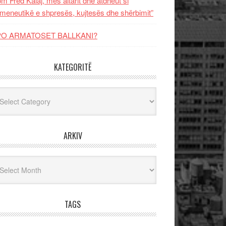
m Fred Kalaj, mes altarit dhe atdheut si
meneutikë e shpresës, kujtesës dhe shërbimit”
PO ARMATOSET BALLKANI?
KATEGORITË
egoritë
ARKIV
iv
TAGS