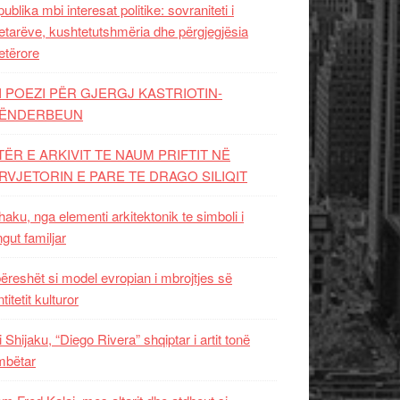
ublika mbi interesat politike: sovraniteti i
etarëve, kushtetutshmëria dhe përgjegjësia
etërore
I POEZI PËR GJERGJ KASTRIOTIN-
ËNDERBEUN
TËR E ARKIVIT TE NAUM PRIFTIT NË
RVJETORIN E PARE TE DRAGO SILIQIT
aku, nga elementi arkitektonik te simboli i
ngut familjar
ëreshët si model evropian i mbrojtjes së
titetit kulturor
i Shijaku, “Diego Rivera” shqiptar i artit tonë
mbëtar