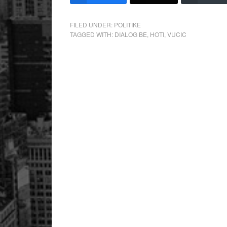
FILED UNDER:
POLITIKE
TAGGED WITH:
DIALOG BE
,
HOTI
,
VUCIC