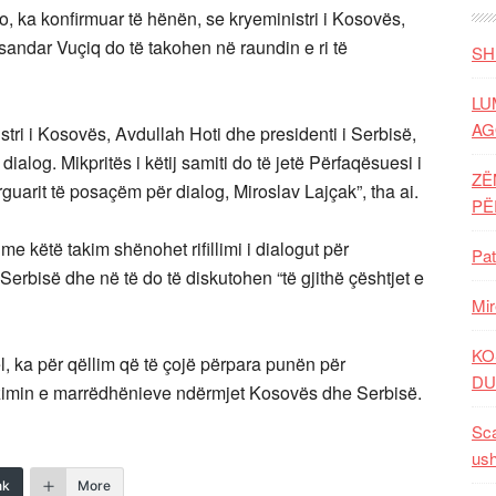
, ka konfirmuar të hënën, se kryeministri i Kosovës,
sandar Vuçiq do të takohen në raundin e ri të
SH
LU
AG
stri i Kosovës, Avdullah Hoti dhe presidenti i Serbisë,
ialog. Mikpritës i këtij samiti do të jetë Përfaqësuesi i
ZË
ërguarit të posaçëm për dialog, Miroslav Lajçak”, tha ai.
P
e këtë takim shënohet rifillimi i dialogut për
Pat
rbisë dhe në të do të diskutohen “të gjithë çështjet e
Mir
KO
, ka për qëllim që të çojë përpara punën për
DU
izimin e marrëdhënieve ndërmjet Kosovës dhe Serbisë.
Sca
ush
nk
More