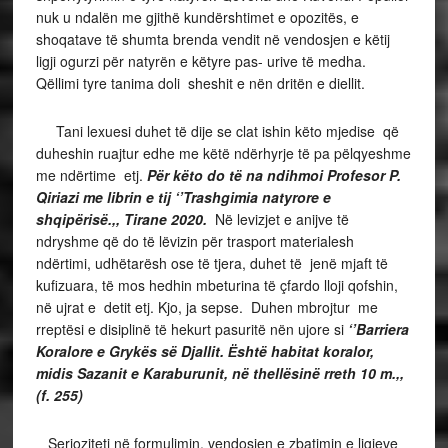
nuk u ndalën me gjithë kundërshtimet e opozitës, e
shoqatave të shumta brenda vendit në vendosjen e këtij
ligji ogurzi për natyrën e këtyre pas- urive të medha.
Qëllimi tyre tanima doli sheshit e nën dritën e diellit.
Tani lexuesi duhet të dije se clat ishin këto mjedise që
duheshin ruajtur edhe me këtë ndërhyrje të pa pëlqyeshme
me ndërtime etj.
Për këto do të na ndihmoi Profesor P.
Qiriazi me librin e tij ‘’Trashgimia natyrore e
shqipërisë.,, Tirane 2020.
Në levizjet e anijve të
ndryshme që do të lëvizin për trasport materialesh
ndërtimi, udhëtarësh ose të tjera, duhet të jenë mjaft të
kufizuara, të mos hedhin mbeturina të çfardo lloji qofshin,
në ujrat e detit etj. Kjo, ja sepse. Duhen mbrojtur me
rreptësi e disiplinë të hekurt pasuritë nën ujore si
‘’Barriera
Koralore e Grykës së Djallit. Ёshtë habitat koralor,
midis Sazanit e Karaburunit, në thellësinë rreth 10 m.,,
(f. 255)
Serioziteti në formulimin, vendosjen e zbatimin e ligjeve