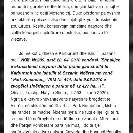
mund të sigurohen edhe të tilla, dhe çfar kultivojn ishujt e
banueshëm të detit Mesdhe etj. Duke përdorur pa dyshim
arkitekturën peisazhistike dhe llojet që kryejn funksinonin
zbukurues. Kështu konservojm bimësinë natyrore dhe
sjellin kënaqesi shpirtërore e estetike, pushuesve të
vilëzave.
Jo më kot Ujdhesa e Karburunit dhe ishulli i Sazanit
me
‘’VKM, Nr.289, datë 28. 04. 2010 vendosi ‘’Shpalljen
e ekosistemit natyoror detar pranë gadishullit të
Karburunit dhe ishullit të Sazanit, Ndërsa me vonë
‘’Park Kombetar.,, VKM Nr. 444, datë 9.06.2010 e
zvogëloi sipërfaqen e parkut në 12 427 ha.,,
(P.
Qiriazi,‘’Trashg. Naty. e Shqip.,, f. 253. Tiranë 2020).
Ngritja e këtyre xhevahirëve të natyrës të bregdetit të
Vlorës, në shkallën më të lart si ‘’Park Kombëtar.,, kishte
një randësi të madhe. Ndërsa hyrja në fuqi e një ligji të ri,
se mund të ndërhyhet me ndërtime ne Zonat e Mbrojtura
dhe Parqet Kombëtare para një muaji, do të sjell
shpërfytyrimin e tyre natyror. Qeveria dhe Kuvendi Popullor