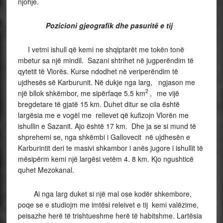
njohje.
Pozicioni gjeografik dhe pasuritë e tij
I vetmi ishull që kemi ne shqiptarët me tokën tonë
mbetur sa një mindil. Sazani shtrihet në jugperëndim të
qytetit të Vlorës. Kurse ndodhet në veriperëndim të
ujdhesës së Karburunit. Në dukje nga larg, ngjason me
2
një bllok shkëmbor, me sipërfaqe 5.5 km
,
me vijë
bregdetare të gjatë 15 km. Duhet ditur se cila është
largësia me e vogël me relievet që kufizojn Vlorën me
ishullin e Sazanit. Ajo është 17 km. Dhe ja se si mund të
shprehemi se, nga shkëmbi i Gallovecit në ujdhesën e
Karburintit deri te masivi shkambor i anës jugore i ishullit të
mësipërm kemi një largësi vetëm 4. 8 km. Kjo ngushticë
quhet Mezokanal.
Ai nga larg duket si një mal ose kodër shkembore,
poqe se e studiojm me imtësi releivet e tij kemi valëzime,
peisazhe herë të trishtueshme herë të habitshme. Lartësia