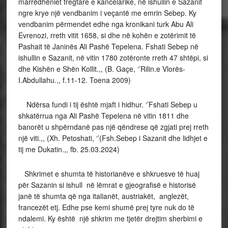
marrëdhëniet tregtare e kancelarike, në ishullin e Sazanit
ngre krye një vendbanim i veçantë me emrin Sebep. Ky
vendbanim përmendet edhe nga kronikani turk Abu Ali
Evrenozi, rreth vitit 1658, si dhe në kohën e zotërimit të
Pashait të Janinës Ali Pashë Tepelena. Fshati Sebep në
ishullin e Sazanit, në vitin 1780 zotëronte rreth 47 shtëpi, si
dhe Kishën e Shën Kollit.,, (B. Gaçe, ‘’Rilin.e Vlorës-
I.Abdullahu.,, f.11-12. Toena 2009)
Ndërsa fundi i tij është mjaft i hidhur. ‘’Fshati Sebep u
shkatërrua nga Ali Pashë Tepelena në vitin 1811 dhe
banorët u shpërndanë pas një qëndrese që zgjati prej rreth
një viti.,, (Xh. Petoshati, ‘’(Fsh.Sebep i Sazanit dhe lidhjet e
tij me Dukatin.,, fb. 25.03.2024)
Shkrimet e shumta të historianëve e shkruesve të huaj
për Sazanin si ishull në lëmrat e gjeografisë e historisë
janë të shumta që nga italianët, austriakët, anglezët,
francezët etj. Edhe pse kemi shumë prej tyre nuk do të
ndalemi. Ky është një shkrim me tjetër drejtim sherbimi e