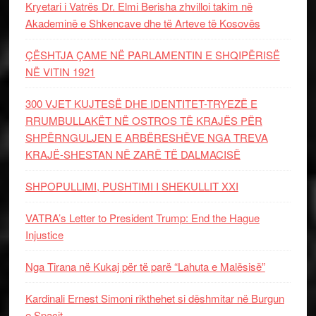
Kryetari i Vatrës Dr. Elmi Berisha zhvilloi takim në
Akademinë e Shkencave dhe të Arteve të Kosovës
ÇËSHTJA ÇAME NË PARLAMENTIN E SHQIPËRISË
NË VITIN 1921
300 VJET KUJTESË DHE IDENTITET-TRYEZË E
RRUMBULLAKËT NË OSTROS TË KRAJËS PËR
SHPËRNGULJEN E ARBËRESHËVE NGA TREVA
KRAJË-SHESTAN NË ZARË TË DALMACISË
SHPOPULLIMI, PUSHTIMI I SHEKULLIT XXI
VATRA’s Letter to President Trump: End the Hague
Injustice
Nga Tirana në Kukaj për të parë “Lahuta e Malësisë”
Kardinali Ernest Simoni rikthehet si dëshmitar në Burgun
e Spaçit