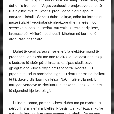
duhet t’u trembemi. Veçse zbatuesit e projekteve duhet të
ruajn gjithë çka të vjetër si produkte të njeriut apo të
natyrës. Ishulli i Sazanit duhet të kryej edhe funksionin si
muze i gjallë i veprimtarisë njerëzore dhe natyrës. Kjo
sepse këto vlera të mëdha muzeale, kureshtëndjellëse,
lakmuse për vizitorët, pushuesit kthehen në burime të
ardhurash financiare.
Duhet të kemi parasysh se energjia elektrike mund të
prodhohet lehtësisht me anë te elikave, vendosur në majat
e kodrave të sipër përshkruara, ku sipas studiuesve
gjeograf e të klimës fryjnë erëra të forta. Ndërsa uji i
pijshëm mund të prodhohet nga uji i detit i marrë në thellësi
të tij, duke u distiluar nga kripa (NaCl), gjë e cila nuk ju
mungon vendeve të zhvilluara të mesdheut nga ku duhet
të sigurohet kjo teknologji.
Lulishtet pranë, përqark vilave duhet me pa dyshim të
përdorin si material mbjellës kryesisht, shkurrëza, shkurre
e dru zbukurues, bimësinë natyrore të ishullit. Pa ngurim