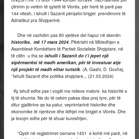
çlirimin jo vetëm të qytetit të Vlorës, për herë të parë pas
144 vitesh, i ishulli i Sazanit përqafoi brigjet prendimore të
Adriatikut pra Shqiperinë.
Dhe në vazhdim pas 80 vjetëve del hapur në skenën
historike, më 17 mars 2024
. Pikërisht në Mbledhjen e
Asamblesë Kombëtare të Partisë Socialiste Shqiptare, në
të cilën u tha se
ishulli i Sazanit do t’i jepet një
sipërmarrësi të madh amerikan, për të investuar atje
një projekt të madh elitar turistik
. (A. Gashi, D. Goxhaj,
‘’Ishulli Sazanit dhe politika shqiptare.,, (21.03.2024)
Ky ishull edhe pse i vogël me relieve malore ka historitë e
tij të shumta. Ne do të cekim paksa disa prej tyre, për të
ditur gjallërine qe ka patur, veprimtarinë historike dhe
ekonomike të njerëzve dhe lidhjet me brigjet e Vlorës. Dhe
ja lexojm edhe për të shuar kureshtjen.
“Qysh në regjistrimet osmane 1431 e kohë më parë, në