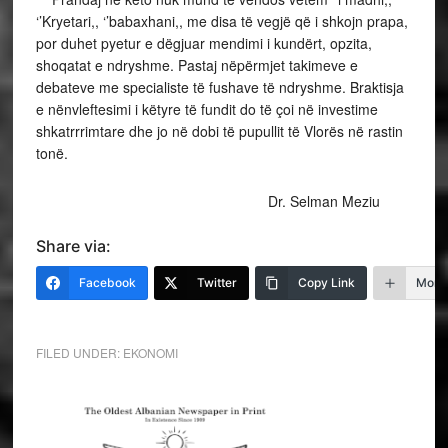
‘’Kryetari,, ‘’babaxhani,, me disa të vegjë që i shkojn prapa,
por duhet pyetur e dëgjuar mendimi i kundërt, opzita,
shoqatat e ndryshme. Pastaj nëpërmjet takimeve e
debateve me specialiste të fushave të ndryshme. Braktisja
e nënvleftesimi i këtyre të fundit do të çoi në investime
shkatrrrimtare dhe jo në dobi të pupullit të Vlorës në rastin
tonë.
Dr. Selman Meziu
Share via:
Facebook
Twitter
Copy Link
More
FILED UNDER:
EKONOMI