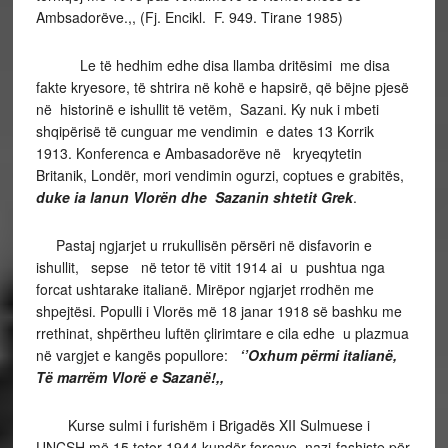
Ambsadorëve.,, (Fj. Encikl. F. 949. Tirane 1985)
Le të hedhim edhe disa llamba dritësimi me disa
fakte kryesore, të shtrira në kohë e hapsirë, që bëjne pjesë
në historinë e ishullit të vetëm, Sazani. Ky nuk i mbeti
shqipërisë të cunguar me vendimin e dates 13 Korrik
1913. Konferenca e Ambasadorëve në kryeqytetin
Britanik, Londër, mori vendimin ogurzi, coptues e grabitës,
duke ia lanun
Vlorën dhe Sazanin shtetit Grek
.
Pastaj ngjarjet u rrukullisën përsëri në disfavorin e
ishullit, sepse në tetor të vitit 1914 ai u pushtua nga
forcat ushtarake italianë. Mirëpor ngjarjet rrodhën me
shpejtësi. Populli i Vlorës më 18 janar 1918 së bashku me
rrethinat, shpërtheu luftën çlirimtare e cila edhe u plazmua
në vargjet e kangës popullore:
‘’Oxhum përmi italianë,
Të marrëm Vlorë e Sazanë!,,
Kurse sulmi i furishëm i Brigadës XII Sulmuese i
UNÇSH më 15 tetor 1944 kundër forcave nazi-fashiste për