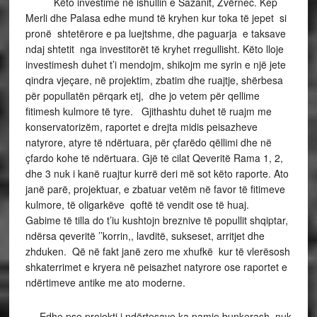
Këto investime në ishullin e Sazanit, Zvërnec. Kep
Merli dhe Palasa edhe mund të kryhen kur toka të jepet si
pronë shtetërore e pa luejtshme, dhe paguarja e taksave
ndaj shtetit nga investitorët të kryhet rregullisht. Këto lloje
investimesh duhet t’i mendojm, shikojm me syrin e një jete
qindra vjeçare, në projektim, zbatim dhe ruajtje, shërbesa
për popullatën përqark etj, dhe jo vetem për qellime
fitimesh kulmore të tyre. Gjithashtu duhet të ruajm me
konservatorizëm, raportet e drejta midis peisazheve
natyrore, atyre të ndërtuara, për çfarëdo qëllimi dhe në
çfardo kohe të ndërtuara. Gjë të cilat Qeveritë Rama 1, 2,
dhe 3 nuk i kanë ruajtur kurrë deri më sot këto raporte. Ato
janë parë, projektuar, e zbatuar vetëm në favor të fitimeve
kulmore, të oligarkëve qoftë të vendit ose të huaj.
Gabime të tilla do t’iu kushtojn breznive të popullit shqiptar,
ndërsa qeveritë ’’korrin,, lavditë, sukseset, arritjet dhe
zhduken. Që në fakt janë zero me xhufkë kur të vlerësosh
shkaterrimet e kryera në peisazhet natyrore ose raportet e
ndërtimeve antike me ato moderne.
Edhe pse projekti i ndërtesave ka pamje bunkerash, nuk