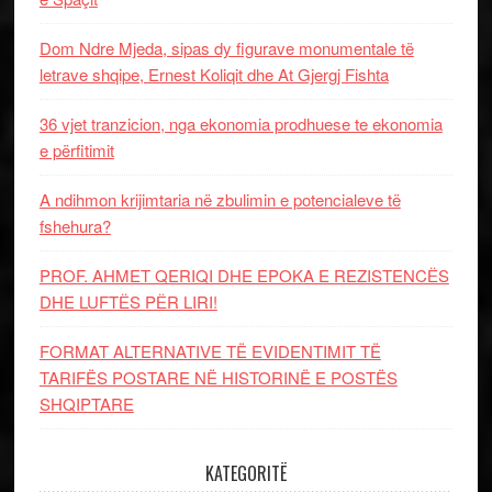
Dom Ndre Mjeda, sipas dy figurave monumentale të
letrave shqipe, Ernest Koliqit dhe At Gjergj Fishta
36 vjet tranzicion, nga ekonomia prodhuese te ekonomia
e përfitimit
A ndihmon krijimtaria në zbulimin e potencialeve të
fshehura?
PROF. AHMET QERIQI DHE EPOKA E REZISTENCЁS
DHE LUFTЁS PЁR LIRI!
FORMAT ALTERNATIVE TË EVIDENTIMIT TË
TARIFËS POSTARE NË HISTORINË E POSTËS
SHQIPTARE
KATEGORITË