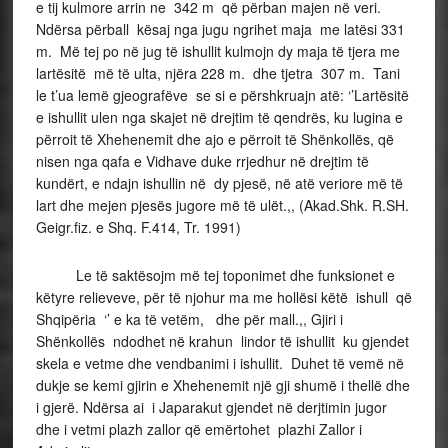
e tij kulmore arrin ne 342 m që përban majen në veri.
Ndërsa përball kësaj nga jugu ngrihet maja me latësi 331
m. Më tej po në jug të ishullit kulmojn dy maja të tjera me
lartësitë më të ulta, njëra 228 m. dhe tjetra 307 m. Tani
le t’ua lemë gjeografëve se si e përshkruajn atë: ‘’Lartësitë
e ishullit ulen nga skajet në drejtim të qendrës, ku lugina e
përroit të Xhehenemit dhe ajo e përroit të Shënkollës, që
nisen nga qafa e Vidhave duke rrjedhur në drejtim të
kundërt, e ndajn ishullin në dy pjesë, në atë veriore më të
lart dhe mejen pjesës jugore më të ulët.,, (Akad.Shk. R.SH.
Geigr.fiz. e Shq. F.414, Tr. 1991)
Le të saktësojm më tej toponimet dhe funksionet e
këtyre relieveve, për të njohur ma me hollësi këtë ishull që
Shqipëria ‘’ e ka të vetëm, dhe për mall.,, Gjiri i
Shënkollës ndodhet në krahun lindor të ishullit ku gjendet
skela e vetme dhe vendbanimi i ishullit. Duhet të vemë në
dukje se kemi gjirin e Xhehenemit një gji shumë i thellë dhe
i gjerë. Ndërsa ai i Japarakut gjendet në derjtimin jugor
dhe i vetmi plazh zallor që emërtohet plazhi Zallor i