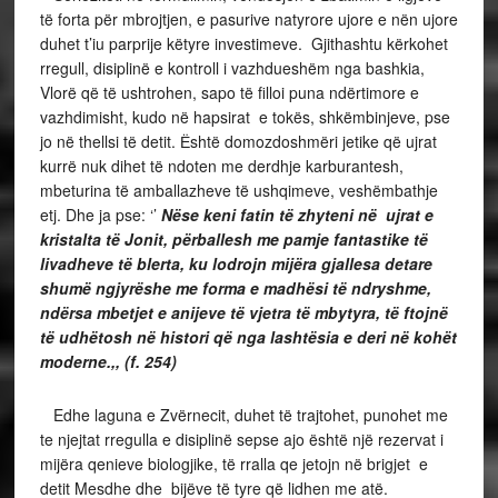
të forta për mbrojtjen, e pasurive natyrore ujore e nën ujore
duhet t’iu parprije këtyre investimeve. Gjithashtu kërkohet
rregull, disiplinë e kontroll i vazhdueshëm nga bashkia,
Vlorë që të ushtrohen, sapo të filloi puna ndërtimore e
vazhdimisht, kudo në hapsirat e tokës, shkëmbinjeve, pse
jo në thellsi të detit. Ёshtë domozdoshmëri jetike që ujrat
kurrë nuk dihet të ndoten me derdhje karburantesh,
mbeturina të amballazheve të ushqimeve, veshëmbathje
etj. Dhe ja pse: ‘’
Nëse keni fatin të zhyteni në ujrat e
kristalta të Jonit, përballesh me pamje fantastike të
livadheve të blerta, ku lodrojn mijëra gjallesa detare
shumë ngjyrëshe me forma e madhësi të ndryshme,
ndërsa mbetjet e anijeve të vjetra të mbytyra, të ftojnë
të udhëtosh në histori që nga lashtësia e deri në kohët
moderne.,, (f. 254)
Edhe laguna e Zvërnecit, duhet të trajtohet, punohet me
te njejtat rregulla e disiplinë sepse ajo është një rezervat i
mijëra qenieve biologjike, të rralla qe jetojn në brigjet e
detit Mesdhe dhe bijëve të tyre që lidhen me atë.