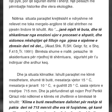
nje pylli, por që sigurish ështe i shenjt. Një peisazh me
përmbajtje historike dhe vlera ekologjike.
Ndërsa situata paraqitet krejtësisht e ndryshme në
relievet me toka mergelo-argjilore të cilat shtrihen ne
pjesën lindore të ishullit. Ato ‘’
…janë mjaft të buta, dhe të
shkatërruar nga erozioni ujor e proceset e shpatit, dhe
sidomos rrëshqitjet që fillojn nga pjesa e sipërme e
zbresin deri në det.,,
(Akad.Shk. R.SH. Geigr. fiz. e Shq.
F.415¸Tr. 1991) Bimësia shume e rrallë. peisazhe të
aksidentuara për rrjedhoj të shëmtuara, sigurisht për t’u
indinjuar dhe ardhur keq.
Dhe ja situata klimatike: Ishulli paraqitet me klimë
mesdhetare, shumë të butë, mesatarja vjetor 15 ° C,
mesatarja e janarit 10 ° C, e gushtit 25 ° C. sasia vjetore e
rreshjve 715 mm. Dhe ja përfundimet që nxjerr Prof Perikli
Qiriazi mbi ndikimet e klimës në zhvillimin e bimësisë të
ishullit: ‘
’Klima e butë mesdhetare dallohet për reshje të
pakta deri në 715 mm/vit dhe era të fuqishme, që kanë