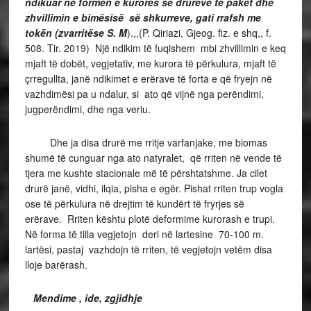
ndikuar në formën e kurorës së drurëve të pakët dhe
zhvillimin e bimësisë së shkurreve, gati rrafsh me
tokën (zvarritëse S. M
).,,(P. Qiriazi, Gjeog. fiz. e shq,, f.
508. Tir. 2019) Një ndikim të fuqishem mbi zhvillimin e keq
mjaft të dobët, vegjetativ, me kurora të përkulura, mjaft të
çrregullta, janë ndikimet e erërave të forta e që fryejn në
vazhdimësi pa u ndalur, si ato që vijnë nga perëndimi,
jugperëndimi, dhe nga veriu.
Dhe ja disa drurë me rritje varfanjake, me biomas
shumë të cunguar nga ato natyralet, që rriten në vende të
tjera me kushte stacionale më të përshtatshme. Ja cilet
drurë janë, vidhi, ilqia, pisha e egër. Pishat rriten trup vogla
ose të përkulura në drejtim të kundërt të fryrjes së
erërave. Rriten kështu plotë deformime kurorash e trupi.
Në forma të tilla vegjetojn deri në lartesine 70-100 m.
lartësi, pastaj vazhdojn të rriten, të vegjetojn vetëm disa
lloje barërash.
Mendime , ide, zgjidhje