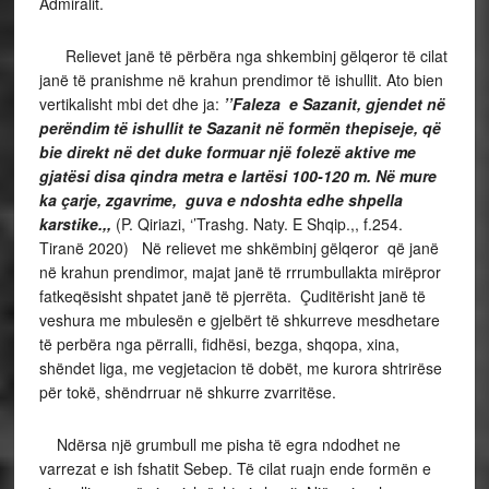
Admiralit.
Relievet janë të përbëra nga shkembinj gëlqeror të cilat
janë të pranishme në krahun prendimor të ishullit. Ato bien
vertikalisht mbi det dhe ja:
’’Faleza e Sazanit, gjendet në
perëndim të ishullit te Sazanit në formën thepiseje, që
bie direkt në det duke formuar një folezë aktive me
gjatësi disa qindra metra e lartësi 100-120 m. Në mure
ka çarje, zgavrime, guva e ndoshta edhe shpella
karstike.,,
(P. Qiriazi, ‘’Trashg. Naty. E Shqip.,, f.254.
Tiranë 2020) Në relievet me shkëmbinj gëlqeror që janë
në krahun prendimor, majat janë të rrrumbullakta mirëpror
fatkeqësisht shpatet janë të pjerrëta. Çuditërisht janë të
veshura me mbulesën e gjelbërt të shkurreve mesdhetare
të perbëra nga përralli, fidhësi, bezga, shqopa, xina,
shëndet liga, me vegjetacion të dobët, me kurora shtrirëse
për tokë, shëndrruar në shkurre zvarritëse.
Ndërsa një grumbull me pisha të egra ndodhet ne
varrezat e ish fshatit Sebep. Të cilat ruajn ende formën e