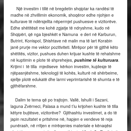
Një investim i tillë në bregdetin shqiptar ka randësi të
madhe në zhvillimin ekonomik, shoqëror edhe njohjen e
kulturave të ndërsjellta nëpermjet pushuesve e vizitorëve.
Edhe shëtitësit me kohë zgjatje të ndryshme, kudo në
Shqipëri, që nga bjeshkët e Namuna e deri në Karburun,
Butrint, Konispol, Shishtave në malin ma të lart Korabin
janë prurje me vektor pozitiviteti. Mirëpor për të gjithë këto
shëtitës, vizitor, pushues duhen krijuar kushte të rehatshme
në kuptimin e plote të shprehejes,
pushime të kulturuara
.
Krijimi i të tilla mjediseve kërkon investim, kujdesje të
njëpasnjëshme, teknologji të kohës, kulturë në shërbeime,
sjellje plotë edukatë dhe larmi veprimtarishë të shumta e të
gjithëfarshme.
Dalim te tema që po trajtojm. Vallë, Ishulli i Sazani,
laguna Zvërneci, Palasa a mund t’iu krijohen kushte të tilla
këtyre bujtësve, vizitorëve? Gjithashtu investimet, a do të
japin rezultatet e pritshme në, hapjen e vendeve të reja
punërash, në rritjen e mirëqenies materiale e kënaqësi