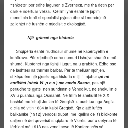
‘“shkretë” por edhe lagunën e Zvërnecit, me tha detin për
qark e ndërtuar vilëza. Qëllimi ynë është të japim
mendimin tonë si specialist pyjesh dhe si i mendojmë
zgjidhjet në fushën e mjedisit e ekologjisë.
Një grimcë nga historia
Shqipëria është rrudhosur shumë në kapërcyellin e
kohërave. Për rrjedhojë edhe numuri i ishujve shumë e më
shumë. Kuptohet nga fqinji i jugut, na u grabitën. Edhe pse
në lashtësi na thirrnin barbar. Për të thelluar njohjen,
shkëputëm një pjesëz nga historia e tij: ‘’I njohur
që në
antikitet (shek VI. p.e.s.) me emrin Sason,
pas një
periudhe të gjatë nën sundimin e Venedikut, në shekullin e
XV u pushtua nga Osmanët. Në fillim të shekullit të XIX
bashkë me ishujt Jonian të Greqisë u pushtua nga Anglia
e cila në vitin 1864 ia kaloi Greqisë. Kjo gjatë luftës
ballkanike (1912) vendosi trupat me qëllim që t’i bllokonte
daljen në det qeverisë shqiptare të Vlorës, por u detyrua të
tërhiqej më 1913 pas vendimeve të Konferencës së