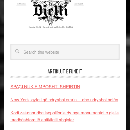
ARTIKUJT E FUNDIT
SPAÇI NUK E MPOSHTI SHPIRTIN
New York, qyteti që ndryshoi emrin… dhe ndryshoi botën
Kodi zakonor dhe isopolifonia dy nga monumentet e gjalla
madhështore të antikitetit shqiptar