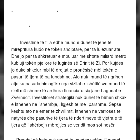
* *
*
Investime të tilla edhe mund e duhet të jene të
mirëpritura kudo në tokën shqiptare, për ta lulëzuar atë.
Dhe jo për ta shkretuar e mbuluar me shtatë miliard metro
kub uji tokën pjellore te luginës së Drinit të Zi. Por kujdes
jo duke shkelur mbi të drejtat e pronësisë mbi tokën e
pasuri të tjera të pa tundshme. Ato nuk mund të ngrihen
atje ku pasuria biologjike nga vizitat e shëtitësve mund të
sjell më shume të ardhura financiare siç jane Lagunat e
Zvërnecit. Investitorët strategjiki nuk duhet të bëhen shkak
e kthehen ne ‘’shembje,, ligjesh të me- parshme. Sepse
kështu ato në emer të zhvillimit, kthehen në varrosës të
natyrës dhe pasurive të tjera të ndertimeve të vjetra e të
tjera që i shërbejn mbrojtjes se vendit mos sot nesër.
Prandaj në keto nuk mund te vendos vetëm ‘’i madhi,,