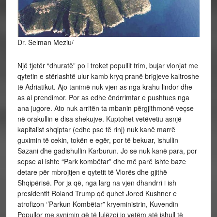
Dr. Selman Meziu/
Një tjetër “dhuratë” po i troket popullit trim, bujar vlonjat me
qytetin e stërlashtë ulur kamb kryq pranë brigjeve kaltroshe
të Adriatikut. Ajo tanimë nuk vjen as nga krahu lindor dhe
as ai prendimor. Por as edhe ëndrrimtar e pushtues nga
ana jugore. Ato nuk arritën ta mbanin përgjithmonë veçse
në orakullin e disa shekujve. Kuptohet vetëvetiu asnjë
kapitalist shqiptar (edhe pse të rinj) nuk kanë marrë
guximin të cekin, tokën e egër, por të bekuar, ishullin
Sazani dhe gadishullin Karburun. Jo se nuk kanë para, por
sepse ai ishte “Park kombëtar” dhe më parë ishte baze
detare për mbrojtjen e qytetit të Vlorës dhe gjithë
Shqipërisë. Por ja që, nga larg na vjen dhandrri i ish
presidentit Roland Trump që quhet Jored Kushner e
atrofizon ‘’Parkun Kombëtar” kryeministrin, Kuvendin
Popullor me synimin që të lulëzoi jo vetëm atë ishull të