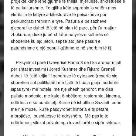
projekte kane lenë gjurmë të thella, mjeruese, shkretuese e
të pa kulturshme. Te gjitha këto shprehin jo vetëm mos
vlerësim të këtyre arkitekturave të peisazheve por
përkundrazi rrënimin e tyre. Pasuria e peisazheve
gjeografike duhet të jetë në plan të pare, për t’u ruajtur
zbukuruar, duke ju përshtatur natyrës e kulturës së
shoqërise ku ajo jeton, sepse ato janë pasuri e
patundshme e një populli gjithmone në sherbim të tij
Piksynimi i parë i Qeverisë Rama 3 që i ka ardhur mjaft
për shtat investimi i Jored Kushner dhe Rikard Grenell
duhet të jetë krijimi i qendrave të qytezave,(resorte siç
shprehen sot politikanët me fjalë të huaja gjoja moderne
sipas tyre) me hotele, me një shesh qëndror, me disa
pallate modeste, me kafe, ëmbëltore, restorante, kinema,
ndërtesa e komunës etj. Kurse në ishullin e Sazanit edhe
me një muze, ku të pasqyrohet historia e tij detare,
mbrojtëse, pushtuesve të ndryshëm. Më pas le te
ndërtohen, vilezat private nga investitorët e sipër shkruar.