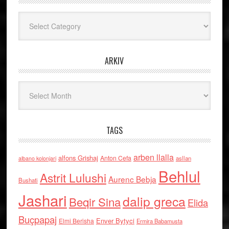
Kategoritë
ARKIV
Arkiv
TAGS
arben llalla
alfons Grishaj
Anton Cefa
asllan
albano kolonjari
Behlul
Astrit Lulushi
Aurenc Bebja
Bushati
Jashari
dalip greca
Beqir Sina
Elida
Buçpapaj
Enver Bytyci
Elmi Berisha
Ermira Babamusta