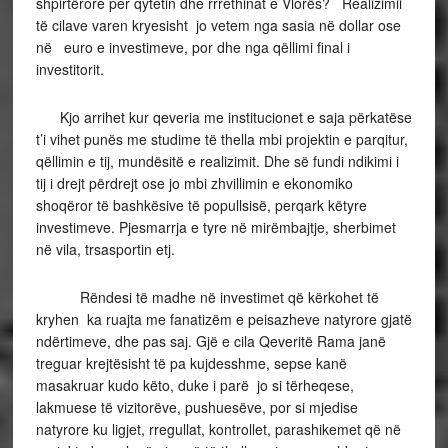
shpirtërore per qytetin dhe rrrethinat e Vlorës? Realizimii
të cilave varen kryesisht jo vetem nga sasia në dollar ose
në euro e investimeve, por dhe nga qëllimi final i
investitorit.
Kjo arrihet kur qeveria me institucionet e saja përkatëse
t’i vihet punës me studime të thella mbi projektin e parqitur,
qëllimin e tij, mundësitë e realizimit. Dhe së fundi ndikimi i
tij i drejt përdrejt ose jo mbi zhvillimin e ekonomiko
shoqëror të bashkësive të popullsisë, perqark këtyre
investimeve. Pjesmarrja e tyre në mirëmbajtje, sherbimet
në vila, trsasportin etj.
Rëndesi të madhe në investimet që kërkohet të
kryhen ka ruajta me fanatizëm e peisazheve natyrore gjatë
ndërtimeve, dhe pas saj. Gjë e cila Qeveritë Rama janë
treguar krejtësisht të pa kujdesshme, sepse kanë
masakruar kudo këto, duke i parë jo si tërheqese,
lakmuese të vizitorëve, pushuesëve, por si mjedise
natyrore ku ligjet, rregullat, kontrollet, parashikemet që në