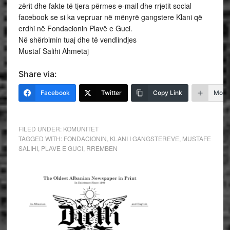
zërit dhe fakte të tjera përmes e-mail dhe rrjetit social
facebook se si ka vepruar në mënyrë gangstere Klani që
erdhi në Fondacionin Plavë e Guci.
Në shërbimin tuaj dhe të vendlindjes
Mustaf Salihi Ahmetaj
Share via:
Facebook
Twitter
Copy Link
More
FILED UNDER:
KOMUNITET
TAGGED WITH:
FONDACIONIN
,
KLANI I GANGSTEREVE
,
MUSTAFE
SALIHI
,
PLAVE E GUCI
,
RREMBEN