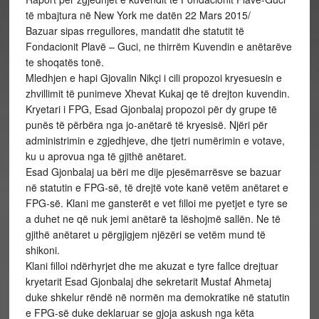
të mbajtura në New York me datën 22 Mars 2015/
Bazuar sipas rregullores, mandatit dhe statutit të
Fondacionit Plavë – Guci, ne thirrëm Kuvendin e anëtarëve
te shoqatës tonë.
Mledhjen e hapi Gjovalin Nikçi i cili propozoi kryesuesin e
zhvillimit të punimeve Xhevat Kukaj qe të drejton kuvendin.
Kryetari i FPG, Esad Gjonbalaj propozoi për dy grupe të
punës të përbëra nga jo-anëtarë të kryesisë. Njëri për
administrimin e zgjedhjeve, dhe tjetri numërimin e votave,
ku u aprovua nga të gjithë anëtaret.
Esad Gjonbalaj ua bëri me dije pjesëmarrësve se bazuar
në statutin e FPG-së, të drejtë vote kanë vetëm anëtaret e
FPG-së. Klani me gansterët e vet filloi me pyetjet e tyre se
a duhet ne që nuk jemi anëtarë ta lëshojmë sallën. Ne të
gjithë anëtaret u përgjigjem njëzëri se vetëm mund të
shikoni.
Klani filloi ndërhyrjet dhe me akuzat e tyre fallce drejtuar
kryetarit Esad Gjonbalaj dhe sekretarit Mustaf Ahmetaj
duke shkelur rëndë në normën ma demokratike në statutin
e FPG-së duke deklaruar se gjoja askush nga këta