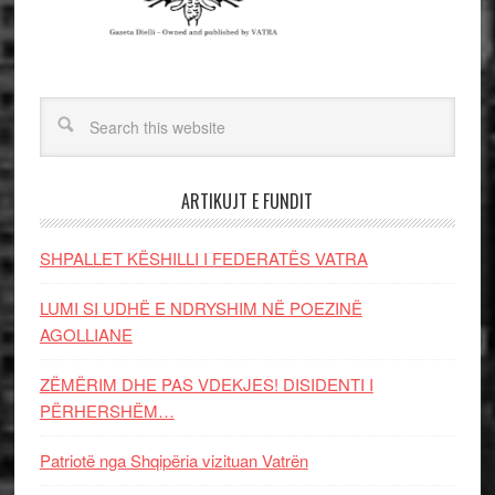
ARTIKUJT E FUNDIT
SHPALLET KËSHILLI I FEDERATËS VATRA
LUMI SI UDHË E NDRYSHIM NË POEZINË
AGOLLIANE
ZËMËRIM DHE PAS VDEKJES! DISIDENTI I
PËRHERSHËM…
Patriotë nga Shqipëria vizituan Vatrën