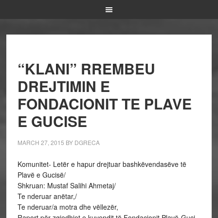
“KLANI” RREMBEU
DREJTIMIN E
FONDACIONIT TE PLAVE
E GUCISE
MARCH 27, 2015
BY
DGRECA
Komunitet- Letër e hapur drejtuar bashkëvendasëve të
Plavë e Gucisë/
Shkruan: Mustaf Salihi Ahmetaj/
Te nderuar anëtar,/
Te nderuar/a motra dhe vëllezër,
Raport për zgjedhjet e kuvendit të Fondacionit Plavë-Guci