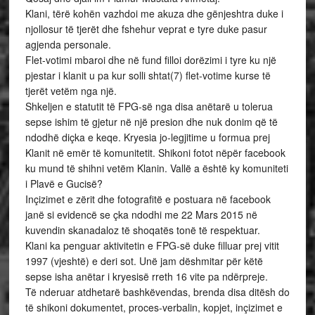
Klani, tërë kohën vazhdoi me akuza dhe gënjeshtra duke i
njollosur të tjerët dhe fshehur veprat e tyre duke pasur
agjenda personale.
Flet-votimi mbaroi dhe në fund filloi dorëzimi i tyre ku një
pjestar i klanit u pa kur solli shtat(7) flet-votime kurse të
tjerët vetëm nga një.
Shkeljen e statutit të FPG-së nga disa anëtarë u tolerua
sepse ishim të gjetur në një presion dhe nuk donim që të
ndodhë diçka e keqe. Kryesia jo-legjitime u formua prej
Klanit në emër të komunitetit. Shikoni fotot nëpër facebook
ku mund të shihni vetëm Klanin. Vallë a është ky komuniteti
i Plavë e Gucisë?
Inçizimet e zërit dhe fotografitë e postuara në facebook
janë si evidencë se çka ndodhi me 22 Mars 2015 në
kuvendin skanadaloz të shoqatës tonë të respektuar.
Klani ka penguar aktivitetin e FPG-së duke filluar prej vitit
1997 (vjeshtë) e deri sot. Unë jam dëshmitar për këtë
sepse isha anëtar i kryesisë rreth 16 vite pa ndërpreje.
Të nderuar atdhetarë bashkëvendas, brenda disa ditësh do
të shikoni dokumentet, proces-verbalin, kopjet, inçizimet e