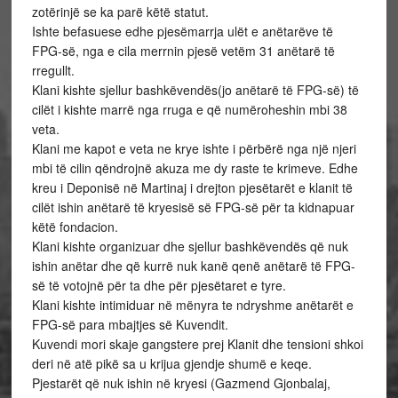
zotërinjë se ka parë këtë statut.
Ishte befasuese edhe pjesëmarrja ulët e anëtarëve të
FPG-së, nga e cila merrnin pjesë vetëm 31 anëtarë të
rregullt.
Klani kishte sjellur bashkëvendës(jo anëtarë të FPG-së) të
cilët i kishte marrë nga rruga e që numëroheshin mbi 38
veta.
Klani me kapot e veta ne krye ishte i përbërë nga një njeri
mbi të cilin qëndrojnë akuza me dy raste te krimeve. Edhe
kreu i Deponisë në Martinaj i drejton pjesëtarët e klanit të
cilët ishin anëtarë të kryesisë së FPG-së për ta kidnapuar
këtë fondacion.
Klani kishte organizuar dhe sjellur bashkëvendës që nuk
ishin anëtar dhe që kurrë nuk kanë qenë anëtarë të FPG-
së të votojnë për ta dhe për pjesëtaret e tyre.
Klani kishte intimiduar në mënyra te ndryshme anëtarët e
FPG-së para mbajtjes së Kuvendit.
Kuvendi mori skaje gangstere prej Klanit dhe tensioni shkoi
deri në atë pikë sa u krijua gjendje shumë e keqe.
Pjestarët që nuk ishin në kryesi (Gazmend Gjonbalaj,