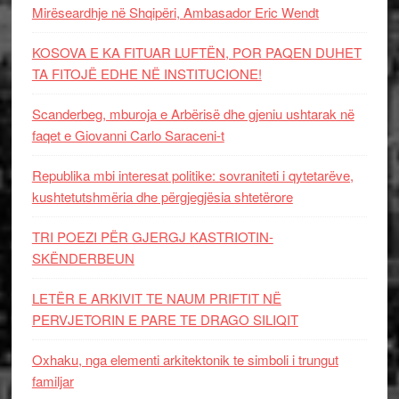
Mirëseardhje në Shqipëri, Ambasador Eric Wendt
KOSOVA E KA FITUAR LUFTËN, POR PAQEN DUHET
TA FITOJË EDHE NË INSTITUCIONE!
Scanderbeg, mburoja e Arbërisë dhe gjeniu ushtarak në
faqet e Giovanni Carlo Saraceni-t
Republika mbi interesat politike: sovraniteti i qytetarëve,
kushtetutshmëria dhe përgjegjësia shtetërore
TRI POEZI PËR GJERGJ KASTRIOTIN-
SKËNDERBEUN
LETËR E ARKIVIT TE NAUM PRIFTIT NË
PERVJETORIN E PARE TE DRAGO SILIQIT
Oxhaku, nga elementi arkitektonik te simboli i trungut
familjar