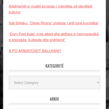
Arbëreshët si model evropian i mbrojtjes së identitetit
kulturor
Sali Shijaku, “Diego Rivera” shqiptar i artit tonë kombëtar
“Dom Fred Kalaj, mes altarit dhe atdheut si hermeneutikë
e shpresës, kujtesës dhe shërbimit”
A PO ARMATOSET BALLKANI?
KATEGORITË
Kategoritë
ARKIV