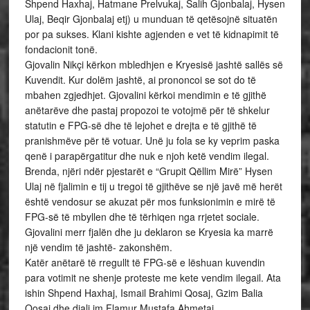
Shpend Haxhaj, Hatmane Prelvukaj, Salih Gjonbalaj, Hysen
Ulaj, Beqir Gjonbalaj etj) u munduan të qetësojnë situatën
por pa sukses. Klani kishte agjenden e vet të kidnapimit të
fondacionit tonë.
Gjovalin Nikçi kërkon mbledhjen e Kryesisë jashtë sallës së
Kuvendit. Kur dolëm jashtë, ai prononcoi se sot do të
mbahen zgjedhjet. Gjovalini kërkoi mendimin e të gjithë
anëtarëve dhe pastaj propozoi te votojmë për të shkelur
statutin e FPG-së dhe të lejohet e drejta e të gjithë të
pranishmëve për të votuar. Unë ju fola se ky veprim paska
qenë i parapërgatitur dhe nuk e njoh ketë vendim ilegal.
Brenda, njëri ndër pjestarët e “Grupit Qëllim Mirë” Hysen
Ulaj në fjalimin e tij u tregoi të gjithëve se një javë më herët
është vendosur se akuzat për mos funksionimin e mirë të
FPG-së të mbyllen dhe të tërhiqen nga rrjetet sociale.
Gjovalini merr fjalën dhe ju deklaron se Kryesia ka marrë
një vendim të jashtë- zakonshëm.
Katër anëtarë të rregullt të FPG-së e lëshuan kuvendin
para votimit ne shenje proteste me kete vendim ilegail. Ata
ishin Shpend Haxhaj, Ismail Brahimi Qosaj, Gzim Balia
Qosaj dhe djali im Flamur Mustafa Ahmetaj.