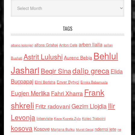
Arkiv
TAGS
arben llalla
alfons Grishaj
Anton Cefa
asllan
albano kolonjari
Behlul
Astrit Lulushi
Aurenc Bebja
Bushati
Jashari
dalip greca
Beqir Sina
Elida
Buçpapaj
Enver Bytyci
Elmi Berisha
Ermira Babamusta
Frank
Eugjen Merlika
Fahri Xharra
shkreli
Ilir
Gezim Llojdia
Fritz radovani
Levonja
Interviste
Kolec Traboini
Keze Kozeta Zylo
kosova
Kosove
nderroi jete
Marjana Bulku
ne
Murat Gecaj