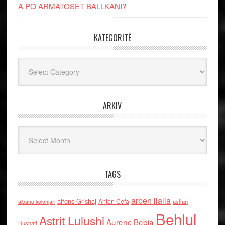
A PO ARMATOSET BALLKANI?
KATEGORITË
Kategoritë
ARKIV
Arkiv
TAGS
arben llalla
alfons Grishaj
Anton Cefa
asllan
albano kolonjari
Behlul
Astrit Lulushi
Aurenc Bebja
Bushati