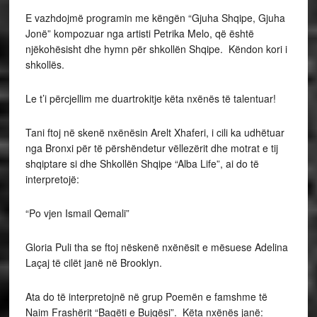
E vazhdojmë programin me këngën “Gjuha Shqipe, Gjuha
Jonë” kompozuar nga artisti Petrika Melo, që është
njëkohësisht dhe hymn për shkollën Shqipe. Këndon kori i
shkollës.
Le t’i përcjellim me duartrokitje këta nxënës të talentuar!
Tani ftoj në skenë nxënësin Arelt Xhaferi, i cili ka udhëtuar
nga Bronxi për të përshëndetur vëllezërit dhe motrat e tij
shqiptare si dhe Shkollën Shqipe “Alba Life”, ai do të
interpretojë:
“Po vjen Ismail Qemali”
Gloria Puli tha se ftoj nëskenë nxënësit e mësuese Adelina
Laçaj të cilët janë në Brooklyn.
Ata do të interpretojnë në grup Poemën e famshme të
Naim Frashërit “Bagëti e Bujqësi”. Këta nxënës janë: