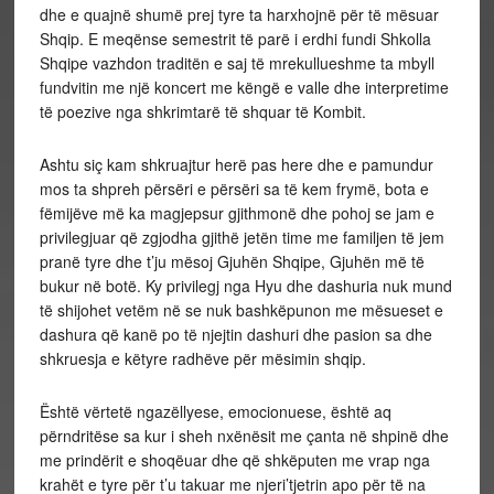
dhe e quajnë shumë prej tyre ta harxhojnë për të mësuar
Shqip. E meqënse semestrit të parë i erdhi fundi Shkolla
Shqipe vazhdon traditën e saj të mrekullueshme ta mbyll
fundvitin me një koncert me këngë e valle dhe interpretime
të poezive nga shkrimtarë të shquar të Kombit.
Ashtu siç kam shkruajtur herë pas here dhe e pamundur
mos ta shpreh përsëri e përsëri sa të kem frymë, bota e
fëmijëve më ka magjepsur gjithmonë dhe pohoj se jam e
privilegjuar që zgjodha gjithë jetën time me familjen të jem
pranë tyre dhe t’ju mësoj Gjuhën Shqipe, Gjuhën më të
bukur në botë. Ky privilegj nga Hyu dhe dashuria nuk mund
të shijohet vetëm në se nuk bashkëpunon me mësueset e
dashura që kanë po të njejtin dashuri dhe pasion sa dhe
shkruesja e këtyre radhëve për mësimin shqip.
Është vërtetë ngazëllyese, emocionuese, është aq
përndritëse sa kur i sheh nxënësit me çanta në shpinë dhe
me prindërit e shoqëuar dhe që shkëputen me vrap nga
krahët e tyre për t’u takuar me njeri’tjetrin apo për të na