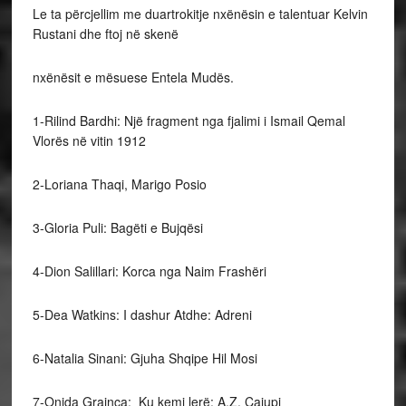
Le ta përcjellim me duartrokitje nxënësin e talentuar Kelvin
Rustani dhe ftoj në skenë
nxënësit e mësuese Entela Mudës.
1-Rilind Bardhi: Një fragment nga fjalimi i Ismail Qemal
Vlorës në vitin 1912
2-Loriana Thaqi, Marigo Posio
3-Gloria Puli: Bagëti e Bujqësi
4-Dion Salillari: Korca nga Naim Frashëri
5-Dea Watkins: I dashur Atdhe: Adreni
6-Natalia Sinani: Gjuha Shqipe Hil Mosi
7-Onida Grainca: Ku kemi lerë: A.Z. Çajupi