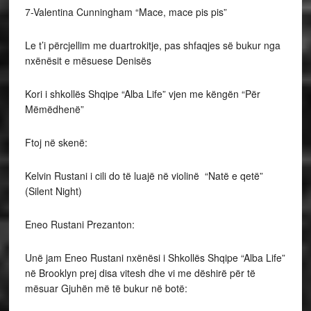
7-Valentina Cunningham “Mace, mace pis pis”
Le t’i përcjellim me duartrokitje, pas shfaqjes së bukur nga
nxënësit e mësuese Denisës
Kori i shkollës Shqipe “Alba Life” vjen me këngën “Për
Mëmëdhenë”
Ftoj në skenë:
Kelvin Rustani i cili do të luajë në violinë “Natë e qetë”
(Silent Night)
Eneo Rustani Prezanton:
Unë jam Eneo Rustani nxënësi i Shkollës Shqipe “Alba Life”
në Brooklyn prej disa vitesh dhe vi me dëshirë për të
mësuar Gjuhën më të bukur në botë: