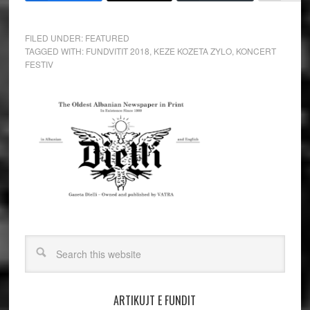
FILED UNDER:
FEATURED
TAGGED WITH:
FUNDVITIT 2018
,
KEZE KOZETA ZYLO
,
KONCERT
FESTIV
ARTIKUJT E FUNDIT