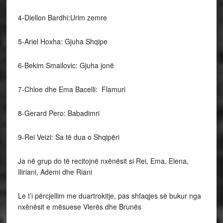
4-Diellon Bardhi:Urim zemre
5-Ariel Hoxha: Gjuha Shqipe
6-Bekim Smailovic: Gjuha jonë
7-Chloe dhe Ema Bacelli: Flamuri
8-Gerard Pero: Babadimri
9-Rei Veizi: Sa të dua o Shqipëri
Ja në grup do të recitojnë nxënësit si Rei, Ema, Elena,
Iliriani, Ademi dhe Riani
Le t’i përcjellim me duartrokitje, pas shfaqjes së bukur nga
nxënësit e mësuese Vlerës dhe Brunës