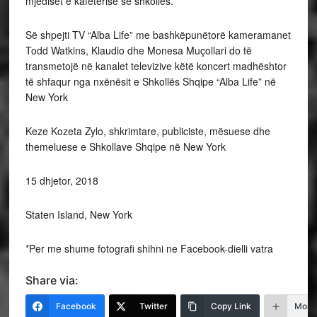
mjediset e kafeterisë së shkollës.
Së shpejti TV “Alba Life” me bashkëpunëtorë kameramanet
Todd Watkins, Klaudio dhe Monesa Muçollari do të
transmetojë në kanalet televizive këtë koncert madhështor
të shfaqur nga nxënësit e Shkollës Shqipe “Alba Life” në
New York
Keze Kozeta Zylo, shkrimtare, publiciste, mësuese dhe
themeluese e Shkollave Shqipe në New York
15 dhjetor, 2018
Staten Island, New York
*Per me shume fotografi shihni ne Facebook-dielli vatra
Share via:
Facebook
Twitter
Copy Link
More