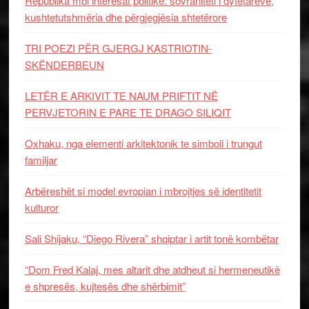
Republika mbi interesat politike: sovraniteti i qytetarëve,
kushtetutshmëria dhe përgjegjësia shtetërore
TRI POEZI PËR GJERGJ KASTRIOTIN-
SKËNDERBEUN
LETËR E ARKIVIT TE NAUM PRIFTIT NË
PERVJETORIN E PARE TE DRAGO SILIQIT
Oxhaku, nga elementi arkitektonik te simboli i trungut
familjar
Arbëreshët si model evropian i mbrojtjes së identitetit
kulturor
Sali Shijaku, “Diego Rivera” shqiptar i artit tonë kombëtar
“Dom Fred Kalaj, mes altarit dhe atdheut si hermeneutikë
e shpresës, kujtesës dhe shërbimit”