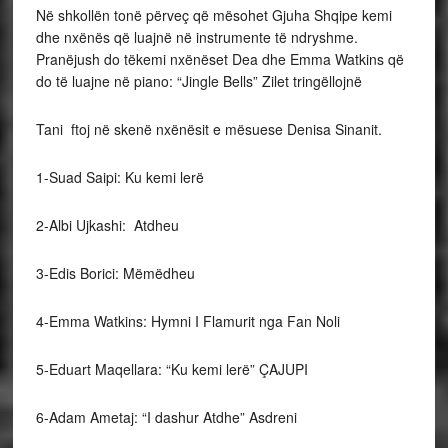
Në shkollën tonë përveç që mësohet Gjuha Shqipe kemi
dhe nxënës që luajnë në instrumente të ndryshme.
Pranëjush do tëkemi nxënëset Dea dhe Emma Watkins që
do të luajne në piano: “Jingle Bells” Zilet tringëllojnë
Tani ftoj në skenë nxënësit e mësuese Denisa Sinanit.
1-Suad Saipi: Ku kemi lerë
2-Albi Ujkashi: Atdheu
3-Edis Borici: Mëmëdheu
4-Emma Watkins: Hymni I Flamurit nga Fan Noli
5-Eduart Maqellara: “Ku kemi lerë” ÇAJUPI
6-Adam Ametaj: “I dashur Atdhe” Asdreni