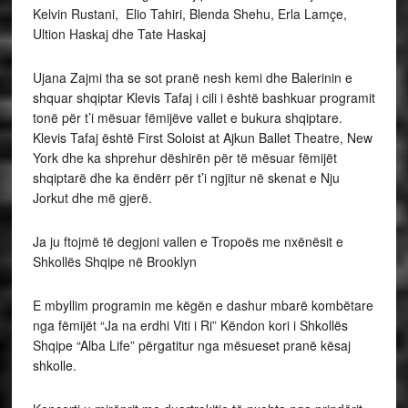
Kelvin Rustani, Elio Tahiri, Blenda Shehu, Erla Lamçe,
Ultion Haskaj dhe Tate Haskaj
Ujana Zajmi tha se sot pranë nesh kemi dhe Balerinin e
shquar shqiptar Klevis Tafaj i cili i është bashkuar programit
tonë për t’i mësuar fëmijëve vallet e bukura shqiptare.
Klevis Tafaj është First Soloist at Ajkun Ballet Theatre, New
York dhe ka shprehur dëshirën për të mësuar fëmijët
shqiptarë dhe ka ëndërr për t’i ngjitur në skenat e Nju
Jorkut dhe më gjerë.
Ja ju ftojmë të degjoni vallen e Tropoës me nxënësit e
Shkollës Shqipe në Brooklyn
E mbyllim programin me këgën e dashur mbarë kombëtare
nga fëmijët “Ja na erdhi Viti i Ri” Këndon kori i Shkollës
Shqipe “Alba Life” përgatitur nga mësueset pranë kësaj
shkolle.