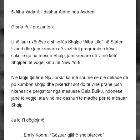
5-Alba Vadahi: I dashur Atdhe nga Asdreni
Gloria Puli prezanton:
Unë jam nxënëse e shkollës Shqipe “Alba Life” në Staten
Island dhe jam krenare që vazhdoj programin e kësaj
shkolle qe na meson Shqip, jam krenare që vi në këtë
Shqipëri të vogël këtu në New York.
Një lagje tjetër e Nju Jorkut ka më shumë se një dekadë që
po kumbon shqip dhe pikërisht sot do të vinë pranë jush
nxënësit e përgatitur nga mësuese Gela Bulku, ndonëse
janë të vegjël ata vinë me dashuri të madhe për të mësuar
Shqip.
Ja le t’i dëgjojmë:
Emily Kodra: “Gëzuar gjithë shqiptarëve”