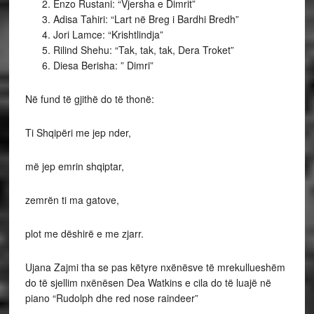
Enzo Rustani: “Vjersha e Dimrit”
Adisa Tahiri: “Lart në Breg i Bardhi Bredh”
Jori Lamce: “Krishtlindja”
Rilind Shehu: “Tak, tak, tak, Dera Troket”
Diesa Berisha: ” Dimri”
Në fund të gjithë do të thonë:
Ti Shqipëri me jep nder,
më jep emrin shqiptar,
zemrën ti ma gatove,
plot me dëshirë e me zjarr.
Ujana Zajmi tha se pas këtyre nxënësve të mrekullueshëm
do të sjellim nxënësen Dea Watkins e cila do të luajë në
piano “Rudolph dhe red nose raindeer”