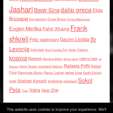
Jashari
dalip greca
Beqir Sina
Elida
Buçpapaj
Enver Bytyci
Elmi Berisha
Ermira Babamusta
Frank
Eugjen Merlika
Fahri Xharra
shkreli
Ilir
Gezim Llojdia
Fritz radovani
Levonja
Interviste
Kolec Traboini
Keze Kozeta Zylo
kosova
Kosove
nderroi jete
Marjana Bulku
ne
Murat Gecaj
Rafaela Prifti
Rafael
Nene Tereza
Kosove
presidenti Nishani
Floqi
Raimonda Moisiu
Ramiz Lushaj
reshat kripa
Sadik Elshani
Sokol
Shefqet Kercelli
shqiperia
shqiptaret
SHBA
Paja
Vatra
Visar Zhiti
Thaci
This website uses cookies to improve your experience. We'll