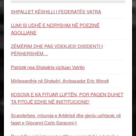
SHPALLET KËSHILLI I FEDERATËS VATRA
LUMI SI UDHË E NDRYSHIM NË POEZINË
AGOLLIANE
ZËMËRIM DHE PAS VDEKJES! DISIDENTI I
PËRHERSHËM…
Patriotë nga Shqipëria vizituan Vatrën
Mirëseardhje në Shqipëri, Ambasador Eric Wendt
KOSOVA E KA FITUAR LUFTËN, POR PAQEN DUHET
TA FITOJË EDHE NË INSTITUCIONE!
Scanderbeg, mburoja e Arbërisë dhe gjeniu ushtarak në
faqet e Giovanni Carlo Saraceni-t