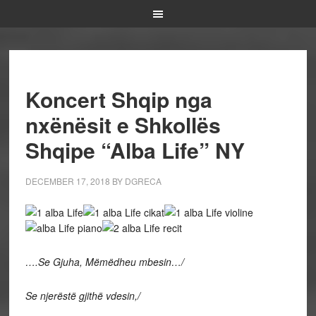
Koncert Shqip nga
nxënësit e Shkollës
Shqipe “Alba Life” NY
DECEMBER 17, 2018
BY
DGRECA
….Se Gjuha, Mëmëdheu mbesin…/
Se njerëstë gjithë vdesin,/