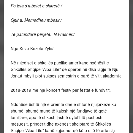
Po jeta s’mbetet e shkretë,/
Gjuha, Mëmëdheu mbesin/
Të patundurë përjetë. N.Frashëri/
Nga Keze Kozeta Zylo/
Në mjediset e shkollës publike amerikane nxënësit e
Shkollës Shqipe “Alba Life” që operon në disa lagje të Nju
Jorkut mbylli plot sukses semestrin e parë të vitit akademik
2018-2019 me një koncert festiv për festat e fundvitit.
Ndonëse është një e premte dhe e shtunë njujorkeze ku
shumë, shumë mund të kalosh një fundjave të qetë
familjare, apo të shkosh jashtë qytetit të pushosh,
mësuesit, prindërit dhe nxënësit shqiptarë të Shkollës
Shqipe “Alba Life” kanë zgjedhur që këto ditë të arta siç