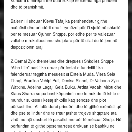
Koncerti u mirëprit me duartrokitje të nxehta nga prindërit
dhe të pranishmit.
Balerini iI shquar Klevis Tafaj ka përshëndetur gjithë
nxënësit dhe prindërit dhe i frymëzoi për t’i sjellë në shkollë
për të mësuar Gjuhën Shqipe, por edhe për të vallëzuar
vallet e mrekullueshme shqiptare për të cilat do të jem në
dispozicionin tuaj.
Z.Qemal Zylo themelues dhe drejtues i Shkollës Shqipe
“Alba Life” pasi i ka uruar për festat e fundvitit i ka
falënderuar tëgjitha mësuesit si Entela Muda, Vlera Sela
Thaqi, Brunilda Vehipi Puli, Denisa Sinani, Dr.Valbona Zylo
Watkins, Adelina Laçaj, Gela Bulku, Ardita Vadahi Miloti dhe
Klaus Sharra se pa bashkëpunimin me to nuk do të ishte e
mundur suksesi i kësaj shkolle kaq serioze dhe plot
përkushtim. Ai falënderoi prindërit dhe të gjithë nxënësit që
dhe pse të lindur dhe të rritur jashtë trojeve shqiptare ata
vinë me një dashuri të pakufishme për të mësuar Shqip. Në
përfundim të gjithë pjesëmarrësit drekuan së bashku në