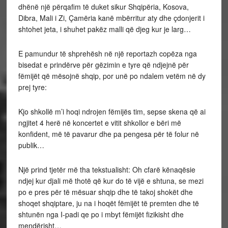
dhënë një përqafim të duket sikur Shqipëria, Kosova,
Dibra, Mali i Zi, Çamëria kanë mbërritur aty dhe çdonjerit i
shtohet jeta, i shuhet pakëz malli që djeg kur je larg…
E pamundur të shprehësh në një reportazh copëza nga
bisedat e prindërve për gëzimin e tyre që ndjejnë për
fëmijët që mësojnë shqip, por unë po ndalem vetëm në dy
prej tyre:
Kjo shkollë m’i hoqi ndrojen fëmijës tim, sepse skena që ai
ngjitet 4 herë në koncertet e vitit shkollor e bëri më
konfident, më të pavarur dhe pa pengesa për të folur në
publik…
Një prind tjetër më tha tekstualisht: Oh cfarë kënaqësie
ndjej kur djali më thotë që kur do të vijë e shtuna, se mezi
po e pres për të mësuar shqip dhe të takoj shokët dhe
shoqet shqiptare, ju na i hoqët fëmijët të premten dhe të
shtunën nga I-padi qe po i mbyt fëmijët fizikisht dhe
mendërisht…