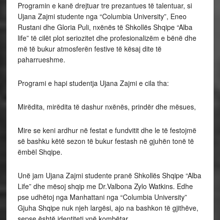
Programin e kanë drejtuar tre prezantues të talentuar, si
Ujana Zajmi studente nga “Columbia University”, Eneo
Rustani dhe Gloria Puli, nxënës të Shkollës Shqipe “Alba
life” të cilët plot seriozitet dhe profesionalizëm e bënë dhe
më të bukur atmosferën festive të kësaj dite të
paharrueshme.
Programi e hapi studentja Ujana Zajmi e cila tha:
Mirëdita, mirëdita të dashur nxënës, prindër dhe mësues,
Mire se keni ardhur në festat e fundvitit dhe le të festojmë
së bashku këtë sezon të bukur festash në gjuhën tonë të
ëmbël Shqipe.
Unë jam Ujana Zajmi studente pranë Shkollës Shqipe “Alba
Life” dhe mësoj shqip me Dr.Valbona Zylo Watkins. Edhe
pse udhëtoj nga Manhattani nga “Columbia University”
Gjuha Shqipe nuk njeh largësi, ajo na bashkon të gjithëve,
sepse është identiteti ynë kombëtar.