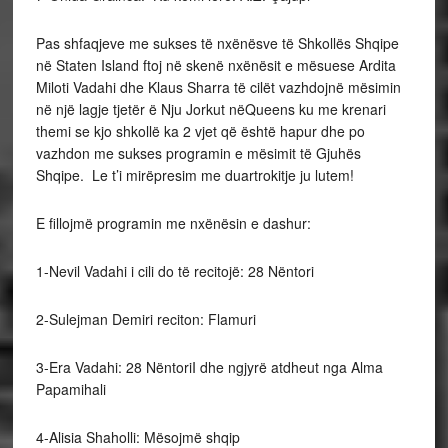
Pas shfaqjeve me sukses të nxënësve të Shkollës Shqipe
në Staten Island ftoj në skenë nxënësit e mësuese Ardita
Miloti Vadahi dhe Klaus Sharra të cilët vazhdojnë mësimin
në një lagje tjetër ë Nju Jorkut nëQueens ku me krenari
themi se kjo shkollë ka 2 vjet që është hapur dhe po
vazhdon me sukses programin e mësimit të Gjuhës
Shqipe. Le t’i mirëpresim me duartrokitje ju lutem!
E fillojmë programin me nxënësin e dashur:
1-Nevil Vadahi i cili do të recitojë: 28 Nëntori
2-Sulejman Demiri reciton: Flamuri
3-Era Vadahi: 28 NëntoriI dhe ngjyrë atdheut nga Alma
Papamihali
4-Alisia Shaholli: Mësojmë shqip