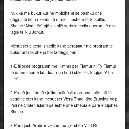
Nuk ka më bukur kur ne mblidhemi së bashku dhe
dëgjojmë këta nxënës të mrekullueshëm të Shkollës
Shqipe “Alba Life” një shkollë serioze e cila operon në disa
lagje të Nju Jorkut.
Mësueset e kësaj shkolle kanë përgatitur një program të
bukur artistik dhe ju ftoj ta dëgjojmë:
1-E fillojmë programin me Himnin për Flamurin: Ty Flamur
të duam shumë kënduar nga kori i shkollës Shqipe “Alba
Life”.
2-Pranë jush do të sjellim nxënësit e grupmoshës më të
vogël të cilët kanë mësueset Vlera Thaqi dhe Brunilda Veipi
Puli në Staten Island që është dhe shtëpia e parë e Gjuhës
Shqipe.
3-Para jush Arbëror Okshe me vjershën Viti I Ri