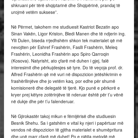
shkruani për tërë shqiptarinë dhe Shqipërinë, prandaj të
urojmë vetëm suksese”.
Në Përmet, takohem me studiuesit Kastriot Bezatin apo
Sinan Vakën, Ligor Kriston, Bledi Manen dhe të ndjerin ing.
Ylli Dulen, biseda rrjedhshëm shkon tek materialet që më
nevojiten për Eshref Frashërin, Faslli Frashërin, Meleq
Frashërin, Leonidha Frashërin apo Spiro Qarroqin
(Kosova). Natyrisht, ato çfarë më duhen i gjej, falë
interesimit dhe përkujdesjes së tyre. Do të veçoja prof. dr.
Alfred Frashërin që më vuri në dispozicion jetëshkrimin e
frashërllinjëve dhe jo vetëm kaq, por edhe për shumë
komisionerë dhe delegatë të tjerë. Kjo punë e përkorë e
kryer prej këtyre zotërinjëve të nderuar është për t’u vënë
në dukje dhe për t’u falenderuar.
Në Gjirokastër takoj mikun e fëmijërisë dhe studiuesin
Besnik Shehu. Sa i gatshëm e vital ky njeri i papërtuar më
vendos në dispozicion të gjitha materialet e shumëpritura
dhe unë marr çfarë më duhet! Po e njëjta metodë më