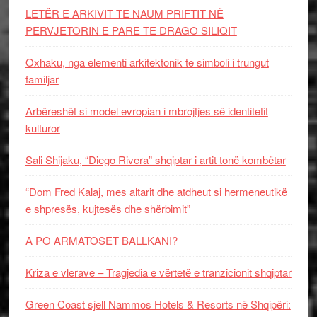
LETËR E ARKIVIT TE NAUM PRIFTIT NË
PERVJETORIN E PARE TE DRAGO SILIQIT
Oxhaku, nga elementi arkitektonik te simboli i trungut
familjar
Arbëreshët si model evropian i mbrojtjes së identitetit
kulturor
Sali Shijaku, “Diego Rivera” shqiptar i artit tonë kombëtar
“Dom Fred Kalaj, mes altarit dhe atdheut si hermeneutikë
e shpresës, kujtesës dhe shërbimit”
A PO ARMATOSET BALLKANI?
Kriza e vlerave – Tragjedia e vërtetë e tranzicionit shqiptar
Green Coast sjell Nammos Hotels & Resorts në Shqipëri: