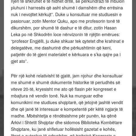
njeri të shkruhet e të hidhet dritë, se përkundrazi të mbulon
pluhuni i harresës që asht shumë i damshëm dhe errësina
nuk i nevojitet kërkujt”. Duke u konsultuar me studiuesin e
pasionuar, zotin Mentor Quku, apo me profesorin tonë të
dikurshëm, por shumë të dashur e të ditur, zotin Hasan
Leka po në Shkodrën loce nënvizonin të njëjtin emërues:
“
profesor Engjëlli, ju duke shkuar tek qytetet dhe krahinat e
delegatëve, me dashurinë dhe përkushtimin që keni,
patjetër do të gjeni materialet e kërkuara e s’ka qajre pa i
gjet ato”.
Për një kohë relativisht të gjatë, jam njohur dhe konsultuar
me shumë e shumë dokumente historike të periudhës së
viteve 20-të, kryesisht me ato që flasin për kongreset e
mbajtura në vendin tonë. Nuk ka munguar edhe
komunikimi me studiues shqiptarë, që jetojnë jashtë vendit
dhe që janë të interesuar e kompetentë për këtë ngjarje të
madhe. Mbështetja e rëndësishme për punën, ka qënë
Arkivi i Shtetit Shqiptar dhe sidomos Biblioteka Kombëtare
Shqiptare, ku janë shfletuar hollësisht gazetat e kohës,
librat e autorëve të ndryshëm, që trajtojnë Kongresin e