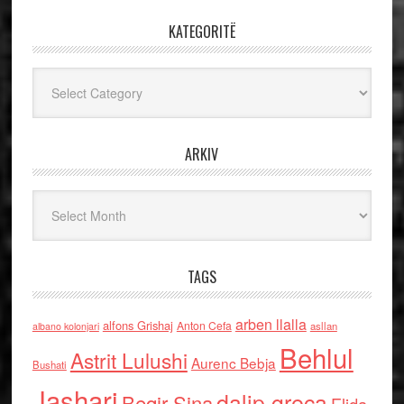
KATEGORITË
Kategoritë
ARKIV
Arkiv
TAGS
arben llalla
alfons Grishaj
Anton Cefa
asllan
albano kolonjari
Behlul
Astrit Lulushi
Aurenc Bebja
Bushati
Jashari
dalip greca
Beqir Sina