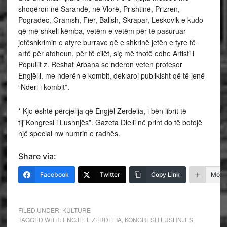
shoqëron në Sarandë, në Vlorë, Prishtinë, Prizren,
Pogradec, Gramsh, Fier, Ballsh, Skrapar, Leskovik e kudo
që më shkeli këmba, vetëm e vetëm për të pasuruar
jetëshkrimin e atyre burrave që e shkrinë jetën e tyre të
artë për atdheun, për të cilët, siç më thotë edhe Artisti i
Popullit z. Reshat Arbana se nderon veten profesor
Engjëlli, me nderën e kombit, deklaroj publikisht që të jenë
“Nderi i kombit”.
* Kjo është përcjellja që Engjël Zerdelia, i bën librit të
tij”Kongresi i Lushnjës”. Gazeta Dielli në print do të botojë
një special nw numrin e radhës.
Share via:
Facebook
Twitter
Copy Link
More
FILED UNDER:
KULTURE
TAGGED WITH:
ENGJELL ZERDELIA
,
KONGRESI I LUSHNJES
,