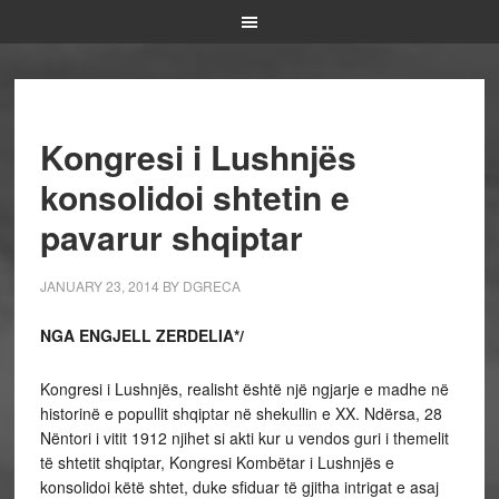
Kongresi i Lushnjës
konsolidoi shtetin e
pavarur shqiptar
JANUARY 23, 2014
BY
DGRECA
NGA ENGJELL ZERDELIA*/
Kongresi i Lushnjës, realisht është një ngjarje e madhe në
historinë e popullit shqiptar në shekullin e XX. Ndërsa, 28
Nëntori i vitit 1912 njihet si akti kur u vendos guri i themelit
të shtetit shqiptar, Kongresi Kombëtar i Lushnjës e
konsolidoi këtë shtet, duke sfiduar të gjitha intrigat e asaj