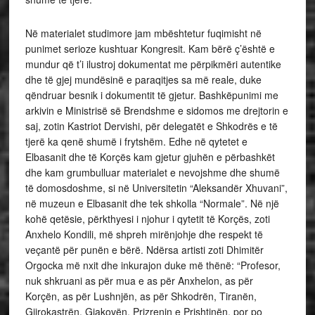
Në materialet studimore jam mbështetur fuqimisht në
punimet serioze kushtuar Kongresit. Kam bërë ç’është e
mundur që t’i ilustroj dokumentat me përpikmëri autentike
dhe të gjej mundësinë e paraqitjes sa më reale, duke
qëndruar besnik i dokumentit të gjetur. Bashkëpunimi me
arkivin e Ministrisë së Brendshme e sidomos me drejtorin e
saj, zotin Kastriot Dervishi, për delegatët e Shkodrës e të
tjerë ka qenë shumë i frytshëm. Edhe në qytetet e
Elbasanit dhe të Korçës kam gjetur gjuhën e përbashkët
dhe kam grumbulluar materialet e nevojshme dhe shumë
të domosdoshme, si në Universitetin “Aleksandër Xhuvani”,
në muzeun e Elbasanit dhe tek shkolla “Normale”. Në një
kohë qetësie, përkthyesi i njohur i qytetit të Korçës, zoti
Anxhelo Kondili, më shpreh mirënjohje dhe respekt të
veçantë për punën e bërë. Ndërsa artisti zoti Dhimitër
Orgocka më nxit dhe inkurajon duke më thënë: “Profesor,
nuk shkruani as për mua e as për Anxhelon, as për
Korçën, as për Lushnjën, as për Shkodrën, Tiranën,
Gjirokastrën, Gjakovën, Prizrenin e Prishtinën, por po