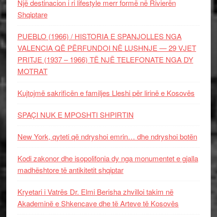
Një destinacion i ri lifestyle merr formë në Rivierën
Shqiptare
PUEBLO (1966) / HISTORIA E SPANJOLLES NGA
VALENCIA QË PËRFUNDOI NË LUSHNJE — 29 VJET
PRITJE (1937 – 1966) TË NJË TELEFONATE NGA DY
MOTRAT
Kujtojmë sakrificën e familjes Lleshi për lirinë e Kosovës
SPAÇI NUK E MPOSHTI SHPIRTIN
New York, qyteti që ndryshoi emrin… dhe ndryshoi botën
Kodi zakonor dhe isopolifonia dy nga monumentet e gjalla
madhështore të antikitetit shqiptar
Kryetari i Vatrës Dr. Elmi Berisha zhvilloi takim në
Akademinë e Shkencave dhe të Arteve të Kosovës