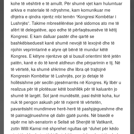
kohe të vështirë e të amullt. Për shumë vjet kam hulumtuar
arkiva e materiale të ndryshme, kam komunikuar me
dhjetra e qindra njerëz mbi temën “Kongresi Kombëtar i
Lushnjës”. Takime mbresëlënëse janë sidomos ato me të
afërt të delegatëve, apo edhe të përfaqësuesëve të këtij
Kongresi. E kam dalluar pastër dhe qartë se
bashkëbiseduesit kanë shumë nevojë të lexojnë dhe të
njohin veprimtarinë e atyre që bënë të mundur këtë
Kongres. E këtyre njerëzve që si busull orientimi tërë jetën
patën, kanë e do të kenë atdheun dhe përparimin e tij. Në
të vërtetë, ka shumë shkrime dhe libra që trajtojnë
Kongresin Kombëtar të Lushnjës, por jo detaje të
hollësishme për secilin pjesëmarrës në Kongres. Ky libër u
realizua për të plotësuar këtë boshllëk për të kaluarën jo
shumë të largët. Sot janë mundësitë, pasi është koha, kur
nuk të pengon askush për të nxjerrë të vërtetën,
pavarësisht mundimeve herë-herë të pashpjegueshme dhe
të paimagjinueshme që dalin gjatë punës. Në bisedë e
sipër me ish-senatorin e Selisë së Shenjtë të Vatikanit,
zotin Willi Kamsi më shprehet ngultas që “duhet për këdo