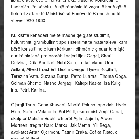
Lushnjës. Po kështu, të një rëndësie të veçantë kanë qënë
fletoret zyrtare të Ministrisë së Punëve të Brendshme të
viteve 1920-1930.
Ku kishte kënaqësi më të madhe që gjatë studimit,
hulumtimit, grumbullimit apo sistemimit të materialeve, kam
bërë konsultime e kam kërkuar ndihmën e çmuar te miqtë
e mirë siç janë profesorët: i ndjeri Iljaz Gogaj, Sherif
Delvina, Drita Kadillari, Nebi Sefa, Luftar Mane, Uran
Asllani, Alferd Frashëri, Besim Cengu, Hysen Koçillari,
Terezina Vata, Suzana Burrja, Petro Luarasi, Thoma Goga,
Selman Sheme, Nasho Jorgaqi, Kaliopi Naska, Isa Kuliçi,
ing. Petrit Kanina,
Gjergji Tane, Genc Xhuvani, Nikollë Paluca, apo dok. Hyrie
Hida, Nermin Vokopola, Kol Prifti, ekonomist Zeqir Canaj,
skulptor Maksim Bushi, piktorët Agim Zajmin, Arben
Morinën, tregtar Nard Marku, Jak Mema, Ylli Bega,
avokatët Artan Gjermeni, Fatmir Braka, Sofika Risto, e
shumë të tjerë.