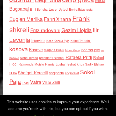
Elida
Buçpapaj
Enver Bytyci
Elmi Berisha
Ermira Babamusta
Frank
Eugjen Merlika
Fahri Xharra
shkreli
Ilir
Gezim Llojdia
Fritz radovani
Levonja
Interviste
Kolec Traboini
Keze Kozeta Zylo
kosova
Kosove
nderroi jete
Marjana Bulku
ne
Murat Gecaj
Rafaela Prifti
Rafael
Nene Tereza
Kosove
presidenti Nishani
Floqi
Raimonda Moisiu
Ramiz Lushaj
reshat kripa
Sadik Elshani
Sokol
Shefqet Kercelli
shqiperia
shqiptaret
SHBA
Paja
Vatra
Visar Zhiti
Thaci
This website uses cookies to improve your experience. We'll
assume you're ok with this, but you can opt-out if you wish.