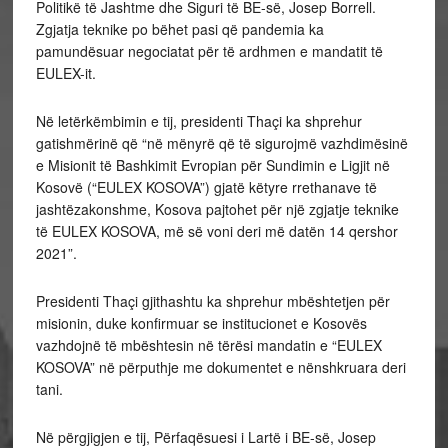
Politikë të Jashtme dhe Siguri të BE-së, Josep Borrell.
Zgjatja teknike po bëhet pasi që pandemia ka
pamundësuar negociatat për të ardhmen e mandatit të
EULEX-it.
Në letërkëmbimin e tij, presidenti Thaçi ka shprehur
gatishmërinë që “në mënyrë që të sigurojmë vazhdimësinë
e Misionit të Bashkimit Evropian për Sundimin e Ligjit në
Kosovë (“EULEX KOSOVA”) gjatë këtyre rrethanave të
jashtëzakonshme, Kosova pajtohet për një zgjatje teknike
të EULEX KOSOVA, më së voni deri më datën 14 qershor
2021”.
Presidenti Thaçi gjithashtu ka shprehur mbështetjen për
misionin, duke konfirmuar se institucionet e Kosovës
vazhdojnë të mbështesin në tërësi mandatin e “EULEX
KOSOVA” në përputhje me dokumentet e nënshkruara deri
tani.
Në përgjigjen e tij, Përfaqësuesi i Lartë i BE-së, Josep