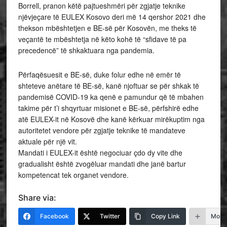
Borrell, pranon këtë pajtueshmëri për zgjatje teknike
njëvjeçare të EULEX Kosovo deri më 14 qershor 2021 dhe
thekson mbështetjen e BE-së për Kosovën, me theks të
veçantë te mbështetja në këto kohë të “sfidave të pa
precedencë” të shkaktuara nga pandemia.
Përfaqësuesit e BE-së, duke folur edhe në emër të
shteteve anëtare të BE-së, kanë njoftuar se për shkak të
pandemisë COVID-19 ka qenë e pamundur që të mbahen
takime për t’i shqyrtuar misionet e BE-së, përfshirë edhe
atë EULEX-it në Kosovë dhe kanë kërkuar mirëkuptim nga
autoritetet vendore për zgjatje teknike të mandateve
aktuale për një vit.
Mandati i EULEX-it është negociuar çdo dy vite dhe
gradualisht është zvogëluar mandati dhe janë bartur
kompetencat tek organet vendore.
Share via:
Facebook
Twitter
Copy Link
More