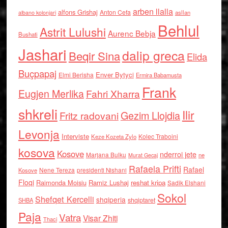
arben llalla
alfons Grishaj
Anton Cefa
asllan
albano kolonjari
Behlul
Astrit Lulushi
Aurenc Bebja
Bushati
Jashari
dalip greca
Beqir Sina
Elida
Buçpapaj
Enver Bytyci
Elmi Berisha
Ermira Babamusta
Frank
Eugjen Merlika
Fahri Xharra
shkreli
Ilir
Gezim Llojdia
Fritz radovani
Levonja
Interviste
Kolec Traboini
Keze Kozeta Zylo
kosova
Kosove
nderroi jete
Marjana Bulku
ne
Murat Gecaj
Rafaela Prifti
Rafael
Nene Tereza
Kosove
presidenti Nishani
Floqi
Raimonda Moisiu
Ramiz Lushaj
reshat kripa
Sadik Elshani
Sokol
Shefqet Kercelli
shqiperia
shqiptaret
SHBA
Paja
Vatra
Visar Zhiti
Thaci