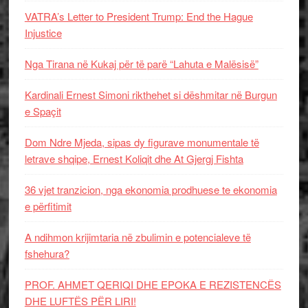
VATRA’s Letter to President Trump: End the Hague
Injustice
Nga Tirana në Kukaj për të parë “Lahuta e Malësisë”
Kardinali Ernest Simoni rikthehet si dëshmitar në Burgun
e Spaçit
Dom Ndre Mjeda, sipas dy figurave monumentale të
letrave shqipe, Ernest Koliqit dhe At Gjergj Fishta
36 vjet tranzicion, nga ekonomia prodhuese te ekonomia
e përfitimit
A ndihmon krijimtaria në zbulimin e potencialeve të
fshehura?
PROF. AHMET QERIQI DHE EPOKA E REZISTENCЁS
DHE LUFTЁS PЁR LIRI!