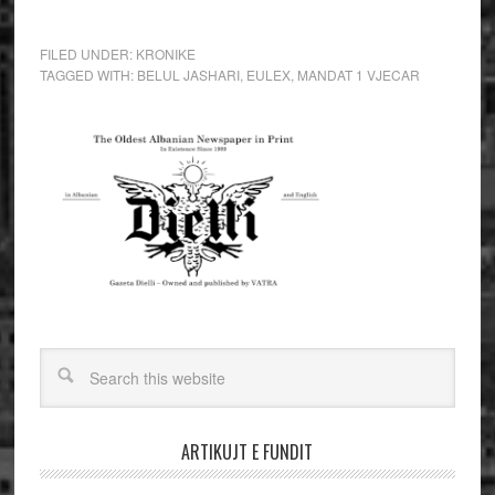
FILED UNDER:
KRONIKE
TAGGED WITH:
BELUL JASHARI
,
EULEX
,
MANDAT 1 VJECAR
ARTIKUJT E FUNDIT