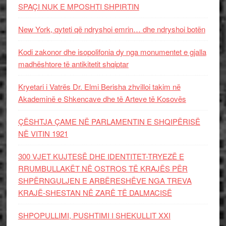
SPAÇI NUK E MPOSHTI SHPIRTIN
New York, qyteti që ndryshoi emrin… dhe ndryshoi botën
Kodi zakonor dhe isopolifonia dy nga monumentet e gjalla
madhështore të antikitetit shqiptar
Kryetari i Vatrës Dr. Elmi Berisha zhvilloi takim në
Akademinë e Shkencave dhe të Arteve të Kosovës
ÇËSHTJA ÇAME NË PARLAMENTIN E SHQIPËRISË
NË VITIN 1921
300 VJET KUJTESË DHE IDENTITET-TRYEZË E
RRUMBULLAKËT NË OSTROS TË KRAJËS PËR
SHPËRNGULJEN E ARBËRESHËVE NGA TREVA
KRAJË-SHESTAN NË ZARË TË DALMACISË
SHPOPULLIMI, PUSHTIMI I SHEKULLIT XXI