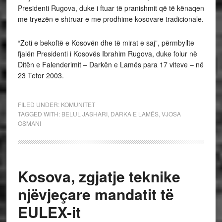
Presidenti Rugova, duke i ftuar të pranishmit që të kënaqen
me tryezën e shtruar e me prodhime kosovare tradicionale.
“Zoti e bekoftë e Kosovën dhe të mirat e saj”, përmbyllte
fjalën Presidenti i Kosovës Ibrahim Rugova, duke folur në
Ditën e Falenderimit – Darkën e Lamës para 17 viteve – në
23 Tetor 2003.
FILED UNDER:
KOMUNITET
TAGGED WITH:
BELUL JASHARI
,
DARKA E LAMËS
,
VJOSA
OSMANI
Kosova, zgjatje teknike
njëvjeçare mandatit të
EULEX-it