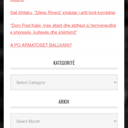
Sali Shijaku, “Diego Rivera” shqiptar i artit tonë kombëtar
“Dom Fred Kalaj, mes altarit dhe atdheut si hermeneutikë
e shpresës, kujtesës dhe shërbimit”
A PO ARMATOSET BALLKANI?
KATEGORITË
Kategoritë
ARKIV
Arkiv