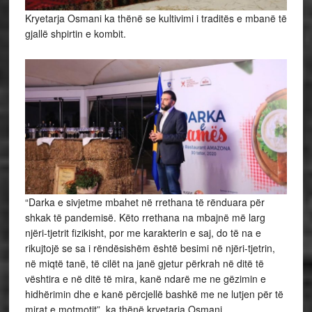
Kryetarja Osmani ka thënë se kultivimi i traditës e mbanë të
gjallë shpirtin e kombit.
“Darka e sivjetme mbahet në rrethana të rënduara për
shkak të pandemisë. Këto rrethana na mbajnë më larg
njëri-tjetrit fizikisht, por me karakterin e saj, do të na e
rikujtojë se sa i rëndësishëm është besimi në njëri-tjetrin,
në miqtë tanë, të cilët na janë gjetur përkrah në ditë të
vështira e në ditë të mira, kanë ndarë me ne gëzimin e
hidhërimin dhe e kanë përcjellë bashkë me ne lutjen për të
mirat e motmotit”, ka thënë kryetarja Osmani.