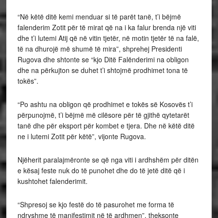
“Në këtë ditë kemi menduar si të parët tanë, t’i bëjmë
falenderim Zotit për të mirat që na i ka falur brenda një viti
dhe t’i lutemi Atij që në vitin tjetër, në motin tjetër të na falë,
të na dhurojë më shumë të mira”, shprehej Presidenti
Rugova dhe shtonte se “kjo Ditë Falënderimi na obligon
dhe na përkujton se duhet t’i shtojmë prodhimet tona të
tokës”.
“Po ashtu na obligon që prodhimet e tokës së Kosovës t’i
përpunojmë, t’i bëjmë më cilësore për të gjithë qytetarët
tanë dhe për eksport për kombet e tjera. Dhe në këtë ditë
ne i lutemi Zotit për këtë”, vijonte Rugova.
Njëherit paralajmëronte se që nga viti i ardhshëm për ditën
e kësaj feste nuk do të punohet dhe do të jetë ditë që i
kushtohet falenderimit.
“Shpresoj se kjo festë do të pasurohet me forma të
ndryshme të manifestimit në të ardhmen”, theksonte