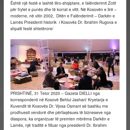
Është një festë e lashtë iliro-shqiptare, e falënderimit Zotit
për frytet e punës dhe të korrat e vitit. Në Kosovën e lirë –
moderne, në vitin 2002, Ditën e Falënderimit – Darkën e
Lamës Presidenti historik i Kosovës Dr. Ibrahim Rugova e
shpalli festë shtetërore/
PRISHTINË, 31 Tetor 2020 – Gazeta DIELLI nga
korrespondenti në Kosovë Behlul Jashari/ Kryetarja e
Kuvendit të Kosovës Dr. Vjosa Osmani së bashku me
prodhuesit vendorë dhe përfaqësues të bizneseve nga
diaspora, ka organizuar të premten mbrëma Darkën e
Lamës, një traditë e filluar nga presidenti Dr. Ibrahim