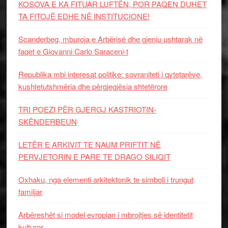
KOSOVA E KA FITUAR LUFTËN, POR PAQEN DUHET
TA FITOJË EDHE NË INSTITUCIONE!
Scanderbeg, mburoja e Arbërisë dhe gjeniu ushtarak në
faqet e Giovanni Carlo Saraceni-t
Republika mbi interesat politike: sovraniteti i qytetarëve,
kushtetutshmëria dhe përgjegjësia shtetërore
TRI POEZI PËR GJERGJ KASTRIOTIN-
SKËNDERBEUN
LETËR E ARKIVIT TE NAUM PRIFTIT NË
PERVJETORIN E PARE TE DRAGO SILIQIT
Oxhaku, nga elementi arkitektonik te simboli i trungut
familjar
Arbëreshët si model evropian i mbrojtjes së identitetit
kulturor