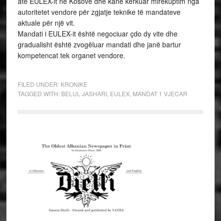
atë EULEX-it në Kosovë dhe kanë kërkuar mirëkuptim nga
autoritetet vendore për zgjatje teknike të mandateve
aktuale për një vit.
Mandati i EULEX-it është negociuar çdo dy vite dhe
gradualisht është zvogëluar mandati dhe janë bartur
kompetencat tek organet vendore.
FILED UNDER:
KRONIKE
TAGGED WITH:
BELUL JASHARI
,
EULEX
,
MANDAT 1 VJECAR