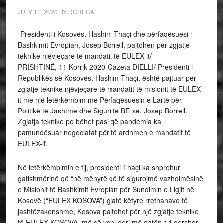
JULY 11, 2020
BY
DGRECA
-Presidenti i Kosovës, Hashim Thaçi dhe përfaqësuesi i
Bashkimit Evropian, Josep Borrell, pajtohen për zgjatje
teknike njëvjeçare të mandatit të EULEX-it/
PRISHTINË, 11 Korrik 2020-Gazeta DIELLI/ Presidenti i
Republikës së Kosovës, Hashim Thaçi, është pajtuar për
zgjatje teknike njëvjeçare të mandatit të misionit të EULEX-
it me një letërkëmbim me Përfaqësuesin e Lartë për
Politikë të Jashtme dhe Siguri të BE-së, Josep Borrell.
Zgjatja teknike po bëhet pasi që pandemia ka
pamundësuar negociatat për të ardhmen e mandatit të
EULEX-it.
Në letërkëmbimin e tij, presidenti Thaçi ka shprehur
gatishmërinë që “në mënyrë që të sigurojmë vazhdimësinë
e Misionit të Bashkimit Evropian për Sundimin e Ligjit në
Kosovë (“EULEX KOSOVA”) gjatë këtyre rrethanave të
jashtëzakonshme, Kosova pajtohet për një zgjatje teknike
të EULEX KOSOVA, më së voni deri më datën 14 qershor