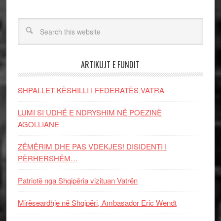
ARTIKUJT E FUNDIT
SHPALLET KËSHILLI I FEDERATËS VATRA
LUMI SI UDHË E NDRYSHIM NË POEZINË
AGOLLIANE
ZËMËRIM DHE PAS VDEKJES! DISIDENTI I
PËRHERSHËM…
Patriotë nga Shqipëria vizituan Vatrën
Mirëseardhje në Shqipëri, Ambasador Eric Wendt