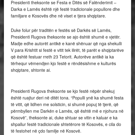
Presidenti theksonte se Festa e Ditës së Falënderimit –
Darka e Lamës është një festë tradicionale popullore dhe
familjare e Kosovës dhe në viset e tjera shqiptare.
Duke folur për traditën e festës së Darkës së Lamës,
Presidenti Rugova theksonte se ajo është shumë e vjetër.
Madje edhe autorët antikë e kanë shënuar që nga shekulli
V para Krishtit si festë e vitit tek ilirët, të parët e shqiptarëve
që është festuar rreth 23 Tetorit. Autorëve antikë ia ka
tërhequr vëmendjen kjo festë e rëndësishme e kulturës
shqiptare, shtonte ai.
Presidenti Rugova theksonte se kjo festë nëpër shekuj
është ruajtur deri në ditët tona. “Populli ynë ka shumë festa
të vitit, që lidhen me solsticin, si shumë popuj të tjerë, që
përmbyllen me Darkën e Lamës, që është më e njohura në
Kosovë”, theksonte ai, duke shtuar se vitin e kaluar e ka
shpallur festë tradicionale shtetërore të Kosovës, e cila do
të festohet në çdo familje në Kosovë.