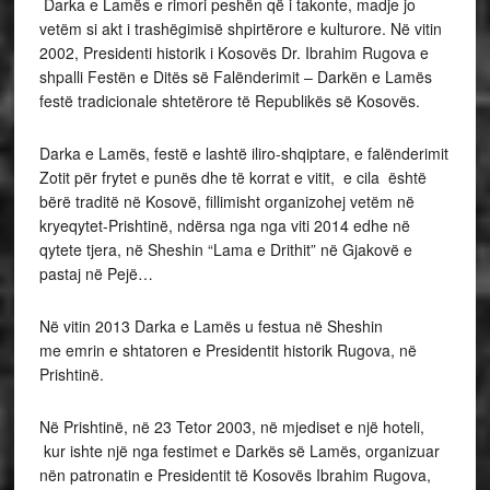
Darka e Lamës e rimori peshën që i takonte, madje jo
vetëm si akt i trashëgimisë shpirtërore e kulturore. Në vitin
2002, Presidenti historik i Kosovës Dr. Ibrahim Rugova e
shpalli Festën e Ditës së Falënderimit – Darkën e Lamës
festë tradicionale shtetërore të Republikës së Kosovës.
Darka e Lamës, festë e lashtë iliro-shqiptare, e falënderimit
Zotit për frytet e punës dhe të korrat e vitit, e cila është
bërë traditë në Kosovë, fillimisht organizohej vetëm në
kryeqytet-Prishtinë, ndërsa nga nga viti 2014 edhe në
qytete tjera, në Sheshin “Lama e Drithit” në Gjakovë e
pastaj në Pejë…
Në vitin 2013 Darka e Lamës u festua në Sheshin
me emrin e shtatoren e Presidentit historik Rugova, në
Prishtinë.
Në Prishtinë, në 23 Tetor 2003, në mjediset e një hoteli,
kur ishte një nga festimet e Darkës së Lamës, organizuar
nën patronatin e Presidentit të Kosovës Ibrahim Rugova,