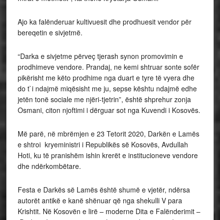
Ajo ka falënderuar kultivuesit dhe prodhuesit vendor për
bereqetin e sivjetmë.
“Darka e sivjetme përveç tjerash synon promovimin e
prodhimeve vendore. Prandaj, ne kemi shtruar sonte sofër
pikërisht me këto prodhime nga duart e tyre të vyera dhe
do t`i ndajmë miqësisht me ju, sepse kështu ndajmë edhe
jetën tonë sociale me njëri-tjetrin”, është shprehur zonja
Osmani, citon njoftimi i dërguar sot nga Kuvendi i Kosovës.
Më parë, në mbrëmjen e 23 Tetorit 2020, Darkën e Lamës
e shtroi kryeministri i Republikës së Kosovës, Avdullah
Hoti, ku të pranishëm ishin krerët e institucioneve vendore
dhe ndërkombëtare.
Festa e Darkës së Lamës është shumë e vjetër, ndërsa
autorët antikë e kanë shënuar që nga shekulli V para
Krishtit. Në Kosovën e lirë – moderne Dita e Falënderimit –