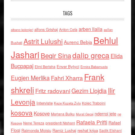
TAGS
arben llalla
alfons Grishaj
Anton Cefa
asllan
albano kolonjari
Behlul
Astrit Lulushi
Aurenc Bebja
Bushati
Jashari
dalip greca
Beqir Sina
Elida
Buçpapaj
Enver Bytyci
Elmi Berisha
Ermira Babamusta
Frank
Eugjen Merlika
Fahri Xharra
shkreli
Ilir
Gezim Llojdia
Fritz radovani
Levonja
Interviste
Kolec Traboini
Keze Kozeta Zylo
kosova
Kosove
nderroi jete
Marjana Bulku
ne
Murat Gecaj
Rafaela Prifti
Rafael
Nene Tereza
Kosove
presidenti Nishani
Floqi
Raimonda Moisiu
Ramiz Lushaj
reshat kripa
Sadik Elshani