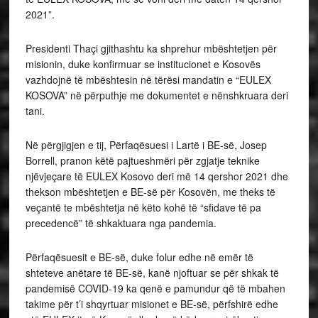
2021”.
Presidenti Thaçi gjithashtu ka shprehur mbështetjen për
misionin, duke konfirmuar se institucionet e Kosovës
vazhdojnë të mbështesin në tërësi mandatin e “EULEX
KOSOVA” në përputhje me dokumentet e nënshkruara deri
tani.
Në përgjigjen e tij, Përfaqësuesi i Lartë i BE-së, Josep
Borrell, pranon këtë pajtueshmëri për zgjatje teknike
njëvjeçare të EULEX Kosovo deri më 14 qershor 2021 dhe
thekson mbështetjen e BE-së për Kosovën, me theks të
veçantë te mbështetja në këto kohë të “sfidave të pa
precedencë” të shkaktuara nga pandemia.
Përfaqësuesit e BE-së, duke folur edhe në emër të
shteteve anëtare të BE-së, kanë njoftuar se për shkak të
pandemisë COVID-19 ka qenë e pamundur që të mbahen
takime për t’i shqyrtuar misionet e BE-së, përfshirë edhe