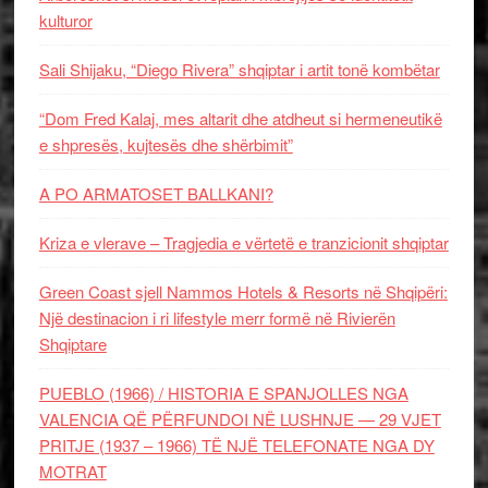
kulturor
Sali Shijaku, “Diego Rivera” shqiptar i artit tonë kombëtar
“Dom Fred Kalaj, mes altarit dhe atdheut si hermeneutikë
e shpresës, kujtesës dhe shërbimit”
A PO ARMATOSET BALLKANI?
Kriza e vlerave – Tragjedia e vërtetë e tranzicionit shqiptar
Green Coast sjell Nammos Hotels & Resorts në Shqipëri:
Një destinacion i ri lifestyle merr formë në Rivierën
Shqiptare
PUEBLO (1966) / HISTORIA E SPANJOLLES NGA
VALENCIA QË PËRFUNDOI NË LUSHNJE — 29 VJET
PRITJE (1937 – 1966) TË NJË TELEFONATE NGA DY
MOTRAT