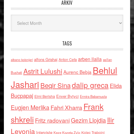
ARKIV
Arkiv
TAGS
arben llalla
alfons Grishaj
Anton Cefa
asllan
albano kolonjari
Behlul
Astrit Lulushi
Aurenc Bebja
Bushati
Jashari
dalip greca
Beqir Sina
Elida
Buçpapaj
Enver Bytyci
Elmi Berisha
Ermira Babamusta
Frank
Eugjen Merlika
Fahri Xharra
shkreli
Ilir
Gezim Llojdia
Fritz radovani
Levonja
Interviste
Kolec Traboini
Keze Kozeta Zylo