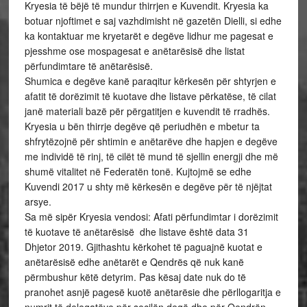
Kryesia të bëjë të mundur thirrjen e Kuvendit. Kryesia ka
botuar njoftimet e saj vazhdimisht në gazetën Dielli, si edhe
ka kontaktuar me kryetarët e degëve lidhur me pagesat e
pjesshme ose mospagesat e anëtarësisë dhe listat
përfundimtare të anëtarësisë.
Shumica e degëve kanë paraqitur kërkesën për shtyrjen e
afatit të dorëzimit të kuotave dhe listave përkatëse, të cilat
janë materiali bazë për përgatitjen e kuvendit të rradhës.
Kryesia u bën thirrje degëve që periudhën e mbetur ta
shfrytëzojnë për shtimin e anëtarëve dhe hapjen e degëve
me individë të rinj, të cilët të mund të sjellin energji dhe më
shumë vitalitet në Federatën tonë. Kujtojmë se edhe
Kuvendi 2017 u shty më kërkesën e degëve për të njëjtat
arsye.
Sa më sipër Kryesia vendosi: Afati përfundimtar i dorëzimit
të kuotave të anëtarësisë dhe listave është data 31
Dhjetor 2019. Gjithashtu kërkohet të paguajnë kuotat e
anëtarësisë edhe anëtarët e Qendrës që nuk kanë
përmbushur këtë detyrim. Pas kësaj date nuk do të
pranohet asnjë pagesë kuotë anëtarësie dhe përllogaritja e