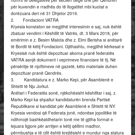
numrit të delegatëve për secilën degë dhe për Qendrën
për kuvendin e rradhës do të llogatitet mbi kuotat e
dorëzuara deri në 31 Dhjetor 2019.
2. Fondacioni VATRA
Kryesia konstaton se megjithë interesimin e saj, nuk është
zbatuar vendimi i Këshillit të Vatrës, dt. 3 Mars 2018, për
emërimin e z. Besim Malota dhe z. Elmi Berisha si anëtarë
të Bordit të këtij Fondacioni. Gjithashtu, megjithë kërkesat e
Kryesisë nuk është depozituar akoma pranë federatës
VATRA asnjë dokument i veprimeve financiare të tij. Në
përsëritje të njoftimeve në gazetë, këto materiale duhen
depozituar pranë Qendrës.
3. Kandidatura e z. Marko Kepi, për Asamblenë e
Shtetit të Nju Jorkut.
Anëtari i Federatës sonë, njëkohësisht këshilltar i saj, z.
Marko Kepi ka shpallur kandidaturën brenda Partisë
Republikane si kandidat për Asamblenë e Shtetit të NY.
Kryesia vendosi që Federata jonë, ndonëse jopolitike të
ndihmojë bashkëatdhetarin tonë me të gjitha format e
lejuara ligjore për arritjen e këtij qëllimi madhor,
përmbushja e të cilit është krejtësisht e mundur nga statura