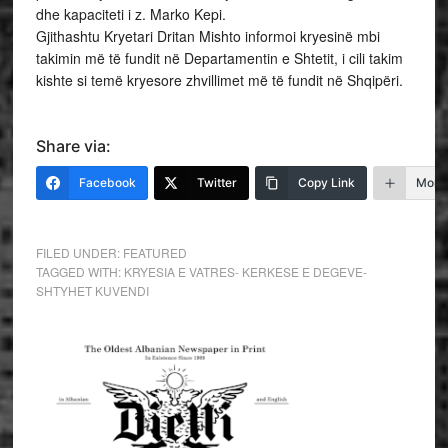
dhe kapaciteti i z. Marko Kepi.
Gjithashtu Kryetari Dritan Mishto informoi kryesinë mbi
takimin më të fundit në Departamentin e Shtetit, i cili takim
kishte si temë kryesore zhvillimet më të fundit në Shqipëri.
Share via:
Facebook
Twitter
Copy Link
More
FILED UNDER:
FEATURED
TAGGED WITH:
KRYESIA E VATRES- KERKESE E DEGEVE-
SHTYHET KUVENDI