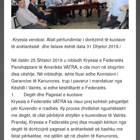
-Kryesia vendosi: Afati përfundimtar i dorëzimit të kuotave
të anëtarësisë dhe listave është data 31 Dhjetor 2019./
Në datën 25 Shtator 2019 u mblodh Kryesia e Federatës
Panshqiptare të Amerikës VATRA, e cila mori në shqyrtim
disa cështje. Në mbledhje, ishte ftuar edhe Komisioni i
Garancive të Kanunores, trup i pavarur i mandatuar nga
Këshilli i Vatrës, si edhe këshilltarët e Federatës.
1. Degët dhe Pagesat e kuotave
Kryesia e Federatës VATRA ka nisur prej kohësh përgatitjet
për Kuvendin e rradhës. Ky proces zhvillohet ngushtësisht
me degët, të cilat përbëjnë shtyllën e kuvendeve të Vatrës.
Prandaj, Kryesia e Federatës prej disa muajsh kërkon nga
degët të dorëzojnë pagesat e anëtarësisë së bashku me
listat përkatëse, me qëllim që në zbatim të Kanunores,