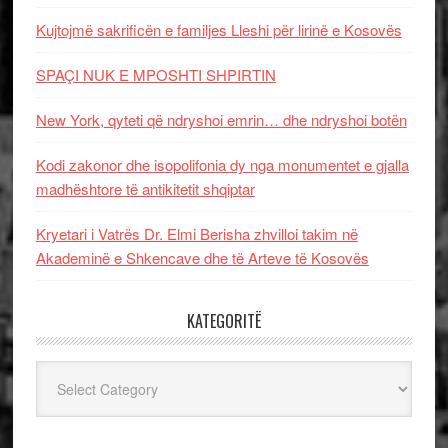
Kujtojmë sakrificën e familjes Lleshi për lirinë e Kosovës
SPAÇI NUK E MPOSHTI SHPIRTIN
New York, qyteti që ndryshoi emrin… dhe ndryshoi botën
Kodi zakonor dhe isopolifonia dy nga monumentet e gjalla
madhështore të antikitetit shqiptar
Kryetari i Vatrës Dr. Elmi Berisha zhvilloi takim në
Akademinë e Shkencave dhe të Arteve të Kosovës
KATEGORITË
Kategoritë