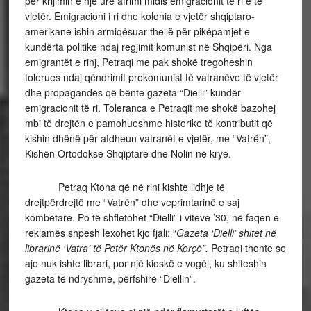
për krijimin e një ure afrimi midis emigracionit të ri e të
vjetër. Emigracioni i ri dhe kolonia e vjetër shqiptaro-
amerikane ishin armiqësuar thellë për pikëpamjet e
kundërta politike ndaj regjimit komunist në Shqipëri. Nga
emigrantët e rinj, Petraqi me pak shokë tregoheshin
tolerues ndaj qëndrimit prokomunist të vatranëve të vjetër
dhe propagandës që bënte gazeta “Dielli” kundër
emigracionit të ri. Toleranca e Petraqit me shokë bazohej
mbi të drejtën e pamohueshme historike të kontributit që
kishin dhënë për atdheun vatranët e vjetër, me “Vatrën”,
Kishën Ortodokse Shqiptare dhe Nolin në krye.
Petraq Ktona që në rini kishte lidhje të
drejtpërdrejtë me “Vatrën” dhe veprimtarinë e saj
kombëtare. Po të shfletohet “Dielli” i viteve ’30, në faqen e
reklamës shpesh lexohet kjo fjali: “
Gazeta ‘Dielli’ shitet në
librarinë ‘Vatra’ të Petër Ktonës në Korçë”.
Petraqi thonte se
ajo nuk ishte librari, por një kioskë e vogël, ku shiteshin
gazeta të ndryshme, përfshirë “Diellin”.