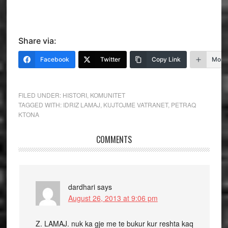
Share via:
Facebook
Twitter
Copy Link
More
FILED UNDER:
HISTORI
,
KOMUNITET
TAGGED WITH:
IDRIZ LAMAJ
,
KUJTOJME VATRANET
,
PETRAQ
KTONA
COMMENTS
dardhari
says
August 26, 2013 at 9:06 pm
Z. LAMAJ. nuk ka gje me te bukur kur reshta kaq