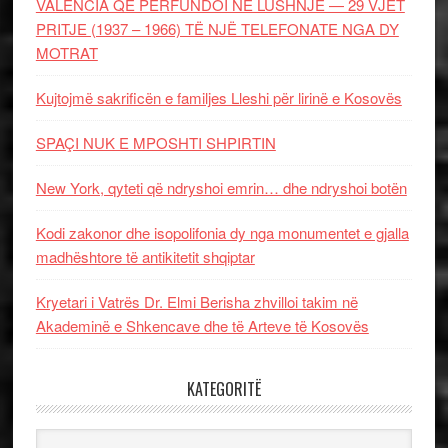
VALENCIA QË PËRFUNDOI NË LUSHNJE — 29 VJET
PRITJE (1937 – 1966) TË NJË TELEFONATE NGA DY
MOTRAT
Kujtojmë sakrificën e familjes Lleshi për lirinë e Kosovës
SPAÇI NUK E MPOSHTI SHPIRTIN
New York, qyteti që ndryshoi emrin… dhe ndryshoi botën
Kodi zakonor dhe isopolifonia dy nga monumentet e gjalla
madhështore të antikitetit shqiptar
Kryetari i Vatrës Dr. Elmi Berisha zhvilloi takim në
Akademinë e Shkencave dhe të Arteve të Kosovës
KATEGORITË
Kategoritë