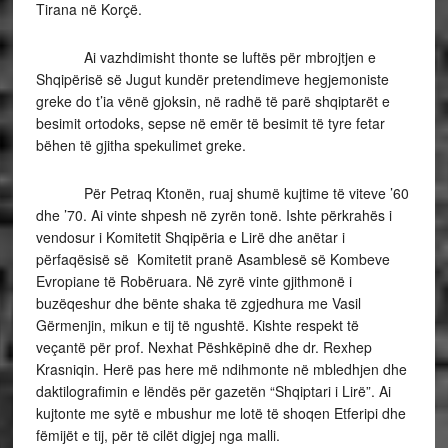
Tirana në Korçë.
Ai vazhdimisht thonte se luftës për mbrojtjen e
Shqipërisë së Jugut kundër pretendimeve hegjemoniste
greke do t’ia vënë gjoksin, në radhë të parë shqiptarët e
besimit ortodoks, sepse në emër të besimit të tyre fetar
bëhen të gjitha spekulimet greke.
Për Petraq Ktonën, ruaj shumë kujtime të viteve ’60
dhe ’70. Ai vinte shpesh në zyrën tonë. Ishte përkrahës i
vendosur i Komitetit Shqipëria e Lirë dhe anëtar i
përfaqësisë së Komitetit pranë Asamblesë së Kombeve
Evropiane të Robëruara. Në zyrë vinte gjithmonë i
buzëqeshur dhe bënte shaka të zgjedhura me Vasil
Gërmenjin, mikun e tij të ngushtë. Kishte respekt të
veçantë për prof. Nexhat Pëshkëpinë dhe dr. Rexhep
Krasniqin. Herë pas here më ndihmonte në mbledhjen dhe
daktilografimin e lëndës për gazetën “Shqiptari i Lirë”. Ai
kujtonte me sytë e mbushur me lotë të shoqen Etferipi dhe
fëmijët e tij, për të cilët digjej nga malli.