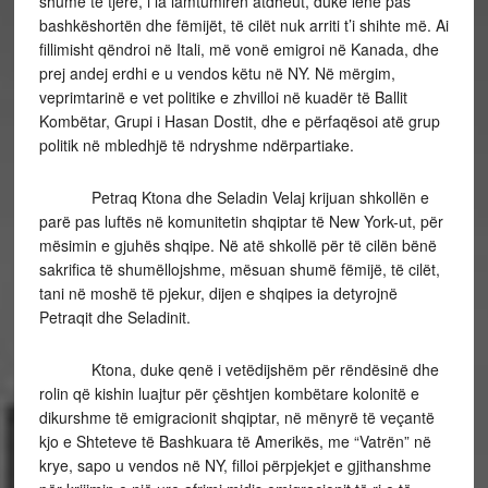
shumë të tjerë, i la lamtumirën atdheut, duke lënë pas
bashkëshortën dhe fëmijët, të cilët nuk arriti t’i shihte më. Ai
fillimisht qëndroi në Itali, më vonë emigroi në Kanada, dhe
prej andej erdhi e u vendos këtu në NY. Në mërgim,
veprimtarinë e vet politike e zhvilloi në kuadër të Ballit
Kombëtar, Grupi i Hasan Dostit, dhe e përfaqësoi atë grup
politik në mbledhjë të ndryshme ndërpartiake.
Petraq Ktona dhe Seladin Velaj krijuan shkollën e
parë pas luftës në komunitetin shqiptar të New York-ut, për
mësimin e gjuhës shqipe. Në atë shkollë për të cilën bënë
sakrifica të shumëllojshme, mësuan shumë fëmijë, të cilët,
tani në moshë të pjekur, dijen e shqipes ia detyrojnë
Petraqit dhe Seladinit.
Ktona, duke qenë i vetëdijshëm për rëndësinë dhe
rolin që kishin luajtur për çështjen kombëtare kolonitë e
dikurshme të emigracionit shqiptar, në mënyrë të veçantë
kjo e Shteteve të Bashkuara të Amerikës, me “Vatrën” në
krye, sapo u vendos në NY, filloi përpjekjet e gjithanshme