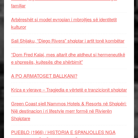
familjar
Arbëreshët si model evropian i mbrojtjes së identitetit
kulturor
Sali Shijaku, “Diego Rivera” shqiptar i artit tonë kombëtar
“Dom Fred Kalaj, mes altarit dhe atdheut si hermeneutikë
e shpresës, kujtesës dhe shërbimit”
A PO ARMATOSET BALLKANI?
Kriza e vlerave – Tragjedia e vërtetë e tranzicionit shqiptar
Green Coast sjell Nammos Hotels & Resorts në Shqipëri:
Një destinacion i ri lifestyle merr formë në Rivierën
Shqiptare
PUEBLO (1966) / HISTORIA E SPANJOLLES NGA