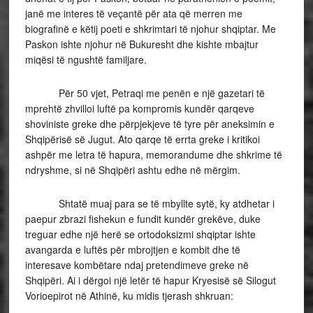
janë me interes të veçantë për ata që merren me
biografinë e këtij poeti e shkrimtari të njohur shqiptar. Me
Paskon ishte njohur në Bukuresht dhe kishte mbajtur
miqësi të ngushtë familjare.
Për 50 vjet, Petraqi me penën e një gazetari të
mprehtë zhvilloi luftë pa kompromis kundër qarqeve
shoviniste greke dhe përpjekjeve të tyre për aneksimin e
Shqipërisë së Jugut. Ato qarqe të errta greke i kritikoi
ashpër me letra të hapura, memorandume dhe shkrime të
ndryshme, si në Shqipëri ashtu edhe në mërgim.
Shtatë muaj para se të mbyllte sytë, ky atdhetar i
paepur zbrazi fishekun e fundit kundër grekëve, duke
treguar edhe një herë se ortodoksizmi shqiptar ishte
avangarda e luftës për mbrojtjen e kombit dhe të
interesave kombëtare ndaj pretendimeve greke në
Shqipëri. Ai i dërgoi një letër të hapur Kryesisë së Silogut
Vorioepirot në Athinë, ku midis tjerash shkruan: