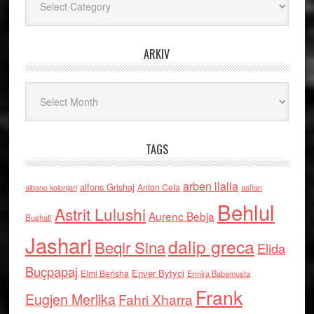
ARKIV
Arkiv
TAGS
arben llalla
alfons Grishaj
Anton Cefa
asllan
albano kolonjari
Behlul
Astrit Lulushi
Aurenc Bebja
Bushati
Jashari
dalip greca
Beqir Sina
Elida
Buçpapaj
Enver Bytyci
Elmi Berisha
Ermira Babamusta
Frank
Eugjen Merlika
Fahri Xharra