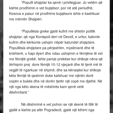
“Populli shqiptar ka qenë i privilegjuar. Jo vetëm që
kishte prodhimin e vet bujqësor, por në atë periudhë,
Kosova e pasur në prodhime bujqësore ishte e bashkuar
me mëmën Shqipëri.
“Popullësia greke gjatë kufirit me shtetin politik
shqiptar, që nga Konispoli deri në Devoll, e uritur, kalonte
kufirin dhe kërkonte ushqim nëpër katundet shqiptare.
Popullësia shqiptare pa përjashtim, myslimanë dhe të
krishterë, u hapi dyert dhe ndau ushqimin e fëmijëve të vet
me fëmijtë grekë. Ishte pamje prekëse kur shikoje nëna që
tërhiqnin prej dore fëmijë 10-12 vjeçarë dhe të tjerë më të
vegjël të ngarkuar në shpinë; dhe sa kënaqësi kur shikoje
këta fëmijë të qeshnin duke kafshuar me njërën dorë
copën e bukës dhe në dorën tjetër një copë me djathë. Në
një nga këto skena të mëshirës kam qenë vetë
dëshmitarë.”
Në dëshminë e vet pohon se një skenë të tillë të
gjallë e kishte pa afër Pogradecit, gjatë një kthimi nga