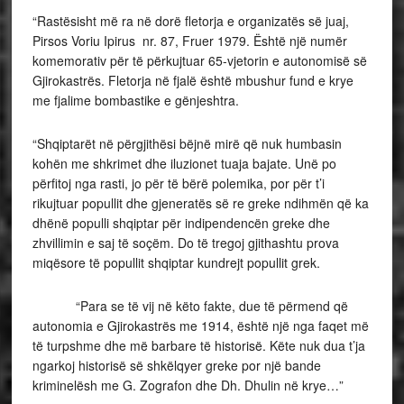
“Rastësisht më ra në dorë fletorja e organizatës së juaj,
Pirsos Voriu Ipirus nr. 87, Fruer 1979. Është një numër
komemorativ për të përkujtuar 65-vjetorin e autonomisë së
Gjirokastrës. Fletorja në fjalë është mbushur fund e krye
me fjalime bombastike e gënjeshtra.
“Shqiptarët në përgjithësi bëjnë mirë që nuk humbasin
kohën me shkrimet dhe iluzionet tuaja bajate. Unë po
përfitoj nga rasti, jo për të bërë polemika, por për t’i
rikujtuar popullit dhe gjeneratës së re greke ndihmën që ka
dhënë populli shqiptar për indipendencën greke dhe
zhvillimin e saj të soçëm. Do të tregoj gjithashtu prova
miqësore të popullit shqiptar kundrejt popullit grek.
“Para se të vij në këto fakte, due të përmend që
autonomia e Gjirokastrës me 1914, është një nga faqet më
të turpshme dhe më barbare të historisë. Këte nuk dua t’ja
ngarkoj historisë së shkëlqyer greke por një bande
kriminelësh me G. Zografon dhe Dh. Dhulin në krye…”