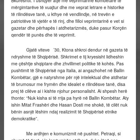
Bkureshtit. I ushqyer atje me veprimtarinë kombëtare të
mërgimtarëve të vuajtur dhe me veprat letrare e historike
të rilindësve tanë, u kthye në vendlindje, në trevën e
patriotëve të vjetër e të rinj, dhe filloi veprimtarinë e vet si
gazetar dhe përhapës i atdhetarizmës, duke pasur Korçën
qendër të punës dhe të veprimit.
Gjatë viteve ’30, Ktona shkroi dendur në gazeta të
ndryshme të Shqipërisë. Shkrimet e tij kryesisht lidheshin
me çështje shqiptare dhe zhvillimet politike të kohës. Pas
pushtimit të Shqipërisë nga Italia, ai angazhohet në Ballin
Kombëtar, gjë e natyrshme për një intelektual dhe atdhetar
të brumosur me frymën dhe idealet e rilindësve tanë, disa
prej të cilëve ai i kishte njohur personalisht. Ai shpesh herë
thonte: “Nuk kisha si të rrija pa hyrë në Ballin Kombëtar. Aty
ishin Mitat Frashëri dhe Hasan Dosti me shokë, të cilët nuk
bënin asnjë lëshim ndaj realizimit të Shqipërisë etnike
demokratike”.
Me ardhjen e komunizmit në pushtet. Petraqi, si