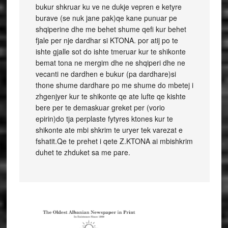
bukur shkruar ku ve ne dukje vepren e ketyre
burave (se nuk jane pak)qe kane punuar pe
shqiperine dhe me behet shume qefi kur behet
fjale per nje dardhar si KTONA. por atij po te
ishte gjalle sot do ishte tmeruar kur te shikonte
bemat tona ne mergim dhe ne shqiperi dhe ne
vecanti ne dardhen e bukur (pa dardhare)si
thone shume dardhare po me shume do mbetej i
zhgenjyer kur te shikonte qe ate lufte qe kishte
bere per te demaskuar greket per (vorio
epirin)do tja perplaste fytyres ktones kur te
shikonte ate mbi shkrim te uryer tek varezat e
fshatit.Qe te prehet i qete Z.KTONA ai mbishkrim
duhet te zhduket sa me pare.