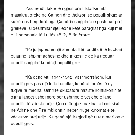
Pasi rendit fakte të ngjeshura historike mbi
masakrat greke në Çamëri dhe thekson se populli shqiptar
kurrë nuk heq dorë nga Çamëria shqiptare e pushtuar prej
grekëve, si dëshmitar sjell edhe këtë paragraf nga kujtimet
e tij personale të Luftës së Dytë Botërore:
“Po ju jap edhe një shembull të fundit që të kuptoni
bujarinë, shpirtmadhësinë dhe miqësinë që ka treguar
populli shqiptar kundrejt popullit grek.
“Ka qenë viti 1941-1942, vit i tmerrshëm, kur
populli grek pas një lufte heroike, iu përul forcës të dy
fuqive të mëdha. Ushtritë okupatore naziste konfiskonin të
gjitha landët ushqimore për ushtrinë e vet dhe e lanë
popullin të vdeste urije. Çdo mëngjez makinat e bashkisë
në Athinë dhe Pire mblidhnin nëpër rrugë kufomat e të
vdekurve prej urije. Ka qenë një tragjedi që nuk e meritonte
populli grek.