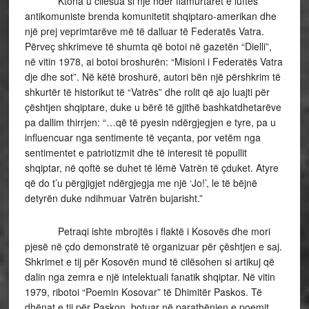
Ktona u cilësua si një ndër flamurtarët e luftës
antikomuniste brenda komunitetit shqiptaro-amerikan dhe
një prej veprimtarëve më të dalluar të Federatës Vatra.
Përveç shkrimeve të shumta që botoi në gazetën “Dielli”,
në vitin 1978, ai botoi broshurën: “Misioni i Federatës Vatra
dje dhe sot”. Në këtë broshurë, autori bën një përshkrim të
shkurtër të historikut të “Vatrës” dhe rolit që ajo luajti për
çështjen shqiptare, duke u bërë të gjithë bashkatdhetarëve
pa dallim thirrjen: “…që të pyesin ndërgjegjen e tyre, pa u
influencuar nga sentimente të veçanta, por vetëm nga
sentimentet e patriotizmit dhe të interesit të popullit
shqiptar, në qoftë se duhet të lëmë Vatrën të çduket. Atyre
që do t’u përgjigjet ndërgjegja me një ‘Jo!’, le të bëjnë
detyrën duke ndihmuar Vatrën bujarisht.”
Petraqi ishte mbrojtës i flaktë i Kosovës dhe mori
pjesë në çdo demonstratë të organizuar për çështjen e saj.
Shkrimet e tij për Kosovën mund të cilësohen si artikuj që
dalin nga zemra e një intelektuali fanatik shqiptar. Në vitin
1979, ribotoi “Poemin Kosovar” të Dhimitër Paskos. Të
dhënat e tij për Paskon, botuar në parathënien e poemit,