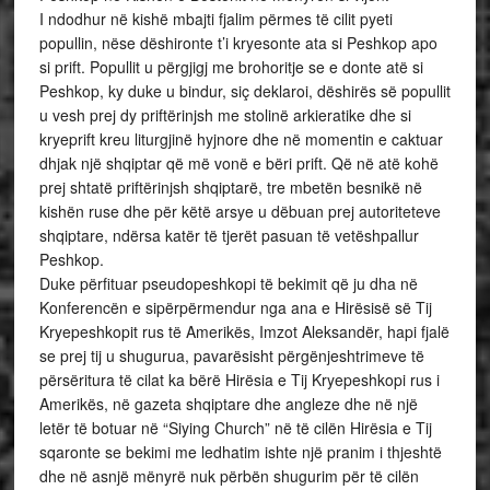
I ndodhur në kishë mbajti fjalim përmes të cilit pyeti
popullin, nëse dëshironte t’i kryesonte ata si Peshkop apo
si prift. Popullit u përgjigj me brohoritje se e donte atë si
Peshkop, ky duke u bindur, siç deklaroi, dëshirës së popullit
u vesh prej dy priftërinjsh me stolinë arkieratike dhe si
kryeprift kreu liturgjinë hyjnore dhe në momentin e caktuar
dhjak një shqiptar që më vonë e bëri prift. Që në atë kohë
prej shtatë priftërinjsh shqiptarë, tre mbetën besnikë në
kishën ruse dhe për këtë arsye u dëbuan prej autoriteteve
shqiptare, ndërsa katër të tjerët pasuan të vetëshpallur
Peshkop.
Duke përfituar pseudopeshkopi të bekimit që ju dha në
Konferencën e sipërpërmendur nga ana e Hirësisë së Tij
Kryepeshkopit rus të Amerikës, Imzot Aleksandër, hapi fjalë
se prej tij u shugurua, pavarësisht përgënjeshtrimeve të
përsëritura të cilat ka bërë Hirësia e Tij Kryepeshkopi rus i
Amerikës, në gazeta shqiptare dhe angleze dhe në një
letër të botuar në “Siying Church” në të cilën Hirësia e Tij
sqaronte se bekimi me ledhatim ishte një pranim i thjeshtë
dhe në asnjë mënyrë nuk përbën shugurim për të cilën