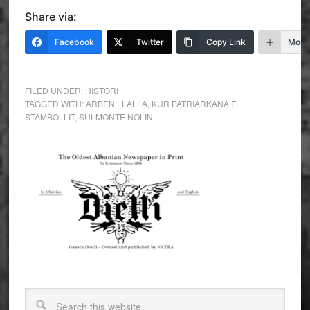
Share via:
Facebook
Twitter
Copy Link
More
FILED UNDER:
HISTORI
TAGGED WITH:
ARBEN LLALLA
,
KUR PATRIARKANA E
STAMBOLLIT
,
SULMONTE NOLIN