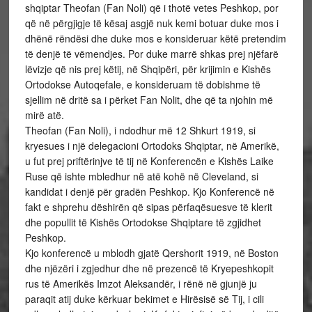
shqiptar Theofan (Fan Noli) që i thotë vetes Peshkop, por
që në përgjigje të kësaj asgjë nuk kemi botuar duke mos i
dhënë rëndësi dhe duke mos e konsideruar këtë pretendim
të denjë të vëmendjes. Por duke marrë shkas prej njëfarë
lëvizje që nis prej këtij, në Shqipëri, për krijimin e Kishës
Ortodokse Autoqefale, e konsideruam të dobishme të
sjellim në dritë sa i përket Fan Nolit, dhe që ta njohin më
mirë atë.
Theofan (Fan Noli), i ndodhur më 12 Shkurt 1919, si
kryesues i një delegacioni Ortodoks Shqiptar, në Amerikë,
u fut prej priftërinjve të tij në Konferencën e Kishës Laike
Ruse që ishte mbledhur në atë kohë në Cleveland, si
kandidat i denjë për gradën Peshkop. Kjo Konferencë në
fakt e shprehu dëshirën që sipas përfaqësuesve të klerit
dhe popullit të Kishës Ortodokse Shqiptare të zgjidhet
Peshkop.
Kjo konferencë u mblodh gjatë Qershorit 1919, në Boston
dhe njëzëri i zgjedhur dhe në prezencë të Kryepeshkopit
rus të Amerikës Imzot Aleksandër, i rënë në gjunjë ju
paraqit atij duke kërkuar bekimet e Hirësisë së Tij, i cili