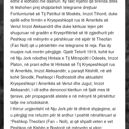
edhe e ledhatoi me dashuri. Ky fakt mjaftoi që brenda ditës
të lëshohen prej shqiptarësh telegrame drejtuar
Fortlumturisë së Tij Patrikut të Moskës, Imzot Tihonit, duke
sjellë edhe firmën e Kryepeshkopit rus të Amerikës së
Veriut Imzot Aleksandrit dhe duke kërkuar lejen për
shuguruar në gradën e Kryepriftërisë së të zgjedhurit për
Peshkop në mënyrën e përshkruar më sipër të Theofan
(Fan Noli) që u përsëritën me telegrame të reja. Pas dy
muajve nuk morën përgjigje. Gjatë Tetorit 1919, kohë kur
në Nju Jork ndodhej Hirësia e Tij Mitropoliti i Odesës, Imzot
Platon, në prani edhe të Hirësisë së Tij Kryepeshkopit rus
të Amerikës, Imzot Aleksandër, u paraqit Këshilli, në atë
kohë Sinodik, Peshkopi i Rodhostolit dhe aktualisht
Kryepeshkopi i Amerikës së Veriut dhe Jugut, Imzot
Aleksandri, i cili edhe denoncoi klerikun në fjalë mes të
tjerave, për propagandë ateiste e në mënyrë të përsëritur
tallje me ortodoksinë.
I thirrur urgjentisht në Nju Jork për të dhënë shpjegime, ai
u përgjigj me refuzim për të ardhur i poshtë nënshkruari si
“Peshkop Theofani (Fan – Noli), ai që shpalli veten e vet
Peshkop në Kishën e Bostonit në mënyrën si vijon: