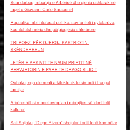
Scanderbeg, mburoja e Arbërisë dhe gjeniu ushtarak në
faqet e Giovanni Carlo Saraceni-t
Republika mbi interesat politike: sovraniteti i qytetarëve,
kushtetutshmëria dhe përgjegjësia shtetërore
TRI POEZI PËR GJERGJ KASTRIOTIN-
SKËNDERBEUN
LETËR E ARKIVIT TE NAUM PRIFTIT NË
PERVJETORIN E PARE TE DRAGO SILIQIT
Oxhaku, nga elementi arkitektonik te simboli i trungut
familjar
Arbëreshët si model evropian i mbrojtjes së identitetit
kulturor
Sali Shijaku, “Diego Rivera” shqiptar i artit tonë kombëtar