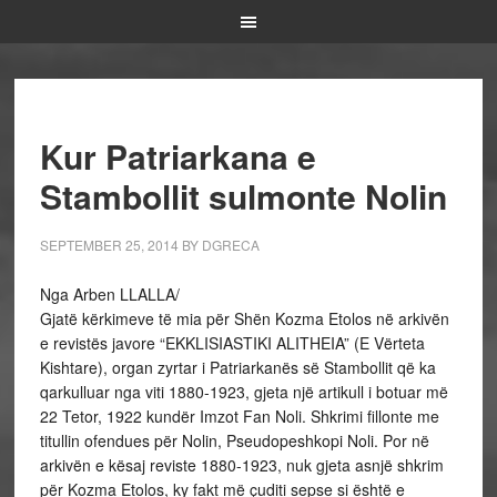
Kur Patriarkana e
Stambollit sulmonte Nolin
SEPTEMBER 25, 2014
BY
DGRECA
Nga Arben LLALLA/
Gjatë kërkimeve të mia për Shën Kozma Etolos në arkivën
e revistës javore “EKKLISIASTIKI ALITHEIA” (E Vërteta
Kishtare), organ zyrtar i Patriarkanës së Stambollit që ka
qarkulluar nga viti 1880-1923, gjeta një artikull i botuar më
22 Tetor, 1922 kundër Imzot Fan Noli. Shkrimi fillonte me
titullin ofendues për Nolin, Pseudopeshkopi Noli. Por në
arkivën e kësaj reviste 1880-1923, nuk gjeta asnjë shkrim
për Kozma Etolos, ky fakt më çuditi sepse si është e