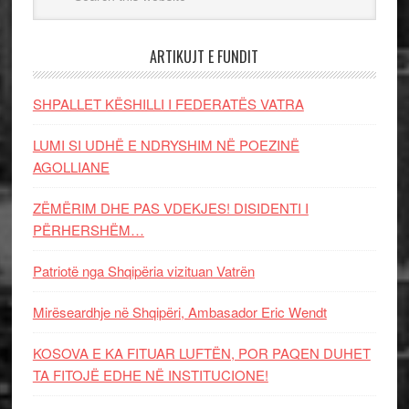
ARTIKUJT E FUNDIT
SHPALLET KËSHILLI I FEDERATËS VATRA
LUMI SI UDHË E NDRYSHIM NË POEZINË
AGOLLIANE
ZËMËRIM DHE PAS VDEKJES! DISIDENTI I
PËRHERSHËM…
Patriotë nga Shqipëria vizituan Vatrën
Mirëseardhje në Shqipëri, Ambasador Eric Wendt
KOSOVA E KA FITUAR LUFTËN, POR PAQEN DUHET
TA FITOJË EDHE NË INSTITUCIONE!