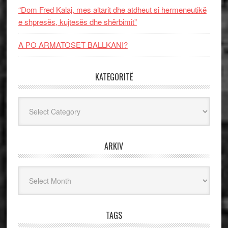
“Dom Fred Kalaj, mes altarit dhe atdheut si hermeneutikë
e shpresës, kujtesës dhe shërbimit”
A PO ARMATOSET BALLKANI?
KATEGORITË
Kategoritë
ARKIV
Arkiv
TAGS