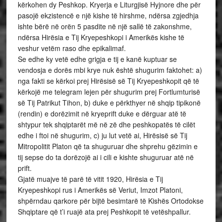
kërkohen dy Peshkop. Kryerja e Liturgjisë Hyjnore dhe për
pasojë ekzistencë e një kishe të hirshme, ndërsa zgjedhja
ishte bërë në orën 5 pasdite në një sallë të zakonshme,
ndërsa Hirësia e Tij Kryepeshkopi i Amerikës kishe të
veshur vetëm raso dhe epikalimaf.
Se edhe ky vetë edhe grigja e tij e kanë kuptuar se
vendosja e dorës mbi krye nuk është shugurim faktohet: a)
nga fakti se kërkoi prej Hirësisë së Tij Kryepeshkopit që të
kërkojë me telegram lejen për shugurim prej Fortlumturisë
së Tij Patrikut Tihon, b) duke e përkthyer në shqip tipikonë
(rendin) e dorëzimit në kryeprift duke e dërguar atë të
shtypur tek shqiptarët më në zë dhe peshkopatës të cilët
edhe i ftoi në shugurim, c) ju lut vetë ai, Hirësisë së Tij
Mitropolitit Platon që ta shuguruar dhe shprehu gëzimin e
tij sepse do ta dorëzojë ai i cili e kishte shuguruar atë në
prift.
Gjatë muajve të parë të vitit 1920, Hirësia e Tij
Kryepeshkopi rus i Amerikës së Veriut, Imzot Platoni,
shpërndau qarkore për bijtë besimtarë të Kishës Ortodokse
Shqiptare që t’i ruajë ata prej Peshkopit të vetëshpallur.