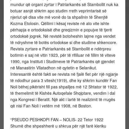
mundur që organi zyrtar i Patriarkanës së Stambollit nuk ka
botuar asnjë shkrim apo studim rreth veprimtarisë së
njeriut që disa vite më vonë do ta shpallnin të Shenjtë
Kozma Etolosin. Qëllimi i kësaj reviste në ato vite ishte
përhapja e ortodoksisë dhe greqizmin e popujve të tjerë
ortodoksë jogrek. Në revistë botoheshin lajme nga vendet
të ndryshme të botës ortodokse si dhe studime shkencore.
Revista zyrtare e Patriarkanës së Stambollit e ndërpreu
botimin e saj në vitin 1923, për të rifilluar në fillim të viteve
1990, nga Instituti i Studimeve të Patriarkanës që gjendet
në Manastirin Vllatadhon në qytetin e Selanikut.
Interesantë është fakti se revista në fjalë flet për një ngjarje
të ndodhur para 3 vitesh(1919), dhe ky shkrim kundër Fan
Noli bëhej pikërisht fill pas shpalljes më 12 Shtator të 1922,
të themelimit të Kishës Autoqefale Shqiptare, vendim i dal
nga Kongresi i Beratit. Një akt i lartë të realizimit të rrugës
që nisi Fan Noli i vetëm më 1908, në Boston.
“PSEUDO PESHKOPI FAN – NOLIS- 22 Tetor 1922
Shumë dhe shpeshherë u shkrua për një farë kleriku