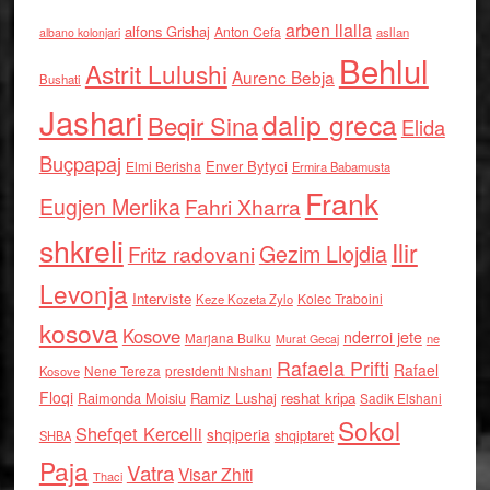
arben llalla
alfons Grishaj
Anton Cefa
asllan
albano kolonjari
Behlul
Astrit Lulushi
Aurenc Bebja
Bushati
Jashari
dalip greca
Beqir Sina
Elida
Buçpapaj
Enver Bytyci
Elmi Berisha
Ermira Babamusta
Frank
Eugjen Merlika
Fahri Xharra
shkreli
Ilir
Gezim Llojdia
Fritz radovani
Levonja
Interviste
Kolec Traboini
Keze Kozeta Zylo
kosova
Kosove
nderroi jete
Marjana Bulku
ne
Murat Gecaj
Rafaela Prifti
Rafael
Nene Tereza
Kosove
presidenti Nishani
Floqi
Raimonda Moisiu
Ramiz Lushaj
reshat kripa
Sadik Elshani
Sokol
Shefqet Kercelli
shqiperia
shqiptaret
SHBA
Paja
Vatra
Visar Zhiti
Thaci