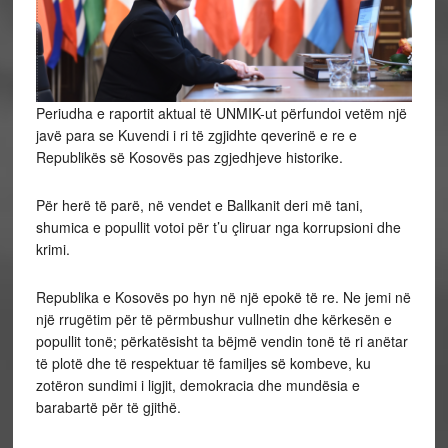
Periudha e raportit aktual të UNMIK-ut përfundoi vetëm një
javë para se Kuvendi i ri të zgjidhte qeverinë e re e
Republikës së Kosovës pas zgjedhjeve historike.
Për herë të parë, në vendet e Ballkanit deri më tani,
shumica e popullit votoi për t’u çliruar nga korrupsioni dhe
krimi.
Republika e Kosovës po hyn në një epokë të re. Ne jemi në
një rrugëtim për të përmbushur vullnetin dhe kërkesën e
popullit tonë; përkatësisht ta bëjmë vendin tonë të ri anëtar
të plotë dhe të respektuar të familjes së kombeve, ku
zotëron sundimi i ligjit, demokracia dhe mundësia e
barabartë për të gjithë.