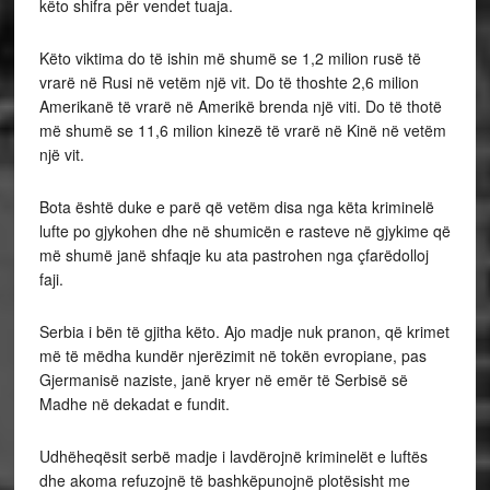
këto shifra për vendet tuaja.
Këto viktima do të ishin më shumë se 1,2 milion rusë të
vrarë në Rusi në vetëm një vit. Do të thoshte 2,6 milion
Amerikanë të vrarë në Amerikë brenda një viti. Do të thotë
më shumë se 11,6 milion kinezë të vrarë në Kinë në vetëm
një vit.
Bota është duke e parë që vetëm disa nga këta kriminelë
lufte po gjykohen dhe në shumicën e rasteve në gjykime që
më shumë janë shfaqje ku ata pastrohen nga çfarëdolloj
faji.
Serbia i bën të gjitha këto. Ajo madje nuk pranon, që krimet
më të mëdha kundër njerëzimit në tokën evropiane, pas
Gjermanisë naziste, janë kryer në emër të Serbisë së
Madhe në dekadat e fundit.
Udhëheqësit serbë madje i lavdërojnë kriminelët e luftës
dhe akoma refuzojnë të bashkëpunojnë plotësisht me