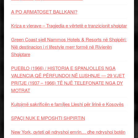
A PO ARMATOSET BALLKANI?
Kriza e vlerave – Tragjedia e vërtetë e tranzicionit shqiptar
Green Coast sjell Nammos Hotels & Resorts në Shqipëri:
Një destinacion i ri lifestyle merr formë në Rivierën
Shqiptare
PUEBLO (1966) / HISTORIA E SPANJOLLES NGA
VALENCIA QË PËRFUNDOI NË LUSHNJE — 29 VJET
PRITJE (1937 – 1966) TË NJË TELEFONATE NGA DY
MOTRAT
Kujtojmë sakrificën e familjes Lleshi për lirinë e Kosovës
SPAÇI NUK E MPOSHTI SHPIRTIN
New York, qyteti që ndryshoi emrin… dhe ndryshoi botën