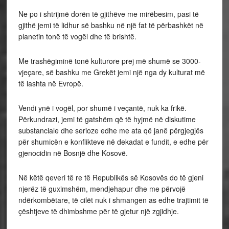
Ne po i shtrijmë dorën të gjithëve me mirëbesim, pasi të
gjithë jemi të lidhur së bashku në një fat të përbashkët në
planetin tonë të vogël dhe të brishtë.
Me trashëgiminë tonë kulturore prej më shumë se 3000-
vjeçare, së bashku me Grekët jemi një nga dy kulturat më
të lashta në Evropë.
Vendi ynë i vogël, por shumë i veçantë, nuk ka frikë.
Përkundrazi, jemi të gatshëm që të hyjmë në diskutime
substanciale dhe serioze edhe me ata që janë përgjegjës
për shumicën e konflikteve në dekadat e fundit, e edhe për
gjenocidin në Bosnjë dhe Kosovë.
Në këtë qeveri të re të Republikës së Kosovës do të gjeni
njerëz të guximshëm, mendjehapur dhe me përvojë
ndërkombëtare, të cilët nuk i shmangen as edhe trajtimit të
çështjeve të dhimbshme për të gjetur një zgjidhje.