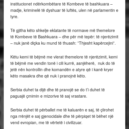
institucionet ndërkombëtare të Kombeve të bashkuara –
madje, kriminelë të dyshuar të luftës, ulen në parlamentin e
tyre.
Të gjitha këto shkelje eklatante të normave më themelore
të Kombeve të Bashkuara – dhe për më tepër: të njerëzimit
– nuk janë diçka ku mund të thuash: ”Thjesht kapërcejini”.
Këtu kemi të bëjmë me vlerat themelore të njerëzimit, kemi
të bëjmë me vendin tonë i cili kurrë, asnjëherë, nuk do të
jetë nën kontrollin dhe komandën e atyre që i kanë kryer
këto masakra dhe që nuk i pranojnë këto.
Serbia duhet ta dijë dhe të pranojë se do t’i duhet të
paguajë çmimin e mizorive të saj vrastare.
Serbia duhet të përballet me të kaluarën e saj, të çlirohet
nga rrënjët e saj gjenocidale dhe të përpiqet të bëhet një
vend evropian, me të vërtetë i civilizuar.