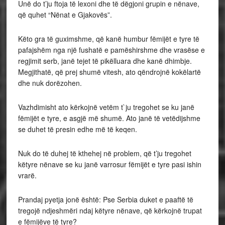
Unë do t’ju ftoja të lexoni dhe të dëgjoni grupin e nënave,
që quhet “Nënat e Gjakovës”.
Këto gra të guximshme, që kanë humbur fëmijët e tyre të
pafajshëm nga një fushatë e pamëshirshme dhe vrasëse e
regjimit serb, janë tejet të pikëlluara dhe kanë dhimbje.
Megjithatë, që prej shumë vitesh, ato qëndrojnë kokëlartë
dhe nuk dorëzohen.
Vazhdimisht ato kërkojnë vetëm t`ju tregohet se ku janë
fëmijët e tyre, e asgjë më shumë. Ato janë të vetëdijshme
se duhet të presin edhe më të keqen.
Nuk do të duhej të kthehej në problem, që t’ju tregohet
këtyre nënave se ku janë varrosur fëmijët e tyre pasi ishin
vrarë.
Prandaj pyetja jonë është: Pse Serbia duket e paaftë të
tregojë ndjeshmëri ndaj këtyre nënave, që kërkojnë trupat
e fëmijëve të tyre?