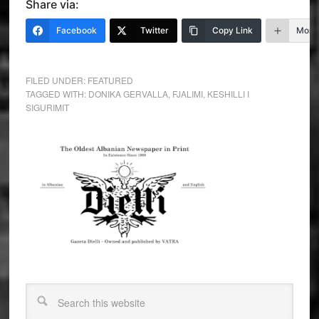
Share via:
Facebook
Twitter
Copy Link
More
FILED UNDER:
FEATURED
TAGGED WITH:
DONIKA GERVALLA
,
FJALIMI
,
KESHILLI I
SIGURIMIT