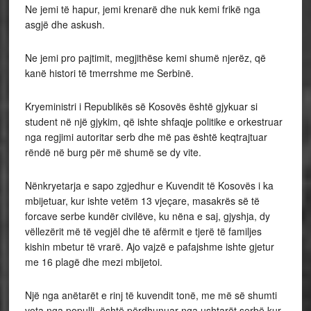
Ne jemi të hapur, jemi krenarë dhe nuk kemi frikë nga
asgjë dhe askush.
Ne jemi pro pajtimit, megjithëse kemi shumë njerëz, që
kanë histori të tmerrshme me Serbinë.
Kryeministri i Republikës së Kosovës është gjykuar si
student në një gjykim, që ishte shfaqje politike e orkestruar
nga regjimi autoritar serb dhe më pas është keqtrajtuar
rëndë në burg për më shumë se dy vite.
Nënkryetarja e sapo zgjedhur e Kuvendit të Kosovës i ka
mbijetuar, kur ishte vetëm 13 vjeçare, masakrës së të
forcave serbe kundër civilëve, ku nëna e saj, gjyshja, dy
vëllezërit më të vegjël dhe të afërmit e tjerë të familjes
kishin mbetur të vrarë. Ajo vajzë e pafajshme ishte gjetur
me 16 plagë dhe mezi mbijetoi.
Një nga anëtarët e rinj të kuvendit tonë, me më së shumti
vota nga populli, është përdhunuar nga ushtarët serbë kur