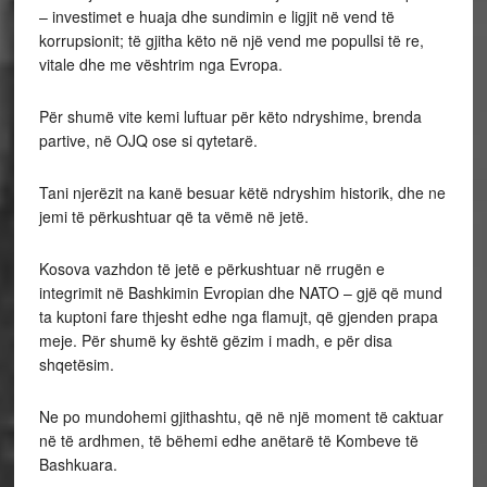
– investimet e huaja dhe sundimin e ligjit në vend të
korrupsionit; të gjitha këto në një vend me popullsi të re,
vitale dhe me vështrim nga Evropa.
Për shumë vite kemi luftuar për këto ndryshime, brenda
partive, në OJQ ose si qytetarë.
Tani njerëzit na kanë besuar këtë ndryshim historik, dhe ne
jemi të përkushtuar që ta vëmë në jetë.
Kosova vazhdon të jetë e përkushtuar në rrugën e
integrimit në Bashkimin Evropian dhe NATO – gjë që mund
ta kuptoni fare thjesht edhe nga flamujt, që gjenden prapa
meje. Për shumë ky është gëzim i madh, e për disa
shqetësim.
Ne po mundohemi gjithashtu, që në një moment të caktuar
në të ardhmen, të bëhemi edhe anëtarë të Kombeve të
Bashkuara.