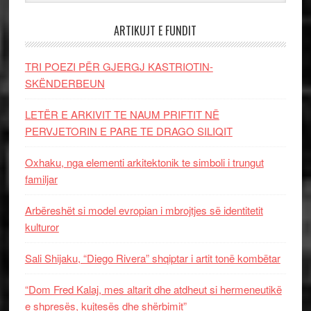
ARTIKUJT E FUNDIT
TRI POEZI PËR GJERGJ KASTRIOTIN-
SKËNDERBEUN
LETËR E ARKIVIT TE NAUM PRIFTIT NË
PERVJETORIN E PARE TE DRAGO SILIQIT
Oxhaku, nga elementi arkitektonik te simboli i trungut
familjar
Arbëreshët si model evropian i mbrojtjes së identitetit
kulturor
Sali Shijaku, “Diego Rivera” shqiptar i artit tonë kombëtar
“Dom Fred Kalaj, mes altarit dhe atdheut si hermeneutikë
e shpresës, kujtesës dhe shërbimit”