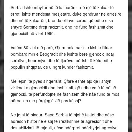
Serbia ishte mbyllur në të kaluarën – në një të kaluar të
errët. Ishte mendësia mesjetare, duke qëndruar në errësirë
​​dhe në të kaluarën, brenda elitave serbe, që edhe e ka
shtyrë Serbinë drejt racizmit, dhe në fund fashizmit dhe
gjenocidit në vitet 1990.
Vetëm 80 vjet më parë, Gjermania naziste kishte filluar
bombardimin e Beogradit dhe kishte bërë gjenocid ndaj
serbëve, hebrenjve dhe të tjerëve, përfshirë këtu edhe
popullin shqiptar, që u ngrit kundër fashizmit.
Më lejoni të pyes sinqerisht: Çfarë është ajo që i shtyn
viktimat e gjenocidit dhe fashizmit, që edhe vetë të bëjnë
gjenocid, të përfundojnë në fashizëm dhe nåe fund të mos
përballen me përgjegjësitë pas kësaj?
Ne jemi të bindur: Sapo Serbia të njohë faktet dhe nëse
adreson historinë e saj të rrezikshme të agresionit dhe
destabilizimit të rajonit, nëse ndërpret ndërhyrjet agresive