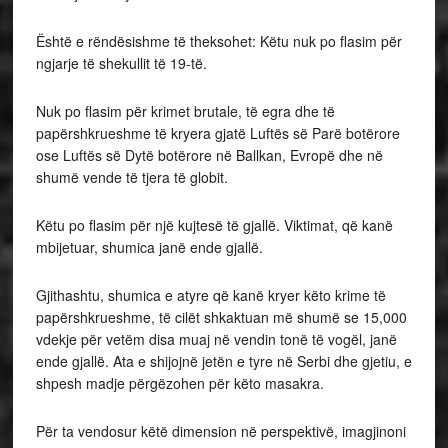
Është e rëndësishme të theksohet: Këtu nuk po flasim për
ngjarje të shekullit të 19-të.
Nuk po flasim për krimet brutale, të egra dhe të
papërshkrueshme të kryera gjatë Luftës së Parë botërore
ose Luftës së Dytë botërore në Ballkan, Evropë dhe në
shumë vende të tjera të globit.
Këtu po flasim për një kujtesë të gjallë. Viktimat, që kanë
mbijetuar, shumica janë ende gjallë.
Gjithashtu, shumica e atyre që kanë kryer këto krime të
papërshkrueshme, të cilët shkaktuan më shumë se 15,000
vdekje për vetëm disa muaj në vendin tonë të vogël, janë
ende gjallë. Ata e shijojnë jetën e tyre në Serbi dhe gjetiu, e
shpesh madje përgëzohen për këto masakra.
Për ta vendosur këtë dimension në perspektivë, imagjinoni