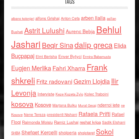
TAGS
arben llalla
alfons Grishaj
Anton Cefa
asllan
albano kolonjari
Behlul
Astrit Lulushi
Aurenc Bebja
Bushati
Jashari
dalip greca
Beqir Sina
Elida
Buçpapaj
Enver Bytyci
Elmi Berisha
Ermira Babamusta
Frank
Eugjen Merlika
Fahri Xharra
shkreli
Ilir
Gezim Llojdia
Fritz radovani
Levonja
Interviste
Kolec Traboini
Keze Kozeta Zylo
kosova
Kosove
nderroi jete
Marjana Bulku
ne
Murat Gecaj
Rafaela Prifti
Rafael
Nene Tereza
Kosove
presidenti Nishani
Floqi
Raimonda Moisiu
Ramiz Lushaj
reshat kripa
Sadik Elshani
Sokol
Shefqet Kercelli
shqiperia
shqiptaret
SHBA