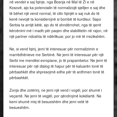
në vendet e saj fqinje, nga Bosnja në Mal të Zi e në
Kosovë, ajo ka potencialin të normalizojë sjelljen e saj dhe
të bëhet një vend normal, të cilin fqinjët e saj nuk do të
kenë nevojë ta konsiderojnë si bombë të kurdisur. Sapo
Serbia ta arrijë këtë, ajo do të shndërrohet, nga të qenit
kërcënimi më i madh për paqen dhe stabilitetin në rajon, në
një partner ndoshta të ndërlikuar, por jo më të rrezikshëm.
Ne, si vend fqinj, jemi të interesuar për normalizimin e
marrëdhënieve me Serbinë. Ne jemi të interesuar për një
Serbi me mendësi evropiane, jo të prapambetur. Ne jemi të
interesuar për një dialog të hapur për të kaluarën tonë të
përbashkët dhe shpresojmë edhe për të ardhmen tonë të
përbashkët.
Zonja dhe zotërinj, ne jemi një vend i vogël, por shumë i
veçantë. Ne jemi të vegjël, por qëndrojmë kokëlartë. Ne
kemi shumë miq të besueshëm dhe jemi vetë të
besueshëm.