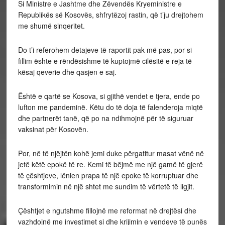
Si Ministre e Jashtme dhe Zëvendës Kryeministre e
Republikës së Kosovës, shfrytëzoj rastin, që t’ju drejtohem
me shumë sinqeritet.
Do t’i referohem detajeve të raportit pak më pas, por si
fillim ështe e rëndësishme të kuptojmë cilësitë e reja të
kësaj qeverie dhe qasjen e saj.
Është e qartë se Kosova, si gjithë vendet e tjera, ende po
lufton me pandeminë. Këtu do të doja të falenderoja miqtë
dhe partnerët tanë, që po na ndihmojnë për të siguruar
vaksinat për Kosovën.
Por, në të njëjtën kohë jemi duke përgatitur masat vënë në
jetë këtë epokë të re. Kemi të bëjmë me një gamë të gjerë
të çështjeve, lënien prapa të një epoke të korruptuar dhe
transformimin në një shtet me sundim të vërtetë të ligjit.
Çështjet e ngutshme fillojnë me reformat në drejtësi dhe
vazhdojnë me investimet si dhe krijimin e vendeve të punës