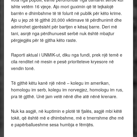
ishte vetëm 16 vjeçe. Ajo mori guximin që të tejkalojë
barrën e dhimbshme të të folurit në publik për këto krime.
Ajo u jep zë të gjithë 20,000 viktimave të përdhunimit dhe
admirohet gjerësisht për bartjen e kësaj barre. Deri më
tani, asnjë nga përdhunuesit serbë nuk është mbajtur
përgjegjës për të gjitha këto raste.
Raporti aktual i UNMIK-ut, diku nga fundi, prek një temë e
cila renditet në mesin e pesë prioriteteve kryesore në
vendin tonë.
Të gjithë këtu kanë një nënë – kolegu im amerikan,
homologu im serb, kolegu im norvegjez, homologu im rus,
pra të gjithë. Unë jam vetë nënë dhe atë nënë krenare.
Nuk ka asgjë, në kuptimin e plotë të fjalës, asgjë mbi këtë
tokë, që është më e dhimbshme, më e tmerrshme dhe më
e papërballueshme sesa humbja e fëmijës.