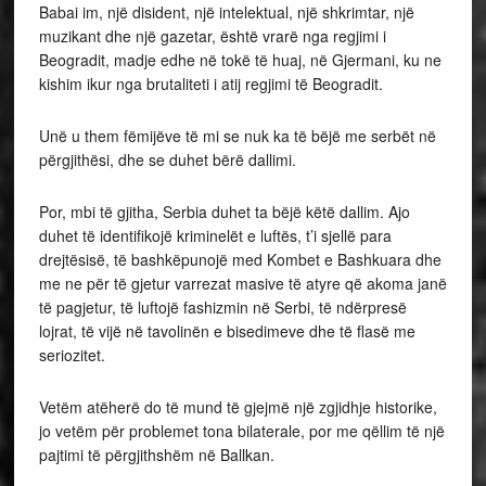
Babai im, një disident, një intelektual, një shkrimtar, një
muzikant dhe një gazetar, është vrarë nga regjimi i
Beogradit, madje edhe në tokë të huaj, në Gjermani, ku ne
kishim ikur nga brutaliteti i atij regjimi të Beogradit.
Unë u them fëmijëve të mi se nuk ka të bëjë me serbët në
përgjithësi, dhe se duhet bërë dallimi.
Por, mbi të gjitha, Serbia duhet ta bëjë këtë dallim. Ajo
duhet të identifikojë kriminelët e luftës, t’i sjellë para
drejtësisë, të bashkëpunojë med Kombet e Bashkuara dhe
me ne për të gjetur varrezat masive të atyre që akoma janë
të pagjetur, të luftojë fashizmin në Serbi, të ndërpresë
lojrat, të vijë në tavolinën e bisedimeve dhe të flasë me
seriozitet.
Vetëm atëherë do të mund të gjejmë një zgjidhje historike,
jo vetëm për problemet tona bilaterale, por me qëllim të një
pajtimi të përgjithshëm në Ballkan.