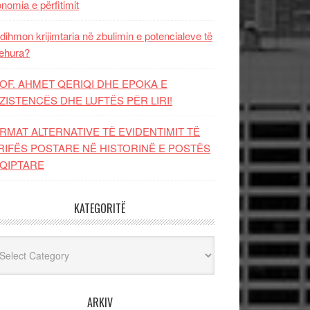
nomia e përfitimit
dihmon krijimtaria në zbulimin e potencialeve të
ehura?
OF. AHMET QERIQI DHE EPOKA E
ZISTENCЁS DHE LUFTЁS PЁR LIRI!
RMAT ALTERNATIVE TË EVIDENTIMIT TË
RIFËS POSTARE NË HISTORINË E POSTËS
QIPTARE
KATEGORITË
egoritë
ARKIV