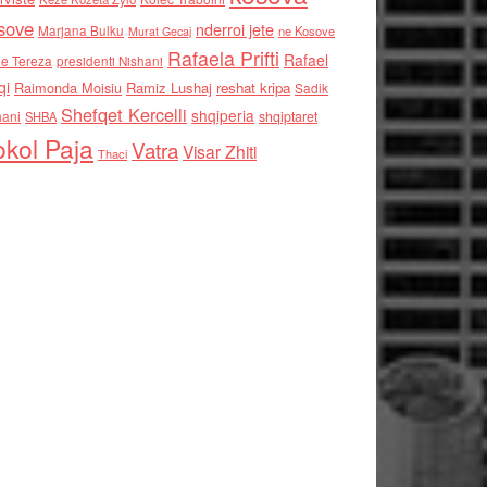
sove
nderroi jete
Marjana Bulku
ne Kosove
Murat Gecaj
Rafaela Prifti
Rafael
e Tereza
presidenti Nishani
qi
Raimonda Moisiu
Ramiz Lushaj
reshat kripa
Sadik
Shefqet Kercelli
shqiperia
hani
shqiptaret
SHBA
kol Paja
Vatra
Visar Zhiti
Thaci