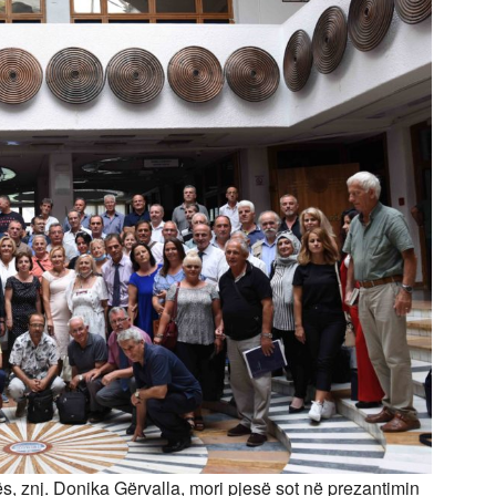
, znj. Donika Gërvalla, mori pjesë sot në prezantimin