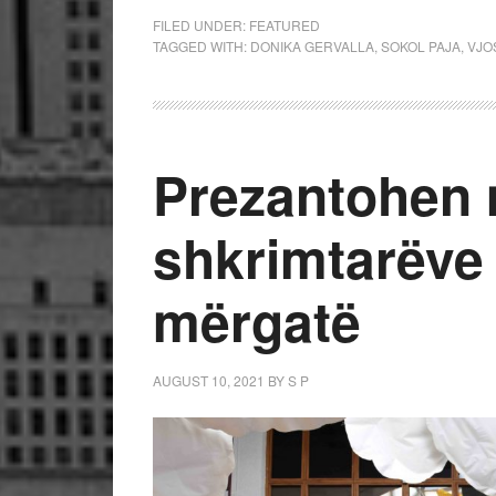
FILED UNDER:
FEATURED
TAGGED WITH:
DONIKA GERVALLA
,
SOKOL PAJA
,
VJO
Prezantohen m
shkrimtarëve
mërgatë
AUGUST 10, 2021
BY
S P