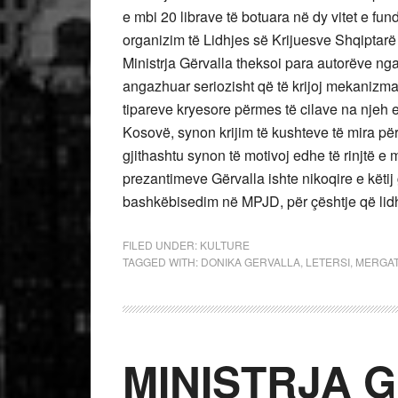
e mbi 20 librave të botuara në dy vitet e fun
organizim të Lidhjes së Krijuesve Shqiptar
Ministrja Gërvalla theksoi para autorëve n
angazhuar seriozisht që të krijoj mekanizma 
tipareve kryesore përmes të cilave na njeh e g
Kosovë, synon krijim të kushteve të mira për 
gjithashtu synon të motivoj edhe të rinjtë e
prezantimeve Gërvalla ishte nikoqire e këtij 
bashkëbisedim në MPJD, për çështje që lid
FILED UNDER:
KULTURE
TAGGED WITH:
DONIKA GERVALLA
,
LETERSI
,
MERGA
MINISTRJA 