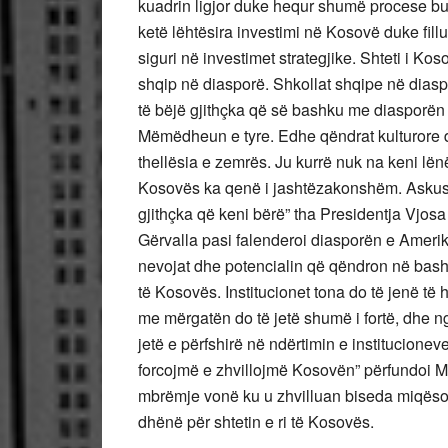
kuadrin ligjor duke hequr shumë procese bur
ketë lëhtësira investimi në Kosovë duke fill
siguri në investimet strategjike. Shteti i K
shqip në diasporë. Shkollat shqipe në dias
të bëjë gjithçka që së bashku me diasporën g
Mëmëdheun e tyre. Edhe qëndrat kulturore do
thellësia e zemrës. Ju kurrë nuk na keni lënë
Kosovës ka qenë i jashtëzakonshëm. Askush
gjithçka që keni bërë” tha Presidentja Vjo
Gërvalla pasi falenderoi diasporën e Amerik
nevojat dhe potencialin që qëndron në bas
të Kosovës. Institucionet tona do të jenë t
me mërgatën do të jetë shumë i fortë, dhe n
jetë e përfshirë në ndërtimin e institucione
forcojmë e zhvillojmë Kosovën” përfundoi Min
mbrëmje vonë ku u zhvilluan biseda miqëso
dhënë për shtetin e ri të Kosovës.