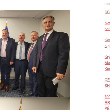
SP
New
bot
Kod
e g
Kry
Aka
Ko
ÇË
SH
30
RR
PË