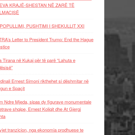
EVA KRAJË-SHESTAN NË ZARË TË
LMACISË
POPULLIMI, PUSHTIMI I SHEKULLIT XXI
RA’s Letter to President Trump: End the Hague
ustice
 Tirana në Kukaj për të parë “Lahuta e
ësisë”
dinali Ernest Simoni rikthehet si dëshmitar në
gun e Spaçit
 Ndre Mjeda, sipas dy figurave monumentale
letrave shqipe, Ernest Koliqit dhe At Gjergj
hta
vjet tranzicion, nga ekonomia prodhuese te