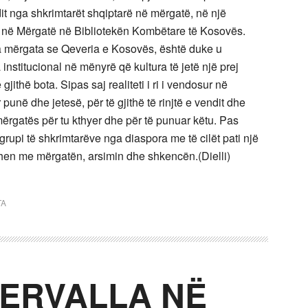
dit nga shkrimtarët shqiptarë në mërgatë, në një
ë në Mërgatë në Bibliotekën Kombëtare të Kosovës.
ga mërgata se Qeveria e Kosovës, është duke u
institucional në mënyrë që kultura të jetë një prej
jithë bota. Sipas saj realiteti i ri i vendosur në
punë dhe jetesë, për të gjithë të rinjtë e vendit dhe
 mërgatës për tu kthyer dhe për të punuar këtu. Pas
grupi të shkrimtarëve nga diaspora me të cilët pati një
hen me mërgatën, arsimin dhe shkencën.(Dielli)
TA
GERVALLA NË