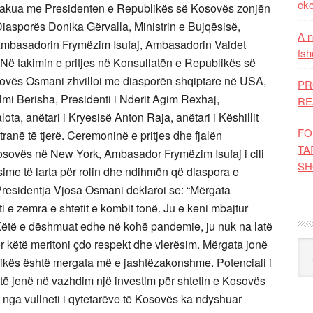
eko
 takua me Presidenten e Republikës së Kosovës zonjën
iasporës Donika Gërvalla, Ministrin e Bujqësisë,
A n
, Ambasadorin Frymëzim Isufaj, Ambasadorin Valdet
fsh
Në takimin e pritjes në Konsullatën e Republikës së
ovës Osmani zhvilloi me diasporën shqiptare në USA,
PR
lmi Berisha, Presidenti i Nderit Agim Rexhaj,
RE
a, anëtari i Kryesisë Anton Raja, anëtari i Këshillit
FO
atranë të tjerë. Ceremoninë e pritjes dhe fjalën
TA
Kosovës në New York, Ambasador Frymëzim Isufaj i cili
SH
sime të larta për rolin dhe ndihmën që diaspora e
residentja Vjosa Osmani deklaroi se: “Mërgata
 e zemra e shtetit e kombit tonë. Ju e keni mbajtur
. Këtë e dëshmuat edhe në kohë pandemie, ju nuk na latë
 këtë meritoni çdo respekt dhe vlerësim. Mërgata jonë
Kat
ikës është mergata më e jashtëzakonshme. Potenciali i
ë jenë në vazhdim një investim për shtetin e Kosovës
la nga vullneti i qytetarëve të Kosovës ka ndyshuar