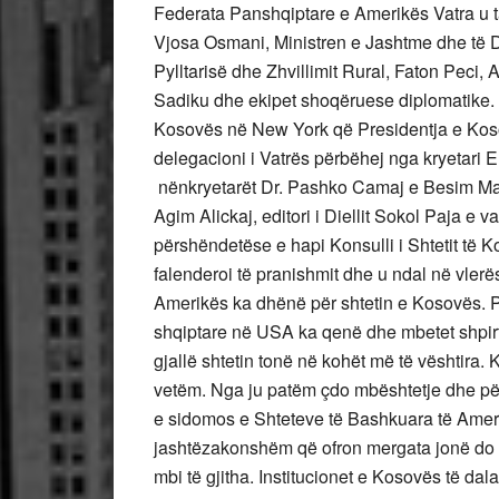
Federata Panshqiptare e Amerikës Vatra u
Vjosa Osmani, Ministren e Jashtme dhe të D
Pylltarisë dhe Zhvillimit Rural, Faton Peci
Sadiku dhe ekipet shoqëruese diplomatike. 
Kosovës në New York që Presidentja e Kos
delegacioni i Vatrës përbëhej nga kryetari E
nënkryetarët Dr. Pashko Camaj e Besim Malot
Agim Alickaj, editori i Diellit Sokol Paja e v
përshëndetëse e hapi Konsulli i Shtetit të 
falenderoi të pranishmit dhe u ndal në vlerë
Amerikës ka dhënë për shtetin e Kosovës. P
shqiptare në USA ka qenë dhe mbetet shpirti
gjallë shtetin tonë në kohët më të vështira
vetëm. Nga ju patëm çdo mbështetje dhe për
e sidomos e Shteteve të Bashkuara të Amer
jashtëzakonshëm që ofron mergata jonë do t
mbi të gjitha. Institucionet e Kosovës të da