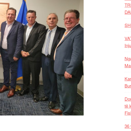
TR
DA
SH
VAT
Inj
Nga
Mal
Kar
Bur
Dom
të 
Fis
36 