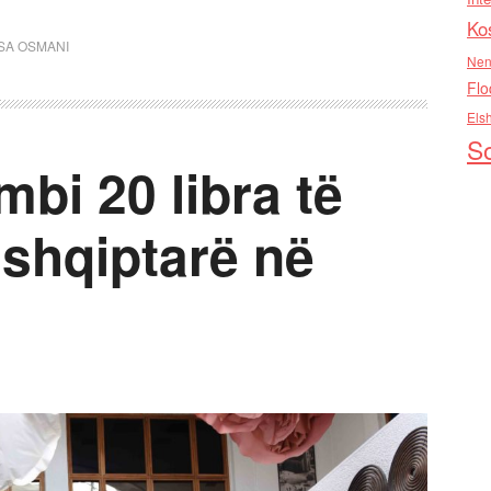
Ko
SA OSMANI
Nen
Flo
Els
So
bi 20 libra të
 shqiptarë në