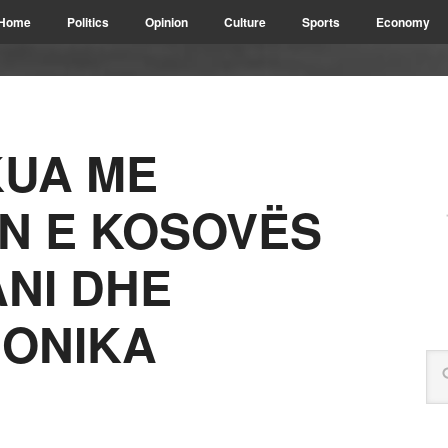
Home
Politics
Opinion
Culture
Sports
Economy
KUA ME
N E KOSOVËS
NI DHE
DONIKA