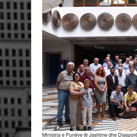
Ministrja e Punëve të Jashtme dhe Diasporës