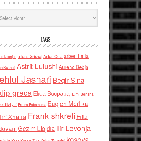
iv
TAGS
arben llalla
alfons Grishaj
Anton Cefa
no kolonjari
Astrit Lulushi
Aurenc Bebja
an Bushati
ehlul Jashari
Beqir Sina
alip greca
Elida Buçpapaj
Elmi Berisha
Eugjen Merlika
er Bytyci
Ermira Babamusta
Frank shkreli
hri Xharra
Fritz
Ilir Levonja
Gezim Llojdia
dovani
kosova
rviste
Kolec Traboini
Keze Kozeta Zylo