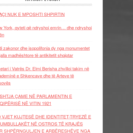
AÇI NUK E MPOSHTI SHPIRTIN
 York, qyteti që ndryshoi emrin… dhe ndryshoi
ën
i zakonor dhe isopolifonia dy nga monumentet
jalla madhështore të antikitetit shqiptar
etari i Vatrës Dr. Elmi Berisha zhvilloi takim në
deminë e Shkencave dhe të Arteve të
sovës
SHTJA ÇAME NË PARLAMENTIN E
QIPËRISË NË VITIN 1921
0 VJET KUJTESË DHE IDENTITET-TRYEZË E
UMBULLAKËT NË OSTROS TË KRAJËS
R SHPËRNGULJEN E ARBËRESHËVE NGA