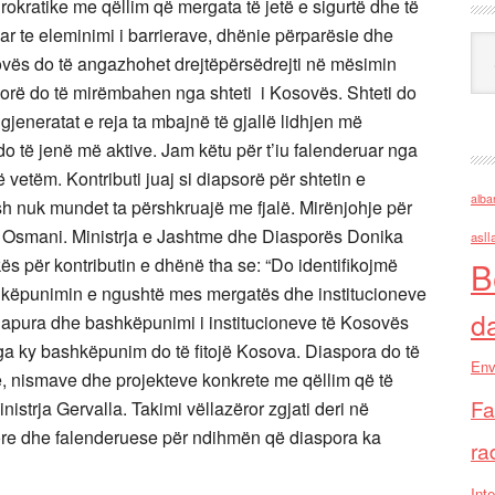
okratike me qëllim që mergata të jetë e sigurtë dhe të
uar te eleminimi i barrierave, dhënie përparësie dhe
Ark
osovës do të angazhohet drejtëpërsëdrejti në mësimin
porë do të mirëmbahen nga shteti i Kosovës. Shteti do
jeneratat e reja ta mbajnë të gjallë lidhjen më
 të jenë më aktive. Jam këtu për t’iu falenderuar nga
 vetëm. Kontributi juaj si diapsorë për shtetin e
alba
 nuk mundet ta përshkruajë me fjalë. Mirënjohje për
sa Osmani. Ministrja e Jashtme dhe Diasporës Donika
asll
ës për kontributin e dhënë tha se: “Do identifikojmë
B
hkëpunimin e ngushtë mes mergatës dhe institucioneve
d
ë hapura dhe bashkëpunimi i institucioneve të Kosovës
ga ky bashkëpunim do të fitojë Kosova. Diaspora do të
Env
ve, nismave dhe projekteve konkrete me qëllim që të
Fa
istrja Gervalla. Takimi vëllazëror zgjati deri në
re dhe falenderuese për ndihmën që diaspora ka
ra
Inte