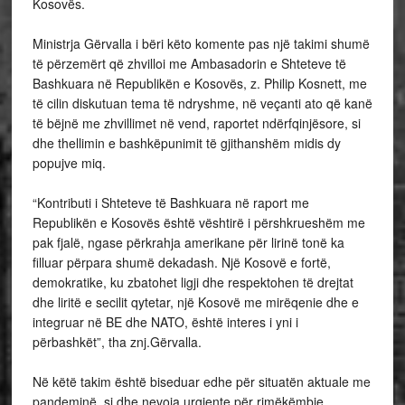
Kosovës.
Ministrja Gërvalla i bëri këto komente pas një takimi shumë
të përzemërt që zhvilloi me Ambasadorin e Shteteve të
Bashkuara në Republikën e Kosovës, z. Philip Kosnett, me
të cilin diskutuan tema të ndryshme, në veçanti ato që kanë
të bëjnë me zhvillimet në vend, raportet ndërfqinjësore, si
dhe thellimin e bashkëpunimit të gjithanshëm midis dy
popujve miq.
“Kontributi i Shteteve të Bashkuara në raport me
Republikën e Kosovës është vështirë i përshkrueshëm me
pak fjalë, ngase përkrahja amerikane për lirinë tonë ka
filluar përpara shumë dekadash. Një Kosovë e fortë,
demokratike, ku zbatohet ligji dhe respektohen të drejtat
dhe liritë e secilit qytetar, një Kosovë me mirëqenie dhe e
integruar në BE dhe NATO, është interes i yni i
përbashkët”, tha znj.Gërvalla.
Në këtë takim është biseduar edhe për situatën aktuale me
pandeminë, si dhe nevoja urgjente për rimëkëmbje