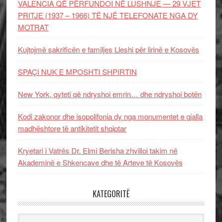
VALENCIA QË PËRFUNDOI NË LUSHNJE — 29 VJET
PRITJE (1937 – 1966) TË NJË TELEFONATE NGA DY
MOTRAT
Kujtojmë sakrificën e familjes Lleshi për lirinë e Kosovës
SPAÇI NUK E MPOSHTI SHPIRTIN
New York, qyteti që ndryshoi emrin… dhe ndryshoi botën
Kodi zakonor dhe isopolifonia dy nga monumentet e gjalla
madhështore të antikitetit shqiptar
Kryetari i Vatrës Dr. Elmi Berisha zhvilloi takim në
Akademinë e Shkencave dhe të Arteve të Kosovës
KATEGORITË
Kategoritë