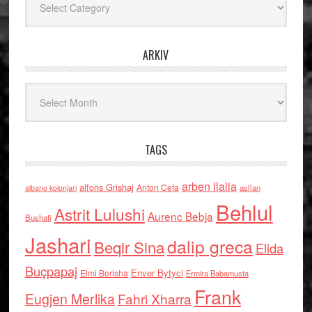
ARKIV
Arkiv
TAGS
arben llalla
alfons Grishaj
Anton Cefa
asllan
albano kolonjari
Behlul
Astrit Lulushi
Aurenc Bebja
Bushati
Jashari
dalip greca
Beqir Sina
Elida
Buçpapaj
Enver Bytyci
Elmi Berisha
Ermira Babamusta
Frank
Eugjen Merlika
Fahri Xharra