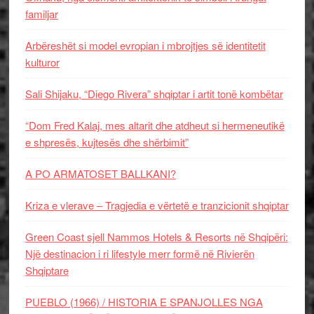
familjar
Arbëreshët si model evropian i mbrojtjes së identitetit
kulturor
Sali Shijaku, “Diego Rivera” shqiptar i artit tonë kombëtar
“Dom Fred Kalaj, mes altarit dhe atdheut si hermeneutikë
e shpresës, kujtesës dhe shërbimit”
A PO ARMATOSET BALLKANI?
Kriza e vlerave – Tragjedia e vërtetë e tranzicionit shqiptar
Green Coast sjell Nammos Hotels & Resorts në Shqipëri:
Një destinacion i ri lifestyle merr formë në Rivierën
Shqiptare
PUEBLO (1966) / HISTORIA E SPANJOLLES NGA