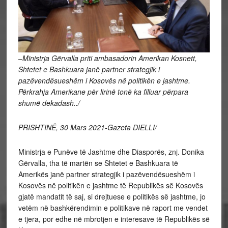
–
Ministrja Gërvalla
priti ambasadorin A
merikan Kosnett,
Shtetet e Bashkuara janë partner strategjik i
pazëvendësueshëm i Kosovës në politikën e jashtme.
P
ërkrahja A
merikane për lirinë tonë ka filluar përpara
shumë dekadash../
PRISHTINË, 30 Mars 2021-Gazeta DIELLI/
Ministrja e Punëve të Jashtme dhe Diasporës, znj. Donika
Gërvalla, tha të martën se Shtetet e Bashkuara të
Amerikës janë partner strategjik i pazëvendësueshëm i
Kosovës në politikën e jashtme të Republikës së Kosovës
gjatë mandatit të saj, si drejtuese e politikës së jashtme, jo
vetëm në bashkërendimin e politikave në raport me vendet
e tjera, por edhe në mbrotjen e interesave të Republikës së