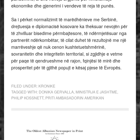
ekonomike dhe gjenerimi i vendeve të reja të punës.
Sa i përket normalizimit të marëdhënieve me Serbinë,
drejtuesja e diplomacisë kosovare ka theksuar nevojën për
të zhvilluar bisedime përmbajtesore, të ndërmjetësuar nga
partnerët ndërkombëtar, të cilat duhet të rezultojnë me një
marrëveshje që nuk cenon kushtetuetshmërinë,
sovranitetin dhe integritetin territorial, si zgjidhje e vetme
për paqe të qendrueshme në rajon, fqinjësi të mirë dhe
prosperitet për të gjithë popujt e kësaj pjese të Evropës.
FILED UNDER:
KRONIKE
TAGGED WITH:
DONIKA GERVALLA
,
MINISTRJA E JASHTME
,
PHILIP KOSSNETT
,
PRITI AMBASADORIN AMERIKAN