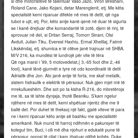
si dhe motoristëve të talentuar Vaso Jazo, Viron Breshani,
Roland Cane, Jako Kojani, detar Marenglenit, etj. Me këta
specialistë kemi riparuar difekte në mes të detit, që nga
tubot e ujit, etj. Por, këto anije kanë qenë në duar të sigurta
se i kanë drejtuar dhe komandantë të zotë, djem të rinj, të
sprovuar në det, si Dritan Serraj, Tomorr Sinani, Olsi
Avduli, Julian Tiku, Everest Haxhiu, Ermal Xhelilaj, Fatmir
Likskëndaj, etj. shumica e të cilëve janë trajnuar në SHBA.
M/V 216, ka mundësi të lundrojë për vite të tëra
Që nga marsi i ’99, 5 motovedetat,{ 3,-65 foot dhe 2,-46
foot}, kanë lënë gjurmët e tyre në cdo koordinatë të detit
Adriatik dhe Jon. Ato janë anije të forta, me skaf metalik,
sistem hidraulik e elektrik të përsosur. Nuk gjen mjet më të
mrekullueshëm. Dhe sot po ta kisha R-216, do mbretëroja
me të, sa të ishte dynjaja, thotë Besniku. S’kam ngelur
njëhere në mes të detit, kemi shpëtuar njerëz dhe me 9
ballë det. Por duhet të theksoj një fakt, gjatë viteve të para
ne i kemi riparuar këto anije së bashku me specialistët
amerikanë. Nuk mund të harroj ndihmën e pakursyer të
kolegut tim, Buci, i cili më dha njohuri e edukatë pune të
përsosur, porosi të cilat i kam zbatuar gjithë kohës. Duke