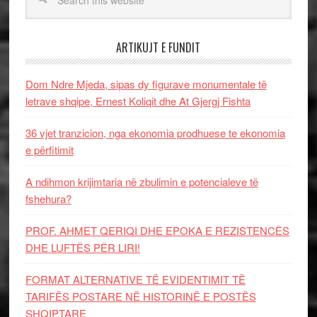
ARTIKUJT E FUNDIT
Dom Ndre Mjeda, sipas dy figurave monumentale të
letrave shqipe, Ernest Koliqit dhe At Gjergj Fishta
36 vjet tranzicion, nga ekonomia prodhuese te ekonomia
e përfitimit
A ndihmon krijimtaria në zbulimin e potencialeve të
fshehura?
PROF. AHMET QERIQI DHE EPOKA E REZISTENCЁS
DHE LUFTЁS PЁR LIRI!
FORMAT ALTERNATIVE TË EVIDENTIMIT TË
TARIFËS POSTARE NË HISTORINË E POSTËS
SHQIPTARE