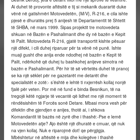
Ai duhet të provonte aftësitë e tij si mekanik duarartë duke
vënë në gatishmëri Motovedetën, {M/V}, R-216, e cila ishte
pjesë e dhuratës prej 5 anijesh të Departamentit të Shtetit
të SHBA, në mars 1999. Sipas projektit tre motovedeta
shkuan në Bazën e Pashalimanit dhe dy në bazën e Kepit
të Palit. Motovedeta R-216, gjatë transportit kishte pësuar
një difekt, i cili duhej riparuar për ta vënë në punë. Ishte
muaji gusht dhe anija ende ndodhej në bazën e Kepit të
Palit, ndërkohë që duhej tu bashkohej anijeve simotra në
bazën e Pashalimanit. Për hir të së vërtetës duhet të pranoj
se ka një sëklet për ne gazetarët me detarët dhe
specialistët e zotë:- s’është e lehtë ti nxjerrësh kollaj nonjë
fjalë për veten. Por më në fund e binda Besnikun, të na
tregojë këtë ngjarje të vecantë që lidhet me një moment të
rëndësishëm të Forcës sonë Detare. Mbasi mora vesh për
difektin dhe gjendjen e anijes, thotë ai, i shkova
Komandantit të bazës në zyrë dhe i thashë:-Pse e lemë
Motovedetën atje? Ajo është një dhuratë e cmuar, që nuk
na vjen kollaj. Nuk e riparojmë dot! qe përgjigja.
Mbështetur në aftësitë e mija dhe kolegëve i thashë