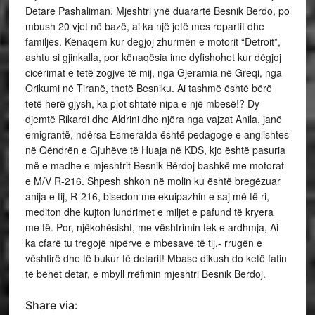
Detare Pashaliman. Mjeshtri ynë duarartë Besnik Berdo, po
mbush 20 vjet në bazë, ai ka një jetë mes repartit dhe
familjes. Kënaqem kur degjoj zhurmën e motorit “Detroit”,
ashtu si gjinkalla, por kënaqësia ime dyfishohet kur dëgjoj
cicërimat e tetë zogjve të mij, nga Gjeramia në Greqi, nga
Orikumi në Tiranë, thotë Besniku. Ai tashmë është bërë
tetë herë gjysh, ka plot shtatë nipa e një mbesë!? Dy
djemtë Rikardi dhe Aldrini dhe njëra nga vajzat Anila, janë
emigrantë, ndërsa Esmeralda është pedagoge e anglishtes
në Qëndrën e Gjuhëve të Huaja në KDS, kjo është pasuria
më e madhe e mjeshtrit Besnik Bërdoj bashkë me motorat
e M/V R-216. Shpesh shkon në molin ku është bregëzuar
anija e tij, R-216, bisedon me ekuipazhin e saj më të ri,
mediton dhe kujton lundrimet e miljet e pafund të kryera
me të. Por, njëkohësisht, me vështrimin tek e ardhmja, Ai
ka cfarë tu tregojë nipërve e mbesave të tij,- rrugën e
vështirë dhe të bukur të detarit! Mbase dikush do ketë fatin
të bëhet detar, e mbyll rrëfimin mjeshtri Besnik Berdoj.
Share via: