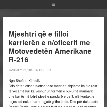
Mjeshtri që e filloi
karrierën e n/oficerit me
Motovedetën Amerikane
R-216
JANUARY 22, 2015
BY
DGRECA
Nga Shefqet Kërcelli/
Cdo detar, oficer, n/oficer ose marinar i thjeshtë ka një rast
të vecantë kur ka veshur uniformën e bukur të marinarit
dhe kur është bërë pjesë e pandarë e detit, një kontakt e
ndjesi që nuk e harron gjatë gjithe jetës. Dhe për dukatasin
Besnik Berdoj, jeta e detarit filloi me një sprovë të vështirë.