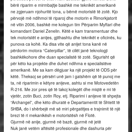
bërë riparim e mirmbajtje bashkë me teknikët amerikanë
ne zgjeruam njohuritë tona, u bëmë motoristë të zotë. Kjo
përvojë më ndihmoi të riparoj dhe motorin e Rimorkjatorit
në vitin 2006, bashkë me kolegun tim Përparim Myftari dhe
komandant Daniel Zenelin. Këtë e kam transmentuar dhe
tek motoristët e anijes, gjithashtu dhe teknikët e oficinës, ku
punova ca kohë. Ka disa vite që anijet tona kanë në
përdorim motora “Caterpillar”, të cilët janë teknologji
bashkëkohore dhe duan specialistë të zotë. Sigurisht që
për këto ka projekte dhe duhet ndihma e specialistëve
amerikanë. Me sa kam dëgjuar ka një projekt të ODS për
këtë. Theksoj se përsëri unë jam i gatshëm që të punoj me
ta, në riparimin e këtyre anijeve, ashtu si me Motovedetën
R-216. Me zor pres që të takoj kolegët dhe miqtë e mi të
vjetër, zotin Buci, zotin Roy, etj. Riparimi i anijeve të shpejta
“Archangel”, dhe këto dhuratë e Departamentit të Shtetit të
SHBA, do i shërbejë më së miri përgatitjes e trajnimit të një
brezi të ri mekanikësh e motoristësh në Flotë.
Gjurmë në anije, gjurmë në bazë, gjurmë në jetë
Nuk janë vetëm aftësitë profesionale dhe dashuria për