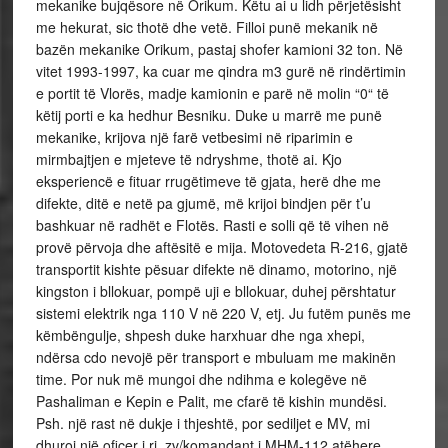
mekanike bujqësore në Orikum. Këtu ai u lidh përjetësisht
me hekurat, sic thotë dhe vetë. Filloi punë mekanik në
bazën mekanike Orikum, pastaj shofer kamioni 32 ton. Në
vitet 1993-1997, ka cuar me qindra m3 gurë në rindërtimin
e portit të Vlorës, madje kamionin e parë në molin “0“ të
këtij porti e ka hedhur Besniku. Duke u marrë me punë
mekanike, krijova një farë vetbesimi në riparimin e
mirmbajtjen e mjeteve të ndryshme, thotë ai. Kjo
eksperiencë e fituar rrugëtimeve të gjata, herë dhe me
difekte, ditë e netë pa gjumë, më krijoi bindjen për t’u
bashkuar në radhët e Flotës. Rasti e solli që të vihen në
provë përvoja dhe aftësitë e mija. Motovedeta R-216, gjatë
transportit kishte pësuar difekte në dinamo, motorino, një
kingston i bllokuar, pompë uji e bllokuar, duhej përshtatur
sistemi elektrik nga 110 V në 220 V, etj. Ju futëm punës me
këmbëngulje, shpesh duke harxhuar dhe nga xhepi,
ndërsa cdo nevojë për transport e mbuluam me makinën
time. Por nuk më mungoi dhe ndihma e kolegëve në
Pashaliman e Kepin e Palit, me cfarë të kishin mundësi.
Psh. një rast në dukje i thjeshtë, por sediljet e MV, mi
dhuroi një oficer i ri, zv/komandant i MHM-112 atëhere,