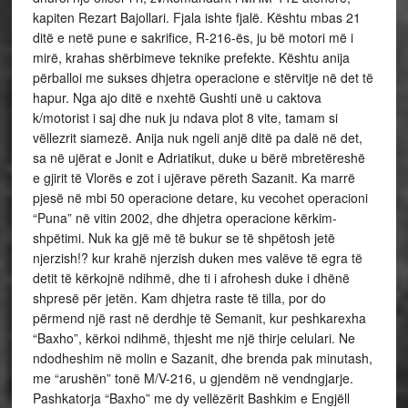
kapiten Rezart Bajollari. Fjala ishte fjalë. Kështu mbas 21
ditë e netë pune e sakrifice, R-216-ës, ju bë motori më i
mirë, krahas shërbimeve teknike prefekte. Kështu anija
përballoi me sukses dhjetra operacione e stërvitje në det të
hapur. Nga ajo ditë e nxehtë Gushti unë u caktova
k/motorist i saj dhe nuk ju ndava plot 8 vite, tamam si
vëllezrit siamezë. Anija nuk ngeli anjë ditë pa dalë në det,
sa në ujërat e Jonit e Adriatikut, duke u bërë mbretëreshë
e gjirit të Vlorës e zot i ujërave përeth Sazanit. Ka marrë
pjesë në mbi 50 operacione detare, ku vecohet operacioni
“Puna” në vitin 2002, dhe dhjetra operacione kërkim-
shpëtimi. Nuk ka gjë më të bukur se të shpëtosh jetë
njerzish!? kur krahë njerzish duken mes valëve të egra të
detit të kërkojnë ndihmë, dhe ti i afrohesh duke i dhënë
shpresë për jetën. Kam dhjetra raste të tilla, por do
përmend një rast në derdhje të Semanit, kur peshkarexha
“Baxho”, kërkoi ndihmë, thjesht me një thirje celulari. Ne
ndodheshim në molin e Sazanit, dhe brenda pak minutash,
me “arushën” tonë M/V-216, u gjendëm në vendngjarje.
Pashkatorja “Baxho” me dy vellëzërit Bashkim e Engjëll