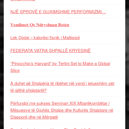
NJË SPROVË E GUXIMSHME PERFORMIZMI…
𝐕𝐞𝐧𝐝𝐢𝐦𝐞𝐭 𝐐𝐞̈ 𝐍𝐝𝐫𝐲𝐬𝐡𝐮𝐚𝐧 𝐁𝐨𝐭𝐞̈𝐧
Lek Gjolaj – kalorësi fisnik i Malësisë
FEDERATA VATRA SHPALLË KRYESINË
“Pinocchio’s Harvard” by Tertini Set to Make a Global
Slice
A duhet që Shqipëria të ribëhet një vend i jetueshëm për
të gjithë shqiptarët?
Përfundoi me sukses Seminari XIX Mbarëkombëtar i
Mësuesve të Gjuhës Shqipe dhe Kulturës Shqiptare në
Diasporë dhe në Mërgatë