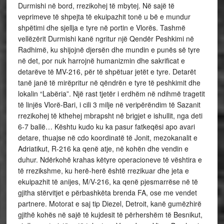
Durmishi në bord, rrezikohej të mbytej. Në sajë të
veprimeve të shpejta të ekuipazhit tonë u bë e mundur
shpëtimi dhe sjellja e tyre në portin e Vlorës. Tashmë
vellëzërit Durmishi kanë ngritur një Qendër Peshkimi në
Radhimë, ku shijojnë djersën dhe mundin e punës së tyre
në det, por nuk harrojnë humanizmin dhe sakrificat e
detarëve të MV-216, për të shpëtuar jetët e tyre. Detarët
tanë janë të mirëpritur në qëndrën e tyre të peshkimit dhe
lokalin “Labëria”. Një rast tjetër i erdhëm në ndihmë tragetit
të linjës Vlorë-Bari, i cili 3 milje në veripërëndim të Sazanit
rrezikohej të kthehej mbrapsht në brigjet e ishullit, nga deti
6-7 ballë… Kështu kudo ku ka pasur fatkeqësi apo avari
detare, thuajse në cdo koordinatë të Jonit, mezokanalit e
Adriatikut, R-216 ka qenë atje, në kohën dhe vendin e
duhur. Ndërkohë krahas këtyre operacioneve të vështira e
të rrezikshme, ku herë-herë është rrezikuar dhe jeta e
ekuipazhit të anijes, M/V-216, ka qenë pjesmarrëse në të
gjitha stërvitjet e përbashkëta brenda FA, ose me vendet
partnere. Motorat e saj tip Diezel, Detroit, kanë gumëzhirë
gjithë kohës në sajë të kujdesit të përhershëm të Besnikut,