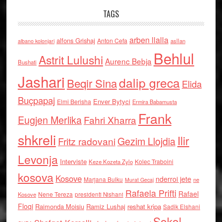
TAGS
arben llalla
alfons Grishaj
Anton Cefa
asllan
albano kolonjari
Behlul
Astrit Lulushi
Aurenc Bebja
Bushati
Jashari
dalip greca
Beqir Sina
Elida
Buçpapaj
Enver Bytyci
Elmi Berisha
Ermira Babamusta
Frank
Eugjen Merlika
Fahri Xharra
shkreli
Ilir
Gezim Llojdia
Fritz radovani
Levonja
Interviste
Kolec Traboini
Keze Kozeta Zylo
kosova
Kosove
nderroi jete
Marjana Bulku
ne
Murat Gecaj
Rafaela Prifti
Rafael
Nene Tereza
Kosove
presidenti Nishani
Floqi
Raimonda Moisiu
Ramiz Lushaj
reshat kripa
Sadik Elshani
Sokol