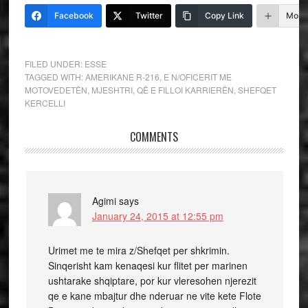
Facebook
Twitter
Copy Link
More
FILED UNDER:
ESSE
TAGGED WITH:
AMERIKANE R-216
,
E N/OFICERIT ME
MOTOVEDETËN
,
MJESHTRI
,
QË E FILLOI KARRIERËN
,
SHEFQET
KERCELLI
COMMENTS
Agimi
says
January 24, 2015 at 12:55 pm
Urimet me te mira z/Shefqet per shkrimin.
Sinqerisht kam kenaqesi kur flitet per marinen
ushtarake shqiptare, por kur vleresohen njerezit
qe e kane mbajtur dhe nderuar ne vite kete Flote