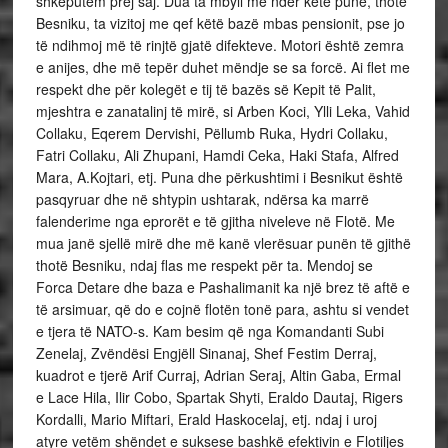
shkëputem prej saj. Dua ta mbyll me nder këtë punë, thotë
Besniku, ta vizitoj me qef këtë bazë mbas pensionit, pse jo
të ndihmoj më të rinjtë gjatë difekteve. Motori është zemra
e anijes, dhe më tepër duhet mëndje se sa forcë. Ai flet me
respekt dhe për kolegët e tij të bazës së Kepit të Palit,
mjeshtra e zanatalinj të mirë, si Arben Koci, Ylli Leka, Vahid
Collaku, Eqerem Dervishi, Pëllumb Ruka, Hydri Collaku,
Fatri Collaku, Ali Zhupani, Hamdi Ceka, Haki Stafa, Alfred
Mara, A.Kojtari, etj. Puna dhe përkushtimi i Besnikut është
pasqyruar dhe në shtypin ushtarak, ndërsa ka marrë
falenderime nga eprorët e të gjitha niveleve në Flotë. Me
mua janë sjellë mirë dhe më kanë vlerësuar punën të gjithë
thotë Besniku, ndaj flas me respekt për ta. Mendoj se
Forca Detare dhe baza e Pashalimanit ka një brez të aftë e
të arsimuar, që do e cojnë flotën tonë para, ashtu si vendet
e tjera të NATO-s. Kam besim që nga Komandanti Subi
Zenelaj, Zvëndësi Engjëll Sinanaj, Shef Festim Derraj,
kuadrot e tjerë Arif Curraj, Adrian Seraj, Altin Gaba, Ermal
e Lace Hila, Ilir Cobo, Spartak Shyti, Eraldo Dautaj, Rigers
Kordalli, Mario Miftari, Erald Haskocelaj, etj. ndaj i uroj
atyre vetëm shëndet e suksese bashkë efektivin e Flotiljes