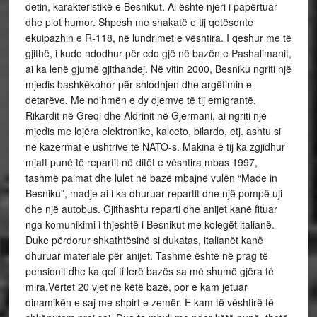
detin, karakteristikë e Besnikut. Ai është njeri i papërtuar
dhe plot humor. Shpesh me shakatë e tij qetësonte
ekuipazhin e R-118, në lundrimet e vështira. I qeshur me të
gjithë, i kudo ndodhur për cdo gjë në bazën e Pashalimanit,
ai ka lenë gjumë gjithandej. Në vitin 2000, Besniku ngriti një
mjedis bashkëkohor për shlodhjen dhe argëtimin e
detarëve. Me ndihmën e dy djemve të tij emigrantë,
Rikardit në Greqi dhe Aldrinit në Gjermani, ai ngriti një
mjedis me lojëra elektronike, kalceto, bilardo, etj. ashtu si
në kazermat e ushtrive të NATO-s. Makina e tij ka zgjidhur
mjaft punë të repartit në ditët e vështira mbas 1997,
tashmë palmat dhe lulet në bazë mbajnë vulën “Made in
Besniku”, madje ai i ka dhuruar repartit dhe një pompë uji
dhe një autobus. Gjithashtu reparti dhe anijet kanë fituar
nga komunikimi i thjeshtë i Besnikut me kolegët italianë.
Duke përdorur shkathtësinë si dukatas, italianët kanë
dhuruar materiale për anijet. Tashmë është në prag të
pensionit dhe ka qef ti lerë bazës sa më shumë gjëra të
mira.Vërtet 20 vjet në këtë bazë, por e kam jetuar
dinamikën e saj me shpirt e zemër. E kam të vështirë të