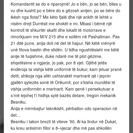
Komandantit se do e riparojmë! Jo e bën, jo se bën, biles u
vu dhe kushti po e bëre do e gëzosh anijen, po se bëre do
ikësh nga flota!? Me këto fjalë dhe një ankth të lehtë u
nisëm drejt Durrësit me shokët e mi. Mbasi i bëmë një
kontroll të shkurtër skafit dhe lokalit të motorrave e
rimorkjuam me M/V 215 dhe e sollëm në Pashaliman. Pas
21 ditë pune, anija doli në det të hapur. Në këtë mënyrë
unë fitova bastin dhe sfidën. U lidha ngushtësisht me këtë
anije të fuqishme, duke ndarë me të plot gëzime,
shqetësime e ngjarje, jo pak, por 8 vjet. Gjithë jetës
ëndëroja ta vishja këtë uniformë të bukur, kam jetuar pranë
detit, shikoja nga afër ushtarakët marinarë që i jepnin
gjallëri qytezës sonë të Orikumit, por s’kisha mundësi të
vishja uniformën e marinarit. Kam qenë i persekutuar e
s’më lejohej t’i hidhja sytë bazës detare, tregon mekanik
Besniku.
Anija e mirmbajtur teknikisht, përballon cdo operacion në
det…
Besniku i takon brezit të viteve ’50. Ai ka lindur në Dukat,
ku kreu arësimin fillor e 8–vjecar dhe më pas shkollën