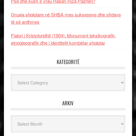
Pse dhe kush e vrau Hasan Riza Pashën?
Gruaja shqiptare në SHBA mes sukseseve dhe sfidave
të së ardhmes
Fjalori i Kristoforidhit (1904): Monument leksikografik,
etnogjeografik dhe i identitetit kombëtar shqiptar
KATEGORITË
Kategoritë
ARKIV
Arkiv