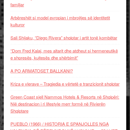
familjar
Arbëreshët si model evropian i mbrojtjes së identitetit
kulturor
Sali Shijaku, “Diego Rivera” shqiptar i artit tonë kombëtar
“Dom Fred Kalaj, mes altarit dhe atdheut si hermeneutikë
e shpresës, kujtesës dhe shërbimit”
A PO ARMATOSET BALLKANI?
Kriza e vlerave – Tragjedia e vërtetë e tranzicionit shqiptar
Green Coast sjell Nammos Hotels & Resorts në Shqipëri:
Një destinacion i ri lifestyle merr formë në Rivierën
Shqiptare
PUEBLO (1966) / HISTORIA E SPANJOLLES NGA