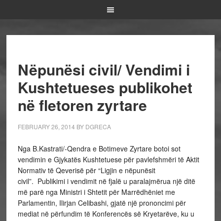
Nëpunësi civil/ Vendimi i
Kushtetueses publikohet
në fletoren zyrtare
FEBRUARY 26, 2014
BY
DGRECA
Nga B.Kastrati/-Qendra e Botimeve Zyrtare botoi sot
vendimin e Gjykatës Kushtetuese për pavlefshmëri të Aktit
Normativ të Qeverisë për “Ligjin e nëpunësit
civil”. Publikimi i vendimit në fjalë u paralajmërua një ditë
më parë nga Ministri i Shtetit për Marrëdhëniet me
Parlamentin, Ilirjan Celibashi, gjatë një prononcimi për
mediat në përfundim të Konferencës së Kryetarëve, ku u