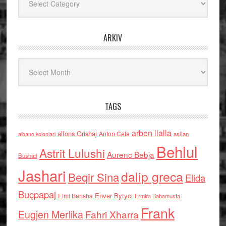
ARKIV
Arkiv
TAGS
arben llalla
alfons Grishaj
Anton Cefa
asllan
albano kolonjari
Behlul
Astrit Lulushi
Aurenc Bebja
Bushati
Jashari
dalip greca
Beqir Sina
Elida
Buçpapaj
Enver Bytyci
Elmi Berisha
Ermira Babamusta
Frank
Eugjen Merlika
Fahri Xharra