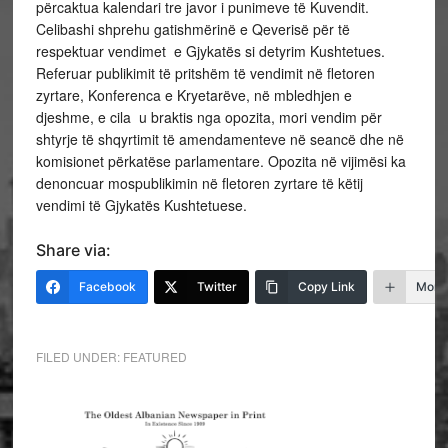
përcaktua kalendari tre javor i punimeve të Kuvendit.
Celibashi shprehu gatishmërinë e Qeverisë për të
respektuar vendimet e Gjykatës si detyrim Kushtetues.
Referuar publikimit të pritshëm të vendimit në fletoren
zyrtare, Konferenca e Kryetarëve, në mbledhjen e
djeshme, e cila u braktis nga opozita, mori vendim për
shtyrje të shqyrtimit të amendamenteve në seancë dhe në
komisionet përkatëse parlamentare. Opozita në vijimësi ka
denoncuar mospublikimin në fletoren zyrtare të këtij
vendimi të Gjykatës Kushtetuese.
Share via:
Facebook
Twitter
Copy Link
More
FILED UNDER:
FEATURED