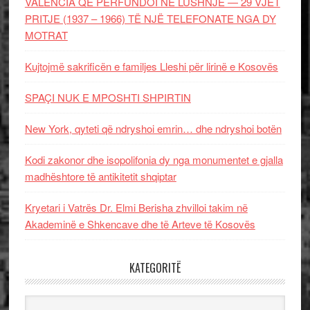
VALENCIA QË PËRFUNDOI NË LUSHNJE — 29 VJET
PRITJE (1937 – 1966) TË NJË TELEFONATE NGA DY
MOTRAT
Kujtojmë sakrificën e familjes Lleshi për lirinë e Kosovës
SPAÇI NUK E MPOSHTI SHPIRTIN
New York, qyteti që ndryshoi emrin… dhe ndryshoi botën
Kodi zakonor dhe isopolifonia dy nga monumentet e gjalla
madhështore të antikitetit shqiptar
Kryetari i Vatrës Dr. Elmi Berisha zhvilloi takim në
Akademinë e Shkencave dhe të Arteve të Kosovës
KATEGORITË
Kategoritë