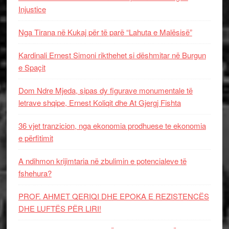
Injustice
Nga Tirana në Kukaj për të parë “Lahuta e Malësisë”
Kardinali Ernest Simoni rikthehet si dëshmitar në Burgun
e Spaçit
Dom Ndre Mjeda, sipas dy figurave monumentale të
letrave shqipe, Ernest Koliqit dhe At Gjergj Fishta
36 vjet tranzicion, nga ekonomia prodhuese te ekonomia
e përfitimit
A ndihmon krijimtaria në zbulimin e potencialeve të
fshehura?
PROF. AHMET QERIQI DHE EPOKA E REZISTENCЁS
DHE LUFTЁS PЁR LIRI!