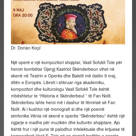
Dr. Dorian Koçi/
Një operë e një kompozitori shqiptar, Vasil Sofokli Tole për
heroin kombëtar Gjergj Kastriot Skënderbeun vihet në
skenë në Teatrin e Operës dhe Baletit më datën 9 maj,
ditën e Evropës. Libreti i shkruar nga akademiku,
kompozitori dhe kulturologu Vasil Sofokli Tole është
mbështetur te “Historia e Skënderbeut ” të Fan Nolit.
Skënderbeu ishte heroi më i dashur të fëmirisë së Fan
Nolit. Ai i kushtoi një monografi si dhe një poemë
simfonike.Vënia në skenë e operës “Skënderbeu” është një
ngjarje e madhe për muzikën dhe kulturën shqiptare. Ajo
është frut i një pune të palodhur intelektuale dhe krijuese të
kompozitorit Vasil S. Tole që po ringjall traditën e operës