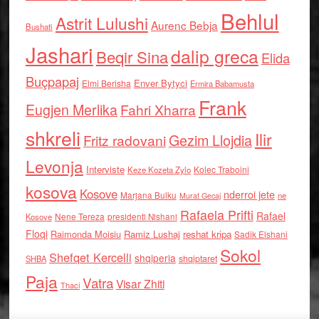
Behlul
Astrit Lulushi
Aurenc Bebja
Bushati
Jashari
dalip greca
Beqir Sina
Elida
Buçpapaj
Enver Bytyci
Elmi Berisha
Ermira Babamusta
Frank
Eugjen Merlika
Fahri Xharra
shkreli
Ilir
Gezim Llojdia
Fritz radovani
Levonja
Interviste
Kolec Traboini
Keze Kozeta Zylo
kosova
Kosove
nderroi jete
Marjana Bulku
ne
Murat Gecaj
Rafaela Prifti
Rafael
Nene Tereza
Kosove
presidenti Nishani
Floqi
Raimonda Moisiu
Ramiz Lushaj
reshat kripa
Sadik Elshani
Sokol
Shefqet Kercelli
shqiperia
shqiptaret
SHBA
Paja
Vatra
Visar Zhiti
Thaci