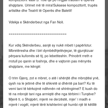
shqiptare. Urimet më të mira!Suksese kompozitorit, trupës
artistike dhe Teatrit të Operës dhe Baletit!
Vdekja e Skënderbeut nga Fan Noli.
==============================
Kur vdiq Skënderbeu, asnjë sy nukë mbeti i papërlotur.
Mbretëresha dhe i biri dymbëdhjetëvjeçar, të gjunjëzuar
përpara kufomës së tij, po lebetiteshin. Princërit rreth e
rrotull po qanin si foshnja, dhe e vajtonin pas mënyrës
shqiptare, me këngë:
O trim Gjerq, zot e mbret, o atë i shënjtë dhe mbrojtësi ynë,
qysh na le jetimë dhe të shkretë si dhëntë pa bari? Ku të
vemi tani të kërkojmë ndihmën në shtrëngimet? E kush do
të na mbrojë tani nga armiqtë dhe nga tërbimi i Turqëve?
Mjerë ti, o Shqipëri, mjerë ne derzëstë, mjer’ i madh e
mjerë i vogël, mjerë tërë krishterimi që humbi një të këtillë