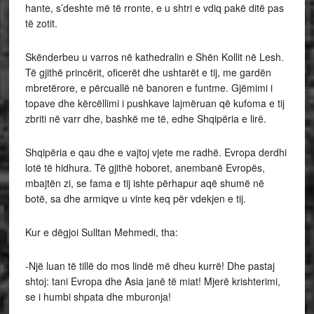
hante, s’deshte më të rronte, e u shtri e vdiq pakë ditë pas
të zotit.
Skënderbeu u varros në kathedralin e Shën Kollit në Lesh.
Të gjithë princërit, oficerët dhe ushtarët e tij, me gardën
mbretërore, e përcuallë në banoren e funtme. Gjëmimi i
topave dhe kërcëllimi i pushkave lajmëruan që kufoma e tij
zbriti në varr dhe, bashkë me të, edhe Shqipëria e lirë.
Shqipëria e qau dhe e vajtoj vjete me radhë. Evropa derdhi
lotë të hidhura. Të gjithë hoboret, anembanë Evropës,
mbajtën zi, se fama e tij ishte përhapur aqë shumë në
botë, sa dhe armiqve u vinte keq për vdekjen e tij.
Kur e dëgjoi Sulltan Mehmedi, tha:
-Një luan të tillë do mos lindë më dheu kurrë! Dhe pastaj
shtoj: tani Evropa dhe Asia janë të miat! Mjerë krishterimi,
se i humbi shpata dhe mburonja!