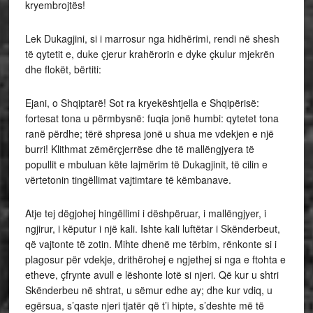
kryembrojtës!
Lek Dukagjini, si i marrosur nga hidhërimi, rendi në shesh
të qytetit e, duke çjerur krahërorin e dyke çkulur mjekrën
dhe flokët, bërtiti:
Ejani, o Shqiptarë! Sot ra kryekështjella e Shqipërisë:
fortesat tona u përmbysnë: fuqia jonë humbi: qytetet tona
ranë përdhe; tërë shpresa jonë u shua me vdekjen e një
burri! Klithmat zëmërçjerrëse dhe të mallëngjyera të
popullit e mbuluan këte lajmërim të Dukagjinit, të cilin e
vërtetonin tingëllimat vajtimtare të këmbanave.
Atje tej dëgjohej hingëllimi i dëshpëruar, i mallëngjyer, i
ngjirur, i këputur i një kali. Ishte kali luftëtar i Skënderbeut,
që vajtonte të zotin. Mihte dhenë me tërbim, rënkonte si i
plagosur për vdekje, drithërohej e ngjethej si nga e ftohta e
etheve, çfrynte avull e lëshonte lotë si njeri. Që kur u shtri
Skënderbeu në shtrat, u sëmur edhe ay; dhe kur vdiq, u
egërsua, s’qaste njeri tjatër që t’i hipte, s’deshte më të