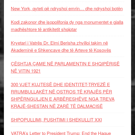
New York, qyteti që ndryshoi emrin… dhe ndryshoi botën
Kodi zakonor dhe isopolifonia dy nga monumentet e gjalla
madhështore të antikitetit shqiptar
Kryetari i Vatrës Dr. Elmi Berisha zhvilloi takim në
Akademinë e Shkencave dhe të Arteve të Kosovës
ÇËSHTJA ÇAME NË PARLAMENTIN E SHQIPËRISË
NË VITIN 1921
300 VJET KUJTESË DHE IDENTITET-TRYEZË E
RRUMBULLAKËT NË OSTROS TË KRAJËS PËR
SHPËRNGULJEN E ARBËRESHËVE NGA TREVA
KRAJË-SHESTAN NË ZARË TË DALMACISË
SHPOPULLIMI, PUSHTIMI I SHEKULLIT XXI
VATRA’s Letter to President Trump: End the Hague