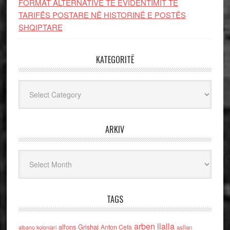
FORMAT ALTERNATIVE TË EVIDENTIMIT TË
TARIFËS POSTARE NË HISTORINË E POSTËS
SHQIPTARE
KATEGORITË
Kategoritë
ARKIV
Arkiv
TAGS
arben llalla
alfons Grishaj
Anton Cefa
asllan
albano kolonjari