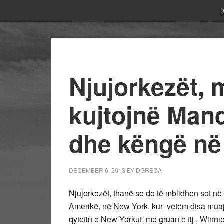
Njujorkezët, 
kujtojnë Mande
dhe këngë në k
DECEMBER 6, 2013
BY
DGRECA
Njujorkezët, thanë se do të mblidhen sot n
Amerikë, në New York, kur vetëm disa muaj p
qytetin e New Yorkut, me gruan e tij , Winnie 