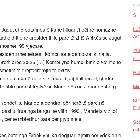
SH
LU
e Jugut dhe bota mbarë kanë filluar t’i bëjnë homazhe
AG
theid-it dhe presidentit të parë të zi të Afrikës së Jugut
ë moshën 95 vjeçare.
ZË
esidenti themelues i kombit tonë demokratik, na la.
P
t, rreth orës 20:25 (…) Kombi ynë humbi birin e vet më të
metim të drejtpërdrejtë televiziv.
Pat
sua nga mbarë bota si simboli i pajtimit racial, qindra
lidheshin para shtëpisë së Mandelës në Johannesburg.
Mir
KO
ë vendet ku Mandela qendroi për herë të parë në
DU
asi u lirua nga burgu në vitin 1990 , Mandela vizitoi
, për të mbledhur para për gjyqin e tij.
Sca
ush
ës botë nga Brooklyni, ka dëgjuar lajmin për vdekjen e