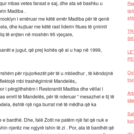
equr mbas vetes fansat e saj, dhe ata së bashku u
Rep
qyt
mrin Madiba .
sht
 Brooklyn i emëruar me këtë emër Madiba për të qenë
la, dhe kujtuar me këtë rast liderin fitues të çmimit
TR
iq të enjten në moshën 95 vjeçare,
SK
kanët e jugut, që prej kohës që ai u hap në 1999,
LE
PE
Oxh
yrshëm për njujorkezët për të u mbledhur , të këndojnë
tru
eflektojë mbi trashëgiminë Mandelës,.
or i përgjithshëm i Restorantit Madiba dhe vëllai i
Arb
pas emrit të Mandelës, për të nderuar ” mesazhet e tij të
iden
ndela, është një nga burrat më të mëdha që ka
Sal
 e bardhë. Dhe, falë Zotit ne patëm një fat që nuk e
ko
hin njerëz me ngjyrë ishin të zi . Por, ata të bardhët që