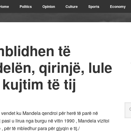
Home
Politics
Opinion
Culture
Sports
Economy
mblidhen të
lën, qirinjë, lule
ujtim të tij
ë vendet ku Mandela qendroi për herë të parë në
asi u lirua nga burgu në vitin 1990 , Mandela vizitoi
, për të mbledhur para për gjyqin e tij./