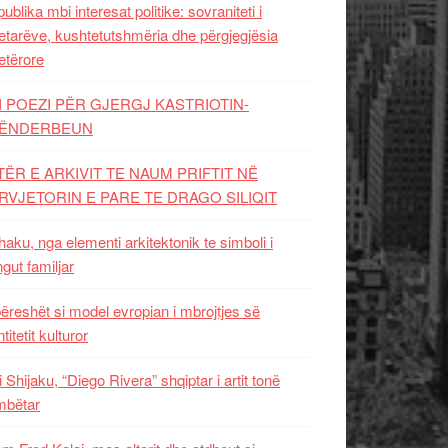
ublika mbi interesat politike: sovraniteti i
etarëve, kushtetutshmëria dhe përgjegjësia
etërore
I POEZI PËR GJERGJ KASTRIOTIN-
ËNDERBEUN
TËR E ARKIVIT TE NAUM PRIFTIT NË
RVJETORIN E PARE TE DRAGO SILIQIT
aku, nga elementi arkitektonik te simboli i
ngut familjar
ëreshët si model evropian i mbrojtjes së
titetit kulturor
i Shijaku, “Diego Rivera” shqiptar i artit tonë
mbëtar