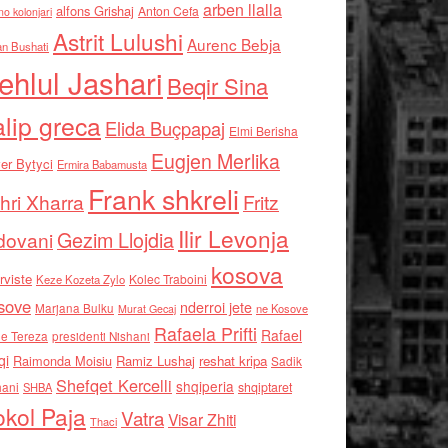
arben llalla
alfons Grishaj
Anton Cefa
no kolonjari
Astrit Lulushi
Aurenc Bebja
an Bushati
ehlul Jashari
Beqir Sina
alip greca
Elida Buçpapaj
Elmi Berisha
Eugjen Merlika
er Bytyci
Ermira Babamusta
Frank shkreli
hri Xharra
Fritz
Ilir Levonja
Gezim Llojdia
dovani
kosova
rviste
Kolec Traboini
Keze Kozeta Zylo
sove
nderroi jete
Marjana Bulku
ne Kosove
Murat Gecaj
Rafaela Prifti
Rafael
e Tereza
presidenti Nishani
qi
Raimonda Moisiu
Ramiz Lushaj
reshat kripa
Sadik
Shefqet Kercelli
shqiperia
hani
shqiptaret
SHBA
kol Paja
Vatra
Visar Zhiti
Thaci