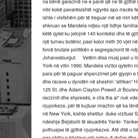
na bënë garacinë ne e panë që ne të gjithë r
mbi kokë pavarësishtë ngjyrës apo rracës fe
ishte i vlefshëm për të treguar më së miri k
shkruan se Mandela ndjeu një lidhje familiar
këtë qytet ku jetojnë 140 kombësi dhe të gjit
një turneu botëror, pasi kaloi rreth 30 vjet 
forcë brutale politikën e segregacionit të nd
Johanesburgut. Vetëm disa muaj pasi u liru
York në vitin 1990. Mandela vizitoi qytetin m
para për të paguar shpenzimet për gjyqin e t
dhe racave u dyndën në sheshin “afrikan” Ha
125 St. dhe Adam Clayton Powell Jr Boulevard
racizmit dhe shpresës, e cila tha ai” nuk vd
njujorkeze, për të kujtuar imazhin që ka lënë 
në New York, kishte shetitur duke vizituar
ndeshje Bejsbolli të skuadrës Yanki- Yankee
pothuajse të gjithë njujorkezve. Atë ditë u
nga shitja e biletave për mëse 5 dollar dhe 