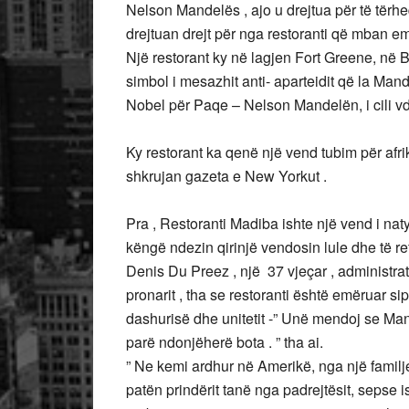
Nelson Mandelës , ajo u drejtua për të tërh
drejtuan drejt për nga restoranti që mban e
Një restorant ky në lagjen Fort Greene, në
simbol i mesazhit anti- aparteidit që la Mande
Nobel për Paqe – Nelson Mandelën, i cili vd
Ky restorant ka qenë një vend tubim për afri
shkrujan gazeta e New Yorkut .
Pra , Restoranti Madiba ishte një vend i nat
këngë ndezin qirinjë vendosin lule dhe të r
Denis Du Preez , një 37 vjeçar , administrat
pronarit , tha se restoranti është emëruar si
dashurisë dhe unitetit -” Unë mendoj se Ma
parë ndonjëherë bota . ” tha ai.
” Ne kemi ardhur në Amerikë, nga një familje
patën prindërit tanë nga padrejtësit, sepse is