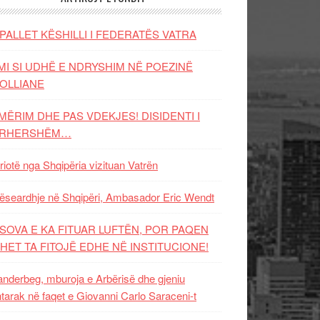
PALLET KËSHILLI I FEDERATËS VATRA
MI SI UDHË E NDRYSHIM NË POEZINË
OLLIANE
MËRIM DHE PAS VDEKJES! DISIDENTI I
ËRHERSHËM…
riotë nga Shqipëria vizituan Vatrën
ëseardhje në Shqipëri, Ambasador Eric Wendt
SOVA E KA FITUAR LUFTËN, POR PAQEN
HET TA FITOJË EDHE NË INSTITUCIONE!
nderbeg, mburoja e Arbërisë dhe gjeniu
tarak në faqet e Giovanni Carlo Saraceni-t