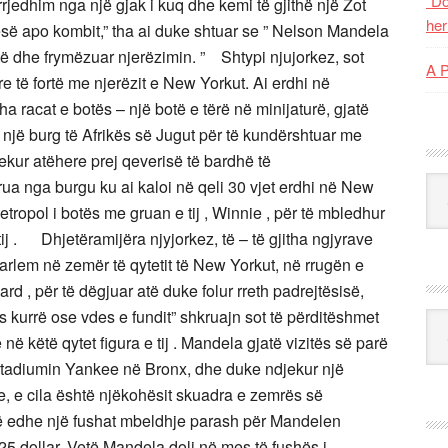
“Do
rjedhim nga një gjak i kuq dhe kemi të gjithë një Zot
her
së apo kombit,” tha ai duke shtuar se ” Nelson Mandela
ëtë dhe frymëzuar njerëzimin. ” Shtypi njujorkez, sot
A 
e të fortë me njerëzit e New Yorkut. Ai erdhi në
ha racat e botës – një botë e tërë në minijaturë, gjatë
në një burg të Afrikës së Jugut për të kundërshtuar me
jekur atëhere prej qeverisë të bardhë të
Kat
a nga burgu ku ai kaloi në qeli 30 vjet erdhi në New
etropol i botës me gruan e tij , Winnie , për të mbledhur
ij . Dhjetëramijëra njyjorkez, të – të gjitha ngjyrave
rlem në zemër të qytetit të New Yorkut, në rrugën e
 , për të dëgjuar atë duke folur rreth padrejtësisë,
es kurrë ose vdes e fundit” shkruajn sot të përditëshmet
Ark
në këtë qytet figura e tij . Mandela gjatë vizitës së parë
 Stadiumin Yankee në Bronx, dhe duke ndjekur një
, e cila është njëkohësit skuadra e zemrës së
 bë edhe një fushat mbeldhje parash për Mandelen
25 dollar. Vetë Mandela doli në mes të fushës i