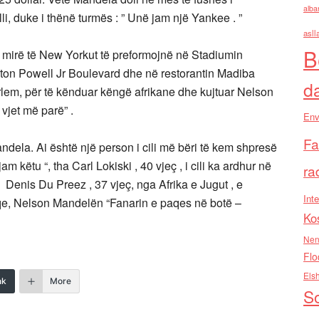
alba
i, duke i thënë turmës : ” Unë jam një Yankee . ”
asll
B
të mirë të New Yorkut të preformojnë në Stadiumin
on Powell Jr Boulevard dhe në restorantin Madiba
d
em, për të kënduar këngë afrikane dhe kujtuar Nelson
vjet më parë” .
Env
Fa
ndela. Ai është një person i cili më bëri të kem shpresë
m këtu “, tha Carl Lokiski , 40 vjeç , i cili ka ardhur në
ra
Denis Du Preez , 37 vjeç, nga Afrika e Jugut , e
Inte
aqe, Nelson Mandelën “Fanarin e paqes në botë –
Ko
Nen
Flo
Els
nk
More
So