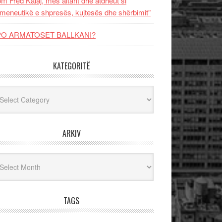
m Fred Kalaj, mes altarit dhe atdheut si
meneutikë e shpresës, kujtesës dhe shërbimit”
PO ARMATOSET BALLKANI?
KATEGORITË
egoritë
ARKIV
iv
TAGS