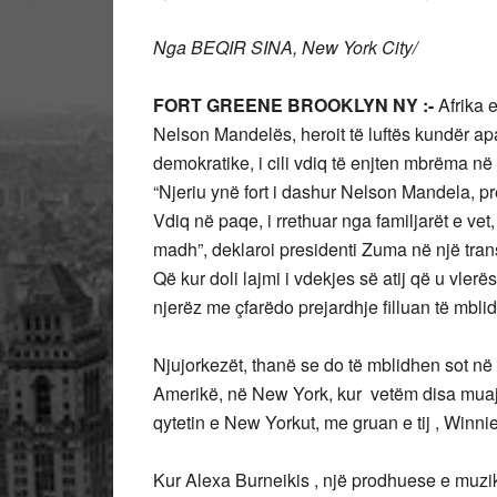
Nga BEQIR SINA, New York City/
FORT GREENE BROOKLYN NY :-
Afrika 
Nelson Mandelës, heroit të luftës kundër apar
demokratike, i cili vdiq të enjten mbrëma n
“Njeriu ynë fort i dashur Nelson Mandela, pr
Vdiq në paqe, i rrethuar nga familjarët e ve
madh”, deklaroi presidenti Zuma në një trans
Që kur doli lajmi i vdekjes së atij që u vlerë
njerëz me çfarëdo prejardhje filluan të mb
Njujorkezët, thanë se do të mblidhen sot n
Amerikë, në New York, kur vetëm disa muaj p
qytetin e New Yorkut, me gruan e tij , Winnie 
Kur Alexa Burneikis , një prodhuese e muzik