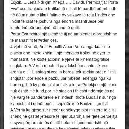
Ëójcik…..Lena.Ndriçim Xhepa……Davidi. Përmbajtja:”Porta
Eva” ose tragjedia e trafikut të mishit të bardhë përmbledh
në 88 minutat e filmit fatin e dy vajzave të reja Lindës dhe
Inxhit të cilat të joshura nga ëndrra mashtruese për
lumturinë përfundojnë në fund të detit.
Porta Eva “xhiroi një pjesë të tij në ambientet e brendshme
të manastirit të”Ardenicës.
4 vjet më vonë, Arti i Popullit Albert Verria ngarkuar me
plaçka dhe mjete xhirimi ,një mëngjes troket në dyert e
manastirit. Në kostelacionin e yjeve të kinematografisë
shqiptare A.Verria mbetet i pavdekshëm ashtu sikurse
ardhja e tij. U shfaq si vegim boreal tek spektatorët e filmit
shqiptar ,por ende e pazbuluar mbetet ,energjia nga ku
buron gjithë ky potencial artistik e letrar.”Vdekja e një njeriu
nuk është një fund,por një stacion i thjesht ndërmjetës në
një varg të pandërprerë e rilindesh, thotë Buda.I nisur nga
ky postulat i udhëheqësit shpirtëror të Budizmit ,artisti
A.Vërria ka gjesdisur nëpër udhëkryqe plot mistere të cilat
shënojnë çastet jetësore të njeriut,ardhja në “jetë,përpëlitja
e syve përpara dritës është befasisht,çmendurisht një
rajvizim ngjyrash endje në kastelacion tokësor,sikurse ikja