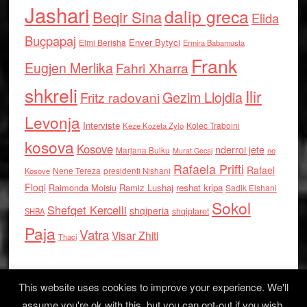
Jashari
dalip greca
Beqir Sina
Elida
Buçpapaj
Enver Bytyci
Elmi Berisha
Ermira Babamusta
Frank
Eugjen Merlika
Fahri Xharra
shkreli
Ilir
Gezim Llojdia
Fritz radovani
Levonja
Interviste
Kolec Traboini
Keze Kozeta Zylo
kosova
Kosove
nderroi jete
Marjana Bulku
ne
Murat Gecaj
Rafaela Prifti
Rafael
Nene Tereza
Kosove
presidenti Nishani
Floqi
Raimonda Moisiu
Ramiz Lushaj
reshat kripa
Sadik Elshani
Sokol
Shefqet Kercelli
shqiperia
shqiptaret
SHBA
Paja
Vatra
Visar Zhiti
Thaci
This website uses cookies to improve your experience. We'll
assume you're ok with this, but you can opt-out if you wish.