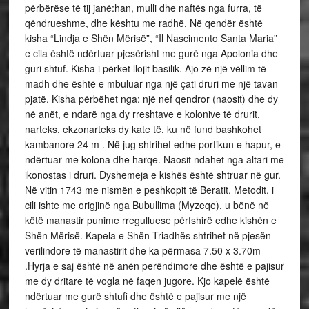
përbërëse të tij janë:han, mulli dhe naftës nga furra, të
qëndrueshme, dhe kështu me radhë. Në qendër është
kisha “Lindja e Shën Mërisë”, “Il Nascimento Santa Maria”
e cila është ndërtuar pjesërisht me gurë nga Apolonia dhe
guri shtuf. Kisha i përket llojit basilik. Ajo zë një vëllim të
madh dhe është e mbuluar nga një çati druri me një tavan
pjatë. Kisha përbëhet nga: një nef qendror (naosit) dhe dy
në anët, e ndarë nga dy rreshtave e kolonive të drurit,
narteks, ekzonarteks dy kate të, ku në fund bashkohet
kambanore 24 m . Në jug shtrihet edhe portikun e hapur, e
ndërtuar me kolona dhe harqe. Naosit ndahet nga altari me
ikonostas i druri. Dyshemeja e kishës është shtruar në gur.
Në vitin 1743 me nismën e peshkopit të Beratit, Metodit, i
cili ishte me origjinë nga Bubullima (Myzeqe), u bënë në
këtë manastir punime rregulluese përfshirë edhe kishën e
Shën Mërisë. Kapela e Shën Triadhës shtrihet në pjesën
verilindore të manastirit dhe ka përmasa 7.50 x 3.70m
.Hyrja e saj është në anën perëndimore dhe është e pajisur
me dy dritare të vogla në faqen jugore. Kjo kapelë është
ndërtuar me gurë shtufi dhe është e pajisur me një