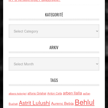
KATEGORITË
Kategoritë
ARKIV
Arkiv
TAGS
arben llalla
alfons Grishaj
Anton Cefa
asllan
albano kolonjari
Behlul
Astrit Lulushi
Aurenc Bebja
Bushati