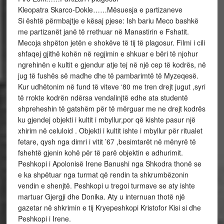
Kleopatra Skarco-Dokle……Mësuesja e partizaneve
Si është përmbajtje e kësaj pjese: Ish bariu Meco bashkë
me partizanët janë të rrethuar në Manastirin e Fshatit.
Mecoja shpëton jetën e shokëve të tij të plagosur. Filmi i cili
shfaqej gjithë kohën në regjimin e shkuar e bëri të njohur
ngrehinën e kultit e gjendur atje tej në një cep të kodrës, në
jug të fushës së madhe dhe të pambarimtë të Myzeqesë.
Kur udhëtonim në fund të viteve ‘80 me tren drejt jugut ,syri
të rrokte kodrën ndërsa vendalinjtë edhe ata studentë
shpreheshin të gatshëm për të mërguar me ne drejt kodrës
ku gjendej objekti i kultit i mbyllur,por që kishte pasur një
xhirim në celuloid . Objekti i kultit ishte i mbyllur për ritualet
fetare, qysh nga dimri i vitit ’67 ,besimtarët në mënyrë të
fshehtë gjenin kohë për të parë objektin e adhurimit.
Peshkopi i Apolonisë Irene Banushi nga Shkodra thonë se
e ka shpëtuar nga turmat që rendin ta shkrumbëzonin
vendin e shenjtë. Peshkopi u tregoi turmave se aty ishte
martuar Gjergji dhe Donika. Aty u internuan thotë një
gazetar në shkrimin e tij Kryepeshkopi Kristofor Kisi si dhe
Peshkopi i Irene.