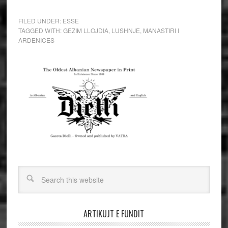
FILED UNDER:
ESSE
TAGGED WITH:
GEZIM LLOJDIA
,
LUSHNJE
,
MANASTIRI I
ARDENICES
ARTIKUJT E FUNDIT