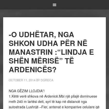
-O UDHËTAR, NGA
SHKON UDHA PËR NË
MANASTRIN :“LINDJA E
SHËN MËRISË” TË
ARDENICËS?
OCTOBER 11, 2014
BY
DGRECA
NGA GËZIM LLOJDIA*/
1.Këtë verë shkova në Ardenicë.Mbi një pllajë dominuese
rreth 240 m lartësi deti, syri të kap në distancë nga
autostrada Lushnjë –Fier, antenat e kompanive celulare që