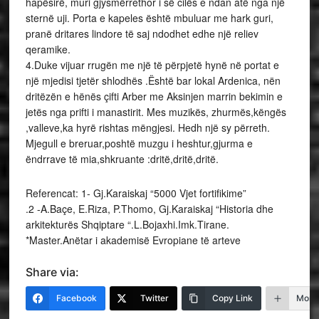
hapësirë, muri gjysmërrethor i së cilës e ndan atë nga një
sternë uji. Porta e kapeles është mbuluar me hark guri,
pranë dritares lindore të saj ndodhet edhe një reliev
qeramike.
4.Duke vijuar rrugën me një të përpjetë hynë në portat e
një mjedisi tjetër shlodhës .Është bar lokal Ardenica, nën
dritëzën e hënës çifti Arber me Aksinjen marrin bekimin e
jetës nga prifti i manastirit. Mes muzikës, zhurmës,këngës
,valleve,ka hyrë rishtas mëngjesi. Hedh një sy përreth.
Mjegull e breruar,poshtë muzgu i heshtur,gjurma e
ëndrrave të mia,shkruante :dritë,dritë,dritë.
Referencat: 1- Gj.Karaiskaj “5000 Vjet fortifikime”
.2 -A.Baçe, E.Riza, P.Thomo, Gj.Karaiskaj “Historia dhe
arkitekturës Shqiptare “.L.Bojaxhi.Imk.Tirane.
*Master.Anëtar i akademisë Evropiane të arteve
Share via:
Facebook
Twitter
Copy Link
More