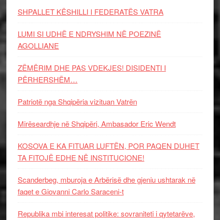
SHPALLET KËSHILLI I FEDERATËS VATRA
LUMI SI UDHË E NDRYSHIM NË POEZINË
AGOLLIANE
ZËMËRIM DHE PAS VDEKJES! DISIDENTI I
PËRHERSHËM…
Patriotë nga Shqipëria vizituan Vatrën
Mirëseardhje në Shqipëri, Ambasador Eric Wendt
KOSOVA E KA FITUAR LUFTËN, POR PAQEN DUHET
TA FITOJË EDHE NË INSTITUCIONE!
Scanderbeg, mburoja e Arbërisë dhe gjeniu ushtarak në
faqet e Giovanni Carlo Saraceni-t
Republika mbi interesat politike: sovraniteti i qytetarëve,