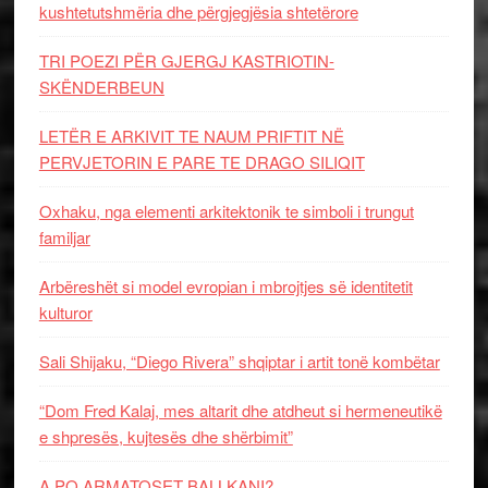
kushtetutshmëria dhe përgjegjësia shtetërore
TRI POEZI PËR GJERGJ KASTRIOTIN-
SKËNDERBEUN
LETËR E ARKIVIT TE NAUM PRIFTIT NË
PERVJETORIN E PARE TE DRAGO SILIQIT
Oxhaku, nga elementi arkitektonik te simboli i trungut
familjar
Arbëreshët si model evropian i mbrojtjes së identitetit
kulturor
Sali Shijaku, “Diego Rivera” shqiptar i artit tonë kombëtar
“Dom Fred Kalaj, mes altarit dhe atdheut si hermeneutikë
e shpresës, kujtesës dhe shërbimit”
A PO ARMATOSET BALLKANI?