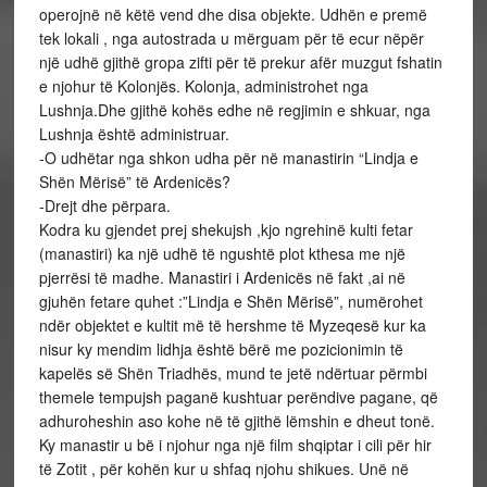
operojnë në këtë vend dhe disa objekte. Udhën e premë
tek lokali , nga autostrada u mërguam për të ecur nëpër
një udhë gjithë gropa zifti për të prekur afër muzgut fshatin
e njohur të Kolonjës. Kolonja, administrohet nga
Lushnja.Dhe gjithë kohës edhe në regjimin e shkuar, nga
Lushnja është administruar.
-O udhëtar nga shkon udha për në manastirin “Lindja e
Shën Mërisë” të Ardenicës?
-Drejt dhe përpara.
Kodra ku gjendet prej shekujsh ,kjo ngrehinë kulti fetar
(manastiri) ka një udhë të ngushtë plot kthesa me një
pjerrësi të madhe. Manastiri i Ardenicës në fakt ,ai në
gjuhën fetare quhet :”Lindja e Shën Mërisë”, numërohet
ndër objektet e kultit më të hershme të Myzeqesë kur ka
nisur ky mendim lidhja është bërë me pozicionimin të
kapelës së Shën Triadhës, mund te jetë ndërtuar përmbi
themele tempujsh paganë kushtuar perëndive pagane, që
adhuroheshin aso kohe në të gjithë lëmshin e dheut tonë.
Ky manastir u bë i njohur nga një film shqiptar i cili për hir
të Zotit , për kohën kur u shfaq njohu shikues. Unë në