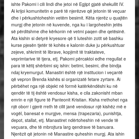
ishte Pakomi i cili lindi dhe jetoi në Egjipt gjatë shekullit IV.
Ai krijoi komunitetin e parë të njerëzve që jetonin të veçuar
dhe i përkushtoheshin vetëm besimit. Këta njerëz u quajtën
murgj dhe jetonin në kuvende, nga ku i largoheshin jetës
së përditshme dhe kërkonin në vetmi paqen dhe qetësinë.
Ata kishin si detyrë kryesore që ti luteshin zotit së bashku
kurse pjesën tjetër të kohës e kalonin duke ju përkushtuar
zejeve, shkrimit të librave, kopjimit të traktateve,
veprimtarive të tjera, etj. Pakomi përcaktoi edhe rregullat e
para të këtij shërbimi siç ishin: betimi, besimi, dhe bindja
ndaj kryemurgut. Manastiri është një institucion i veçantë
që vepron Brenda kishës si organizatë fetare zyrtare. Ai
përbëhet nga një objekt në formë katërkëndëshi ku në
qendër të tij është vendosur kisha, e cila zakonisht mban
emrin e një figure të Panteonit Kristian. Kisha rrethohet nga
një oborr i gjerë rreth të cilit janë vendosur një kishëz më e
vogël, banesat e murgjve, mensa (trapezaria), punishtja,
depot, stallat, etj. Manastiret ndërtoheshin në vende të
veçuara, dhe të mbrojtura larg qendrave të banuara.
Njerëzit që jetonin në Manastire quheshin murgj. Ata ishin