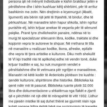
persona që në mënyrë individuale e kishin braktisur jetën e
përditshme dhe i ishin kushtuar këtij shërbimi, për të arritur
bashkimin me zotin. Nën drejtimin e kryemurgut (Abatit,
Igumenit) ata bënin një jetë të thjeshtë, të bindur, dhe të
përkushtuar. Në manastire ishin hapur shkolla, ishin ngritur
punishte etj, ishin krijuar anekse të veçanta për të sëmuret
psiqike. Pranë tyre zhvilloheshin panaire, ndërsa në to
murgj të specializuar shkruanin libra, kodike, traktate si dhe
kopjonin vepra te autoreve te shquar. Në rrethana të tilla
në manastire u realizuan kodike, ikona, afreske, epitafe
dhe vepra të tjera artistike e kulturore. Diku rreth shekullit
të VI kjo traditë nisi të aplikohej edhe në vendin tonë, duke
krijuar traditën e saj, ku nuk mungonin vendet e
përshtatshme dhe të vetmuara për ngritjen e manastireve.
Manastiri në këtë kodër të Ardenicës plotëson tre kushte :
qendër kulturore, shpirtërore dhe historike. Biblioteka ka
qenë ndër më të pasurat. Biblioteka ruante plotë 32.000
libra dhe dokumentacione u shkatërrua nga flakët e zjarrit
që e përzhitën në një ditë të mbrapshtë të vitit 1932. Lidhur
me pjesën mistike të saj duhet thënë se gjurmët nisin nga
kohët pagane lidhja është bërë me pozicionimin të kapelës