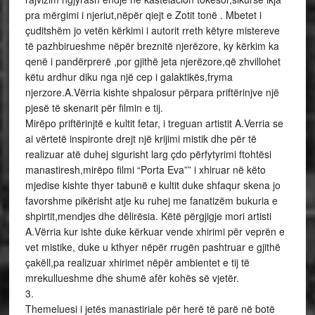
pra mërgimi i njeriut,nëpër qiejt e Zotit tonë . Mbetet i
çuditshëm jo vetën kërkimi i autorit rreth këtyre mistereve
të pazhbirueshme nëpër breznitë njerëzore, ky kërkim ka
qenë i pandërprerë ,por gjithë jeta njerëzore,që zhvillohet
këtu ardhur diku nga një cep i galaktikës,fryma
njerzore.A.Vërria kishte shpalosur përpara priftërinjve një
pjesë të skenarit për filmin e tij.
Mirëpo priftërinjtë e kultit fetar, i treguan artistit A.Verria se
ai vërtetë inspironte drejt një krijimi mistik dhe për të
realizuar atë duhej sigurisht larg çdo përfytyrimi ftohtësi
manastiresh,mirëpo filmi “Porta Eva”” i xhiruar në këto
mjedise kishte thyer tabunë e kultit duke shfaqur skena jo
favorshme pikërisht atje ku ruhej me fanatizëm bukuria e
shpirtit,mendjes dhe dëlirësia. Këtë përgjigje mori artisti
A.Vërria kur ishte duke kërkuar vende xhirimi për veprën e
vet mistike, duke u kthyer nëpër rrugën pashtruar e gjithë
çakëll,pa realizuar xhirimet nëpër ambientet e tij të
mrekullueshme dhe shumë afër kohës së vjetër.
3.
Themeluesi i jetës manastiriale për herë të parë në botë