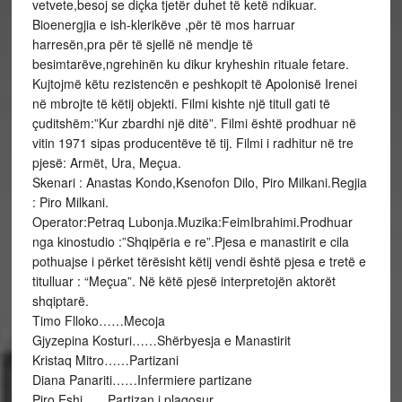
vetvete,besoj se diçka tjetër duhet të ketë ndikuar.
Bioenergjia e ish-klerikëve ,për të mos harruar
harresën,pra për të sjellë në mendje të
besimtarëve,ngrehinën ku dikur kryheshin rituale fetare.
Kujtojmë këtu rezistencën e peshkopit të Apolonisë Irenei
në mbrojte të këtij objekti. Filmi kishte një titull gati të
çuditshëm:”Kur zbardhi një ditë”. Filmi është prodhuar në
vitin 1971 sipas producentëve të tij. Filmi i radhitur në tre
pjesë: Armët, Ura, Meçua.
Skenari : Anastas Kondo,Ksenofon Dilo, Piro Milkani.Regjia
: Piro Milkani.
Operator:Petraq Lubonja.Muzika:FeimIbrahimi.Prodhuar
nga kinostudio :”Shqipëria e re”.Pjesa e manastirit e cila
pothuajse i përket tërësisht këtij vendi është pjesa e tretë e
titulluar : “Meçua”. Në këtë pjesë interpretojën aktorët
shqiptarë.
Timo Flloko……Mecoja
Gjyzepina Kosturi……Shërbyesja e Manastirit
Kristaq Mitro……Partizani
Diana Panariti……Infermiere partizane
Piro Eshi……Partizan i plagosur