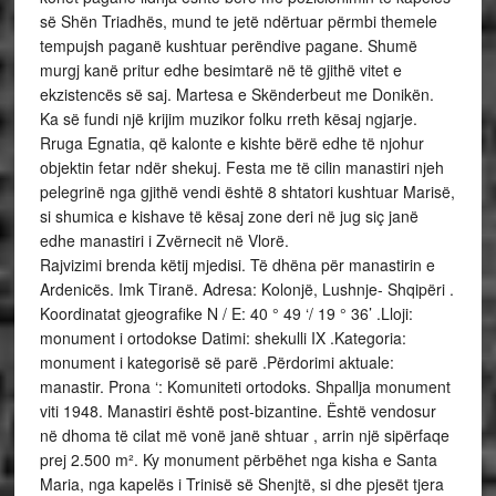
së Shën Triadhës, mund te jetë ndërtuar përmbi themele
tempujsh paganë kushtuar perëndive pagane. Shumë
murgj kanë pritur edhe besimtarë në të gjithë vitet e
ekzistencës së saj. Martesa e Skënderbeut me Donikën.
Ka së fundi një krijim muzikor folku rreth kësaj ngjarje.
Rruga Egnatia, që kalonte e kishte bërë edhe të njohur
objektin fetar ndër shekuj. Festa me të cilin manastiri njeh
pelegrinë nga gjithë vendi është 8 shtatori kushtuar Marisë,
si shumica e kishave të kësaj zone deri në jug siç janë
edhe manastiri i Zvërnecit në Vlorë.
Rajvizimi brenda këtij mjedisi. Të dhëna për manastirin e
Ardenicës. Imk Tiranë. Adresa: Kolonjë, Lushnje- Shqipëri .
Koordinatat gjeografike N / E: 40 ° 49 ‘/ 19 ° 36’ .Lloji:
monument i ortodokse Datimi: shekulli IX .Kategoria:
monument i kategorisë së parë .Përdorimi aktuale:
manastir. Prona ‘: Komuniteti ortodoks. Shpallja monument
viti 1948. Manastiri është post-bizantine. Është vendosur
në dhoma të cilat më vonë janë shtuar , arrin një sipërfaqe
prej 2.500 m². Ky monument përbëhet nga kisha e Santa
Maria, nga kapelës i Trinisë së Shenjtë, si dhe pjesët tjera