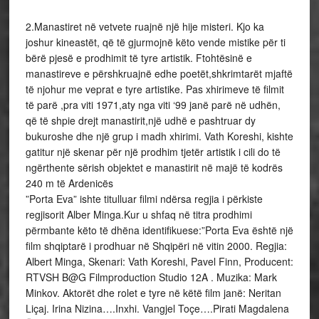
2.Manastiret në vetvete ruajnë një hije misteri. Kjo ka
joshur kineastët, që të gjurmojnë këto vende mistike për ti
bërë pjesë e prodhimit të tyre artistik. Ftohtësinë e
manastireve e përshkruajnë edhe poetët,shkrimtarët mjaftë
të njohur me veprat e tyre artistike. Pas xhirimeve të filmit
të parë ,pra viti 1971,aty nga viti ‘99 janë parë në udhën,
që të shpie drejt manastirit,një udhë e pashtruar dy
bukuroshe dhe një grup i madh xhirimi. Vath Koreshi, kishte
gatitur një skenar për një prodhim tjetër artistik i cili do të
ngërthente sërish objektet e manastirit në majë të kodrës
240 m të Ardenicës
”Porta Eva” ishte titulluar filmi ndërsa regjia i përkiste
regjisorit Alber Minga.Kur u shfaq në titra prodhimi
përmbante këto të dhëna identifikuese:”Porta Eva është një
film shqiptarë i prodhuar në Shqipëri në vitin 2000. Regjia:
Albert Minga, Skenari: Vath Koreshi, Pavel Finn, Producent:
RTVSH B@G Filmproduction Studio 12A . Muzika: Mark
Minkov. Aktorët dhe rolet e tyre në këtë film janë: Neritan
Liçaj. Irina Nizina….Inxhi. Vangjel Toçe….Pirati Magdalena