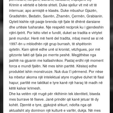
Krimin e vërtetë e bënte shteti. Duke sjellur vit më vit të
internuar, apo armiqtë e klasës. Duke mbushur Gjazën,
Gradishtën, Bedatin, Savrën, Zhamën, Çermën, Grabianin.
Qyteti kishte një paqje brenda një fjale të dhënë darsiane
dhe urtësie fusharake. Nje respekti reciprok ku i gjendeshin
njëri-tjetrit. Por këto vitet e fundit, duket se tradita e virtytet
janë mundur. Herë më herë del tradita, mbaj mend se si në
1997-ën u mblodhën një grup burrash, të shpëtonin
qytetin. Kam qënë edhe unë si kronist, vëzhgues, por më
gëzonte fakti që fjala po merrte peshë. Megjithëse nga
jashtë na gjuanin me kallashnikov. Pastaj erdhi një moment
forca e mundi fjalën. Në mes ishin partitë. Kësisoj edhe
produktet ishin monstruoze. Nuk dua t’i përmend. Por nëse
ka mbetur akoma një intelektual atyre rrugëve duhet të flasi
hapur, partitë me taktikat e tyre kanë një haraç të madh në
këtë kalvar krimesh.
Dhe ka vetëm një rrugë për rikthimin tek identiteti, biseda
mes burrave të fiseve. Janë prindër që kanë jetuar të dy
kohët. Djemtë e tyre, gjykojnë shkurt, ndofta nga që
aktualisht aty dominon një kulturë e varfër, dukja. Në mes