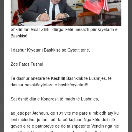
Shkrimtari Visar Zhiti i dërgoi këtë mesazh për kryetarin e
Bashkisë:
I dashur Kryetar i Bashkisë së Qytetit tonë,
Zoti Fatos Tushe!
Të dashur anëtarë të Këshillit Bashkiak të Lushnjës, të
dashur bashkëqytetare e bashkëqytetarë!
Sot është dita e Kongresit të madh të Lushnjes,
aq jetik për Atdheun, që 101 vite më parë u mblodh aty ku
jeni mbledhur ju tani, për ta përkujtuar. Nga këtu doli një
qeveri e re e patriotëve që do ta shpëtonte Vendin nga një