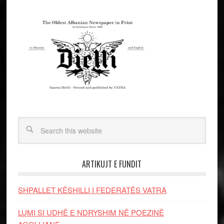
ARTIKUJT E FUNDIT
SHPALLET KËSHILLI I FEDERATËS VATRA
LUMI SI UDHË E NDRYSHIM NË POEZINË