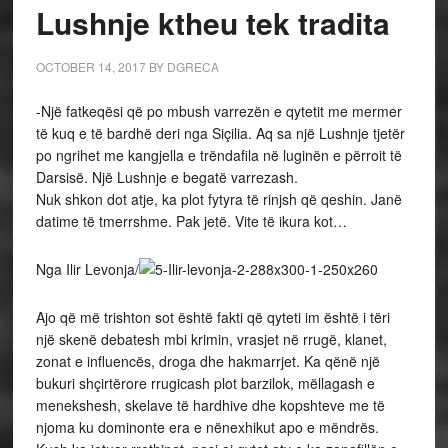
Lushnje ktheu tek tradita
OCTOBER 14, 2017
BY
DGRECA
-Një fatkeqësi që po mbush varrezën e qytetit me mermer
të kuq e të bardhë deri nga Siçilia. Aq sa një Lushnje tjetër
po ngrihet me kangjella e trëndafila në luginën e përroit të
Darsisë. Një Lushnje e begatë varrezash.
Nuk shkon dot atje, ka plot fytyra të rinjsh që qeshin. Janë
datime të tmerrshme. Pak jetë. Vite të ikura kot…
Nga Ilir Levonja/
Ajo që më trishton sot është fakti që qyteti im është i tëri
një skenë debatesh mbi krimin, vrasjet në rrugë, klanet,
zonat e influencës, droga dhe hakmarrjet. Ka qënë një
bukuri shçirtërore rrugicash plot barzilok, mëllagash e
menekshesh, skelave të hardhive dhe kopshteve me të
njoma ku dominonte era e nënexhikut apo e mëndrës.