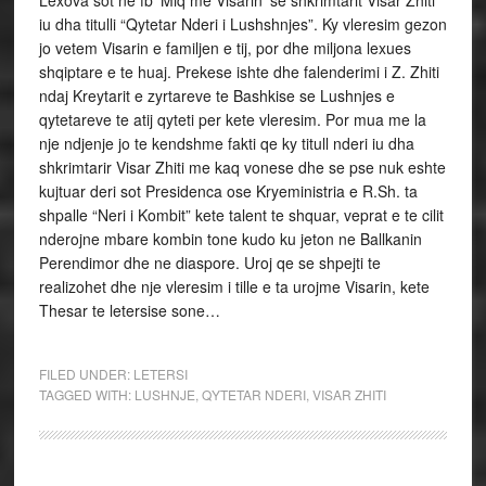
Lexova sot ne fb ‘Miq me Visarin’ se shkrimtarit Visar Zhiti
iu dha titulli “Qytetar Nderi i Lushshnjes”. Ky vleresim gezon
jo vetem Visarin e familjen e tij, por dhe miljona lexues
shqiptare e te huaj. Prekese ishte dhe falenderimi i Z. Zhiti
ndaj Kreytarit e zyrtareve te Bashkise se Lushnjes e
qytetareve te atij qyteti per kete vleresim. Por mua me la
nje ndjenje jo te kendshme fakti qe ky titull nderi iu dha
shkrimtarir Visar Zhiti me kaq vonese dhe se pse nuk eshte
kujtuar deri sot Presidenca ose Kryeministria e R.Sh. ta
shpalle “Neri i Kombit” kete talent te shquar, veprat e te cilit
nderojne mbare kombin tone kudo ku jeton ne Ballkanin
Perendimor dhe ne diaspore. Uroj qe se shpejti te
realizohet dhe nje vleresim i tille e ta urojme Visarin, kete
Thesar te letersise sone…
FILED UNDER:
LETERSI
TAGGED WITH:
LUSHNJE
,
QYTETAR NDERI
,
VISAR ZHITI