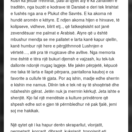
Kush ka jetuar rrethinat, pasi ai qytet aty e ka zanafillën e
traditën, nga buzët e kodrave të Darsisë e deri tek lirishtat
e fushës nga ana e Plukut dhe Savrës. E ka akoma në
hundë aromën e këtyre. E ndjen akoma hijen e hinxave, të
kolipseve, vidheve, blirit etj.., që fatkeqësisht sot janë
zevendësuar me palmat e Arabisë. Atyre që u është
mbushur mendja se me pallatet e larta kanë kapur qiellin,
kanë humbur një here e përgjithmnoë Lushnjen e
vërtetë…, atë pra të rrugicave dhe avllive. Nga memoria
ime është e tëra një bukuri djemsh e vajzash, ku tek-tuk
dallonte ndonjë rrugaç lagjeje. Me jakën përpjetë, këpucë
me taka të larta e llapë përpara, pantallona kauboj e ca
favorite a cullufe të gjata. Por aq ishin, madje edhe sherrin
e kishin me namus. Dilnin tek e tek në sy të shoqërisë dhe
ndaheshin gjërat. Jetën nuk ja merrnin kërkujt. Jeta ishte e
shenjtë. Kjo fal një mendësie a kulture prindërore që
shpesh edhe sot e gjen të përmbledhur në pak fjalë, jemi
soj me hakikak.
Një qytet që i ka hapur derën skraparliut, vlonjatit,
permetarit, korçarit, dibranit, kuksianit, tropojanit etj.