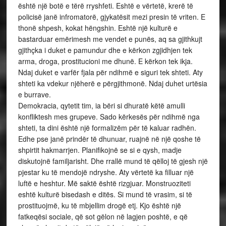
është një botë e tërë rryshfeti. Eshtë e vërtetë, krerë të
policisë janë infromatorë, gjykatësit mezi presin të vriten. E
thonë shpesh, kokat hëngshin. Eshtë një kulturë e
bastarduar emërimesh me vendet e punës, aq sa gjithkujt
gjithçka i duket e pamundur dhe e kërkon zgjidhjen tek
arma, droga, prostitucioni me dhunë. E kërkon tek ikja.
Ndaj duket e varfër fjala për ndihmë e siguri tek shteti. Aty
shteti ka vdekur njëherë e përgjithmonë. Ndaj duhet urtësia
e burrave.
Demokracia, qytetit tim, ia bëri si dhuratë këtë amulli
konfliktesh mes grupeve. Sado kërkesës për ndihmë nga
shteti, ta dini është një formalizëm për të kaluar radhën.
Edhe pse janë prindër të dhunuar, ruajnë në një qoshe të
shpirtit hakmarrjen. Planifikojnë se si e qysh, madje
diskutojnë familjarisht. Dhe rrallë mund të qëlloj të gjesh një
pjestar ku të mendojë ndryshe. Aty vërtetë ka filluar një
luftë e heshtur. Më saktë është rizgjuar. Monstruoziteti
eshtë kulturë bisedash e ditës. Si mund të vrasim, si të
prostituojmë, ku të mbjellim drogë etj. Kjo është një
fatkeqësi sociale, që sot gëlon në lagjen poshtë, e që