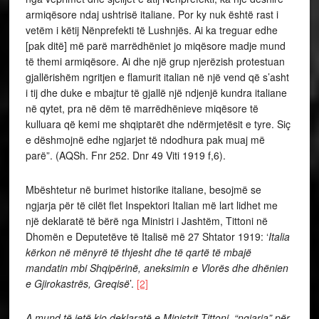
armiqësore ndaj ushtrisë italiane. Por ky nuk është rast i
vetëm i këtij Nënprefekti të Lushnjës. Ai ka treguar edhe
[pak ditë] më parë marrëdhëniet jo miqësore madje mund
të themi armiqësore. Ai dhe një grup njerëzish protestuan
gjallërishëm ngritjen e flamurit italian në një vend që s’asht
i tij dhe duke e mbajtur të gjallë një ndjenjë kundra italiane
në qytet, pra në dëm të marrëdhënieve miqësore të
kulluara që kemi me shqiptarët dhe ndërmjetësit e tyre. Siç
e dëshmojnë edhe ngjarjet të ndodhura pak muaj më
parë”. (AQSh. Fnr 252. Dnr 49 Viti 1919 f,6).
Mbështetur në burimet historike italiane, besojmë se
ngjarja për të cilët flet Inspektori Italian më lart lidhet me
një deklaratë të bërë nga Ministri i Jashtëm, Tittoni në
Dhomën e Deputetëve të Italisë më 27 Shtator 1919: ‘
Italia
kërkon në mënyrë të thjesht dhe të qartë të mbajë
mandatin mbi Shqipërinë, aneksimin e Vlorës dhe dhënien
e Gjirokastrës, Greqisë
’.
[2]
A mund të jetë kjo deklaratë e Ministrit Tittoni, “ngjarja” për