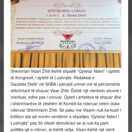
Shkrimtari Visari Zhiti është shpallë “Qytetar Nderi” i qytetit
të Kongresit, i qytetit të Lushnjës. Redaksia e
Gazetës”Dielli” në SHBA i përcjell urimet më të përzemërta
shkrimtarit të shquar Visar Zhiti. Është një vlerësim shumë i
merituar, edhe pse i vonuar. Qyteti i artistëve të shquar dhe
i shkrimtarëve të zëshëm të Kombit ka nderuar veten duke
nderuar Shkrimtarin Zhiti. Së paku me Visarin nuk ka kush i
kritikon ata që morën vendimin e shpalljes “Qytetar Nderi i
Lushnjës” pas 30 vitesh demokraci se ai nuk ka parti
politike që e mbron, ai është vetja. Visari është një vlerë