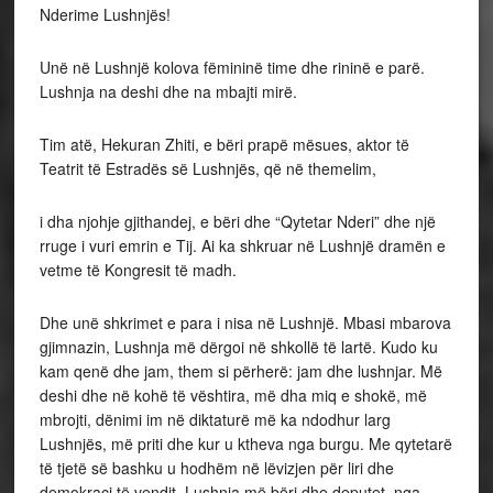
Nderime Lushnjës!
Unë në Lushnjë kolova fëmininë time dhe rininë e parë.
Lushnja na deshi dhe na mbajti mirë.
Tim atë, Hekuran Zhiti, e bëri prapë mësues, aktor të
Teatrit të Estradës së Lushnjës, që në themelim,
i dha njohje gjithandej, e bëri dhe “Qytetar Nderi” dhe një
rruge i vuri emrin e Tij. Ai ka shkruar në Lushnjë dramën e
vetme të Kongresit të madh.
Dhe unë shkrimet e para i nisa në Lushnjë. Mbasi mbarova
gjimnazin, Lushnja më dërgoi në shkollë të lartë. Kudo ku
kam qenë dhe jam, them si përherë: jam dhe lushnjar. Më
deshi dhe në kohë të vështira, më dha miq e shokë, më
mbrojti, dënimi im në diktaturë më ka ndodhur larg
Lushnjës, më priti dhe kur u ktheva nga burgu. Me qytetarë
të tjetë së bashku u hodhëm në lëvizjen për liri dhe
demokraci të vendit. Lushnja më bëri dhe deputet, nga