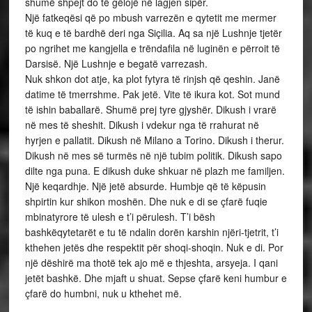
shumë shpejt do të gëlojë në lagjen sipër.
Një fatkeqësi që po mbush varrezën e qytetit me mermer
të kuq e të bardhë deri nga Siçilia. Aq sa një Lushnje tjetër
po ngrihet me kangjella e trëndafila në luginën e përroit të
Darsisë. Një Lushnje e begatë varrezash.
Nuk shkon dot atje, ka plot fytyra të rinjsh që qeshin. Janë
datime të tmerrshme. Pak jetë. Vite të ikura kot. Sot mund
të ishin baballarë. Shumë prej tyre gjyshër. Dikush i vrarë
në mes të sheshit. Dikush i vdekur nga të rrahurat në
hyrjen e pallatit. Dikush në Milano a Torino. Dikush i therur.
Dikush në mes së turmës në një tubim politik. Dikush sapo
dilte nga puna. E dikush duke shkuar në plazh me familjen.
Një keqardhje. Një jetë absurde. Humbje që të këpusin
shpirtin kur shikon moshën. Dhe nuk e di se çfarë fuqie
mbinatyrore të ulesh e t’i përulesh. T’i bësh
bashkëqytetarët e tu të ndalin dorën karshin njëri-tjetrit, t’i
kthehen jetës dhe respektit për shoqi-shoqin. Nuk e di. Por
një dëshirë ma thotë tek ajo më e thjeshta, arsyeja. I qani
jetët bashkë. Dhe mjaft u shuat. Sepse çfarë keni humbur e
çfarë do humbni, nuk u kthehet më.