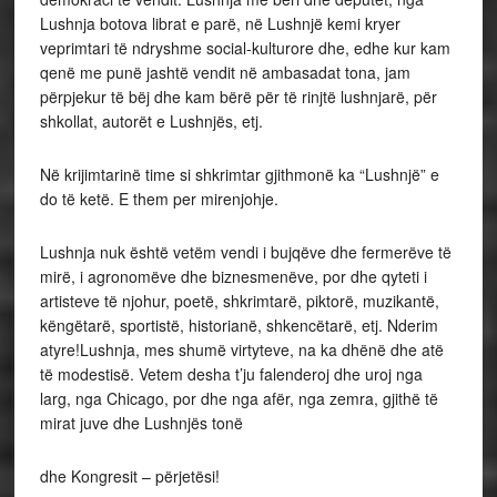
Lushnja botova librat e parë, në Lushnjë kemi kryer
veprimtari të ndryshme social-kulturore dhe, edhe kur kam
qenë me punë jashtë vendit në ambasadat tona, jam
përpjekur të bëj dhe kam bërë për të rinjtë lushnjarë, për
shkollat, autorët e Lushnjës, etj.
Në krijimtarinë time si shkrimtar gjithmonë ka “Lushnjë” e
do të ketë. E them per mirenjohje.
Lushnja nuk është vetëm vendi i bujqëve dhe fermerëve të
mirë, i agronomëve dhe biznesmenëve, por dhe qyteti i
artisteve të njohur, poetë, shkrimtarë, piktorë, muzikantë,
këngëtarë, sportistë, historianë, shkencëtarë, etj. Nderim
atyre!Lushnja, mes shumë virtyteve, na ka dhënë dhe atë
të modestisë. Vetem desha t’ju falenderoj dhe uroj nga
larg, nga Chicago, por dhe nga afër, nga zemra, gjithë të
mirat juve dhe Lushnjës tonë
dhe Kongresit – përjetësi!