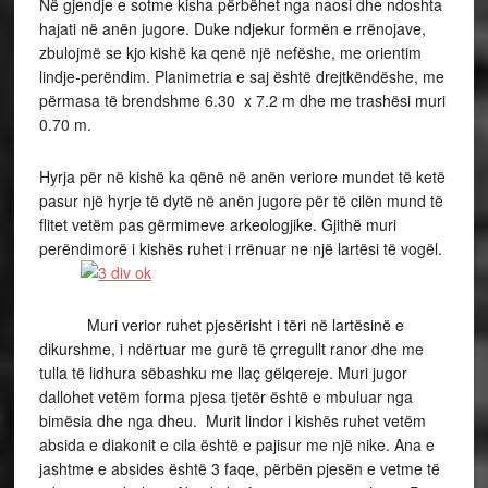
Në gjendje e sotme kisha përbëhet nga naosi dhe ndoshta
hajati në anën jugore. Duke ndjekur formën e rrënojave,
zbulojmë se kjo kishë ka qenë një nefëshe, me orientim
lindje-perëndim. Planimetria e saj është drejtkëndëshe, me
përmasa të brendshme 6.30 x 7.2 m dhe me trashësi muri
0.70 m.
Hyrja për në kishë ka qënë në anën veriore mundet të ketë
pasur një hyrje të dytë në anën jugore për të cilën mund të
flitet vetëm pas gërmimeve arkeologjike. Gjithë muri
perëndimorë i kishës ruhet i rrënuar ne një lartësi të vogël.
Muri verior ruhet pjesërisht i tëri në lartësinë e
dikurshme, i ndërtuar me gurë të çrregullt ranor dhe me
tulla të lidhura sëbashku me llaç gëlqereje. Muri jugor
dallohet vetëm forma pjesa tjetër është e mbuluar nga
bimësia dhe nga dheu. Murit lindor i kishës ruhet vetëm
absida e diakonit e cila është e pajisur me një nike. Ana e
jashtme e absides është 3 faqe, përbën pjesën e vetme të