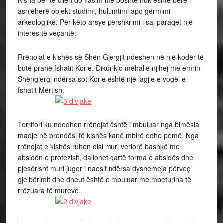
Kisha për të cilën do flasim më poshtë nuk është bërë
asnjëherë objekt studimi, hulumtimi apo gërmimi
arkeologjikë. Për këto arsye përshkrimi i saj paraqet një
interes të veçantë.
Rrënojat e kishës së Shën Gjergjit ndeshen në një kodër të
butë pranë fshatit Korie. Dikur kjo mëhallë njihej me emrin
Shëngjergj ndërsa sot Korie është një lagjje e vogël e
fshatit Mërtish.
Territori ku ndodhen rrënojat është i mbuluar nga bimësia
madje në brendësi të kishës kanë mbirë edhe pemë. Nga
rrënojat e kishës ruhen disi muri veriorë bashkë me
absidën e protezisit, dallohet qartë forma e absidës dhe
pjesërisht muri jugor i naosit ndërsa dyshemeja përveç
gjelbërimit dhe dheut është e mbuluar me mbeturina të
rrëzuara të mureve.