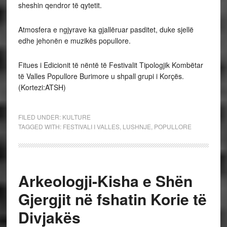
sheshin qendror të qytetit.
Atmosfera e ngjyrave ka gjallëruar pasditet, duke sjellë
edhe jehonën e muzikës popullore.
Fitues i Edicionit të nëntë të Festivalit Tipologjik Kombëtar
të Valles Popullore Burimore u shpall grupi i Korçës.
(Kortezi:ATSH)
FILED UNDER:
KULTURE
TAGGED WITH:
FESTIVALI I VALLES
,
LUSHNJE
,
POPULLORE
Arkeologji-Kisha e Shën
Gjergjit në fshatin Korie të
Divjakës