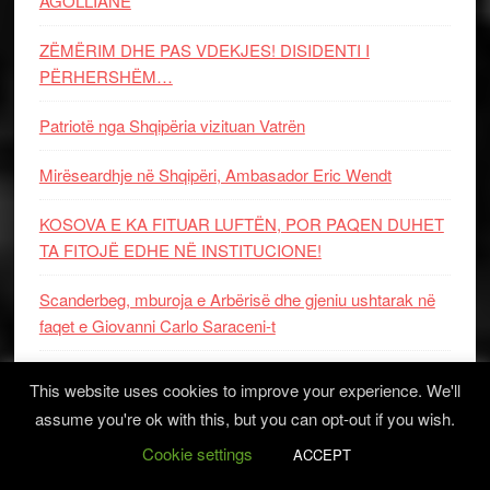
AGOLLIANE
ZËMËRIM DHE PAS VDEKJES! DISIDENTI I
PËRHERSHËM…
Patriotë nga Shqipëria vizituan Vatrën
Mirëseardhje në Shqipëri, Ambasador Eric Wendt
KOSOVA E KA FITUAR LUFTËN, POR PAQEN DUHET
TA FITOJË EDHE NË INSTITUCIONE!
Scanderbeg, mburoja e Arbërisë dhe gjeniu ushtarak në
faqet e Giovanni Carlo Saraceni-t
Republika mbi interesat politike: sovraniteti i qytetarëve,
This website uses cookies to improve your experience. We'll
kushtetutshmëria dhe përgjegjësia shtetërore
assume you're ok with this, but you can opt-out if you wish.
TRI POEZI PËR GJERGJ KASTRIOTIN-
Cookie settings
ACCEPT
SKËNDERBEUN