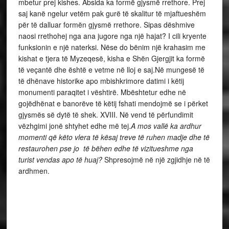
mbetur prej kishes. Absida ka formë gjysmë rrethore. Prej
saj kanë ngelur vetëm pak gurë të skalitur të mjaftueshëm
për të dalluar formën gjysmë rrethore. Sipas dëshmive
naosi rrethohej nga ana jugore nga një hajat? I cili kryente
funksionin e një naterksi. Nëse do bënim një krahasim me
kishat e tjera të Myzeqesë, kisha e Shën Gjergjit ka formë
të veçantë dhe është e vetme në lloj e saj.
Në mungesë të
të dhënave historike apo mbishkrimore datimi i këtij
monumenti paraqitet i vështirë. Mbështetur edhe në
gojëdhënat e banorëve të këtij fshati mendojmë se i përket
gjysmës së dytë të shek. XVIII.
Në vend të përfundimit
vëzhgimi jonë shtyhet edhe më tej.
A mos vallë ka ardhur
momenti që këto vlera të kësaj treve të ruhen madje dhe të
restaurohen pse jo të bëhen edhe të vizitueshme nga
turist vendas apo të huaj?
Shpresojmë në një zgjidhje në të
ardhmen.