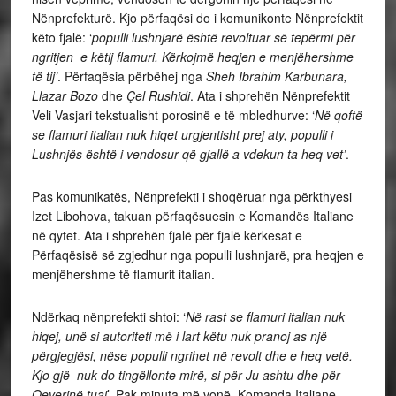
Nënprefekturë. Kjo përfaqësi do i komunikonte Nënprefektit
këto fjalë: ‘
populli lushnjarë është revoltuar së tepërmi për
ngritjen e këtij flamuri. Kërkojmë heqjen e menjëhershme
të tij’
. Përfaqësia përbëhej nga
Sheh
Ibrahim Karbunara,
Llazar Bozo
dhe
Çel Rushidi
. Ata i shprehën Nënprefektit
Veli Vasjari tekstualisht porosinë e të mbledhurve: ‘
Në qoftë
se flamuri italian nuk hiqet urgjentisht prej aty, populli i
Lushnjës është i vendosur që gjallë a vdekun ta heq vet’
.
Pas komunikatës, Nënprefekti i shoqëruar nga përkthyesi
Izet Libohova, takuan përfaqësuesin e Komandës Italiane
në qytet. Ata i shprehën fjalë për fjalë kërkesat e
Përfaqësisë së zgjedhur nga populli lushnjarë, pra heqjen e
menjëhershme të flamurit italian.
Ndërkaq nënprefekti shtoi: ‘
Në rast se flamuri italian nuk
hiqej, unë si autoriteti më i lart këtu nuk pranoj as një
përgjegjësi, nëse populli ngrihet në revolt dhe e heq vetë.
Kjo gjë nuk do tingëllonte mirë, si për Ju ashtu dhe për
Qeverinë tuaj
’. Pak minuta më vonë, Komanda Italiane