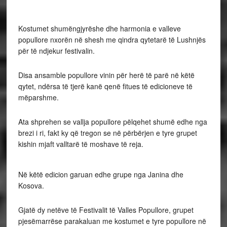
Kostumet shumëngjyrëshe dhe harmonia e valleve
popullore nxorën në shesh me qindra qytetarë të Lushnjës
për të ndjekur festivalin.
Disa ansamble popullore vinin për herë të parë në këtë
qytet, ndërsa të tjerë kanë qenë fitues të edicioneve të
mëparshme.
Ata shprehen se vallja popullore pëlqehet shumë edhe nga
brezi i ri, fakt ky që tregon se në përbërjen e tyre grupet
kishin mjaft valltarë të moshave të reja.
Në këtë edicion garuan edhe grupe nga Janina dhe
Kosova.
Gjatë dy netëve të Festivalit të Valles Popullore, grupet
pjesëmarrëse parakaluan me kostumet e tyre popullore në