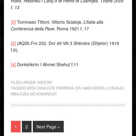
Robo.
Historiku I Lanç-it të rrethit të Lushnjës. Tiranë 2005
f. 13
[2]
Tommaso Tittoni. Vittorio Scialoja.
L’Italia alla
Conferenca della Pave
. Roma 1921 f. 17
[3]
(AQSh.Fnr 252. Dnr 49 Viti 3 Shëndre (Dhjetor) 1919
f,6),
[4]
Dorëshkrim I Ahmet Shehut f.11
FILED UNDER:
HISTORI
TAGGED WITH:
DISA DITË PËRPARA
,
DR. NIKO FERRO
,
LUSHNJE
,
MBAJTJES SË KONGRESIT
1
2
Next Page »