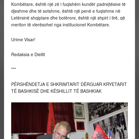
Kombëtare, është një zë i fuqishëm kundër padrejtësive të
djeshme dhe të sotshme, është një penë e fuqishme në
Letërsinë shqiptare dhe botërore, është një shpirt i lirë, që
meriton të vlerësohet nga institucionet Kombëtare.
Urime Visar!
Redaksia e Diellit
***
PËRSHËNDETJA E SHKRIMTARIT DËRGUAR KRYETARIT
TË BASHKISË DHE KËSHILLIT TË BASHKIAK