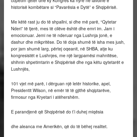
copëtim tjetër dhe ky Kongres ka hyre në lavdinë e
historisë kombëtare si “Pavarësia e Dytë” e Shqipërisë.
Me këtë rast ju do të shpallni, si dhe më parë, “Qytetar
Nderi” të tjerë, mes të cilëve është dhe emri im. Jam i
emocionuar. Jemi ne të nderuar nga Lushnja jonë, e
dashur dhe mikpritëse. Do të doja shumë të isha mes jush,
por jam shumë larg, përtej oqeanit, në SHBA, atje ku
kongresistët e Lushnjes, me një largpamësi mahnitëse,
shihnin shpetimtarin e Shqipërisë dhe nga këtu qytetarët e
Lushnjës,
101 vjet më parë, i dërguan një letër historike, apel,
Presidentit Wilson, në emër të të gjithë shqiptarëve,
firmosur nga Kryetari i atëhershëm.
E parandjenë që Shqipërisë do t’i duhej miqësia
dhe aleanca me Amerikën, që do të bëhej realitet.