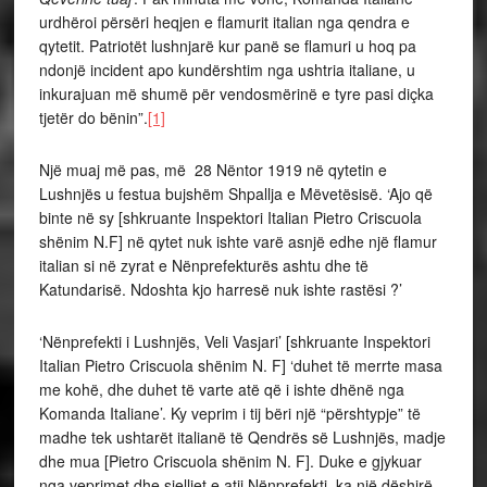
urdhëroi përsëri heqjen e flamurit italian nga qendra e
qytetit. Patriotët lushnjarë kur panë se flamuri u hoq pa
ndonjë incident apo kundërshtim nga ushtria italiane, u
inkurajuan më shumë për vendosmërinë e tyre pasi diçka
tjetër do bënin”.
[1]
Një muaj më pas, më 28 Nëntor 1919 në qytetin e
Lushnjës u festua bujshëm Shpallja e Mëvetësisë. ‘Ajo që
binte në sy [shkruante Inspektori Italian Pietro Criscuola
shënim N.F] në qytet nuk ishte varë asnjë edhe një flamur
italian si në zyrat e Nënprefekturës ashtu dhe të
Katundarisë. Ndoshta kjo harresë nuk ishte rastësi ?’
‘Nënprefekti i Lushnjës, Veli Vasjari’ [shkruante Inspektori
Italian Pietro Criscuola shënim N. F] ‘duhet të merrte masa
me kohë, dhe duhet të varte atë që i ishte dhënë nga
Komanda Italiane’. Ky veprim i tij bëri një “përshtypje” të
madhe tek ushtarët italianë të Qendrës së Lushnjës, madje
dhe mua [Pietro Criscuola shënim N. F]. Duke e gjykuar
nga veprimet dhe sjelljet e atij Nënprefekti, ka një dëshirë