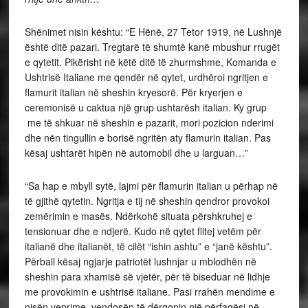
Shënimet nisin kështu: “E Hënë, 27 Tetor 1919, në Lushnjë
është ditë pazari. Tregtarë të shumtë kanë mbushur rrugët
e qytetit. Pikërisht në këtë ditë të zhurmshme, Komanda e
Ushtrisë Italiane me qendër në qytet, urdhëroi ngritjen e
flamurit italian në sheshin kryesorë. Për kryerjen e
ceremonisë u caktua një grup ushtarësh italian. Ky grup
me të shkuar në sheshin e pazarit, mori pozicion nderimi
dhe nën tingullin e borisë ngritën aty flamurin italian. Pas
kësaj ushtarët hipën në automobil dhe u larguan…”
“Sa hap e mbyll sytë, lajmi për flamurin italian u përhap në
të gjithë qytetin. Ngritja e tij në sheshin qendror provokoi
zemërimin e masës. Ndërkohë situata përshkruhej e
tensionuar dhe e ndjerë. Kudo në qytet flitej vetëm për
italianë dhe italianët, të cilët “ishin ashtu” e “janë kështu”.
Përball kësaj ngjarje patriotët lushnjar u mblodhën në
sheshin para xhamisë së vjetër, për të biseduar në lidhje
me provokimin e ushtrisë italiane. Pasi rrahën mendime e
nisën veprime, vendosën të dërgonin një përfaqësi në