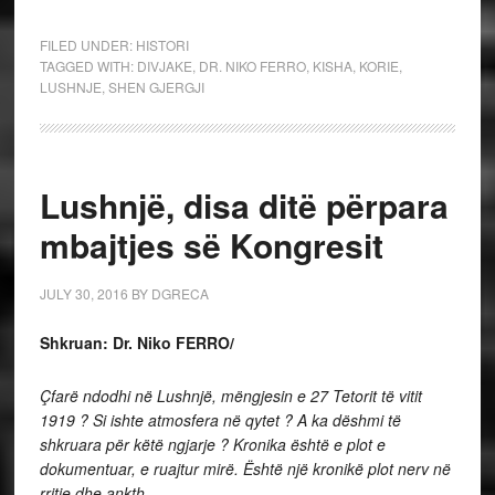
FILED UNDER:
HISTORI
TAGGED WITH:
DIVJAKE
,
DR. NIKO FERRO
,
KISHA
,
KORIE
,
LUSHNJE
,
SHEN GJERGJI
Lushnjë, disa ditë përpara
mbajtjes së Kongresit
JULY 30, 2016
BY
DGRECA
Shkruan: Dr. Niko FERRO/
Çfarë ndodhi në Lushnjë, mëngjesin e 27 Tetorit të vitit
1919 ? Si ishte atmosfera në qytet ? A ka dëshmi të
shkruara për këtë ngjarje ? Kronika është e plot e
dokumentuar, e ruajtur mirë. Është një kronikë plot nerv në
rritje dhe ankth…