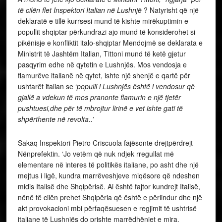
të cilën flet Inspektori Italian në Lushnjë
? Natyrisht që një
deklaratë e tillë kurrsesi mund të kishte mirëkuptimin e
popullit shqiptar përkundrazi ajo mund të konsiderohet si
pikënisje e konfliktit italo-shqiptar Mendojmë se deklarata e
Ministrit të Jashtëm Italian, Tittoni mund të ketë gjetur
pasqyrim edhe në qytetin e Lushnjës. Mos vendosja e
flamurëve italianë në qytet, ishte një shenjë e qartë për
ushtarët italian se ‘
populli i Lushnjës është i vendosur që
gjallë a vdekun të mos pranonte flamurin e një tjetër
pushtuesi,dhe për të mbrojtur lirinë e vet ishte gati të
shpërthente në revolta..’
Sakaq Inspektori Pietro Criscuola fajësonte drejtpërdrejt
Nënprefektin. ‘Jo vetëm që nuk ndjek rregullat më
elementare në interes të politikës italiane, po asht dhe një
mejtus i ligë, kundra marrëveshjeve miqësore që ndeshen
midis Italisë dhe Shqipërisë. Ai është fajtor kundrejt Italisë,
nënë të cilën prehet Shqipëria që është e përlindur dhe një
akt provokacioni mbi përfaqësuesen e regjimit të ushtrisë
italiane të Lushnjës do prishte marrëdhëniet e mira.