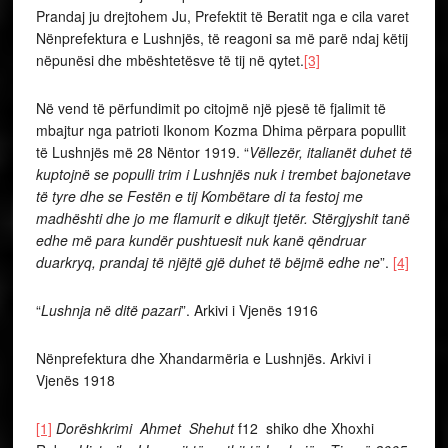
Prandaj ju drejtohem Ju, Prefektit të Beratit nga e cila varet
Nënprefektura e Lushnjës, të reagoni sa më parë ndaj këtij
nëpunësi dhe mbështetësve të tij në qytet.
[3]
Në vend të përfundimit po citojmë një pjesë të fjalimit të
mbajtur nga patrioti Ikonom Kozma Dhima përpara popullit
të Lushnjës më 28 Nëntor 1919. “
Vëllezër, italianët duhet të
kuptojnë se populli trim i Lushnjës nuk i trembet bajonetave
të tyre dhe se Festën e tij Kombëtare di ta festoj me
madhështi dhe jo me flamurit e dikujt tjetër. Stërgjyshit tanë
edhe më para kundër pushtuesit nuk kanë qëndruar
duarkryq, prandaj të njëjtë gjë duhet të bëjmë edhe ne
”.
[4]
“
Lushnja në ditë pazari
”. Arkivi i Vjenës 1916
Nënprefektura dhe Xhandarmëria e Lushnjës. Arkivi i
Vjenës 1918
[1]
Dorëshkrimi Ahmet Shehut
f12 shiko dhe Xhoxhi