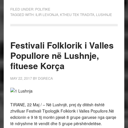
FILED UNDER:
POLITIKE
TAGGED WITH:
ILIR LEVONJA
,
KTHEU TEK TRADITA
,
LUSHNJE
Festivali Folklorik i Valles
Popullore në Lushnje,
fituese Korça
MAY 22, 2017
BY
DGRECA
TIRANE, 22 Maj / – Në Lushnjë, prej dy ditësh është
zhvilluar Festivali Tipologjik Folklorik i Valles Popullore.
Në
edicionin e 9 të tij morën pjesë 8 grupe garuese nga qarqe
të ndryshme të vendit dhe 5 grupe përshëndetëse.