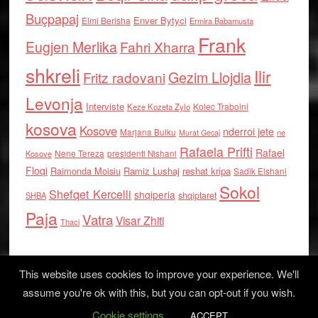
Buçpapaj
Enver Bytyci
Elmi Berisha
Ermira Babamusta
Frank
Eugjen Merlika
Fahri Xharra
shkreli
Ilir
Gezim Llojdia
Fritz radovani
Levonja
Interviste
Kolec Traboini
Keze Kozeta Zylo
kosova
Kosove
nderroi jete
Marjana Bulku
ne
Murat Gecaj
Rafaela Prifti
Rafael
Nene Tereza
Kosove
presidenti Nishani
Floqi
Raimonda Moisiu
Ramiz Lushaj
reshat kripa
Sadik Elshani
Sokol
Shefqet Kercelli
shqiperia
shqiptaret
SHBA
Paja
Vatra
Visar Zhiti
Thaci
This website uses cookies to improve your experience. We'll
assume you're ok with this, but you can opt-out if you wish.
Cookie settings
Log in
ACCEPT