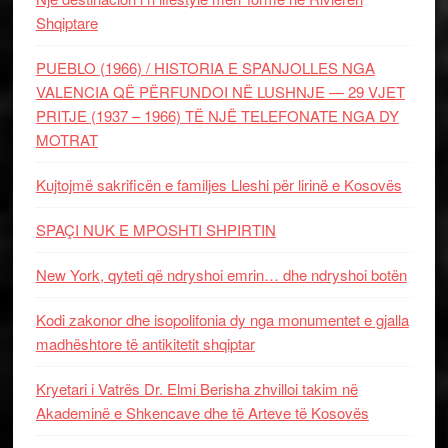
Shqiptare
PUEBLO (1966) / HISTORIA E SPANJOLLES NGA
VALENCIA QË PËRFUNDOI NË LUSHNJE — 29 VJET
PRITJE (1937 – 1966) TË NJË TELEFONATE NGA DY
MOTRAT
Kujtojmë sakrificën e familjes Lleshi për lirinë e Kosovës
SPAÇI NUK E MPOSHTI SHPIRTIN
New York, qyteti që ndryshoi emrin… dhe ndryshoi botën
Kodi zakonor dhe isopolifonia dy nga monumentet e gjalla
madhështore të antikitetit shqiptar
Kryetari i Vatrës Dr. Elmi Berisha zhvilloi takim në
Akademinë e Shkencave dhe të Arteve të Kosovës