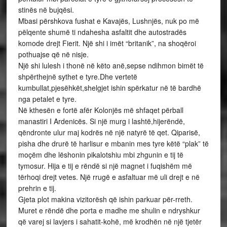
stinës në bujqësi.
Mbasi përshkova fushat e Kavajës, Lushnjës, nuk po më
pëlqente shumë ti ndahesha asfaltit dhe autostradës
komode drejt Fierit. Një shi i imët “britanik”, na shoqëroi
pothuajse që në nisje.
Një shi lulesh i thonë në këto anë,sepse ndihmon bimët të
shpërthejnë sythet e tyre.Dhe vertetë
kumbullat,pjesëhkët,shelgjet ishin spërkatur në të bardhë
nga petalet e tyre.
Në kthesën e fortë afër Kolonjës më shfaqet përball
manastiri I Ardenicës. Si një murg i lashtë,hijerëndë,
qëndronte ulur maj kodrës në një natyrë të qet. Qiparisë,
pisha dhe drurë të harlisur e mbanin mes tyre këtë “plak” të
moçëm dhe lëshonin pikalotshiu mbi zhgunin e tij të
tymosur. Hija e tij e rëndë si një magnet i fuqishëm më
tërhoqi drejt vetes. Një rrugë e asfaltuar më uli drejt e në
prehrin e tij.
Gjeta plot makina vizitorësh që ishin parkuar për-rreth.
Muret e rëndë dhe porta e madhe me shulin e ndryshkur
që varej si lavjers i sahatit-kohë, më krodhën në një tjetër