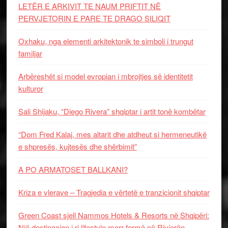
LETËR E ARKIVIT TE NAUM PRIFTIT NË
PERVJETORIN E PARE TE DRAGO SILIQIT
Oxhaku, nga elementi arkitektonik te simboli i trungut
familjar
Arbëreshët si model evropian i mbrojtjes së identitetit
kulturor
Sali Shijaku, “Diego Rivera” shqiptar i artit tonë kombëtar
“Dom Fred Kalaj, mes altarit dhe atdheut si hermeneutikë
e shpresës, kujtesës dhe shërbimit”
A PO ARMATOSET BALLKANI?
Kriza e vlerave – Tragjedia e vërtetë e tranzicionit shqiptar
Green Coast sjell Nammos Hotels & Resorts në Shqipëri:
Një destinacion i ri lifestyle merr formë në Rivierën