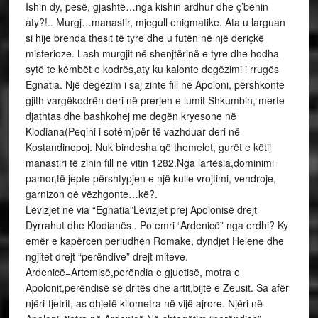
Ishin dy, pesë, gjashtë…nga kishin ardhur dhe ç’bënin
aty?!.. Murgj…manastir, mjegull enigmatike. Ata u larguan
si hije brenda thesit të tyre dhe u futën në një deriçkë
misterioze. Lash murgjit në shenjtërinë e tyre dhe hodha
sytë te këmbët e kodrës,aty ku kalonte degëzimi i rrugës
Egnatia. Një degëzim i saj zinte fill në Apoloni, përshkonte
gjith vargëkodrën deri në prerjen e lumit Shkumbin, merte
djathtas dhe bashkohej me degën kryesone në
Klodiana(Peqini i sotëm)për të vazhduar deri në
Kostandinopoj. Nuk bindesha që themelet, gurët e këtij
manastiri të zinin fill në vitin 1282.Nga lartësia,dominimi
pamor,të jepte përshtypjen e një kulle vrojtimi, vendroje,
garnizon që vëzhgonte…kë?.
Lëvizjet në via “Egnatia”Lëvizjet prej Apolonisë drejt
Dyrrahut dhe Klodianës.. Po emri “Ardenicë” nga erdhi? Ky
emër e kapërcen periudhën Romake, dyndjet Helene dhe
ngjitet drejt “perëndive” drejt miteve.
Ardenicë=Artemisë,perëndia e gjuetisë, motra e
Apolonit,perëndisë së dritës dhe artit,bijtë e Zeusit. Sa afër
njëri-tjetrit, as dhjetë kilometra në vijë ajrore. Njëri në