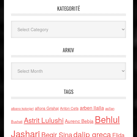
KATEGORITË
Kategoritë
ARKIV
Arkiv
TAGS
arben llalla
alfons Grishaj
Anton Cefa
asllan
albano kolonjari
Behlul
Astrit Lulushi
Aurenc Bebja
Bushati
Jashari
dalip greca
Beqir Sina
Elida