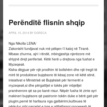
Perënditë flisnin shqip
APRIL 15, 2014
BY
DGRECA
Nga Nikolla LENA/
Zakonisht fundjavat nuk më pëlqen t’i kaloj në Tiranë.
Mbase zhurma, ajri i rëndë, mbingjeshja njerëzore më
shtyjnë drejt periferisë. Këtë herë u drejtova nga fushat e
Myzeqesë.
Kisha dëgjuar për një prodhim të bollshëm dhe një tregti të
mirë të produkteve bujqësore të kësaj zone në këtë stinë,
inisiativat e Ministrisë së Bujqësisë për fermerët e
myzeqesë,si dhe përgatitjet e tokës për mbjelljet
pranëverore që sa po kanë nisur. Nëpër fusha të zinte syri
makineri bujqësore që pastronin tokën duke e bërë gati për
plugim,pemë të harlisura nga gjelbërimi,kultivues të
përkulur mbi parcelat e tyre e gjithëfarsoj procesesh të