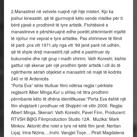
2.Manastiret në vetvete ruajnë një hije misteri. Kjo ka
joshur kineastët, që të gjurmojnë këto vende mistike për ti
bërë pjesë e prodhimit të tyre artistik. Ftohtësinë e
manastireve e përshkruajnë edhe poetët,shkrimtarët mjaftë
të njohur me veprat e tyre artistike. Pas xhirimeve të filmit
të parë ,pra viti 1971,aty nga viti ‘99 janë parë në udhën,
që të shpie drejt manastirit,një udhë e pashtruar dy
bukuroshe dhe një grup i madh xhirimi. Vath Koreshi, kishte
gatitur një skenar për një prodhim tjetër artistik i cili do të
ngërthente sërish objektet e manastirit në majë të kodrës
240 m të Ardenicës
”Porta Eva” ishte titulluar filmi ndërsa regjia i përkiste
regjisorit Alber Minga.Kur u shfaq në titra prodhimi
përmbante këto të dhëna identifikuese:”Porta Eva është një
film shqiptarë i prodhuar në Shqipëri në vitin 2000. Regjia:
Albert Minga, Skenari: Vath Koreshi, Pavel Finn, Producent:
RTVSH B@G Filmproduction Studio 12A . Muzika: Mark
Minkov. Aktorët dhe rolet e tyre në këtë film janë: Neritan
Liçaj. Irina Nizina….Inxhi. Vangjel Toçe….Pirati Magdalena