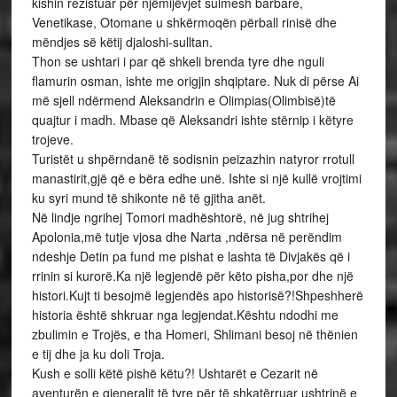
kishin rezistuar për njëmijëvjet sulmesh barbare,
Venetikase, Otomane u shkërmoqën përball rinisë dhe
mëndjes së këtij djaloshi-sulltan.
Thon se ushtari i par që shkeli brenda tyre dhe nguli
flamurin osman, ishte me origjin shqiptare. Nuk di përse Ai
më sjell ndërmend Aleksandrin e Olimpias(Olimbisë)të
quajtur i madh. Mbase që Aleksandri ishte stërnip i këtyre
trojeve.
Turistët u shpërndanë të sodisnin peizazhin natyror rrotull
manastirit,gjë që e bëra edhe unë. Ishte si një kullë vrojtimi
ku syri mund të shikonte në të gjitha anët.
Në lindje ngrihej Tomori madhështorë, në jug shtrihej
Apolonia,më tutje vjosa dhe Narta ,ndërsa në perëndim
ndeshje Detin pa fund me pishat e lashta të Divjakës që i
rrinin si kurorë.Ka një legjendë për këto pisha,por dhe një
histori.Kujt ti besojmë legjendës apo historisë?!Shpeshherë
historia është shkruar nga legjendat.Kështu ndodhi me
zbulimin e Trojës, e tha Homeri, Shlimani besoj në thënien
e tij dhe ja ku doli Troja.
Kush e solli këtë pishë këtu?! Ushtarët e Cezarit në
aventurën e gjeneralit të tyre për të shkatërruar ushtrinë e