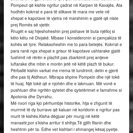
Pompeut që kishte ngritur çadrat në Karpen të Kavajës. Ata
hodhën kokrrat e para të stikave të mara me vete në
xhepat e kapotave të vjetra në marshimin e gjatë që niste
prej Romës së vjetër.
Rrugët e saj hijeshoheshin prej pishave të buta njëlloj si
këto këtu në Divjakë. Mbase I konsideronin si çamçakiza të
kohës së tyre. Relaksoheshin me to para betejës. Kokrrat e
para ranë nga xhepat e grisur të kapotave ushtarake gjatë
fushimit në rërën e plazhit pas zbarkimit prej anijeve
luftarake dhe mbin e morën jetë në këtë plazh të bukur.
Përballë kishin varkat me rrema të lundrimit, detin e gjerë
dhe pas tij Atdheun. Mbrapa shpine Pompein dhe një tokë
të huaj. Një tokë që e njohën dhe e lakmuan. Më vonë e
pushtuan dhe ngritën qytetet dhe qytetërimet e famshme si
Apolonia dhe Dyrrahu.
Më nxori nga kjo përhumbje historike, hija e zhgunit të
murrmë të dy burrave që kaluan në koridorin e ngritur pas
murit të kishës.Kisha dëgjuar për murgj në këtë
manastir,por s’kisha arritur ti shihja.Të gjith flisnin dhe
heshtnin për ta. Edhe vet kishtari i shmangej kësaj pyetje.