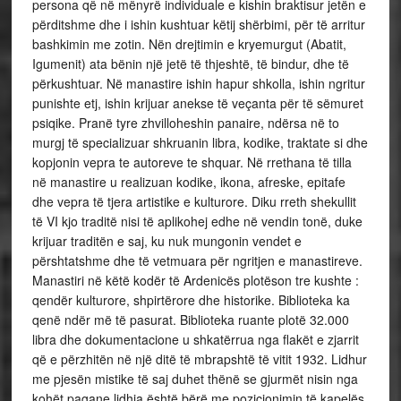
persona që në mënyrë individuale e kishin braktisur jetën e
përditshme dhe i ishin kushtuar këtij shërbimi, për të arritur
bashkimin me zotin. Nën drejtimin e kryemurgut (Abatit,
Igumenit) ata bënin një jetë të thjeshtë, të bindur, dhe të
përkushtuar. Në manastire ishin hapur shkolla, ishin ngritur
punishte etj, ishin krijuar anekse të veçanta për të sëmuret
psiqike. Pranë tyre zhvilloheshin panaire, ndërsa në to
murgj të specializuar shkruanin libra, kodike, traktate si dhe
kopjonin vepra te autoreve te shquar. Në rrethana të tilla
në manastire u realizuan kodike, ikona, afreske, epitafe
dhe vepra të tjera artistike e kulturore. Diku rreth shekullit
të VI kjo traditë nisi të aplikohej edhe në vendin tonë, duke
krijuar traditën e saj, ku nuk mungonin vendet e
përshtatshme dhe të vetmuara për ngritjen e manastireve.
Manastiri në këtë kodër të Ardenicës plotëson tre kushte :
qendër kulturore, shpirtërore dhe historike. Biblioteka ka
qenë ndër më të pasurat. Biblioteka ruante plotë 32.000
libra dhe dokumentacione u shkatërrua nga flakët e zjarrit
që e përzhitën në një ditë të mbrapshtë të vitit 1932. Lidhur
me pjesën mistike të saj duhet thënë se gjurmët nisin nga
kohët pagane lidhja është bërë me pozicionimin të kapelës