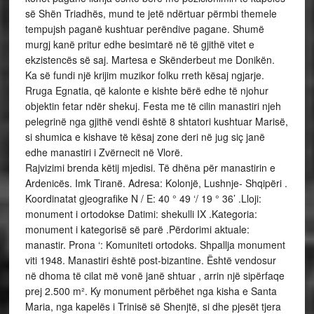
së Shën Triadhës, mund te jetë ndërtuar përmbi themele
tempujsh paganë kushtuar perëndive pagane. Shumë
murgj kanë pritur edhe besimtarë në të gjithë vitet e
ekzistencës së saj. Martesa e Skënderbeut me Donikën.
Ka së fundi një krijim muzikor folku rreth kësaj ngjarje.
Rruga Egnatia, që kalonte e kishte bërë edhe të njohur
objektin fetar ndër shekuj. Festa me të cilin manastiri njeh
pelegrinë nga gjithë vendi është 8 shtatori kushtuar Marisë,
si shumica e kishave të kësaj zone deri në jug siç janë
edhe manastiri i Zvërnecit në Vlorë.
Rajvizimi brenda këtij mjedisi. Të dhëna për manastirin e
Ardenicës. Imk Tiranë. Adresa: Kolonjë, Lushnje- Shqipëri .
Koordinatat gjeografike N / E: 40 ° 49 ‘/ 19 ° 36’ .Lloji:
monument i ortodokse Datimi: shekulli IX .Kategoria:
monument i kategorisë së parë .Përdorimi aktuale:
manastir. Prona ‘: Komuniteti ortodoks. Shpallja monument
viti 1948. Manastiri është post-bizantine. Është vendosur
në dhoma të cilat më vonë janë shtuar , arrin një sipërfaqe
prej 2.500 m². Ky monument përbëhet nga kisha e Santa
Maria, nga kapelës i Trinisë së Shenjtë, si dhe pjesët tjera