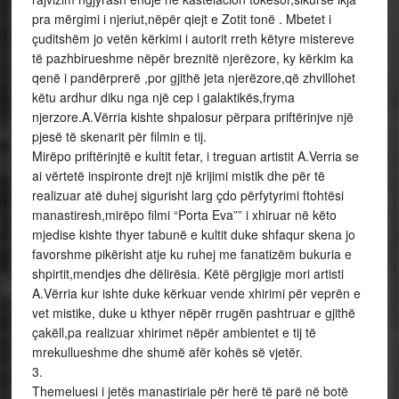
pra mërgimi i njeriut,nëpër qiejt e Zotit tonë . Mbetet i
çuditshëm jo vetën kërkimi i autorit rreth këtyre mistereve
të pazhbirueshme nëpër breznitë njerëzore, ky kërkim ka
qenë i pandërprerë ,por gjithë jeta njerëzore,që zhvillohet
këtu ardhur diku nga një cep i galaktikës,fryma
njerzore.A.Vërria kishte shpalosur përpara priftërinjve një
pjesë të skenarit për filmin e tij.
Mirëpo priftërinjtë e kultit fetar, i treguan artistit A.Verria se
ai vërtetë inspironte drejt një krijimi mistik dhe për të
realizuar atë duhej sigurisht larg çdo përfytyrimi ftohtësi
manastiresh,mirëpo filmi “Porta Eva”” i xhiruar në këto
mjedise kishte thyer tabunë e kultit duke shfaqur skena jo
favorshme pikërisht atje ku ruhej me fanatizëm bukuria e
shpirtit,mendjes dhe dëlirësia. Këtë përgjigje mori artisti
A.Vërria kur ishte duke kërkuar vende xhirimi për veprën e
vet mistike, duke u kthyer nëpër rrugën pashtruar e gjithë
çakëll,pa realizuar xhirimet nëpër ambientet e tij të
mrekullueshme dhe shumë afër kohës së vjetër.
3.
Themeluesi i jetës manastiriale për herë të parë në botë