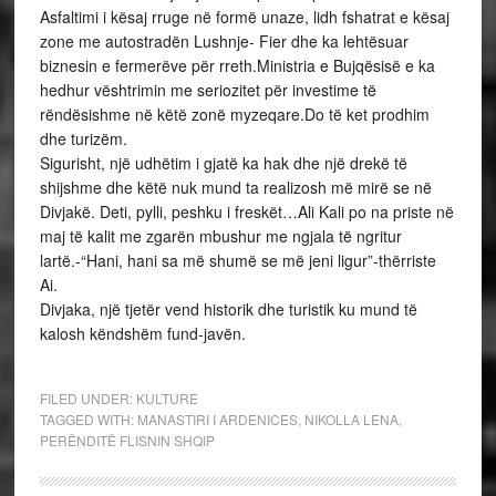
Asfaltimi i kësaj rruge në formë unaze, lidh fshatrat e kësaj
zone me autostradën Lushnje- Fier dhe ka lehtësuar
biznesin e fermerëve për rreth.Ministria e Bujqësisë e ka
hedhur vështrimin me seriozitet për investime të
rëndësishme në këtë zonë myzeqare.Do të ket prodhim
dhe turizëm.
Sigurisht, një udhëtim i gjatë ka hak dhe një drekë të
shijshme dhe këtë nuk mund ta realizosh më mirë se në
Divjakë. Deti, pylli, peshku i freskët…Ali Kali po na priste në
maj të kalit me zgarën mbushur me ngjala të ngritur
lartë.-“Hani, hani sa më shumë se më jeni ligur”-thërriste
Ai.
Divjaka, një tjetër vend historik dhe turistik ku mund të
kalosh këndshëm fund-javën.
FILED UNDER:
KULTURE
TAGGED WITH:
MANASTIRI I ARDENICES
,
NIKOLLA LENA
,
PERËNDITË FLISNIN SHQIP