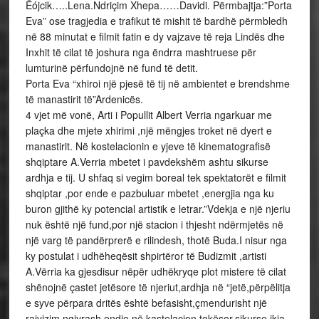
Ëójcik…..Lena.Ndriçim Xhepa……Davidi. Përmbajtja:”Porta
Eva” ose tragjedia e trafikut të mishit të bardhë përmbledh
në 88 minutat e filmit fatin e dy vajzave të reja Lindës dhe
Inxhit të cilat të joshura nga ëndrra mashtruese për
lumturinë përfundojnë në fund të detit.
Porta Eva “xhiroi një pjesë të tij në ambientet e brendshme
të manastirit të”Ardenicës.
4 vjet më vonë, Arti i Popullit Albert Verria ngarkuar me
plaçka dhe mjete xhirimi ,një mëngjes troket në dyert e
manastirit. Në kostelacionin e yjeve të kinematografisë
shqiptare A.Verria mbetet i pavdekshëm ashtu sikurse
ardhja e tij. U shfaq si vegim boreal tek spektatorët e filmit
shqiptar ,por ende e pazbuluar mbetet ,energjia nga ku
buron gjithë ky potencial artistik e letrar.”Vdekja e një njeriu
nuk është një fund,por një stacion i thjesht ndërmjetës në
një varg të pandërprerë e rilindesh, thotë Buda.I nisur nga
ky postulat i udhëheqësit shpirtëror të Budizmit ,artisti
A.Vërria ka gjesdisur nëpër udhëkryqe plot mistere të cilat
shënojnë çastet jetësore të njeriut,ardhja në “jetë,përpëlitja
e syve përpara dritës është befasisht,çmendurisht një
rajvizim ngjyrash endje në kastelacion tokësor,sikurse ikja