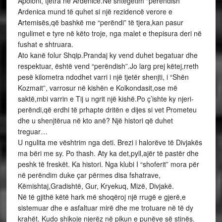
Apoloni, tjetra në Ardenicë.Në shtegëtim “perëndish”
Ardenica mund të quhet si një rezidencë verore e
Artemisës,që bashkë me “perëndi” të tjera,kan pasur
ngulimet e tyre në këto troje, nga malet e thepisura deri në
fushat e shtruara.
Ato kanë folur Shqip.Prandaj ky vend duhet begatuar dhe
respektuar, është vend “perëndish”.Jo larg prej këtej,rreth
pesë kilometra ndodhet varri i një tjetër shenjti, i “Shën
Kozmait”, varrosur në kishën e Kolkondasit,ose më
saktë,mbi varrin e Tij u ngrit një kishë.Po ç’ishte ky njeri-
perëndi,që erdhi të prhapte dritën e dijes si vet Prometeu
dhe u shenjtërua në kto anë? Një histori që duhet
treguar…
U ngulita me vështrim nga deti. Brezi i halorëve të Divjakës
ma bëri me sy. Po thash. Aty ka det,pyll,ajër të pastër dhe
peshk të freskët. Ka histori. Nga klubi I “shoferit” mora për
në perëndim duke çar përmes disa fshatrave,
Këmishtaj,Gradishtë, Gur, Kryekuq, Mizë, Divjakë.
Në të gjithë këtë hark më shoqëroj një rrugë e gjerë,e
sistemuar dhe e asfaltuar mirë dhe me trotuare në të dy
krahët. Kudo shikoje njerëz në pikun e punëve së stinës.