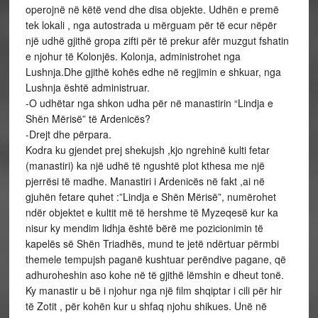
operojnë në këtë vend dhe disa objekte. Udhën e premë
tek lokali , nga autostrada u mërguam për të ecur nëpër
një udhë gjithë gropa zifti për të prekur afër muzgut fshatin
e njohur të Kolonjës. Kolonja, administrohet nga
Lushnja.Dhe gjithë kohës edhe në regjimin e shkuar, nga
Lushnja është administruar.
-O udhëtar nga shkon udha për në manastirin “Lindja e
Shën Mërisë” të Ardenicës?
-Drejt dhe përpara.
Kodra ku gjendet prej shekujsh ,kjo ngrehinë kulti fetar
(manastiri) ka një udhë të ngushtë plot kthesa me një
pjerrësi të madhe. Manastiri i Ardenicës në fakt ,ai në
gjuhën fetare quhet :”Lindja e Shën Mërisë”, numërohet
ndër objektet e kultit më të hershme të Myzeqesë kur ka
nisur ky mendim lidhja është bërë me pozicionimin të
kapelës së Shën Triadhës, mund te jetë ndërtuar përmbi
themele tempujsh paganë kushtuar perëndive pagane, që
adhuroheshin aso kohe në të gjithë lëmshin e dheut tonë.
Ky manastir u bë i njohur nga një film shqiptar i cili për hir
të Zotit , për kohën kur u shfaq njohu shikues. Unë në