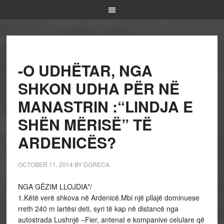
-O UDHËTAR, NGA
SHKON UDHA PËR NË
MANASTRIN :“LINDJA E
SHËN MËRISË” TË
ARDENICËS?
OCTOBER 11, 2014
BY
DGRECA
NGA GËZIM LLOJDIA*/
1.Këtë verë shkova në Ardenicë.Mbi një pllajë dominuese
rreth 240 m lartësi deti, syri të kap në distancë nga
autostrada Lushnjë –Fier, antenat e kompanive celulare që