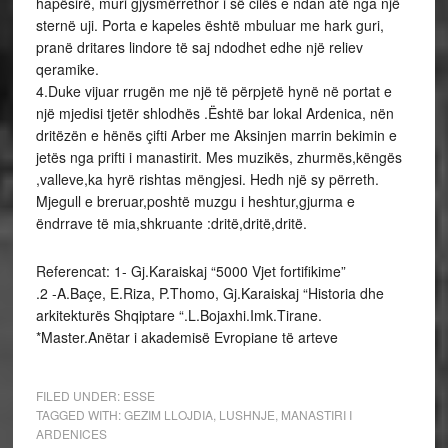
hapësirë, muri gjysmërrethor i së cilës e ndan atë nga një
sternë uji. Porta e kapeles është mbuluar me hark guri,
pranë dritares lindore të saj ndodhet edhe një reliev
qeramike.
4.Duke vijuar rrugën me një të përpjetë hynë në portat e
një mjedisi tjetër shlodhës .Është bar lokal Ardenica, nën
dritëzën e hënës çifti Arber me Aksinjen marrin bekimin e
jetës nga prifti i manastirit. Mes muzikës, zhurmës,këngës
,valleve,ka hyrë rishtas mëngjesi. Hedh një sy përreth.
Mjegull e breruar,poshtë muzgu i heshtur,gjurma e
ëndrrave të mia,shkruante :dritë,dritë,dritë.
Referencat: 1- Gj.Karaiskaj “5000 Vjet fortifikime”
.2 -A.Baçe, E.Riza, P.Thomo, Gj.Karaiskaj “Historia dhe
arkitekturës Shqiptare “.L.Bojaxhi.Imk.Tirane.
*Master.Anëtar i akademisë Evropiane të arteve
FILED UNDER:
ESSE
TAGGED WITH:
GEZIM LLOJDIA
,
LUSHNJE
,
MANASTIRI I
ARDENICES