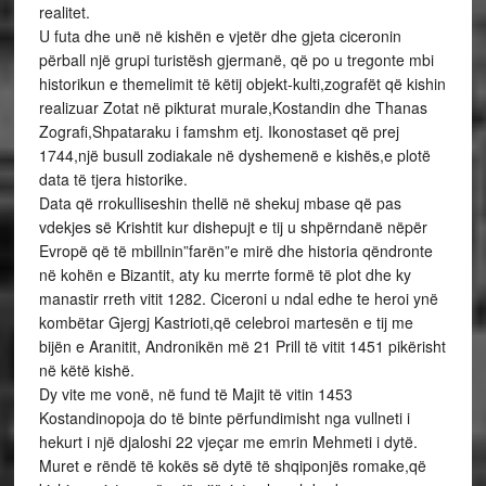
realitet.
U futa dhe unë në kishën e vjetër dhe gjeta ciceronin
përball një grupi turistësh gjermanë, që po u tregonte mbi
historikun e themelimit të këtij objekt-kulti,zografët që kishin
realizuar Zotat në pikturat murale,Kostandin dhe Thanas
Zografi,Shpataraku i famshm etj. Ikonostaset që prej
1744,një busull zodiakale në dyshemenë e kishës,e plotë
data të tjera historike.
Data që rrokulliseshin thellë në shekuj mbase që pas
vdekjes së Krishtit kur dishepujt e tij u shpërndanë nëpër
Evropë që të mbillnin”farën”e mirë dhe historia qëndronte
në kohën e Bizantit, aty ku merrte formë të plot dhe ky
manastir rreth vitit 1282. Ciceroni u ndal edhe te heroi ynë
kombëtar Gjergj Kastrioti,që celebroi martesën e tij me
bijën e Aranitit, Andronikën më 21 Prill të vitit 1451 pikërisht
në këtë kishë.
Dy vite me vonë, në fund të Majit të vitin 1453
Kostandinopoja do të binte përfundimisht nga vullneti i
hekurt i një djaloshi 22 vjeçar me emrin Mehmeti i dytë.
Muret e rëndë të kokës së dytë të shqiponjës romake,që