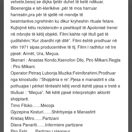
vetvete,besoj se diçka tjetër duhet të ketë ndikuar.
Bioenergjia e ish-klerikëve ,për të mos harruar
harresën,pra për të sjellë në mendje të
besimtarëve,ngrehinën ku dikur kryheshin rituale fetare.
Kujtojmë këtu rezistencën e peshkopit të Apolonisë Irenei
në mbrojte të këtij objekti. Filmi kishte një titull gati të
çuditshëm:”Kur zbardhi një ditë”. Filmi është prodhuar në
vitin 1971 sipas producentëve të tij. Filmi i radhitur në tre
pjesë: Armët, Ura, Meçua.
Skenari : Anastas Kondo,Ksenofon Dilo, Piro Milkani.Regjia
: Piro Milkani.
Operator:Petraq Lubonja.Muzika:FeimIbrahimi.Prodhuar
nga kinostudio :”Shqipëria e re”.Pjesa e manastirit e cila
pothuajse i përket tërësisht këtij vendi është pjesa e tretë e
titulluar : “Meçua”. Në këtë pjesë interpretojën aktorët
shqiptarë.
Timo Flloko……Mecoja
Gjyzepina Kosturi……Shërbyesja e Manastirit
Kristaq Mitro……Partizani
Diana Panariti……Infermiere partizane
Piro Eshi……Partizan i plagosur