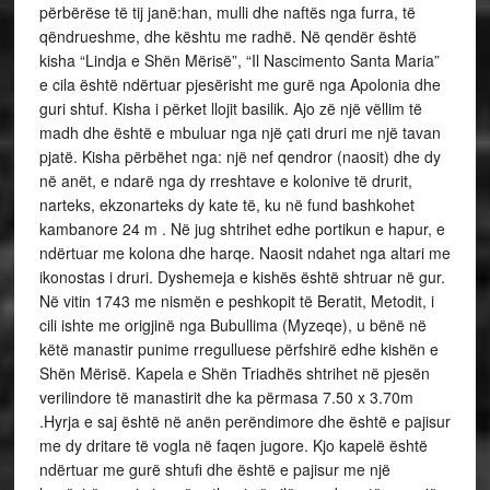
përbërëse të tij janë:han, mulli dhe naftës nga furra, të
qëndrueshme, dhe kështu me radhë. Në qendër është
kisha “Lindja e Shën Mërisë”, “Il Nascimento Santa Maria”
e cila është ndërtuar pjesërisht me gurë nga Apolonia dhe
guri shtuf. Kisha i përket llojit basilik. Ajo zë një vëllim të
madh dhe është e mbuluar nga një çati druri me një tavan
pjatë. Kisha përbëhet nga: një nef qendror (naosit) dhe dy
në anët, e ndarë nga dy rreshtave e kolonive të drurit,
narteks, ekzonarteks dy kate të, ku në fund bashkohet
kambanore 24 m . Në jug shtrihet edhe portikun e hapur, e
ndërtuar me kolona dhe harqe. Naosit ndahet nga altari me
ikonostas i druri. Dyshemeja e kishës është shtruar në gur.
Në vitin 1743 me nismën e peshkopit të Beratit, Metodit, i
cili ishte me origjinë nga Bubullima (Myzeqe), u bënë në
këtë manastir punime rregulluese përfshirë edhe kishën e
Shën Mërisë. Kapela e Shën Triadhës shtrihet në pjesën
verilindore të manastirit dhe ka përmasa 7.50 x 3.70m
.Hyrja e saj është në anën perëndimore dhe është e pajisur
me dy dritare të vogla në faqen jugore. Kjo kapelë është
ndërtuar me gurë shtufi dhe është e pajisur me një