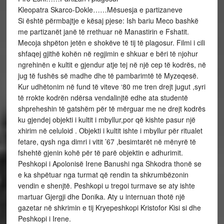
Kleopatra Skarco-Dokle……Mësuesja e partizaneve
Si është përmbajtje e kësaj pjese: Ish bariu Meco bashkë
me partizanët janë të rrethuar në Manastirin e Fshatit.
Mecoja shpëton jetën e shokëve të tij të plagosur. Filmi i cili
shfaqej gjithë kohën në regjimin e shkuar e bëri të njohur
ngrehinën e kultit e gjendur atje tej në një cep të kodrës, në
jug të fushës së madhe dhe të pambarimtë të Myzeqesë.
Kur udhëtonim në fund të viteve ‘80 me tren drejt jugut ,syri
të rrokte kodrën ndërsa vendalinjtë edhe ata studentë
shpreheshin të gatshëm për të mërguar me ne drejt kodrës
ku gjendej objekti i kultit i mbyllur,por që kishte pasur një
xhirim në celuloid . Objekti i kultit ishte i mbyllur për ritualet
fetare, qysh nga dimri i vitit ’67 ,besimtarët në mënyrë të
fshehtë gjenin kohë për të parë objektin e adhurimit.
Peshkopi i Apolonisë Irene Banushi nga Shkodra thonë se
e ka shpëtuar nga turmat që rendin ta shkrumbëzonin
vendin e shenjtë. Peshkopi u tregoi turmave se aty ishte
martuar Gjergji dhe Donika. Aty u internuan thotë një
gazetar në shkrimin e tij Kryepeshkopi Kristofor Kisi si dhe
Peshkopi i Irene.