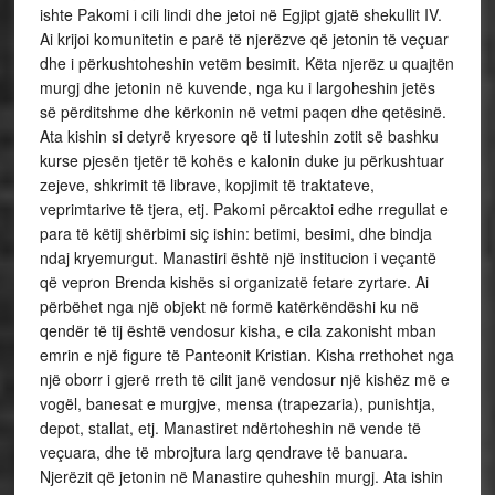
ishte Pakomi i cili lindi dhe jetoi në Egjipt gjatë shekullit IV.
Ai krijoi komunitetin e parë të njerëzve që jetonin të veçuar
dhe i përkushtoheshin vetëm besimit. Këta njerëz u quajtën
murgj dhe jetonin në kuvende, nga ku i largoheshin jetës
së përditshme dhe kërkonin në vetmi paqen dhe qetësinë.
Ata kishin si detyrë kryesore që ti luteshin zotit së bashku
kurse pjesën tjetër të kohës e kalonin duke ju përkushtuar
zejeve, shkrimit të librave, kopjimit të traktateve,
veprimtarive të tjera, etj. Pakomi përcaktoi edhe rregullat e
para të këtij shërbimi siç ishin: betimi, besimi, dhe bindja
ndaj kryemurgut. Manastiri është një institucion i veçantë
që vepron Brenda kishës si organizatë fetare zyrtare. Ai
përbëhet nga një objekt në formë katërkëndëshi ku në
qendër të tij është vendosur kisha, e cila zakonisht mban
emrin e një figure të Panteonit Kristian. Kisha rrethohet nga
një oborr i gjerë rreth të cilit janë vendosur një kishëz më e
vogël, banesat e murgjve, mensa (trapezaria), punishtja,
depot, stallat, etj. Manastiret ndërtoheshin në vende të
veçuara, dhe të mbrojtura larg qendrave të banuara.
Njerëzit që jetonin në Manastire quheshin murgj. Ata ishin