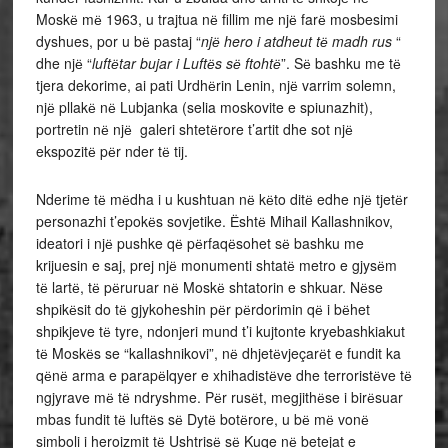
Moskё mё 1963, u trajtua nё fillim me njё farё mosbesimi
dyshues, por u bё pastaj “
njё hero i atdheut tё madh rus
“
dhe njё “
luftёtar bujar i Luftёs sё ftohtё
”. Sё bashku me tё
tjera dekorime, ai pati Urdhёrin Lenin, njё varrim solemn,
njё pllakё nё Lubjanka (selia moskovite e spiunazhit),
portretin nё njё galeri shtetёrore t’artit dhe sot njё
ekspozitё pёr nder tё tij.
Nderime tё mёdha i u kushtuan nё kёto ditё edhe njё tjetёr
personazhi t’epokёs sovjetike. Ёshtё Mihail Kallashnikov,
ideatori i njё pushke qё pёrfaqёsohet sё bashku me
krijuesin e saj, prej njё monumenti shtatё metro e gjysёm
tё lartё, tё pёruruar nё Moskё shtatorin e shkuar. Nёse
shpikёsit do tё gjykoheshin pёr pёrdorimin qё i bёhet
shpikjeve tё tyre, ndonjeri mund t’i kujtonte kryebashkiakut
tё Moskёs se “kallashnikovi”, nё dhjetёvjeçarёt e fundit ka
qёnё arma e parapёlqyer e xhihadistёve dhe terroristёve tё
ngjyrave mё tё ndryshme. Pёr rusёt, megjithёse i birёsuar
mbas fundit tё luftёs sё Dytё botёrore, u bё mё vonё
simboli i heroizmit tё Ushtrisё sё Kuqe nё betejat e