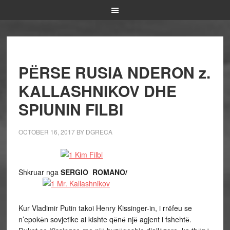
PЁRSE RUSIA NDERON z.
KALLASHNIKOV DHE
SPIUNIN FILBI
OCTOBER 16, 2017
BY
DGRECA
Shkruar nga
SERGIO ROMANO/
Kur Vladimir Putin takoi Henry Kissinger-in, i rrёfeu se
n’epokёn sovjetike ai kishte qёnё njё agjent i fshehtё.