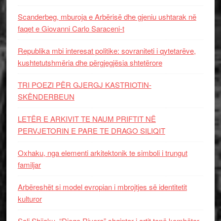
Scanderbeg, mburoja e Arbërisë dhe gjeniu ushtarak në
faqet e Giovanni Carlo Saraceni-t
Republika mbi interesat politike: sovraniteti i qytetarëve,
kushtetutshmëria dhe përgjegjësia shtetërore
TRI POEZI PËR GJERGJ KASTRIOTIN-
SKËNDERBEUN
LETËR E ARKIVIT TE NAUM PRIFTIT NË
PERVJETORIN E PARE TE DRAGO SILIQIT
Oxhaku, nga elementi arkitektonik te simboli i trungut
familjar
Arbëreshët si model evropian i mbrojtjes së identitetit
kulturor
Sali Shijaku, “Diego Rivera” shqiptar i artit tonë kombëtar