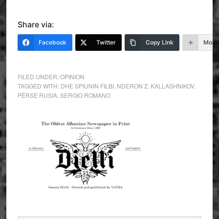
Share via:
Facebook
Twitter
Copy Link
More
FILED UNDER:
OPINION
TAGGED WITH:
DHE SPIUNIN FILBI
,
NDERON Z. KALLASHNIKOV
,
PЁRSE RUSIA
,
SERGIO ROMANO