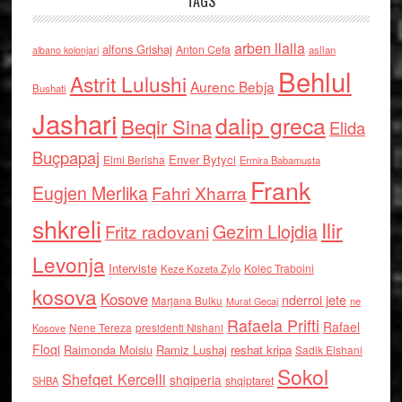
TAGS
arben llalla
alfons Grishaj
Anton Cefa
asllan
albano kolonjari
Behlul
Astrit Lulushi
Aurenc Bebja
Bushati
Jashari
dalip greca
Beqir Sina
Elida
Buçpapaj
Enver Bytyci
Elmi Berisha
Ermira Babamusta
Frank
Eugjen Merlika
Fahri Xharra
shkreli
Ilir
Gezim Llojdia
Fritz radovani
Levonja
Interviste
Kolec Traboini
Keze Kozeta Zylo
kosova
Kosove
nderroi jete
Marjana Bulku
ne
Murat Gecaj
Rafaela Prifti
Rafael
Nene Tereza
Kosove
presidenti Nishani
Floqi
Raimonda Moisiu
Ramiz Lushaj
reshat kripa
Sadik Elshani
Sokol
Shefqet Kercelli
shqiperia
shqiptaret
SHBA