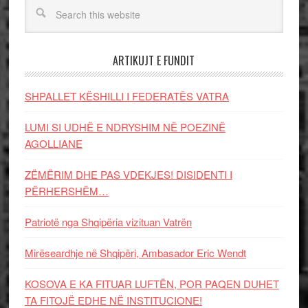
ARTIKUJT E FUNDIT
SHPALLET KËSHILLI I FEDERATËS VATRA
LUMI SI UDHË E NDRYSHIM NË POEZINË
AGOLLIANE
ZËMËRIM DHE PAS VDEKJES! DISIDENTI I
PËRHERSHËM…
Patriotë nga Shqipëria vizituan Vatrën
Mirëseardhje në Shqipëri, Ambasador Eric Wendt
KOSOVA E KA FITUAR LUFTËN, POR PAQEN DUHET
TA FITOJË EDHE NË INSTITUCIONE!