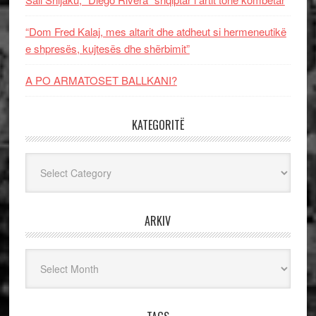
“Dom Fred Kalaj, mes altarit dhe atdheut si hermeneutikë
e shpresës, kujtesës dhe shërbimit”
A PO ARMATOSET BALLKANI?
KATEGORITË
Kategoritë
ARKIV
Arkiv