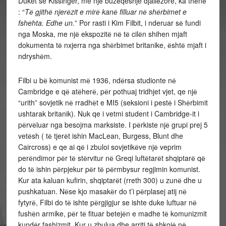
Duket se Kissinger, me njё buzёqeshje djallёzore, ka thёnё
: “
Tё gjithё njerёzit e mirё kanё filluar nё shёrbimet e
fshehta. Edhe un.
” Por rasti i Kim Filbit, i nderuar sё fundi
nga Moska, me njё ekspozitё nё tё cilёn shihen mjaft
dokumenta tё nxjerra nga shёrbimet britanike, ёshtё mjaft i
ndryshёm.
Filbi u bё komunist mё 1936, ndёrsa studionte nё
Cambridge e qё atёherё, pёr pothuaj tridhjet vjet, qe njё
“urith” sovjetik nё rradhёt e MI5 (seksioni i pestё i Shёrbimit
ushtarak britanik). Nuk qe i vetmi student i Cambridge-it i
pёrvёluar nga besojma marksiste. I pёrkiste njё grupi prej 5
vetёsh ( tё tjerёt ishin MacLean, Burgess, Blunt dhe
Caircross) e qe ai qё i zbuloi sovjetikёve njё veprim
perёndimor pёr tё stёrvitur nё Greqi luftёtarёt shqiptarё qё
do tё ishin pёrpjekur pёr tё pёrmbysur regjimin komunist.
Kur ata kaluan kufirin, shqiptarёt (rreth 300) u zunё dhe u
pushkatuan. Nёse kjo masakёr do t’i pёrplasej atij nё
fytyrё, Filbi do tё ishte pёrgjigjur se ishte duke luftuar nё
fushёn armike, pёr tё fituar betejёn e madhe tё komunizmit
kundёr fashizmit. Kur u zbulua dhe arriti tё shkojё nё