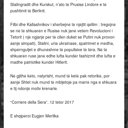
Stalingradit dhe Kurskut, n’ato tё Prusisё Lindore e tё
pushtimit tё Berlinit.
Filbi dhe Kallashnikov i shёrbejnё tё njёjtit qёllim : tregojnё
se nё tё shkuarёn e Rusisё nuk janё vetёm Revolucioni i
Tetorit ( njё ngjarje pёr tё cilёn duket se Putini nuk provon
asnjё simpati), Stalini, uria ukrainase, spatrimet e mёdha,
shpёrnguljet e dhunёshme tё popullsive tё tёra. Nё tё
shkuarёn ruse janё edhe lufta kundёr fashizmit dhe lufta e
madhe patriotike kundёr Hitlerit.
Nё gjithё kёto, natyrisht, mund tё ketё pak retorikё, por
asnjё Shtet nuk mund tё mbijetojё pa marrё nga e shkuara
e tij ndonjё motiv krenarie.
“Corriere della Sera”, 12 tetor 2017
E shqipёroi Eugjen Merlika