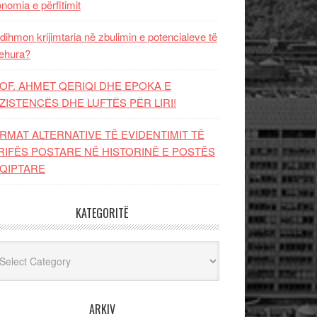
nomia e përfitimit
dihmon krijimtaria në zbulimin e potencialeve të
ehura?
OF. AHMET QERIQI DHE EPOKA E
ZISTENCЁS DHE LUFTЁS PЁR LIRI!
RMAT ALTERNATIVE TË EVIDENTIMIT TË
RIFËS POSTARE NË HISTORINË E POSTËS
QIPTARE
KATEGORITË
egoritë
ARKIV