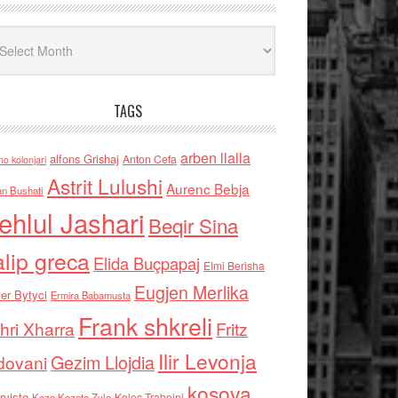
iv
TAGS
arben llalla
alfons Grishaj
Anton Cefa
no kolonjari
Astrit Lulushi
Aurenc Bebja
an Bushati
ehlul Jashari
Beqir Sina
alip greca
Elida Buçpapaj
Elmi Berisha
Eugjen Merlika
er Bytyci
Ermira Babamusta
Frank shkreli
hri Xharra
Fritz
Ilir Levonja
Gezim Llojdia
dovani
kosova
rviste
Kolec Traboini
Keze Kozeta Zylo