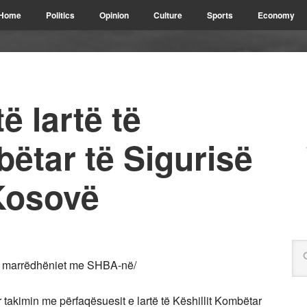
Home
Politics
Opinion
Culture
Sports
Economy
ë lartë të
bëtar të Sigurisë
Kosovë
më marrëdhëniet me SHBA-në/
akimin me përfaqësuesit e lartë të Këshillit Kombëtar