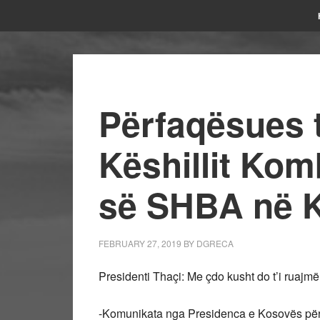
Përfaqësues t
Këshillit Kom
së SHBA në 
FEBRUARY 27, 2019
BY
DGRECA
Presidenti Thaçi: Me çdo kusht do t’i ruaj
-Komunikata nga Presidenca e Kosovës për t