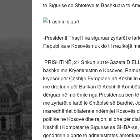
të Sigurisë së Shteteve të Bashkuara të Am
-Presidenti Thaçi i ka siguruar zyrtarët e l
Republika e Kosovës nuk do t’i rrezikojë 
PRISHTINË, 27 Shkurt 2019-Gazeta DIELLI/
bashkë me Kryeministrin e Kosovës, Ramush 
kryesor për Çështje Evropiane në Këshillin
me drejtorin për Ballkan të Këshillit Komb
dërguar në mbrëmje nga Presidenca bën të di
me zyrtarët e lartë të Shtëpisë së Bardhë, 
marrëdhëniet bilaterale ndërmjet Kosovës d
politike në Kosovë dhe rajon, si dhe për dia
Këshillit Kombëtar të Sigurisë së SHBA-së, 
qëndrimin e qartë të administratës amerika