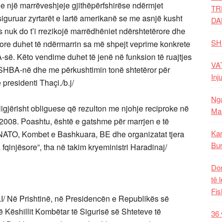
 e një marrëveshjeje gjithëpërfshirëse ndërmjet
TR
iguruar zyrtarët e lartë amerikanë se me asnjë kusht
DA
nuk do t’i rrezikojë marrëdhëniet ndërshtetërore dhe
SH
ore duhet të ndërmarrin sa më shpejt veprime konkrete
së. Këto vendime duhet të jenë në funksion të ruajtjes
VAT
e SHBA-në dhe me përkushtimin tonë shtetëror për
Inj
presidenti Thaçi./b.j/
Nga
gjërisht obliguese që rezulton me njohje reciproke në
Mal
 2008. Poashtu, është e gatshme për marrjen e të
Kar
 NATO, Kombet e Bashkuara, BE dhe organizatat tjera
Bur
qinjësore”, tha në takim kryeministri Haradinaj/
Dom
të 
Fis
/ Në Prishtinë, në Presidencën e Republikës së
ë Këshillit Kombëtar të Sigurisë së Shteteve të
36 