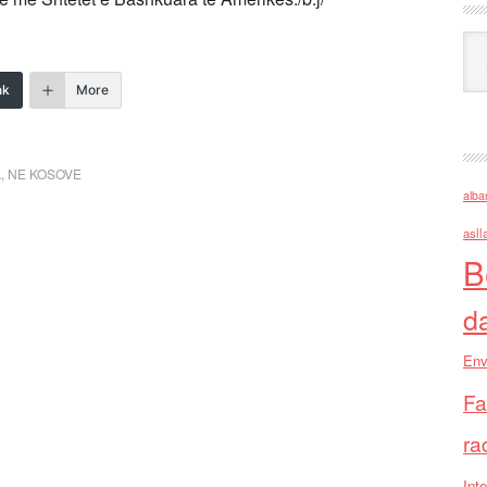
Ark
nk
More
A
,
NE KOSOVE
alba
asll
B
d
Env
Fa
ra
Inte