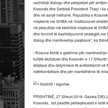
vazhdojë dialogu dhe përpjekjet për arritjen
Kosovës dhe Serbisë.Presidenti Thaçi i ka s
dhe në asnjë rrethanë, Republika e Kosovës 
miqësinë me SHBA-në.“Institucionet shtetër
në përputhje më këshillat miqësore të SHBA-
dhe forcimit të bashkëpunimit strategjik m
dialog dhe marrëveshje paqësore”, ka thënë 
-“Kosova është e gatshme për marrëveshje li
kufijtë ekzistues dhe Kosovën e 17 Shkurtit
drejtave dhe detyrimeve të anëtarësimit në
ndërkombëtare dhe për marrëdhënie të mira f
PRISHTINË, 27 Shkurt 2019- Gazeta DIELLI
Kosovës, sot pasdite përfaqësuesit e lartë t