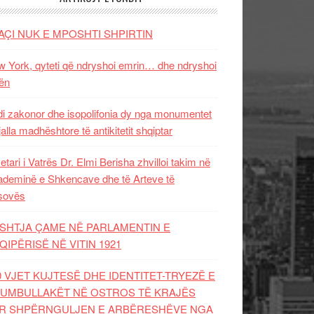
AÇI NUK E MPOSHTI SHPIRTIN
 York, qyteti që ndryshoi emrin… dhe ndryshoi
ën
i zakonor dhe isopolifonia dy nga monumentet
jalla madhështore të antikitetit shqiptar
etari i Vatrës Dr. Elmi Berisha zhvilloi takim në
deminë e Shkencave dhe të Arteve të
sovës
SHTJA ÇAME NË PARLAMENTIN E
QIPËRISË NË VITIN 1921
0 VJET KUJTESË DHE IDENTITET-TRYEZË E
UMBULLAKËT NË OSTROS TË KRAJËS
R SHPËRNGULJEN E ARBËRESHËVE NGA