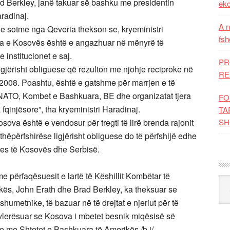
 Berkley, janë takuar së bashku me presidentin
eko
radinaj.
A n
 sotme nga Qeveria thekson se, kryeministri
fsh
ka e Kosovës është e angazhuar në mënyrë të
institucionet e saj.
PR
gjërisht obliguese që rezulton me njohje reciproke në
RE
 2008. Poashtu, është e gatshme për marrjen e të
 NATO, Kombet e Bashkuara, BE dhe organizatat tjera
FO
qinjësore”, tha kryeministri Haradinaj.
TA
sova është e vendosur për tregti të lirë brenda rajonit
SH
hëpërfshirëse ligjërisht obliguese do të përfshijë edhe
ë mes të Kosovës dhe Serbisë.
me përfaqësuesit e lartë të Këshillit Kombëtar të
Kat
kës, John Erath dhe Brad Berkley, ka theksuar se
humetnike, të bazuar në të drejtat e njeriut për të
e vlerësuar se Kosova i mbetet besnik miqësisë së
e me Shtetet e Bashkuara të Amerikës./b.j/