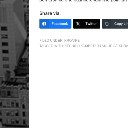
Share via:
Facebook
Twitter
Copy Li
FILED UNDER:
KRONIKE
TAGGED WITH:
KESHILLI KOMBETAR I SIGURISE SHB