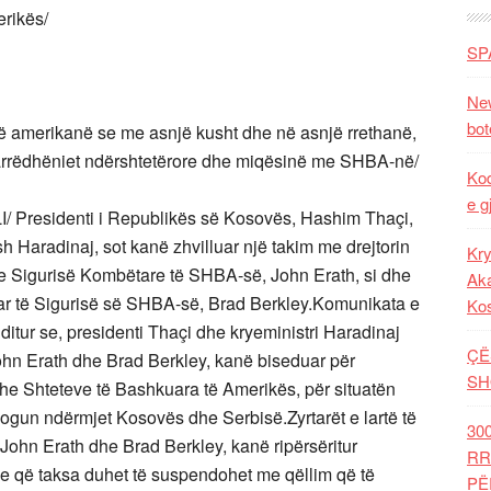
erikës/
SP
New
bot
artë amerikanë se me asnjë kusht dhe në asnjë rrethanë,
marrëdhëniet ndërshtetërore dhe miqësinë me SHBA-në/
Kod
e g
 Presidenti i Republikës së Kosovës, Hashim Thaçi,
Haradinaj, sot kanë zhvilluar një takim me drejtorin
Kry
 e Sigurisë Kombëtare të SHBA-së, John Erath, si dhe
Aka
ëtar të Sigurisë së SHBA-së, Brad Berkley.Komunikata e
Ko
tur se, presidenti Thaçi dhe kryeministri Haradinaj
ÇË
John Erath dhe Brad Berkley, kanë biseduar për
SH
he Shteteve të Bashkuara të Amerikës, për situatën
logun ndërmjet Kosovës dhe Serbisë.Zyrtarët e lartë të
30
John Erath dhe Brad Berkley, kanë ripërsëritur
RR
ne që taksa duhet të suspendohet me qëllim që të
PË