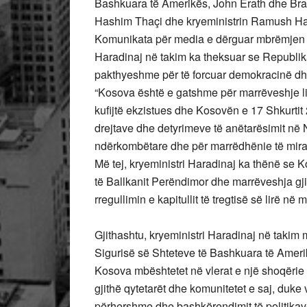
Bashkuara të Amerikës, John Erath dhe Brad
Hashim Thaçi dhe kryeministrin Ramush Ha
Komunikata për media e dërguar mbrëmjen e
Haradinaj në takim ka theksuar se Republi
pakthyeshme për të forcuar demokracinë dhe 
“Kosova është e gatshme për marrëveshje li
kufijtë ekzistues dhe Kosovën e 17 Shkurtit
drejtave dhe detyrimeve të anëtarësimit në
ndërkombëtare dhe për marrëdhënie të mira f
Më tej, kryeministri Haradinaj ka thënë se Ko
të Ballkanit Perëndimor dhe marrëveshja gjit
rregullimin e kapitullit të tregtisë së lirë n
Gjithashtu, kryeministri Haradinaj në takim 
Sigurisë së Shteteve të Bashkuara të Ameri
Kosova mbështetet në vlerat e një shoqërie s
gjithë qytetarët dhe komunitetet e saj, duk
përhershme dhe bashkërendimit të politikav