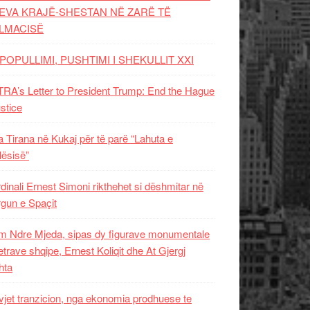
EVA KRAJË-SHESTAN NË ZARË TË
LMACISË
POPULLIMI, PUSHTIMI I SHEKULLIT XXI
RA’s Letter to President Trump: End the Hague
ustice
 Tirana në Kukaj për të parë “Lahuta e
ësisë”
dinali Ernest Simoni rikthehet si dëshmitar në
gun e Spaçit
 Ndre Mjeda, sipas dy figurave monumentale
letrave shqipe, Ernest Koliqit dhe At Gjergj
hta
vjet tranzicion, nga ekonomia prodhuese te