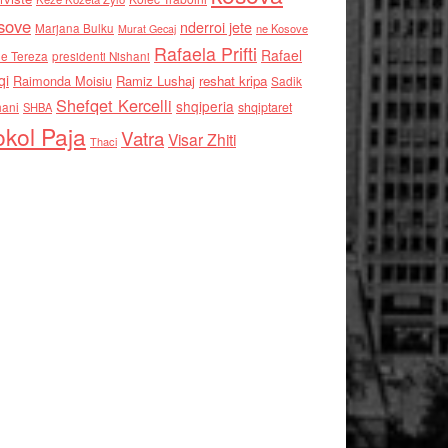
sove
nderroi jete
Marjana Bulku
ne Kosove
Murat Gecaj
Rafaela Prifti
Rafael
e Tereza
presidenti Nishani
qi
Raimonda Moisiu
Ramiz Lushaj
reshat kripa
Sadik
Shefqet Kercelli
shqiperia
hani
shqiptaret
SHBA
kol Paja
Vatra
Visar Zhiti
Thaci