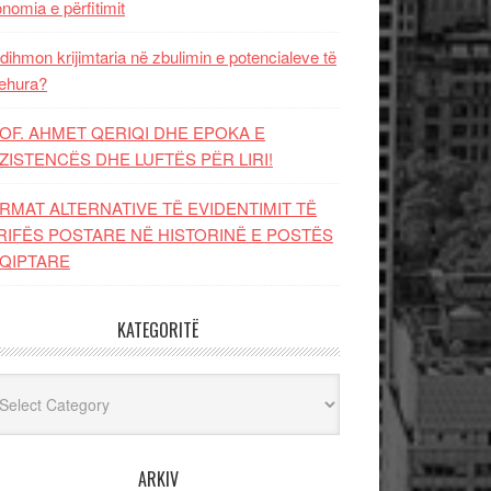
nomia e përfitimit
dihmon krijimtaria në zbulimin e potencialeve të
ehura?
OF. AHMET QERIQI DHE EPOKA E
ZISTENCЁS DHE LUFTЁS PЁR LIRI!
RMAT ALTERNATIVE TË EVIDENTIMIT TË
RIFËS POSTARE NË HISTORINË E POSTËS
QIPTARE
KATEGORITË
egoritë
ARKIV