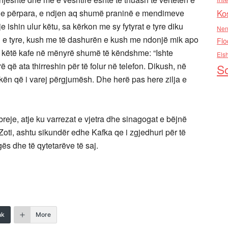
Ko
ënde përpara, e ndjen aq shumë praninë e mendimeve
e ishin ulur këtu, sa kërkon me sy fytyrat e tyre diku
Nen
in e tyre, kush me të dashurën e kush me ndonjë mik apo
Flo
r këtë kafe në mënyrë shumë të këndshme: “Ishte
Els
 që ata thirreshin për të folur në telefon. Dikush, në
So
kokën që i varej përgjumësh. Dhe herë pas here zilja e
breje, atje ku varrezat e vjetra dhe sinagogat e bëjnë
oti, ashtu sikundër edhe Kafka qe i zgjedhuri për të
ës dhe të qytetarëve të saj.
nk
More