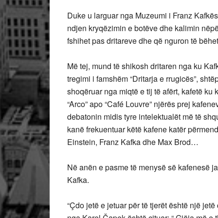
Duke u larguar nga Muzeumi i Franz Kafkës me
ndjen kryqëzimin e botëve dhe kalimin nëpë
fshihet pas dritareve dhe që nguron të bëh
Më tej, mund të shikosh dritaren nga ku Kaf
tregimi i famshëm “Dritarja e rrugicës”, shtëpi
shoqëruar nga miqtë e tij të afërt, kafetë k
“Arco” apo “Café Louvre” njërës prej kafen
debatonin midis tyre intelektualët më të sh
kanë frekuentuar këtë kafene katër përmend
Einstein, Franz Kafka dhe Max Brod…
Në anën e pasme të menysë së kafenesë janë 
Kafka.
“Çdo jetë e jetuar për të tjerët është një jetë
nga Karel Čapek është cituar: “ Gjëja më e t