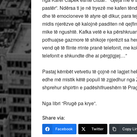
pastër”. Ndërsa ti je në tryezë me kafen t
dhe të emocioneve të atyre që dikur, para tej
midis njerëzve që kalojnë pasditen në qejf
mike të ngushtë. Kafka vetë e ka përshkrua
pothuajse gazmore të shikoje njerëzit sa herë
vend që të flinte rrinte pranë telefonit, me 
telefonit e shkundte dhe ai përgjigjej…”
Pastaj këmbët vetvetiu të çojnë në lagjet he
edhe më mistik këtë popull të zgjedhur nga Z
shprehur shpirtin e padëshifrueshëm të Prag
Nga libri “Rrugë pa krye”.
Share via:
Facebook
Twitter
Copy Li