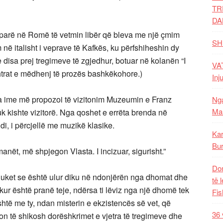
TR
DA
ë parë në Romë të vetmin libër që bleva me një çmim
SH
në italisht i veprave të Kafkës, ku përfshiheshin dy
e disa prej tregimeve të zgjedhur, botuar në kolanën “I
VAT
htrat e mëdhenj të prozës bashkëkohore.)
Inj
ja ime më propozoi të vizitonim Muzeumin e Franz
Nga
Mal
k kishte vizitorë. Nga qoshet e errëta brenda në
i, i përcjellë me muzikë klasike.
Kar
Bur
manët, më shpjegon Vlasta. I incizuar, sigurisht.”
Dom
duket se është ulur diku në ndonjërën nga dhomat dhe
të 
ikur është pranë teje, ndërsa ti lëviz nga një dhomë tek
Fis
është me ty, ndan misterin e ekzistencës së vet, që
36 
ton të shikosh dorëshkrimet e vjetra të tregimeve dhe