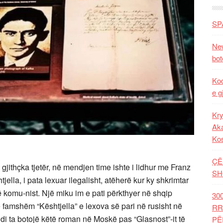
SP
New
bot
Kod
e g
Kry
Aka
Ko
ÇË
ithçka tjetër, në mendjen time ishte i lidhur me Franz
SH
jella, i pata lexuar ilegalisht, atëherë kur ky shkrimtar
ë komu-nist. Një miku im e pati përkthyer në shqip
30
 famshëm “Kështjella” e lexova së pari në rusisht në
RR
ndi ta
botojë këtë roman në Moskë pas “Glasnost”-it të
PË