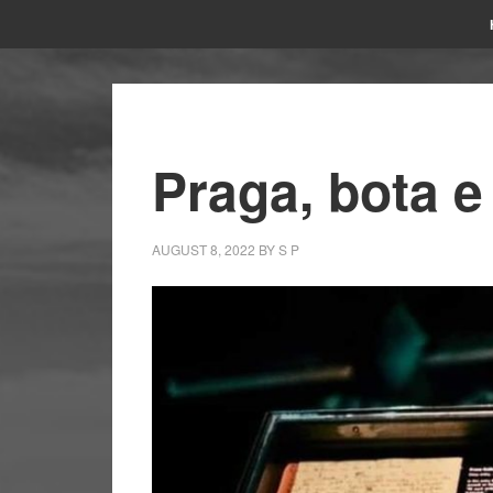
Praga, bota e
AUGUST 8, 2022
BY
S P