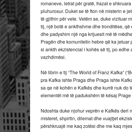
romaneve, letrat për gratë, frazat e shkruara
pluhurosur. Duket se të fton në misterin e jet
të gjithin për vete. Vetëm se, duke vizituar m
tij, një botë e ankthshme dhe tronditëse, që
dhe padyshim një nga krijuesit më të mëdhenj
Pragën dhe komunitetin hebre që ka jetuar p
si ankth ekzistencial i kohës së tij, po edhe
vazhdimësi.
Në librin e tij “The World of Franz Kafka” (
pra Kafka ishte Praga dhe Praga ishte Kafk
sa qe në kohën e Kafkës dhe kurrë nuk do të j
elementët më të padukshëm të kësaj Prage 
Ndoshta duke njohur veprën e Kafkës deri në
misteret, shpirtin, dilemat dhe vuajtjet ekz
përshkruajë me kaq zotësi dhe me kaq mjesht