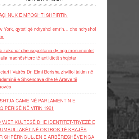
AÇI NUK E MPOSHTI SHPIRTIN
 York, qyteti që ndryshoi emrin… dhe ndryshoi
ën
i zakonor dhe isopolifonia dy nga monumentet
jalla madhështore të antikitetit shqiptar
etari i Vatrës Dr. Elmi Berisha zhvilloi takim në
deminë e Shkencave dhe të Arteve të
sovës
SHTJA ÇAME NË PARLAMENTIN E
QIPËRISË NË VITIN 1921
0 VJET KUJTESË DHE IDENTITET-TRYEZË E
UMBULLAKËT NË OSTROS TË KRAJËS
R SHPËRNGULJEN E ARBËRESHËVE NGA