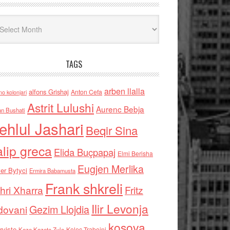
iv
TAGS
arben llalla
alfons Grishaj
Anton Cefa
no kolonjari
Astrit Lulushi
Aurenc Bebja
an Bushati
ehlul Jashari
Beqir Sina
alip greca
Elida Buçpapaj
Elmi Berisha
Eugjen Merlika
er Bytyci
Ermira Babamusta
Frank shkreli
hri Xharra
Fritz
Ilir Levonja
Gezim Llojdia
dovani
kosova
rviste
Kolec Traboini
Keze Kozeta Zylo