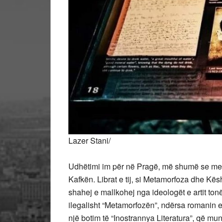
Lazer Stani/
Udhëtimi im për në Pragë, më shumë se me gj
Kafkën. Librat e tij, si Metamorfoza dhe Kësht
shahej e mallkohej nga ideologët e artit ton
ilegalisht “Metamorfozën”, ndërsa romanin e
një botim të “Inostrannya Literatura”, që mu