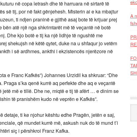
eko
 kuturu në copa letrash dhe të harruara në sirtarë të
ës së tij, por në fakt gënjehesh. Misterin ai e ka mbajtur
A n
uzeun, ti ndjen praninë e gjithë asaj bote të krijuar prej
fsh
 e bën atë një nga shkrimtarët më të veçantë në botë
. Dhe kjo botë e tij ka një lidhje të ngushtë me
PR
rej shekujsh në këtë qytet, duke na u shfaqur jo vetëm
RE
 ankth i së ardhmes, ankthi i ekzistencës njerëzore në
FO
TA
SH
“Bota e Franc Kafkës”) Johannes Urzidil ka shkruar: “Dhe
a. Praga s’ka qenë kurrë aq perfekte dhe aq e veçantë
etë më e tillë. Dhe ne, miqtë e tij të afërt … e dinim se
ishin të pranishëm kudo në veprën e Kafkës”.
Kat
 detaje, ti ke njohur kështu edhe Pragën, jetën e saj,
istenciale, që mundet kurrë më, askush nuk do të mund t’i
ëri siç i përshkroi Franz Kafka.