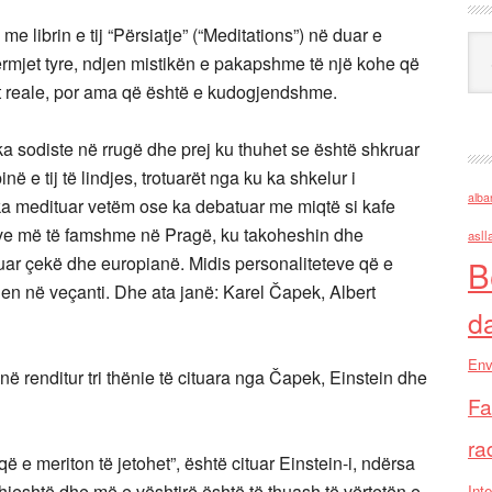
 librin e tij “Përsiatje” (“Meditations”) në duar e
Ark
rmjet tyre, ndjen mistikën e pakapshme të një kohe që
et reale, por ama që është e kudogjendshme.
ka sodiste në rrugë dhe prej ku thuhet se është shkruar
në e tij të lindjes, trotuarët nga ku ka shkelur i
alba
u ka medituar vetëm ose ka debatuar me miqtë si kafe
eve më të famshme në Pragë, ku takoheshin dhe
asll
quar çekë dhe europianë. Midis personaliteteve që e
B
en në veçanti. Dhe ata janë: Karel Čapek, Albert
d
Env
renditur tri thënie të cituara nga Čapek, Einstein dhe
Fa
ra
 që e meriton të jetohet”, është cituar Einstein-i, ndërsa
hjeshtë dhe më e vështirë është të thuash të vërtetën e
Inte