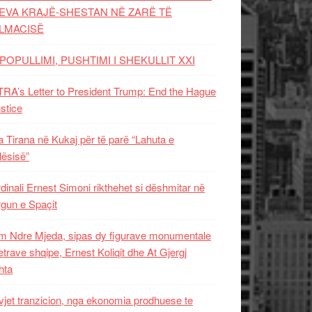
EVA KRAJË-SHESTAN NË ZARË TË
LMACISË
POPULLIMI, PUSHTIMI I SHEKULLIT XXI
RA’s Letter to President Trump: End the Hague
ustice
 Tirana në Kukaj për të parë “Lahuta e
ësisë”
dinali Ernest Simoni rikthehet si dëshmitar në
gun e Spaçit
 Ndre Mjeda, sipas dy figurave monumentale
letrave shqipe, Ernest Koliqit dhe At Gjergj
hta
vjet tranzicion, nga ekonomia prodhuese te