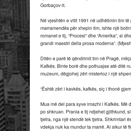
Gorbaçov-it.
Në vjeshtën e vitit 1991 në udhëtimin tim t
marramendës për xhepin tim, ishte një botim 
romanet e tij, “Procesi” dhe “Amerika”, si dh
grandi maestri della prosa moderna”. (Mjes
Ditën e parë të qëndrimit tim në Pragë, mik
Kafkës. Binte borë dhe pothuajse atë ditë nu
muzeum, dëgjohej zëri misterioz i një shpend
“Është zëri i kavkës, kafkës, siç i thonë gjer
Mua më del para syve imazhi i Kafkës. Më 
po shkruan. Prania e tij ndjehet gjithkund, s
tjetra, nga një stendë tek tjetra. Shkrimtari 
vdekja nuk ka mundur ta marrë. Ai sikur të f