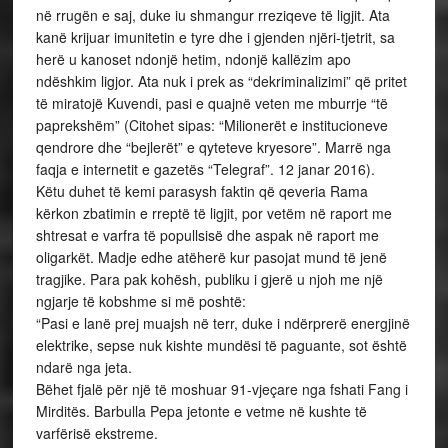
në rrugën e saj, duke iu shmangur rreziqeve të ligjit. Ata
kanë krijuar imunitetin e tyre dhe i gjenden njëri-tjetrit, sa
herë u kanoset ndonjë hetim, ndonjë kallëzim apo
ndëshkim ligjor. Ata nuk i prek as “dekriminalizimi” që pritet
të miratojë Kuvendi, pasi e quajnë veten me mburrje “të
paprekshëm” (Citohet sipas: “Milionerët e institucioneve
qendrore dhe “bejlerët” e qyteteve kryesore”. Marrë nga
faqja e internetit e gazetës “Telegraf”. 12 janar 2016).
Këtu duhet të kemi parasysh faktin që qeveria Rama
kërkon zbatimin e rreptë të ligjit, por vetëm në raport me
shtresat e varfra të popullsisë dhe aspak në raport me
oligarkët. Madje edhe atëherë kur pasojat mund të jenë
tragjike. Para pak kohësh, publiku i gjerë u njoh me një
ngjarje të kobshme si më poshtë:
“Pasi e lanë prej muajsh në terr, duke i ndërprerë energjinë
elektrike, sepse nuk kishte mundësi të paguante, sot është
ndarë nga jeta.
Bëhet fjalë për një të moshuar 91-vjeçare nga fshati Fang i
Mirditës. Barbulla Pepa jetonte e vetme në kushte të
varfërisë ekstreme.