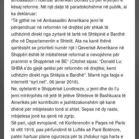
kësaj reforme. Në një dalje të paradokohshme në publik, ai
ka deklaruar:
“Të gjithë ne në Ambasadën Amerikane jemi të
përqendruar në reformën në drejtësi për shkak të
udhëzimit direkt nga zyrtarë të lartë në Shtëpinë e Bardhë
dhe në Departamentin e Shtetit. Ata na kanë thënë
qartësisht se prioriteti numër një i Qeverisë Amerikane në
Shqipëri është të mbështesë reformat e nevojshme për
pranimin e Shqipërisë në BE” (Citohet sipas: “Donald Lu:
SHBA s’do gjejë qetësi për reformën në drejtësi, kemi
udhëzim direkt nga Shtëpia e Bardhë”. Marrë nga faqja e
internetit “syri.net”. 06 janar 2016).
Ne, qytetarët e Shqipërisë Londineze, u jemi dhe do t’u
jemi mirënjohës në jetë të jetëve Shteteve të Bashkuara të
Amerikës për kontributin e jashtëzakonshëm që kanë
dhënë për mbijetesën tonë si shtet. Sepse në dy raste,
mbijetesa jonë ka qenë në zgrip.
Së pari, ujqit evropianë, në Konferencën e Paqes në Paris
të vitit 1919, pas përfundimit të Luftës së Parë Botërore,
patën hartuar plane ogurzeza për ta zhdukur nga harta e