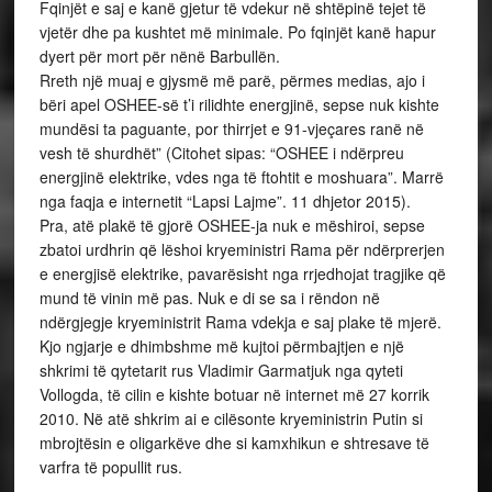
Fqinjët e saj e kanë gjetur të vdekur në shtëpinë tejet të
vjetër dhe pa kushtet më minimale. Po fqinjët kanë hapur
dyert për mort për nënë Barbullën.
Rreth një muaj e gjysmë më parë, përmes medias, ajo i
bëri apel OSHEE-së t’i rilidhte energjinë, sepse nuk kishte
mundësi ta paguante, por thirrjet e 91-vjeçares ranë në
vesh të shurdhët” (Citohet sipas: “OSHEE i ndërpreu
energjinë elektrike, vdes nga të ftohtit e moshuara”. Marrë
nga faqja e internetit “Lapsi Lajme”. 11 dhjetor 2015).
Pra, atë plakë të gjorë OSHEE-ja nuk e mëshiroi, sepse
zbatoi urdhrin që lëshoi kryeministri Rama për ndërprerjen
e energjisë elektrike, pavarësisht nga rrjedhojat tragjike që
mund të vinin më pas. Nuk e di se sa i rëndon në
ndërgjegje kryeministrit Rama vdekja e saj plake të mjerë.
Kjo ngjarje e dhimbshme më kujtoi përmbajtjen e një
shkrimi të qytetarit rus Vladimir Garmatjuk nga qyteti
Vollogda, të cilin e kishte botuar në internet më 27 korrik
2010. Në atë shkrim ai e cilësonte kryeministrin Putin si
mbrojtësin e oligarkëve dhe si kamxhikun e shtresave të
varfra të popullit rus.