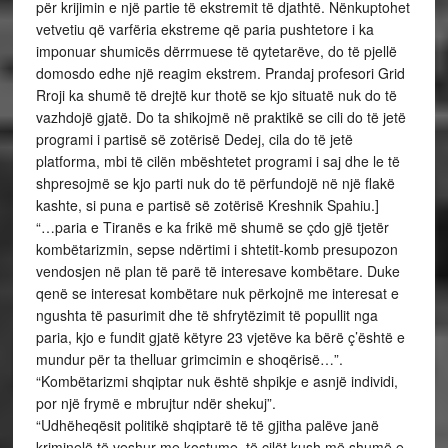
për krijimin e një partie të ekstremit të djathtë. Nënkuptohet
vetvetiu që varfëria ekstreme që paria pushtetore i ka
imponuar shumicës dërrmuese të qytetarëve, do të pjellë
domosdo edhe një reagim ekstrem. Prandaj profesori Grid
Rroji ka shumë të drejtë kur thotë se kjo situatë nuk do të
vazhdojë gjatë. Do ta shikojmë në praktikë se cili do të jetë
programi i partisë së zotërisë Dedej, cila do të jetë
platforma, mbi të cilën mbështetet programi i saj dhe le të
shpresojmë se kjo parti nuk do të përfundojë në një flakë
kashte, si puna e partisë së zotërisë Kreshnik Spahiu.]
“…paria e Tiranës e ka frikë më shumë se çdo gjë tjetër
kombëtarizmin, sepse ndërtimi i shtetit-komb presupozon
vendosjen në plan të parë të interesave kombëtare. Duke
qenë se interesat kombëtare nuk përkojnë me interesat e
ngushta të pasurimit dhe të shfrytëzimit të popullit nga
paria, kjo e fundit gjatë këtyre 23 vjetëve ka bërë ç’është e
mundur për ta thelluar grimcimin e shoqërisë…”.
“Kombëtarizmi shqiptar nuk është shpikje e asnjë individi,
por një frymë e mbrujtur ndër shekuj”.
“Udhëheqësit politikë shqiptarë të të gjitha palëve janë
kriminelë të veshur me kostume, të cilët kush më shumë e