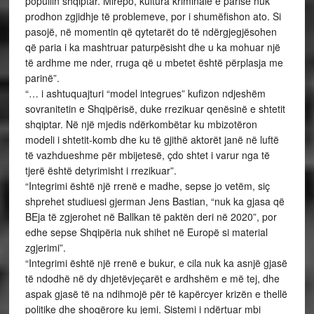
popullin shqiptar. Mirëpo, kultura kriminale e parisë nuk
prodhon zgjidhje të problemeve, por i shumëfishon ato. Si
pasojë, në momentin që qytetarët do të ndërgjegjësohen
që paria i ka mashtruar paturpësisht dhe u ka mohuar një
të ardhme me nder, rruga që u mbetet është përplasja me
parinë”.
“… i ashtuquajturi “model integrues” kufizon ndjeshëm
sovranitetin e Shqipërisë, duke rrezikuar qenësinë e shtetit
shqiptar. Në një mjedis ndërkombëtar ku mbizotëron
modeli i shtetit-komb dhe ku të gjithë aktorët janë në luftë
të vazhdueshme për mbijetesë, çdo shtet i varur nga të
tjerë është detyrimisht i rrezikuar”.
“Integrimi është një rrenë e madhe, sepse jo vetëm, siç
shprehet studiuesi gjerman Jens Bastian, “nuk ka gjasa që
BEja të zgjerohet në Ballkan të paktën deri në 2020”, por
edhe sepse Shqipëria nuk shihet në Europë si material
zgjerimi”.
“Integrimi është një rrenë e bukur, e cila nuk ka asnjë gjasë
të ndodhë në dy dhjetëvjeçarët e ardhshëm e më tej, dhe
aspak gjasë të na ndihmojë për të kapërcyer krizën e thellë
politike dhe shoqërore ku jemi. Sistemi i ndërtuar mbi