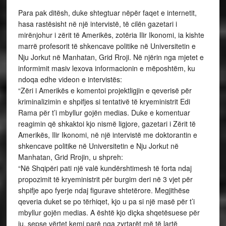
Para pak ditësh, duke shtegtuar nëpër faqet e internetit,
hasa rastësisht në një intervistë, të cilën gazetari i
mirënjohur i zërit të Amerikës, zotëria Ilir Ikonomi, ia kishte
marrë profesorit të shkencave politike në Universitetin e
Nju Jorkut në Manhatan, Grid Rroji. Në njërin nga mjetet e
informimit masiv lexova informacionin e mëposhtëm, ku
ndoqa edhe videon e intervistës:
“Zëri i Amerikës e komentoi projektligjin e qeverisë për
kriminalizimin e shpifjes si tentativë të kryeministrit Edi
Rama për t’i mbyllur gojën medias. Duke e komentuar
reagimin që shkaktoi kjo nismë ligjore, gazetari i Zërit të
Amerikës, Ilir Ikonomi, në një intervistë me doktorantin e
shkencave politike në Universitetin e Nju Jorkut në
Manhatan, Grid Rrojin, u shpreh:
“Në Shqipëri pati një valë kundërshtimesh të forta ndaj
propozimit të kryeministrit për burgim deri në 3 vjet për
shpifje apo fyerje ndaj figurave shtetërore. Megjithëse
qeveria duket se po tërhiqet, kjo u pa si një masë për t’i
mbyllur gojën medias. A është kjo diçka shqetësuese për
ju, sepse vërtet kemi parë nga zyrtarët më të lartë