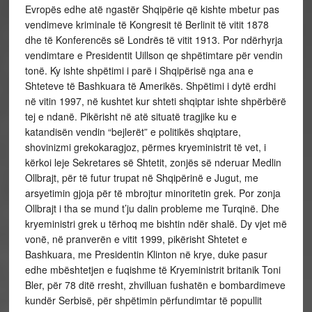
Evropës edhe atë ngastër Shqipërie që kishte mbetur pas
vendimeve kriminale të Kongresit të Berlinit të vitit 1878
dhe të Konferencës së Londrës të vitit 1913. Por ndërhyrja
vendimtare e Presidentit Uillson qe shpëtimtare për vendin
tonë. Ky ishte shpëtimi i parë i Shqipërisë nga ana e
Shteteve të Bashkuara të Amerikës. Shpëtimi i dytë erdhi
në vitin 1997, në kushtet kur shteti shqiptar ishte shpërbërë
tej e ndanë. Pikërisht në atë situatë tragjike ku e
katandisën vendin “bejlerët” e politikës shqiptare,
shovinizmi grekokaragjoz, përmes kryeministrit të vet, i
kërkoi leje Sekretares së Shtetit, zonjës së nderuar Medlin
Ollbrajt, për të futur trupat në Shqipërinë e Jugut, me
arsyetimin gjoja për të mbrojtur minoritetin grek. Por zonja
Ollbrajt i tha se mund t’ju dalin probleme me Turqinë. Dhe
kryeministri grek u tërhoq me bishtin ndër shalë. Dy vjet më
vonë, në pranverën e vitit 1999, pikërisht Shtetet e
Bashkuara, me Presidentin Klinton në krye, duke pasur
edhe mbështetjen e fuqishme të Kryeministrit britanik Toni
Bler, për 78 ditë rresht, zhvilluan fushatën e bombardimeve
kundër Serbisë, për shpëtimin përfundimtar të popullit