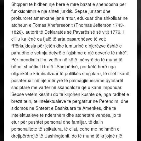
Shqipëri të hidhen një herë e mirë bazat e shëndosha për
funksionimin e një shteti juridik. Sepse juristët dhe
prokurorët amerikanë janë rritur, edukuar dhe shkolluar në
atdheun e Tomas Xheferseonit (Thomas Jefferson 1743-
1826), autorit të Deklaratës së Pavarësisë së vitit 1776, i
cili u ka lënë ca fjalë të arta pasardhësve të vet:
“Përkujdesja për jetën dhe lumturinë e njerëzve është e
para dhe e vetmja detyrë e ligjshme e një qeverie të mirë”.
Për mendimin tim, vetëm në këtë mënyrë do të mund të
bëhet shpëtimi i tretë i Shqipërisë, por këtë herë nga
oligarkët e kriminalizuar të politikës shqiptare, të cilët i kanë
poshtëruar në një mënyrë të paimagjinueshme qytetarët
shqiptarë me varfërinë skandaloze që u kanë imponuar.
Sepse vetëm kështu do të krijohen kushte që, nga radhët e
brezit të ri, të intelektualëve të përgatitur në Perëndim, dhe
sidomos në Shtetet e Bashkuara të Amerikës, dhe të
intelektualëve të ndershëm dhe atdhetarë vendës, jo të
etur për pushtet personal dhe familjar, të dalin
personalitete të spikatura, të cilat, edhe me ndihmën e
drejtpërdrejtë të Uashingtonit, do të mund të krijojnë një