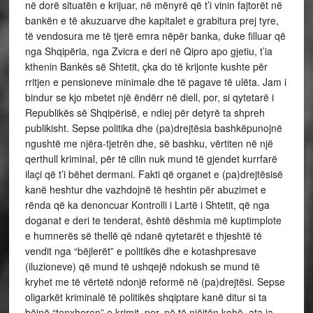
në dorë situatën e krijuar, në mënyrë që t’i vinin fajtorët në
bankën e të akuzuarve dhe kapitalet e grabitura prej tyre,
të vendosura me të tjerë emra nëpër banka, duke filluar që
nga Shqipëria, nga Zvicra e deri në Qipro apo gjetiu, t’ia
kthenin Bankës së Shtetit, çka do të krijonte kushte për
rritjen e pensioneve minimale dhe të pagave të ulëta. Jam i
bindur se kjo mbetet një ëndërr në diell, por, si qytetarë i
Republikës së Shqipërisë, e ndiej për detyrë ta shpreh
publikisht. Sepse politika dhe (pa)drejtësia bashkëpunojnë
ngushtë me njëra-tjetrën dhe, së bashku, vërtiten në një
qerthull kriminal, për të cilin nuk mund të gjendet kurrfarë
ilaçi që t’i bëhet dermani. Fakti që organet e (pa)drejtësisë
kanë heshtur dhe vazhdojnë të heshtin për abuzimet e
rënda që ka denoncuar Kontrolli i Lartë i Shtetit, që nga
doganat e deri te tenderat, është dëshmia më kuptimplote
e humnerës së thellë që ndanë qytetarët e thjeshtë të
vendit nga “bëjlerët” e politikës dhe e kotashpresave
(iluzioneve) që mund të ushqejë ndokush se mund të
kryhet me të vërtetë ndonjë reformë në (pa)drejtësi. Sepse
oligarkët kriminalë të politikës shqiptare kanë ditur si ta
bëjnë “tenxheren” e krimit, por, në të njëjtën kohë, ata ia