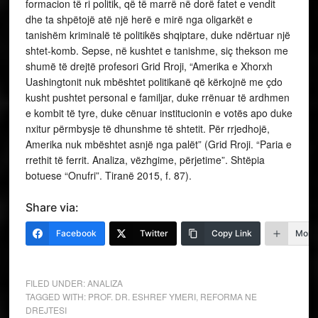
formacion të ri politik, që të marrë në dorë fatet e vendit
dhe ta shpëtojë atë një herë e mirë nga oligarkët e
tanishëm kriminalë të politikës shqiptare, duke ndërtuar një
shtet-komb. Sepse, në kushtet e tanishme, siç thekson me
shumë të drejtë profesori Grid Rroji, “Amerika e Xhorxh
Uashingtonit nuk mbështet politikanë që kërkojnë me çdo
kusht pushtet personal e familjar, duke rrënuar të ardhmen
e kombit të tyre, duke cënuar institucionin e votës apo duke
nxitur përmbysje të dhunshme të shtetit. Për rrjedhojë,
Amerika nuk mbështet asnjë nga palët” (Grid Rroji. “Paria e
rrethit të ferrit. Analiza, vëzhgime, përjetime”. Shtëpia
botuese “Onufri”. Tiranë 2015, f. 87).
Share via:
Facebook
Twitter
Copy Link
More
FILED UNDER:
ANALIZA
TAGGED WITH:
PROF. DR. ESHREF YMERI
,
REFORMA NE
DREJTESI