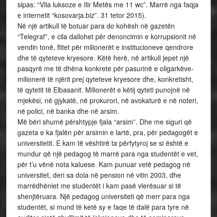
sipas: “Vila luksoze e Ilir Metës me 11 wc”. Marrë nga faqja
e internetit “kosovarja.biz”. 31 tetor 2015).
Në një artikull të botuar para do kohësh në gazetën
“Telegraf”, e cila dallohet për denoncimin e korrupsionit në
vendin tonë, flitet për milionerët e institucioneve qendrore
dhe të qyteteve kryesore. Këtë herë, në artikull jepet një
pasqyrë me të dhëna konkrete për pasurinë e oligarkëve-
milionerë të njërit prej qyteteve kryesore dhe, konkretisht,
të qytetit të Elbasanit. Milionerët e këtij qyteti punojnë në
mjekësi, në gjykatë, në prokurori, në avokaturë e në noteri,
në polici, në banka dhe në arsim.
Më bëri shumë përshtypje fjala “arsim”. Dhe me siguri që
gazeta e ka fjalën për arsimin e lartë, pra, për pedagogët e
universitetit. E kam të vështirë ta përfytyroj se si është e
mundur që një pedagog të marrë para nga studentët e vet,
për t’u vënë nota kaluese. Kam punuar vetë pedagog në
universitet, deri sa dola në pension në vitin 2003, dhe
marrëdhëniet me studentët i kam pasë vlerësuar si të
shenjtëruara. Një pedagog universiteti që merr para nga
studentët, si mund të ketë sy e faqe të dalë para tyre në