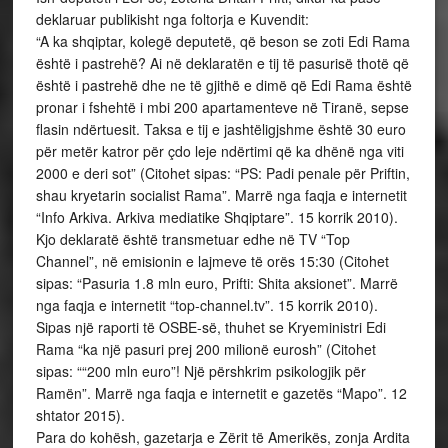
deklaruar publikisht nga foltorja e Kuvendit:
“A ka shqiptar, kolegë deputetë, që beson se zoti Edi Rama
është i pastrehë? Ai në deklaratën e tij të pasurisë thotë që
është i pastrehë dhe ne të gjithë e dimë që Edi Rama është
pronar i fshehtë i mbi 200 apartamenteve në Tiranë, sepse
flasin ndërtuesit. Taksa e tij e jashtëligjshme është 30 euro
për metër katror për çdo leje ndërtimi që ka dhënë nga viti
2000 e deri sot” (Citohet sipas: “PS: Padi penale për Priftin,
shau kryetarin socialist Rama”. Marrë nga faqja e internetit
“Info Arkiva. Arkiva mediatike Shqiptare”. 15 korrik 2010).
Kjo deklaratë është transmetuar edhe në TV “Top
Channel”, në emisionin e lajmeve të orës 15:30 (Citohet
sipas: “Pasuria 1.8 mln euro, Prifti: Shita aksionet”. Marrë
nga faqja e internetit “top-channel.tv”. 15 korrik 2010).
Sipas një raporti të OSBE-së, thuhet se Kryeministri Edi
Rama “ka një pasuri prej 200 milionë eurosh” (Citohet
sipas: ““200 mln euro”! Një përshkrim psikologjik për
Ramën”. Marrë nga faqja e internetit e gazetës “Mapo”. 12
shtator 2015).
Para do kohësh, gazetarja e Zërit të Amerikës, zonja Ardita