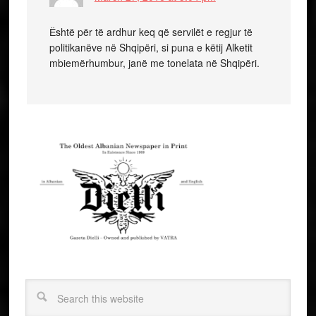
Ёshtë për të ardhur keq që servilët e regjur të
politikanëve në Shqipëri, si puna e këtij Alketit
mbiemërhumbur, janë me tonelata në Shqipëri.