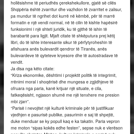
hollësishme të periudhës çerekshekullore, gjatë së cilës
Shqipëria është zvarritur dhe vazhdon të zvarritet e zalisur,
pa mundur të ngrihet dot kurrë në këmbë, për të marrë
formatin e një vendi normal, në të cilin të kishte hapësirë
funksionimi i një shteti juridik, ku të gjithë të ishin të
barabartë para ligjit. Mjaft citate të shkëputura prej këtij
libri, do të ishte interesante sikur të përfytyroheshin të
afishuara anës bulevardit qendror të Tiranës, anës
bulevardeve të qyteteve kryesore dhe të autostradave të
vendit.
Ja disa nga këto citate:
“Kriza ekonomike, dështimi i projektit politik të integrimit,
rrënimi moral i shoqërisë dhe mungesa e zgjidhjeve të
ofruara nga paria, kanë krijuar një situate, e cila,
fatkeqësisht, ngjason shumë me një tenxhere me presion
mbi zjarr”.
“Parisë i nevojitet një kulturë kriminale për të justifikuar
vjedhjen e pasurisë publike, pasurimin e saj të shpejtë,
duke menduar se ky popull kaq e ka takatin. Paria vepron
me moton “sipas kokës edhe festen”, sepse nuk e vlerëson