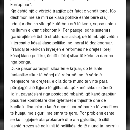
korruptuar”.
Kjo është një e vërtetë tragjike për fatet e vendit tonë. Kjo
dëshmon më së miri se klasa politike është bërë si uji i
ndenjur dhe ka vite që kutërbon erë të keqe, sepse noton
në llumin e krimit ekonomik. Për pasojë, edhe sistemi i
(pa)drejtësisë është strukturuar asisoj, që të mbrojë vetëm
interesat e kësaj klase politike me moral të degjeneruar.
Prandaj të kërkosh kryerjen e reformës në drejtësi prej
kësaj klase politike, është njëlloj sikur të kërkosh dardha
nga boriga.
Duke pasur parasysh situatën e krijuar, do të ishte
fantastike sikur të bëhej një reformë me të vërtetë
rrënjësore në drejtësi, e cila do të mund të vinte para
përgjegjësisë ligjore të gjitha ata që kanë shkelur rëndë
ligjin, pavarësisht nga postet që mbajnë, që kanë grabitur
pasurinë kombëtare dhe qytetarët e thjeshtë dhe që
kapitalin financiar e kanë depozituar në banka të vendit ose
të huaja, me siguri, me emra të tjerë. Por problemi është
se ku t’i gjejmë ata prokurorë dhe ata gjykatës, të cilët,
jashtë rrezes së ndikimit të politikës, do të mund ta merrnin