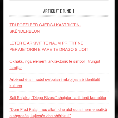
ARTIKUJT E FUNDIT
TRI POEZI PËR GJERGJ KASTRIOTIN-
SKËNDERBEUN
LETËR E ARKIVIT TE NAUM PRIFTIT NË
PERVJETORIN E PARE TE DRAGO SILIQIT
Oxhaku, nga elementi arkitektonik te simboli i trungut
familjar
Arbëreshët si model evropian i mbrojtjes së identitetit
kulturor
Sali Shijaku, “Diego Rivera” shqiptar i artit tonë kombëtar
“Dom Fred Kalaj, mes altarit dhe atdheut si hermeneutikë
e shpresës, kujtesës dhe shërbimit”