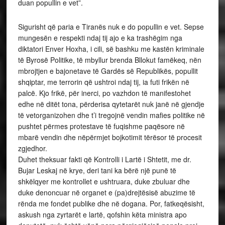
duan popullin e vet”.
Sigurisht që paria e Tiranës nuk e do popullin e vet. Sepse
mungesën e respekti ndaj tij ajo e ka trashëgim nga
diktatori Enver Hoxha, i cili, së bashku me kastën kriminale
të Byrosë Politike, të mbyllur brenda Bllokut famëkeq, nën
mbrojtjen e bajonetave të Gardës së Republikës, popullit
shqiptar, me terrorin që ushtroi ndaj tij, ia futi frikën në
palcë. Kjo frikë, për inerci, po vazhdon të manifestohet
edhe në ditët tona, përderisa qytetarët nuk janë në gjendje
të vetorganizohen dhe t’i tregojnë vendin mafies politike në
pushtet përmes protestave të fuqishme paqësore në
mbarë vendin dhe nëpërmjet bojkotimit tërësor të procesit
zgjedhor.
Duhet theksuar fakti që Kontrolli i Lartë i Shtetit, me dr.
Bujar Leskaj në krye, deri tani ka bërë një punë të
shkëlqyer me kontrollet e ushtruara, duke zbuluar dhe
duke denoncuar në organet e (pa)drejtësisë abuzime të
rënda me fondet publike dhe në dogana. Por, fatkeqësisht,
askush nga zyrtarët e lartë, qofshin këta ministra apo