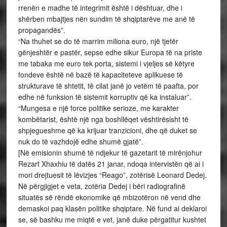
rrenën e madhe të integrimit është i dështuar, dhe i
shërben mbajtjes nën sundim të shqiptarëve me anë të
propagandës”.
“Na thuhet se do të marrim miliona euro, një tjetër
gënjeshtër e pastër, sepse edhe sikur Europa të na priste
me tabaka me euro tek porta, sistemi i vjeljes së këtyre
fondeve është në bazë të kapaciteteve aplikuese të
strukturave të shtetit, të cilat janë jo vetëm të paafta, por
edhe në funksion të sistemit korruptiv që ka instaluar”.
“Mungesa e një force politike serioze, me karakter
kombëtarist, është një nga boshllëqet vështirësisht të
shpjegueshme që ka krijuar tranzicioni, dhe që duket se
nuk do të vazhdojë edhe shumë gjatë”.
[Në emisionin shumë të ndjekur të gazetarit të mirënjohur
Rezart Xhaxhiu të datës 21 janar, ndoqa intervistën që ai i
mori drejtuesit të lëvizjes “Reago”, zotërisë Leonard Dedej.
Në përgjigjet e veta, zotëria Dedej i bëri radiografinë
situatës së rëndë ekonomike që mbizotëron në vend dhe
demaskoi paq klasën politike shqiptare. Në fund ai deklaroi
se, së bashku me miqtë e vet, janë duke përgatitur kushtet