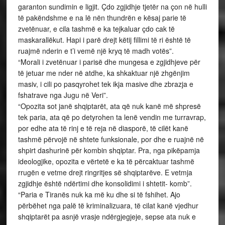
garanton sundimin e ligjit. Çdo zgjidhje tjetër na çon në hulli
të pakëndshme e na lë nën thundrën e kësaj parie të
zvetënuar, e cila tashmë e ka tejkaluar çdo cak të
maskarallëkut. Hapi i parë drejt këtij fillimi të ri është të
ruajmë nderin e t’i vemë një kryq të madh votës”.
“Morali i zvetënuar i parisë dhe mungesa e zgjidhjeve për
të jetuar me nder në atdhe, ka shkaktuar një zhgënjim
masiv, i cili po pasqyrohet tek ikja masive dhe zbrazja e
fshatrave nga Jugu në Veri”.
“Opozita sot janë shqiptarët, ata që nuk kanë më shpresë
tek paria, ata që po detyrohen ta lenë vendin me turravrap,
por edhe ata të rinj e të reja në diasporë, të cilët kanë
tashmë përvojë në shtete funksionale, por dhe e ruajnë në
shpirt dashurinë për kombin shqiptar. Pra, nga pikëpamja
ideologjike, opozita e vërtetë e ka të përcaktuar tashmë
rrugën e vetme drejt ringritjes së shqiptarëve. E vetmja
zgjidhje është ndërtimi dhe konsolidimi i shtetit- komb”.
“Paria e Tiranës nuk ka më ku dhe si të fshihet. Ajo
përbëhet nga palë të kriminalizuara, të cilat kanë vjedhur
shqiptarët pa asnjë vrasje ndërgjegjeje, sepse ata nuk e