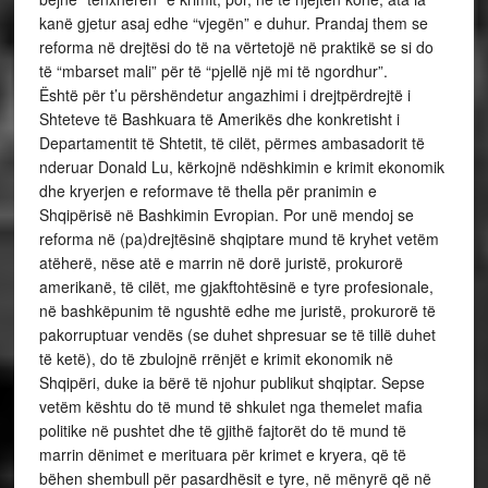
kanë gjetur asaj edhe “vjegën” e duhur. Prandaj them se
reforma në drejtësi do të na vërtetojë në praktikë se si do
të “mbarset mali” për të “pjellë një mi të ngordhur”.
Është për t’u përshëndetur angazhimi i drejtpërdrejtë i
Shteteve të Bashkuara të Amerikës dhe konkretisht i
Departamentit të Shtetit, të cilët, përmes ambasadorit të
nderuar Donald Lu, kërkojnë ndëshkimin e krimit ekonomik
dhe kryerjen e reformave të thella për pranimin e
Shqipërisë në Bashkimin Evropian. Por unë mendoj se
reforma në (pa)drejtësinë shqiptare mund të kryhet vetëm
atëherë, nëse atë e marrin në dorë juristë, prokurorë
amerikanë, të cilët, me gjakftohtësinë e tyre profesionale,
në bashkëpunim të ngushtë edhe me juristë, prokurorë të
pakorruptuar vendës (se duhet shpresuar se të tillë duhet
të ketë), do të zbulojnë rrënjët e krimit ekonomik në
Shqipëri, duke ia bërë të njohur publikut shqiptar. Sepse
vetëm kështu do të mund të shkulet nga themelet mafia
politike në pushtet dhe të gjithë fajtorët do të mund të
marrin dënimet e merituara për krimet e kryera, që të
bëhen shembull për pasardhësit e tyre, në mënyrë që në