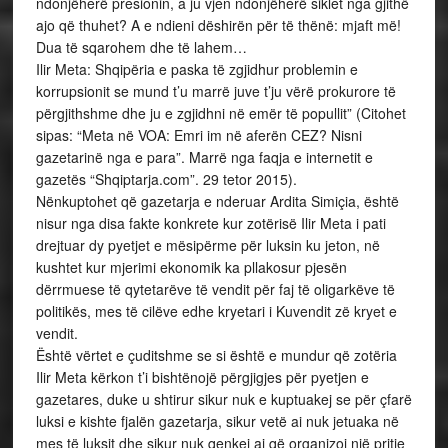
ndonjëherë presionin, a ju vjen ndonjëherë siklet nga gjithë
ajo që thuhet? A e ndieni dëshirën për të thënë: mjaft më!
Dua të sqarohem dhe të lahem…
Ilir Meta: Shqipëria e paska të zgjidhur problemin e
korrupsionit se mund t’u marrë juve t’ju vërë prokurore të
përgjithshme dhe ju e zgjidhni në emër të popullit” (Citohet
sipas: “Meta në VOA: Emri im në aferën CEZ? Nisni
gazetarinë nga e para”. Marrë nga faqja e internetit e
gazetës “Shqiptarja.com”. 29 tetor 2015).
Nënkuptohet që gazetarja e nderuar Ardita Simiçia, është
nisur nga disa fakte konkrete kur zotërisë Ilir Meta i pati
drejtuar dy pyetjet e mësipërme për luksin ku jeton, në
kushtet kur mjerimi ekonomik ka pllakosur pjesën
dërrmuese të qytetarëve të vendit për faj të oligarkëve të
politikës, mes të cilëve edhe kryetari i Kuvendit zë kryet e
vendit.
Është vërtet e çuditshme se si është e mundur që zotëria
Ilir Meta kërkon t’i bishtënojë përgjigjes për pyetjen e
gazetares, duke u shtirur sikur nuk e kuptuakej se për çfarë
luksi e kishte fjalën gazetarja, sikur vetë ai nuk jetuaka në
mes të luksit dhe sikur nuk qenkej ai që organizoi një pritje