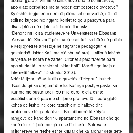
auditor gjatë zhvillimit të leksioneve dhe të seminareve,
apo gjatë përballjes me ta nëpër këmbësoret e qyteteve?
Ky është degjenerim deri në përmasat e neverisë, që më
solli në kujtesë një ngjarje konkrete që u pasqyrua para
disa vjetësh në mjetet e informimit masiv:
“Denoncimi i disa studentëve të Universitetit të Elbasanit
“Aleksandër Xhuvani” për marrje ryshfeti, ka bërë që policia
e këtij qyteti të arrestojë në flagrancë pedagogun e
gazetarisë, Isidor Koti, me një shumë prej 1 milionë lekësh
të vjetra, të ndara në zarfe” (Citohet sipas: “Merrte para
nga studentët, arrestohet Isidor Koti”. Marrë nga faqja e
internetit “albeu”. 15 shtator 2012).
Ndër të tjera, në artikullin e gazetës “Telegraf” thuhet:
“Kushdo që ka drejtuar dhe ka ikur nga posti, e pakta, ka
ikur me një pasuri prej 150 mijë euro, e cila është
pesëfishuar më pas me shitjen e pronave të fituara gjatë
kohës që kishte në dorë “zgjidhjen” e halleve dhe
problemeve të qytetarëve… Ka milionerë të këtyre
rangjeve që kanë deri 18 apartamente në Elbasan dhe që
kanë nisur t’i japin me qira ose t’i shesin. Shtresa e
milionerëve në rrethe është krijuar dhe ka ardhur qetë-qetë