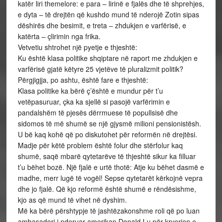
katër liri themelore: e para – lirinë e fjalës dhe të shprehjes,
e dyta – të drejtën që kushdo mund të nderojë Zotin sipas
dëshirës dhe besimit, e treta – zhdukjen e varfërisë, e
katërta – çlirimin nga frika.
Vetvetiu shtrohet një pyetje e thjeshtë:
Ku është klasa politike shqiptare në raport me zhdukjen e
varfërisë gjatë këtyre 25 vjetëve të pluralizmit politik?
Përgjigjja, po ashtu, është fare e thjeshtë:
Klasa politike ka bërë ç’është e mundur për t’u
vetëpasuruar, çka ka sjellë si pasojë varfërimin e
pandalshëm të pjesës dërrmuese të popullsisë dhe
sidomos të më shumë se një gjysmë milioni pensionistësh.
U bë kaq kohë që po diskutohet për reformën në drejtësi.
Madje për këtë problem është folur dhe stërfolur kaq
shumë, saqë mbarë qytetarëve të thjeshtë sikur ka filluar
t’u bëhet bozë. Një fjalë e urtë thotë: Atje ku bëhet dasmë e
madhe, merr lugë të vogël! Sepse qytetarët kërkojnë vepra
dhe jo fjalë. Që kjo reformë është shumë e rëndësishme,
kjo as që mund të vihet në dyshim.
Më ka bërë përshtypje të jashtëzakonshme roli që po luan
ambasadori i nderuar amerikan Donald Lu për kryerjen e