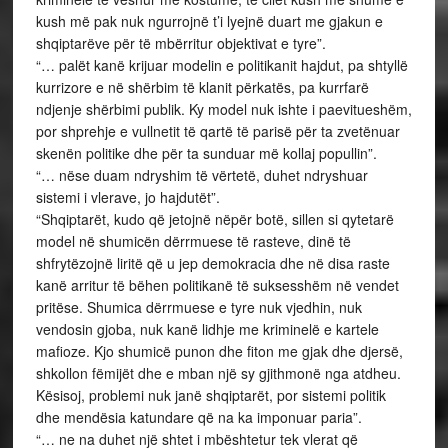
kush më pak nuk ngurrojnë t’i lyejnë duart me gjakun e
shqiptarëve për të mbërritur objektivat e tyre”.
“… palët kanë krijuar modelin e politikanit hajdut, pa shtyllë
kurrizore e në shërbim të klanit përkatës, pa kurrfarë
ndjenje shërbimi publik. Ky model nuk ishte i paevitueshëm,
por shprehje e vullnetit të qartë të parisë për ta zvetënuar
skenën politike dhe për ta sunduar më kollaj popullin”.
“… nëse duam ndryshim të vërtetë, duhet ndryshuar
sistemi i vlerave, jo hajdutët”.
“Shqiptarët, kudo që jetojnë nëpër botë, sillen si qytetarë
model në shumicën dërrmuese të rasteve, dinë të
shfrytëzojnë liritë që u jep demokracia dhe në disa raste
kanë arritur të bëhen politikanë të suksesshëm në vendet
pritëse. Shumica dërrmuese e tyre nuk vjedhin, nuk
vendosin gjoba, nuk kanë lidhje me kriminelë e kartele
mafioze. Kjo shumicë punon dhe fiton me gjak dhe djersë,
shkollon fëmijët dhe e mban një sy gjithmonë nga atdheu.
Kësisoj, problemi nuk janë shqiptarët, por sistemi politik
dhe mendësia katundare që na ka imponuar paria”.
“… ne na duhet një shtet i mbështetur tek vlerat që