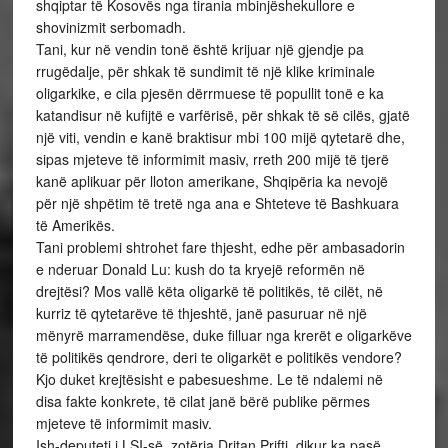
shqiptar të Kosovës nga tirania mbinjëshekullore e
shovinizmit serbomadh.
Tani, kur në vendin tonë është krijuar një gjendje pa
rrugëdalje, për shkak të sundimit të një klike kriminale
oligarkike, e cila pjesën dërrmuese të popullit tonë e ka
katandisur në kufijtë e varfërisë, për shkak të së cilës, gjatë
një viti, vendin e kanë braktisur mbi 100 mijë qytetarë dhe,
sipas mjeteve të informimit masiv, rreth 200 mijë të tjerë
kanë aplikuar për lloton amerikane, Shqipëria ka nevojë
për një shpëtim të tretë nga ana e Shteteve të Bashkuara
të Amerikës.
Tani problemi shtrohet fare thjesht, edhe për ambasadorin
e nderuar Donald Lu: kush do ta kryejë reformën në
drejtësi? Mos vallë këta oligarkë të politikës, të cilët, në
kurriz të qytetarëve të thjeshtë, janë pasuruar në një
mënyrë marramendëse, duke filluar nga krerët e oligarkëve
të politikës qendrore, deri te oligarkët e politikës vendore?
Kjo duket krejtësisht e pabesueshme. Le të ndalemi në
disa fakte konkrete, të cilat janë bërë publike përmes
mjeteve të informimit masiv.
Ish-deputeti i LSI-së, zotëria Dritan Prifti, dikur ka pasë