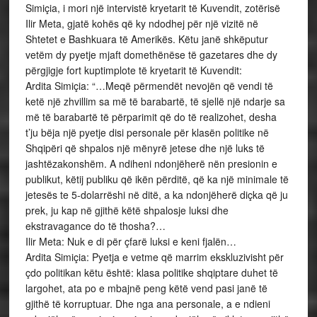
Simiçia, i mori një intervistë kryetarit të Kuvendit, zotërisë
Ilir Meta, gjatë kohës që ky ndodhej për një vizitë në
Shtetet e Bashkuara të Amerikës. Këtu janë shkëputur
vetëm dy pyetje mjaft domethënëse të gazetares dhe dy
përgjigje fort kuptimplote të kryetarit të Kuvendit:
Ardita Simiçia: “…Meqë përmendët nevojën që vendi të
ketë një zhvillim sa më të barabartë, të sjellë një ndarje sa
më të barabartë të përparimit që do të realizohet, desha
t’ju bëja një pyetje disi personale për klasën politike në
Shqipëri që shpalos një mënyrë jetese dhe një luks të
jashtëzakonshëm. A ndiheni ndonjëherë nën presionin e
publikut, këtij publiku që ikën përditë, që ka një minimale të
jetesës te 5-dolarrëshi në ditë, a ka ndonjëherë diçka që ju
prek, ju kap në gjithë këtë shpalosje luksi dhe
ekstravagance do të thosha?…
Ilir Meta: Nuk e di për çfarë luksi e keni fjalën…
Ardita Simiçia: Pyetja e vetme që marrim ekskluzivisht për
çdo politikan këtu është: klasa politike shqiptare duhet të
largohet, ata po e mbajnë peng këtë vend pasi janë të
gjithë të korruptuar. Dhe nga ana personale, a e ndieni