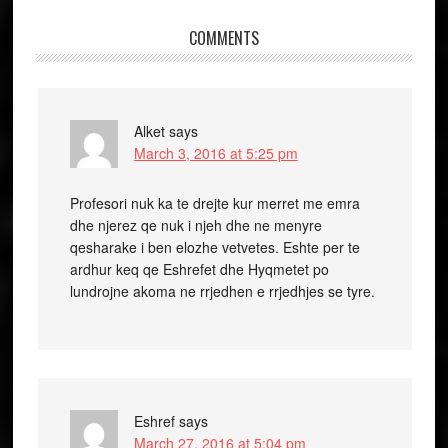
COMMENTS
Alket
says
March 3, 2016 at 5:25 pm
Profesori nuk ka te drejte kur merret me emra
dhe njerez qe nuk i njeh dhe ne menyre
qesharake i ben elozhe vetvetes. Eshte per te
ardhur keq qe Eshrefet dhe Hyqmetet po
lundrojne akoma ne rrjedhen e rrjedhjes se tyre.
Eshref
says
March 27, 2016 at 5:04 pm