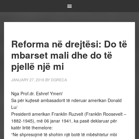
Reforma në drejtësi: Do të
mbarset mali dhe do të
pjellë një mi
JANUARY 27, 2016
BY
DGRECA
Nga Prof.dr. Eshref Ymeri/
Sa për kujtesë ambasadorit të nderuar amerikan Donald
Lu/
Presidenti amerikan Franklin Ruzvelt (Franklin Roosevelt –
1882-1945), më 06 janar 1941, ka pasë deklaruar për
katër liritë themelore:
“Ne shpresojmë të shohim një botë të mbështetur mbi