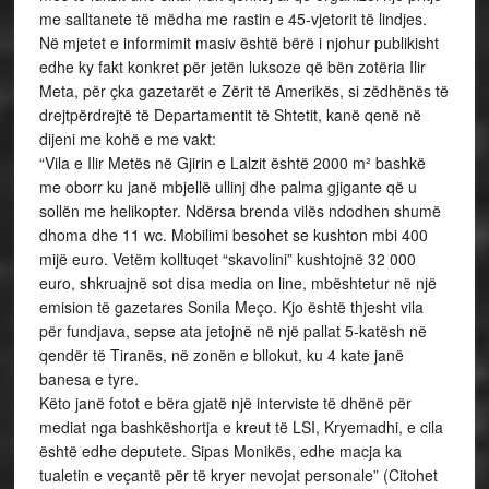
me salltanete të mëdha me rastin e 45-vjetorit të lindjes.
Në mjetet e informimit masiv është bërë i njohur publikisht
edhe ky fakt konkret për jetën luksoze që bën zotëria Ilir
Meta, për çka gazetarët e Zërit të Amerikës, si zëdhënës të
drejtpërdrejtë të Departamentit të Shtetit, kanë qenë në
dijeni me kohë e me vakt:
“Vila e Ilir Metës në Gjirin e Lalzit është 2000 m² bashkë
me oborr ku janë mbjellë ullinj dhe palma gjigante që u
sollën me helikopter. Ndërsa brenda vilës ndodhen shumë
dhoma dhe 11 wc. Mobilimi besohet se kushton mbi 400
mijë euro. Vetëm kolltuqet “skavolini” kushtojnë 32 000
euro, shkruajnë sot disa media on line, mbështetur në një
emision të gazetares Sonila Meço. Kjo është thjesht vila
për fundjava, sepse ata jetojnë në një pallat 5-katësh në
qendër të Tiranës, në zonën e bllokut, ku 4 kate janë
banesa e tyre.
Këto janë fotot e bëra gjatë një interviste të dhënë për
mediat nga bashkëshortja e kreut të LSI, Kryemadhi, e cila
është edhe deputete. Sipas Monikës, edhe macja ka
tualetin e veçantë për të kryer nevojat personale” (Citohet