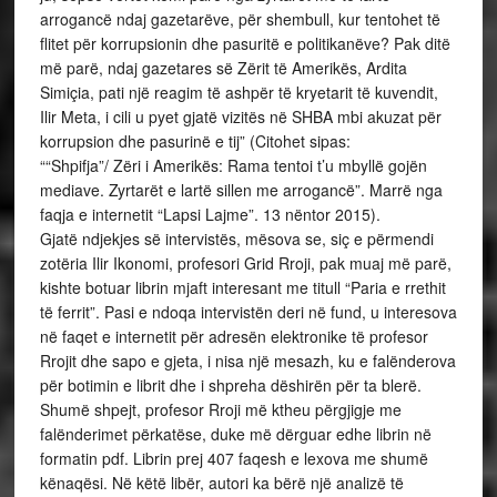
arrogancë ndaj gazetarëve, për shembull, kur tentohet të
flitet për korrupsionin dhe pasuritë e politikanëve? Pak ditë
më parë, ndaj gazetares së Zërit të Amerikës, Ardita
Simiçia, pati një reagim të ashpër të kryetarit të kuvendit,
Ilir Meta, i cili u pyet gjatë vizitës në SHBA mbi akuzat për
korrupsion dhe pasurinë e tij” (Citohet sipas:
““Shpifja”/ Zëri i Amerikës: Rama tentoi t’u mbyllë gojën
mediave. Zyrtarët e lartë sillen me arrogancë”. Marrë nga
faqja e internetit “Lapsi Lajme”. 13 nëntor 2015).
Gjatë ndjekjes së intervistës, mësova se, siç e përmendi
zotëria Ilir Ikonomi, profesori Grid Rroji, pak muaj më parë,
kishte botuar librin mjaft interesant me titull “Paria e rrethit
të ferrit”. Pasi e ndoqa intervistën deri në fund, u interesova
në faqet e internetit për adresën elektronike të profesor
Rrojit dhe sapo e gjeta, i nisa një mesazh, ku e falënderova
për botimin e librit dhe i shpreha dëshirën për ta blerë.
Shumë shpejt, profesor Rroji më ktheu përgjigje me
falënderimet përkatëse, duke më dërguar edhe librin në
formatin pdf. Librin prej 407 faqesh e lexova me shumë
kënaqësi. Në këtë libër, autori ka bërë një analizë të