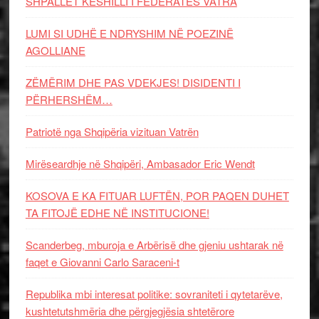
SHPALLET KËSHILLI I FEDERATËS VATRA
LUMI SI UDHË E NDRYSHIM NË POEZINË
AGOLLIANE
ZËMËRIM DHE PAS VDEKJES! DISIDENTI I
PËRHERSHËM…
Patriotë nga Shqipëria vizituan Vatrën
Mirëseardhje në Shqipëri, Ambasador Eric Wendt
KOSOVA E KA FITUAR LUFTËN, POR PAQEN DUHET
TA FITOJË EDHE NË INSTITUCIONE!
Scanderbeg, mburoja e Arbërisë dhe gjeniu ushtarak në
faqet e Giovanni Carlo Saraceni-t
Republika mbi interesat politike: sovraniteti i qytetarëve,
kushtetutshmëria dhe përgjegjësia shtetërore