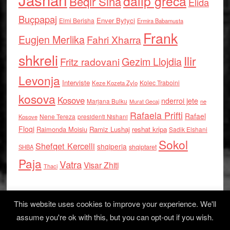
dalip greca
Beqir Sina
Elida
Buçpapaj
Enver Bytyci
Elmi Berisha
Ermira Babamusta
Frank
Eugjen Merlika
Fahri Xharra
shkreli
Ilir
Gezim Llojdia
Fritz radovani
Levonja
Interviste
Kolec Traboini
Keze Kozeta Zylo
kosova
Kosove
nderroi jete
Marjana Bulku
ne
Murat Gecaj
Rafaela Prifti
Rafael
Nene Tereza
Kosove
presidenti Nishani
Floqi
Raimonda Moisiu
Ramiz Lushaj
reshat kripa
Sadik Elshani
Sokol
Shefqet Kercelli
shqiperia
shqiptaret
SHBA
Paja
Vatra
Visar Zhiti
Thaci
This website uses cookies to improve your experience. We'll
assume you're ok with this, but you can opt-out if you wish.