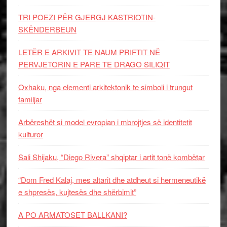
TRI POEZI PËR GJERGJ KASTRIOTIN-
SKËNDERBEUN
LETËR E ARKIVIT TE NAUM PRIFTIT NË
PERVJETORIN E PARE TE DRAGO SILIQIT
Oxhaku, nga elementi arkitektonik te simboli i trungut
familjar
Arbëreshët si model evropian i mbrojtjes së identitetit
kulturor
Sali Shijaku, “Diego Rivera” shqiptar i artit tonë kombëtar
“Dom Fred Kalaj, mes altarit dhe atdheut si hermeneutikë
e shpresës, kujtesës dhe shërbimit”
A PO ARMATOSET BALLKANI?