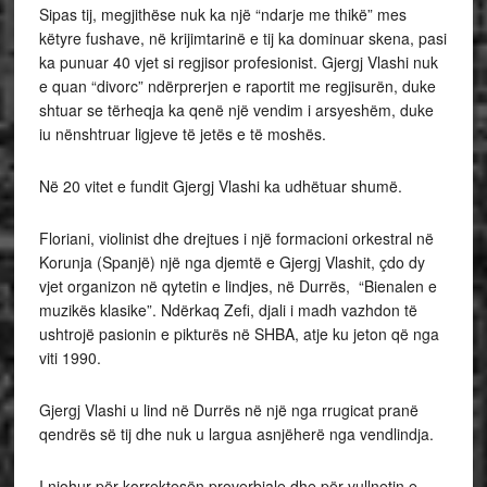
Sipas tij, megjithëse nuk ka një “ndarje me thikë” mes
këtyre fushave, në krijimtarinë e tij ka dominuar skena, pasi
ka punuar 40 vjet si regjisor profesionist. Gjergj Vlashi nuk
e quan “divorc” ndërprerjen e raportit me regjisurën, duke
shtuar se tërheqja ka qenë një vendim i arsyeshëm, duke
iu nënshtruar ligjeve të jetës e të moshës.
Në 20 vitet e fundit Gjergj Vlashi ka udhëtuar shumë.
Floriani, violinist dhe drejtues i një formacioni orkestral në
Korunja (Spanjë) një nga djemtë e Gjergj Vlashit, çdo dy
vjet organizon në qytetin e lindjes, në Durrës, “Bienalen e
muzikës klasike”. Ndërkaq Zefi, djali i madh vazhdon të
ushtrojë pasionin e pikturës në SHBA, atje ku jeton që nga
viti 1990.
Gjergj Vlashi u lind në Durrës në një nga rrugicat pranë
qendrës së tij dhe nuk u largua asnjëherë nga vendlindja.
I njohur për korrektesën proverbiale dhe për vullnetin e