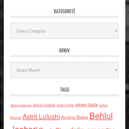
KATEGORITË
Kategoritë
ARKIV
Arkiv
TAGS
arben llalla
alfons Grishaj
Anton Cefa
asllan
albano kolonjari
Behlul
Astrit Lulushi
Aurenc Bebja
Bushati
Jashari