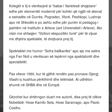
Kolegët e tij e vlerësojnë si “babai i Varietesë shqiptare”
edhe për elementët modernë për kohën që ngjiti në skenat
e estradës në Durrës, Pogradec, Vlorë, Peshkopi, Lushnje
apo në Shkodër,e po ashtu edhe për punën si pedagog i
jashtëm në Institutin e Arteve (sot Universiteti i Arteve). Ato
nisin me shfaqjen “Vizitoni ekspozitën tonë” për të vijuar
me dhjetra spektakle, të drejtuara prej tij.
Spektaklet me humor “Sofra ballkanike” apo ajo me satira
nga Fan Noli u vlerësuan së tepërmi nga spektatorët dhe
specialistët.
Pas viteve 1990, kur të gjithë rendën pas pronave Gjergj
Vlashi iu kushtua përkthimit dhe letërsisë. Ai udhëton
shumë në SHBA dhe në Evropë.
Gëzohet kur shtërngon duart me autorë, disa prej të cilëve
Nobelistë: Hose Kamilo Sela, Hose Saramago, apo Paolo
Coelho.