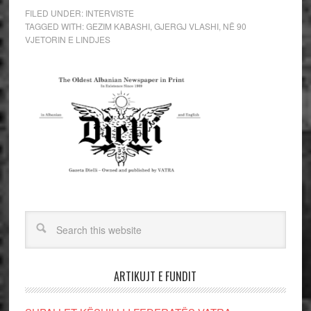
FILED UNDER:
INTERVISTE
TAGGED WITH:
GEZIM KABASHI
,
GJERGJ VLASHI
,
NË 90
VJETORIN E LINDJES
ARTIKUJT E FUNDIT