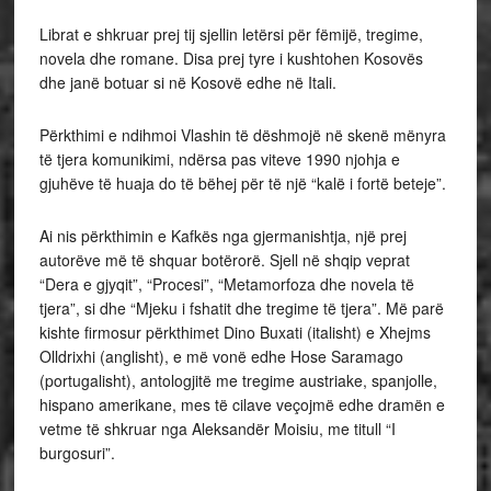
Librat e shkruar prej tij sjellin letërsi për fëmijë, tregime,
novela dhe romane. Disa prej tyre i kushtohen Kosovës
dhe janë botuar si në Kosovë edhe në Itali.
Përkthimi e ndihmoi Vlashin të dëshmojë në skenë mënyra
të tjera komunikimi, ndërsa pas viteve 1990 njohja e
gjuhëve të huaja do të bëhej për të një “kalë i fortë beteje”.
Ai nis përkthimin e Kafkës nga gjermanishtja, një prej
autorëve më të shquar botërorë. Sjell në shqip veprat
“Dera e gjyqit”, “Procesi”, “Metamorfoza dhe novela të
tjera”, si dhe “Mjeku i fshatit dhe tregime të tjera”. Më parë
kishte firmosur përkthimet Dino Buxati (italisht) e Xhejms
Olldrixhi (anglisht), e më vonë edhe Hose Saramago
(portugalisht), antologjitë me tregime austriake, spanjolle,
hispano amerikane, mes të cilave veçojmë edhe dramën e
vetme të shkruar nga Aleksandër Moisiu, me titull “I
burgosuri”.