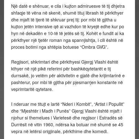
Një datë e shënuar, e cila i kujton admiruesve të tij dhjetra
shfaqje të vëna në skenë, shumë tituj librash të përkthyer
dhe mjaft të tjerë të shkruar prej tij: por mbi të gjitha u
kujton jetën intensive që ai vazhdon të kryejë edhe kur po
hyn në dekadën e 10-të të jetës së tij. Kohët e fundit ai ka
përkthyer një tjetër roman nga spannjishtja, i cili është në
proces botimi nga shtëpia botuese “Ombra GVG”.
Regjisori, shkrimtari dhe përkthyesi Gjergj Vlashi është
kthyer në një pikë referimi për bashkëqytetarët e tij
durrsakë, jo vetëm për aktivitetin e gjatë dhe krijimtarinë e
pashterur, por mbi të gjitha për pjesmarrjen konstante në
veprimtaritë qytetare.
I nderuar me titujt e lartë “Nderi i Kombit”, “Artist i Popullit”
dhe “Mjeshtër i Madh i Punës” Gjergj Vlashi është mjaft i
njohur si themelues i Varietesë dhe regjisor i Estradës së
Durrësit në vitin 1960, ndërsa ka botuar më shumë se 45
vepra në letërsi origjinale, përkthime dhe komedi.