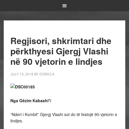
Regjisori, shkrimtari dhe
përkthyesi Gjergj Vlashi
në 90 vjetorin e lindjes
JULY 13, 2018
BY
DGRECA
Nga Gëzim Kabashi*/
“Nderi i Kombit” Gjergj Vlashi sot do të festojë 90-vjetorin e
lindjes.