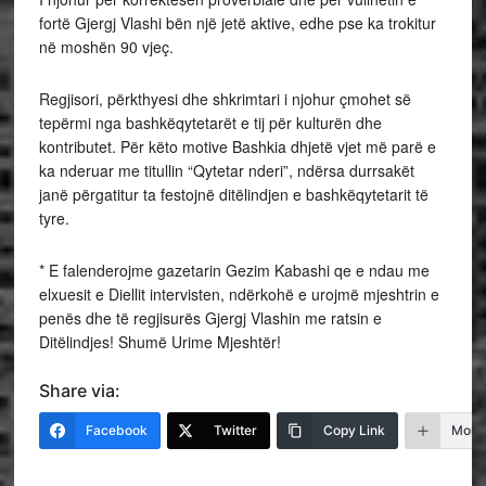
fortë Gjergj Vlashi bën një jetë aktive, edhe pse ka trokitur
në moshën 90 vjeç.
Regjisori, përkthyesi dhe shkrimtari i njohur çmohet së
tepërmi nga bashkëqytetarët e tij për kulturën dhe
kontributet. Për këto motive Bashkia dhjetë vjet më parë e
ka nderuar me titullin “Qytetar nderi”, ndërsa durrsakët
janë përgatitur ta festojnë ditëlindjen e bashkëqytetarit të
tyre.
* E falenderojme gazetarin Gezim Kabashi qe e ndau me
elxuesit e Diellit intervisten, ndërkohë e urojmë mjeshtrin e
penës dhe të regjisurës Gjergj Vlashin me ratsin e
Ditëlindjes! Shumë Urime Mjeshtër!
Share via:
Facebook
Twitter
Copy Link
More