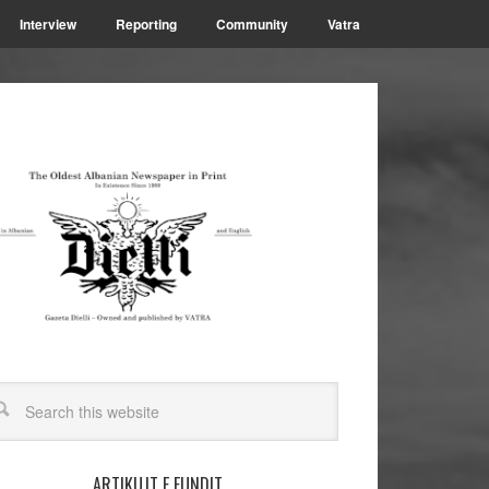
Interview
Reporting
Community
Vatra
ARTIKUJT E FUNDIT