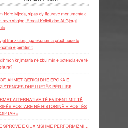
 Ndre Mjeda, sipas dy figurave monumentale
letrave shqipe, Ernest Koliqit dhe At Gjergj
hta
vjet tranzicion, nga ekonomia prodhuese te
nomia e përfitimit
dihmon krijimtaria në zbulimin e potencialeve të
ehura?
OF. AHMET QERIQI DHE EPOKA E
ZISTENCЁS DHE LUFTЁS PЁR LIRI!
RMAT ALTERNATIVE TË EVIDENTIMIT TË
RIFËS POSTARE NË HISTORINË E POSTËS
QIPTARE
Ë SPROVË E GUXIMSHME PERFORMIZMI…