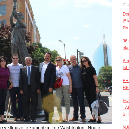
Dom
të 
Fis
36 
eko
A n
fsh
PR
RE
FO
TA
SH
NJ
te viktimave te komunizmit ne Washington : Nga e