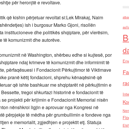
e për heronjtë e revoltave.
tik që kishin përjetuar revoltat si:Lek Mirakaj, Naim
alba
shëndetjes) ish i burgosur Marko Gjoni, risollën
asll
ta institucioneve dhe politikës shqiptare, për vlerësim,
B
e të komunizmit dhe autorëve.
d
komunizmit në Washington, shërbeu edhe si kujtesë, por
Env
shqiptare ndaj krimeve të komunizmit dhe informimit të
te, përfaqësuesi i Fondacionit Përkujtimor të Viktimave
Fa
ike pranë këtij fondacioni, shprehu kënaqësinë që
ra
i nderuar që ishte bashkuar me shqiptarët në përkujtimin e
 Bessette, tregoi shkurtazi historinë e fondacionit të
Inte
a se projekti për krijimin e Fondacionit Memorial nisën
Ko
inton nënshkroi ligjin e aprovuar nga Kongresi në
Nen
ë përpjekje të mëdha për grumbullimin e fondeve nga
Flo
tjen e memorialit, zgjedhjen e projektit etj. Statuja
Els