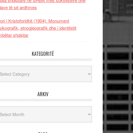
uaja shqiptare në SHBA mes sukseseve dhe
dave të së ardhmes
lori i Kristoforidhit (1904): Monument
sikografik, etnogjeografik dhe i identitetit
bëtar shqiptar
KATEGORITË
egoritë
ARKIV
iv