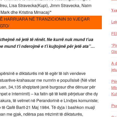
dreu, Lisa Stravecka(Kupi), Jimm Stravecka, Naim
𝐕𝐞
 Mark dhe Kristina Mrnacaj/*
 TË HARRUARA NË TRANZICIONIN 30 VJEÇAR
Lek
GTO/
FE
kthejmë në jetë të rënët. Ne kurrë nuk mund t’ua
“Pi
e mund t’i nderojmë e t’i kujtojmë për jetë ata”…
Glo
A d
jet
sinë e diktaturës më të egër të ish vendeve
tuarëve-krahasuar me numrin e popullsisë (Në vitet
Për
uan, 34,135 shqiptarë janë burgosur dhe dënuar për
Mba
pet e internimit) – ka fatin që të ketë përjetuar dhe dy
Kul
gjakura, të vetmet në Perandorinë e Lindjes komuniste;
Pse
e të Qafë Barit-21 Maj 1984. Të dyja i bashkon muaji
n me gjak, ndërsa pas rrëzimit të diktaturës,