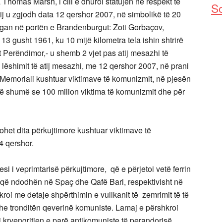
 Thomas Marsh, i cili e dhuroi statujën në respekt të
So
ij u zgjodh data 12 qershor 2007, në simbolikë të 20
t Regan në portën e Brandenburgut: Zoti Gorbaçov,
13 gusht 1961, ku 10 mijë kilometra tela ishin shtrirë
it Perëndimor,- u shemb 2 vjet pas atij mesazhi të
e lëshimit të atij mesazhi, me 12 qershor 2007, në prani
Memoriali kushtuar viktimave të komunizmit, në pjesën
r më shumë se 100 milion viktima të komunizmit dhe për
zohet dita përkujtimore kushtuar viktimave të
4 qershor.
esi i veprimtarisë përkujtimore, që e përjetoi vetë ferrin
, që ndodhën në Spaç dhe Qafë Bari, respektivisht në
i me detaje shpërthimin e vullkanit të zemrimit të të
dhe tronditën qeverinë komuniste. Lamaj e përshkroi
i kryengritjen e parë antikomuniste të perandorisë