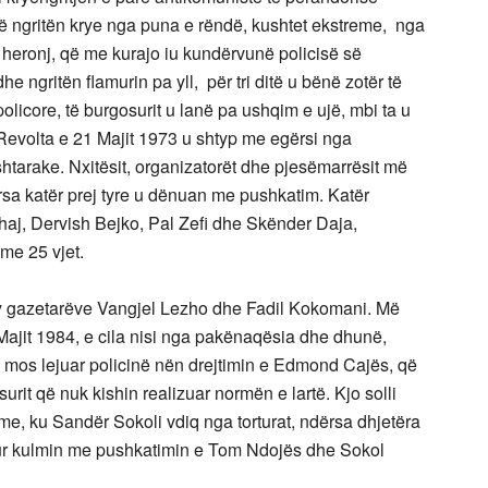
që ngritën krye nga puna e rëndë, kushtet ekstreme, nga
 si heronj, që me kurajo iu kundërvunë policisë së
he ngritën flamurin pa yll, për tri ditë u bënë zotër të
olicore, të burgosurit u lanë pa ushqim e ujë, mbi ta u
 Revolta e 21 Majit 1973 u shtyp me egërsi nga
shtarake. Nxitësit, organizatorët dhe pjesëmarrësit më
ërsa katër prej tyre u dënuan me pushkatim. Katër
ashaj, Dervish Bejko, Pal Zefi dhe Skënder Daja,
me 25 vjet.
dy gazetarëve Vangjel Lezho dhe Fadil Kokomani. Më
 Majit 1984, e cila nisi nga pakënaqësia dhe dhunë,
të mos lejuar policinë nën drejtimin e Edmond Cajës, që
rit që nuk kishin realizuar normën e lartë. Kjo solli
me, ku Sandër Sokoli vdiq nga torturat, ndërsa dhjetëra
ritur kulmin me pushkatimin e Tom Ndojës dhe Sokol