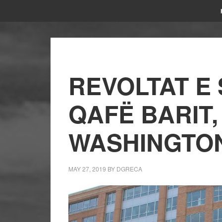
REVOLTAT E 
QAFË BARIT,
WASHINGTO
MAY 27, 2019
BY
DGRECA