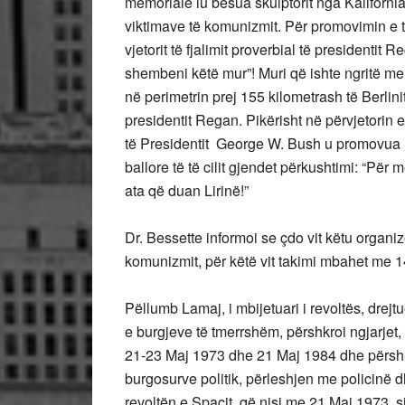
memoriale iu besua skulptorit nga Kalifornia
viktimave të komunizmit. Për promovimin e t
vjetorit të fjalimit proverbial të presidenti
shembeni këtë mur”! Muri që ishte ngritë me 
në perimetrin prej 155 kilometrash të Berlin
presidentit Regan. Pikërisht në përvjetorin 
të Presidentit George W. Bush u promovua 
ballore të të cilit gjendet përkushtimi: “Pë
ata që duan Lirinë!”
Dr. Bessette informoi se çdo vit këtu organi
komunizmit, për këtë vit takimi mbahet me 1
Pëllumb Lamaj, i mbijetuari i revoltës, drejtu
e burgjeve të tmerrshëm, përshkroi ngjarjet
21-23 Maj 1973 dhe 21 Maj 1984 dhe përshkro
burgosurve politik, përleshjen me policinë 
revoltën e Spaçit, që nisi me 21 Maj 1973, s