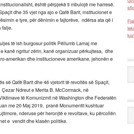
Gr
institucionalisht, është përpjekë ti mbulojë me harresë.
sfi
paçit dhe 35 vjet nga ajo e Qafë Barit, institucionet e
rësimin e tyre, për dënimin e fajtorëve, ndërsa ata që i
Fja
falje.
lek
kom
s të ish burgosur politik Pëllumb Lamaj me
 e kanë ngritur zërin, kanë organizuar përkujtesa, dhe
taro-amerikan dhe institucioneve amerikane, jehonën e
Kat
s së Qafë Barit dhe 46 vjetorit të revoltës së Spaçit,
 Çezar Ndreut e Merita B. McCormack, në
Viktimave të Komunizmit në Washington dhe Federatën
uan me 20 Maj 2019, pranë Monumentit kushtuar
Ark
ujtimore, nderuse për heronjtë e revoltave, ku përcollën
et e vendit dhe klasën politike.