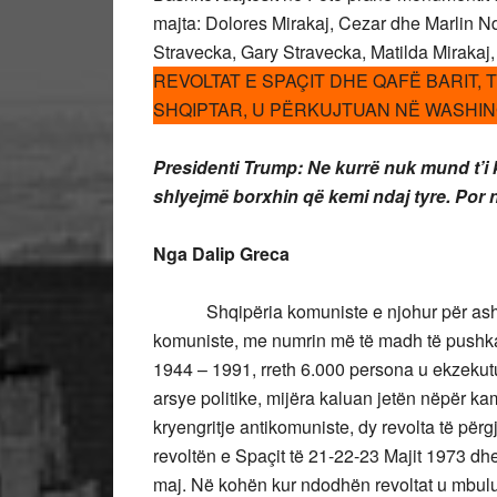
majta: Dolores Mirakaj, Cezar dhe Marlin N
Stravecka, Gary Stravecka, Matilda Mirakaj,
REVOLTAT E SPAÇIT DHE QAFË BARIT,
SHQIPTAR, U PËRKUJTUAN NË WASHIN
Presidenti Trump: Ne kurrë nuk mund t’i 
shlyejmë borxhin që kemi ndaj tyre. Por n
Nga Dalip Greca
Shqipëria komuniste e njohur për ashpër
komuniste, me numrin më të madh të pushka
1944 – 1991, rreth 6.000 persona u ekzekut
arsye politike, mijëra kaluan jetën nëpër kam
kryengritje antikomuniste, dy revolta të për
revoltën e Spaçit të 21-22-23 Majit 1973 dh
maj. Në kohën kur ndodhën revoltat u mbulua