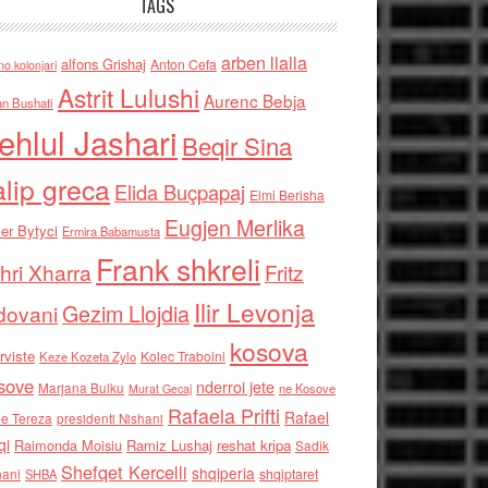
TAGS
arben llalla
alfons Grishaj
Anton Cefa
no kolonjari
Astrit Lulushi
Aurenc Bebja
an Bushati
ehlul Jashari
Beqir Sina
alip greca
Elida Buçpapaj
Elmi Berisha
Eugjen Merlika
er Bytyci
Ermira Babamusta
Frank shkreli
hri Xharra
Fritz
Ilir Levonja
Gezim Llojdia
dovani
kosova
rviste
Kolec Traboini
Keze Kozeta Zylo
sove
nderroi jete
Marjana Bulku
ne Kosove
Murat Gecaj
Rafaela Prifti
Rafael
e Tereza
presidenti Nishani
qi
Raimonda Moisiu
Ramiz Lushaj
reshat kripa
Sadik
Shefqet Kercelli
shqiperia
hani
shqiptaret
SHBA