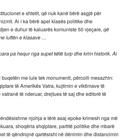
titucionet e shtetit, që nuk kanë bërë asgjë për
zmit. Ai i ka bërë apel klasës politike dhe
ndjen e duhur të kaluarës komuniste 50 vjeçare,
që
 me luftën e klasave …
ara pa hequr nga supet këtë turp dhe krim historik. Ai
si buqetën me lule tek monumenti, përcolli mesazhin:
tare të Amerikës Vatra, kujtimin e viktimave të
atranë të nderuar, drejtues të saj dhe editorë të
 rëndësishme njohja e tërë asaj epoke krimesh nga më
hkuara, shoqëria shqiptare, partitë politike dhe mbarë
het të qëndrojnë qartësisht në dënimin dhe distancimin