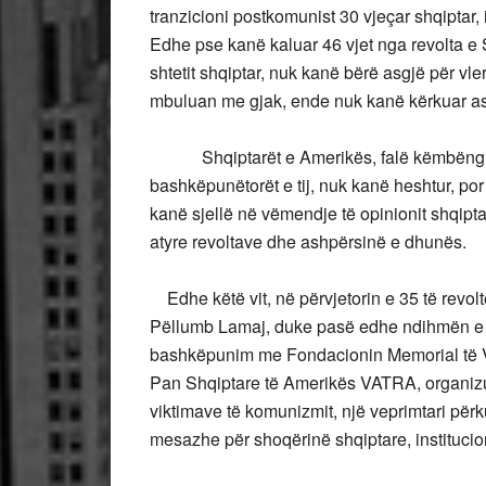
tranzicioni postkomunist 30 vjeçar shqiptar, 
Edhe pse kanë kaluar 46 vjet nga revolta e S
shtetit shqiptar, nuk kanë bërë asgjë për vle
mbuluan me gjak, ende nuk kanë kërkuar as 
Shqiptarët e Amerikës, falë këmbëngulje
bashkëpunëtorët e tij, nuk kanë heshtur, por
kanë sjellë në vëmendje të opinionit shqip
atyre revoltave dhe ashpërsinë e dhunës.
Edhe këtë vit, në përvjetorin e 35 të revoltë
Pëllumb Lamaj, duke pasë edhe ndihmën e
bashkëpunim me Fondacionin Memorial të 
Pan Shqiptare të Amerikës VATRA, organiz
viktimave të komunizmit, një veprimtari përk
mesazhe për shoqërinë shqiptare, institucion