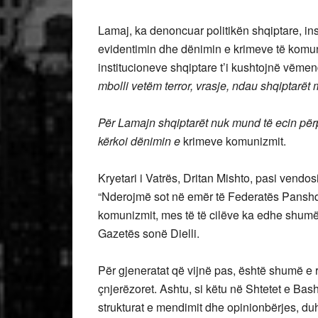
Lamaj, ka denoncuar politikën shqiptare, ins
evidentimin dhe dënimin e krimeve të komuni
institucioneve shqiptare t’i kushtojnë vëme
mbolli vetëm terror, vrasje, ndau shqiptarët
Për Lamajn shqiptarët nuk mund të ecin përp
kërkoi dënimin e
krimeve komunizmit.
Kryetari i Vatrës, Dritan Mishto, pasi vendo
“Nderojmë sot në emër të Federatës Panshqip
komunizmit, mes të të cilëve ka edhe shumë v
Gazetës sonë Dielli.
Për gjeneratat që vijnë pas, është shumë e
çnjerëzoret. Ashtu, si këtu në Shtetet e Bas
strukturat e mendimit dhe opinionbërjes, du