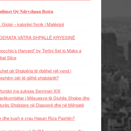
𝐝𝐢𝐦𝐞𝐭 𝐐𝐞̈ 𝐍𝐝𝐫𝐲𝐬𝐡𝐮𝐚𝐧 𝐁𝐨𝐭𝐞̈𝐧
 Gjolaj – kalorësi fisnik i Malësisë
DERATA VATRA SHPALLË KRYESINË
nocchio’s Harvard” by Tertini Set to Make a
bal Slice
uhet që Shqipëria të ribëhet një vend i
ueshëm për të gjithë shqiptarët?
fundoi me sukses Seminari XIX
rëkombëtar i Mësuesve të Gjuhës Shqipe dhe
turës Shqiptare në Diasporë dhe në Mërgatë
 dhe kush e vrau Hasan Riza Pashën?