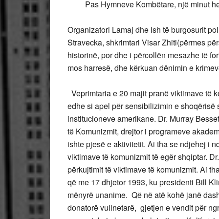
Pas Hymneve Kombëtare, një minut heshtj
Organizatori Lamaj dhe ish të burgosurit poli
Stravecka, shkrimtari Visar Zhiti(përmes për
historinë, por dhe i përcollën mesazhe të for
mos harresë, dhe kërkuan dënimin e krimev
Veprimtaria e 20 majit pranë viktimave të 
edhe si apel për sensibilizimin e shoqërisë 
institucioneve amerikane. Dr. Murray Besset
të Komunizmit, drejtor i programeve akadem
ishte pjesë e aktivitetit. Ai tha se ndjehej 
viktimave të komunizmit të egër shqiptar. Dr.
përkujtimit të viktimave të komunizmit. Ai th
që me 17 dhjetor 1993, ku presidenti Bill Kl
mënyrë unanime. Që në atë kohë janë dasht
donatorë vullnetarë, gjetjen e vendit për ngri