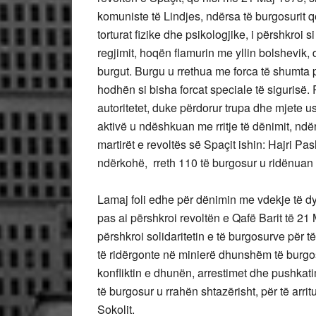
komuniste të Lindjes, ndërsa të burgosurit 
torturat fizike dhe psikologjike, i përshkroi
regjimit, hoqën flamurin me yllin bolshevik, d
burgut. Burgu u rrethua me forca të shumta p
hodhën si bisha forcat speciale të sigurisë.
autoritetet, duke përdorur trupa dhe mjete u
aktivë u ndëshkuan me rritje të dënimit, nd
martirët e revoltës së Spaçit ishin: Hajri P
ndërkohë, rreth 110 të burgosur u ridënuan 
Lamaj foli edhe për dënimin me vdekje të 
pas ai përshkroi revoltën e Qafë Barit të 21
përshkroi solidaritetin e të burgosurve për 
të ridërgonte në minierë dhunshëm të burgosu
konfliktin e dhunën, arrestimet dhe pushkati
të burgosur u rrahën shtazërisht, për të ar
Sokolit.