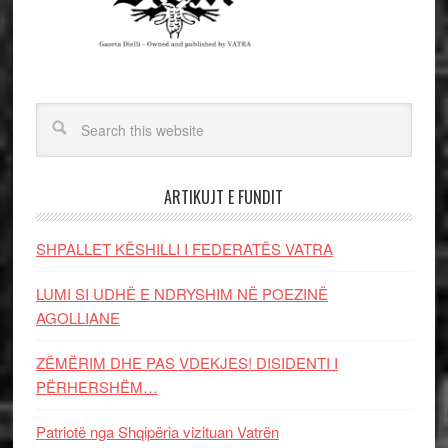
ARTIKUJT E FUNDIT
SHPALLET KËSHILLI I FEDERATËS VATRA
LUMI SI UDHË E NDRYSHIM NË POEZINË
AGOLLIANE
ZËMËRIM DHE PAS VDEKJES! DISIDENTI I
PËRHERSHËM…
Patriotë nga Shqipëria vizituan Vatrën