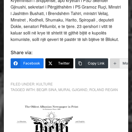
Kryeministri i Shqipërisë, apo kryetari i PSD Skender
Gjinushi, sekretari i Përgjithshëm i PS Gramoz Ruçi, Minstri
i Jashtëm Bushati, i Brendshëm Tahiri, ministri Veliaj,
Minstret , Kodheli, Shumaku, Harito, Spiropali , deputeti
Dokle, senatori Pëllumbi, e te tjere. 23 qershori i vitit të
kaluar solli në krye të shtetit të gjithë bijtë e kupolës
komuniste, solli një qeveri të pastër të ish bijëve të Bllokut.
Share via:
Facebook
Twitter
Copy Link
More
FILED UNDER:
KULTURE
TAGGED WITH:
BEQIR SINA
,
MURAL GJIGAND
,
ROLAND REGAN