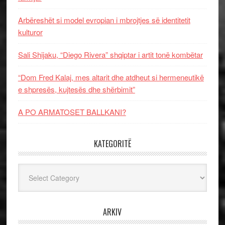
Arbëreshët si model evropian i mbrojtjes së identitetit
kulturor
Sali Shijaku, “Diego Rivera” shqiptar i artit tonë kombëtar
“Dom Fred Kalaj, mes altarit dhe atdheut si hermeneutikë
e shpresës, kujtesës dhe shërbimit”
A PO ARMATOSET BALLKANI?
KATEGORITË
Kategoritë
ARKIV