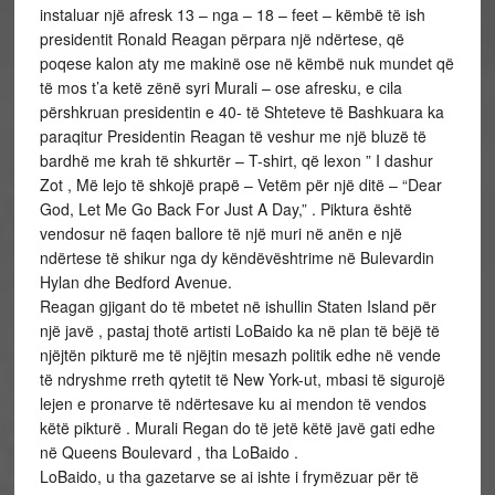
instaluar një afresk 13 – nga – 18 – feet – këmbë të ish
presidentit Ronald Reagan përpara një ndërtese, që
poqese kalon aty me makinë ose në këmbë nuk mundet që
të mos t’a ketë zënë syri Murali – ose afresku, e cila
përshkruan presidentin e 40- të Shteteve të Bashkuara ka
paraqitur Presidentin Reagan të veshur me një bluzë të
bardhë me krah të shkurtër – T-shirt, që lexon ” I dashur
Zot , Më lejo të shkojë prapë – Vetëm për një ditë – “Dear
God, Let Me Go Back For Just A Day,” . Piktura është
vendosur në faqen ballore të një muri në anën e një
ndërtese të shikur nga dy këndëvështrime në Bulevardin
Hylan dhe Bedford Avenue.
Reagan gjigant do të mbetet në ishullin Staten Island për
një javë , pastaj thotë artisti LoBaido ka në plan të bëjë të
njëjtën pikturë me të njëjtin mesazh politik edhe në vende
të ndryshme rreth qytetit të New York-ut, mbasi të sigurojë
lejen e pronarve të ndërtesave ku ai mendon të vendos
këtë pikturë . Murali Regan do të jetë këtë javë gati edhe
në Queens Boulevard , tha LoBaido .
LoBaido, u tha gazetarve se ai ishte i frymëzuar për të