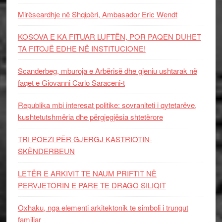
Mirëseardhje në Shqipëri, Ambasador Eric Wendt
KOSOVA E KA FITUAR LUFTËN, POR PAQEN DUHET
TA FITOJË EDHE NË INSTITUCIONE!
Scanderbeg, mburoja e Arbërisë dhe gjeniu ushtarak në
faqet e Giovanni Carlo Saraceni-t
Republika mbi interesat politike: sovraniteti i qytetarëve,
kushtetutshmëria dhe përgjegjësia shtetërore
TRI POEZI PËR GJERGJ KASTRIOTIN-
SKËNDERBEUN
LETËR E ARKIVIT TE NAUM PRIFTIT NË
PERVJETORIN E PARE TE DRAGO SILIQIT
Oxhaku, nga elementi arkitektonik te simboli i trungut
familjar