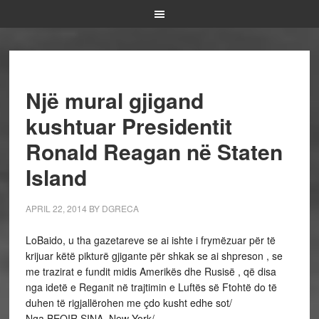
Një mural gjigand
kushtuar Presidentit
Ronald Reagan në Staten
Island
APRIL 22, 2014
BY
DGRECA
LoBaido, u tha gazetareve se ai ishte i frymëzuar për të
krijuar këtë pikturë gjigante për shkak se ai shpreson , se
me trazirat e fundit midis Amerikës dhe Rusisë , që disa
nga idetë e Reganit në trajtimin e Luftës së Ftohtë do të
duhen të rigjallërohen me çdo kusht edhe sot/
Nga BEQIR SINA, New York/