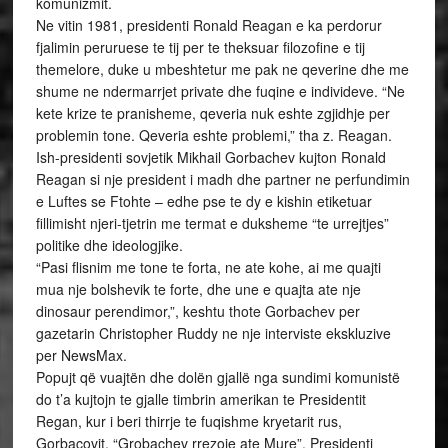
komunizmit.
Ne vitin 1981, presidenti Ronald Reagan e ka perdorur
fjalimin peruruese te tij per te theksuar filozofine e tij
themelore, duke u mbeshtetur me pak ne qeverine dhe me
shume ne ndermarrjet private dhe fuqine e individeve. “Ne
kete krize te pranisheme, qeveria nuk eshte zgjidhje per
problemin tone. Qeveria eshte problemi,” tha z. Reagan.
Ish-presidenti sovjetik Mikhail Gorbachev kujton Ronald
Reagan si nje president i madh dhe partner ne perfundimin
e Luftes se Ftohte – edhe pse te dy e kishin etiketuar
fillimisht njeri-tjetrin me termat e duksheme “te urrejtjes”
politike dhe ideologjike.
“Pasi flisnim me tone te forta, ne ate kohe, ai me quajti
mua nje bolshevik te forte, dhe une e quajta ate nje
dinosaur perendimor,”, keshtu thote Gorbachev per
gazetarin Christopher Ruddy ne nje interviste ekskluzive
per NewsMax.
Popujt që vuajtën dhe dolën gjallë nga sundimi komunistë
do t’a kujtojn te gjalle timbrin amerikan te Presidentit
Regan, kur i beri thirrje te fuqishme kryetarit rus,
Gorbaçovit, “Grobachev rrezoje ate Mure”. Presidenti