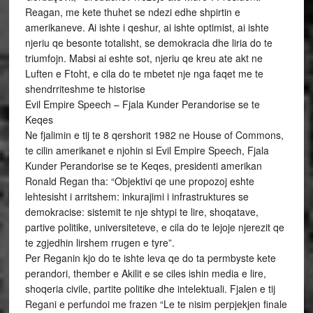
Reagan, me kete thuhet se ndezi edhe shpirtin e
amerikaneve. Ai ishte i qeshur, ai ishte optimist, ai ishte
njeriu qe besonte totalisht, se demokracia dhe liria do te
triumfojn. Mabsi ai eshte sot, njeriu qe kreu ate akt ne
Luften e Ftoht, e cila do te mbetet nje nga faqet me te
shendrriteshme te historise
Evil Empire Speech – Fjala Kunder Perandorise se te
Keqes
Ne fjalimin e tij te 8 qershorit 1982 ne House of Commons,
te cilin amerikanet e njohin si Evil Empire Speech, Fjala
Kunder Perandorise se te Keqes, presidenti amerikan
Ronald Regan tha: “Objektivi qe une propozoj eshte
lehtesisht i arritshem: inkurajimi i infrastruktures se
demokracise: sistemit te nje shtypi te lire, shoqatave,
partive politike, universiteteve, e cila do te lejoje njerezit qe
te zgjedhin lirshem rrugen e tyre”.
Per Reganin kjo do te ishte leva qe do ta permbyste kete
perandori, thember e Akilit e se ciles ishin media e lire,
shoqeria civile, partite politike dhe intelektuali. Fjalen e tij
Regani e perfundoi me frazen “Le te nisim perpjekjen finale