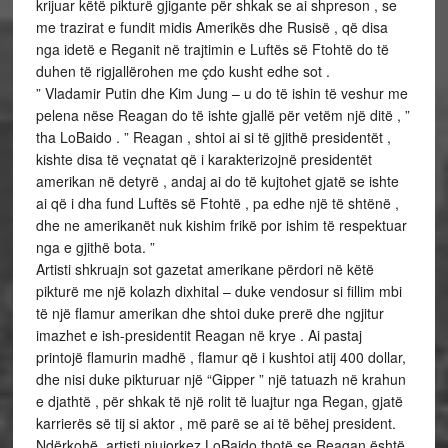
krijuar këtë pikturë gjigante për shkak se ai shpreson , se
me trazirat e fundit midis Amerikës dhe Rusisë , që disa
nga idetë e Reganit në trajtimin e Luftës së Ftohtë do të
duhen të rigjallërohen me çdo kusht edhe sot .
” Vladamir Putin dhe Kim Jung – u do të ishin të veshur me
pelena nëse Reagan do të ishte gjallë për vetëm një ditë , ”
tha LoBaido . ” Reagan , shtoi ai si të gjithë presidentët ,
kishte disa të veçnatat që i karakterizojnë presidentët
amerikan në detyrë , andaj ai do të kujtohet gjatë se ishte
ai që i dha fund Luftës së Ftohtë , pa edhe një të shtënë ,
dhe ne amerikanët nuk kishim frikë por ishim të respektuar
nga e gjithë bota. ”
Artisti shkruajn sot gazetat amerikane përdori në këtë
pikturë me një kolazh dixhital – duke vendosur si fillim mbi
të një flamur amerikan dhe shtoi duke prerë dhe ngjitur
imazhet e ish-presidentit Reagan në krye . Ai pastaj
printojë flamurin madhë , flamur që i kushtoi atij 400 dollar,
dhe nisi duke pikturuar një “Gipper ” një tatuazh në krahun
e djathtë , për shkak të një rolit të luajtur nga Regan, gjatë
karrierës së tij si aktor , më parë se ai të bëhej president.
Ndërkohë, artisti njujorkez LoBaido thotë se Reagan është