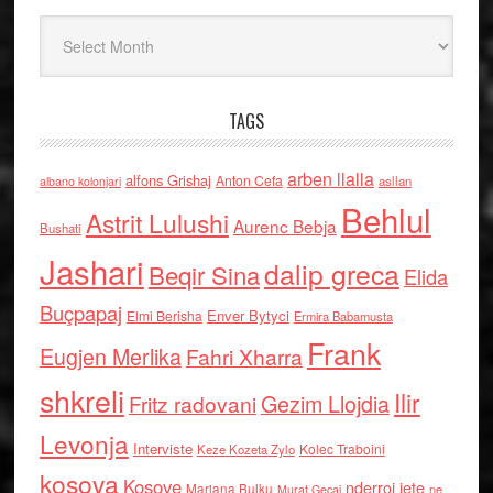
Arkiv
TAGS
arben llalla
alfons Grishaj
Anton Cefa
asllan
albano kolonjari
Behlul
Astrit Lulushi
Aurenc Bebja
Bushati
Jashari
dalip greca
Beqir Sina
Elida
Buçpapaj
Enver Bytyci
Elmi Berisha
Ermira Babamusta
Frank
Eugjen Merlika
Fahri Xharra
shkreli
Ilir
Gezim Llojdia
Fritz radovani
Levonja
Interviste
Kolec Traboini
Keze Kozeta Zylo
kosova
Kosove
nderroi jete
Marjana Bulku
ne
Murat Gecaj