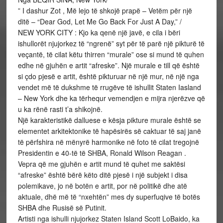
” I dashur Zot , Më lejo të shkojë prapë – Vetëm për një
ditë – “Dear God, Let Me Go Back For Just A Day,” /
NEW YORK CITY : Kjo ka qenë një javë, e cila i bëri
ishullorët njujorkez të “ngrenë” syt për të parë një pikturë të
veçantë, të cilat këtu thirren “murale” ose si mund të quhen
edhe në gjuhën e artit “afreske”. Një murale e till që është
si çdo pjesë e artit, është pikturuar në një mur, në një nga
vendet më të dukshme të rrugëve të ishullit Staten Iasland
– New York dhe ka tërhequr vemendjen e mijra njerëzve që
u ka rënë rasti t’a shikojnë.
Një karakteristikë dalluese e kësja pikture murale është se
elementet arkitektonike të hapësirës së caktuar të saj janë
të përfshira në mënyrë harmonike në foto të cilat tregojnë
Presidentin e 40-të të SHBA, Ronald Wilson Reagan .
Vepra që me gjuhën e artit mund të quhet me saktësi
“afreske” është bërë këto ditë pjesë i një subjekt i disa
polemikave, jo në botën e artit, por në politikë dhe atë
aktuale, dhë më të “nxehtën” mes dy superfuqive të botës
SHBA dhe Rusisë së Putinit.
Artisti nga ishulli njujorkez Staten Island Scott LoBaido, ka