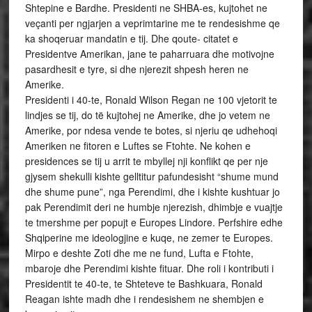
Shtepine e Bardhe. Presidenti ne SHBA-es, kujtohet ne
veçanti per ngjarjen a veprimtarine me te rendesishme qe
ka shoqeruar mandatin e tij. Dhe qoute- citatet e
Presidentve Amerikan, jane te paharruara dhe motivojne
pasardhesit e tyre, si dhe njerezit shpesh heren ne
Amerike.
Presidenti i 40-te, Ronald Wilson Regan ne 100 vjetorit te
lindjes se tij, do të kujtohej ne Amerike, dhe jo vetem ne
Amerike, por ndesa vende te botes, si njeriu qe udhehoqi
Ameriken ne fitoren e Luftes se Ftohte. Ne kohen e
presidences se tij u arrit te mbyllej nji konflikt qe per nje
gjysem shekulli kishte gelltitur pafundesisht “shume mund
dhe shume pune”, nga Perendimi, dhe i kishte kushtuar jo
pak Perendimit deri ne humbje njerezish, dhimbje e vuajtje
te tmershme per popujt e Europes Lindore. Perfshire edhe
Shqiperine me ideologjine e kuqe, ne zemer te Europes.
Mirpo e deshte Zoti dhe me ne fund, Lufta e Ftohte,
mbaroje dhe Perendimi kishte fituar. Dhe roli i kontributi i
Presidentit te 40-te, te Shteteve te Bashkuara, Ronald
Reagan ishte madh dhe i rendesishem ne shembjen e