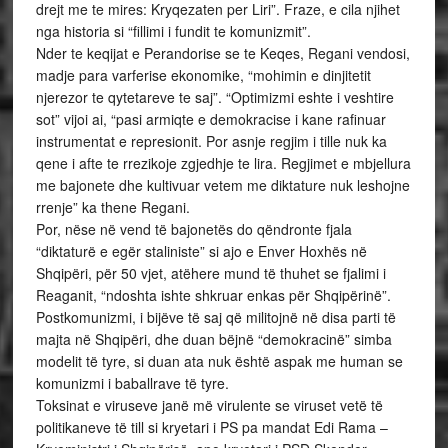
drejt me te mires: Kryqezaten per Liri”. Fraze, e cila njihet
nga historia si “fillimi i fundit te komunizmit”.
Nder te keqijat e Perandorise se te Keqes, Regani vendosi,
madje para varferise ekonomike, “mohimin e dinjitetit
njerezor te qytetareve te saj”. “Optimizmi eshte i veshtire
sot” vijoi ai, “pasi armiqte e demokracise i kane rafinuar
instrumentat e represionit. Por asnje regjim i tille nuk ka
qene i afte te rrezikoje zgjedhje te lira. Regjimet e mbjellura
me bajonete dhe kultivuar vetem me diktature nuk leshojne
rrenje” ka thene Regani.
Por, nëse në vend të bajonetës do qëndronte fjala
“diktaturë e egër staliniste” si ajo e Enver Hoxhës në
Shqipëri, për 50 vjet, atëhere mund të thuhet se fjalimi i
Reaganit, “ndoshta ishte shkruar enkas për Shqipërinë”.
Postkomunizmi, i bijëve të saj që militojnë në disa parti të
majta në Shqipëri, dhe duan bëjnë “demokracinë” simba
modelit të tyre, si duan ata nuk është aspak me human se
komunizmi i baballrave të tyre.
Toksinat e viruseve janë më virulente se viruset vetë të
politikaneve të till si kryetari i PS pa mandat Edi Rama –