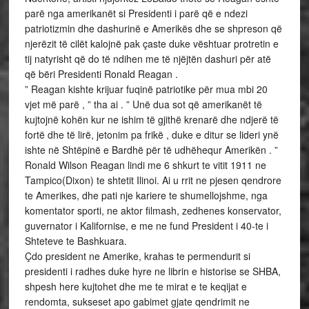
parë nga amerikanët si Presidenti i parë që e ndezi
patriotizmin dhe dashurinë e Amerikës dhe se shpreson që
njerëzit të cilët kalojnë pak çaste duke vështuar protretin e
tij natyrisht që do të ndihen me të njëjtën dashuri për atë
që bëri Presidenti Ronald Reagan .
” Reagan kishte krijuar fuqinë patriotike për mua mbi 20
vjet më parë , ” tha ai . ” Unë dua sot që amerikanët të
kujtojnë kohën kur ne ishim të gjithë krenarë dhe ndjerë të
fortë dhe të lirë, jetonim pa frikë , duke e ditur se lideri ynë
ishte në Shtëpinë e Bardhë për të udhëhequr Amerikën . ”
Ronald Wilson Reagan lindi me 6 shkurt te vitit 1911 ne
Tampico(Dixon) te shtetit Ilinoi. Ai u rrit ne pjesen qendrore
te Amerikes, dhe pati nje kariere te shumellojshme, nga
komentator sporti, ne aktor filmash, zedhenes konservator,
guvernator i Kalifornise, e me ne fund President i 40-te i
Shteteve te Bashkuara.
Çdo president ne Amerike, krahas te permendurit si
presidenti i radhes duke hyre ne librin e historise se SHBA,
shpesh here kujtohet dhe me te mirat e te keqijat e
rendomta, sukseset apo gabimet gjate qendrimit ne