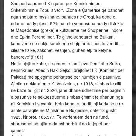
Shqiperise prane LK sqaron per Komisionin per
Shkembimin e Popullsive: “…Zona e Çamerise qe banohet
nga shqiptare myslimane, banues ne Greqi, ka qene e
ndame ne dy pjese: 52 fshate te vendosuna ne dy distrikte
te Maqedonise (greke) e kufizueme me Shqiperine lindore
dhe Epirin Perendimor. Te gjithe udhetaret ne Ballkan,
kane vene ne dukje karakterin shqiptar dallues te vendit –
cilesite fizike, zakonet, veshjen, gjuhen etj. te ketyne
banoreve”(f.181)
Ne te njejten kohe, ne emen te familjeve Demi dhe Sejko,
nenshkruesi Abedin Haki Sejko i drejtohet LK (Komitetit per
Pakicat) me spjegime perkatese per humbjen e pasunive.
Ai citon deklaraten e Z. Venizelos, ne 1918, simbas te cilit
ne baze te ligjit nr. 2520, jane dhane udhezime per pagimin
e pasunive te sekuestrueme simbas çmimit te dhanun nga
nji Komision i veçante. Keto kohet e fundit, nji kerkese e re
ashte paraqite ne Ministrine e Bujqesise, date 13 gusht
1925, Nr.prot. 105.377. Te vorfenuem deri ne fund,
shpresohet se njifare damshperblimi do te jepet per
çamet.”