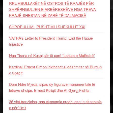
RRUMBULLAKËT NË OSTROS TË KRAJËS PËR
SHPËRNGULJEN E ARBËRESHËVE NGA TREVA
KRAJË-SHESTAN NË ZARË TË DALMACISË
SHPOPULLIMI, PUSHTIMI I SHEKULLIT XXI
VATRA’s Letter to President Trump: End the Hague
Injustice
Nga Tirana në Kukaj për të parë “Lahuta e Malësisë”
Kardinali Ernest Simoni rikthehet si dëshmitar në Burgun
e Spaçit
Dom Ndre Mjeda, sipas dy figurave monumentale të
letrave shqipe, Ernest Koliqit dhe At Gjergj Fishta
36 vjet tranzicion, nga ekonomia prodhuese te ekonomia
e përfitimit