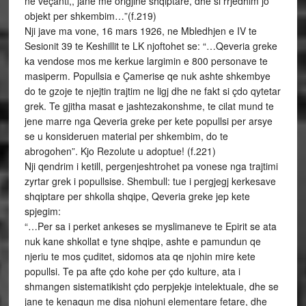
ne veçanti,, jane me origjine shqiptare, dhe si rrjedhim jo
objekt per shkembim…”(f.219)
Nji jave ma vone, 16 mars 1926, ne Mbledhjen e IV te
Sesionit 39 te Keshillit te LK njoftohet se: “…Qeveria greke
ka vendose mos me kerkue largimin e 800 personave te
masiperm. Popullsia e Çamerise qe nuk ashte shkembye
do te gzoje te njejtin trajtim ne ligj dhe ne fakt si çdo qytetar
grek. Te gjitha masat e jashtezakonshme, te cilat mund te
jene marre nga Qeveria greke per kete popullsi per arsye
se u konsideruen material per shkembim, do te
abrogohen”. Kjo Rezolute u adoptue! (f.221)
Nji qendrim i ketill, pergenjeshtrohet pa vonese nga trajtimi
zyrtar grek i popullsise. Shembull: tue i pergjegj kerkesave
shqiptare per shkolla shqipe, Qeveria greke jep kete
spjegim:
“…Per sa i perket ankeses se myslimaneve te Epirit se ata
nuk kane shkollat e tyne shqipe, ashte e pamundun qe
njeriu te mos çuditet, sidomos ata qe njohin mire kete
popullsi. Te pa afte çdo kohe per çdo kulture, ata i
shmangen sistematikisht çdo perpjekje intelektuale, dhe se
jane te kenaqun me disa njohuni elementare fetare, dhe