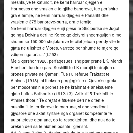
meshkujve te katundit, ne kemi harruar djegjen e
Hormoves dhe vrasjen e te gjithe banoreve, tue perfshire
gra e femije, ne kemi harruar djegjen e Panaritit dhe
vrasjen e 375 banoreve-burra, gra e femije!
Ne kemi harruar djegjen e nji pjese te Shqiperise se Jugut
qe nga Delvina deri ne Korce qe detyroi shpernguljen e me
shume se 150.000 shqiptareve te cilet jetuan per dy vite te
gjata ne ullishtet e Vlores, varreze per shume te mjere qe
vdiqen nga uria…”(f.253)
Me 5 qershor 1928, perfaqesuesi shqiptar prane LK, Mehdi
Frasheri, tue fole para Keshillit te LK mbrojti te drejten e
prones private ne Çameri. Tue i u referue Traktatit te
Athines (1913), ai thekson pergjegjsine e Qeverise greke
per moscenimin e pronesise ne krahinat e aneksueme
gjate Luftes Ballkanike (1912-13). Artikulli 5 Traktatit te
Athines thote:” Te drejtat e fitueme deri ne diten e
pushtimiit te territoreve te marruna, si dhe vendimet
gjyqsore dhe aktet zyrtare nga organet kompetente te
autoriteteve otomane, do te respektohen, dhe nuk do te
preken deri sa te hidhen poshte ligjerisht.
Art. 3- par. 2 dhe 3- Asnjeri nuk do te çvishet nga prona e