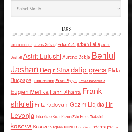
Arkiv
TAGS
arben llalla
alfons Grishaj
Anton Cefa
asllan
albano kolonjari
Behlul
Astrit Lulushi
Aurenc Bebja
Bushati
Jashari
dalip greca
Beqir Sina
Elida
Buçpapaj
Enver Bytyci
Elmi Berisha
Ermira Babamusta
Frank
Eugjen Merlika
Fahri Xharra
shkreli
Ilir
Gezim Llojdia
Fritz radovani
Levonja
Interviste
Kolec Traboini
Keze Kozeta Zylo
kosova
Kosove
nderroi jete
Marjana Bulku
ne
Murat Gecaj