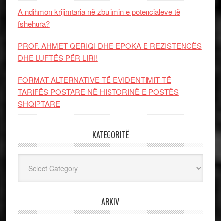
A ndihmon krijimtaria në zbulimin e potencialeve të
fshehura?
PROF. AHMET QERIQI DHE EPOKA E REZISTENCЁS
DHE LUFTЁS PЁR LIRI!
FORMAT ALTERNATIVE TË EVIDENTIMIT TË
TARIFËS POSTARE NË HISTORINË E POSTËS
SHQIPTARE
KATEGORITË
Kategoritë
ARKIV