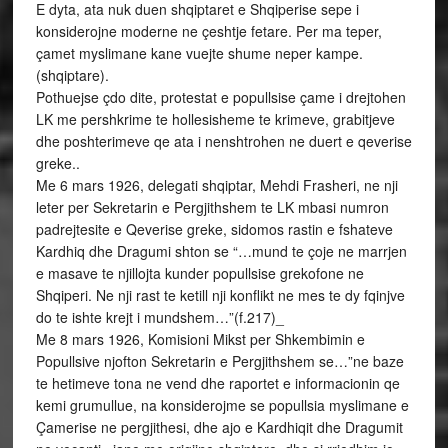
E dyta, ata nuk duen shqiptaret e Shqiperise sepe i
konsiderojne moderne ne çeshtje fetare. Per ma teper,
çamet myslimane kane vuejte shume neper kampe.
(shqiptare).
Pothuejse çdo dite, protestat e popullsise çame i drejtohen
LK me pershkrime te hollesisheme te krimeve, grabitjeve
dhe poshterimeve qe ata i nenshtrohen ne duert e qeverise
greke..
Me 6 mars 1926, delegati shqiptar, Mehdi Frasheri, ne nji
leter per Sekretarin e Pergjithshem te LK mbasi numron
padrejtesite e Qeverise greke, sidomos rastin e fshateve
Kardhiq dhe Dragumi shton se “…mund te çoje ne marrjen
e masave te njillojta kunder popullsise grekofone ne
Shqiperi. Ne nji rast te ketill nji konflikt ne mes te dy fqinjve
do te ishte krejt i mundshem…”(f.217)_
Me 8 mars 1926, Komisioni Mikst per Shkembimin e
Popullsive njofton Sekretarin e Pergjithshem se…”ne baze
te hetimeve tona ne vend dhe raportet e informacionin qe
kemi grumullue, na konsiderojme se popullsia myslimane e
Çamerise ne pergjithesi, dhe ajo e Kardhiqit dhe Dragumit