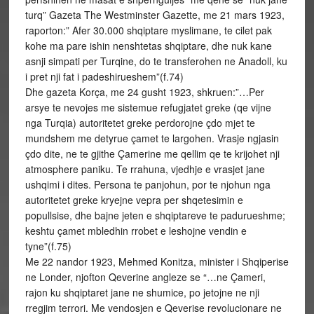
turq” Gazeta The Westminster Gazette, me 21 mars 1923,
raporton:” Afer 30.000 shqiptare myslimane, te cilet pak
kohe ma pare ishin nenshtetas shqiptare, dhe nuk kane
asnji simpati per Turqine, do te transferohen ne Anadoll, ku
i pret nji fat i padeshirueshem”(f.74)
Dhe gazeta Korça, me 24 gusht 1923, shkruen:”…Per
arsye te nevojes me sistemue refugjatet greke (qe vijne
nga Turqia) autoritetet greke perdorojne çdo mjet te
mundshem me detyrue çamet te largohen. Vrasje ngjasin
çdo dite, ne te gjithe Çamerine me qellim qe te krijohet nji
atmosphere paniku. Te rrahuna, vjedhje e vrasjet jane
ushqimi i dites. Persona te panjohun, por te njohun nga
autoritetet greke kryejne vepra per shqetesimin e
popullsise, dhe bajne jeten e shqiptareve te padurueshme;
keshtu çamet mbledhin rrobet e leshojne vendin e
tyne”(f.75)
Me 22 nandor 1923, Mehmed Konitza, minister i Shqiperise
ne Londer, njofton Qeverine angleze se “…ne Çameri,
rajon ku shqiptaret jane ne shumice, po jetojne ne nji
rregjim terrori. Me vendosjen e Qeverise revolucionare ne