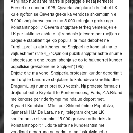
Asnji hap nuk ashte marre si pergjigje e kesaj kerkese!
Perseri ne nandor 1925, Qeveria shqiptare i drejtohet LK
ku e njofton se Qeveria greke ka vendose shkembimin e
5.000 shqiptareve çame me 5.000 refugjate greke nga
Konstantinopoli .” Qeveria shqiptare terheq vemendjen e
LK per faktin se ashte e nji randesie jetesore per ruejtjen e
paqes e stabilitetit qe kjo popullsi te mos debohet ne
Turqi…prej ku ata kthehen ne Shqiperi ne konditat ma te
vajtueshme” (f.194_) “Opinioni publik shqiptar ashte shume
i shqetesuem dhe tregon shenja se do te hakmerret kunder
popullsise grekofone ne Shqiperi”(195)
Dhjete dite ma vone, Shqiperia proteston kunder deportimit
ne Turqi te banoreve shqiptare te katundeve Gardhiq dhe
Dragumi…nji numer prej 800 vetesh. Nji proteste formale i
drejtohet edhe Kryetarit te Konfereneces,, Paris, Z.A.Briand
me kerkese per nderhymje me ndalue deportimet.
Kryeari i Komisionit Mikst per Shkembimin e Popullsive,
Gjenerali H.M.De Lara, ne nji telegram drejtue LK
konfirmon se shkembimi i 5.000 grekeve orthodoks te
Konstantinopolit “…do te ishte ne kundershtim me
vendimet e marruna ne parim, e me instruksionet e