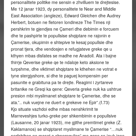
personalitete politike me sensin e zhvilluem te drejtesise.
Me 12 janar 1923, dy personalitete te Near and Middle
East Association (angleze), Edward Gleichen dhe Audrey
Herbert, botuen ne fletoren londineze The Times nji
pershkrim te gjendjes ne Çameri dhe debimin e forcuem
dhe te pashpirte te popullsise shqiptare ne rajonin e
Çamerise, okupimin e shtepive te kesaj popullsie dhe
pronat tjera, dhe vendosjen e refugjateve greke qe u
kthyen mbas disfates se madhe ne Anadoll. Ata i bajne
thirrje Qeverise greke qe te ndaloje keto aksione te
turpshme, dhe viktimet shqiptare te kthehen ne votrat e
tyne stergjyshore, si dhe te paguej kompensim per
pasunite e grabituna pa te drejte. Reagimi i zyrtareve
britanike ne Greqi ka qene: Qeveria greke nuk ka ushtrue
presion mbi myslimanet shqiptare te Çamerise, dhe se
ata.”.. nuk vuejne ne duert e grekeve ne Epir”.(f.73)
Kjo situate vazhdoi edhe mbas nenshkrimit te
Marreveshjes turko-greke per shkembimin e popullsive
(Lausanne, 20 janar 1923), me gjithe premtimet greke (Z.
Kaklamanos) se shqiptaret myslimane te Çamerise “…nuk
perfshihen ne masat e shpernguljes” me qene se “nuk jane