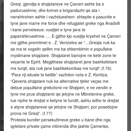
Greqi, gjendja e shqiptareve ne Çameri ashte ba e
padurueshme, dhe krimet e brigandazhi qe ata i
nenshtrohen ashte i vazhdueshem: shtepite e pasunite e
tyne jane marre me force dhe refugjatet greke nga Anadolli
i kane pervetesue; vuejtjet e tyne jane te
papershkrueshme….. E gjithe kjo vuejtje kryehet ne Çameri
me gjithe premtimet e . Z. Venizelos se “…Greqia nuk ka
as ma te vogelin qellim me ba shkembimin e popullsive
myslimane shqiptare. Shqiptaret banojne ne kete zone te
veçante te Epirit. Megjithese shqiptaret jane bashkefetare
me turqit, ata nuk jane bashkekombas me turqit”.(f.76)
“Para nji situate te ketille” vazhdon nota e Z. Konitza,
“Qeveria shqiptare nuk ka alternative tjeter veçse me
debue popullsine grekofone ne Shqiperi, e ne vendin e
tyne me prue shqiptaret qe jetojne ne Mbretenine greke,
tue njohe te drejtat e ketyne te fundit, ashtu edhe te drejtat
e atyne shqiptareve qe jetojne ne Shqiperi, por posedojne
prona ne Greqi”. (f.77)
Protesta kunder persekutimeve greke u bane dhe nga
qytetare private çame mbrenda dhe jashte Çamerise,