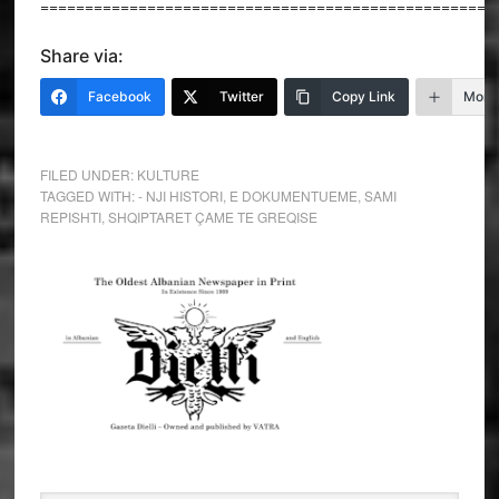
===================================================
Share via:
Facebook
Twitter
Copy Link
More
FILED UNDER:
KULTURE
TAGGED WITH:
- NJI HISTORI
,
E DOKUMENTUEME
,
SAMI
REPISHTI
,
SHQIPTARET ÇAME TE GREQISE