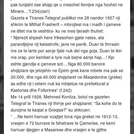
pak turqisht ose shqip qe u mesohet femijve nga hoxhet ne
Minare…”f.234)(sic!)
Gazeta e Tiranes Telegraf publikoi me 28 nandor 1927 nji
shkrim te Mithat Frasherit – mbrojtesi ma i madh i çameve
ne ditet ma te veshtira- ku ne mes tjerash thuhet:
“ Njerezit shpesh here frikesohen gjate nates, ata
parandjejne nji katastrofe, jane ne panik. Duan te thrrasin
me ze te larte por asnje fjale nuk del nga goja. Duan te ikin
me vrap, por kembet e tyre nuk bejne asnje hap…! Kjo
eshte gjendja e çameve sot….Nga 80.000 banore
shqiptare qe jetojshin ne Epirin grek kane mbete ma pak se
20.000, dhe nga 40.000 shqiptaret ne Maqedonine (greke)
as edhe nji i vetem nuk ka mbijetue ne prefekturat e
Kastorias dhe Follorines” (f.242)
Me 14 prill 1928, Mehmed Konitza, botoi ne gazeten
Telegraf te Tiranes nji thirrje per shqiptaret: “Sa kohe do te
durojme te keqiat e Greqise?” ku shkruen:
” …Ne kemi harruar vuajtjet tona nga greket ne 1912-13,
vrasjen e 72 burrave te fshatrave te Çamerise, ne kemi
harruar djegjen e Masarese dhe vrasjen e te gjithe