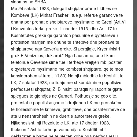
sidomos ne SHBA.
Me 24 shtator 1923, delegati shqiptar prane Lidhjes se
Kombeve (LK) Mithat Frasheri, tue ju referue garancive te
dhana per pronat e shqiptareve myslimane ne Greqi (Art.VI
i Konventes turko-greke, 1 nandor 1913, dhe Art. 17 te
Kushtetutes greke qe garanton pasunine e qytetareve )
proteston marrjen me dhune te shtepive dhe pronave te
shqiptareve nga Qeveria greke. Si pergjigje, Kryeministri
grek E.Venizelos, deklaroi:” Nga Lausanne, une i kam
telefonue Qeverise sime tue i terheqe vrejtjen mbi poziten
e qytetareve myslimane me kombesi shqiptare, qe te mos
konsiderohen si turq…”(f.80) Ne nji mbledhje te Keshillit te
LK, 7 shtator 1923, ne lidhje me shkembimin e popullsive,
perfaqsuesi shqiptar, Z. Blinishti paraqiti nji raport te gjate
spjegues te gjendjes ne Çameri. Pothuesje se çdo dite,
protestat e popullsise çame i drejtohen LK me pershkrime
te hollesishme te krimeve, grabitjeve, dhe poshterimeve qe
ata u nenshtroheshin ne duert e autoriteteve greke.
Njikohesisht, nji Rezolute e LK, ate 17 dhetor 1923,
thekson:” Ashte terheqe vemendja e Keshillit mbi
deklaraten e bame ne te njejten kohe nga perfaqsuesi i