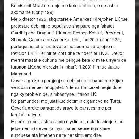
Komisionit Mikst ne lidhje me kete problem, e qe ashte
akoma ne fuqi”(f.199)
Me 5 dhetor 1925, shqiptaret e Amerikes i drejtohen LK tue
protestue debimin e popullsive shqiptare nga fshatet
Gardhiq dhe Dragumi. Firmue: Rexhep Koburi, President,
Shoqata Çameria ne Amerike. Dhe, me 20 dhetor 1925,
perfaqesueset e fshateve te masiperme i drejtojne nji
Peticion LK :” Per hir te Zotit dhe te nderit te LK Z. Drejtor
merrni masat e duhuna me pengue kete krim te urryem qe
turpnon LK.dhe njerezimin mbar”. (f.203) Firmue Jakup
Mahmoud.
Qeveria greke u pergjegj se debimi do te bahet me krijue
vendbanime per refugjatet. Ndersa francezet heqin dore
nga ky problem qe, simbas tyne, i takon LK.
Ne pamundesi me justifikue debimin e çameve ne Turqi,
Qeveria greke paraqet dy arsye te parsyeshme per
largimin e tyne:
E para, çamet, ashtu si çdo mysliman, nuk deshirojne me
jetue nen nji qeveri jo myslimane, sepse nga klase
sunduese ata kthehen ne te nenshtruem; dhe,