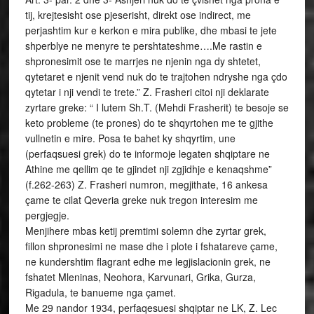
tij, krejtesisht ose pjeserisht, direkt ose indirect, me
perjashtim kur e kerkon e mira publike, dhe mbasi te jete
shperblye ne menyre te pershtateshme….Me rastin e
shpronesimit ose te marrjes ne njenin nga dy shtetet,
qytetaret e njenit vend nuk do te trajtohen ndryshe nga çdo
qytetar i nji vendi te trete.” Z. Frasheri citoi nji deklarate
zyrtare greke: “ I lutem Sh.T. (Mehdi Frasherit) te besoje se
keto probleme (te prones) do te shqyrtohen me te gjithe
vullnetin e mire. Posa te bahet ky shqyrtim, une
(perfaqsuesi grek) do te informoje legaten shqiptare ne
Athine me qellim qe te gjindet nji zgjidhje e kenaqshme”
(f.262-263) Z. Frasheri numron, megjithate, 16 ankesa
çame te cilat Qeveria greke nuk tregon interesim me
pergjegje.
Menjihere mbas ketij premtimi solemn dhe zyrtar grek,
fillon shpronesimi ne mase dhe i plote i fshatareve çame,
ne kundershtim flagrant edhe me legjislacionin grek, ne
fshatet Mleninas, Neohora, Karvunari, Grika, Gurza,
Rigadula, te banueme nga çamet.
Me 29 nandor 1934, perfaqesuesi shqiptar ne LK, Z. Lec