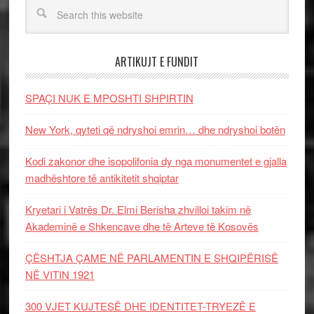
ARTIKUJT E FUNDIT
SPAÇI NUK E MPOSHTI SHPIRTIN
New York, qyteti që ndryshoi emrin… dhe ndryshoi botën
Kodi zakonor dhe isopolifonia dy nga monumentet e gjalla
madhështore të antikitetit shqiptar
Kryetari i Vatrës Dr. Elmi Berisha zhvilloi takim në
Akademinë e Shkencave dhe të Arteve të Kosovës
ÇËSHTJA ÇAME NË PARLAMENTIN E SHQIPËRISË
NË VITIN 1921
300 VJET KUJTESË DHE IDENTITET-TRYEZË E