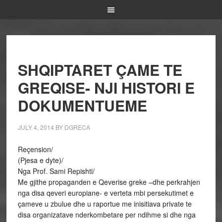
SHQIPTARET ÇAME TE
GREQISE- NJI HISTORI E
DOKUMENTUEME
JULY 4, 2014
BY
DGRECA
Reçension/
(Pjesa e dyte)/
Nga Prof. Sami Repishti/
Me gjithe propaganden e Qeverise greke –dhe perkrahjen
nga disa qeveri europiane- e verteta mbi persekutimet e
çameve u zbulue dhe u raportue me inisitiava private te
disa organizatave nderkombetare per ndihme si dhe nga