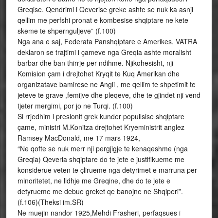
Greqise. Qendrimi i Qeverise greke ashte se nuk ka asnji
qellim me perfshi pronat e kombesise shqiptare ne kete
skeme te shpernguljeve” (f.100)
Nga ana e saj, Federata Panshqiptare e Amerikes, VATRA
deklaron se trajtimi i çameve nga Greqia ashte moralisht
barbar dhe ban thirrje per ndihme. Njikohesisht, nji
Komision çam i drejtohet Kryqit te Kuq Amerikan dhe
organizatave bamirese ne Angli , me qellim te shpetimit te
jeteve te grave ,femijve dhe pleqeve, dhe te gjindet nji vend
tjeter mergimi, por jo ne Turqi. (f.100)
Si rrjedhim i presionit grek kunder popullsise shqiptare
çame, ministri M.Konitza drejtohet Kryeministrit anglez
Ramsey MacDonald, me 17 mars 1924,
“Ne qofte se nuk merr nji pergjigje te kenaqeshme (nga
Greqia) Qeveria shqiptare do te jete e justifikueme me
konsiderue veten te çlirueme nga detyrimet e marruna per
minoritetet, ne lidhje me Greqine, dhe do te jete e
detyrueme me debue greket qe banojne ne Shqiperi”.
(f.106)(Theksi im.SR)
Ne muejin nandor 1925,Mehdi Frasheri, perfaqsues i