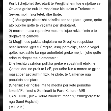
Kurti, i drejtohet Sekretarit te Pergjithshem tue e njoftue se
Qeveria greke nuk ka respektue klauzolat e Traktatit te
Sevres mbi minoritetet, dhe thote:
“ 1) Mungojne plotesisht shkollat per shqiptaret çame, qofte
ato publike qofte te veçanta per shqiptaret.
2) merren masa represive mos me lejue reklamimin e te
drejtave te çameve
3) Megjithese pakica shqiptare ne Greqi ka respektue
besnikerisht ligjet e Greqise, asnji perpjekje, sado e vogel
qofte, nuk ashte ba nga autoritetet greke me ju njohe qofte
edhe te drejtat ma elementare.”
Dhe keshtu vazhdon politika greke e spastrimit etnik ne
Çameri deri ne prak te L2B, periudhe kur u moren te gjitha
masat per asgjasimin fizik, te plote, te Çamerise nga
popullsia shqiptare.
(Shenim: Per hollesi ma te medha per kete periudhe
lexoni:”Punimet e Seminarit te Pare Kulturor MBI
ÇAMERINE, (New York-Shkoder:”Phoenix,” 2002)pergatite
nga Sami Repishti)
( v i j o n )