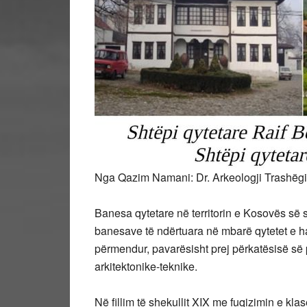
Nga Qazim Namani: Dr. Arkeologji Trashëgi
Banesa qytetare në territorin e Kosovës së s
banesave të ndërtuara në mbarë qytetet e h
përmendur, pavarësisht prej përkatësisë së p
arkitektonike-teknike.
Në
fillim të shekullit XIX me fuqizimin e kla