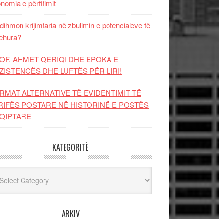
nomia e përfitimit
dihmon krijimtaria në zbulimin e potencialeve të
ehura?
OF. AHMET QERIQI DHE EPOKA E
ZISTENCЁS DHE LUFTЁS PЁR LIRI!
RMAT ALTERNATIVE TË EVIDENTIMIT TË
RIFËS POSTARE NË HISTORINË E POSTËS
QIPTARE
KATEGORITË
egoritë
ARKIV