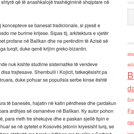
i shtyrë që të anashkalojë trashëgiminë shqiptare në
Ark
j koncepteve se banesat tradicionale, si pjesë e
do me burime krijese. Sipas tij, arkitektura e vjetër
imet profane në Ballkan dhe ne perëndim të Azisë së
a turqit, duke qenë krijim greko-bizantin.
alba
ende nuk kishte studime sistematike të vendeve
asll
disa trajtesave. Shembulli i Kojicit, fatkeqësisht pa
B
ruara, duke pohuar se popullsia serbe kinse është
d
Env
hapura të banesës, hajatin në katin përdhese dhe çardakun
Fa
j para ardhjes së osmanëve në Ballkan. Ky autor pohon
 para rreth tre shekujve dhe e paskan sjellë tipin e
ra
uar se në qytetet e Kosovës jetonin kryesisht turq, se
Inte