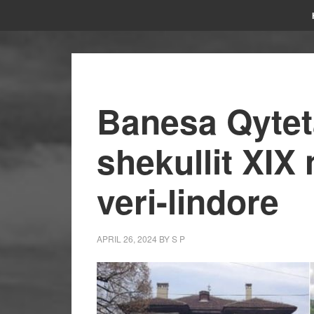
Banesa Qytet
shekullit XIX
veri-lindore
APRIL 26, 2024
BY
S P