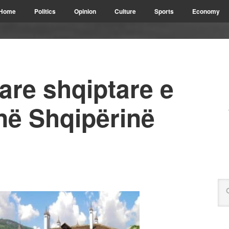
Home
Politics
Opinion
Culture
Sports
Economy
are shqiptare e
 në Shqipërinë