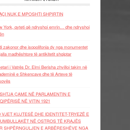
AÇI NUK E MPOSHTI SHPIRTIN
 York, qyteti që ndryshoi emrin… dhe ndryshoi
ën
i zakonor dhe isopolifonia dy nga monumentet
jalla madhështore të antikitetit shqiptar
etari i Vatrës Dr. Elmi Berisha zhvilloi takim në
deminë e Shkencave dhe të Arteve të
sovës
SHTJA ÇAME NË PARLAMENTIN E
QIPËRISË NË VITIN 1921
0 VJET KUJTESË DHE IDENTITET-TRYEZË E
UMBULLAKËT NË OSTROS TË KRAJËS
R SHPËRNGULJEN E ARBËRESHËVE NGA