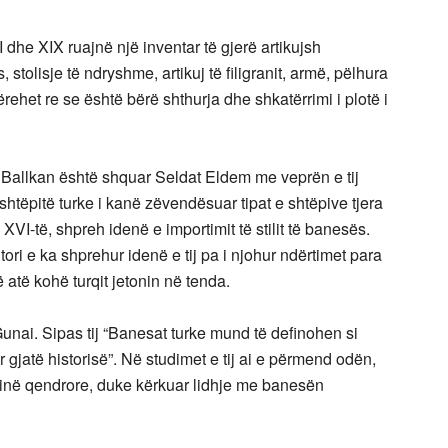
 dhe XIX ruajnë një inventar të gjerë artikujsh
 stolisje të ndryshme, artikuj të filigranit, armë, pëlhura
ërehet re se është bërë shthurja dhe shkatërrimi i plotë i
 Ballkan është shquar Seldat Eldem me veprën e tij
e shtëpitë turke i kanë zëvendësuar tipat e shtëpive tjera
VI-të, shpreh idenë e importimit të stilit të banesës.
ori e ka shprehur idenë e tij pa i njohur ndërtimet para
 atë kohë turqit jetonin në tenda.
nai. Sipas tij “Banesat turke mund të definohen si
ar gjatë historisë”. Në studimet e tij ai e përmend odën,
inë qendrore, duke kërkuar lidhje me banesën