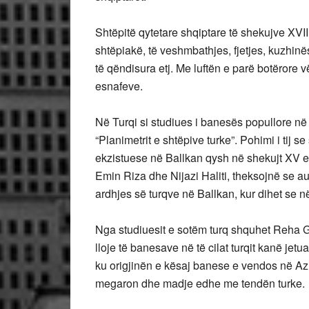
Shtëpitë qytetare shqiptare të shekujve XVIII
shtëpiakë, të veshmbathjes, fjetjes, kuzhinës,
të qëndisura etj. Me luftën e parë botërore v
esnafeve.
Në Turqi si studiues i banesës popullore në
“Planimetrit e shtëpive turke”. Pohimi i tij s
ekzistuese në Ballkan qysh në shekujt XV e X
Emin Riza dhe Nijazi Haliti, theksojnë se aut
ardhjes së turqve në Ballkan, kur dihet se në
Nga studiuesit e sotëm turq shquhet Reha Gu
lloje të banesave në të cilat turqit kanë jetu
ku origjinën e kësaj banese e vendos në Az
megaron dhe madje edhe me tendën turke.