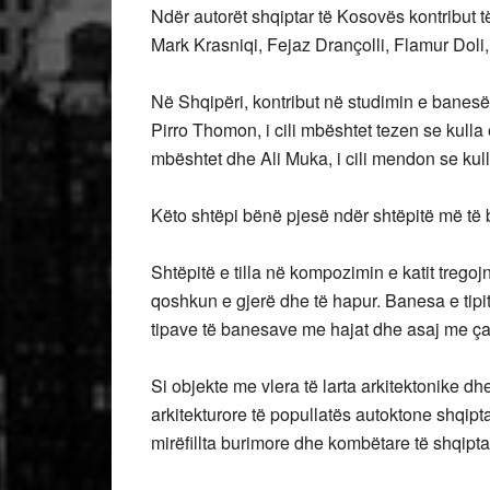
Ndër autorët shqiptar të Kosovës kontribut 
Mark Krasniqi, Fejaz Drançolli, Flamur Doli, N
Në Shqipëri, kontribut në studimin e banes
Pirro Thomon, i cili mbështet tezen se kull
mbështet dhe Ali Muka, i cili mendon se kull
Këto shtëpi bënë pjesë ndër shtëpitë më të 
Shtëpitë e tilla në kompozimin e katit tregoj
qoshkun e gjerë dhe të hapur. Banesa e tip
tipave të banesave me hajat dhe asaj me ça
Si objekte me vlera të larta arkitektonike dhe
arkitekturore të popullatës autoktone shqipt
mirëfillta burimore dhe kombëtare të shqipta