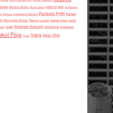
sove
nderroi jete
Marjana Bulku
ne Kosove
Murat Gecaj
Rafaela Prifti
Rafael
e Tereza
presidenti Nishani
qi
Raimonda Moisiu
Ramiz Lushaj
reshat kripa
Sadik
Shefqet Kercelli
shqiperia
hani
shqiptaret
SHBA
kol Paja
Vatra
Visar Zhiti
Thaci