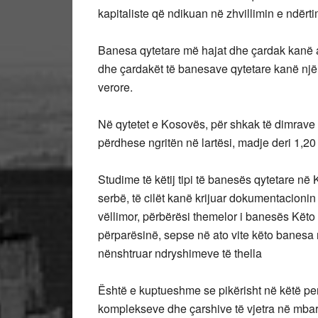
kapitaliste që ndikuan në zhvillimin e ndërt
Banesa qytetare më hajat dhe çardak kanë af
dhe çardakët të banesave qytetare kanë një 
verore.
Në qytetet e Kosovës, për shkak të dimrave
përdhese ngritën në lartësi, madje deri 1,20 m,
Studime të këtij tipi të banesës qytetare n
serbë, të cilët kanë krijuar dokumentacionin 
vëllimor, përbërësi themelor i banesës Këto
përparësinë, sepse në ato vite këto banesa 
nënshtruar ndryshimeve të thella
Është e kuptueshme se pikërisht në këtë per
komplekseve dhe çarshive të vjetra në mbarë