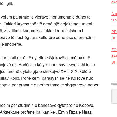
eko
 ligjit.
A n
e volum pa arritje të vlerave monumentale duhet të
fsh
 Faktori kryesor për të qenë një objekt monument
ë, zhvillimi ekonomik si faktor i rëndësishëm i
PR
lerave të trashëguara kulturore edhe pse diferencimi
RE
një shoqërie.
FO
TA
uajtur mjaft mirë në qytetin e Gjakovës e më pak në
SH
Janjevë etj. Bartësit e këtyre banesave kryesisht ishin
se fare në qytete gjatë shekujve XVIII-XIX, këtë e
isllav Kojic. Po të kemi parasysh se në Kosovë nuk
ohojmë për praninë e përhershme të shqiptarëve nëpër
Kat
nteresim për studimin e banesave qytetare në Kosovë,
“Arkitekturë profane ballkanike”. Emin Riza e Nijazi