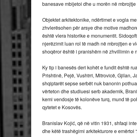
banesave mbijetoi dhe u morën në mbrojtje të
Objektet arkitektonike, ndërtimet e vogla m
zhvlerësohen për arsye dhe motive madhore.
është vlera historike e monumentit. Sidoqoft
njerëzimit luan rol të madh në mbrojtjen e v
shoqëror është i pranishëm në zhvillimin e 
Ky tip i banesës deri kohët e fundit është r
Prishtinë, Pejë, Vushtrri, Mitrovicë, Gjilan, 
shqiptarët sepse serbët nuk banonin pothuaj
vërteton dhe studiuesi serb akademik, Bran
kemi vendosje të kolonëve turq, mund të p
qytetet e Kosovës.
Branislav Kojić, që në vitin 1931, shfaqi i
dhe këtë trashëgimi arkitekturore e emërtoi 