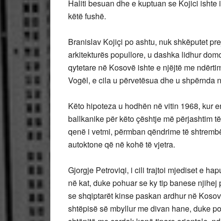
Haliti besuan dhe e kuptuan se Kojici ishte 
këtë fushë.
Branislav Kojiçi po ashtu, nuk shkëputet pre
arkitekturës popullore, u dashka lidhur domos
qytetare në Kosovë ishte e njëjtë me ndërt
Vogël, e cila u përvetësua dhe u shpërnda ng
Këto hipoteza u hodhën në vitin 1968, kur 
ballkanike për këto çështje më përjashtim të 
qenë i vetmi, përmban qëndrime të shtrembë
autoktone që në kohë të vjetra.
Gjorgje Petroviqi, i cili trajtoi mjediset e 
në kat, duke pohuar se ky tip banese njihe
se shqiptarët kinse paskan ardhur në Kosovë,
shtëpisë së mbyllur me divan hane, duke poh