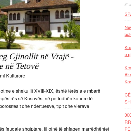
SP
New
bot
Kod
e g
Kry
Aka
mi Kulturore
Ko
otme e shekullit XVIII-XIX, është tërësia e mbarë
ÇË
apësirës së Kosovës, në periudhën kohore të
SH
orositësit dhe ndërtuesve, tipit dhe vlerave
30
RR
sës feudale shqiptare, fillojnë të shfaqen marrëdhëniet
PË