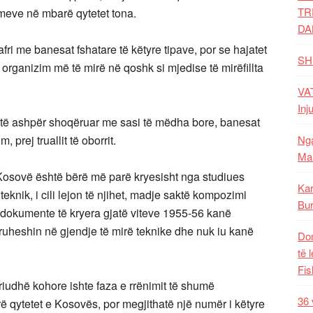
TR
imeve në mbarë qytetet tona.
DA
ri me banesat fshatare të këtyre tipave, por se hajatet
SH
organizim më të mirë në qoshk si mjedise të mirëfillta
VAT
Inj
 të ashpër shoqëruar me sasi të mëdha bore, banesat
 prej truallit të oborrit.
Nga
Mal
ë Kosovë është bërë më parë kryesisht nga studiues
Kar
teknik, i cili lejon të njihet, madje saktë kompozimi
Bur
 dokumente të kryera gjatë viteve 1955-56 kanë
ruheshin në gjendje të mirë teknike dhe nuk iu kanë
Dom
të 
Fis
iudhë kohore ishte faza e rrënimit të shumë
36 
 qytetet e Kosovës, por megjithatë një numër i këtyre