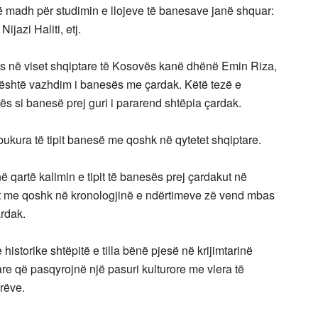
të madh për studimin e llojeve të banesave janë shquar:
ijazi Haliti, etj.
ës në viset shqiptare të Kosovës kanë dhënë Emin Riza,
a është vazhdim i banesës me çardak. Këtë tezë e
ës si banesë prej guri i pararend shtëpia çardak.
bukura të tipit banesë me qoshk në qytetet shqiptare.
në qartë kalimin e tipit të banesës prej çardakut në
it me qoshk në kronologjinë e ndërtimeve zë vend mbas
rdak.
 historike shtëpitë e tilla bënë pjesë në krijimtarinë
are që pasqyrojnë një pasuri kulturore me vlera të
rëve.