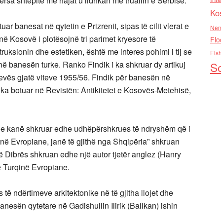
ërsa shtëpitë me hajat u lidhkan me truallin e Serbisë.
Ko
uar banesat në qytetin e Prizrenit, sipas të cilit vlerat e
Nen
ë Kosovë i plotësojnë tri parimet kryesore të
Flo
ruksionin dhe estetiken, është me interes pohimi i tij se
Els
i në banesën turke. Ranko Findik i ka shkruar dy artikuj
So
evës gjatë viteve 1955/56. Findik për banesën në
 e ka botuar në Revistën: Antikitetet e Kosovës-Metehisë,
udhe kanë shkruar edhe udhëpërshkrues të ndryshëm që i
qinë Evropiane, janë të gjithë nga Shqipëria” shkruan
ë Dibrës shkruan edhe një autor tjetër anglez (Hanry
në Turqinë Evropiane.
të ndërtimeve arkitektonike në të gjitha llojet dhe
anesën qytetare në Gadishullin Ilirik (Ballkan) ishin