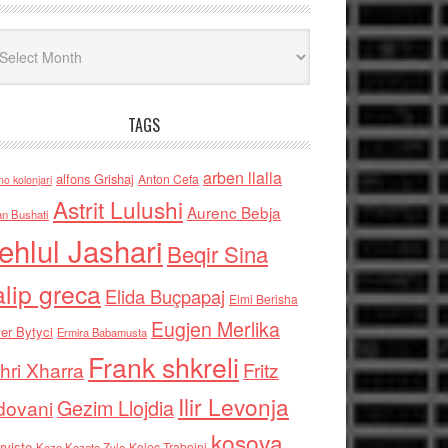
iv
TAGS
arben llalla
alfons Grishaj
Anton Cefa
no kolonjari
Astrit Lulushi
Aurenc Bebja
an Bushati
ehlul Jashari
Beqir Sina
alip greca
Elida Buçpapaj
Elmi Berisha
Eugjen Merlika
er Bytyci
Ermira Babamusta
Frank shkreli
hri Xharra
Fritz
Ilir Levonja
Gezim Llojdia
dovani
kosova
rviste
Kolec Traboini
Keze Kozeta Zylo