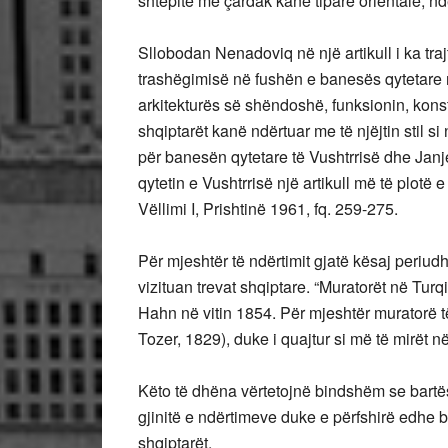
shtëpitë me çardak kanë tipare orientale, nd
Sllobodan Nenadoviq në një artikull i ka trajt
trashëgimisë në fushën e banesës qytetare n
arkitekturës së shëndoshë, funksionin, konst
shqiptarët kanë ndërtuar me të njëjtin stil s
për banesën qytetare të Vushtrrisë dhe Janj
qytetin e Vushtrrisë një artikull më të plotë
Vëllimi I, Prishtinë 1961, fq. 259-275.
Për mjeshtër të ndërtimit gjatë kësaj peri
vizituan trevat shqiptare. “Muratorët në Tur
Hahn në vitin 1854. Për mjeshtër muratorë t
Tozer, 1829), duke i quajtur si më të mirët 
Këto të dhëna vërtetojnë bindshëm se bartës 
gjinitë e ndërtimeve duke e përfshirë edhe b
shqiptarët.