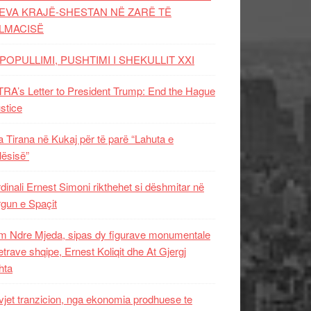
EVA KRAJË-SHESTAN NË ZARË TË
LMACISË
POPULLIMI, PUSHTIMI I SHEKULLIT XXI
RA’s Letter to President Trump: End the Hague
ustice
 Tirana në Kukaj për të parë “Lahuta e
ësisë”
dinali Ernest Simoni rikthehet si dëshmitar në
gun e Spaçit
 Ndre Mjeda, sipas dy figurave monumentale
letrave shqipe, Ernest Koliqit dhe At Gjergj
hta
vjet tranzicion, nga ekonomia prodhuese te