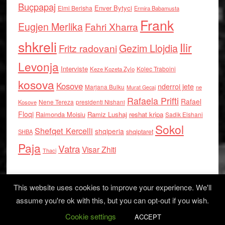
Buçpapaj
Enver Bytyci
Elmi Berisha
Ermira Babamusta
Frank
Eugjen Merlika
Fahri Xharra
shkreli
Ilir
Gezim Llojdia
Fritz radovani
Levonja
Interviste
Kolec Traboini
Keze Kozeta Zylo
kosova
Kosove
nderroi jete
Marjana Bulku
ne
Murat Gecaj
Rafaela Prifti
Rafael
Nene Tereza
Kosove
presidenti Nishani
Floqi
Raimonda Moisiu
Ramiz Lushaj
reshat kripa
Sadik Elshani
Sokol
Shefqet Kercelli
shqiperia
shqiptaret
SHBA
Paja
Vatra
Visar Zhiti
Thaci
This website uses cookies to improve your experience. We'll
assume you're ok with this, but you can opt-out if you wish.
Cookie settings
Log in
ACCEPT