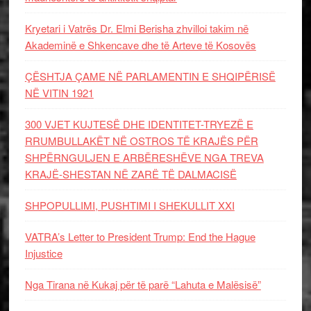
Kryetari i Vatrës Dr. Elmi Berisha zhvilloi takim në
Akademinë e Shkencave dhe të Arteve të Kosovës
ÇËSHTJA ÇAME NË PARLAMENTIN E SHQIPËRISË
NË VITIN 1921
300 VJET KUJTESË DHE IDENTITET-TRYEZË E
RRUMBULLAKËT NË OSTROS TË KRAJËS PËR
SHPËRNGULJEN E ARBËRESHËVE NGA TREVA
KRAJË-SHESTAN NË ZARË TË DALMACISË
SHPOPULLIMI, PUSHTIMI I SHEKULLIT XXI
VATRA’s Letter to President Trump: End the Hague
Injustice
Nga Tirana në Kukaj për të parë “Lahuta e Malësisë”