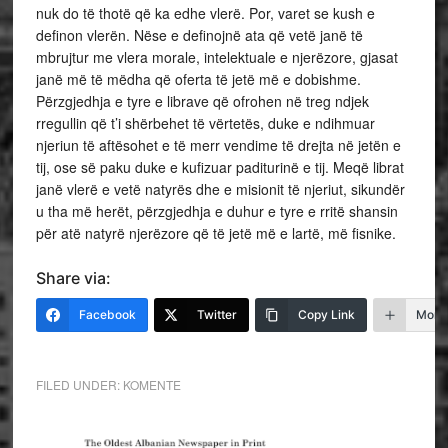
nuk do të thotë që ka edhe vlerë. Por, varet se kush e
definon vlerën. Nëse e definojnë ata që vetë janë të
mbrujtur me vlera morale, intelektuale e njerëzore, gjasat
janë më të mëdha që oferta të jetë më e dobishme.
Përzgjedhja e tyre e librave që ofrohen në treg ndjek
rregullin që t’i shërbehet të vërtetës, duke e ndihmuar
njeriun të aftësohet e të merr vendime të drejta në jetën e
tij, ose së paku duke e kufizuar paditurinë e tij. Meqë librat
janë vlerë e vetë natyrës dhe e misionit të njeriut, sikundër
u tha më herët, përzgjedhja e duhur e tyre e rritë shansin
për atë natyrë njerëzore që të jetë më e lartë, më fisnike.
Share via:
Facebook
Twitter
Copy Link
More
FILED UNDER:
KOMENTE