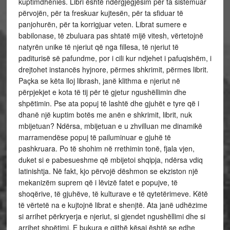
kuptimdhënies. Libri është ndërgjegjësim për ta sistemuar
përvojën, për ta freskuar kujtesën, për ta sfiduar të
panjohurën, për ta korrigjuar veten. Librat sumere e
babilonase, të zbuluara pas shtatë mijë vitesh, vërtetojnë
natyrën unike të njeriut që nga fillesa, të njeriut të
paditurisë së pafundme, por i cili kur ndjehet i pafuqishëm, i
drejtohet instancës hyjnore, përmes shkrimit, përmes librit.
Paçka se këta lloj librash, janë klithma e njeriut në
përpjekjet e kota të tij për të gjetur ngushëllimin dhe
shpëtimin. Pse ata popuj të lashtë dhe gjuhët e tyre që i
dhanë një kuptim botës me anën e shkrimit, librit, nuk
mbijetuan? Ndërsa, mbijetuan e u zhvilluan me dinamikë
marramendëse popuj të pailuminuar e gjuhë të
pashkruara. Po të shohim në rrethimin tonë, fjala vjen,
duket si e pabesueshme që mbijetoi shqipja, ndërsa vdiq
latinishtja. Në fakt, kjo përvojë dëshmon se ekziston një
mekanizëm suprem që i lëvizë fatet e popujve, të
shoqërive, të gjuhëve, të kulturave e të qytetërimeve. Këtë
të vërtetë na e kujtojnë librat e shenjtë. Ata janë udhëzime
si arrihet përkryerja e njeriut, si gjendet ngushëllimi dhe si
arrihet shpëtimi. E bukura e gjithë kësaj është se edhe