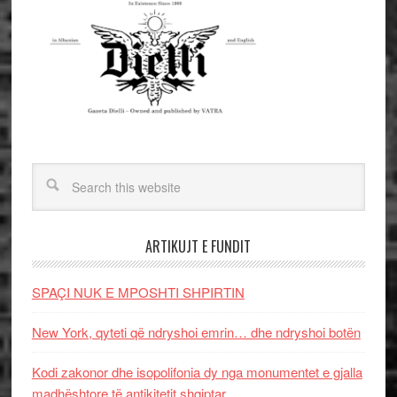
ARTIKUJT E FUNDIT
SPAÇI NUK E MPOSHTI SHPIRTIN
New York, qyteti që ndryshoi emrin… dhe ndryshoi botën
Kodi zakonor dhe isopolifonia dy nga monumentet e gjalla
madhështore të antikitetit shqiptar