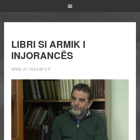
LIBRI SI ARMIK I
INJORANCËS
APRIL 27, 2024
BY
S P