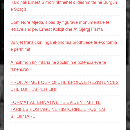
Kardinali Ernest Simoni rikthehet si dëshmitar në Burgun
e Spaçit
Dom Ndre Mjeda, sipas dy figurave monumentale të
letrave shqipe, Ernest Koliqit dhe At Gjergj Fishta
36 vjet tranzicion, nga ekonomia prodhuese te ekonomia
e përfitimit
A ndihmon krijimtaria në zbulimin e potencialeve të
fshehura?
PROF. AHMET QERIQI DHE EPOKA E REZISTENCЁS
DHE LUFTЁS PЁR LIRI!
FORMAT ALTERNATIVE TË EVIDENTIMIT TË
TARIFËS POSTARE NË HISTORINË E POSTËS
SHQIPTARE