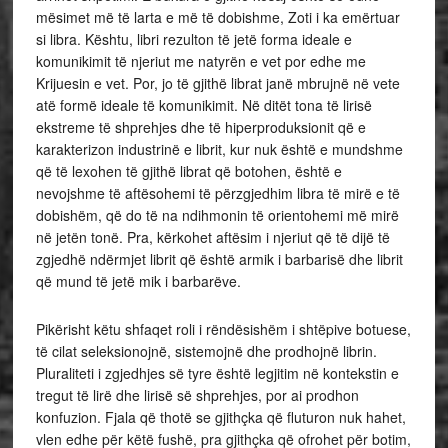
mësimet më të larta e më të dobishme, Zoti i ka emërtuar
si libra. Kështu, libri rezulton të jetë forma ideale e
komunikimit të njeriut me natyrën e vet por edhe me
Krijuesin e vet. Por, jo të gjithë librat janë mbrujnë në vete
atë formë ideale të komunikimit. Në ditët tona të lirisë
ekstreme të shprehjes dhe të hiperproduksionit që e
karakterizon industrinë e librit, kur nuk është e mundshme
që të lexohen të gjithë librat që botohen, është e
nevojshme të aftësohemi të përzgjedhim libra të mirë e të
dobishëm, që do të na ndihmonin të orientohemi më mirë
në jetën tonë. Pra, kërkohet aftësim i njeriut që të dijë të
zgjedhë ndërmjet librit që është armik i barbarisë dhe librit
që mund të jetë mik i barbarëve.
Pikërisht këtu shfaqet roli i rëndësishëm i shtëpive botuese,
të cilat seleksionojnë, sistemojnë dhe prodhojnë librin.
Pluraliteti i zgjedhjes së tyre është legjitim në kontekstin e
tregut të lirë dhe lirisë së shprehjes, por ai prodhon
konfuzion. Fjala që thotë se gjithçka që fluturon nuk hahet,
vlen edhe për këtë fushë, pra gjithçka që ofrohet për botim,