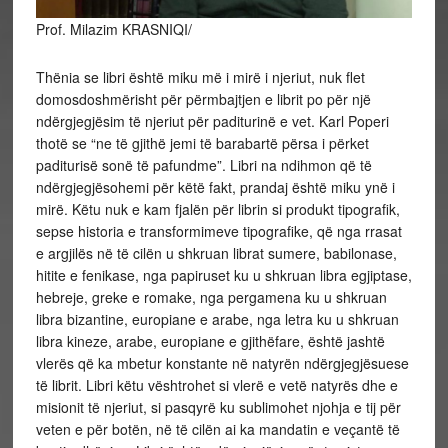
Prof. Milazim KRASNIQI/
Thënia se libri është miku më i mirë i njeriut, nuk flet
domosdoshmërisht për përmbajtjen e librit po për një
ndërgjegjësim të njeriut për paditurinë e vet. Karl Poperi
thotë se “ne të gjithë jemi të barabartë përsa i përket
paditurisë sonë të pafundme”. Libri na ndihmon që të
ndërgjegjësohemi për këtë fakt, prandaj është miku ynë i
mirë. Këtu nuk e kam fjalën për librin si produkt tipografik,
sepse historia e transformimeve
tipografike, që nga rrasat
e argjilës në të cilën u shkruan librat sumere, babilonase,
hitite e fenikase, nga papiruset ku u shkruan libra egjiptase,
hebreje, greke e romake, nga pergamena ku u shkruan
libra bizantine, europiane e arabe, nga letra ku u shkruan
libra kineze, arabe, europiane e gjithëfare, është jashtë
vlerës që ka mbetur konstante në natyrën ndërgjegjësuese
të librit. Libri këtu vështrohet si vlerë e vetë natyrës dhe e
misionit të njeriut, si pasqyrë ku sublimohet njohja e tij për
veten e për botën, në të cilën ai ka mandatin e veçantë të