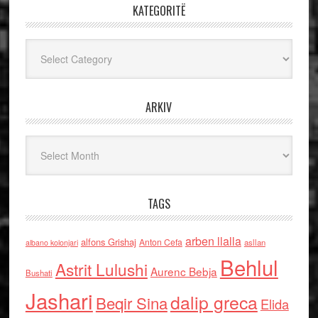
KATEGORITË
Kategoritë
ARKIV
Arkiv
TAGS
arben llalla
alfons Grishaj
Anton Cefa
asllan
albano kolonjari
Behlul
Astrit Lulushi
Aurenc Bebja
Bushati
Jashari
dalip greca
Beqir Sina
Elida