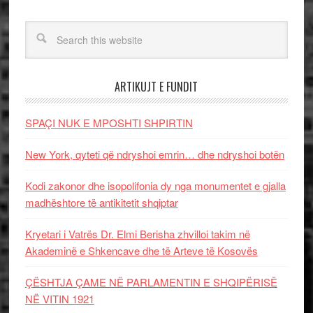
ARTIKUJT E FUNDIT
SPAÇI NUK E MPOSHTI SHPIRTIN
New York, qyteti që ndryshoi emrin… dhe ndryshoi botën
Kodi zakonor dhe isopolifonia dy nga monumentet e gjalla
madhështore të antikitetit shqiptar
Kryetari i Vatrës Dr. Elmi Berisha zhvilloi takim në
Akademinë e Shkencave dhe të Arteve të Kosovës
ÇËSHTJA ÇAME NË PARLAMENTIN E SHQIPËRISË
NË VITIN 1921