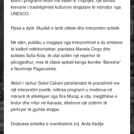
kulmi i programit erdhi me vallen e Tropojës, një simbol
krenarie i trashëgimisë kulturore shqiptare të mbrojtur nga
UNESCO.
Pjesa e dytë: Muzikë e lartë cilësie dhe interpretim artistik
Në vijim, publiku u magjeps nga interpretimet e dy artisteve
të kalibrit ndërkombëtar, pianistes Mariela Cingo dhe
solistes Sofia Kola, të cilat sollën një repertor të
përzgjedhur, mes të cilave spikati kënga ikonike “Baresha”
e Nexhmije Pagarushës.
Aktori i njohur Sokol Cahani përshëndeti të pranishmit me
një interpretim poetik, ndërsa programi u moderua në
mënyrë të shkëlqyer nga Ilira Mucaj, e cila, megjithëse e
lindur dhe rritur në Kanada, dëshmoi një zotërim të
përkryer të gjuhës shqipe.
Drejtuese artistike e manifestimit znj. Anila Kadija