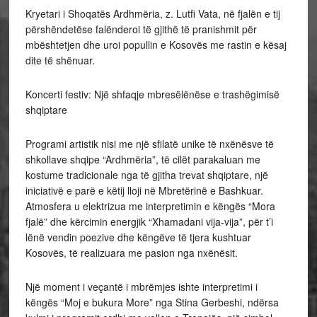
Kryetari i Shoqatës Ardhmëria, z. Lutfi Vata, në fjalën e tij
përshëndetëse falënderoi të gjithë të pranishmit për
mbështetjen dhe uroi popullin e Kosovës me rastin e kësaj
dite të shënuar.
Koncerti festiv: Një shfaqje mbresëlënëse e trashëgimisë
shqiptare
Programi artistik nisi me një sfilatë unike të nxënësve të
shkollave shqipe “Ardhmëria”, të cilët parakaluan me
kostume tradicionale nga të gjitha trevat shqiptare, një
iniciativë e parë e këtij lloji në Mbretërinë e Bashkuar.
Atmosfera u elektrizua me interpretimin e këngës “Mora
fjalë” dhe kërcimin energjik “Xhamadani vija-vija”, për t’i
lënë vendin poezive dhe këngëve të tjera kushtuar
Kosovës, të realizuara me pasion nga nxënësit.
Një moment i veçantë i mbrëmjes ishte interpretimi i
këngës “Moj e bukura More” nga Stina Gerbeshi, ndërsa