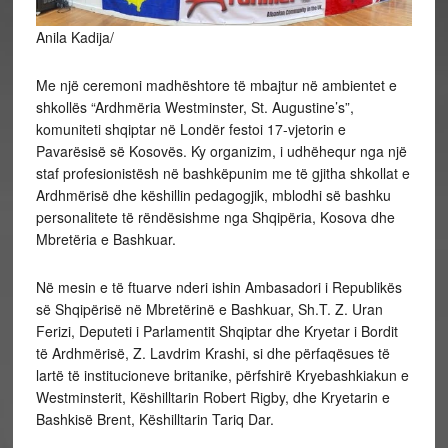
Anila Kadija/
Me një ceremoni madhështore të mbajtur në ambientet e
shkollës “Ardhmëria Westminster, St. Augustine’s”,
komuniteti shqiptar në Londër festoi 17-vjetorin e
Pavarësisë së Kosovës. Ky organizim, i udhëhequr nga një
staf profesionistësh në bashkëpunim me të gjitha shkollat e
Ardhmërisë dhe këshillin pedagogjik, mblodhi së bashku
personalitete të rëndësishme nga Shqipëria, Kosova dhe
Mbretëria e
Bashkuar.
Në mesin e të ftuarve nderi ishin Ambasadori i Republikës
së Shqipërisë në Mbretërinë e Bashkuar, Sh.T. Z. Uran
Ferizi, Deputeti i Parlamentit Shqiptar dhe Kryetar i Bordit
të Ardhmërisë, Z. Lavdrim Krashi, si dhe përfaqësues të
lartë të institucioneve britanike, përfshirë Kryebashkiakun e
Westminsterit, Këshilltarin Robert Rigby, dhe Kryetarin e
Bashkisë Brent, Këshilltarin Tariq Dar.