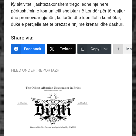
Ky aktivitet i jashtëzakonshëm tregoi edhe një herë
përkushtimin e komunitetit shqiptar në Londër për të ruajtur
dhe promovuar gjuhën, kulturën dhe identitetin kombëtar,
duke e përcjellë atë te brezat e rinj me krenari dhe dashuri.
Share via:
Facebook
Twitter
Copy Link
More
FILED UNDER:
REPORTAZH