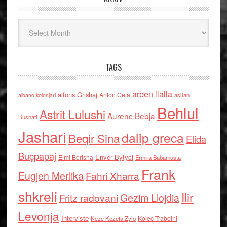
Arkiv
TAGS
arben llalla
alfons Grishaj
Anton Cefa
asllan
albano kolonjari
Behlul
Astrit Lulushi
Aurenc Bebja
Bushati
Jashari
dalip greca
Beqir Sina
Elida
Buçpapaj
Enver Bytyci
Elmi Berisha
Ermira Babamusta
Frank
Eugjen Merlika
Fahri Xharra
shkreli
Ilir
Gezim Llojdia
Fritz radovani
Levonja
Interviste
Kolec Traboini
Keze Kozeta Zylo