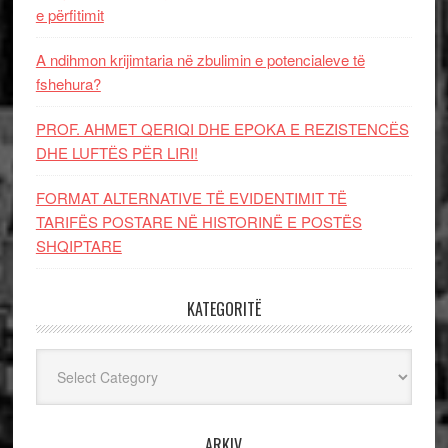
e përfitimit
A ndihmon krijimtaria në zbulimin e potencialeve të
fshehura?
PROF. AHMET QERIQI DHE EPOKA E REZISTENCЁS
DHE LUFTЁS PЁR LIRI!
FORMAT ALTERNATIVE TË EVIDENTIMIT TË
TARIFËS POSTARE NË HISTORINË E POSTËS
SHQIPTARE
KATEGORITË
Kategoritë
ARKIV