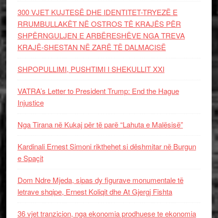
300 VJET KUJTESË DHE IDENTITET-TRYEZË E
RRUMBULLAKËT NË OSTROS TË KRAJËS PËR
SHPËRNGULJEN E ARBËRESHËVE NGA TREVA
KRAJË-SHESTAN NË ZARË TË DALMACISË
SHPOPULLIMI, PUSHTIMI I SHEKULLIT XXI
VATRA’s Letter to President Trump: End the Hague
Injustice
Nga Tirana në Kukaj për të parë “Lahuta e Malësisë”
Kardinali Ernest Simoni rikthehet si dëshmitar në Burgun
e Spaçit
Dom Ndre Mjeda, sipas dy figurave monumentale të
letrave shqipe, Ernest Koliqit dhe At Gjergj Fishta
36 vjet tranzicion, nga ekonomia prodhuese te ekonomia