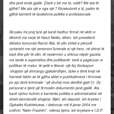
dhe janë ende gjallë. Çfarë u bë me ta, vallë? Me ata të
gjithë? Me ata një e nga një ? Ekzekutorët e tij patën të
gjithë karrierë të lavdishme politike e professionale
Së paku tre prej tyre që kanë hedhur firmat në aktin e
dënimit me varje të Havzi Nelës, dihen. Ish-presidenti
diktator komunist Ramiz Alia, të cilin shteti e përcolli
zyrtarisht me një ceremoni funerale si një hero, në shtrat të
topit dhe për të cilin, të nesërmen u shkrua nëpër gazeta
me lavde e superlativa dhe politikanët tanë e pagëzuan si
politikan të matur, të qetë e liberal, një lloj Gorbaçovi
shqiptar që shmangu gjakderdhjen, duke e lënë krejt në
harresë faktin se të gjitha aktet e pushkatimeve i firmoste
po ajo dorë kriminale “ që druhej mos derdhë gjak”(!). Dy
personat e tjerë që firmosën dokumentin janë gjallë. Ata
kanë njohur kulmin e karrierës politike e administrative në
shteti demokratik shqiptar. Njëri, ish-deputet, ish-kryetar i
Gjykatës Kushtetuese, i dekoruar më 8 janar 2004 me
urdhrin “Naim Frashëri”, ndërsa tjetra, ish-kryetare e I.D.P,