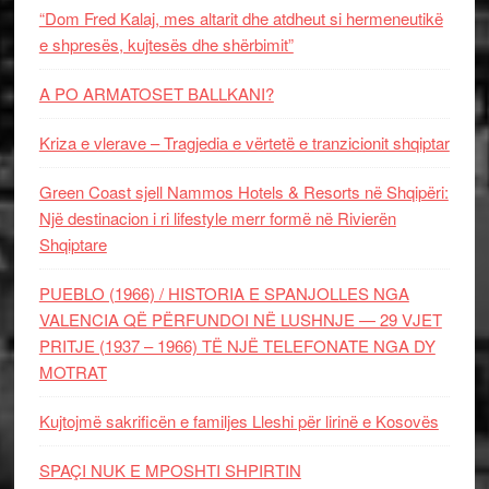
“Dom Fred Kalaj, mes altarit dhe atdheut si hermeneutikë
e shpresës, kujtesës dhe shërbimit”
A PO ARMATOSET BALLKANI?
Kriza e vlerave – Tragjedia e vërtetë e tranzicionit shqiptar
Green Coast sjell Nammos Hotels & Resorts në Shqipëri:
Një destinacion i ri lifestyle merr formë në Rivierën
Shqiptare
PUEBLO (1966) / HISTORIA E SPANJOLLES NGA
VALENCIA QË PËRFUNDOI NË LUSHNJE — 29 VJET
PRITJE (1937 – 1966) TË NJË TELEFONATE NGA DY
MOTRAT
Kujtojmë sakrificën e familjes Lleshi për lirinë e Kosovës
SPAÇI NUK E MPOSHTI SHPIRTIN