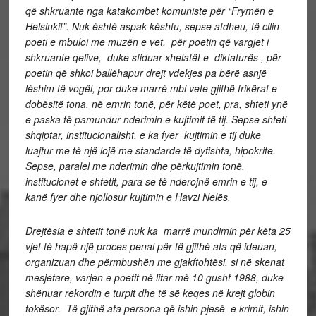
që shkruante nga katakombet komuniste për “Frymën e
Helsinkit”. Nuk është aspak kështu, sepse atdheu, të cilin
poeti e mbuloi me muzën e vet, për poetin që vargjet i
shkruante qelive, duke sfiduar xhelatët e diktaturës , për
poetin që shkoi ballëhapur drejt vdekjes pa bërë asnjë
lëshim të vogël, por duke marrë mbi vete gjithë frikërat e
dobësitë tona, në emrin tonë, për këtë poet, pra, shteti ynë
e paska të pamundur nderimin e kujtimit të tij. Sepse shteti
shqiptar, institucionalisht, e ka fyer kujtimin e tij duke
luajtur me të një lojë me standarde të dyfishta, hipokrite.
Sepse, paralel me nderimin dhe përkujtimin tonë,
institucionet e shtetit, para se të nderojnë emrin e tij, e
kanë fyer dhe njollosur kujtimin e Havzi Nelës.
Drejtësia e shtetit tonë nuk ka marrë mundimin për këta 25
vjet të hapë një proces penal për të gjithë ata që ideuan,
organizuan dhe përmbushën me gjakftohtësi, si në skenat
mesjetare, varjen e poetit në litar më 10 gusht 1988, duke
shënuar rekordin e turpit dhe të së keqes në krejt globin
tokësor. Të gjithë ata persona që ishin pjesë e krimit, ishin