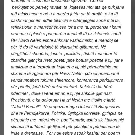
mbrotje të lirise dhe dashurise njerzore.
Cdo vit
përkujtimor, përveç ritualit të kujtesës mbi ata që nuk janë
më midis nesh e që u a morën jetën pa të drejtë e ka të
pashmangshëm edhe bilancin e ndërgjegjes sonë mbi ta,
refleksionin e marrëdhënieve tona me ta, përderisa i kemi
pranuar si pjesë e pandarë e kuptimit të ekzistencës sonë.
Për Havzi Nelën është shkruar vazhdimisht, e mendoj se
për të do të vazhdojnë të shkruajnë gjithmonë. Në
përgjithësi shoqëria, jashte politikës , është munduar të
zbardhë gjithçka rreth poetit: janë botuar poezitë e tij, janë
analizuar e interpretuar krijimet e tij, një përmbledhje me
shkrime të zgjedhura për Havzi Nelën çdo vit anembanë
vendit mbahen tubime shkencore, konferenca përkujtimore
për poetin, janë bërë dokumentarë. Kukësi ia ka bërë
nderimet , duke i vënë emrin e tij nje shkolle gjimnazi.
Presidenti, e ka dekoruar Havzi Nelën me titullin e lartë
“Nderi i Kombit”. Të propozuar nga Unioni i të Burgosurve
dhe të Përndjekurve Politikë. Gjithçka korrekte, gjithçka në
përputhje me nderimin e poetit-martir, ashtu siç i takon një
simboli të luftëtarit që flijohet për çështjet e përjetshme të
lirisë e drejtësisë. Por nuk është aspak kështu për poetin