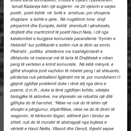
Ismail Kadareja bën një sugjerim ne 20 vjetorin e varjes
poetit.. poeti është në botë e amshuar, por shoqeria
shqiptare a është e qete.. Në rrugëtimin tone drejt
përparimit dhe Europës, është shembulli i qëndresës,
dinjitetit dhe martirizimit të poetit Havzi Nela, i cili nga
katakombet e burgjeve komuniste parandiente “frymën e
Helsinkit” kur politikanët e sotëm nuk ia dinin as emrin.
Pikërisht , politika shtetërore me trashëgimtarët e
diktaturës në instancat më të larta të Drejtësisë e mban
peng të verteten e krimit komuniste. Në këtë mënyrë, e
gjithë shoqëria jonë vazhdon të mbetet peng i së shkuarës,
përderisa nuk përballemi ligjërisht me të, por mundohemi t’i
gjejmë zgjidhje problemit duke i rënë atij nga dera e
pasme, d.m.th., duke ia lënë zgjidhjen kohës, vdekjes
biologjike të aktorëve, me shpresën se ndoshta një ditë
gjithçka do të harrohet. “Nëse ne nuk do të ishim një
shoqëri e përgjumur, shpërfillëse, nëse ne do të dinim të
reagonim, të kërkonim llogari, atëherë jam i bindur se
shteti, nuk do të mundet të abstragojë nga kujtesa e
vërtetë e Havzi Nelës, Vilsonit dhe Gencit, thjesht sepse