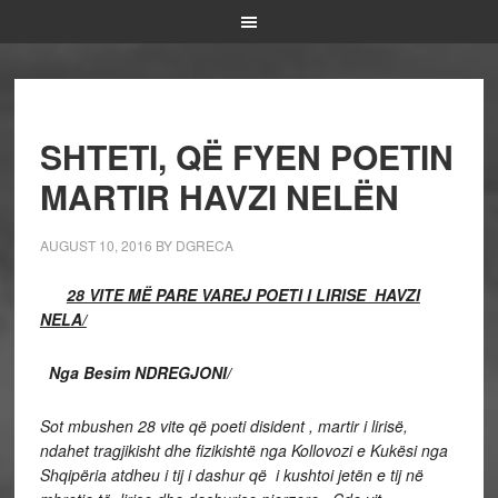
SHTETI, QË FYEN POETIN
MARTIR HAVZI NELËN
AUGUST 10, 2016
BY
DGRECA
28 VITE MË PARE VAREJ POETI I LIRISE HAVZI
NELA/
Nga Besim NDREGJONI/
Sot mbushen 28 vite që poeti disident , martir i lirisë,
ndahet tragjikisht dhe fizikishtë nga Kollovozi e Kukësi nga
Shqipëria atdheu i tij i dashur që i kushtoi jetën e tij në