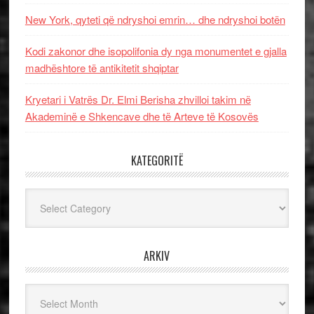
New York, qyteti që ndryshoi emrin… dhe ndryshoi botën
Kodi zakonor dhe isopolifonia dy nga monumentet e gjalla
madhështore të antikitetit shqiptar
Kryetari i Vatrës Dr. Elmi Berisha zhvilloi takim në
Akademinë e Shkencave dhe të Arteve të Kosovës
KATEGORITË
Kategoritë
ARKIV
Arkiv