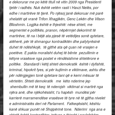
e dekorurar me po këtë titull në vitin 2009 nga Presidenti
tjetër i radhës. Nuk është vetëm rasti i Havzi Nelës, por
edhe i martirëve të tjerë. Po njësoj janë dekoruar më parë
xhelatët që vranë Trifon Xhagjikën, Genc Lekën dhe Vilson
Blloshmin. Logjika është e thjeshtë: nëse shteti, me
segmentet e politikës, pranon, nëpërmjet dekorimit të
martirëve, të na i bëjë ata pjesë të vetëdijes sonë qytetare,
atëherë, për të shmangur kontradiktën dhe pafytyrësinë
duhet të ndëshkojë, të gjithë ata që çuan në vrasjen e
poetëve. E pakta moralisht duhej të bênte pezullimin e
këtyre vrasësve nga postet e rëndësishme shtetërore e
politike. Standardi i këtij shteti demokratik është i dyfishtë,
kriminal, hipokrit fyes, si për kujtimin e viktimave, ashtu dhe
për ndërgjegjen tonë qytetare tani që e kemi mësuar të
vërtetën. Shteti demokratik me këto nderime jep
shembullin më të keq: të nderojsh viktimat si martirë nga
njëra anë, dhe njëkohësisht, t’u hapësh mundësi për
karrierë marramendëse vrasësve të tyre në të gjitha nivelet
e administratës deri në Parlament. Fatkeqësisht, kështu
kanë shkuar punët në Shqipërinë tone. Nderimi nga ana e
shtetit është kontradiktor, irritues e thjesht i pavlefshëm.