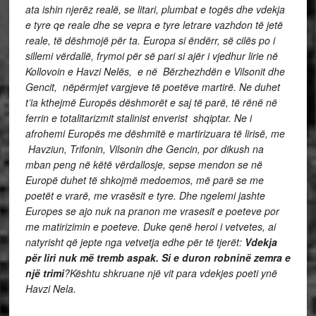
ata ishin njerëz realë, se litari, plumbat e togës dhe vdekja
e tyre qe reale dhe se vepra e tyre letrare vazhdon të jetë
reale, të dëshmojë për ta. Europa si ëndërr, së cilës po i
sillemi vërdallë, frymoi për së pari si ajër i vjedhur lirie në
Kollovoin e Havzi Nelës, e në Bërzhezhdën e Vilsonit dhe
Gencit, nëpërmjet vargjeve të poetëve martirë. Ne duhet
t’ia kthejmë Europës dëshmorët e saj të parë, të rënë në
ferrin e totalitarizmit stalinist enverist shqiptar. Ne i
afrohemi Europës me dëshmitë e martirizuara të lirisë, me
Havziun, Trifonin, Vilsonin dhe Gencin, por dikush na
mban peng në këtë vërdallosje, sepse mendon se në
Europë duhet të shkojmë medoemos, më parë se me
poetët e vrarë, me vrasësit e tyre. Dhe ngelemi jashte
Europes se ajo nuk na pranon me vrasesit e poeteve por
me matirizimin e poeteve. Duke qenë heroi i vetvetes, ai
natyrisht që jepte nga vetvetja edhe për të tjerët:
Vdekja
për liri nuk më tremb aspak. Si e duron robninë zemra e
një trimi
?Kështu shkruane një vit para vdekjes poeti ynë
Havzi Nela.