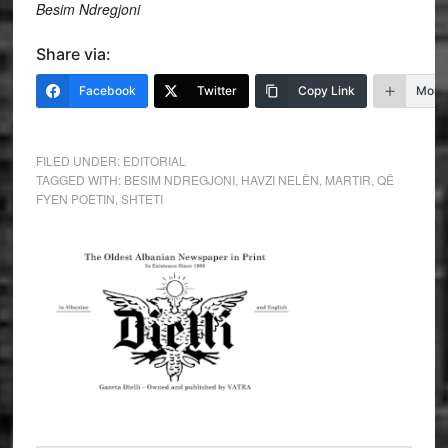
Besim Ndregjoni
Share via:
Facebook
Twitter
Copy Link
More
FILED UNDER:
EDITORIAL
TAGGED WITH:
BESIM NDREGJONI
,
HAVZI NELËN
,
MARTIR
,
QË
FYEN POETIN
,
SHTETI