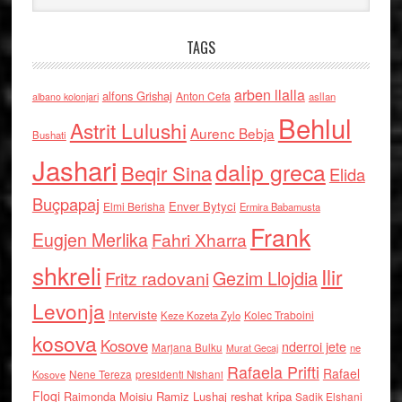
TAGS
arben llalla
alfons Grishaj
Anton Cefa
asllan
albano kolonjari
Behlul
Astrit Lulushi
Aurenc Bebja
Bushati
Jashari
dalip greca
Beqir Sina
Elida
Buçpapaj
Enver Bytyci
Elmi Berisha
Ermira Babamusta
Frank
Eugjen Merlika
Fahri Xharra
shkreli
Ilir
Gezim Llojdia
Fritz radovani
Levonja
Interviste
Kolec Traboini
Keze Kozeta Zylo
kosova
Kosove
nderroi jete
Marjana Bulku
ne
Murat Gecaj
Rafaela Prifti
Rafael
Nene Tereza
Kosove
presidenti Nishani
Floqi
Raimonda Moisiu
Ramiz Lushaj
reshat kripa
Sadik Elshani