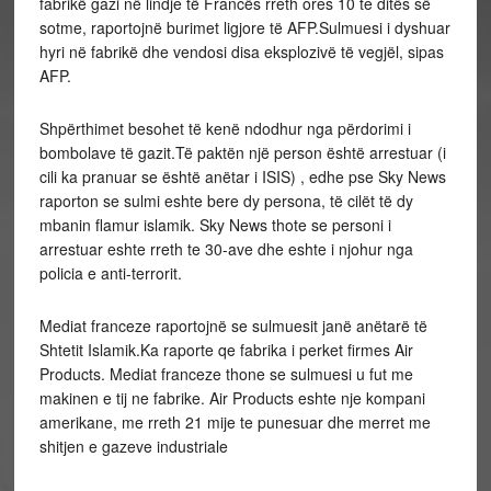
fabrikë gazi në lindje të Francës rreth ores 10 te ditës së
sotme, raportojnë burimet ligjore të AFP.Sulmuesi i dyshuar
hyri në fabrikë dhe vendosi disa eksplozivë të vegjël, sipas
AFP.
Shpërthimet besohet të kenë ndodhur nga përdorimi i
bombolave të gazit.Të paktën një person është arrestuar (i
cili ka pranuar se është anëtar i ISIS) , edhe pse Sky News
raporton se sulmi eshte bere dy persona, të cilët të dy
mbanin flamur islamik. Sky News thote se personi i
arrestuar eshte rreth te 30-ave dhe eshte i njohur nga
policia e anti-terrorit.
Mediat franceze raportojnë se sulmuesit janë anëtarë të
Shtetit Islamik.Ka raporte qe fabrika i perket firmes Air
Products. Mediat franceze thone se sulmuesi u fut me
makinen e tij ne fabrike. Air Products eshte nje kompani
amerikane, me rreth 21 mije te punesuar dhe merret me
shitjen e gazeve industriale