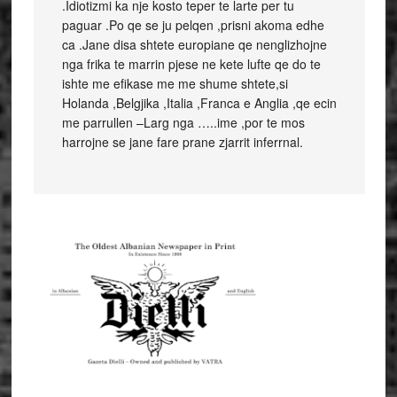
.Idiotizmi ka nje kosto teper te larte per tu
paguar .Po qe se ju pelqen ,prisni akoma edhe
ca .Jane disa shtete europiane qe nenglizhojne
nga frika te marrin pjese ne kete lufte qe do te
ishte me efikase me me shume shtete,si
Holanda ,Belgjika ,Italia ,Franca e Anglia ,qe ecin
me parrullen –Larg nga …..ime ,por te mos
harrojne se jane fare prane zjarrit inferrnal.