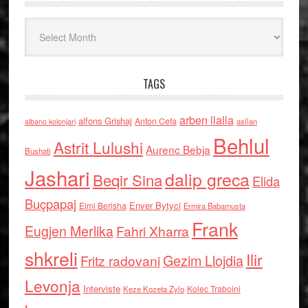
Arkiv
TAGS
arben llalla
alfons Grishaj
Anton Cefa
asllan
albano kolonjari
Behlul
Astrit Lulushi
Aurenc Bebja
Bushati
Jashari
dalip greca
Beqir Sina
Elida
Buçpapaj
Enver Bytyci
Elmi Berisha
Ermira Babamusta
Frank
Eugjen Merlika
Fahri Xharra
shkreli
Ilir
Gezim Llojdia
Fritz radovani
Levonja
Interviste
Kolec Traboini
Keze Kozeta Zylo