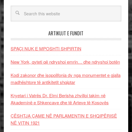
ARTIKUJT E FUNDIT
SPAÇI NUK E MPOSHTI SHPIRTIN
New York, qyteti që ndryshoi emrin… dhe ndryshoi botën
Kodi zakonor dhe isopolifonia dy nga monumentet e gjalla
madhështore të antikitetit shqiptar
Kryetari i Vatrës Dr. Elmi Berisha zhvilloi takim në
Akademinë e Shkencave dhe të Arteve të Kosovës
ÇËSHTJA ÇAME NË PARLAMENTIN E SHQIPËRISË
NË VITIN 1921