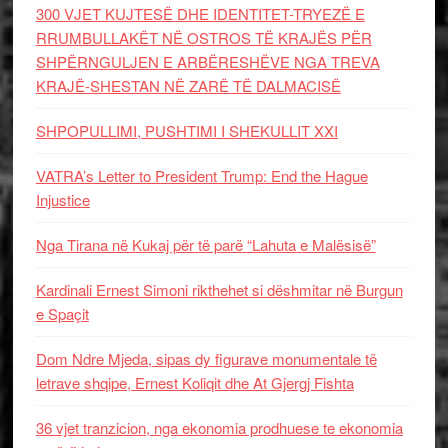
300 VJET KUJTESË DHE IDENTITET-TRYEZË E
RRUMBULLAKËT NË OSTROS TË KRAJËS PËR
SHPËRNGULJEN E ARBËRESHËVE NGA TREVA
KRAJË-SHESTAN NË ZARË TË DALMACISË
SHPOPULLIMI, PUSHTIMI I SHEKULLIT XXI
VATRA’s Letter to President Trump: End the Hague
Injustice
Nga Tirana në Kukaj për të parë “Lahuta e Malësisë”
Kardinali Ernest Simoni rikthehet si dëshmitar në Burgun
e Spaçit
Dom Ndre Mjeda, sipas dy figurave monumentale të
letrave shqipe, Ernest Koliqit dhe At Gjergj Fishta
36 vjet tranzicion, nga ekonomia prodhuese te ekonomia