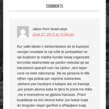
COMMENTS
Jakov from Israel
says
June 27, 2015 at 12:54 am
Kur valle idiotet n derkombetare do ta kuptojne
nevojen imediate te nje lufte te perbashket ne
nje koalicion te madhe kunder kesaj organizate
terroriste ekstremiste qe perdor metodat qe as
inkuizicioni spanjoll nuk i ka njohur .Jeni teper
vone ne kete ndermarrje .Ne se persona te tille
njihen nga policia per veprime subversive
,atehere pse hezitojne ti kalojne ata ne frantoja
,por presin akoma koka te tjera te prera me thike
,me e tmereshme se gijotina franceze .Prisni
budallenje se kini akoma kohe ,kur kokat tuaja
do tengulen neper gardhet e shtepijave tuaja