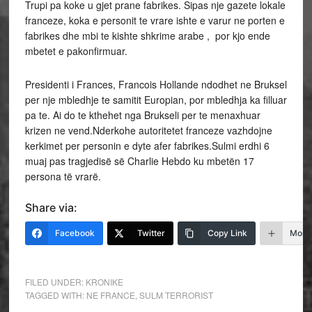
Trupi pa koke u gjet prane fabrikes. Sipas nje gazete lokale
franceze, koka e personit te vrare ishte e varur ne porten e
fabrikes dhe mbi te kishte shkrime arabe , por kjo ende
mbetet e pakonfirmuar.
Presidenti i Frances, Francois Hollande ndodhet ne Bruksel
per nje mbledhje te samitit Europian, por mbledhja ka filluar
pa te. Ai do te kthehet nga Brukseli per te menaxhuar
krizen ne vend.Nderkohe autoritetet franceze vazhdojne
kerkimet per personin e dyte afer fabrikes.Sulmi erdhi 6
muaj pas tragjedisë së Charlie Hebdo ku mbetën 17
persona të vrarë.
Share via:
Facebook
Twitter
Copy Link
More
FILED UNDER:
KRONIKE
TAGGED WITH:
NE FRANCE
,
SULM TERRORIST