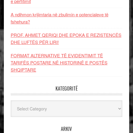
e përfitimit
A ndihmon krijimtaria në zbulimin e potencialeve të
fshehura?
PROF. AHMET QERIQI DHE EPOKA E REZISTENCЁS
DHE LUFTЁS PЁR LIRI!
FORMAT ALTERNATIVE TË EVIDENTIMIT TË
TARIFËS POSTARE NË HISTORINË E POSTËS
SHQIPTARE
KATEGORITË
Kategoritë
ARKIV