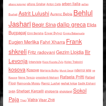
arben llalla
alfons Grishaj
Anton Cefa
asllan
albano kolonjari
Behlul
Astrit Lulushi
Aurenc Bebja
Bushati
Jashari
dalip greca
Beqir Sina
Elida
Buçpapaj
Enver Bytyci
Elmi Berisha
Ermira Babamusta
Frank
Eugjen Merlika
Fahri Xharra
shkreli
Ilir
Gezim Llojdia
Fritz radovani
Levonja
Interviste
Kolec Traboini
Keze Kozeta Zylo
kosova
Kosove
nderroi jete
Marjana Bulku
ne
Murat Gecaj
Rafaela Prifti
Rafael
Nene Tereza
Kosove
presidenti Nishani
Floqi
Raimonda Moisiu
Ramiz Lushaj
reshat kripa
Sadik Elshani
Sokol
Shefqet Kercelli
shqiperia
shqiptaret
SHBA
Paja
Vatra
Visar Zhiti
Thaci