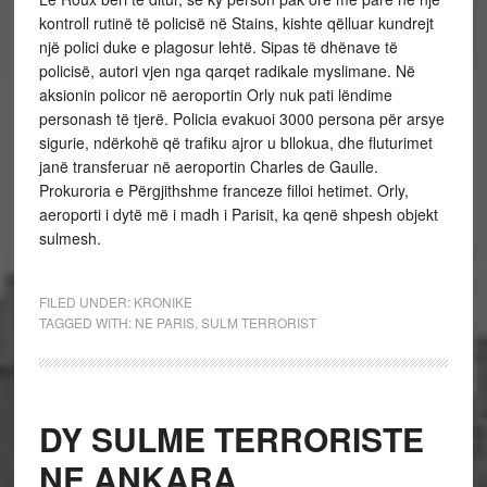
kontroll rutinë të policisë në Stains, kishte qëlluar kundrejt
një polici duke e plagosur lehtë. Sipas të dhënave të
policisë, autori vjen nga qarqet radikale myslimane. Në
aksionin policor në aeroportin Orly nuk pati lëndime
personash të tjerë. Policia evakuoi 3000 persona për arsye
sigurie, ndërkohë që trafiku ajror u bllokua, dhe fluturimet
janë transferuar në aeroportin Charles de Gaulle.
Prokuroria e Përgjithshme franceze filloi hetimet. Orly,
aeroporti i dytë më i madh i Parisit, ka qenë shpesh objekt
sulmesh.
FILED UNDER:
KRONIKE
TAGGED WITH:
NE PARIS
,
SULM TERRORIST
DY SULME TERRORISTE
NE ANKARA