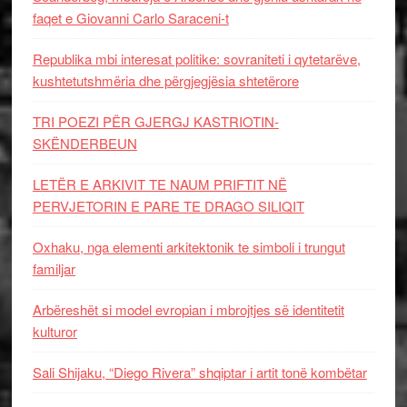
faqet e Giovanni Carlo Saraceni-t
Republika mbi interesat politike: sovraniteti i qytetarëve,
kushtetutshmëria dhe përgjegjësia shtetërore
TRI POEZI PËR GJERGJ KASTRIOTIN-
SKËNDERBEUN
LETËR E ARKIVIT TE NAUM PRIFTIT NË
PERVJETORIN E PARE TE DRAGO SILIQIT
Oxhaku, nga elementi arkitektonik te simboli i trungut
familjar
Arbëreshët si model evropian i mbrojtjes së identitetit
kulturor
Sali Shijaku, “Diego Rivera” shqiptar i artit tonë kombëtar