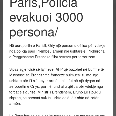
Paris,Policia
evakuoi 3000
persona/
Në aeroportin e Parisit, Orly një person u qëllua për vdekje
nga policia pasi i rrëmbeu armën një ushtareje. Prokuroria
e Përgjithshme Franceze filloi hetimet për terrorizëm.
Sipas agjencisë së lajmeve, AFP që bazohet në burime të
Ministrisë së Brendshme franceze sulmuesi sulmoi një
ushtare për t’i rrëmbyer armën, ai u fut në një dyqan në
aeroportin e Orlys, por në fund ai u qëllua për vdekje nga
forcat e sigurisë. Ministri i Brendshëm, Bruno Le Roux u
shpreh, se personi nuk ia kishte dalë të kishte në zotërim
armën.
Le Roux bëri të ditur, se ky person pak orë më parë në një