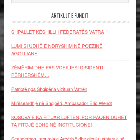
ARTIKUJT E FUNDIT
SHPALLET KËSHILLI I FEDERATËS VATRA
LUMI SI UDHË E NDRYSHIM NË POEZINË
AGOLLIANE
ZËMËRIM DHE PAS VDEKJES! DISIDENTI I
PËRHERSHËM…
Patriotë nga Shqipëria vizituan Vatrën
Mirëseardhje në Shqipëri, Ambasador Eric Wendt
KOSOVA E KA FITUAR LUFTËN, POR PAQEN DUHET
TA FITOJË EDHE NË INSTITUCIONE!
Scanderbeg, mburoja e Arbërisë dhe gjeniu ushtarak në