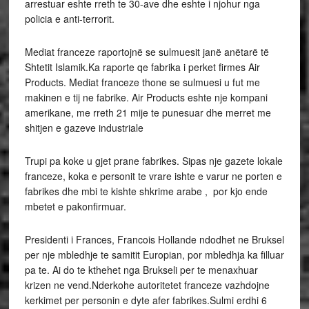
arrestuar eshte rreth te 30-ave dhe eshte i njohur nga
policia e anti-terrorit.
Mediat franceze raportojnë se sulmuesit janë anëtarë të
Shtetit Islamik.Ka raporte qe fabrika i perket firmes Air
Products. Mediat franceze thone se sulmuesi u fut me
makinen e tij ne fabrike. Air Products eshte nje kompani
amerikane, me rreth 21 mije te punesuar dhe merret me
shitjen e gazeve industriale
Trupi pa koke u gjet prane fabrikes. Sipas nje gazete lokale
franceze, koka e personit te vrare ishte e varur ne porten e
fabrikes dhe mbi te kishte shkrime arabe , por kjo ende
mbetet e pakonfirmuar.
Presidenti i Frances, Francois Hollande ndodhet ne Bruksel
per nje mbledhje te samitit Europian, por mbledhja ka filluar
pa te. Ai do te kthehet nga Brukseli per te menaxhuar
krizen ne vend.Nderkohe autoritetet franceze vazhdojne
kerkimet per personin e dyte afer fabrikes.Sulmi erdhi 6