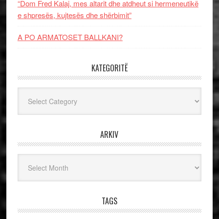
“Dom Fred Kalaj, mes altarit dhe atdheut si hermeneutikë
e shpresës, kujtesës dhe shërbimit”
A PO ARMATOSET BALLKANI?
KATEGORITË
Kategoritë
ARKIV
Arkiv
TAGS