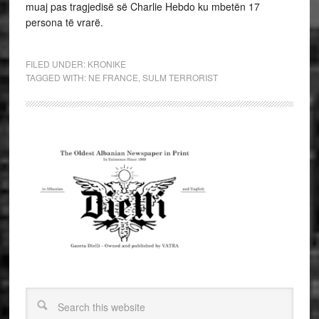
muaj pas tragjedisë së Charlie Hebdo ku mbetën 17
persona të vrarë.
FILED UNDER:
KRONIKE
TAGGED WITH:
NE FRANCE
,
SULM TERRORIST