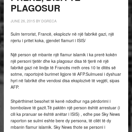
PLAGOSUR
JUNE 26, 2015
BY
DGRECA
Sulm terrorist, Francë, eksploziv në një fabrikë gazi, një
njeriu i pritet koka, gjendet flamuri i ISIS/
Një person që mbante një flamur islamik i ka prerë kokën
një personi tjetër dhe ka plagosur disa të tjerë në një
fabrikë gazi në lindje të Francës rreth ores 10 te ditës së
sotme, raportojnë burimet ligjore të AFP.Sulmuesi i dyshuar
hyri në fabrikë dhe vendosi disa eksplozivë të vegjël, sipas
AFP.
Shpërthimet besohet të kenë ndodhur nga përdorimi i
bombolave të gazit.Të paktën një person është arrestuar (i
cili ka pranuar se është anëtar i ISIS) , edhe pse Sky News
raporton se sulmi eshte bere dy persona, të cilët të dy
mbanin flamur islamik. Sky News thote se personi i