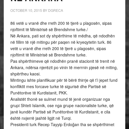
OCTOBER 10, 2015
BY
DGRECA
86 vetë u vranë dhe rreth 200 të tjerë u plagosën, sipas
njoftimit të Ministrisë së Brendshme turke./
Në Ankara, pati sot dy shpërthime të mëdha, që ndodhën
në fillim të një mitingu për paqen në kryeqytetin turk. 86
vetë u vranë dhe rreth 200 të tjerë u plagosën, sipas
njoftimit të Ministrisë së Brendshme turke.
Pas shpërthimeve që ndodhën pranë stacionit të trenit në
Ankara, ndërsa njerëzit po vinin të merrnin pjesë në miting,
shpërtheu kaosi.
Mintingu ishte planifikuar për të bërë thirrje që t’i jepet fund
konfliktit mes forcave turke të sigurisë dhe Partisë së
Punëtorëve të Kurdistanit, PKK.
Analistët thonë se sulmet mund të jenë organizuar nga
grupi Shteti Islamik, ose nga grupe nacionaliste turke, që
janë kundër Partisë së Punëtorëve të Kurdistanit, e cila
është nxjerrë jashtë ligjit në Turqi.
Presidenti turk Recep Tayyip Erdoğan tha se shpërthimet