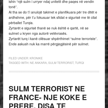
ishin “një sulm i urryer ndaj unitetit dhe paqes në vendin
tonë”.
Ai tha se do t’i anulojë takimet e planifikuara për tre ditët e
ardhshme, për t’u fokusuar tek sfidat e sigurisë me të cilat
përballet Turqia.
Zyrtarët e sigurisë thanë se nuk është e qartë, në se
sulmet u kryen nga autorë vetëvrasës.
Zyrtarët turq i kanë cilësuar shpërthimet “sulme terroriste”.
Ende askush nuk ka marrë përgjegjësinë për sulmet.
FILED UNDER:
KRONIKE
TAGGED WITH:
NE ANKARA
,
SULM TERRORIST
,
TURQI
SULM TERRORIST NE
FRANCE- NJE KOKE E
PRERE, DISA TE