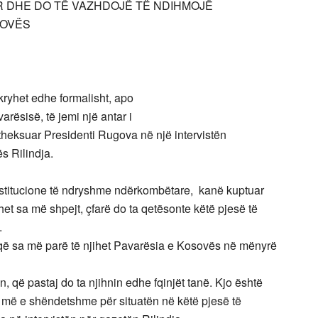
MUAR DHE DO TË VAZHDOJË TË NDIHMOJË
SOVËS
 kryhet edhe formalisht, apo
varësisë, të jemi një antar i
theksuar Presidenti Rugova në një intervistën
ës Rilindja.
titucione të ndryshme ndërkombëtare, kanë kuptuar
et sa më shpejt, çfarë do ta qetësonte këtë pjesë të
.
, që sa më parë të njihet Pavarësia e Kosovës në mënyrë
 që pastaj do ta njihnin edhe fqinjët tanë. Kjo është
 më e shëndetshme për situatën në këtë pjesë të