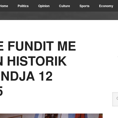
Home
Politics
Opinion
Culture
Sports
Economy
E FUNDIT ME
N HISTORIK
INDJA 12
5