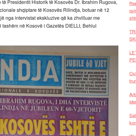
 të Presidentit Historik të Kosovës Dr. Ibrahim Rugova,
Rep
icionale shqiptare të Kosovës Rilindja, botuar në 12
qyt
një nga intervistat ekskluzive që ka zhvilluar me
sht
 i tashëm në Kosovë i Gazetës DIELLI, Behlul
TR
SK
LE
PE
Oxh
tru
Arb
iden
Sal
ko