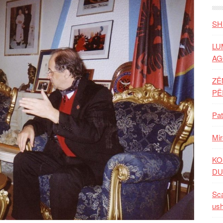
SH
LU
AG
ZË
P
Pat
Mir
KO
DU
Sca
ush