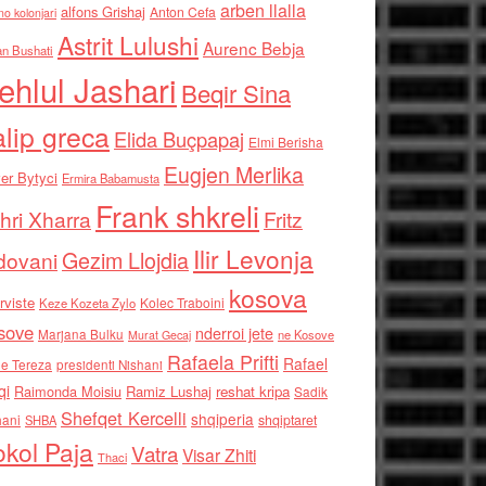
arben llalla
alfons Grishaj
Anton Cefa
no kolonjari
Astrit Lulushi
Aurenc Bebja
an Bushati
ehlul Jashari
Beqir Sina
alip greca
Elida Buçpapaj
Elmi Berisha
Eugjen Merlika
er Bytyci
Ermira Babamusta
Frank shkreli
hri Xharra
Fritz
Ilir Levonja
Gezim Llojdia
dovani
kosova
rviste
Kolec Traboini
Keze Kozeta Zylo
sove
nderroi jete
Marjana Bulku
ne Kosove
Murat Gecaj
Rafaela Prifti
Rafael
e Tereza
presidenti Nishani
qi
Raimonda Moisiu
Ramiz Lushaj
reshat kripa
Sadik
Shefqet Kercelli
shqiperia
hani
shqiptaret
SHBA
kol Paja
Vatra
Visar Zhiti
Thaci