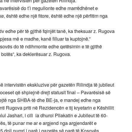
 në intervistën për gazetën Rilindja.
avarësisë do t’i rregullonte edhe marrëdhënet e
e, është edhe një fitore, është edhe një përfitim nga
iv edhe për të gjithë fqinjët tanë, ka theksuar z. Rugova
 pjesa më e madhe, kanë filluar ta kuptojnë.”
sovës do të ndihmonte edhe qetësimin e të gjithë
 botës”, ka deklerësuar z. Rugova.
 intervistën ekskluzive për gazetën Rilindja të jubileut
proceset që shpiejnë drejt statusit final – Pavarësisë së
rdrejtë nga SHBA-të dhe BE-ja, e mandej edhe nga
nti Rugova priti në Rezidencën e tij kryetarin e Këshillit
l Jashari, i cili ia dhuroi Pllakatin e Jubileut të 60-
ovës, të punar me ar e argjend nga argjendarët e
945 doli numri i parë i gazetës së parë të Kosovës.