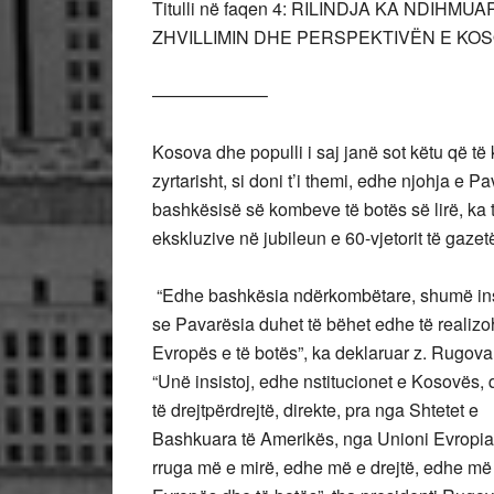
Titulli në faqen 4: RILINDJA KA NDIH
ZHVILLIMIN DHE PERSPEKTIVËN E KO
——————–
Kosova dhe populli i saj janë sot këtu që të
zyrtarisht, si doni t’i themi, edhe njohja e Pa
bashkësisë së kombeve të botës së lirë, ka 
ekskluzive në jubileun e 60-vjetorit të gazet
“Edhe bashkësia ndërkombëtare, shumë ins
se Pavarësia duhet të bëhet edhe të realizoh
Evropës e të botës”, ka deklaruar z. Rugova
“Unë insistoj, edhe nstitucionet e Kosovës
të drejtpërdrejtë, direkte, pra nga Shtetet e
Bashkuara të Amerikës, nga Unioni Evropian,
rruga më e mirë, edhe më e drejtë, edhe më