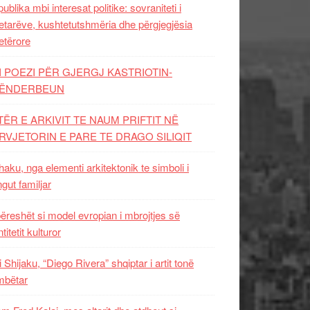
ublika mbi interesat politike: sovraniteti i
etarëve, kushtetutshmëria dhe përgjegjësia
etërore
I POEZI PËR GJERGJ KASTRIOTIN-
ËNDERBEUN
TËR E ARKIVIT TE NAUM PRIFTIT NË
RVJETORIN E PARE TE DRAGO SILIQIT
aku, nga elementi arkitektonik te simboli i
ngut familjar
ëreshët si model evropian i mbrojtjes së
titetit kulturor
i Shijaku, “Diego Rivera” shqiptar i artit tonë
mbëtar