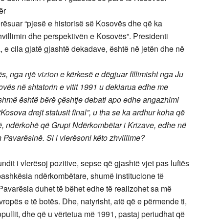
për
lerësuar “pjesë e historisë së Kosovës dhe që ka
villimin dhe perspektivën e Kosovës”. Presidenti
, e cila gjatë gjashtë dekadave, është në jetën dhe në
, nga një vizion e kërkesë e dëgjuar fillimisht nga Ju
ovës në shtatorin e vitit 1991 u deklarua edhe me
ashmë është bërë çështje debati apo edhe angazhimi
sova drejt statusit final”, u tha se ka ardhur koha që
më, ndërkohë që Grupi Ndërkombëtar i Krizave, edhe në
 Pavarësinë. Si i vlerësoni këto zhvillime?
ndit i vlerësoj pozitive, sepse që gjashtë vjet pas luftës
 bashkësia ndërkombëtare, shumë institucione të
avarësia duhet të bëhet edhe të realizohet sa më
vropës e të botës. Dhe, natyrisht, atë që e përmende ti,
i popullit, dhe që u vërtetua më 1991, pastaj periudhat që