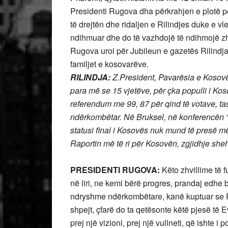
Presidenti Rugova dha përkrahjen e plotë 
të drejtën dhe ridaljen e Rilindjes duke e v
ndihmuar dhe do të vazhdojë të ndihmojë zh
Rugova uroi për Jubileun e gazetës Rilindja
familjet e kosovarëve.
RILINDJA:
Z.President, Pavarësia e Kosovës
para më se 15 vjetëve, për çka populli i Kos
referendum me 99, 87 për qind të votave, t
ndërkombëtar. Në Bruksel, në konferencën “Ko
statusi final i Kosovës nuk mund të presë 
Raportin më të ri për Kosovën, zgjidhje sheh
PRESIDENTI RUGOVA:
Këto zhvillime të fu
në liri, ne kemi bërë progres, prandaj edhe
ndryshme ndërkombëtare, kanë kuptuar se P
shpejt, çfarë do ta qetësonte këtë pjesë të E
prej një vizioni, prej një vullneti, që ishte 