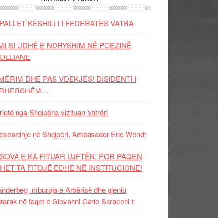
PALLET KËSHILLI I FEDERATËS VATRA
MI SI UDHË E NDRYSHIM NË POEZINË
OLLIANE
MËRIM DHE PAS VDEKJES! DISIDENTI I
ËRHERSHËM…
riotë nga Shqipëria vizituan Vatrën
ëseardhje në Shqipëri, Ambasador Eric Wendt
SOVA E KA FITUAR LUFTËN, POR PAQEN
HET TA FITOJË EDHE NË INSTITUCIONE!
nderbeg, mburoja e Arbërisë dhe gjeniu
tarak në faqet e Giovanni Carlo Saraceni-t