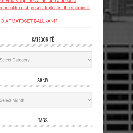
m Fred Kalaj, mes altarit dhe atdheut si
meneutikë e shpresës, kujtesës dhe shërbimit”
PO ARMATOSET BALLKANI?
KATEGORITË
egoritë
ARKIV
iv
TAGS