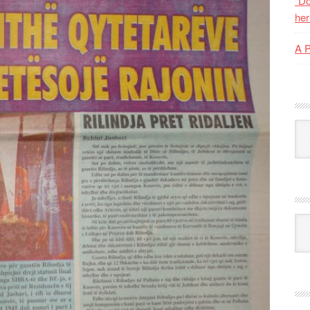
“Do
her
A 
Kat
Ark