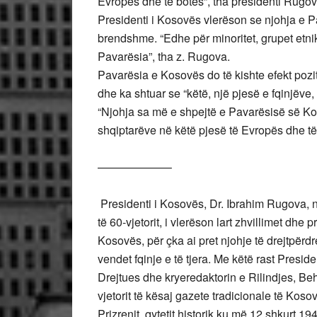
Evropës dhe të botës”, tha presidenti Rugova
Presidenti i Kosovës vlerëson se njohja e P
brendshme. “Edhe për minoritet, grupet etnik
Pavarësia”, tha z. Rugova.
Pavarësia e Kosovës do të kishte efekt pozit
dhe ka shtuar se “këtë, një pjesë e fqinjëve,
“Njohja sa më e shpejtë e Pavarësisë së Ko
shqiptarëve në këtë pjesë të Evropës dhe të
——————–
Presidenti i Kosovës, Dr. Ibrahim Rugova, në
të 60-vjetorit, i vlerëson lart zhvillimet dhe 
Kosovës, për çka ai pret njohje të drejtpë
vendet fqinje e të tjera. Me këtë rast Preside
Drejtues dhe kryeredaktorin e Rilindjes, Behlu
vjetorit të kësaj gazete tradicionale të Kos
Prizrenit, qytetit historik ku më 12 shkurt 1