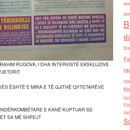
alba
asll
B
d
Env
Fa
. IBRAHIM RUGOVA, I DHA INTERVISTË EKSKLUZIVE
ra
VJETORIT
Inte
KOSOVËS ËSHTË E MIRA E TË GJITHË QYTETARËVE
Ko
Nen
Flo
IONE NDËRKOMBËTARE E KANË KUPTUAR SE
Els
ET SA MË SHPEJT
So