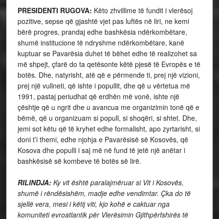
PRESIDENTI RUGOVA:
Këto zhvillime të fundit i vlerësoj
pozitive, sepse që gjashtë vjet pas luftës në liri, ne kemi
bërë progres, prandaj edhe bashkësia ndërkombëtare,
shumë institucione të ndryshme ndërkombëtare, kanë
kuptuar se Pavarësia duhet të bëhet edhe të realizohet sa
më shpejt, çfarë do ta qetësonte këtë pjesë të Evropës e të
botës. Dhe, natyrisht, atë që e përmende ti, prej një vizioni,
prej një vullneti, që ishte i popullit, dhe që u vërtetua më
1991, pastaj periudhat që erdhën më vonë, ishte një
çështje që u ngrit dhe u avancua me organizimin tonë që e
bëmë, që u organizuam si popull, si shoqëri, si shtet. Dhe,
jemi sot këtu që të kryhet edhe formalisht, apo zyrtarisht, si
doni t’i themi, edhe njohja e Pavarësisë së Kosovës, që
Kosova dhe populli i saj më në fund të jetë një anëtar i
bashkësisë së kombeve të botës së lirë.
RILINDJA:
Ky vit është paralajmëruar si Vit i Kosovës,
shumë i rëndësishëm, madje edhe vendimtar. Çka do të
sjellë vera, mesi i këtij viti, kjo kohë e caktuar nga
komuniteti evroatlantik për Vlerësimin Gjithpërfshirës të