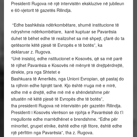
Presidenti Rugova në një intervistën ekskluzive në jubileun
e 60-vjetorit të gazetës Rilindja.
“Edhe bashkësia ndërkombëtare, shumë institucione të
ndryshme ndërkombëtare, kanë kuptuar se Pavarësia
duhet të bëhet edhe të realizohet sa më shpejt, çfarë do ta
qetësonte këtë pjesë të Evropës e të botës”, ka
deklaruar z. Rugova.
“Unë insistoj, edhe nstitucionet e Kosovës, që sa më parë
të njihet Pavarësia e Kosovës në mënyrë të drejtpërdrejtë,
direkte, pra nga Shtetet e
Bashkuara të Amerikës, nga Unioni Evropian, që pastaj do
ta njihnin edhe fqinjët tanë. Kjo është rruga më e mirë,
edhe më e drejtë, edhe më më e shëndetshme për
situatën në këtë pjesë të Evropës dhe të botës”,
tha presidenti Rugova në intervistën për gazetën Rilindja.
Presidenti i Kosovës vlerëson se njohja e Pavarësisë do t’i
rregullonte edhe marrëdhënet e brendshme. “Edhe për
minoritet, grupet etnike, është edhe një fitore, është edhe
një përfitim nga Pavarësia”, tha z. Rugova.