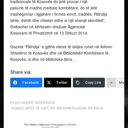
tradicionale të Kosovës do jetë pronar i një
pasurie të madhe mediale kombëtare, do të jetë
trashëgimtar i ligjshëm i firmës-emrit, traditës. Rilindja
ishte, është dhe mbetet edhe si një shenjë identiteti”,
theksohet në kërkesën drejtuar Agjencisë
Kosovare të Privatizimit në 12 Shkurt 2014.
Gazeta “Rilindja” e gjithë viteve të daljes ruhet në Arkivin
Shtetëror të Kosovës dhe në Bibliotekën Kombëtare të
Kosovës, si dhe në biblioteka tjera…
Share via:
Facebook
Twitter
Copy Link
More
FILED UNDER:
INTERVISTE
TAGGED WITH:
76 VJET
,
DR. IBRAHIM RUGOVA
,
RILINDJA