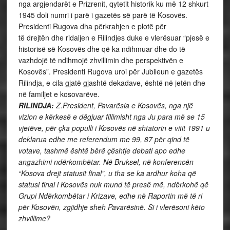
nga argjendarët e Prizrenit, qytetit historik ku më 12 shkurt
1945 doli numri i parë i gazetës së parë të Kosovës.
Presidenti Rugova dha përkrahjen e plotë për
të drejtën dhe ridaljen e Rilindjes duke e vlerësuar “pjesë e
historisë së Kosovës dhe që ka ndihmuar dhe do të
vazhdojë të ndihmojë zhvillimin dhe perspektivën e
Kosovës”. Presidenti Rugova uroi për Jubileun e gazetës
Rilindja, e cila gjatë gjashtë dekadave, është në jetën dhe
në familjet e kosovarëve.
RILINDJA:
Z.President, Pavarësia e Kosovës, nga një
vizion e kërkesë e dëgjuar fillimisht nga Ju para më se 15
vjetëve, për çka populli i Kosovës në shtatorin e vitit 1991 u
deklarua edhe me referendum me 99, 87 për qind të
votave, tashmë është bërë çështje debati apo edhe
angazhimi ndërkombëtar. Në Bruksel, në konferencën
“Kosova drejt statusit final”, u tha se ka ardhur koha që
statusi final i Kosovës nuk mund të presë më, ndërkohë që
Grupi Ndërkombëtar i Krizave, edhe në Raportin më të ri
për Kosovën, zgjidhje sheh Pavarësinë. Si i vlerësoni këto
zhvillime?