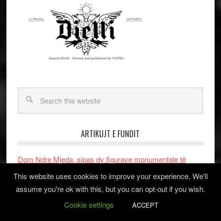
ARTIKUJT E FUNDIT
Dom Ndre Mjeda, sipas dy figurave monumentale të
letrave shqipe, Ernest Koliqit dhe At Gjergj Fishta
This website uses cookies to improve your experience. We'll
assume you're ok with this, but you can opt-out if you wish.
36 vjet tranzicion, nga ekonomia prodhuese te ekonomia
Cookie settings
e përfitimit
ACCEPT