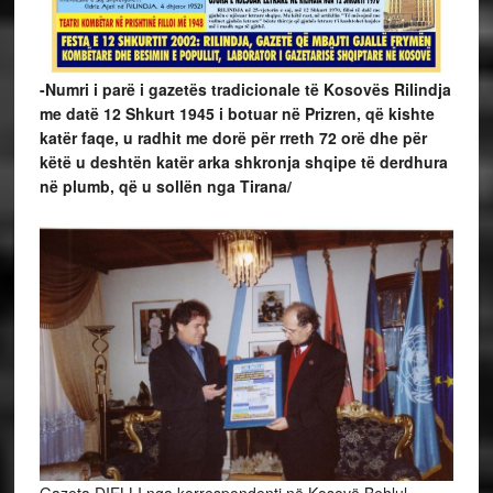
-Numri i parë i gazetës tradicionale të Kosovës Rilindja
me datë 12 Shkurt 1945 i botuar në Prizren, që kishte
katër faqe, u radhit me dorë për rreth 72 orë dhe për
këtë u deshtën katër arka shkronja shqipe të derdhura
në plumb, që u sollën nga Tirana/