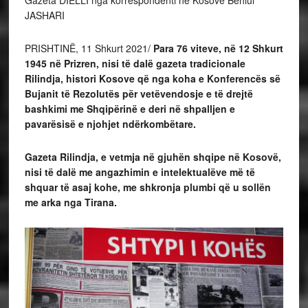
Gazeta DIELLI nga korrespondenti në Kosovë Behlul
JASHARI
PRISHTINË, 11 Shkurt 2021/
Para 76 viteve, në 12 Shkurt
1945 në Prizren, nisi të dalë gazeta tradicionale
Rilindja, histori Kosove që nga koha e Konferencës së
Bujanit të Rezolutës për vetëvendosje e të drejtë
bashkimi me Shqipërinë e deri në shpalljen e
pavarësisë e njohjet ndërkombëtare.
Gazeta Rilindja, e vetmja në gjuhën shqipe në Kosovë,
nisi të dalë me angazhimin e intelektualëve më të
shquar të asaj kohe, me shkronja plumbi që u sollën
me arka nga Tirana.