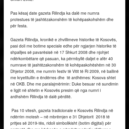
Pas kësaj date gazeta Rilindja ka dalë me numra
protestues të jashtëzakonshëm të kohëpaskohshëm dhe
për festa.
Gazeta Rilindja, kronikë e zhvillimeve historike të Kosovës,
pasi doli me botime speciale edhe për ngjarjen historike të
shpalljes së pavarësisë në 17 Shkurt 2008 dhe njohjet
ndërkombëtare që pasuan, ka përmbyllë daljet e afër 40
numrave të jashtëzakonshëm të kohëpaskohëshëm në 30
Dhjetor 2008, me numrin festiv të Vitit të Ri 2009, në ballinë
me kryetitullin e ëndërres dhe të ardhëmes: Kosova shtet
në OKB. Dhe me paralajmërimin: Duke besuar në sundimin
e ligjit në shtetin e Kosovës presim që nga numri i
ardhshëm Rilindja të dalë përditë.
Pas 10 vitesh, gazeta tradicionale e Kosovës Rilindja në
ndërrim motesh – në mbrëmjen e 31 Dhjetorit 2018 të
pritjes së 2019-tës, ridoli simbolikisht (botim digjital) për