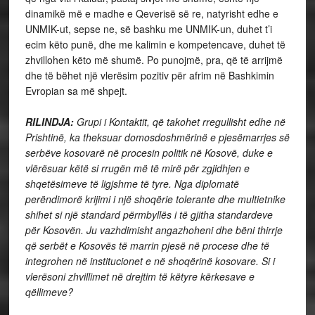
dinamikë më e madhe e Qeverisë së re, natyrisht edhe e
UNMIK-ut, sepse ne, së bashku me UNMIK-un, duhet t’i
ecim këto punë, dhe me kalimin e kompetencave, duhet të
zhvillohen këto më shumë. Po punojmë, pra, që të arrijmë
dhe të bëhet një vlerësim pozitiv për afrim në Bashkimin
Evropian sa më shpejt.
RILINDJA:
Grupi i Kontaktit, që takohet rregullisht edhe në
Prishtinë, ka theksuar domosdoshmërinë e pjesëmarrjes së
serbëve kosovarë në procesin politik në Kosovë, duke e
vlërësuar këtë si rrugën më të mirë për zgjidhjen e
shqetësimeve të ligjshme të tyre. Nga diplomatë
perëndimorë krijimi i një shoqërie tolerante dhe multietnike
shihet si një standard përmbyllës i të gjitha standardeve
për Kosovën. Ju vazhdimisht angazhoheni dhe bëni thirrje
që serbët e Kosovës të marrin pjesë në procese dhe të
integrohen në institucionet e në shoqërinë kosovare. Si i
vlerësoni zhvillimet në drejtim të këtyre kërkesave e
qëllimeve?