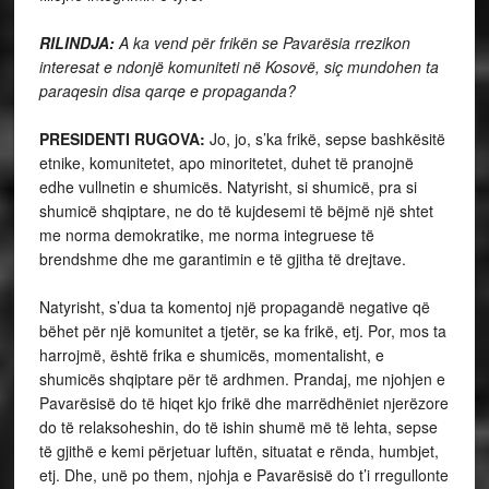
RILINDJA:
A ka vend për frikën se Pavarësia rrezikon
interesat e ndonjë komuniteti në Kosovë, siç mundohen ta
paraqesin disa qarqe e propaganda?
PRESIDENTI RUGOVA:
Jo, jo, s’ka frikë, sepse bashkësitë
etnike, komunitetet, apo minoritetet, duhet të pranojnë
edhe vullnetin e shumicës. Natyrisht, si shumicë, pra si
shumicë shqiptare, ne do të kujdesemi të bëjmë një shtet
me norma demokratike, me norma integruese të
brendshme dhe me garantimin e të gjitha të drejtave.
Natyrisht, s’dua ta komentoj një propagandë negative që
bëhet për një komunitet a tjetër, se ka frikë, etj. Por, mos ta
harrojmë, është frika e shumicës, momentalisht, e
shumicës shqiptare për të ardhmen. Prandaj, me njohjen e
Pavarësisë do të hiqet kjo frikë dhe marrëdhëniet njerëzore
do të relaksoheshin, do të ishin shumë më të lehta, sepse
të gjithë e kemi përjetuar luftën, situatat e rënda, humbjet,
etj. Dhe, unë po them, njohja e Pavarësisë do t’i rregullonte