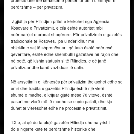
protestë dhe me kërkesën e përsëritur për t’u rikthyer e
përditshme – për privatizim.
Zgjidhja për Rilindjen pritet e kërkohet nga Agjencia
Kosovare e Privatizimit, e cila është autoritet mbi
ndërmarrjet e pronat shoqërore. Për privatizimin e gazetës
tradicionale të Kosovës, pa u ndërlidhur me
objektin e saj të shpronësuar, që tash është ndërtesë
qeveritare, është edhe shembulli i gazetave në rajon dhe
në botë, që kishin statusin si të Rilindjes, e që janë
privatizuar dhe kanë vazhduar të dalin.
Në arsyetimin e kërkesës për privatizim theksohet edhe se
emri dhe tradita e gazetës Rilindja është një vlerë
shumë e madhe, e krijuar gjatë mëse 70 viteve, është
pasuri me vlerë më të madhe se e çdo pallati, dhe kjo
duhet të vlerësohet edhe në procesin e privatizimit.
“Dhe, ai që do ta blejë gazetën Rilindja dhe natyrisht
do e nxjerrë këtë të përditshme historike dhe