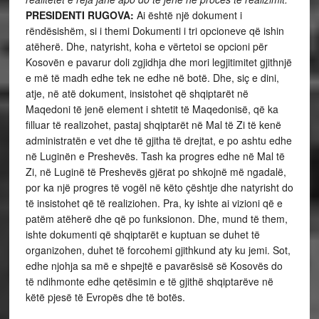
PRESIDENTI RUGOVA:
Ai është një dokument i
rëndësishëm, si i themi Dokumenti i tri opcioneve që ishin
atëherë. Dhe, natyrisht, koha e vërtetoi se opcioni për
Kosovën e pavarur doli zgjidhja dhe mori legjitimitet gjithnjë
e më të madh edhe tek ne edhe në botë. Dhe, siç e dini,
atje, në atë dokument, insistohet që shqiptarët në
Maqedoni të jenë element i shtetit të Maqedonisë, që ka
filluar të realizohet, pastaj shqiptarët në Mal të Zi të kenë
administratën e vet dhe të gjitha të drejtat, e po ashtu edhe
në Luginën e Preshevës. Tash ka progres edhe në Mal të
Zi, në Luginë të Preshevës gjërat po shkojnë më ngadalë,
por ka një progres të vogël në këto çështje dhe natyrisht do
të insistohet që të realiziohen. Pra, ky ishte ai vizioni që e
patëm atëherë dhe që po funksionon. Dhe, mund të them,
ishte dokumenti që shqiptarët e kuptuan se duhet të
organizohen, duhet të forcohemi gjithkund aty ku jemi. Sot,
edhe njohja sa më e shpejtë e pavarësisë së Kosovës do
të ndihmonte edhe qetësimin e të gjithë shqiptarëve në
këtë pjesë të Evropës dhe të botës.