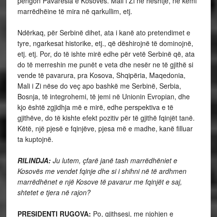
pengon Pavarësia e Kosovës. Mali i Zi në heshtje, ne kemi
marrëdhëine të mira në qarkullim, etj.
Ndërkaq, për Serbinë dihet, ata i kanë ato pretendimet e
tyre, ngarkesat historike, etj., që dëshirojnë të dominojnë,
etj. etj. Por, do të ishte mirë edhe për vetë Serbinë që, ata
do të merreshin me punët e veta dhe nesër ne të gjithë si
vende të pavarura, pra Kosova, Shqipëria, Maqedonia,
Mali i Zi nëse do veç apo bashkë me Serbinë, Serbia,
Bosnja, të integrohemi, të jemi në Unionin Evropian, dhe
kjo është zgjidhja më e mirë, edhe perspektiva e të
gjithëve, do të kishte efekt pozitiv për të gjithë fqinjët tanë.
Këtë, një pjesë e fqinjëve, pjesa më e madhe, kanë filluar
ta kuptojnë.
RILINDJA:
Ju lutem, çfarë janë tash marrëdhëniet e
Kosovës me vendet fqinje dhe si i shihni në të ardhmen
marrëdhënet e një Kosove të pavarur me fqinjët e saj,
shtetet e tjera në rajon?
PRESIDENTI RUGOVA:
Po, gjithsesi, me njohjen e