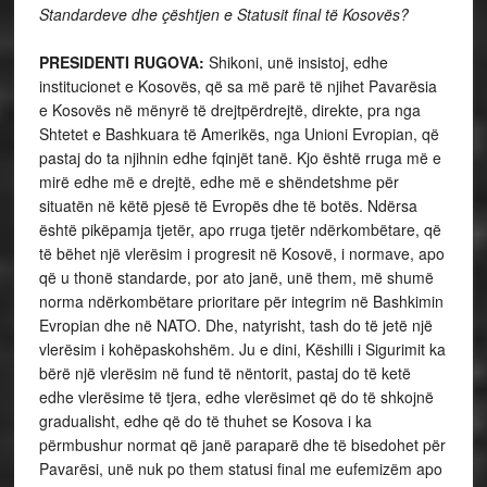
Standardeve dhe çështjen e Statusit final të Kosovës?
PRESIDENTI RUGOVA:
Shikoni, unë insistoj, edhe
institucionet e Kosovës, që sa më parë të njihet Pavarësia
e Kosovës në mënyrë të drejtpërdrejtë, direkte, pra nga
Shtetet e Bashkuara të Amerikës, nga Unioni Evropian, që
pastaj do ta njihnin edhe fqinjët tanë. Kjo është rruga më e
mirë edhe më e drejtë, edhe më e shëndetshme për
situatën në këtë pjesë të Evropës dhe të botës. Ndërsa
është pikëpamja tjetër, apo rruga tjetër ndërkombëtare, që
të bëhet një vlerësim i progresit në Kosovë, i normave, apo
që u thonë standarde, por ato janë, unë them, më shumë
norma ndërkombëtare prioritare për integrim në Bashkimin
Evropian dhe në NATO. Dhe, natyrisht, tash do të jetë një
vlerësim i kohëpaskohshëm. Ju e dini, Këshilli i Sigurimit ka
bërë një vlerësim në fund të nëntorit, pastaj do të ketë
edhe vlerësime të tjera, edhe vlerësimet që do të shkojnë
gradualisht, edhe që do të thuhet se Kosova i ka
përmbushur normat që janë paraparë dhe të bisedohet për
Pavarësi, unë nuk po them statusi final me eufemizëm apo