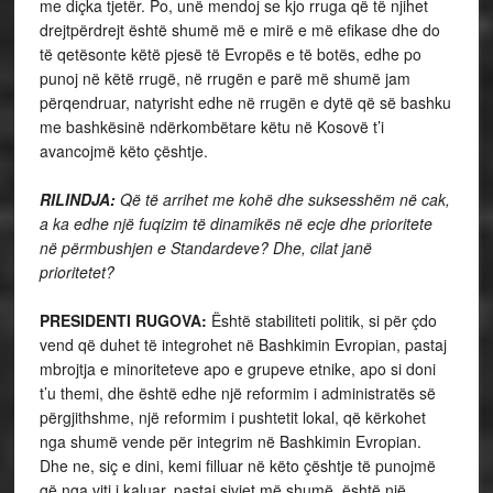
me diçka tjetër. Po, unë mendoj se kjo rruga që të njihet
drejtpërdrejt është shumë më e mirë e më efikase dhe do
të qetësonte këtë pjesë të Evropës e të botës, edhe po
punoj në këtë rrugë, në rrugën e parë më shumë jam
përqendruar, natyrisht edhe në rrugën e dytë që së bashku
me bashkësinë ndërkombëtare këtu në Kosovë t’i
avancojmë këto çështje.
RILINDJA:
Që të arrihet me kohë dhe suksesshëm në cak,
a ka edhe një fuqizim të dinamikës në ecje dhe prioritete
në përmbushjen e Standardeve? Dhe, cilat janë
prioritetet?
PRESIDENTI RUGOVA:
Është stabiliteti politik, si për çdo
vend që duhet të integrohet në Bashkimin Evropian, pastaj
mbrojtja e minoriteteve apo e grupeve etnike, apo si doni
t’u themi, dhe është edhe një reformim i administratës së
përgjithshme, një reformim i pushtetit lokal, që kërkohet
nga shumë vende për integrim në Bashkimin Evropian.
Dhe ne, siç e dini, kemi filluar në këto çështje të punojmë
që nga viti i kaluar, pastaj sivjet më shumë, është një