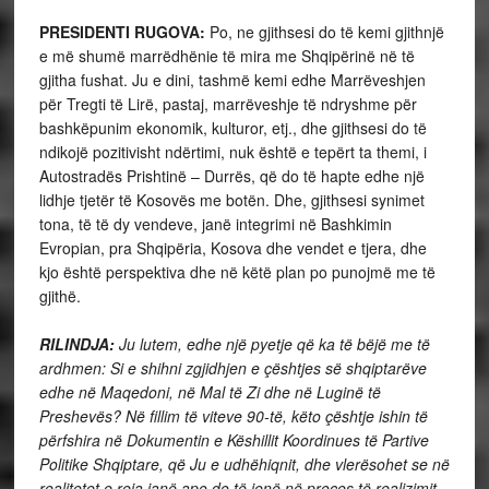
PRESIDENTI RUGOVA:
Po, ne gjithsesi do të kemi gjithnjë
e më shumë marrëdhënie të mira me Shqipërinë në të
gjitha fushat. Ju e dini, tashmë kemi edhe Marrëveshjen
për Tregti të Lirë, pastaj, marrëveshje të ndryshme për
bashkëpunim ekonomik, kulturor, etj., dhe gjithsesi do të
ndikojë pozitivisht ndërtimi, nuk është e tepërt ta themi, i
Autostradës Prishtinë – Durrës, që do të hapte edhe një
lidhje tjetër të Kosovës me botën. Dhe, gjithsesi synimet
tona, të të dy vendeve, janë integrimi në Bashkimin
Evropian, pra Shqipëria, Kosova dhe vendet e tjera, dhe
kjo është perspektiva dhe në këtë plan po punojmë me të
gjithë.
RILINDJA:
Ju lutem, edhe një pyetje që ka të bëjë me të
ardhmen: Si e shihni zgjidhjen e çështjes së shqiptarëve
edhe në Maqedoni, në Mal të Zi dhe në Luginë të
Preshevës? Në fillim të viteve 90-të, këto çështje ishin të
përfshira në Dokumentin e Këshillit Koordinues të Partive
Politike Shqiptare, që Ju e udhëhiqnit, dhe vlerësohet se në
realitetet e reja janë apo do të jenë në proces të realizimit.