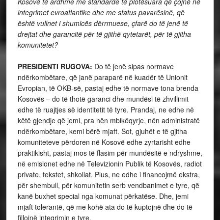
Kosovë të ardhme me standarde të plotësuara që çojnë në
integrimet evroatlantike dhe me status pavarësinë, që
është vullnet i shumicës dërrmuese, çfarë do të jenë të
drejtat dhe garancitë për të gjithë qytetarët, për të gjitha
komunitetet?
PRESIDENTI RUGOVA:
Do të jenë sipas normave
ndërkombëtare, që janë paraparë në kuadër të Unionit
Evropian, të OKB-së, pastaj edhe të normave tona brenda
Kosovës – do të thotë garanci dhe mundësi të zhvillimit
edhe të ruajtjes së identitetit të tyre. Prandaj, ne edhe në
këtë gjendje që jemi, pra nën mbikëqyrje, nën administratë
ndërkombëtare, kemi bërë mjaft. Sot, gjuhët e të gjitha
komuniteteve përdoren në Kosovë edhe zyrtarisht edhe
praktikisht, pastaj mos të flasim për mundësitë e ndryshme,
në emisionet edhe në Televizionin Publik të Kosovës, radiot
private, tekstet, shkollat. Plus, ne edhe i financojmë ekstra,
për shembull, për komunitetin serb vendbanimet e tyre, që
kanë buxhet special nga komunat përkatëse. Dhe, jemi
mjaft tolerantë, që me kohë ata do të kuptojnë dhe do të
fillojnë integrimin e tyre.