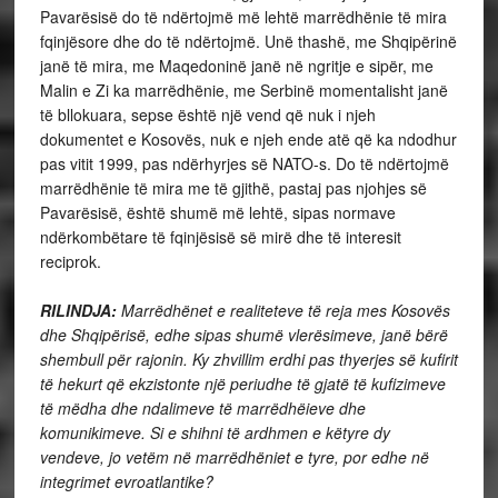
Pavarësisë do të ndërtojmë më lehtë marrëdhënie të mira
fqinjësore dhe do të ndërtojmë. Unë thashë, me Shqipërinë
janë të mira, me Maqedoninë janë në ngritje e sipër, me
Malin e Zi ka marrëdhënie, me Serbinë momentalisht janë
të bllokuara, sepse është një vend që nuk i njeh
dokumentet e Kosovës, nuk e njeh ende atë që ka ndodhur
pas vitit 1999, pas ndërhyrjes së NATO-s. Do të ndërtojmë
marrëdhënie të mira me të gjithë, pastaj pas njohjes së
Pavarësisë, është shumë më lehtë, sipas normave
ndërkombëtare të fqinjësisë së mirë dhe të interesit
reciprok.
RILINDJA:
Marrëdhënet e realiteteve të reja mes Kosovës
dhe Shqipërisë, edhe sipas shumë vlerësimeve, janë bërë
shembull për rajonin. Ky zhvillim erdhi pas thyerjes së kufirit
të hekurt që ekzistonte një periudhe të gjatë të kufizimeve
të mëdha dhe ndalimeve të marrëdhëieve dhe
komunikimeve. Si e shihni të ardhmen e këtyre dy
vendeve, jo vetëm në marrëdhëniet e tyre, por edhe në
integrimet evroatlantike?