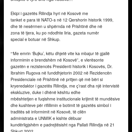
Ekipi i gazetës Rilindja hyri në Kosovë me
tanket e para të NATO-s në 12 Qershorin historik 1999,
dhe të nesërmen u shpërnda në Prishtinë dhe në
zona të tjera, ku po ndodhte liria, gazeta numër
special e botuar në Shkup.
“‘Me emrin ‘Bujku’, këtu dhjetë vite ka mbajur të gjallë
informimin e brendshëm në Kosovë”, e vlerësonte
gazetën e rezistencës Presidenti historik i Kosovës, Dr.
Ibrahim Rugova në funddhjetorin 2002 në Rezidencën
Presidenciale në Prishtinë në pritjen që më bëri si
kryeredaktor i gazetës Rilindja, me ç’rast dha një intervistë
ekskluzive, duke i dhënë kështu edhe
mbështetjen e fuqishme institucionale krijimit të mundësive
dhe kushteve për rifillimin e botimit të gazetës simbol i
traditës së informimit në Kosovë, të cilën
administrata e UNMIK e kishte dëbuar
kundërligjshëm e padrejtësisht nga Pallati Rilindja në 21
Shkurt 2002.