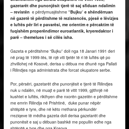
gazetarët dhe punonjësit tjerë të saj sfiduan ndalimin
– revistën
e përdymuajëshme
“Bujku
”
e shëndërruan
në gazetë të përditshme të rezistencës, pjesë e lëvizjes
e luftës për liri e pavarësi, me orientim e përcaktim të
fuqishëm properëndimor euroatlantik, kryeredaktor i
parë – themelues i së cilës isha.
Gazeta e përditshme “Bujku” doli nga 18 Janari 1991 deri
në prag të 1999-tës, të një viti tjetër të ri të luftës që po
zhvillohej në Kosovë, derisa u dëbua me dhunë nga Pallati
i Rilindjes nga administrata dhe forcat okupatore serbe.
Por, përsëri, gazetarët dhe punonjësit e tjerë të Rilindjes
nuk u ndalën, në muajt e parë të vitit 1999, gjithnjë në
kushtet e luftës, rikthyen dhe nxorën gazetën e përditshme
me emrin Rilindja në Prishtinë, duke punar nëpër
shtëpitë e tyre, dhe në këto rrethana përkundër
rreziqeve të mëdha gazeta doli derisa gazetarët dhe
punonësit e saj u dëbuan bashkë me popullin edhe nga
shtëpitë e tyre dhe nga Kosova…