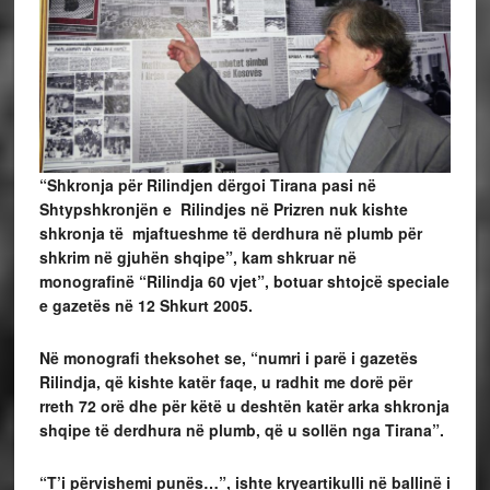
“Shkronja për Rilindjen dërgoi Tirana pasi në
Shtypshkronjën e Rilindjes në Prizren nuk kishte
shkronja të mjaftueshme të derdhura në plumb për
shkrim në gjuhën shqipe”, kam shkruar në
monografinë “Rilindja 60 vjet”, botuar shtojcë speciale
e gazetës në 12 Shkurt 2005.
Në monografi theksohet se, “numri i parë i gazetës
Rilindja, që kishte katër faqe, u radhit me dorë për
rreth 72 orë dhe për këtë u deshtën katër arka shkronja
shqipe të derdhura në plumb, që u sollën nga Tirana”.
“T’i përvishemi punës…”, ishte kryeartikulli në ballinë i