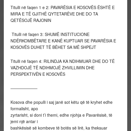
Titulli në faqen 1 e 2: PAVARËSIA E KOSOVËS ËSHTË E
MIRA E TË GJITHË QYTETARËVE DHE DO TA
QETËSOJË RAJONIN
Titulli në faqen 3: SHUMË INSTITUCIONE
NDËRKOMBËTARE E KANË KUPTUAR SE PAVARËSIA E
KOSOVËS DUHET TË BËHET SA MË SHPEJT
Titulli në faqen 4: RILINDJA KA NDIHMUAR DHE DO TË
VAZHDOJË TË NDIHMOJË ZHVILLIMIN DHE
PERSPEKTIVËN E KOSOVËS
——————–
Kosova dhe populli i saj janë sot këtu që të kryhet edhe
formalisht, apo
zyrtarisht, si doni t’i themi, edhe njohja e Pavarësisë, të
jemi një antar i
bashkësisë së kombeve të botës së lirë, ka theksuar