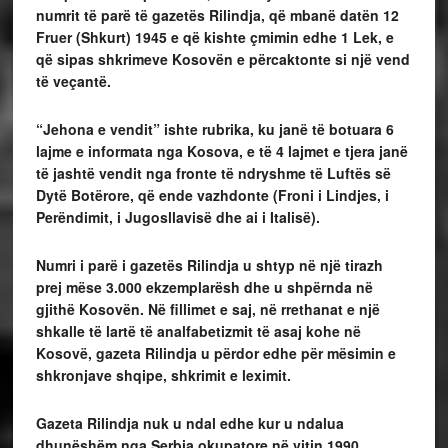
numrit të parë të gazetës Rilindja, që mbanë datën 12
Fruer (Shkurt) 1945 e që kishte çmimin edhe 1 Lek, e
që sipas shkrimeve Kosovën e përcaktonte si një vend
të veçantë.
“Jehona e vendit” ishte rubrika, ku janë të botuara 6
lajme e informata nga Kosova, e të 4 lajmet e tjera janë
të jashtë vendit nga fronte të ndryshme të Luftës së
Dytë Botërore, që ende vazhdonte (Froni i Lindjes, i
Perëndimit, i Jugosllavisë dhe ai i Italisë).
Numri i parë i gazetës Rilindja u shtyp në një tirazh
prej mëse 3.000 ekzemplarësh dhe u shpërnda në
gjithë Kosovën. Në fillimet e saj, në rrethanat e një
shkalle të lartë të analfabetizmit të asaj kohe në
Kosovë, gazeta Rilindja u përdor edhe për mësimin e
shkronjave shqipe, shkrimit e leximit.
Gazeta Rilindja nuk u ndal edhe kur u ndalua
dhunëshëm nga Serbia okupatore në vitin 1990,