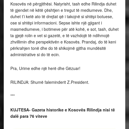
Kosovës në përgjithësi. Natyrisht, tash edhe Rilindja duhet
të gjendet në këtë çështjen e tregut të mediumeve. Dhe,
duhet t’i ketë ato të drejtat që i takojnë si shtëpi botuese,
ose si shtëpi informacioni. Sepse ishte një gjigant i
masmediumeve, i botimeve për atë kohë, e sot, tash, duhet
ta gjejë rolin e vet si gazetë, e të vazhdojë të ndihmojë
zhvillimin dhe perspektivën e Kosovës. Prandaj, do të keni
përkrahjen tonë dhe do të shikojmë gjitha mundësitë
administrative si do të ecin.
Pra, Urime edhe një herë dhe Gëzuar!
RILINDJA: Shumë faleminderit Z.President.
***
KUJTESA- Gazeta historike e Kosovës Rilindja nisi të
dalë para 76 viteve