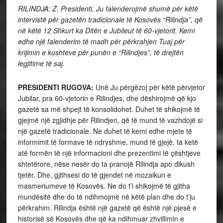
RILINDJA: Z. Presidenti, Ju falenderojmë shumë për këtë
intervistë për gazetën tradicionale të Kosovës “Rilindja”, që
në këtë 12 Shkurt ka Ditën e Jubileut të 60-vjetorit. Kemi
edhe një falenderim të madh për përkrahjen Tuaj për
krijimin e kushteve për punën e “Rilindjes”, të drejtën
legjitime të saj.
PRESIDENTI RUGOVA:
Unë Ju përgëzoj për këtë përvjetor
Jubilar, pra 60-vjetorin e Rilindjes, dhe dëshirojmë që kjo
gazetë sa më shpejt të konsolidohet. Duhet të shikojmë të
gjejmë një zgjidhje për Rilindjen, që të mund të vazhdojë si
një gazetë tradicionale. Ne duhet të kemi edhe mjete të
informimit të formave të ndryshme, mund të gjejë, ta ketë
atë formën të një informacioni dhe prezentimi të çështjeve
shtetërore, nëse nesër do ta pranojë Rilindja apo dikush
tjetër. Dhe, gjithsesi do të gjendet në mozaikun e
masmeriumeve të Kosovës. Ne do t’i shikojmë të gjitha
mundësitë dhe do të ndihmojmë në këtë plan dhe do t’ju
përkrahim. Rilindja është një gazetë që është një pjesë e
historisë së Kosovës dhe që ka ndihmuar zhvillimin e