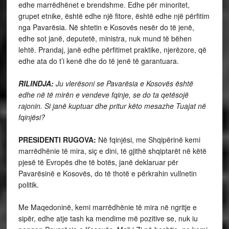
edhe marrëdhënet e brendshme. Edhe për minoritet,
grupet etnike, është edhe një fitore, është edhe një përfitim
nga Pavarësia. Në shtetin e Kosovës nesër do të jenë,
edhe sot janë, deputetë, ministra, nuk mund të bëhen
lehtë. Prandaj, janë edhe përfitimet praktike, njerëzore, që
edhe ata do t’i kenë dhe do të jenë të garantuara.
RILINDJA:
Ju vlerësoni se Pavarësia e Kosovës është
edhe në të mirën e vendeve fqinje, se do ta qetësojë
rajonin. Si janë kuptuar dhe pritur këto mesazhe Tuajat në
fqinjësi?
PRESIDENTI RUGOVA:
Në fqinjësi, me Shqipërinë kemi
marrëdhënie të mira, siç e dini, të gjithë shqiptarët në këtë
pjesë të Evropës dhe të botës, janë deklaruar për
Pavarësinë e Kosovës, do të thotë e përkrahin vullnetin
politik.
Me Maqedoninë, kemi marrëdhënie të mira në ngritje e
sipër, edhe atje tash ka mendime më pozitive se, nuk iu