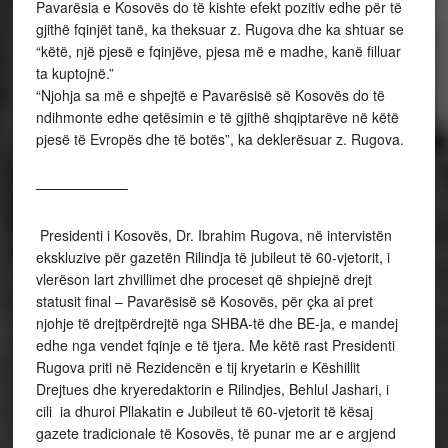
Pavarësia e Kosovës do të kishte efekt pozitiv edhe për të
gjithë fqinjët tanë, ka theksuar z. Rugova dhe ka shtuar se
“këtë, një pjesë e fqinjëve, pjesa më e madhe, kanë filluar
ta kuptojnë.”
“Njohja sa më e shpejtë e Pavarësisë së Kosovës do të
ndihmonte edhe qetësimin e të gjithë shqiptarëve në këtë
pjesë të Evropës dhe të botës”, ka deklerësuar z. Rugova.
——————–
Presidenti i Kosovës, Dr. Ibrahim Rugova, në intervistën
ekskluzive për gazetën Rilindja të jubileut të 60-vjetorit, i
vlerëson lart zhvillimet dhe proceset që shpiejnë drejt
statusit final – Pavarësisë së Kosovës, për çka ai pret
njohje të drejtpërdrejtë nga SHBA-të dhe BE-ja, e mandej
edhe nga vendet fqinje e të tjera. Me këtë rast Presidenti
Rugova priti në Rezidencën e tij kryetarin e Këshillit
Drejtues dhe kryeredaktorin e Rilindjes, Behlul Jashari, i
cili ia dhuroi Pllakatin e Jubileut të 60-vjetorit të kësaj
gazete tradicionale të Kosovës, të punar me ar e argjend