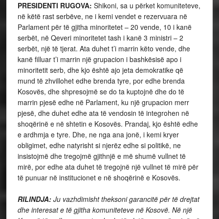
PRESIDENTI RUGOVA:
Shikoni, sa u përket komuniteteve,
në këtë rast serbëve, ne i kemi vendet e rezervuara në
Parlament për të gjitha minoritetet – 20 vende, 10 i kanë
serbët, në Qeveri minoritetet tash i kanë 3 ministri – 2
serbët, një të tjerat. Ata duhet t’i marrin këto vende, dhe
kanë filluar t’i marrin një grupacion i bashkësisë apo i
minoritetit serb, dhe kjo është ajo jeta demokratike që
mund të zhvillohet edhe brenda tyre, por edhe brenda
Kosovës, dhe shpresojmë se do ta kuptojnë dhe do të
marrin pjesë edhe në Parlament, ku një grupacion merr
pjesë, dhe duhet edhe ata të vendosin të integrohen në
shoqërinë e në shtetin e Kosovës. Prandaj, kjo është edhe
e ardhmja e tyre. Dhe, ne nga ana jonë, i kemi kryer
obligimet, edhe natyrisht si njerëz edhe si politikë, ne
insistojmë dhe tregojmë gjithnjë e më shumë vullnet të
mirë, por edhe ata duhet të tregojnë një vullnet të mirë për
të punuar në institucionet e në shoqërinë e Kosovës.
RILINDJA:
Ju vazhdimisht theksoni garancitë për të drejtat
dhe interesat e të gjitha komuniteteve në Kosovë. Në një