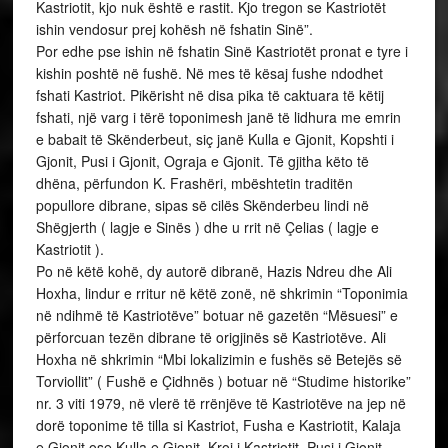
Kastriotit, kjo nuk është e rastit. Kjo tregon se Kastriotët
ishin vendosur prej kohësh në fshatin Sinë”.
Por edhe pse ishin në fshatin Sinë Kastriotët pronat e tyre i
kishin poshtë në fushë. Në mes të kësaj fushe ndodhet
fshati Kastriot. Pikërisht në disa pika të caktuara të këtij
fshati, një varg i tërë toponimesh janë të lidhura me emrin
e babait të Skënderbeut, siç janë Kulla e Gjonit, Kopshti i
Gjonit, Pusi i Gjonit, Ograja e Gjonit. Të gjitha këto të
dhëna, përfundon K. Frashëri, mbështetin traditën
popullore dibrane, sipas së cilës Skënderbeu lindi në
Shëgjerth ( lagje e Sinës ) dhe u rrit në Çelias ( lagje e
Kastriotit ).
Po në këtë kohë, dy autorë dibranë, Hazis Ndreu dhe Ali
Hoxha, lindur e rritur në këtë zonë, në shkrimin “Toponimia
në ndihmë të Kastriotëve” botuar në gazetën “Mësuesi” e
përforcuan tezën dibrane të origjinës së Kastriotëve. Ali
Hoxha në shkrimin “Mbi lokalizimin e fushës së Betejës së
Torviollit” ( Fushë e Çidhnës ) botuar në “Studime historike”
nr. 3 viti 1979, në vlerë të rrënjëve të Kastriotëve na jep në
dorë toponime të tilla si Kastriot, Fusha e Kastriotit, Kalaja
e Gjonit ose Kulla e Gjonit, Kroi i Kastriotit, Pusi i Gjonit,