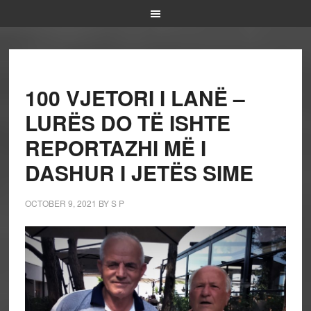
100 VJETORI I LANË –
LURËS DO TË ISHTE
REPORTAZHI MË I
DASHUR I JETËS SIME
OCTOBER 9, 2021
BY
S P