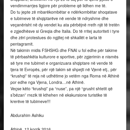
vendimmarrjes ligjore për probleme që lidhen me të.
Do tu jepte zë mbarëkombëtar e ndërkombëtar shoqatave
e tubimeve të shqiptarëve në vende të ndryshme dhe
veçanërisht në dy vendet ku ata përbëjnë rreth një të tretën
e zgjedhësve si Greqia dhe Italia. Do të rritej autoriteti i tyre
dhe zëri protestues do ngjitej në shkallët e larta të
pentagramit.
Në takimin midis FSHSHG dhe FNAI u fol edhe për takime
të përbashkëta kulturore e sportive, për zgjerimin e nismës
së tyre me tubimet e organizuara shqiptare në vende të
tjera të Evropës, për një takim së shpejti në Vjenë etj., për
“krushqi” të reja në udhëtime jo vetëm nga Roma në Athinë
por edhe nga Vjena, Londra…në Athinë.
Veçse këto “krushqi” pa “nuse”, pa një “grusht shtetit që
s’bëzan” rrezik të kthehen në ekskursione turistike të
krerëve të tubimeve!!!
Abdurahim Ashiku
Athinë, 12 korrik 2016