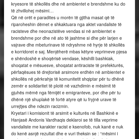
kryesore të shkollës dhe në ambientet e brendshme ku do
të zhvillohej mësimi…
Që në orët e paradites u morën të gjitha masat që të
riparoheshin dëmet e shkaktuara nga aktet vandaliste të
racisteve dhe neonazistëve vendas si në ambientet e
brendshme por dhe në ato të jashtme si dhe për larjen e
vajrave dhe mbeturinave të ndryshme në hyrje të shkollës
e korridoret e saj. Menjëherë mbas këtyre veprimeve pjesa
e shëndoshë e shoqërisë vendase, këshilli bashkiak,
shoqatat e mësuesve, shoqatat antiraciste të prefekturës,
përfaqësues të drejtorisë arsimore erdhën në ambientet e
shkollës në përkrahje të komunitetit shqiptar për tu dhënë
zemër e solidaritet të plotë në vazhdimin e mësimit të
gjuhës mëmë nga fëmijët e emigranteve, por dhe për tu
dhënë një shuplakë të fortë atyre që iu fryjnë urave të
urrejtjes dhe ndezin racizmin.
Kryetari i komisionit të arsimit e kulturës në Bashkinë e
Hanjasë Andonis Vardhaqis deklaroi se të tilla veprime
vandaliste me karakter racist e ksenofob, nuk kanë e nuk
do kenë asnjë rezultat dhe e vuri theksin se : “mësimi i