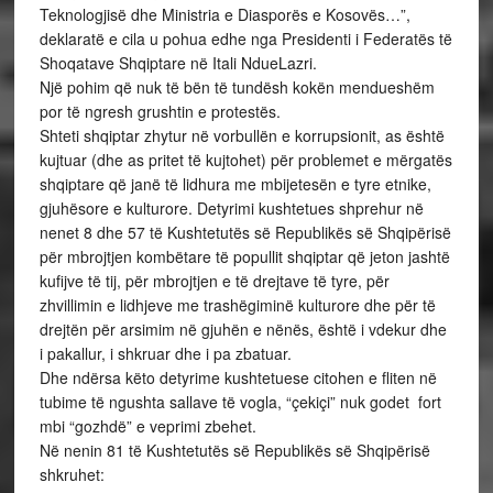
Teknologjisë dhe Ministria e Diasporës e Kosovës…”,
deklaratë e cila u pohua edhe nga Presidenti i Federatës të
Shoqatave Shqiptare në Itali NdueLazri.
Një pohim që nuk të bën të tundësh kokën mendueshëm
por të ngresh grushtin e protestës.
Shteti shqiptar zhytur në vorbullën e korrupsionit, as është
kujtuar (dhe as pritet të kujtohet) për problemet e mërgatës
shqiptare që janë të lidhura me mbijetesën e tyre etnike,
gjuhësore e kulturore. Detyrimi kushtetues shprehur në
nenet 8 dhe 57 të Kushtetutës së Republikës së Shqipërisë
për mbrojtjen kombëtare të popullit shqiptar që jeton jashtë
kufijve të tij, për mbrojtjen e të drejtave të tyre, për
zhvillimin e lidhjeve me trashëgiminë kulturore dhe për të
drejtën për arsimim në gjuhën e nënës, është i vdekur dhe
i pakallur, i shkruar dhe i pa zbatuar.
Dhe ndërsa këto detyrime kushtetuese citohen e fliten në
tubime të ngushta sallave të vogla, “çekiçi” nuk godet fort
mbi “gozhdë” e veprimi zbehet.
Në nenin 81 të Kushtetutës së Republikës së Shqipërisë
shkruhet: