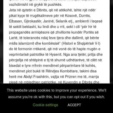
vazhdimisht në grykë të pushkës.
Jeta në qytetin e Dibrës, që në atëkohë, ishte një ndër
pikat kyçe të rrugëkalimeve për në Kosovë, Durrës,
Elbasan, Gjirokastër, Janinë, Selanik etj., ambienti i teqesë
të sektit bektashi, ku lindi dhe u rrit, sekt i cili “për hir të
propagandës armiqësore që zhvillonte kundër Portës së
Lartë, të tolerancës ndaj feve tjera dhe dallimit, që bënte
midis islamizmit dhe kombësisë” (Histori e Shqipërisë V-I)
do të formonin rrëkenë, që më vonë do të hapte rrugën e
veprimtarisë patriotike të Hysenit. Nga ana tjetër, pritja dhe
përcjellja në shtëpinë e tij të shumë udhëtarëve, të cilët në
bisedat e tyre rrihnin mendimet përparimtare të kohës,
mendimet plot bukë të Rilindjes Kombëtare, takimi disa
herë me Abdyl Frashërin, vajtja në Prizren me të, marrja
pjesë në mbledhjen patriotike, në Kuvendin e Dibrës dhe
në mbledhjen e qershorit 1878 në Prizren, ku figuron edhe
This website uses cookies to improve your experience. We'll
firma e tij midis shumë firmave të tjera; të gjitha këto do të
assume you're ok with this, but you can opt-out if you wish.
shënonin hapa të tjerë të sigurt në veprimtarinë patriotike
të Hysen Shehut, ose të Sheh Hysen Kuçit, siç njihet në
Cookie settings
ACCEPT
qytetin e Dibrës dhe në tërë krahinën.