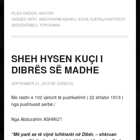
FILED UNDER:
HISTORI
TAGGED WITH:
ABDURAHIM ASHIKU
,
EDHE GJERGJ KASTRIOTI
SKENDERBEU
,
TOPONIMIA
SHEH HYSEN KUÇI I
DIBRËS SË MADHE
SEPTEMBER 21, 2015
BY
DGRECA
Me rastin e 102 vjetorit të pushkatimit ( 22 shtator 1913 )
nga pushtuesit serbë./
Nga Abdurahim ASHIKU*/
“
Më parë se të vijnë luftëtarët në Dibër, – shkruan