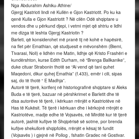
Nga Abdurahim Ashiku-Athine/
Gjergj Kastrioti lindi në Kullën e Gjon Kastriotit. Po ku ka
qenë Kulla e Gjon Kastriotit ? Në cilën Odë shqiptare u
vendos dhe u përkund djepi, i vetmi mjet që shtriu e lidhi
me dizga të leshta Gjergj Kastriotin ?
Barleti, që konsiderohet më pranë tij në kohë e hapësirë,
na flet për Emathian, që studjuesit e mëvonshëm (Biemi,
Tivarasi, Noli) e lidhën me Matin, lidhje që Kristo Frashëri e
kundërshton, kurse Edith Durham, në “Brenga Ballkanike”,
duke cituar Strabonin thotë se “Ai vend që tani quhet
Maqedoni, dikur quhej Emathia” (f.433), emër i cili, sipas
saj, do të thotë “ E Madhja”.
Autorë të tjerë, korifenj në historiografinë shqiptare si Aleks
Buda e të tjerë, bazuar në përshkrimet e Barletit dhe të
disa autorëve të tjerë, i kërkuan rrënjët e Kastriotëve në
Has të Kukësit. Të tjerë i kërkuan dhe i kërkojnë rrënjët e
Kastriotëve, madje edhe të Vojsavës, në Mirditë kur të tjerë
autorë, jashtë kufijve të Shqipërisë së sotme, por brenda
kufijve shekullorë shqipfolës, rrënjët e kësaj të fundit
(Vojsavës ) i gjejnë në Pollog , fshatin Gradec në Gostivar.