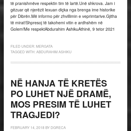
të pranishmëve respektin tim të lartë.Unë shkrova. Jam i
gëzuar që njerëzit lexuan diçka nga brenga ime historike
për Dibrën.Më informo për zhvillimin e veprimtarive.Gjitha
të mirat!Shpresoj të takohemi vitin e ardhshëm në
Golem!Me respektAbdurahim AshikuAthinë, 9 tetor 2021
FILED UNDER:
MERGATA
TAGGED WITH:
ABDURAHIM ASHIKU
NË HANJA TË KRETËS
PO LUHET NJË DRAMË,
MOS PRESIM TË LUHET
TRAGJEDI?
FEBRUARY 14, 2018
BY
DGRECA