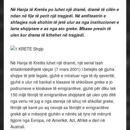
Në Hanja të Kretës po luhet një dramë, dramë të cilën e
ndan në fije të perit një tragjedi. Në amfiteatrin e
shfaqjes nuk shohim të jetë ulur as nga institucionet e
larta shqiptare e as nga ato greke. Mbase presin të
ulen kur drama të kthehet në tragjedi.
Në Hanja të Kretës luhet një dramë, një serial tash
shtatëmbëdhjetë vjeçar (7 mars 2001) i betejës që gjuha
shqipe të jetë legale, gjuhë e miratuar nga të dy qeveritë,
gjuhë e ulur në bankat e klasave të shkollave greke e jo
podrumeve e kioskave të emigrantëve, gjuhë për diku tek
150 mijë fëmijë të emigrantëve shqiptarë që ulen çdo ditë
nga veriu në jug e nga stereja në ishuj në shkollat greke,
fëmijë që kanë po aq nevojë sa fëmijët e emigrantëve
grekë që e mësojnë gjuhën e nënës së tyre në mënyrë
ligjore nga Evropa, në Amerikë, Azi, Afrikë e deri në
Australi.