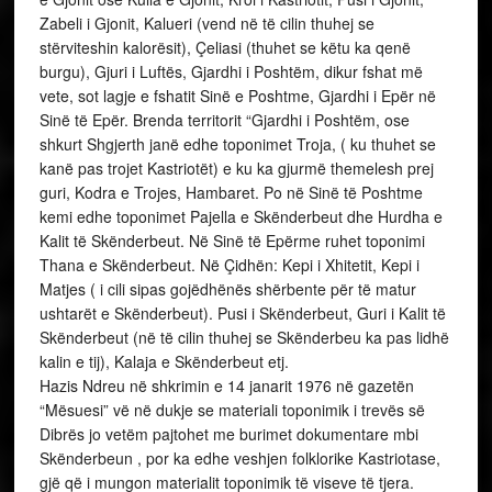
Zabeli i Gjonit, Kalueri (vend në të cilin thuhej se
stërviteshin kalorësit), Çeliasi (thuhet se këtu ka qenë
burgu), Gjuri i Luftës, Gjardhi i Poshtëm, dikur fshat më
vete, sot lagje e fshatit Sinë e Poshtme, Gjardhi i Epër në
Sinë të Epër. Brenda territorit “Gjardhi i Poshtëm, ose
shkurt Shgjerth janë edhe toponimet Troja, ( ku thuhet se
kanë pas trojet Kastriotët) e ku ka gjurmë themelesh prej
guri, Kodra e Trojes, Hambaret. Po në Sinë të Poshtme
kemi edhe toponimet Pajella e Skënderbeut dhe Hurdha e
Kalit të Skënderbeut. Në Sinë të Epërme ruhet toponimi
Thana e Skënderbeut. Në Çidhën: Kepi i Xhitetit, Kepi i
Matjes ( i cili sipas gojëdhënës shërbente për të matur
ushtarët e Skënderbeut). Pusi i Skënderbeut, Guri i Kalit të
Skënderbeut (në të cilin thuhej se Skënderbeu ka pas lidhë
kalin e tij), Kalaja e Skënderbeut etj.
Hazis Ndreu në shkrimin e 14 janarit 1976 në gazetën
“Mësuesi” vë në dukje se materiali toponimik i trevës së
Dibrës jo vetëm pajtohet me burimet dokumentare mbi
Skënderbeun , por ka edhe veshjen folklorike Kastriotase,
gjë që i mungon materialit toponimik të viseve të tjera.