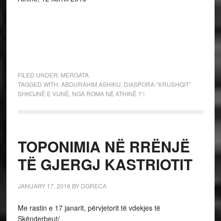
FILED UNDER:
MERGATA
TAGGED WITH:
ABDURAHIM ASHIKU
,
DIASPORA-“KRUSHQIT”
SHKOJNË E VIJNË
,
NGA ROMA NË ATHINË ? !
TOPONIMIA ΝË RRËNJË
TË GJERGJ KASTRIOTIT
JANUARY 17, 2016
BY
DGRECA
Me rastin e 17 janarit, përvjetorit të vdekjes të
Skënderbeut/