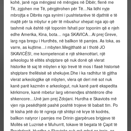
kohë, janë nga mëngjesi në mëngjes në Dibër, flenë me
Të, zgjohen me Të, përgjërohen për Të…Na lidhi nyje
mbrojtja e Dibrës nga synimi i pushtetarëve të djathtë e të
majtë për ta mbytur e për të mbushur xhepat nga ajo që
tashmë nuk është një toponim fshati por toponim që e njeh
edhe Amerika, Kina, bota… nga SKAVICA…Ai prej Greve,
larg nga bregu i Hurdhës, në ballkon të pamjes. As toka, as
varre, as kujtime…i mbyten.Megjithatë ai i thotë JO
SKAVICËS!, me kompetencat e një shkencëtari, një
arkeologu të elitës shqiptare që nuk donë që vlerat
historike të saj të mbyten e kjo trevë të mos i flasë historisë
shqiptare thellësisë së shekujve.Dhe i ka radhitur të gjitha
vlerat arkeologjike që mbyten, vlera që deri më sot nuk
kanë parë kazmën e arkeologut, nuk kanë parë ekspedita
kërkimore, kanë mbetur larg vëmendjes shtetërore dhe
shkencore…Unë jam prej Zdojani. Hurdha e Skavicës më
vjen nja pesëdhjetë pashë poshtë trojeve të babait tim. Po
të kisha jetë do të ngreja një shtëpi në krye të kodrës,
ballkon natyror i pamjes me Drinin gjarpërues brigjeve të
Mollës së Luznisë e Muhurrit, tokave të begata të Çapit të
Brezhdanit. Hurdha e Skavicës nuk më mbyt as troje, as