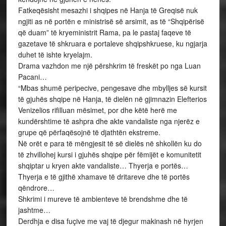
Fatkeqësisht mesazhi i shqipes në Hanja të Greqisë nuk
ngjiti as në portën e ministrisë së arsimit, as të “Shqipërisë
që duam” të kryeministrit Rama, pa le pastaj faqeve të
gazetave të shkruara e portaleve shqipshkruese, ku ngjarja
duhet të ishte kryelajm.
Drama vazhdon me një përshkrim të freskët po nga Luan
Pacani…
“Mbas shumë peripecive, pengesave dhe mbylljes së kursit
të gjuhës shqipe në Hanja, të dielën në gjimnazin Elefterios
Venizelios rifilluan mësimet, por dhe këtë herë me
kundërshtime të ashpra dhe akte vandaliste nga njerëz e
grupe që përfaqësojnë të djathtën ekstreme.
Në orët e para të mëngjesit të së dielës në shkollën ku do
të zhvillohej kursi i gjuhës shqipe për fëmijët e komunitetit
shqiptar u kryen akte vandaliste… Thyerja e portës…
Thyerja e të gjithë xhamave të dritareve dhe të portës
qëndrore…
Shkrimi i mureve të ambienteve të brendshme dhe të
jashtme…
Derdhja e disa fuçive me vaj të djegur makinash në hyrjen