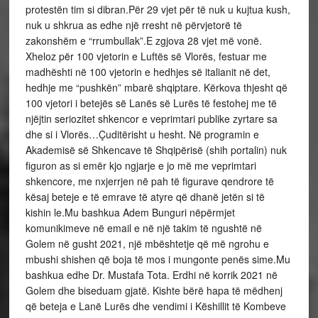
protestën tim si dibran.Për 29 vjet për të nuk u kujtua kush,
nuk u shkrua as edhe një rresht në përvjetorë të
zakonshëm e “rrumbullak”.E zgjova 28 vjet më vonë.
Xheloz për 100 vjetorin e Luftës së Vlorës, festuar me
madhështi në 100 vjetorin e hedhjes së italianit në det,
hedhje me “pushkën” mbarë shqiptare. Kërkova thjesht që
100 vjetori i betejës së Lanës së Lurës të festohej me të
njëjtin seriozitet shkencor e veprimtari publike zyrtare sa
dhe si i Vlorës…Çuditërisht u hesht. Në programin e
Akademisë së Shkencave të Shqipërisë (shih portalin) nuk
figuron as si emër kjo ngjarje e jo më me veprimtari
shkencore, me nxjerrjen në pah të figurave qendrore të
kësaj beteje e të emrave të atyre që dhanë jetën si të
kishin le.Mu bashkua Adem Bunguri nëpërmjet
komunikimeve në email e në një takim të ngushtë në
Golem në gusht 2021, një mbështetje që më ngrohu e
mbushi shishen që boja të mos i mungonte penës sime.Mu
bashkua edhe Dr. Mustafa Tota. Erdhi në korrik 2021 në
Golem dhe biseduam gjatë. Kishte bërë hapa të mëdhenj
që beteja e Lanë Lurës dhe vendimi i Këshillit të Kombeve