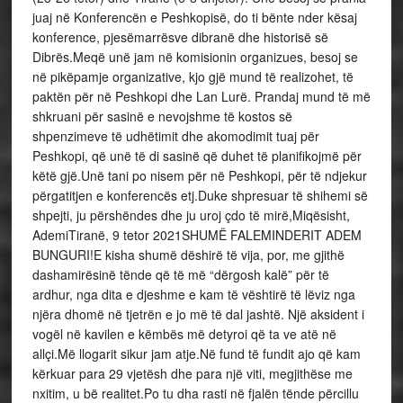
juaj në Konferencën e Peshkopisë, do ti bënte nder kësaj
konference, pjesëmarrësve dibranë dhe historisë së
Dibrës.Meqë unë jam në komisionin organizues, besoj se
në pikëpamje organizative, kjo gjë mund të realizohet, të
paktën për në Peshkopi dhe Lan Lurë. Prandaj mund të më
shkruani për sasinë e nevojshme të kostos së
shpenzimeve të udhëtimit dhe akomodimit tuaj për
Peshkopi, që unë të di sasinë që duhet të planifikojmë për
këtë gjë.Unë tani po nisem për në Peshkopi, për të ndjekur
përgatitjen e konferencës etj.Duke shpresuar të shihemi së
shpejti, ju përshëndes dhe ju uroj çdo të mirë,Miqësisht,
AdemiTiranë, 9 tetor 2021SHUMË FALEMINDERIT ADEM
BUNGURI!E kisha shumë dëshirë të vija, por, me gjithë
dashamirësinë tënde që të më “dërgosh kalë” për të
ardhur, nga dita e djeshme e kam të vështirë të lëviz nga
njëra dhomë në tjetrën e jo më të dal jashtë. Një aksident i
vogël në kavilen e këmbës më detyroi që ta ve atë në
allçi.Më llogarit sikur jam atje.Në fund të fundit ajo që kam
kërkuar para 29 vjetësh dhe para një viti, megjithëse me
nxitim, u bë realitet.Po tu dha rasti në fjalën tënde përcillu