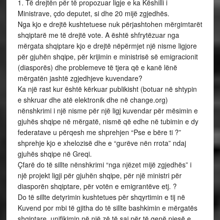
1. Të drejtën për të propozuar ligje e ka Këshilli i
Ministrave, çdo deputet, si dhe 20 mijë zgjedhës.
Nga kjo e drejtë kushtetuese nuk përjashtohen mërgimtarët
shqiptarë me të drejtë vote. A është shfrytëzuar nga
mërgata shqiptare kjo e drejtë nëpërmjet një nisme ligjore
për gjuhën shqipe, për krijimin e ministrisë së emigracionit
(diasporës) dhe problemeve të tjera që e kanë lënë
mërgatën jashtë zgjedhjeve kuvendare?
Ka një rast kur është kërkuar publikisht (botuar në shtypin
e shkruar dhe atë elektronik dhe në change.org)
nënshkrimi i një nisme për një ligj kuvendar për mësimin e
gjuhës shqipe në mërgatë, nismë që edhe në tubimin e dy
federatave u përqesh me shprehjen “Pse e bëre ti ?”
shprehje kjo e xhelozisë dhe e “gurëve nën rrota” ndaj
gjuhës shqipe në Greqi.
Çfarë do të sillte nënshkrimi “nga njëzet mijë zgjedhës” i
një projekt ligji për gjuhën shqipe, për një ministri për
diasporën shqiptare, për votën e emigrantëve etj. ?
Do të sillte detyrimin kushtetues për shqyrtimin e tij në
Kuvend por mbi të gjitha do të sillte bashkimin e mërgatës
shqiptare, unifikimin në një zë të saj për të qenë pjesë e