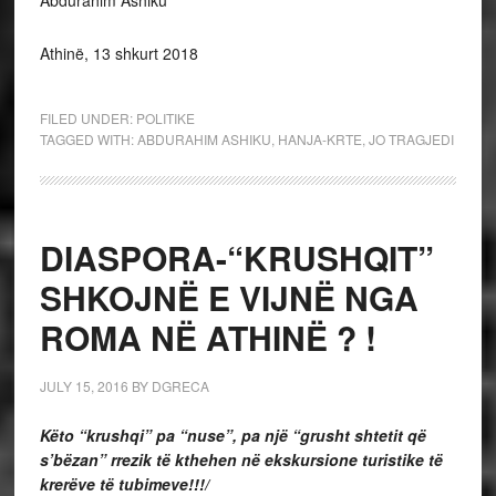
Abdurahim Ashiku
Athinë, 13 shkurt 2018
FILED UNDER:
POLITIKE
TAGGED WITH:
ABDURAHIM ASHIKU
,
HANJA-KRTE
,
JO TRAGJEDI
DIASPORA-“KRUSHQIT”
SHKOJNË E VIJNË NGA
ROMA NË ATHINË ? !
JULY 15, 2016
BY
DGRECA
Këto “krushqi” pa “nuse”, pa një “grusht shtetit që
s’bëzan” rrezik të kthehen në ekskursione turistike të
krerëve të tubimeve!!!/