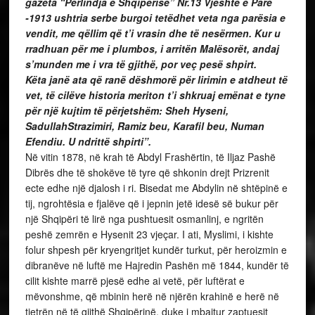
gazeta “Përlindja e Shqipërisë” Nr.13 Vjeshtë e Parë
-1913 ushtria serbe burgoi tetëdhet veta nga parësia e
vendit, me qëllim që t’i vrasin dhe të nesërmen. Kur u
rradhuan për me i plumbos, i arritën Malësorët, andaj
s’munden me i vra të gjithë, por veç pesë shpirt.
Këta janë ata që ranë dëshmorë për lirimin e atdheut të
vet, të cilëve historia meriton t’i shkruaj emënat e tyne
për një kujtim të përjetshëm: Sheh Hyseni,
SadullahStrazimiri, Ramiz beu, Karafil beu, Numan
Efendiu. U ndrittë shpirti”.
Në vitin 1878, në krah të Abdyl Frashërtin, të Iljaz Pashë
Dibrës dhe të shokëve të tyre që shkonin drejt Prizrenit
ecte edhe një djalosh i ri. Bisedat me Abdylin në shtëpinë e
tij, ngrohtësia e fjalëve që i jepnin jetë idesë së bukur për
një Shqipëri të lirë nga pushtuesit osmanlinj, e ngritën
peshë zemrën e Hysenit 23 vjeçar. I ati, Myslimi, i kishte
folur shpesh për kryengritjet kundër turkut, për heroizmin e
dibranëve në luftë me Hajredin Pashën më 1844, kundër të
cilit kishte marrë pjesë edhe ai vetë, për luftërat e
mëvonshme, që mbinin herë në njërën krahinë e herë në
tjetrën në të gjithë Shqipërinë, duke i mbajtur zaptuesit