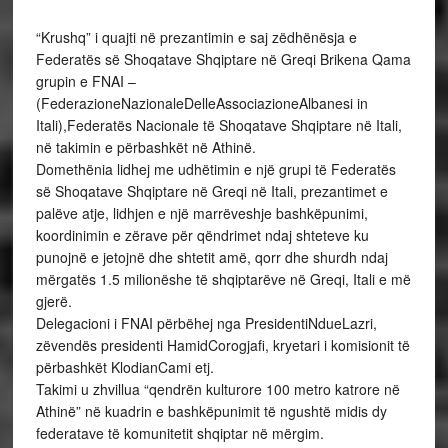
“Krushq” i quajti në prezantimin e saj zëdhënësja e
Federatës së Shoqatave Shqiptare në Greqi Brikena Qama
grupin e FNAI –
(FederazioneNazionaleDelleAssociazioneAlbanesi in
Itali),Federatës Nacionale të Shoqatave Shqiptare në Itali,
në takimin e përbashkët në Athinë.
Domethënia lidhej me udhëtimin e një grupi të Federatës
së Shoqatave Shqiptare në Greqi në Itali, prezantimet e
palëve atje, lidhjen e një marrëveshje bashkëpunimi,
koordinimin e zërave për qëndrimet ndaj shteteve ku
punojnë e jetojnë dhe shtetit amë, qorr dhe shurdh ndaj
mërgatës 1.5 milionëshe të shqiptarëve në Greqi, Itali e më
gjerë.
Delegacioni i FNAI përbëhej nga PresidentiNdueLazri,
zëvendës presidenti HamidCorogjafi, kryetari i komisionit të
përbashkët KlodianCami etj.
Takimi u zhvillua “qendrën kulturore 100 metro katrore në
Athinë” në kuadrin e bashkëpunimit të ngushtë midis dy
federatave të komunitetit shqiptar në mërgim.