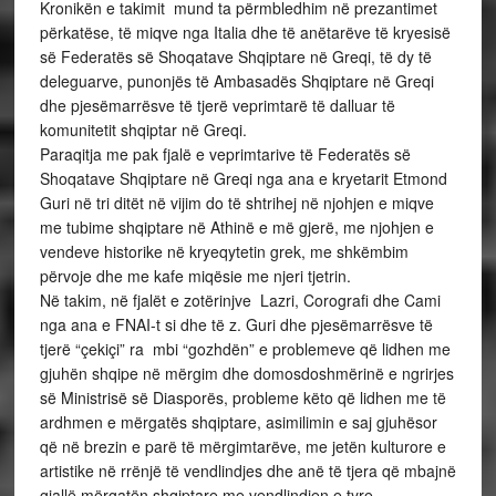
Kronikën e takimit mund ta përmbledhim në prezantimet
përkatëse, të miqve nga Italia dhe të anëtarëve të kryesisë
së Federatës së Shoqatave Shqiptare në Greqi, të dy të
deleguarve, punonjës të Ambasadës Shqiptare në Greqi
dhe pjesëmarrësve të tjerë veprimtarë të dalluar të
komunitetit shqiptar në Greqi.
Paraqitja me pak fjalë e veprimtarive të Federatës së
Shoqatave Shqiptare në Greqi nga ana e kryetarit Etmond
Guri në tri ditët në vijim do të shtrihej në njohjen e miqve
me tubime shqiptare në Athinë e më gjerë, me njohjen e
vendeve historike në kryeqytetin grek, me shkëmbim
përvoje dhe me kafe miqësie me njeri tjetrin.
Në takim, në fjalët e zotërinjve Lazri, Corografi dhe Cami
nga ana e FNAI-t si dhe të z. Guri dhe pjesëmarrësve të
tjerë “çekiçi” ra mbi “gozhdën” e problemeve që lidhen me
gjuhën shqipe në mërgim dhe domosdoshmërinë e ngrirjes
së Ministrisë së Diasporës, probleme këto që lidhen me të
ardhmen e mërgatës shqiptare, asimilimin e saj gjuhësor
që në brezin e parë të mërgimtarëve, me jetën kulturore e
artistike në rrënjë të vendlindjes dhe anë të tjera që mbajnë
gjallë mërgatën shqiptare me vendlindjen e tyre.