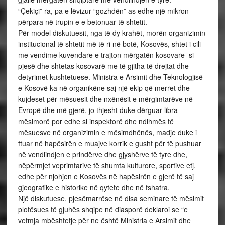
“Çekiçi” ra, pa e lëvizur “gozhdën” as edhe një mikron
përpara në trupin e e betonuar të shtetit.
Për model diskutuesit, nga të dy krahët, morën organizimin
institucional të shtetit më të ri në botë, Kosovës, shtet i cili
me vendime kuvendare e trajton mërgatën kosovare si
pjesë dhe shtetas kosovarë me të gjitha të drejtat dhe
detyrimet kushtetuese. Ministra e Arsimit dhe Teknologjisë
e Kosovë ka në organikëne saj një ekip që merret dhe
kujdeset për mësuesit dhe nxënësit e mërgimtarëve në
Evropë dhe më gjerë, jo thjesht duke dërguar libra
mësimorë por edhe si inspektorë dhe ndihmës të
mësuesve në organizimin e mësimdhënës, madje duke i
ftuar në hapësirën e muajve korrik e gusht për të pushuar
në vendlindjen e prindërve dhe gjyshërve të tyre dhe,
nëpërmjet veprimtarive të shumta kulturore, sportive etj.
edhe për njohjen e Kosovës në hapësirën e gjerë të saj
gjeografike e historike në qytete dhe në fshatra.
Një diskutuese, pjesëmarrëse në disa seminare të mësimit
plotësues të gjuhës shqipe në diasporë deklaroi se “e
vetmja mbështetje për ne është Ministria e Arsimit dhe