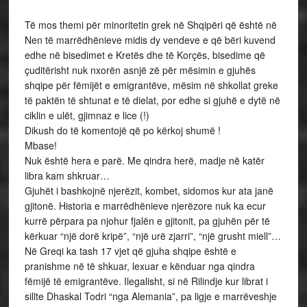
Të mos themi për minoritetin grek në Shqipëri që është në
Nen të marrëdhënieve midis dy vendeve e që bëri kuvend
edhe në bisedimet e Kretës dhe të Korçës, bisedime që
çuditërisht nuk nxorën asnjë zë për mësimin e gjuhës
shqipe për fëmijët e emigrantëve, mësim në shkollat greke
të paktën të shtunat e të dielat, por edhe si gjuhë e dytë në
ciklin e ulët, gjimnaz e lice (!)
Dikush do të komentojë që po kërkoj shumë !
Mbase!
Nuk është hera e parë. Me qindra herë, madje në katër
libra kam shkruar…
Gjuhët i bashkojnë njerëzit, kombet, sidomos kur ata janë
gjitonë. Historia e marrëdhënieve njerëzore nuk ka ecur
kurrë përpara pa njohur fjalën e gjitonit, pa gjuhën për të
kërkuar “një dorë kripë”, “një urë zjarri”, “një grusht miell”…
Në Greqi ka tash 17 vjet që gjuha shqipe është e
pranishme në të shkuar, lexuar e kënduar nga qindra
fëmijë të emigrantëve. Ilegalisht, si në Rilindje kur librat i
sillte Dhaskal Todri “nga Alemania”, pa ligje e marrëveshje