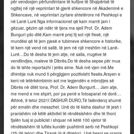
për vendosjen përfundimtare të kufijve të Shqipërisë të
ngjitej në një veprimtari të gjerë shkencore në Akademinë e
Shkencave, në veprimtari zyrtare shtetërore në Peshkopi e
në Lanë Lurë.Nga informacionet që kam marrë jam i
gëzuar, gëzim që ndër të tjera ma sjell Prof. Dr. Adem
Bunguri çdo ditë.Kam marrë prej tij sot një ftesë, një
mundësi që të jem pjesë e tubimeve shkencore e historike,
të kem një vend në sallë, të jem në një rreshtim në Lanë-
Lurë…Do të desha të jem atje, në salla, rrugëve të
vendlindjes, maleve të Dibrës.Do të desha sepse për mua
do të ishte reportazhi i jetës sime. Nuk më vjen më.Me
dhimbje nuk mund ti përgjigjem pozitivisht ftesës.Arsyen e
keni në letërkëmbimin sot me legjendën e mbrojtjes së
Dibrës në ditët tona, Prof. Dr. Adem Bungurit… Jam atje,
me mend e me shpirt, por pa penë e fotoaparat në dorë…
Athinë, 9 tetor 2021I DASHUR DURO,Të falënderoj shumë
për emalin dhe mesazhet. Unë do të kisha dashur të jesh i
pranishëm në këtë aktivitet të rëndësishëm dhe të thoni
fjalën tuaj si publicist i shquar në këtë 100 vjetor të
rëndësishëm të luftës kundër pushtimit serb në Peshkopi
(25-26 tetor) dhe Tiranë (6-8 dhjetor). Unë besoj se prania