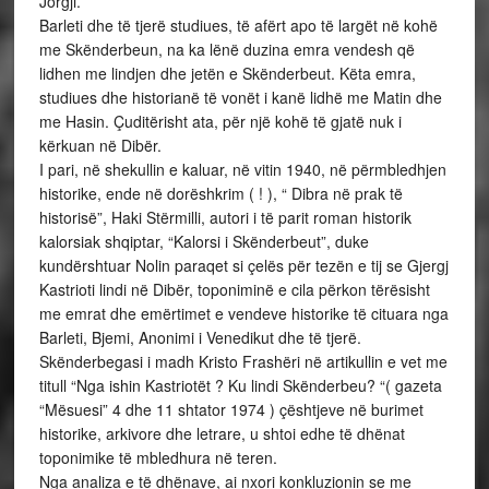
Jorgji.
Barleti dhe të tjerë studiues, të afërt apo të largët në kohë
me Skënderbeun, na ka lënë duzina emra vendesh që
lidhen me lindjen dhe jetën e Skënderbeut. Këta emra,
studiues dhe historianë të vonët i kanë lidhë me Matin dhe
me Hasin. Çuditërisht ata, për një kohë të gjatë nuk i
kërkuan në Dibër.
I pari, në shekullin e kaluar, në vitin 1940, në përmbledhjen
historike, ende në dorëshkrim ( ! ), “ Dibra në prak të
historisë”, Haki Stërmilli, autori i të parit roman historik
kalorsiak shqiptar, “Kalorsi i Skënderbeut”, duke
kundërshtuar Nolin paraqet si çelës për tezën e tij se Gjergj
Kastrioti lindi në Dibër, toponiminë e cila përkon tërësisht
me emrat dhe emërtimet e vendeve historike të cituara nga
Barleti, Bjemi, Anonimi i Venedikut dhe të tjerë.
Skënderbegasi i madh Kristo Frashëri në artikullin e vet me
titull “Nga ishin Kastriotët ? Ku lindi Skënderbeu? “( gazeta
“Mësuesi” 4 dhe 11 shtator 1974 ) çështjeve në burimet
historike, arkivore dhe letrare, u shtoi edhe të dhënat
toponimike të mbledhura në teren.
Nga analiza e të dhënave, ai nxori konkluzionin se me