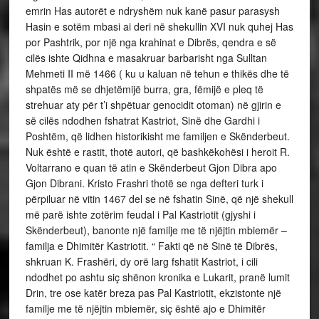
emrin Has autorët e ndryshëm nuk kanë pasur parasysh
Hasin e sotëm mbasi ai deri në shekullin XVI nuk quhej Has
por Pashtrik, por një nga krahinat e Dibrës, qendra e së
cilës ishte Qidhna e masakruar barbarisht nga Sulltan
Mehmeti II më 1466 ( ku u kaluan në tehun e thikës dhe të
shpatës më se dhjetëmijë burra, gra, fëmijë e pleq të
strehuar aty për t’i shpëtuar genocidit otoman) në gjirin e
së cilës ndodhen fshatrat Kastriot, Sinë dhe Gardhi i
Poshtëm, që lidhen historikisht me familjen e Skënderbeut.
Nuk është e rastit, thotë autori, që bashkëkohësi i heroit R.
Voltarrano e quan të atin e Skënderbeut Gjon Dibra apo
Gjon Dibrani. Kristo Frashri thotë se nga defteri turk i
përpiluar në vitin 1467 del se në fshatin Sinë, që një shekull
më parë ishte zotërim feudal i Pal Kastriotit (gjyshi i
Skënderbeut), banonte një familje me të njëjtin mbiemër –
familja e Dhimitër Kastriotit. “ Fakti që në Sinë të Dibrës,
shkruan K. Frashëri, dy orë larg fshatit Kastriot, i cili
ndodhet po ashtu siç shënon kronika e Lukarit, pranë lumit
Drin, tre ose katër breza pas Pal Kastriotit, ekzistonte një
familje me të njëjtin mbiemër, siç është ajo e Dhimitër