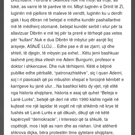
tokë, as varre të të parëve të mi. Mbyt luginën e Drinit të Zi,
luginën më pjellore të maleve të vendit, luginën ku u derdh
gjak i kuq dibran në betejat e mëdha kundër pashallarëve
më të mëdhenj otomanë, betejat kundër serbit i etur për ta
sllavizuar Dibrën e më tej për ta prerë e tërheqë pas vetes
për “kullani”.Nuk e dua Dibrën të mbytur për asnjë lloj
arsyeje, ASNJË LLOJ… Edhe pse e di se zjarri, uji dhe
shteti, të djegin, të mbysin pa exhel…Këtu jemi bashkuar
tashmë prej disa vitesh me Adem Bungurin, profesor e
doktor i shkencave. Dhe nuk tërhiqemi. Këtë e bëjmë
publike edhe përballë, “patronazhistëve”, siç i quan Ademi,
soj i ri piavicash që po mbushin xhepat e forcojnë këmbët e
karrigeve ku janë ulur…Na bashkoi këto dy vjet, një elitë
nga historia shqiptare, historia e asaj që quhet “Beteja e
Lanë-Lurës”, betejë që deri në vitin 1990 kishte ngelë në
kujtesë me një lapidar të vogël në një shkëmb në krye të
fushës së Lanë-Lurës e që dikush, dikujt që në këtë
kapërcyell “demokracie”, i interesoi që ta shkulë, ta
copëtojë, mos i lejë as nam dhe as nishan. Unë atëherë
shkrova diçka, bëra protestën time qytetare shqiptare,