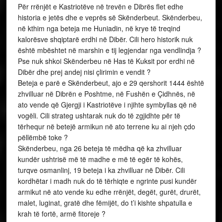
Për rrënjët e Kastriotëve në trevën e Dibrës flet edhe
historia e jetës dhe e veprës së Skënderbeut. Skënderbeu,
në kthim nga beteja me Huniadin, në krye të treqind
kalorësve shqiptarë erdhi në Dibër. Cili hero historik nuk
është mbështet në marshin e tij legjendar nga vendlindja ?
Pse nuk shkoi Skënderbeu në Has të Kuksit por erdhi në
Dibër dhe prej andej nisi çlirimin e vendit ?
Beteja e parë e Skënderbeut, ajo e 29 qershorit 1444 është
zhvilluar në Dibrën e Poshtme, në Fushën e Çidhnës, në
ato vende që Gjergji i Kastriotëve i njihte symbyllas që në
vogëli. Cili strateg ushtarak nuk do të zgjidhte për të
tërhequr në betejë armikun në ato terrene ku ai njeh çdo
pëllëmbë toke ?
Skënderbeu, nga 26 beteja të mëdha që ka zhvilluar
kundër ushtrisë më të madhe e më të egër të kohës,
turqve osmanlinj, 19 beteja i ka zhvilluar në Dibër. Cili
kordhëtar i madh nuk do të tërhiqte e ngrinte pusi kundër
armikut në ato vende ku edhe rrënjët, degët, gurët, drurët,
malet, luginat, gratë dhe fëmijët, do t’i kishte shpatulla e
krah të fortë, armë fitoreje ?