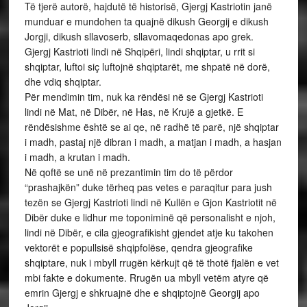
Të tjerë autorë, hajdutë të historisë, Gjergj Kastriotin janë
munduar e mundohen ta quajnë dikush Georgij e dikush
Jorgji, dikush sllavoserb, sllavomaqedonas apo grek.
Gjergj Kastrioti lindi në Shqipëri, lindi shqiptar, u rrit si
shqiptar, luftoi siç luftojnë shqiptarët, me shpatë në dorë,
dhe vdiq shqiptar.
Për mendimin tim, nuk ka rëndësi në se Gjergj Kastrioti
lindi në Mat, në Dibër, në Has, në Krujë a gjetkë. E
rëndësishme është se ai qe, në radhë të parë, një shqiptar
i madh, pastaj një dibran i madh, a matjan i madh, a hasjan
i madh, a krutan i madh.
Në qoftë se unë në prezantimin tim do të përdor
“prashajkën” duke tërheq pas vetes e paraqitur para jush
tezën se Gjergj Kastrioti lindi në Kullën e Gjon Kastriotit në
Dibër duke e lidhur me toponiminë që personalisht e njoh,
lindi në Dibër, e cila gjeografikisht gjendet atje ku takohen
vektorët e popullsisë shqipfolëse, qendra gjeografike
shqiptare, nuk i mbyll rrugën kërkujt që të thotë fjalën e vet
mbi fakte e dokumente. Rrugën ua mbyll vetëm atyre që
emrin Gjergj e shkruajnë dhe e shqiptojnë Georgij apo