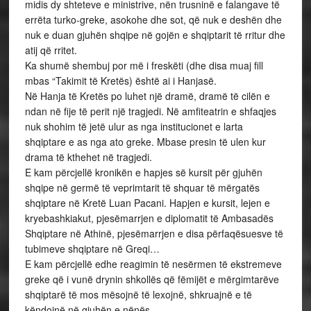
midis dy shteteve e ministrive, nën trusninë e falangave të
errëta turko-greke, asokohe dhe sot, që nuk e deshën dhe
nuk e duan gjuhën shqipe në gojën e shqiptarit të rritur dhe
atij që rritet.
Ka shumë shembuj por më i freskëti (dhe disa muaj fill
mbas “Takimit të Kretës) është ai i Hanjasë.
Në Hanja të Kretës po luhet një dramë, dramë të cilën e
ndan në fije të perit një tragjedi. Në amfiteatrin e shfaqjes
nuk shohim të jetë ulur as nga institucionet e larta
shqiptare e as nga ato greke. Mbase presin të ulen kur
drama të kthehet në tragjedi.
E kam përcjellë kronikën e hapjes së kursit për gjuhën
shqipe në germë të veprimtarit të shquar të mërgatës
shqiptare në Kretë Luan Pacani. Hapjen e kursit, lejen e
kryebashkiakut, pjesëmarrjen e diplomatit të Ambasadës
Shqiptare në Athinë, pjesëmarrjen e disa përfaqësuesve të
tubimeve shqiptare në Greqi…
E kam përcjellë edhe reagimin të nesërmen të ekstremeve
greke që i vunë drynin shkollës që fëmijët e mërgimtarëve
shqiptarë të mos mësojnë të lexojnë, shkruajnë e të
këndojnë në gjuhën e nënës.