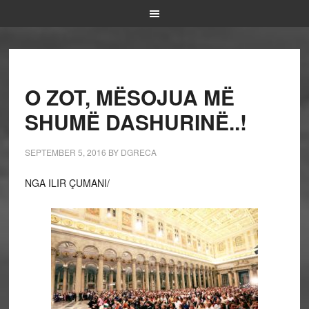
O ZOT, MËSOJUA MË
SHUMË DASHURINË..!
SEPTEMBER 5, 2016
BY
DGRECA
NGA ILIR ÇUMANI/