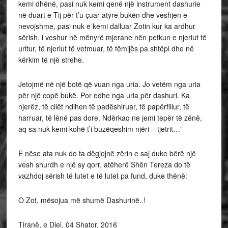
kemi dhënë, pasi nuk kemi qenë një instrument dashurie
në duart e Tij për t’u çuar atyre bukën dhe veshjen e
nevojshme, pasi nuk e kemi dalluar Zotin kur ka ardhur
sërish, i veshur në mënyrë mjerane nën petkun e njeriut të
uritur, të njeriut të vetmuar, të fëmijës pa shtëpi dhe në
kërkim të një strehe.
Jetojmë në një botë që vuan nga uria. Jo vetëm nga uria
për një copë bukë. Por edhe nga uria për dashuri. Ka
njerëz, të cilët ndihen të padëshiruar, të papërfillur, të
harruar, të lënë pas dore. Ndërkaq ne jemi tepër të zënë,
aq sa nuk kemi kohë t’i buzëqeshim njëri – tjetrit…”
E nëse ata nuk do ta dëgjojnë zërin e saj duke bërë një
vesh shurdh e një sy qorr, atëherë Shën Tereza do të
vazhdoj sërish të lutet e të lutet pa fund, duke thënë:
O Zot, mësojua më shumë Dashurinë..!
Tiranë, e Diel, 04 Shator, 2016