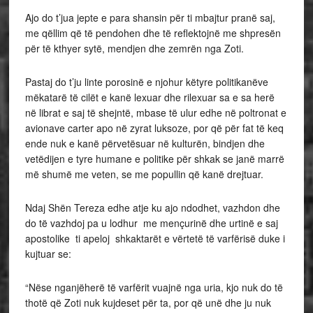
Ajo do t’jua jepte e para shansin për ti mbajtur pranë saj,
me qëllim që të pendohen dhe të reflektojnë me shpresën
për të kthyer sytë, mendjen dhe zemrën nga Zoti.
Pastaj do t’ju linte porosinë e njohur këtyre politikanëve
mëkatarë të cilët e kanë lexuar dhe rilexuar sa e sa herë
në librat e saj të shejntë, mbase të ulur edhe në poltronat e
avionave carter apo në zyrat luksoze, por që për fat të keq
ende nuk e kanë përvetësuar në kulturën, bindjen dhe
vetëdijen e tyre humane e politike për shkak se janë marrë
më shumë me veten, se me popullin që kanë drejtuar.
Ndaj Shën Tereza edhe atje ku ajo ndodhet, vazhdon dhe
do të vazhdoj pa u lodhur me mençurinë dhe urtinë e saj
apostolike ti apeloj shkaktarët e vërtetë të varfërisë duke i
kujtuar se:
“Nëse nganjëherë të varfërit vuajnë nga uria, kjo nuk do të
thotë që Zoti nuk kujdeset për ta, por që unë dhe ju nuk