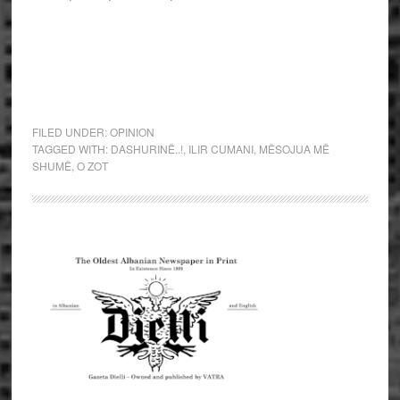
FILED UNDER:
OPINION
TAGGED WITH:
DASHURINË..!
,
ILIR CUMANI
,
MËSOJUA MË
SHUMË
,
O ZOT