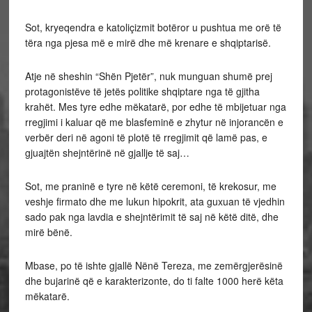
Sot, kryeqendra e katoliçizmit botëror u pushtua me orë të
tëra nga pjesa më e mirë dhe më krenare e shqiptarisë.
Atje në sheshin “Shën Pjetër”, nuk munguan shumë prej
protagonistëve të jetës politike shqiptare nga të gjitha
krahët. Mes tyre edhe mëkatarë, por edhe të mbijetuar nga
rregjimi i kaluar që me blasfeminë e zhytur në injorancën e
verbër deri në agoni të plotë të rregjimit që lamë pas, e
gjuajtën shejntërinë në gjallje të saj…
Sot, me praninë e tyre në këtë ceremoni, të krekosur, me
veshje firmato dhe me lukun hipokrit, ata guxuan të vjedhin
sado pak nga lavdia e shejntërimit të saj në këtë ditë, dhe
mirë bënë.
Mbase, po të ishte gjallë Nënë Tereza, me zemërgjerësinë
dhe bujarinë që e karakterizonte, do ti falte 1000 herë këta
mëkatarë.