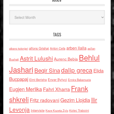
ARKIV
Arkiv
TAGS
arben llalla
alfons Grishaj
Anton Cefa
asllan
albano kolonjari
Behlul
Astrit Lulushi
Aurenc Bebja
Bushati
Jashari
dalip greca
Beqir Sina
Elida
Buçpapaj
Enver Bytyci
Elmi Berisha
Ermira Babamusta
Frank
Eugjen Merlika
Fahri Xharra
shkreli
Ilir
Gezim Llojdia
Fritz radovani
Levonja
Interviste
Kolec Traboini
Keze Kozeta Zylo