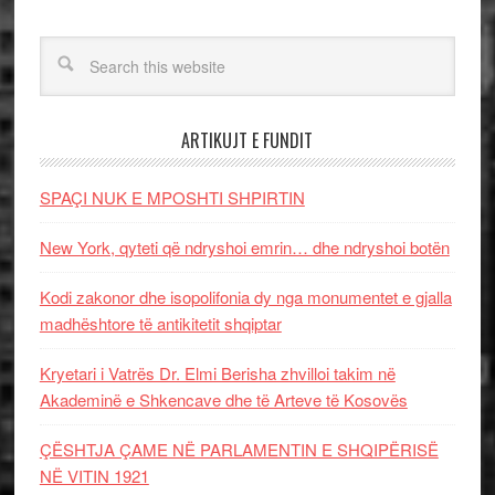
ARTIKUJT E FUNDIT
SPAÇI NUK E MPOSHTI SHPIRTIN
New York, qyteti që ndryshoi emrin… dhe ndryshoi botën
Kodi zakonor dhe isopolifonia dy nga monumentet e gjalla
madhështore të antikitetit shqiptar
Kryetari i Vatrës Dr. Elmi Berisha zhvilloi takim në
Akademinë e Shkencave dhe të Arteve të Kosovës
ÇËSHTJA ÇAME NË PARLAMENTIN E SHQIPËRISË
NË VITIN 1921