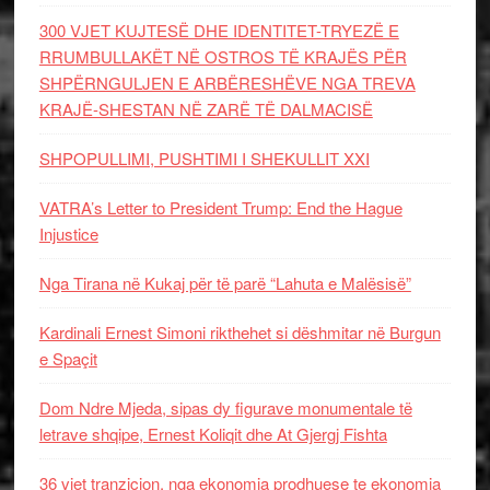
300 VJET KUJTESË DHE IDENTITET-TRYEZË E
RRUMBULLAKËT NË OSTROS TË KRAJËS PËR
SHPËRNGULJEN E ARBËRESHËVE NGA TREVA
KRAJË-SHESTAN NË ZARË TË DALMACISË
SHPOPULLIMI, PUSHTIMI I SHEKULLIT XXI
VATRA’s Letter to President Trump: End the Hague
Injustice
Nga Tirana në Kukaj për të parë “Lahuta e Malësisë”
Kardinali Ernest Simoni rikthehet si dëshmitar në Burgun
e Spaçit
Dom Ndre Mjeda, sipas dy figurave monumentale të
letrave shqipe, Ernest Koliqit dhe At Gjergj Fishta
36 vjet tranzicion, nga ekonomia prodhuese te ekonomia