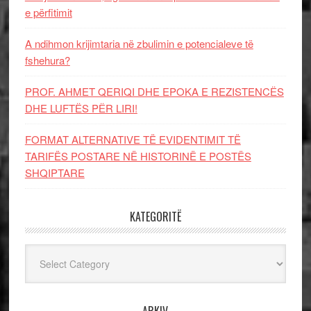
e përfitimit
A ndihmon krijimtaria në zbulimin e potencialeve të
fshehura?
PROF. AHMET QERIQI DHE EPOKA E REZISTENCЁS
DHE LUFTЁS PЁR LIRI!
FORMAT ALTERNATIVE TË EVIDENTIMIT TË
TARIFËS POSTARE NË HISTORINË E POSTËS
SHQIPTARE
KATEGORITË
Kategoritë