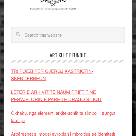
ARTIKUJT E FUNDIT
TRI POEZI PËR GJERGJ KASTRIOTIN-
SKËNDERBEUN
LETËR E ARKIVIT TE NAUM PRIFTIT NË
PERVJETORIN E PARE TE DRAGO SILIQIT
Oxhaku, nga elementi arkitektonik te simboli i trungut
familjar
Arbëreshët si model evropian i mbrojtjes së identitetit