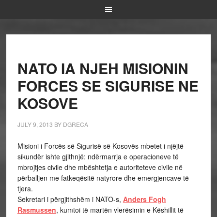
NATO IA NJEH MISIONIN
FORCES SE SIGURISE NE
KOSOVE
JULY 9, 2013
BY
DGRECA
Misioni i Forcës së Sigurisë së Kosovës mbetet i njëjtë
sikundër ishte gjithnjë: ndërmarrja e operacioneve të
mbrojtjes civile dhe mbështetja e autoriteteve civile në
përballjen me fatkeqësitë natyrore dhe emergjencave të
tjera.
Sekretari i përgjithshëm i NATO-s,
Anders Fogh
Rasmussen
, kumtoi të martën vlerësimin e Këshillit të