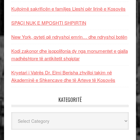
Kujtojmë sakrificën e familjes Lleshi për lirinë e Kosovës
SPAÇI NUK E MPOSHTI SHPIRTIN
New York, qyteti që ndryshoi emrin… dhe ndryshoi botën
Kodi zakonor dhe isopolifonia dy nga monumentet e gjalla
madhështore të antikitetit shqiptar
Kryetari i Vatrës Dr. Elmi Berisha zhvilloi takim në
Akademinë e Shkencave dhe të Arteve të Kosovës
KATEGORITË
Kategoritë