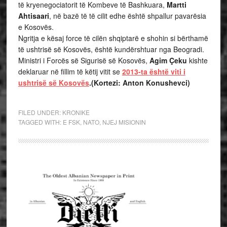
të kryenegociatorit të Kombeve të Bashkuara,
Martti
Ahtisaari
, në bazë të të cilit edhe është shpallur pavarësia
e Kosovës.
Ngritja e kësaj force të cilën shqiptarë e shohin si bërthamë
të ushtrisë së Kosovës, është kundërshtuar nga Beogradi.
Ministri i Forcës së Sigurisë së Kosovës,
Agim Çeku
kishte
deklaruar në fillim të këtij vitit se
2013-ta është viti i
ushtrisë së Kosovës
.(Kortezi: Anton Konushevci)
FILED UNDER:
KRONIKE
TAGGED WITH:
E FSK
,
NATO
,
NJEJ MISIONIN