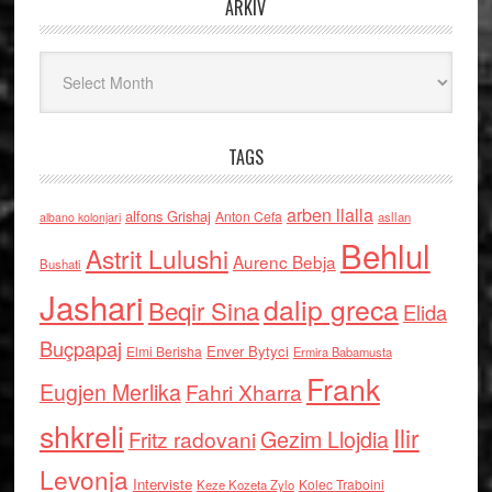
ARKIV
Arkiv
TAGS
arben llalla
alfons Grishaj
Anton Cefa
asllan
albano kolonjari
Behlul
Astrit Lulushi
Aurenc Bebja
Bushati
Jashari
dalip greca
Beqir Sina
Elida
Buçpapaj
Enver Bytyci
Elmi Berisha
Ermira Babamusta
Frank
Eugjen Merlika
Fahri Xharra
shkreli
Ilir
Gezim Llojdia
Fritz radovani
Levonja
Interviste
Kolec Traboini
Keze Kozeta Zylo