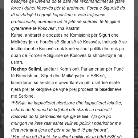
besojmë që Qeveria do të dalë me rekomandimet se çfarë
force i duhet Kosovës për të ardhmen. Forca e Sigurisë do
të vazhdojë t’i ngrejë kapacitete e veta trajnuese,
profesionale, operuese që të jetë në shërbim të të gjithë
qytetarëve të Kosovës
”, tha Kastrati.
Kurse, anëtarët e opozitës në Komisionit për Siguri dhe
Mbikëqyrjen e Forcës së Sigurisë së Kosovës, theksojnë se
institucionet e Kosovës nuk kanë vullnet politik dhe nuk po
duan që Forcën e Sigurisë së Kosovës ta shndërrojnë në
ushtri.
Rexhep Selimi
, anëtar i Komisionit Parlamentar për Punë
të Brendshme, Siguri dhe Mbikëqyrjen e FSK-së,
konsideron se heshtja e qeveritarëve për ushtrinë është
njëra prej të këqijave që vijnë prej procesit të bisedimeve
me Serbinë.
“FSK-ja, ka kapacitetet njerëzore dhe kapacitetet teknike,
ushtria do të mund të krijohej për shkak se buxheti i
Kosovës do ta përballonte një gjë të tillë. Ajo çka po
mungon në këtë rast është vullneti politik i ndërlidhur me
disa rrethana tjera që për mua janë të panjohura”
.
“
Por, si do që të jetë, ky vullnet politik për ta bërë FSK-në