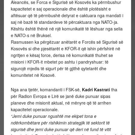
Aleancës, se Forca e Sigurisë së Kosovës ka përmbushur
kapacitetet e saj operacionale dhe është plotësisht e
aftësuar që të përmbushë detyrat e caktuara nga mandati i
saj në bazë të standardeve të përcaktuara nga NATO-ja.
Kështu është thënë në një komunikatë të lëshuar nga selia
e NATO-s në Bruksel.
Rasmussen ka përgëzuar anëtarët e Forcës së Sigurisë së
Kosovës si dhe pjesëtarët e KFOR-it që ishin përfshirë në
ngritjen e kësaj force, derisa në komunikatë thuhet se
misioni i KFOR-it mbetet po ashtu i pandryshuar: të
sigurojë mjedis të sigurt për të gjithë qytetarët dhe
komunitetet në Kosovë.
Nga ana tjetër, komandanti i FSK-së,
Kadri Kastrati
tha
për Radion Evropa e Lirë se janë duke punuar sipas
planeve dhe misionit aktual, në mënyre që të arrihen
kapacitetet operacionale.
“Jemi duke punuar ngushtë me ekipet tona e
ndërkombëtare për rishikimin strategjik të sektorit të
sigurisë dhe jemi duke punuar që deri në fund të vitit