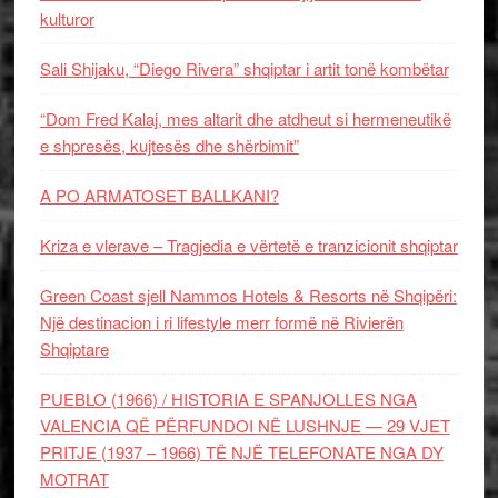
kulturor
Sali Shijaku, “Diego Rivera” shqiptar i artit tonë kombëtar
“Dom Fred Kalaj, mes altarit dhe atdheut si hermeneutikë
e shpresës, kujtesës dhe shërbimit”
A PO ARMATOSET BALLKANI?
Kriza e vlerave – Tragjedia e vërtetë e tranzicionit shqiptar
Green Coast sjell Nammos Hotels & Resorts në Shqipëri:
Një destinacion i ri lifestyle merr formë në Rivierën
Shqiptare
PUEBLO (1966) / HISTORIA E SPANJOLLES NGA
VALENCIA QË PËRFUNDOI NË LUSHNJE — 29 VJET
PRITJE (1937 – 1966) TË NJË TELEFONATE NGA DY
MOTRAT