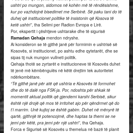
ushtri po mungon, sidomos në kohën më të rëndësishme,
kur po vazhdojnë bisedimet me Serbinë. Së paku tani do të
duhej që institucionet politike të insistonin që Kosova të
ketë ushtri”
, tha Selimi per Radion Evropa e Lirë.
Por, ekspertit i çështjeve ushtarake dhe të sigurisë
Ramadan Qehaja
mendon ndryshe.
Ai konsideron se të gjithë janë për formimin e ushtrisë së
Kosovës, si institucionet, po ashtu edhe qytetarët, dhe se
sipas tij nuk mungon vullneti politik.
Qehaja thotë se zyrtarët e institucioneve të Kosovës duhet
të jenë më këmbëngulës në këtë drejtim tek autoritetet
ndërkombëtare.
“Të gjithë janë për atë që ushtria e Kosovës të formohet
dhe do të dalë nga FSK-ja. Por, ndoshta për shkak të
momentit aktual politik që gjendemi karshi Serbisë, sikur
është një drojë që mos të irritohet ajo për qëndrmet që do
t’i marrim. Unë kujtoj se është gabim. Duhet në mënyrë të
qartë, gjithnjë të potencojmë, dhe haptas ta themi se ne
jemi për këtë, pra jemi për një ushtri”
, tha Qehaja.
Forca e Sigurisë së Kosovës u themelua në bazë të planit