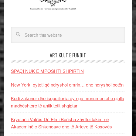
ARTIKUJT E FUNDIT
SPAÇI NUK E MPOSHTI SHPIRTIN
New York, qyteti që ndryshoi emrin… dhe ndryshoi botën
Kodi zakonor dhe isopolifonia dy nga monumentet e gjalla
madhështore të antikitetit shqiptar
Kryetari i Vatrës Dr. Elmi Berisha zhvilloi takim në
Akademinë e Shkencave dhe të Arteve të Kosovës