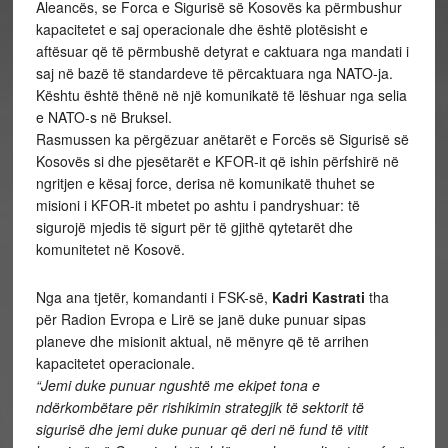
Aleancës, se Forca e Sigurisë së Kosovës ka përmbushur
kapacitetet e saj operacionale dhe është plotësisht e
aftësuar që të përmbushë detyrat e caktuara nga mandati i
saj në bazë të standardeve të përcaktuara nga NATO-ja.
Kështu është thënë në një komunikatë të lëshuar nga selia
e NATO-s në Bruksel.
Rasmussen ka përgëzuar anëtarët e Forcës së Sigurisë së
Kosovës si dhe pjesëtarët e KFOR-it që ishin përfshirë në
ngritjen e kësaj force, derisa në komunikatë thuhet se
misioni i KFOR-it mbetet po ashtu i pandryshuar: të
sigurojë mjedis të sigurt për të gjithë qytetarët dhe
komunitetet në Kosovë.
Nga ana tjetër, komandanti i FSK-së,
Kadri Kastrati
tha
për Radion Evropa e Lirë se janë duke punuar sipas
planeve dhe misionit aktual, në mënyre që të arrihen
kapacitetet operacionale.
“Jemi duke punuar ngushtë me ekipet tona e
ndërkombëtare për rishikimin strategjik të sektorit të
sigurisë dhe jemi duke punuar që deri në fund të vitit