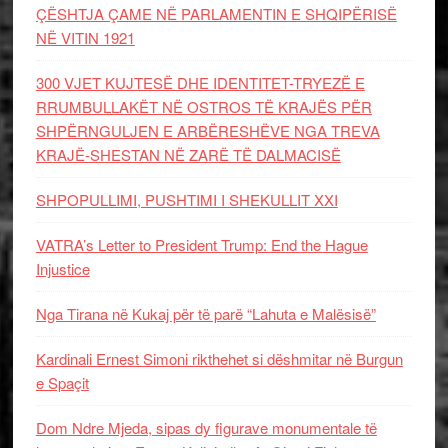
ÇËSHTJA ÇAME NË PARLAMENTIN E SHQIPËRISË
NË VITIN 1921
300 VJET KUJTESË DHE IDENTITET-TRYEZË E
RRUMBULLAKËT NË OSTROS TË KRAJËS PËR
SHPËRNGULJEN E ARBËRESHËVE NGA TREVA
KRAJË-SHESTAN NË ZARË TË DALMACISË
SHPOPULLIMI, PUSHTIMI I SHEKULLIT XXI
VATRA’s Letter to President Trump: End the Hague
Injustice
Nga Tirana në Kukaj për të parë “Lahuta e Malësisë”
Kardinali Ernest Simoni rikthehet si dëshmitar në Burgun
e Spaçit
Dom Ndre Mjeda, sipas dy figurave monumentale të