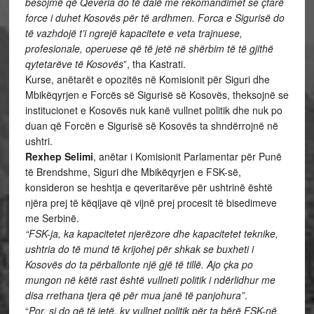
besojmë që Qeveria do të dalë me rekomandimet se çfarë
force i duhet Kosovës për të ardhmen. Forca e Sigurisë do
të vazhdojë t’i ngrejë kapacitete e veta trajnuese,
profesionale, operuese që të jetë në shërbim të të gjithë
qytetarëve të Kosovës
”, tha Kastrati.
Kurse, anëtarët e opozitës në Komisionit për Siguri dhe
Mbikëqyrjen e Forcës së Sigurisë së Kosovës, theksojnë se
institucionet e Kosovës nuk kanë vullnet politik dhe nuk po
duan që Forcën e Sigurisë së Kosovës ta shndërrojnë në
ushtri.
Rexhep Selimi
, anëtar i Komisionit Parlamentar për Punë
të Brendshme, Siguri dhe Mbikëqyrjen e FSK-së,
konsideron se heshtja e qeveritarëve për ushtrinë është
njëra prej të këqijave që vijnë prej procesit të bisedimeve
me Serbinë.
“FSK-ja, ka kapacitetet njerëzore dhe kapacitetet teknike,
ushtria do të mund të krijohej për shkak se buxheti i
Kosovës do ta përballonte një gjë të tillë. Ajo çka po
mungon në këtë rast është vullneti politik i ndërlidhur me
disa rrethana tjera që për mua janë të panjohura”
.
“
Por, si do që të jetë, ky vullnet politik për ta bërë FSK-në