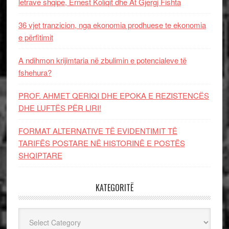
letrave shqipe, Ernest Koliqit dhe At Gjergj Fishta
36 vjet tranzicion, nga ekonomia prodhuese te ekonomia
e përfitimit
A ndihmon krijimtaria në zbulimin e potencialeve të
fshehura?
PROF. AHMET QERIQI DHE EPOKA E REZISTENCЁS
DHE LUFTЁS PЁR LIRI!
FORMAT ALTERNATIVE TË EVIDENTIMIT TË
TARIFËS POSTARE NË HISTORINË E POSTËS
SHQIPTARE
KATEGORITË
Kategoritë