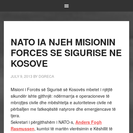
NATO IA NJEH MISIONIN
FORCES SE SIGURISE NE
KOSOVE
JULY 9, 2013
BY
DGRECA
Misioni i Forcës së Sigurisë së Kosovës mbetet i njëjtë
sikundër ishte gjithnjë: ndërmarrja e operacioneve të
mbrojtjes civile dhe mbështetja e autoriteteve civile në
përballjen me fatkeqësitë natyrore dhe emergjencave të
tjera.
Sekretari i përgjithshëm i NATO-s,
Anders Fogh
Rasmussen
, kumtoi të martën vlerësimin e Këshillit të