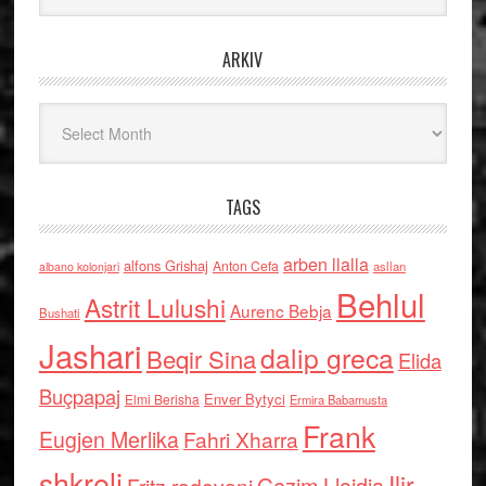
ARKIV
Arkiv
TAGS
arben llalla
alfons Grishaj
Anton Cefa
asllan
albano kolonjari
Behlul
Astrit Lulushi
Aurenc Bebja
Bushati
Jashari
dalip greca
Beqir Sina
Elida
Buçpapaj
Enver Bytyci
Elmi Berisha
Ermira Babamusta
Frank
Eugjen Merlika
Fahri Xharra
shkreli
Ilir
Gezim Llojdia
Fritz radovani