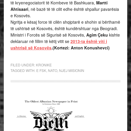
të kryenegociatorit të Kombeve të Bashkuara,
Martti
Ahtisaari
, në bazë të të cilit edhe është shpallur pavarësia
e Kosovës.
Ngritja e kësaj force të cilën shqiptarë e shohin si bërthamë
të ushtrisë së Kosovës, është kundërshtuar nga Beogradi.
Ministri i Forcës së Sigurisë së Kosovës,
Agim Çeku
kishte
deklaruar në fillim të këtij vitit se
2013-ta është viti i
ushtrisë së Kosovës
.(Kortezi: Anton Konushevci)
FILED UNDER:
KRONIKE
TAGGED WITH:
E FSK
,
NATO
,
NJEJ MISIONIN