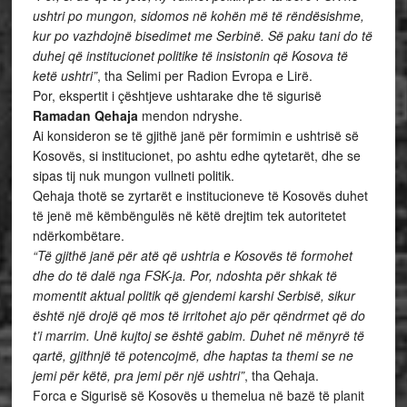
ushtri po mungon, sidomos në kohën më të rëndësishme,
kur po vazhdojnë bisedimet me Serbinë. Së paku tani do të
duhej që institucionet politike të insistonin që Kosova të
ketë ushtri”
, tha Selimi per Radion Evropa e Lirë.
Por, ekspertit i çështjeve ushtarake dhe të sigurisë
Ramadan Qehaja
mendon ndryshe.
Ai konsideron se të gjithë janë për formimin e ushtrisë së
Kosovës, si institucionet, po ashtu edhe qytetarët, dhe se
sipas tij nuk mungon vullneti politik.
Qehaja thotë se zyrtarët e institucioneve të Kosovës duhet
të jenë më këmbëngulës në këtë drejtim tek autoritetet
ndërkombëtare.
“Të gjithë janë për atë që ushtria e Kosovës të formohet
dhe do të dalë nga FSK-ja. Por, ndoshta për shkak të
momentit aktual politik që gjendemi karshi Serbisë, sikur
është një drojë që mos të irritohet ajo për qëndrmet që do
t’i marrim. Unë kujtoj se është gabim. Duhet në mënyrë të
qartë, gjithnjë të potencojmë, dhe haptas ta themi se ne
jemi për këtë, pra jemi për një ushtri”
, tha Qehaja.
Forca e Sigurisë së Kosovës u themelua në bazë të planit