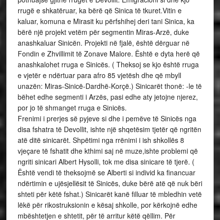
rrugë e shkatëruar, ka bërë që Sinica të tkuret.Vitin e
kaluar, komuna e Mirasit ku përfshihej deri tani Sinica, ka
bërë një projekt vetëm për segmentin Miras-Arzë, duke
anashkaluar Sinicën. Projekti në fjalë, është dërguar në
Fondin e Zhvillimit të Zonave Malore. Është e dyta herë që
anashkalohet rruga e Sinicës. ( Theksoj se kjo është rruga
e vjetër e ndërtuar para afro 85 vjetësh dhe që mbyll
unazën: Miras-Sinicë-Dardhë-Korçë.) Sinicarët thonë: -le të
bëhet edhe segmenti i Arzës, pasi edhe aty jetojne njerez,
por jo të shmanget rruga e Sinicës.
Frenimi i prerjes së pyjeve si dhe i pemëve të Sinicës nga
disa fshatra të Devollit, ishte një shqetësim tjetër që ngritën
atë ditë sinicarët. Shpëtimi nga rrënimi i ish shkollës 8
vjeçare të fshatit dhe kthimi saj në muze,ishte problemi që
ngriti sinicari Albert Hysolli, tok me disa sinicare të tjerë. (
Është vendi të theksojmë se Alberti si individ ka financuar
ndërtimin e ujësjellësit të Sinicës, duke bërë atë që nuk bëri
shteti për këtë fshat.) Sinicarët kanë filluar të mbledhin vetë
lëkë për rikostruksionin e kësaj shkolle, por kërkojnë edhe
mbështetjen e shtetit, për të arritur këtë qëllim. Për