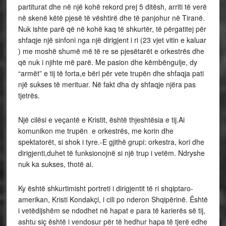
partiturat dhe në një kohë rekord prej 5 ditësh, arriti të verë
në skenë këtë pjesë të vështirë dhe të panjohur në Tiranë.
Nuk ishte parë që në kohë kaq të shkurtër, të përgatitej për
shfaqje një sinfoni nga një dirigjent i ri (23 vjet vitin e kaluar
) me moshë shumë më të re se pjesëtarët e orkestrës dhe
që nuk i njihte më parë. Me pasion dhe këmbëngulje, dy
“armët” e tij të forta,e bëri për vete trupën dhe shfaqja pati
një sukses të merituar. Në fakt dha dy shfaqje njëra pas
tjetrës.
Një cilësi e veçantë e Kristit, është thjeshtësia e tij.Ai
komunikon me trupën e orkestrës, me korin dhe
spektatorët, si shok i tyre.-E gjithë grupi: orkestra, kori dhe
dirigjenti,duhet të funksionojnë si një trup i vetëm. Ndryshe
nuk ka sukses, thotë ai.
Ky është shkurtimisht portreti i dirigjentit të ri shqiptaro-
amerikan, Kristi Kondakçi, i cili po nderon Shqipërinë. Është
i vetëdijshëm se ndodhet në hapat e para të karierës së tij,
ashtu siç është i vendosur për të hedhur hapa të tjerë edhe