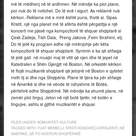
më të mëdhenj në të ardhmen. Në mëndje ka plot plane,
por nuk do të nxitohet. Do të ecë i sigurt. As reklamë nuk
kërkon.-Reklama më e mirë është puna, thotë ai. Sipas
Kristit, një nga planet më të afërta është përgatitja e një
koncerti me pjesë nga kompozitorë të shquar shqiptarë si
Çesk Zadeja, Tish Daia, Preng Jakova ,Feim Ibrahimi, etj.
Do të jetë ky program edhe një mirënjohje për këta
kompozitorë të shquar shqiptarë. Synimin e ka që shfaqja
të jetë gati në muajin maj të vitit që vjen dhe të jepet në
Katedralen e Shën Gjergjit në Boston. Në orkestër kërkon
të ftojë muzikantë shqiptarë që jetojnë në Boston e qytetet
rreth tij si dhe nga Shqipëria. Plane të tjera ka për shfaqje
në Amerikë si dhe në vënde të ndryshme të Botës,
përfshirë edhe Shqipërinë. Në mëndje ka shumë plane, në
zemër plot tinguj. Jeton në një botë tjetër, në botën e
tingujve, ashtu si gjithë muzikantët e shquar.
FILED UNDER:
KOMUNITET
,
KULTURE
TAGGED WITH:
FUAT MEMELLI
,
KRISTI KONDAKÇI-DIRIGJENTI
,
NE
AMERIKE
,
QË PO NDERON SHQIPËRINË