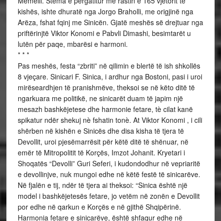
Memelli. Stema e përgatitur me rastin e 165 vjetorit të
kishës, ishte dhuratë nga Jorgo Braholli, me origjinë nga
Arëza, fshat fqinj me Sinicën. Gjatë meshës së drejtuar nga
priftërinjtë Viktor Konomi e Pabvli Dimashi, besimtarët u
lutën për paqe, mbarësi e harmoni.
* * *
Pas meshës, festa “zbriti” në qilimin e blertë të ish shkollës
8 vjeçare. Sinicari F. Sinica, i ardhur nga Bostoni, pasi i uroi
mirëseardhjen të pranishmëve, theksoi se në këto ditë të
ngarkuara me politikë, ne sinicarët duam të japim një
mesazh bashkëjetese dhe harmonie fetare, tè cilat kanë
spikatur ndër shekuj nè fshatin tonè. At Viktor Konomi , i cili
shërben në kishën e Sinicës dhe disa kisha të tjera të
Devollit, uroi pjesëmarrësit për këtë ditë të shënuar, në
emër të Mitropolitit të Korçës, Imzot Johanit. Kryetari i
Shoqatës “Devolli” Guri Seferi, i kudondodhur në vepriaritë
e devollinjve, nuk mungoi edhe në këtë festë të sinicarëve.
Në fjalën e tij, ndër të tjera ai theksoi: “Sinica është një
model i bashkëjetesës fetare, jo vetëm në zonën e Devollit
por edhe në qarkun e Korçës e në gjithë Shqipërinë.
Harmonia fetare e sinicarëve, është shfaqur edhe në