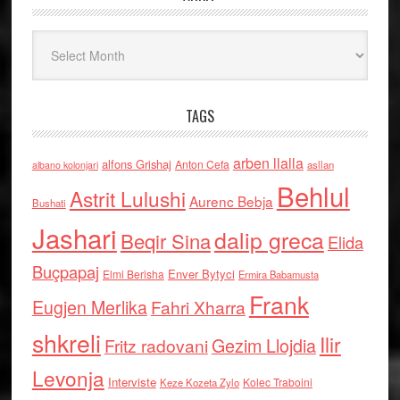
Arkiv
TAGS
arben llalla
alfons Grishaj
Anton Cefa
asllan
albano kolonjari
Behlul
Astrit Lulushi
Aurenc Bebja
Bushati
Jashari
dalip greca
Beqir Sina
Elida
Buçpapaj
Enver Bytyci
Elmi Berisha
Ermira Babamusta
Frank
Eugjen Merlika
Fahri Xharra
shkreli
Ilir
Gezim Llojdia
Fritz radovani
Levonja
Interviste
Kolec Traboini
Keze Kozeta Zylo