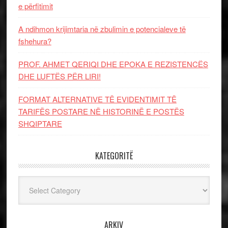
e përfitimit
A ndihmon krijimtaria në zbulimin e potencialeve të
fshehura?
PROF. AHMET QERIQI DHE EPOKA E REZISTENCЁS
DHE LUFTЁS PЁR LIRI!
FORMAT ALTERNATIVE TË EVIDENTIMIT TË
TARIFËS POSTARE NË HISTORINË E POSTËS
SHQIPTARE
KATEGORITË
Kategoritë
ARKIV