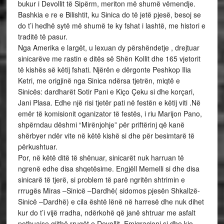
bukur i Devollit të Sipërm, meriton më shumë vëmendje.
Bashkia e re e Bilishtit, ku Sinica do të jetë pjesë, besoj se
do t’i hedhë sytë më shumë te ky fshat i lashtë, me histori e
traditë të pasur.
Nga Amerika e largët, u lexuan dy përshëndetje , drejtuar
sinicarëve me rastin e ditës së Shën Kollit dhe 165 vjetorit
të kishës së këtij fshati. Njërën e dërgonte Peshkop Ilia
Ketri, me origjinë nga Sinica ndërsa tjetrën, miqtë e
Sinicës: dardharët Sotir Pani e Kiço Çeku si dhe korçari,
Jani Plasa. Edhe një risi tjetër pati në festën e këtij viti .Në
emër të komisionit oganizator të festës, i riu Marijon Pano,
shpërndau dëshmi “Mirënjohje” për priftërinj që kanë
shërbyer ndër vite në këtë kishë si dhe për besimtarë të
përkushtuar.
Por, në këtë ditë të shënuar, sinicarët nuk harruan të
ngrenë edhe disa shqetësime. Engjëll Memelli si dhe disa
sinicarë të tjerë, si problem të parë ngritën shtrimin e
rrrugës Miras –Sinicë –Dardhë( sidomos pjesën Shkallzë-
Sinicë –Dardhë) e cila është lënë në harresë dhe nuk dihet
kur do t’i vijë rradha, ndërkohë që janë shtruar me asfalt
pothuajse gjithë rrugët e Devollit. Emigracioni si dhe kjo