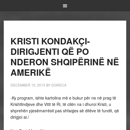
KRISTI KONDAKÇI-
DIRIGJENTI QË PO
NDERON SHQIPËRINË NË
AMERIKË
DECEMBER 15, 2015
BY
DGRECA
-Ky program, ishte kartolina më e bukur për ne në prag të
Krishtlindjeve dhe Vitit të Ri, të cilën na i dhuroi Kristi, u
shprehën pjesëmarrësit pas shfaqjes së ditëve të fundit, që
dirigjoi ai./