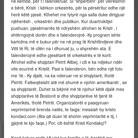
në këmbë, për t’i falenderuar. Si “shpërblim” për vlerësimin
e bërë, Kristi i kërkon orkestrës, për ta përsëritur edhe një
herë këtë pjesë. Kthehet me fytyrë nga salla duke dirigjuar
njëherësh , orkestrën dhe publikun. Kur duartrokitjet
pushuan, pjesëmarrës të ndryshëm afrohen te Kristi , i
shtërngojnë dorën dhe e falenderojnë.-Ky program ishte
kartolina më e bukur për ne në prag të Krishtlindjeve dhe
Vitit të Ri, të cilën na i dhuruat ju, u shprehën ata. E
falenderojnë edhe pjesëtarë të orkekstrës e të korit.
Afrohet edhe shqiptari Petrit Alibej, i cili e ka ndjekur ndër
vite ecurinë e Kristit. Pasi e falenderon, bën edhe një foto
me ‘të.- Ky djalë, na ka nderuar ne si shqiptarë, thotë
Petriti. Fatkeqësisht atë më shumë e njohin amerikanët , se
sa shqiptarët. Duhet ta bëjmë më të njohur këtë djalë mes
shqiptarëve të Bostonit si dhe shqiptarëve të tjerë të
Amerikës, thotë Petriti. Organizatorët e pasqyruan
veprimtarinë brenda natës, te faqja: messiah by kristo
kondaci.com (Ata që duan të shohin veprimtaritë e tij, i
gjejnë te kjo faqe.) Por, cili është Kristi Kondakçi?
Kanë kaluar rreth 18 vjet kur familja e tij, bashkë me