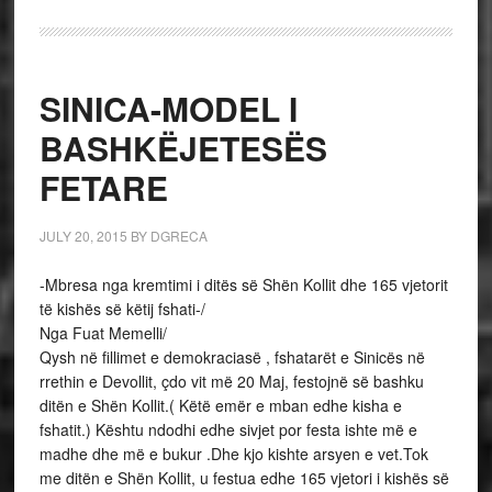
SINICA-MODEL I
BASHKËJETESËS
FETARE
JULY 20, 2015
BY
DGRECA
-Mbresa nga kremtimi i ditës së Shën Kollit dhe 165 vjetorit
të kishës së këtij fshati-/
Nga Fuat Memelli/
Qysh në fillimet e demokraciasë , fshatarët e Sinicës në
rrethin e Devollit, çdo vit më 20 Maj, festojnë së bashku
ditën e Shën Kollit.( Këtë emër e mban edhe kisha e
fshatit.) Kështu ndodhi edhe sivjet por festa ishte më e
madhe dhe më e bukur .Dhe kjo kishte arsyen e vet.Tok
me ditën e Shën Kollit, u festua edhe 165 vjetori i kishës së