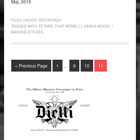
Maj, 2015
FILED UNDER:
REPORTAZH
TAGGED WITH:
FETARE
,
FUAT MEMELLI
,
SINICA-MODEL I
BASHKËJETESËS
« Previous Page
1
…
9
10
11