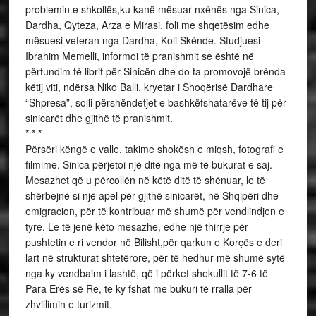
problemin e shkollës,ku kanë mësuar nxënës nga Sinica,
Dardha, Qyteza, Arza e Mirasi, foli me shqetësim edhe
mësuesi veteran nga Dardha, Koli Skënde. Studjuesi
Ibrahim Memelli, informoi të pranishmit se është në
përfundim të librit për Sinicën dhe do ta promovojë brënda
këtij viti, ndërsa Niko Balli, kryetar i Shoqërisë Dardhare
“Shpresa”, solli përshëndetjet e bashkëfshatarëve të tij për
sinicarët dhe gjithë të pranishmit.
* * *
Përsëri këngë e valle, takime shokësh e miqsh, fotografi e
filmime. Sinica përjetoi një ditë nga më të bukurat e saj.
Mesazhet që u përcollën në këtë ditë të shënuar, le të
shërbejnë si një apel për gjithë sinicarët, në Shqipëri dhe
emigracion, për të kontribuar më shumë për vendlindjen e
tyre. Le të jenë këto mesazhe, edhe një thirrje për
pushtetin e ri vendor në Bilisht,për qarkun e Korçës e deri
lart në strukturat shtetërore, për të hedhur më shumë sytë
nga ky vendbaim i lashtë, që i përket shekullit të 7-6 të
Para Erës së Re, te ky fshat me bukuri të rralla për
zhvillimin e turizmit.