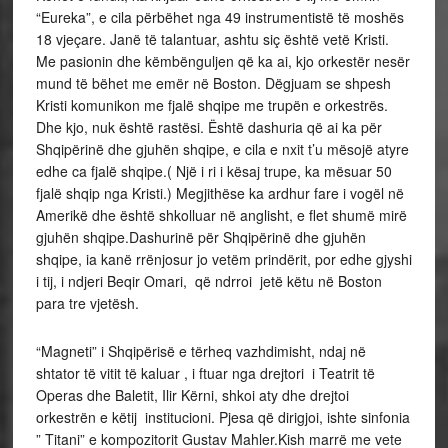
“Eureka”, e cila përbëhet nga 49 instrumentistë të moshës
18 vjeçare. Janë të talantuar, ashtu siç është vetë Kristi.
Me pasionin dhe këmbënguljen që ka ai, kjo orkestër nesër
mund të bëhet me emër në Boston. Dëgjuam se shpesh
Kristi komunikon me fjalë shqipe me trupën e orkestrës.
Dhe kjo, nuk është rastësi. Është dashuria që ai ka për
Shqipërinë dhe gjuhën shqipe, e cila e nxit t’u mësojë atyre
edhe ca fjalë shqipe.( Një i ri i kësaj trupe, ka mësuar 50
fjalë shqip nga Kristi.) Megjithëse ka ardhur fare i vogël në
Amerikë dhe është shkolluar në anglisht, e flet shumë mirë
gjuhën shqipe.Dashurinë për Shqipërinë dhe gjuhën
shqipe, ia kanë rrënjosur jo vetëm prindërit, por edhe gjyshi
i tij, i ndjeri Beqir Omari, që ndrroi jetë këtu në Boston
para tre vjetësh.
“Magneti” i Shqipërisë e tërheq vazhdimisht, ndaj në
shtator të vitit të kaluar , i ftuar nga drejtori i Teatrit të
Operas dhe Baletit, Ilir Kërni, shkoi aty dhe drejtoi
orkestrën e këtij institucioni. Pjesa që dirigjoi, ishte sinfonia
” Titani” e kompozitorit Gustav Mahler.Kish marrë me vete