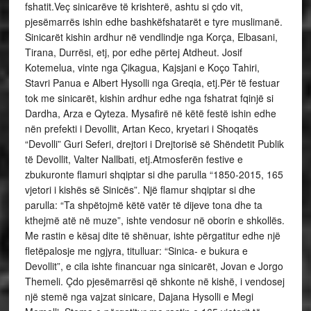
fshatit.Veç sinicarëve të krishterë, ashtu si çdo vit,
pjesëmarrës ishin edhe bashkëfshatarët e tyre muslimanë.
Sinicarët kishin ardhur në vendlindje nga Korça, Elbasani,
Tirana, Durrësi, etj, por edhe përtej Atdheut. Josif
Kotemelua, vinte nga Çikagua, Kajsjani e Koço Tahiri,
Stavri Panua e Albert Hysolli nga Greqia, etj.Për të festuar
tok me sinicarët, kishin ardhur edhe nga fshatrat fqinjë si
Dardha, Arza e Qyteza. Mysafirë në këtë festë ishin edhe
nën prefekti i Devollit, Artan Keco, kryetari i Shoqatës
“Devolli” Guri Seferi, drejtori i Drejtorisë së Shëndetit Publik
të Devollit, Valter Nallbati, etj.Atmosferën festive e
zbukuronte flamuri shqiptar si dhe parulla “1850-2015, 165
vjetori i kishës së Sinicës”. Një flamur shqiptar si dhe
parulla: “Ta shpëtojmë këtë vatër të dijeve tona dhe ta
kthejmë atë në muze”, ishte vendosur në oborin e shkollës.
Me rastin e kësaj dite të shënuar, ishte përgatitur edhe një
fletëpalosje me ngjyra, titulluar: “Sinica- e bukura e
Devollit”, e cila ishte financuar nga sinicarët, Jovan e Jorgo
Themeli. Çdo pjesëmarrësi që shkonte në kishë, i vendosej
një stemë nga vajzat sinicare, Dajana Hysolli e Megi