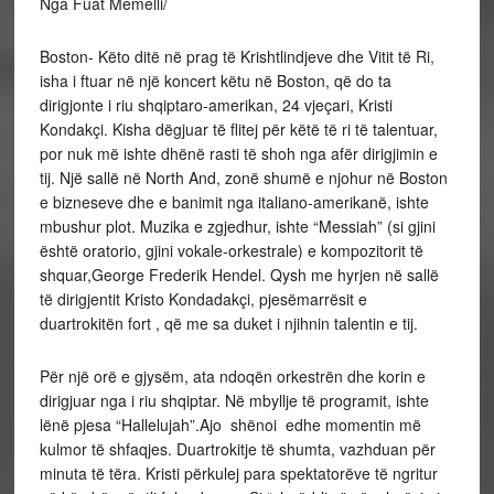
Nga Fuat Memelli/
Boston- Këto ditë në prag të Krishtlindjeve dhe Vitit të Ri,
isha i ftuar në një koncert këtu në Boston, që do ta
dirigjonte i riu shqiptaro-amerikan, 24 vjeçari, Kristi
Kondakçi. Kisha dëgjuar të flitej për këtë të ri të talentuar,
por nuk më ishte dhënë rasti të shoh nga afër dirigjimin e
tij. Një sallë në North And, zonë shumë e njohur në Boston
e bizneseve dhe e banimit nga italiano-amerikanë, ishte
mbushur plot. Muzika e zgjedhur, ishte “Messiah” (si gjini
është oratorio, gjini vokale-orkestrale) e kompozitorit të
shquar,George Frederik Hendel. Qysh me hyrjen në sallë
të dirigjentit Kristo Kondadakçi, pjesëmarrësit e
duartrokitën fort , që me sa duket i njihnin talentin e tij.
Për një orë e gjysëm, ata ndoqën orkestrën dhe korin e
dirigjuar nga i riu shqiptar. Në mbyllje të programit, ishte
lënë pjesa “Hallelujah”.Ajo shënoi edhe momentin më
kulmor të shfaqjes. Duartrokitje të shumta, vazhduan për
minuta të tëra. Kristi përkulej para spektatorëve të ngritur