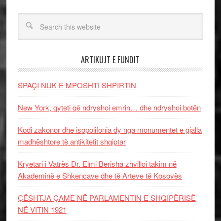
ARTIKUJT E FUNDIT
SPAÇI NUK E MPOSHTI SHPIRTIN
New York, qyteti që ndryshoi emrin… dhe ndryshoi botën
Kodi zakonor dhe isopolifonia dy nga monumentet e gjalla
madhështore të antikitetit shqiptar
Kryetari i Vatrës Dr. Elmi Berisha zhvilloi takim në
Akademinë e Shkencave dhe të Arteve të Kosovës
ÇËSHTJA ÇAME NË PARLAMENTIN E SHQIPËRISË
NË VITIN 1921