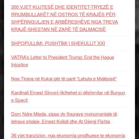
300 VJET KUJTESË DHE IDENTITET-TRYEZË E
RRUMBULLAKËT NË OSTROS TË KRAJËS PËR
SHPËRNGULJEN E ARBËRESHËVE NGA TREVA
KRAJË-SHESTAN NË ZARË TË DALMACISË
SHPOPULLIMI, PUSHTIMI I SHEKULLIT XXI
VATRA’s Letter to President Trump: End the Hague
Injustice
Nga Tirana në Kukaj për të parë “Lahuta e Malësisë”
Kardinali Ernest Simoni rikthehet si dëshmitar në Burgun
e Spaçit
Dom Ndre Mjeda, sipas dy figurave monumentale të
letrave shqipe, Ernest Koliqit dhe At Gjergj Fishta
36 vjet tranzicion, nga ekonomia prodhuese te ekonomia