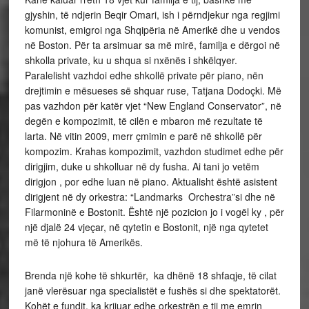
gjyshin, të ndjerin Beqir Omari, ish i përndjekur nga regjimi
komunist, emigroi nga Shqipëria në Amerikë dhe u vendos
në Boston. Për ta arsimuar sa më mirë, familja e dërgoi në
shkolla private, ku u shqua si nxënës i shkëlqyer.
Paralelisht vazhdoi edhe shkollë private për piano, nën
drejtimin e mësueses së shquar ruse, Tatjana Dodoçki. Më
pas vazhdon për katër vjet “New England Conservator”, në
degën e kompozimit, të cilën e mbaron më rezultate të
larta. Në vitin 2009, merr çmimin e parë në shkollë për
kompozim. Krahas kompozimit, vazhdon studimet edhe për
dirigjim, duke u shkolluar në dy fusha. Ai tani jo vetëm
dirigjon , por edhe luan në piano. Aktualisht është asistent
dirigjent në dy orkestra: “Landmarks Orchestra”si dhe në
Filarmoninë e Bostonit. Është një pozicion jo i vogël ky , për
një djalë 24 vjeçar, në qytetin e Bostonit, një nga qytetet
më të njohura të Amerikës.
Brenda një kohe të shkurtër, ka dhënë 18 shfaqje, të cilat
janë vlerësuar nga specialistët e fushës si dhe spektatorët.
Kohët e fundit, ka krijuar edhe orkestrën e tij me emrin