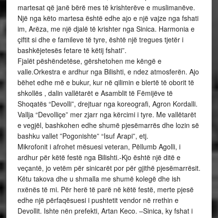
martesat që janë bërë mes të krishterëve e muslimanëve.
Një nga këto martesa është edhe ajo e një vajze nga fshati
im, Arëza, me një djalë të krishter nga Sinica. Harmonia e
çiftit si dhe e famileve të tyre, është një tregues tjetër i
bashkëjetesës fetare të këtij fshati”.
Fjalët pëshëndetëse, gërshetohen me këngë e
valle.Orkestra e ardhur nga Bilishti, e ndez atmosferën. Ajo
bëhet edhe më e bukur, kur në qilimin e blertë të oborit të
shkollës , dalin vallëtarët e Asamblit të Fëmijëve të
Shoqatës “Devolli”, drejtuar nga koreografi, Agron Kordalli.
Vallja “Devolliçe” mer zjarr nga kërcimi i tyre. Me vallëtarët
e vegjël, bashkohen edhe shumë pjesëmarrës dhe lozin së
bashku vallet ”Pogonishte” “Isuf Arapi”, etj.
Mikrofonit i afrohet mësuesi veteran, Pëllumb Agolli, i
ardhur për këtë festë nga Bilishti.-Kjo është një ditë e
veçantë, jo vetëm për sinicarët por për gjithë pjesëmarrësit.
Këtu takova dhe u shmalla me shumë kolegë dhe ish
nxënës të mi. Për herë të parë në këtë festë, merte pjesë
edhe një përfaqësuesi i pushtetit vendor në rrethin e
Devollit. Ishte nën prefekti, Artan Keco. –Sinica, ky fshat i