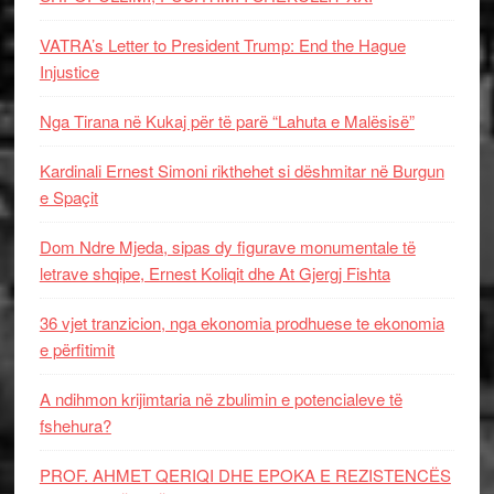
VATRA’s Letter to President Trump: End the Hague
Injustice
Nga Tirana në Kukaj për të parë “Lahuta e Malësisë”
Kardinali Ernest Simoni rikthehet si dëshmitar në Burgun
e Spaçit
Dom Ndre Mjeda, sipas dy figurave monumentale të
letrave shqipe, Ernest Koliqit dhe At Gjergj Fishta
36 vjet tranzicion, nga ekonomia prodhuese te ekonomia
e përfitimit
A ndihmon krijimtaria në zbulimin e potencialeve të
fshehura?
PROF. AHMET QERIQI DHE EPOKA E REZISTENCЁS