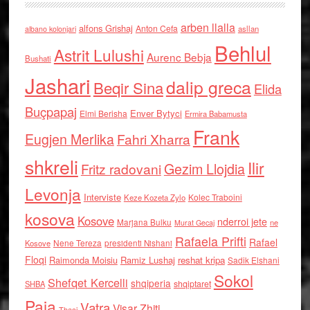
arben llalla
alfons Grishaj
Anton Cefa
asllan
albano kolonjari
Behlul
Astrit Lulushi
Aurenc Bebja
Bushati
Jashari
dalip greca
Beqir Sina
Elida
Buçpapaj
Enver Bytyci
Elmi Berisha
Ermira Babamusta
Frank
Eugjen Merlika
Fahri Xharra
shkreli
Ilir
Gezim Llojdia
Fritz radovani
Levonja
Interviste
Kolec Traboini
Keze Kozeta Zylo
kosova
Kosove
nderroi jete
Marjana Bulku
ne
Murat Gecaj
Rafaela Prifti
Rafael
Nene Tereza
Kosove
presidenti Nishani
Floqi
Raimonda Moisiu
Ramiz Lushaj
reshat kripa
Sadik Elshani
Sokol
Shefqet Kercelli
shqiperia
shqiptaret
SHBA
Paja
Vatra
Visar Zhiti
Thaci