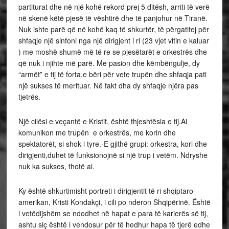
partiturat dhe në një kohë rekord prej 5 ditësh, arriti të verë
në skenë këtë pjesë të vështirë dhe të panjohur në Tiranë.
Nuk ishte parë që në kohë kaq të shkurtër, të përgatitej për
shfaqje një sinfoni nga një dirigjent i ri (23 vjet vitin e kaluar
) me moshë shumë më të re se pjesëtarët e orkestrës dhe
që nuk i njihte më parë. Me pasion dhe këmbëngulje, dy
“armët” e tij të forta,e bëri për vete trupën dhe shfaqja pati
një sukses të merituar. Në fakt dha dy shfaqje njëra pas
tjetrës.
Një cilësi e veçantë e Kristit, është thjeshtësia e tij.Ai
komunikon me trupën e orkestrës, me korin dhe
spektatorët, si shok i tyre.-E gjithë grupi: orkestra, kori dhe
dirigjenti,duhet të funksionojnë si një trup i vetëm. Ndryshe
nuk ka sukses, thotë ai.
Ky është shkurtimisht portreti i dirigjentit të ri shqiptaro-
amerikan, Kristi Kondakçi, i cili po nderon Shqipërinë. Është
i vetëdijshëm se ndodhet në hapat e para të karierës së tij,
ashtu siç është i vendosur për të hedhur hapa të tjerë edhe