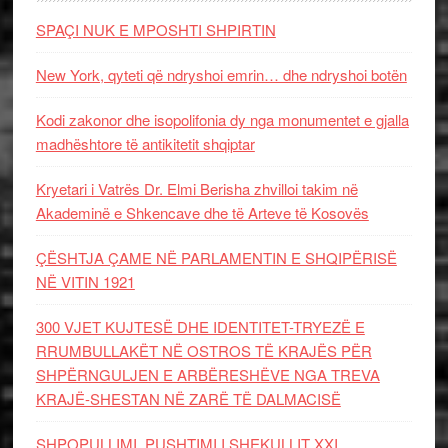
SPAÇI NUK E MPOSHTI SHPIRTIN
New York, qyteti që ndryshoi emrin… dhe ndryshoi botën
Kodi zakonor dhe isopolifonia dy nga monumentet e gjalla
madhështore të antikitetit shqiptar
Kryetari i Vatrës Dr. Elmi Berisha zhvilloi takim në
Akademinë e Shkencave dhe të Arteve të Kosovës
ÇËSHTJA ÇAME NË PARLAMENTIN E SHQIPËRISË
NË VITIN 1921
300 VJET KUJTESË DHE IDENTITET-TRYEZË E
RRUMBULLAKËT NË OSTROS TË KRAJËS PËR
SHPËRNGULJEN E ARBËRESHËVE NGA TREVA
KRAJË-SHESTAN NË ZARË TË DALMACISË
SHPOPULLIMI, PUSHTIMI I SHEKULLIT XXI