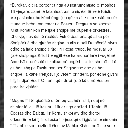
“Eureka”, e cila përbëhet nga 49 instrumentistë të moshës
18 vjeçare. Janë të talantuar, ashtu siç është vetë Kristi.
Me pasionin dhe këmbënguljen që ka ai, kjo orkestër nesër
mund të bëhet me emër në Boston. Dëgjuam se shpesh
Kristi komunikon me fjalë shqipe me trupën e orkestrës.
Dhe kjo, nuk është rastësi. Është dashuria që ai ka për
Shqipërinë dhe gjuhën shqipe, e cila e nxit t’u mësojë atyre
edhe ca fjalë shqipe.( Një i ri i kësaj trupe, ka mësuar 50
fjalë shqip nga Kristi.) Megjithëse ka ardhur fare i vogël në
Amerikë dhe është shkolluar në anglisht, e flet shumë mirë
gjuhën shqipe.Dashurinë për Shqipërinë dhe gjuhën
shqipe, ia kanë rrënjosur jo vetëm prindërit, por edhe gjyshi
i tij, i ndjeri Beqir Omari, që ndrroi jetë këtu në Boston
para tre vjetësh.
“Magneti” i Shqipërisë e tërheq vazhdimisht, ndaj në
shtator të vitit të kaluar , i ftuar nga drejtori i Teatrit të
Operas dhe Baletit, Ilir Kërni, shkoi aty dhe drejtoi
orkestrën e këtij institucioni. Pjesa që dirigjoi, ishte sinfonia
” Titani” e kompozitorit Gustav Mahler.Kish marrë me vete