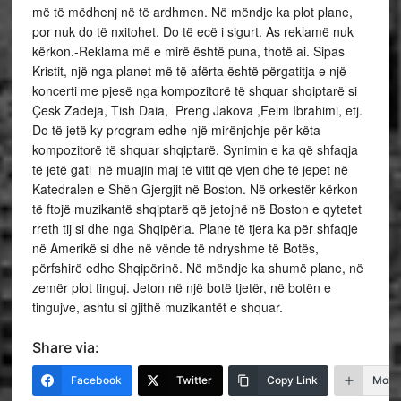
më të mëdhenj në të ardhmen. Në mëndje ka plot plane,
por nuk do të nxitohet. Do të ecë i sigurt. As reklamë nuk
kërkon.-Reklama më e mirë është puna, thotë ai. Sipas
Kristit, një nga planet më të afërta është përgatitja e një
koncerti me pjesë nga kompozitorë të shquar shqiptarë si
Çesk Zadeja, Tish Daia, Preng Jakova ,Feim Ibrahimi, etj.
Do të jetë ky program edhe një mirënjohje për këta
kompozitorë të shquar shqiptarë. Synimin e ka që shfaqja
të jetë gati në muajin maj të vitit që vjen dhe të jepet në
Katedralen e Shën Gjergjit në Boston. Në orkestër kërkon
të ftojë muzikantë shqiptarë që jetojnë në Boston e qytetet
rreth tij si dhe nga Shqipëria. Plane të tjera ka për shfaqje
në Amerikë si dhe në vënde të ndryshme të Botës,
përfshirë edhe Shqipërinë. Në mëndje ka shumë plane, në
zemër plot tinguj. Jeton në një botë tjetër, në botën e
tingujve, ashtu si gjithë muzikantët e shquar.
Share via:
Facebook
Twitter
Copy Link
More