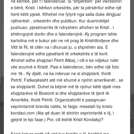
në këmbë, për t’i falenderuar. Si “shpërblim” për vlerësimin
e bërë, Kristi i kërkon orkestrës, për ta përsëritur edhe një
herë këtë pjesë. Kthehet me fytyrë nga salla duke dirigjuar
njëherësh , orkestrën dhe publikun. Kur duartrokitjet
pushuan, pjesëmarrës të ndryshëm afrohen te Kristi , i
shtërngojnë dorën dhe e falenderojnë.-Ky program ishte
kartolina më e bukur për ne në prag të Krishtlindjeve dhe
Vitit të Ri, të cilën na i dhuruat ju, u shprehën ata. E
falenderojnë edhe pjesëtarë të orkekstrës e të korit.
Afrohet edhe shqiptari Petrit Alibej, i cili e ka ndjekur ndër
vite ecurinë e Kristit. Pasi e falenderon, bën edhe një foto
me ‘të.- Ky djalë, na ka nderuar ne si shqiptarë, thotë
Petriti. Fatkeqësisht atë më shumë e njohin amerikanët , se
sa shqiptarët. Duhet ta bëjmë më të njohur këtë djalë mes
shqiptarëve të Bostonit si dhe shqiptarëve të tjerë të
Amerikës, thotë Petriti. Organizatorët e pasqyruan
veprimtarinë brenda natës, te faqja: messiah by kristo
kondaci.com (Ata që duan të shohin veprimtaritë e tij, i
gjejnë te kjo faqe.) Por, cili është Kristi Kondakçi?
Kanë kaluar rreth 18 vjet kur familja e tij, bashkë me