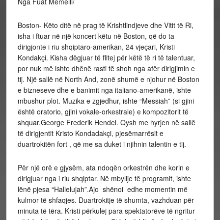
Nga Fuat Memelli/
Boston- Këto ditë në prag të Krishtlindjeve dhe Vitit të Ri,
isha i ftuar në një koncert këtu në Boston, që do ta
dirigjonte i riu shqiptaro-amerikan, 24 vjeçari, Kristi
Kondakçi. Kisha dëgjuar të flitej për këtë të ri të talentuar,
por nuk më ishte dhënë rasti të shoh nga afër dirigjimin e
tij. Një sallë në North And, zonë shumë e njohur në Boston
e bizneseve dhe e banimit nga italiano-amerikanë, ishte
mbushur plot. Muzika e zgjedhur, ishte “Messiah” (si gjini
është oratorio, gjini vokale-orkestrale) e kompozitorit të
shquar,George Frederik Hendel. Qysh me hyrjen në sallë
të dirigjentit Kristo Kondadakçi, pjesëmarrësit e
duartrokitën fort , që me sa duket i njihnin talentin e tij.
Për një orë e gjysëm, ata ndoqën orkestrën dhe korin e
dirigjuar nga i riu shqiptar. Në mbyllje të programit, ishte
lënë pjesa “Hallelujah”.Ajo shënoi edhe momentin më
kulmor të shfaqjes. Duartrokitje të shumta, vazhduan për
minuta të tëra. Kristi përkulej para spektatorëve të ngritur