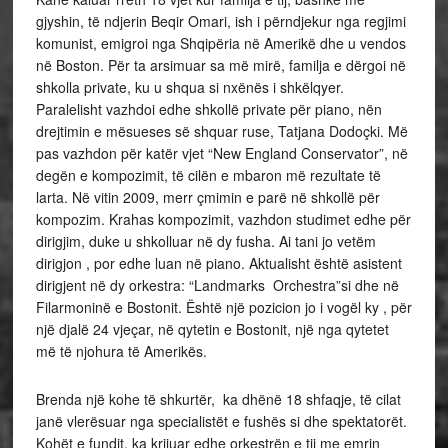
gjyshin, të ndjerin Beqir Omari, ish i përndjekur nga regjimi
komunist, emigroi nga Shqipëria në Amerikë dhe u vendos
në Boston. Për ta arsimuar sa më mirë, familja e dërgoi në
shkolla private, ku u shqua si nxënës i shkëlqyer.
Paralelisht vazhdoi edhe shkollë private për piano, nën
drejtimin e mësueses së shquar ruse, Tatjana Dodoçki. Më
pas vazhdon për katër vjet “New England Conservator”, në
degën e kompozimit, të cilën e mbaron më rezultate të
larta. Në vitin 2009, merr çmimin e parë në shkollë për
kompozim. Krahas kompozimit, vazhdon studimet edhe për
dirigjim, duke u shkolluar në dy fusha. Ai tani jo vetëm
dirigjon , por edhe luan në piano. Aktualisht është asistent
dirigjent në dy orkestra: “Landmarks Orchestra”si dhe në
Filarmoninë e Bostonit. Është një pozicion jo i vogël ky , për
një djalë 24 vjeçar, në qytetin e Bostonit, një nga qytetet
më të njohura të Amerikës.
Brenda një kohe të shkurtër, ka dhënë 18 shfaqje, të cilat
janë vlerësuar nga specialistët e fushës si dhe spektatorët.
Kohët e fundit, ka krijuar edhe orkestrën e tij me emrin