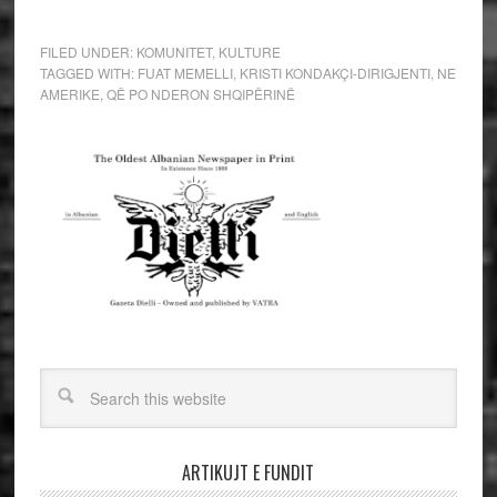
FILED UNDER:
KOMUNITET
,
KULTURE
TAGGED WITH:
FUAT MEMELLI
,
KRISTI KONDAKÇI-DIRIGJENTI
,
NE
AMERIKE
,
QË PO NDERON SHQIPËRINË
ARTIKUJT E FUNDIT