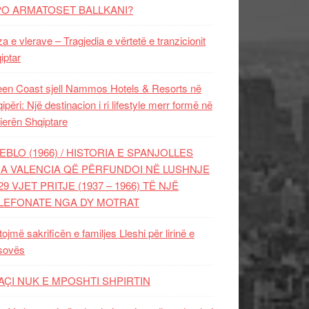
PO ARMATOSET BALLKANI?
za e vlerave – Tragjedia e vërtetë e tranzicionit
iptar
en Coast sjell Nammos Hotels & Resorts në
ipëri: Një destinacion i ri lifestyle merr formë në
ierën Shqiptare
EBLO (1966) / HISTORIA E SPANJOLLES
A VALENCIA QË PËRFUNDOI NË LUSHNJE
29 VJET PRITJE (1937 – 1966) TË NJË
LEFONATE NGA DY MOTRAT
tojmë sakrificën e familjes Lleshi për lirinë e
sovës
AÇI NUK E MPOSHTI SHPIRTIN