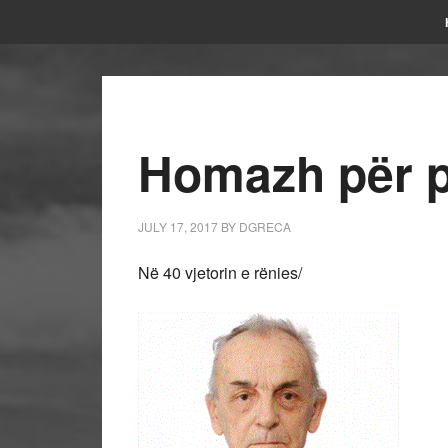
Homazh për p
JULY 17, 2017
BY
DGRECA
Në 40 vjetorin e rënies/