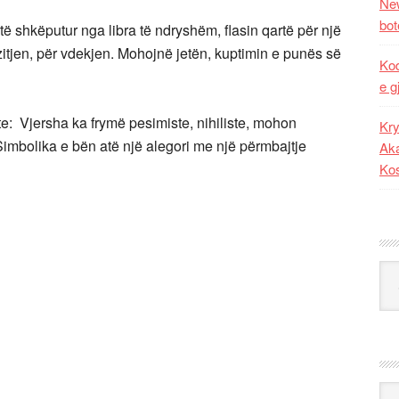
New
bot
ë shkëputur nga libra të ndryshëm, flasin qartë për një
rzitjen, për vdekjen. Mohojnë jetën, kuptimin e punës së
Kod
e g
nte: Vjersha ka frymë pesimiste, nihiliste, mohon
Kry
 Simbolika e bën atë një alegori me një përmbajtje
Aka
Ko
Kat
Ark