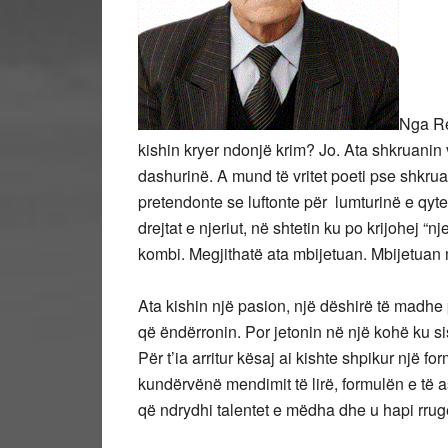
Nga Re
kishin kryer ndonjë krim? Jo. Ata shkruanin 
dashurinë. A mund të vritet poeti pse shkrua
pretendonte se luftonte për lumturinë e qytet
drejtat e njeriut, në shtetin ku po krijohej “nje
kombi. Megjithatë ata mbijetuan. Mbijetuan m
Ata kishin një pasion, një dëshirë të madhe
që ëndërronin. Por jetonin në një kohë ku sis
Për t’ia arritur kësaj ai kishte shpikur një for
kundërvënë mendimit të lirë, formulën e të as
që ndrydhi talentet e mëdha dhe u hapi rru