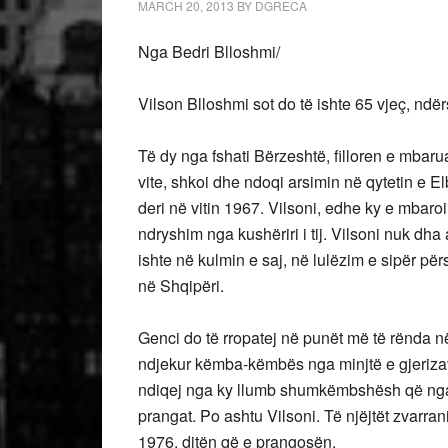
MARCH 20, 2013
BY
DGRECA
Nga Bedri Blloshmi/
Vilson Blloshmi sot do të ishte 65 vjeç, ndërs
Të dy nga fshati Bërzeshtë, filloren e mba
vite, shkoi dhe ndoqi arsimin në qytetin e E
deri në vitin 1967. Vilsoni, edhe ky e mba
ndryshim nga kushëriri i tij. Vilsoni nuk dha
ishte në kulmin e saj, në lulëzim e sipër për
në Shqipëri.
Genci do të rropatej në punët më të rënda n
ndjekur këmba-këmbës nga minjtë e gjerizav
ndiqej nga ky llumb shumkëmbshësh që nga 
prangat. Po ashtu Vilsoni. Të njëjtët zvarran
1976, ditën që e prangosën.