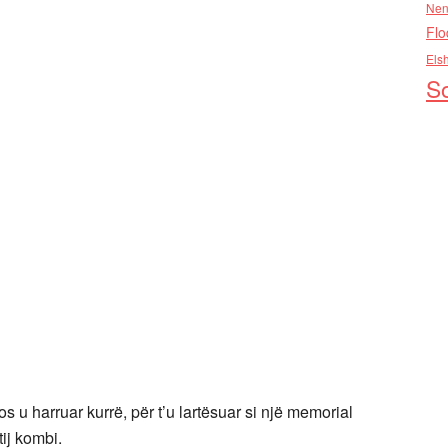
Nen
Flo
Els
So
 u harruar kurrë, për t’u lartësuar si një memorial
ij kombi.