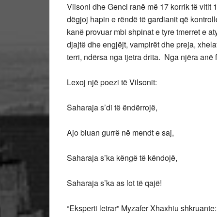
Vilsoni dhe Genci ranë më 17 korrik të vitit
dëgjoj hapin e rëndë të gardianit që kontroll
kanë provuar mbi shpinat e tyre tmerret e at
djajtë dhe engjëjt, vampirët dhe preja, xhel
terri, ndërsa nga tjetra drita. Nga njëra anë f
Lexoj një poezi të Vilsonit:
Saharaja s’di të ëndërrojë,
Ajo bluan gurrë në mendt e saj,
Saharaja s’ka këngë të këndojë,
Saharaja s’ka as lot të qajë!
“Eksperti letrar” Myzafer Xhaxhiu shkruante: