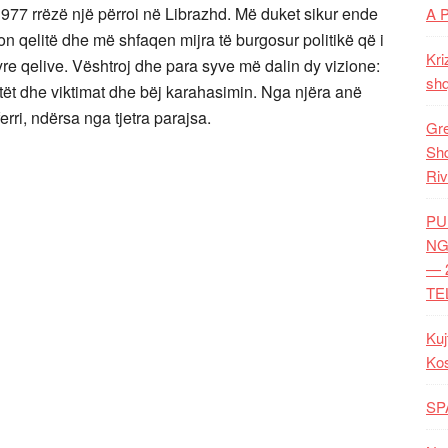
 1977 rrëzë një përroi në Librazhd. Më duket sikur ende
A 
on qelitë dhe më shfaqen mijra të burgosur politikë që i
Kri
yre qelive. Vështroj dhe para syve më dalin dy vizione:
shq
atët dhe viktimat dhe bëj karahasimin. Nga njëra anë
erri, ndërsa nga tjetra parajsa.
Gre
Shq
Riv
PU
NG
— 
TE
Kuj
Ko
SP