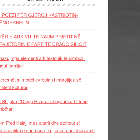
I POEZI PËR GJERGJ KASTRIOTIN-
ËNDERBEUN
TËR E ARKIVIT TE NAUM PRIFTIT NË
RVJETORIN E PARE TE DRAGO SILIQIT
aku, nga elementi arkitektonik te simboli i
ngut familjar
ëreshët si model evropian i mbrojtjes së
titetit kulturor
i Shijaku, “Diego Rivera” shqiptar i artit tonë
mbëtar
m Fred Kalaj, mes altarit dhe atdheut si
meneutikë e shpresës, kujtesës dhe shërbimit”