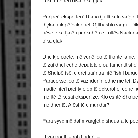
Diku rrodhën disa pika gjak!
Por për “eksperten” Diana Çulli këto vargje 
diçka nuk përcaktohet. Gjithashtu vargu “Dik
nëse e ka fjalën për kohën e Luftës Naciona
pika gjak.
Dhe kjo poete, më vonë, do të fitonte famë, 
të zgjidhej edhe deputete e parlamentit shqi
të Shqipërisë, e drejtuar nga një “ish i burg
Paradokset do të vazhdonin edhe më tej. Dy 
madje njeri prej tyre do të dekorohej edhe n
meritë të kësaj ekspertize. Kjo është Shqipër
me dhëntë. A është e mundur?
Para syve më dalin vargjet e shquara të poe
U vra poeti! – rob i nderit –