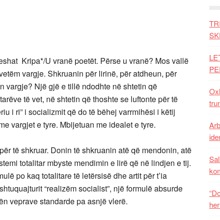
TR
SK
LE
shat Kripa*/U vranë poetët. Përse u vranë? Mos vallë
PE
vetëm vargje. Shkruanin për lirinë, për atdheun, për
n vargje? Një gjë e tillë ndodhte në shtetin që
Oxh
arëve të vet, në shtetin që thoshte se luftonte për të
tru
riu i ri” i socializmit që do të bëhej varrmihësi i këtij
e vargjet e tyre. Mbijetuan me idealet e tyre.
Arb
iden
 për të shkruar. Donin të shkruanin atë që mendonin, atë
Sal
temi totalitar mbyste mendimin e lirë që në lindjen e tij.
ko
mulë po kaq totalitare të letërsisë dhe artit për t’ia
htuquajturit “realizëm socialist”, një formulë absurde
“Do
gën veprave standarde pa asnjë vlerë.
her