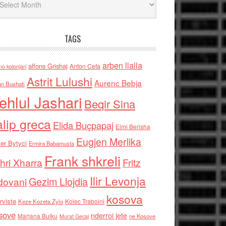
TAGS
arben llalla
alfons Grishaj
Anton Cefa
no kolonjari
Astrit Lulushi
Aurenc Bebja
an Bushati
ehlul Jashari
Beqir Sina
alip greca
Elida Buçpapaj
Elmi Berisha
Eugjen Merlika
er Bytyci
Ermira Babamusta
Frank shkreli
hri Xharra
Fritz
Ilir Levonja
Gezim Llojdia
dovani
kosova
rviste
Kolec Traboini
Keze Kozeta Zylo
sove
nderroi jete
Marjana Bulku
ne Kosove
Murat Gecaj