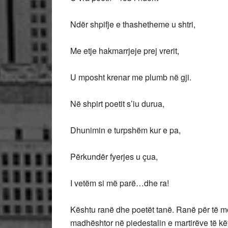
Ndër shpifje e thashetheme u shtri,
Me etje hakmarrjeje prej vrerit,
U mposht krenar me plumb në gji.
Në shpirt poetit s’iu durua,
Dhunimin e turpshëm kur e pa,
Përkundër fyerjes u çua,
I vetëm si më parë…dhe ra!
Kështu ranë dhe poetët tanë. Ranë për të mos
madhështor në piedestalin e martirëve të kët