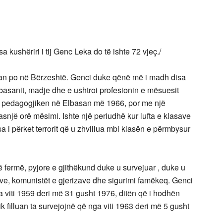
a kushëriri i tij Genc Leka do të ishte 72 vjeç./
ruan po në Bërzeshtë. Genci duke qënë më i madh disa
lbasanit, madje dhe e ushtroi profesionin e mësuesit
roi pedagogjiken në Elbasan më 1966, por me një
 asnjë orë mësimi. Ishte një periudhë kur lufta e klasave
sa i përket terrorit që u zhvillua mbi klasën e përmbysur
ë fermë, pyjore e gjithëkund duke u survejuar , duke u
e, komunistët e gjerizave dhe sigurimi famëkeq. Genci
viti 1959 deri më 31 gusht 1976, ditën që i hodhën
ik filluan ta survejojnë që nga viti 1963 deri më 5 gusht