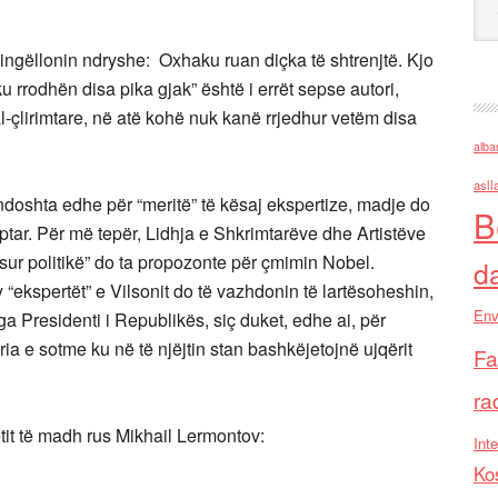
tingëllonin ndryshe: Oxhaku ruan diçka të shtrenjtë. Kjo
u rrodhën disa pika gjak” është i errët sepse autori,
l-çlirimtare, në atë kohë nuk kanë rrjedhur vetëm disa
alba
asll
ndoshta edhe për “meritë” të kësaj ekspertize, madje do
B
ptar. Për më tepër, Lidhja e Shkrimtarëve dhe Artistëve
osur politikë” do ta propozonte për çmimin Nobel.
d
“ekspertët” e Vilsonit do të vazhdonin të lartësoheshin,
Env
ga Presidenti i Republikës, siç duket, edhe ai, për
ia e sotme ku në të njëjtin stan bashkëjetojnë ujqërit
Fa
ra
tit të madh rus Mikhail Lermontov:
Inte
Ko