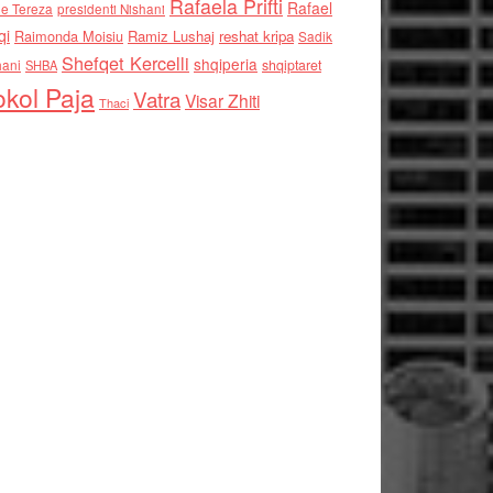
Rafaela Prifti
Rafael
e Tereza
presidenti Nishani
qi
Raimonda Moisiu
Ramiz Lushaj
reshat kripa
Sadik
Shefqet Kercelli
shqiperia
hani
shqiptaret
SHBA
kol Paja
Vatra
Visar Zhiti
Thaci