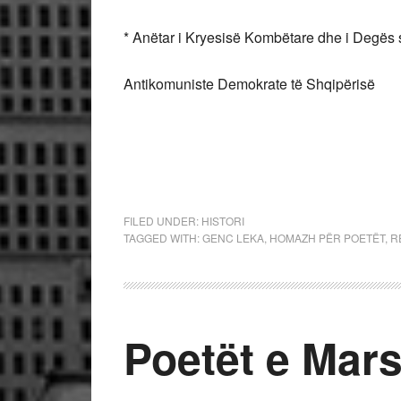
* Anëtar i Kryesisë Kombëtare dhe i Degës
Antikomuniste Demokrate të Shqipërisë
FILED UNDER:
HISTORI
TAGGED WITH:
GENC LEKA
,
HOMAZH PËR POETËT
,
R
Poetët e Mars