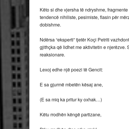
Këto si dhe vjersha të ndryshme, fragmente t
tendencë nihiliste, pesimiste, flasin për më
dobishme.
Ndërsa “eksperti” tjetër Koçi Petriti vazhdo
gjithçka që lidhet me aktivitetin e njerëzve.
reaksionare.
Lexoj edhe një poezi të Gencit:
E sa gjurmë mbetën kësaj ane,
(E sa miq ka pritur ky oxhak…)
Këtu rrodhën këngë partizane,