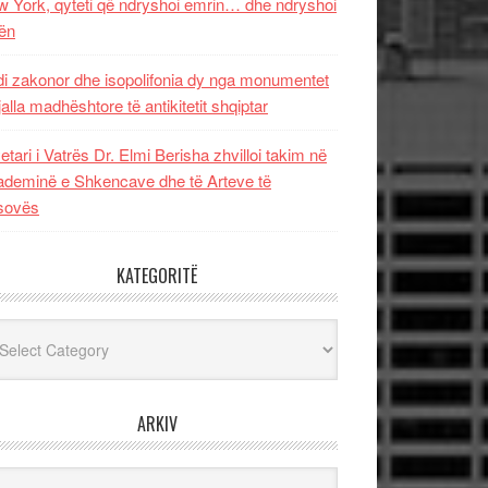
 York, qyteti që ndryshoi emrin… dhe ndryshoi
ën
i zakonor dhe isopolifonia dy nga monumentet
jalla madhështore të antikitetit shqiptar
etari i Vatrës Dr. Elmi Berisha zhvilloi takim në
deminë e Shkencave dhe të Arteve të
sovës
KATEGORITË
egoritë
ARKIV
iv