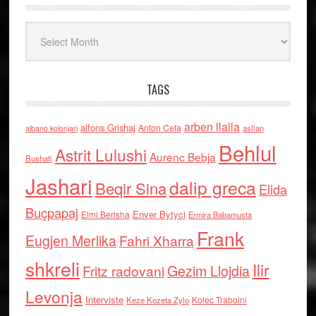
Arkiv
TAGS
arben llalla
alfons Grishaj
Anton Cefa
asllan
albano kolonjari
Behlul
Astrit Lulushi
Aurenc Bebja
Bushati
Jashari
dalip greca
Beqir Sina
Elida
Buçpapaj
Enver Bytyci
Elmi Berisha
Ermira Babamusta
Frank
Eugjen Merlika
Fahri Xharra
shkreli
Ilir
Gezim Llojdia
Fritz radovani
Levonja
Interviste
Kolec Traboini
Keze Kozeta Zylo