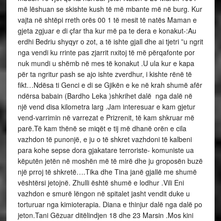
më lëshuan se skishte kush të më mbante më në burg. Kur
vajta në shtëpi rreth orës 00 1 të mesit të natës Maman e
gjeta zgjuar e di çfar tha kur më pa te dera e konakut-:Au
erdhi Bedriu shyqyr o zot, a të ishte gjall dhe ai tjetri ”u ngrit
nga vendi ku rrinte pas zjarrit nxitoj të më përqafonte por
nuk mundi u shëmb në mes të konakut .U ula kur e kapa
për ta ngritur pash se ajo ishte zverdhur, i kishte rënë të
fikt…Ndësa ti Genci e di se Gjikën e ke në krah shumë afër
ndërsa babain (Bardho Leka )shkrihet dalë nga dalë në
një vend disa kilometra larg .Jam interesuar e kam gjetur
vend-varrimin në varrezat e Prizrenit, të kam shkruar më
parë.Të kam thënë se miqët e tij më dhanë orën e cila
vazhdon të punonjë, e ju o të shkret vazhdoni të kalbeni
para kohe sepse dora gjakatare terroriste- komuniste ua
këputën jetën në moshën më të mirë dhe ju groposën buzë
një prroj të shkretë….Tika dhe Tina janë gjallë me shumë
vështërsi jetojnë. Zhulli është shumë e lodhur .Vili Eni
vazhdon e smurë lëngon në spitalet jasht vendit duke u
torturuar nga kimioterapia. Diana e thinjur dalë nga dalë po
jeton.Tani Gëzuar ditëlindjen 18 dhe 23 Marsin .Mos kini