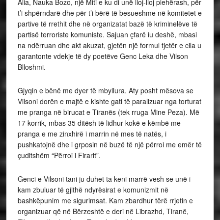
Alia, Nauka Bozo, një Miti e ku di unë lloj-lloj plehërash, për
t’i shpërndarë dhe për t’i bërë të besueshme në komitetet e
partive të rrethit dhe në organizatat bazë të kriminelëve të
partisë terroriste komuniste. Sajuan çfarë iu deshë, mbasi
na ndërruan dhe akt akuzat, gjetën një formul tjetër e cila u
garantonte vdekje të dy poetëve Genc Leka dhe Vilson
Blloshmi.
Gjyqin e bënë me dyer të mbyllura. Aty posht mësova se
Vilsoni dorën e majtë e kishte gati të paralizuar nga torturat
me pranga në birucat e Tiranës (tek rruga Mine Peza). Më
17 korrik, mbas 35 ditësh të lidhur kokë e këmbë me
pranga e me zinxhirë i marrin në mes të natës, i
pushkatojnë dhe i grposin në buzë të një përroi me emër të
çuditshëm “Përroi i Firarit”.
Genci e Vilsoni tani ju duhet ta keni marrë vesh se unë i
kam zbuluar të gjithë ndyrësirat e komunizmit në
bashkëpunim me sigurimsat. Kam zbardhur tërë rrjetin e
organizuar që në Bërzeshtë e deri në Librazhd, Tiranë,