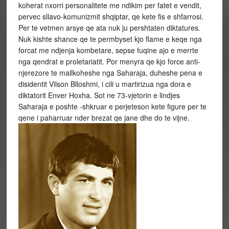
koherat nxorri personalitete me ndikim per fatet e vendit,
pervec sllavo-komunizmit shqiptar, qe kete fis e shfarrosi.
Per te vetmen arsye qe ata nuk ju pershtaten diktatures.
Nuk kishte shance qe te permbyset kjo flame e keqe nga
forcat me ndjenja kombetare, sepse fuqine ajo e merrte
nga qendrat e proletariatit. Por menyra qe kjo force anti-
njerezore te mallkoheshe nga Saharaja, duheshe pena e
disidentit Vilson Blloshmi, i cili u martirizua nga dora e
diktatorit Enver Hoxha. Sot ne 73-vjetorin e lindjes
Saharaja e poshte -shkruar e perjeteson kete figure per te
qene i paharruar nder brezat qe jane dhe do te vijne.