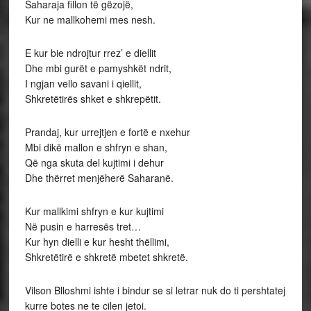
Saharaja fillon të gëzojë,
Kur ne mallkohemi mes nesh.
E kur bie ndrojtur rrez’ e diellit
Dhe mbi gurët e pamyshkët ndrit,
I ngjan vello savani i qiellit,
Shkretëtirës shket e shkrepëtit.
Prandaj, kur urrejtjen e fortë e nxehur
Mbi dikë mallon e shfryn e shan,
Që nga skuta del kujtimi i dehur
Dhe thërret menjëherë Saharanë.
Kur mallkimi shfryn e kur kujtimi
Në pusin e harresës tret…
Kur hyn dielli e kur hesht thëllimi,
Shkretëtirë e shkretë mbetet shkretë.
Vilson Blloshmi ishte i bindur se si letrar nuk do ti pershtatej
kurre botes ne te cilen jetoi.