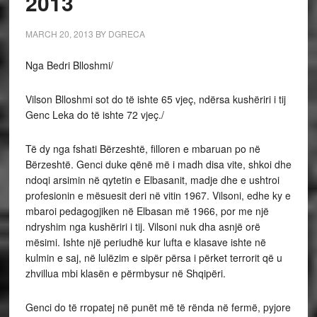
2013
MARCH 20, 2013
BY
DGRECA
Nga Bedri Blloshmi/
Vilson Blloshmi sot do të ishte 65 vjeç, ndërsa kushëriri i tij
Genc Leka do të ishte 72 vjeç./
Të dy nga fshati Bërzeshtë, filloren e mbaruan po në
Bërzeshtë. Genci duke qënë më i madh disa vite, shkoi dhe
ndoqi arsimin në qytetin e Elbasanit, madje dhe e ushtroi
profesionin e mësuesit deri në vitin 1967. Vilsoni, edhe ky e
mbaroi pedagogjiken në Elbasan më 1966, por me një
ndryshim nga kushëriri i tij. Vilsoni nuk dha asnjë orë
mësimi. Ishte një periudhë kur lufta e klasave ishte në
kulmin e saj, në lulëzim e sipër përsa i përket terrorit që u
zhvillua mbi klasën e përmbysur në Shqipëri.
Genci do të rropatej në punët më të rënda në fermë, pyjore