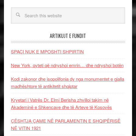
ARTIKUJT E FUNDIT
SPAÇI NUK E MPOSHTI SHPIRTIN
New York, qyteti që ndryshoi emrin… dhe ndryshoi botën
Kodi zakonor dhe isopolifonia dy nga monumentet e gjalla
madhështore të antikitetit shqiptar
Kryetari i Vatrës Dr. Elmi Berisha zhvilloi takim në
Akademinë e Shkencave dhe të Arteve të Kosovës
ÇËSHTJA ÇAME NË PARLAMENTIN E SHQIPËRISË
NË VITIN 1921