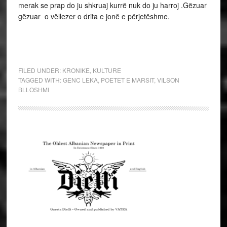
merak se prap do ju shkruaj kurrë nuk do ju harroj .Gëzuar
gëzuar o vëllezer o drita e jonë e përjetëshme.
FILED UNDER:
KRONIKE
,
KULTURE
TAGGED WITH:
GENC LEKA
,
POETET E MARSIT
,
VILSON
BLLOSHMI