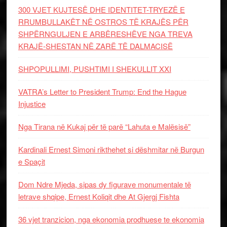
300 VJET KUJTESË DHE IDENTITET-TRYEZË E
RRUMBULLAKËT NË OSTROS TË KRAJËS PËR
SHPËRNGULJEN E ARBËRESHËVE NGA TREVA
KRAJË-SHESTAN NË ZARË TË DALMACISË
SHPOPULLIMI, PUSHTIMI I SHEKULLIT XXI
VATRA’s Letter to President Trump: End the Hague
Injustice
Nga Tirana në Kukaj për të parë “Lahuta e Malësisë”
Kardinali Ernest Simoni rikthehet si dëshmitar në Burgun
e Spaçit
Dom Ndre Mjeda, sipas dy figurave monumentale të
letrave shqipe, Ernest Koliqit dhe At Gjergj Fishta
36 vjet tranzicion, nga ekonomia prodhuese te ekonomia