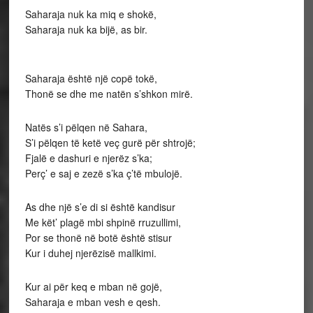
Saharaja nuk ka miq e shokë,
Saharaja nuk ka bijë, as bir.
Saharaja është një copë tokë,
Thonë se dhe me natën s’shkon mirë.
Natës s’i pëlqen në Sahara,
S’i pëlqen të ketë veç gurë për shtrojë;
Fjalë e dashuri e njerëz s’ka;
Perç’ e saj e zezë s’ka ç’të mbulojë.
As dhe një s’e di si është kandisur
Me kët’ plagë mbi shpinë rruzullimi,
Por se thonë në botë është stisur
Kur i duhej njerëzisë mallkimi.
Kur ai për keq e mban në gojë,
Saharaja e mban vesh e qesh.