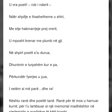
U vra poeti! – rob i nderit –
Ndër shpifje e thashetheme u shtri,
Me etje hakmarrjeje prej vrerit,
U mposht krenar me plumb në gji.
Në shpirt poetit s’iu durua,
Dhunimin e turpshëm kur e pa,
Përkundër fyerjes u çua,
I vetëm si më parë…dhe ra!
Kështu ranë dhe poetët tanë. Ranë për të mos u harruar
kurrë, për t’u lartësuar si një memorial madhështor në
piedestalin e martirëve të këtij kombi.