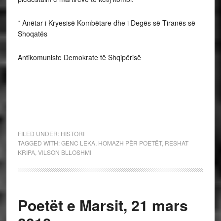
* Anëtar i Kryesisë Kombëtare dhe i Degës së Tiranës së
Shoqatës
Antikomuniste Demokrate të Shqipërisë
FILED UNDER:
HISTORI
TAGGED WITH:
GENC LEKA
,
HOMAZH PËR POETËT
,
RESHAT
KRIPA
,
VILSON BLLOSHMI
Poetët e Marsit, 21 mars