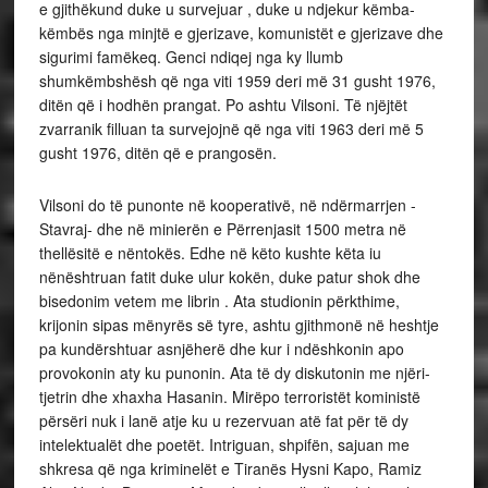
e gjithëkund duke u survejuar , duke u ndjekur këmba-
këmbës nga minjtë e gjerizave, komunistët e gjerizave dhe
sigurimi famëkeq. Genci ndiqej nga ky llumb
shumkëmbshësh që nga viti 1959 deri më 31 gusht 1976,
ditën që i hodhën prangat. Po ashtu Vilsoni. Të njëjtët
zvarranik filluan ta survejojnë që nga viti 1963 deri më 5
gusht 1976, ditën që e prangosën.
Vilsoni do të punonte në kooperativë, në ndërmarrjen -
Stavraj- dhe në minierën e Përrenjasit 1500 metra në
thellësitë e nëntokës. Edhe në këto kushte këta iu
nënështruan fatit duke ulur kokën, duke patur shok dhe
bisedonim vetem me librin . Ata studionin përkthime,
krijonin sipas mënyrës së tyre, ashtu gjithmonë në heshtje
pa kundërshtuar asnjëherë dhe kur i ndëshkonin apo
provokonin aty ku punonin. Ata të dy diskutonin me njëri-
tjetrin dhe xhaxha Hasanin. Mirëpo terroristët koministë
përsëri nuk i lanë atje ku u rezervuan atë fat për të dy
intelektualët dhe poetët. Intriguan, shpifën, sajuan me
shkresa që nga kriminelët e Tiranës Hysni Kapo, Ramiz