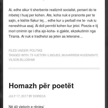
Ai, edhe sikur ti sherbente realizmit socialist, perseri do te
mbetej i huaj per kohen. Ate, koha nuk e pranonte per te
sajin, e kishte flakur tej… edhe kur u perball me te- nuk iu
neneshtrua asaj. Ai doli permbi kohen kur jetoi. Poezia e tij
mori cmimin qe i dha ajo-koha- e gjakte, ekzekutimin nga
Tirania. Ai nuk e tradhetoi as jeten as letersine…
FILED UNDER:
POLITIKE
TAGGED WITH:
73 VJETORI I LINDJES
,
MUHARREM HUDENISHTI
,
VILSON BLLOSHMI
Homazh për poetët
JULY 17, 2017
BY
DGRECA
Në 40 vjetorin e rënies/