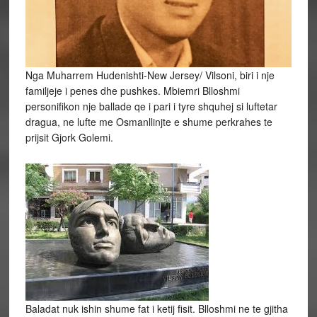
Nga Muharrem Hudenishti-New Jersey/ Vilsoni, biri i nje
familjeje i penes dhe pushkes. Mbiemri Blloshmi
personifikon nje ballade qe i pari i tyre shquhej si luftetar
dragua, ne lufte me Osmanllinjte e shume perkrahes te
prijsit Gjork Golemi.
Baladat nuk ishin shume fat i ketij fisit. Blloshmi ne te gjitha