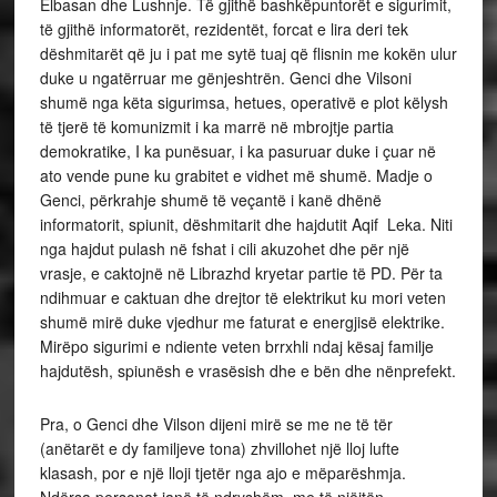
Elbasan dhe Lushnje. Të gjithë bashkëpuntorët e sigurimit,
të gjithë informatorët, rezidentët, forcat e lira deri tek
dëshmitarët që ju i pat me sytë tuaj që flisnin me kokën ulur
duke u ngatërruar me gënjeshtrën. Genci dhe Vilsoni
shumë nga këta sigurimsa, hetues, operativë e plot këlysh
të tjerë të komunizmit i ka marrë në mbrojtje partia
demokratike, I ka punësuar, i ka pasuruar duke i çuar në
ato vende pune ku grabitet e vidhet më shumë. Madje o
Genci, përkrahje shumë të veçantë i kanë dhënë
informatorit, spiunit, dëshmitarit dhe hajdutit Aqif Leka. Niti
nga hajdut pulash në fshat i cili akuzohet dhe për një
vrasje, e caktojnë në Librazhd kryetar partie të PD. Për ta
ndihmuar e caktuan dhe drejtor të elektrikut ku mori veten
shumë mirë duke vjedhur me faturat e energjisë elektrike.
Mirëpo sigurimi e ndiente veten brrxhli ndaj kësaj familje
hajdutësh, spiunësh e vrasësish dhe e bën dhe nënprefekt.
Pra, o Genci dhe Vilson dijeni mirë se me ne të tër
(anëtarët e dy familjeve tona) zhvillohet një lloj lufte
klasash, por e një lloji tjetër nga ajo e mëparëshmja.