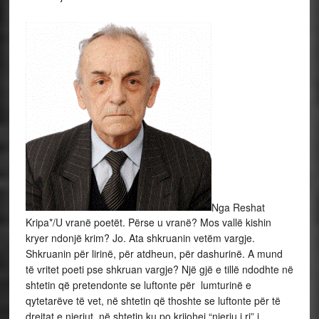
Nga Reshat
Kripa*/U vranë poetët. Përse u vranë? Mos vallë kishin
kryer ndonjë krim? Jo. Ata shkruanin vetëm vargje.
Shkruanin për lirinë, për atdheun, për dashurinë. A mund
të vritet poeti pse shkruan vargje? Një gjë e tillë ndodhte në
shtetin që pretendonte se luftonte për lumturinë e
qytetarëve të vet, në shtetin që thoshte se luftonte për të
drejtat e njeriut, në shtetin ku po krijohej “njeriu i ri” i