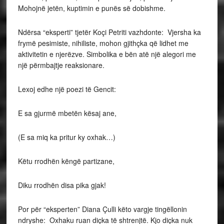
Mohojnë jetën, kuptimin e punës së dobishme.
Ndërsa “eksperti” tjetër Koçi Petriti vazhdonte: Vjersha ka
frymë pesimiste, nihiliste, mohon gjithçka që lidhet me
aktivitetin e njerëzve. Simbolika e bën atë një alegori me
një përmbajtje reaksionare.
Lexoj edhe një poezi të Gencit:
E sa gjurmë mbetën kësaj ane,
(E sa miq ka pritur ky oxhak…)
Këtu rrodhën këngë partizane,
Diku rrodhën disa pika gjak!
Por për “eksperten” Diana Çulli këto vargje tingëllonin
ndryshe: Oxhaku ruan diçka të shtrenjtë. Kjo diçka nuk