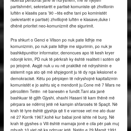
Ndërsa personat janë të ndryshëm, me të njëjtën
partishmëri, sekretarët e partisë komuniste që zhvillonin
luftën e klasës para ’90 –tës edhe tani po koministët
(sekretarët e partisë) zhvillojnë luftën e klasave,duke i
dhënë prioritet neo-komunizmit dhe sigurimit.
Pra shkurt o Genci e Vilson po nuk pate lidhje me
komunizmin, po nuk pate lidhje me sigurimin, po nuk je
bashkëpunëtor informator, denoncues apo të kesh kryer
ndonjë krim, PD nuk të përkrah ky është realiteti i sotëm që
po jetojmë. Asgjë nuk u vu në praktikë në ndryshimin e
sistemit nga ato që më shpjegonit ju të dy nga leksionet e
demokracisë. Këtu po përpiqen të ndryshojnë kapitalizmin
komunistët e jo ashtu siç e mendonit ju.Cone më 7 Mars ne
përcollëm Tetën në banesën e fundit.Tani ata janë
bashkuar të gjith Gjyshi, xhaxhi Hasani të kam thënë më
përpara se ndërroj jetë në kampin shfarosës të Spaçit. Në
krah të tyre është gjyshja që ti e varrose vet me ato duar
në 27 Korrik 1967,kohë kur babai jonë ishte në burg. Në
krah të gjyshes o Vili është mamaja jonë e cila për pak muj
mbush 10 vjet që ka ndrruar jetë. Natën e 29 Marsit 1991