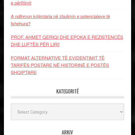
e përfitimit
A ndihmon krijimtaria në zbulimin e potencialeve të
fshehura?
PROF. AHMET QERIQI DHE EPOKA E REZISTENCЁS
DHE LUFTЁS PЁR LIRI!
FORMAT ALTERNATIVE TË EVIDENTIMIT TË
TARIFËS POSTARE NË HISTORINË E POSTËS
SHQIPTARE
KATEGORITË
Kategoritë
ARKIV