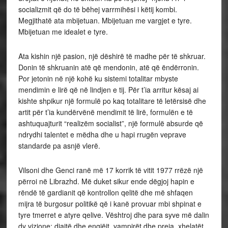
socializmit që do të bëhej varrmihësi i këtij kombi.
Megjithatë ata mbijetuan. Mbijetuan me vargjet e tyre.
Mbijetuan me idealet e tyre.
Ata kishin një pasion, një dëshirë të madhe për të shkruar.
Donin të shkruanin atë që mendonin, atë që ëndërronin.
Por jetonin në një kohë ku sistemi totalitar mbyste
mendimin e lirë që në lindjen e tij. Për t’ia arritur kësaj ai
kishte shpikur një formulë po kaq totalitare të letërsisë dhe
artit për t’ia kundërvënë mendimit të lirë, formulën e të
ashtuquajturit “realizëm socialist”, një formulë absurde që
ndrydhi talentet e mëdha dhe u hapi rrugën veprave
standarde pa asnjë vlerë.
Vilsoni dhe Genci ranë më 17 korrik të vitit 1977 rrëzë një
përroi në Librazhd. Më duket sikur ende dëgjoj hapin e
rëndë të gardianit që kontrollon qelitë dhe më shfaqen
mijra të burgosur politikë që i kanë provuar mbi shpinat e
tyre tmerret e atyre qelive. Vështroj dhe para syve më dalin
dy vizione: djajtë dhe engjëjt, vampirët dhe preja, xhelatët