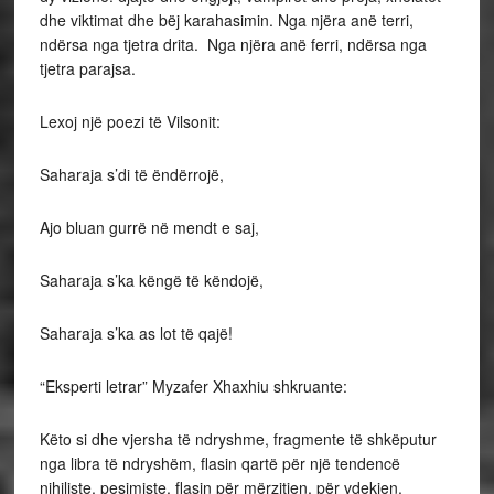
dhe viktimat dhe bëj karahasimin. Nga njëra anë terri,
ndërsa nga tjetra drita. Nga njëra anë ferri, ndërsa nga
tjetra parajsa.
Lexoj një poezi të Vilsonit:
Saharaja s’di të ëndërrojë,
Ajo bluan gurrë në mendt e saj,
Saharaja s’ka këngë të këndojë,
Saharaja s’ka as lot të qajë!
“Eksperti letrar” Myzafer Xhaxhiu shkruante:
Këto si dhe vjersha të ndryshme, fragmente të shkëputur
nga libra të ndryshëm, flasin qartë për një tendencë
nihiliste, pesimiste, flasin për mërzitjen, për vdekjen.