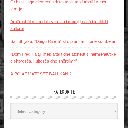
Oxhaku, nga elementi arkitektonik te simboli i trungut
familjar
Arbëreshët si model evropian i mbrojtjes së identitetit
kulturor
Sali Shijaku, “Diego Rivera” shqiptar i artit tonë kombëtar
“Dom Fred Kalaj, mes altarit dhe atdheut si hermeneutikë
e shpresës, kujtesës dhe shërbimit”
A PO ARMATOSET BALLKANI?
KATEGORITË
Kategoritë