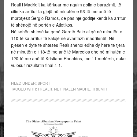
Reali i Madridit ka kërkuar me ngulm golin e barazimit, të
cilin ka arritur ta gjejë në minutën e 93-të me anë të
mbrotjësit Sergio Ramos, që pas një goditje këndi ka arritur
të shënojë në portën e Atletikos.
Në kohën shtesë ka qenë Gareth Bale ai që në minutën e
110-të ka arritur të kalojë në avantazh madrilenët. Në
pjesën e dytë të shtesës Reali shënoi edhe dy herë të tjera
në minutën e 118-të me anë të Marcelos dhe në minutën e
120-të me anë të Kristiano Ronaldos, me 11 metërsh, duke
vulosur rezultatin final 4-1.
FILED UNDER:
SPORT
TAGGED WITH:
I REALIT
,
NE FINALEN MADHE
,
TRIUMFI