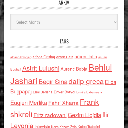
ARKIV
Arkiv
TAGS
arben llalla
alfons Grishaj
Anton Cefa
asllan
albano kolonjari
Behlul
Astrit Lulushi
Aurenc Bebja
Bushati
Jashari
dalip greca
Beqir Sina
Elida
Buçpapaj
Enver Bytyci
Elmi Berisha
Ermira Babamusta
Frank
Eugjen Merlika
Fahri Xharra
shkreli
Ilir
Gezim Llojdia
Fritz radovani
Levonja
Interviste
Kolec Traboini
Keze Kozeta Zylo