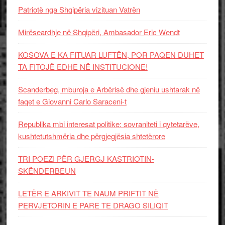
Patriotë nga Shqipëria vizituan Vatrën
Mirëseardhje në Shqipëri, Ambasador Eric Wendt
KOSOVA E KA FITUAR LUFTËN, POR PAQEN DUHET
TA FITOJË EDHE NË INSTITUCIONE!
Scanderbeg, mburoja e Arbërisë dhe gjeniu ushtarak në
faqet e Giovanni Carlo Saraceni-t
Republika mbi interesat politike: sovraniteti i qytetarëve,
kushtetutshmëria dhe përgjegjësia shtetërore
TRI POEZI PËR GJERGJ KASTRIOTIN-
SKËNDERBEUN
LETËR E ARKIVIT TE NAUM PRIFTIT NË
PERVJETORIN E PARE TE DRAGO SILIQIT