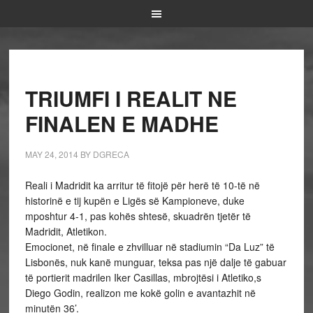
TRIUMFI I REALIT NE
FINALEN E MADHE
MAY 24, 2014
BY
DGRECA
Reali i Madridit ka arritur të fitojë për herë të 10-të në
historinë e tij kupën e Ligës së Kampioneve, duke
mposhtur 4-1, pas kohës shtesë, skuadrën tjetër të
Madridit, Atletikon.
Emocionet, në finale e zhvilluar në stadiumin “Da Luz” të
Lisbonës, nuk kanë munguar, teksa pas një dalje të gabuar
të portierit madrilen Iker Casillas, mbrojtësi i Atletiko,s
Diego Godin, realizon me kokë golin e avantazhit në
minutën 36’.