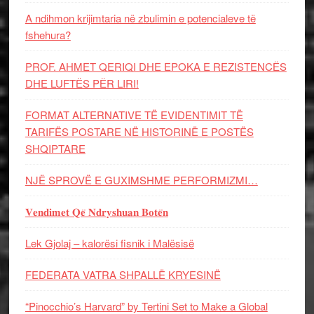
A ndihmon krijimtaria në zbulimin e potencialeve të
fshehura?
PROF. AHMET QERIQI DHE EPOKA E REZISTENCЁS
DHE LUFTЁS PЁR LIRI!
FORMAT ALTERNATIVE TË EVIDENTIMIT TË
TARIFËS POSTARE NË HISTORINË E POSTËS
SHQIPTARE
NJË SPROVË E GUXIMSHME PERFORMIZMI…
𝐕𝐞𝐧𝐝𝐢𝐦𝐞𝐭 𝐐𝐞̈ 𝐍𝐝𝐫𝐲𝐬𝐡𝐮𝐚𝐧 𝐁𝐨𝐭𝐞̈𝐧
Lek Gjolaj – kalorësi fisnik i Malësisë
FEDERATA VATRA SHPALLË KRYESINË
“Pinocchio’s Harvard” by Tertini Set to Make a Global