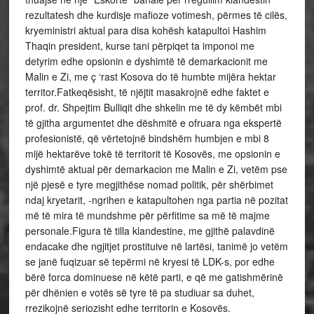
rezultatesh dhe kurdisje mafioze votimesh, përmes të cilës,
kryeministri aktual para disa kohësh katapultoi Hashim
Thaqin president, kurse tani përpiqet ta imponoi me
detyrim edhe opsionin e dyshimtë të demarkacionit me
Malin e Zi, me ç ‘rast Kosova do të humbte mijëra hektar
territor.Fatkeqësisht, të njëjtit masakrojnë edhe faktet e
prof. dr. Shpejtim Bulliqit dhe shkelin me të dy këmbët mbi
të gjitha argumentet dhe dëshmitë e ofruara nga ekspertë
profesionistë, që vërtetojnë bindshëm humbjen e mbi 8
mijë hektarëve tokë të territorit të Kosovës, me opsionin e
dyshimtë aktual për demarkacion me Malin e Zi, vetëm pse
një pjesë e tyre megjithëse nomad politik, për shërbimet
ndaj kryetarit, -ngrihen e katapultohen nga partia në pozitat
më të mira të mundshme për përfitime sa më të majme
personale.Figura të tilla klandestine, me gjithë palavdinë
endacake dhe ngjitjet prostituive në lartësi, tanimë jo vetëm
se janë fuqizuar së tepërmi në kryesi të LDK-s, por edhe
bërë forca dominuese në këtë parti, e që me gatishmërinë
për dhënien e votës së tyre të pa studiuar sa duhet,
rrezikojnë seriozisht edhe territorin e Kosovës.