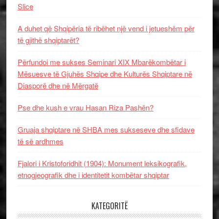
Slice
A duhet që Shqipëria të ribëhet një vend i jetueshëm për
të gjithë shqiptarët?
Përfundoi me sukses Seminari XIX Mbarëkombëtar i
Mësuesve të Gjuhës Shqipe dhe Kulturës Shqiptare në
Diasporë dhe në Mërgatë
Pse dhe kush e vrau Hasan Riza Pashën?
Gruaja shqiptare në SHBA mes sukseseve dhe sfidave
të së ardhmes
Fjalori i Kristoforidhit (1904): Monument leksikografik,
etnogjeografik dhe i identitetit kombëtar shqiptar
KATEGORITË