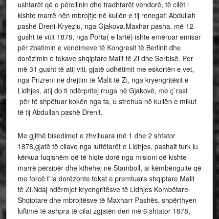
ushtarët që e përcillnin dhe tradhtarët vendorë, të cilët i
kishte marrë nën mbrojtje në kullën e tij renegati Abdullah
pashë Dreni-Kryeziu, nga Gjakova.Maxhar pasha, më 12
gusht të vitit 1878, nga Porta( e lartë) ishte emëruar emisar
për zbatimin e vendimeve të Kongresit të Berlinit dhe
dorëzimin e tokave shqiptare Malit të Zi dhe Serbisë. Por
më 31 gusht të atij viti, gjatë udhëtimit me eskortën e vet,
nga Prizreni në drejtim të Malit të Zi, nga kryengritësit e
Lidhjes, atij do ti ndërpritej rruga në Gjakovë, me ç`rast
për të shpëtuar kokën nga ta, u strehua në kullën e mikut
të tij Abdullah pashë Drenit.
Me gjithë bisedimet e zhvilluara më 1 dhe 2 shtator
1878,gjatë të cilave nga luftëtarët e Lidhjes, pashait turk iu
kërkua fuqishëm që të hiqte dorë nga misioni që kishte
marrë përsipër dhe kthehej në Stamboll, ai këmbëngulte që
me forcë t`ia dorëzonte tokat e premtuara shqiptare Malit
të Zi.Ndaj ndërmjet kryengritësve të Lidhjes Kombëtare
Shqiptare dhe mbrojtësve të Maxharr Pashës, shpërthyen
luftime të ashpra të cilat zgjatën deri më 6 shtator 1878,