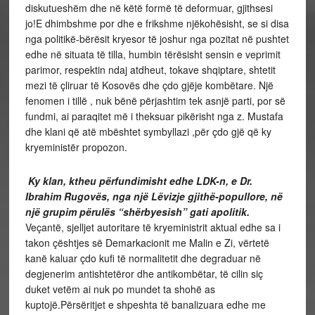
diskutueshëm dhe në këtë formë të deformuar, gjithsesi
jo!E dhimbshme por dhe e frikshme njëkohësisht, se si disa
nga politikë-bërësit kryesor të joshur nga pozitat në pushtet
edhe në situata të tilla, humbin tërësisht sensin e veprimit
parimor, respektin ndaj atdheut, tokave shqiptare, shtetit
mezi të çliruar të Kosovës dhe çdo gjëje kombëtare. Një
fenomen i tillë , nuk bënë përjashtim tek asnjë parti, por së
fundmi, ai paraqitet më i theksuar pikërisht nga z. Mustafa
dhe klani që atë mbështet symbyllazi ,për çdo gjë që ky
kryeministër propozon.
Ky klan, ktheu përfundimisht edhe LDK-n, e Dr.
Ibrahim Rugovës, nga një Lëvizje gjithë-popullore, në
një grupim përulës “shërbyesish” gati apolitik.
Veçantë, sjelljet autoritare të kryeministrit aktual edhe sa i
takon çështjes së Demarkacionit me Malin e Zi, vërtetë
kanë kaluar çdo kufi të normalitetit dhe degraduar në
degjenerim antishtetëror dhe antikombëtar, të cilin siç
duket vetëm ai nuk po mundet ta shohë as
kuptojë.Përsëritjet e shpeshta të banalizuara edhe me