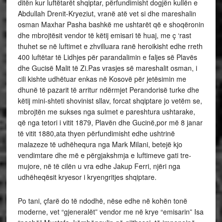
ditën kur luftëtarët shqiptar, përfundimisht dogjën kullën e
Abdullah Drenit-Kryeziut, vranë atë vet si dhe mareshalin
osman Maxhar Pasha bashkë me ushtarët që e shoqëronin
dhe mbrojtësit vendor të këtij emisari të huaj, me ç ‘rast
thuhet se në luftimet e zhvilluara ranë heroikisht edhe rreth
400 luftëtar të Lidhjes për parandalimin e faljes së Plavës
dhe Gucisë Malit të Zi.Pas vrasjes së mareshalit osman, i
cili kishte udhëtuar enkas në Kosovë për jetësimin me
dhunë të pazarit të arritur ndërmjet Perandorisë turke dhe
këtij mini-shteti shovinist sllav, forcat shqiptare jo vetëm se,
mbrojtën me sukses nga sulmet e pareshtura ushtarake,
që nga tetori i vitit 1879, Plavën dhe Gucinë,por më 8 janar
të vitit 1880,ata thyen përfundimisht edhe ushtrinë
malazeze të udhëhequra nga Mark Milani, betejë kjo
vendimtare dhe më e përgjakshmja e luftimeve gati tre-
mujore, në të cilën u vra edhe Jakup Ferri, njëri nga
udhëheqësit kryesor i kryengritjes shqiptare.
Po tani, çfarë do të ndodhë, nëse edhe në kohën tonë
moderne, vet “gjeneralët” vendor me në krye “emisarin” Isa