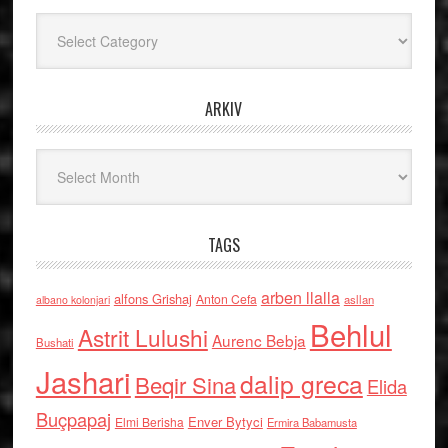
Kategoritë
ARKIV
Arkiv
TAGS
arben llalla
alfons Grishaj
Anton Cefa
asllan
albano kolonjari
Behlul
Astrit Lulushi
Aurenc Bebja
Bushati
Jashari
dalip greca
Beqir Sina
Elida
Buçpapaj
Enver Bytyci
Elmi Berisha
Ermira Babamusta