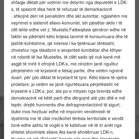
shfaqje diktati për votimin me detyrim nga deputetët e LDK-
s, të opsionit disa herë të refuzuar të demarkacionit
, shkojnë deri në penalizëm dhe akt autoritar, ngjashëm me
veprimet e sistemit sllavo-komunist, ish pjesëtar aktiv i të
cilit ishte edhe vet z. Mustafa.Fatkeqësia qëndron edhe në
faktin se pikërisht këto krijesa tanimë të konsumuara dhe të
jashtë-kohëshme, që interesi i ka tjetërsuar tërësisht,
zhveshur nga idealizmi e sinqeriteti kombëtar dhe kthyer
në robotë të Isa Mustafës, të cilët sado që nuk kanë më
asgjë të mirë ti ofrojnë LDK-s, me cinizëm janë ngulitur
përjetshëm në kryesinë e kësaj partie, dhe vetëm ngrenë
duart- për çdo diktat të kryetarit të tyre. Këto klane të vjetra
proletare, jo vetëm se janë ngurtësuara përjetësisht në
kryesinë e LDK-s, por, ata po e mbysin nga brenda edhe
demokracinë në këtë parti dhe dërgojnë atë çdo ditë e më
tepër, drejtë humnerës dhe defragmentarizimit të sigurt,
duke mos hezituar edhe në imponim vendimesh të
dyshimta me të cilat rrezikohet tërësia territoriale e vendit
tonë edhe ashtu të vogël e të kafshuar në të tri anët nga
shtetet shoviniste sllave.Ata kanë shndërruar LDK-n,
thuajse në një “Eskortë” banale për rregullim klandestin