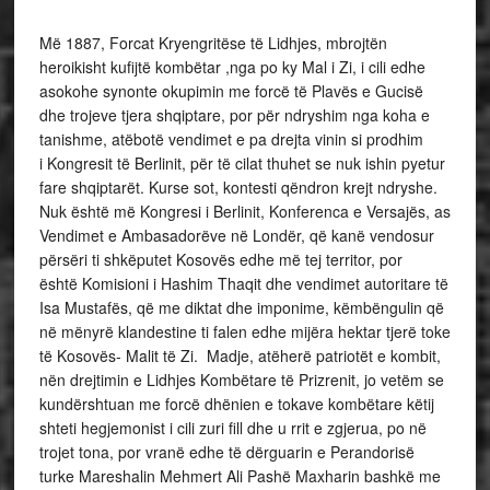
Më 1887, Forcat Kryengritëse të Lidhjes, mbrojtën
heroikisht kufijtë kombëtar ,nga po ky Mal i Zi, i cili edhe
asokohe synonte okupimin me forcë të Plavës e Gucisë
dhe trojeve tjera shqiptare, por për ndryshim nga koha e
tanishme, atëbotë vendimet e pa drejta vinin si prodhim
i Kongresit të Berlinit, për të cilat thuhet se nuk ishin pyetur
fare shqiptarët. Kurse sot, kontesti qëndron krejt ndryshe.
Nuk është më Kongresi i Berlinit, Konferenca e Versajës, as
Vendimet e Ambasadorëve në Londër, që kanë vendosur
përsëri ti shkëputet Kosovës edhe më tej territor, por
është Komisioni i Hashim Thaqit dhe vendimet autoritare të
Isa Mustafës, që me diktat dhe imponime, këmbëngulin që
në mënyrë klandestine ti falen edhe mijëra hektar tjerë toke
të Kosovës- Malit të Zi. Madje, atëherë patriotët e kombit,
nën drejtimin e Lidhjes Kombëtare të Prizrenit, jo vetëm se
kundërshtuan me forcë dhënien e tokave kombëtare këtij
shteti hegjemonist i cili zuri fill dhe u rrit e zgjerua, po në
trojet tona, por vranë edhe të dërguarin e Perandorisë
turke Mareshalin Mehmert Ali Pashë Maxharin bashkë me