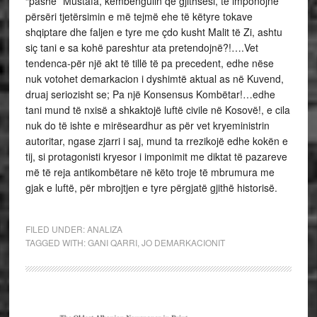
“pashë” Mustafa, këmbëngulin që gjithsesi, të imponojnë
përsëri tjetërsimin e më tejmë ehe të këtyre tokave
shqiptare dhe faljen e tyre me çdo kusht Malit të Zi, ashtu
siç tani e sa kohë pareshtur ata pretendojnë?!….Vet
tendenca-për një akt të tillë të pa precedent, edhe nëse
nuk votohet demarkacion i dyshimtë aktual as në Kuvend,
druaj seriozisht se; Pa një Konsensus Kombëtar!…edhe
tani mund të nxisë a shkaktojë luftë civile në Kosovë!, e cila
nuk do të ishte e mirëseardhur as për vet kryeministrin
autoritar, ngase zjarri i saj, mund ta rrezikojë edhe kokën e
tij, si protagonisti kryesor i imponimit me diktat të pazareve
më të reja antikombëtare në këto troje të mbrumura me
gjak e luftë, për mbrojtjen e tyre përgjatë gjithë historisë.
FILED UNDER:
ANALIZA
TAGGED WITH:
GANI QARRI
,
JO DEMARKACIONIT