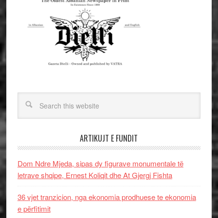
ARTIKUJT E FUNDIT
Dom Ndre Mjeda, sipas dy figurave monumentale të
letrave shqipe, Ernest Koliqit dhe At Gjergj Fishta
36 vjet tranzicion, nga ekonomia prodhuese te ekonomia
e përfitimit