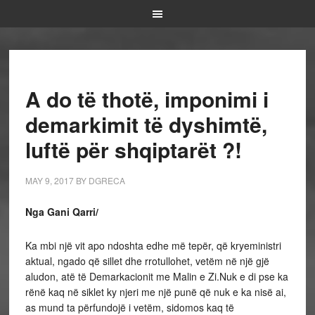
A do të thotë, imponimi i
demarkimit të dyshimtë,
luftë për shqiptarët ?!
MAY 9, 2017
BY
DGRECA
Nga Gani Qarri/
Ka mbi një vit apo ndoshta edhe më tepër, që kryeministri
aktual, ngado që sillet dhe rrotullohet, vetëm në një gjë
aludon, atë të Demarkacionit me Malin e Zi.Nuk e di pse ka
rënë kaq në siklet ky njeri me një punë që nuk e ka nisë ai,
as mund ta përfundojë i vetëm, sidomos kaq të