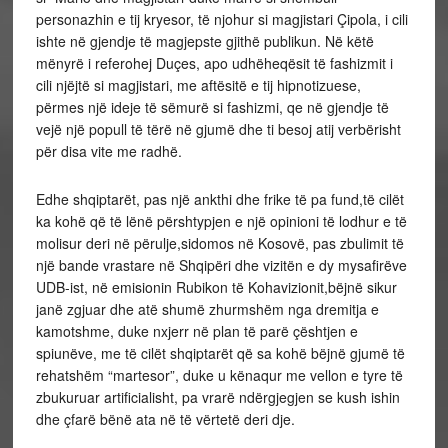
personazhin e tij kryesor, të njohur si magjistari Çipola, i cili
ishte në gjendje të magjepste gjithë publikun. Në këtë
mënyrë i referohej Duçes, apo udhëheqësit të fashizmit i
cili njëjtë si magjistari, me aftësitë e tij hipnotizuese,
përmes një ideje të sëmurë si fashizmi, qe në gjendje të
vejë një popull të tërë në gjumë dhe ti besoj atij verbërisht
për disa vite me radhë.
Edhe shqiptarët, pas një ankthi dhe frike të pa fund,të cilët
ka kohë që të lënë përshtypjen e një opinioni të lodhur e të
molisur deri në përulje,sidomos në Kosovë, pas zbulimit të
një bande vrastare në Shqipëri dhe vizitën e dy mysafirëve
UDB-ist, në emisionin Rubikon të Kohavizionit,bëjnë sikur
janë zgjuar dhe atë shumë zhurmshëm nga dremitja e
kamotshme, duke nxjerr në plan të parë çështjen e
spiunëve, me të cilët shqiptarët që sa kohë bëjnë gjumë të
rehatshëm “martesor”, duke u kënaqur me vellon e tyre të
zbukuruar artificialisht, pa vrarë ndërgjegjen se kush ishin
dhe çfarë bënë ata në të vërtetë deri dje.