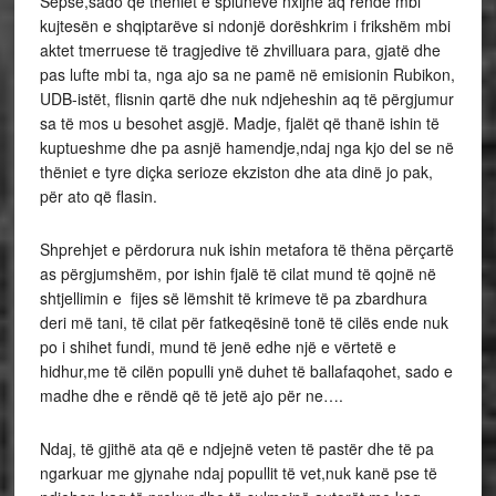
Sepse,sado që thëniet e spiunëve nxijnë aq rëndë mbi
kujtesën e shqiptarëve si ndonjë dorëshkrim i frikshëm mbi
aktet tmerruese të tragjedive të zhvilluara para, gjatë dhe
pas lufte mbi ta, nga ajo sa ne pamë në emisionin Rubikon,
UDB-istët, flisnin qartë dhe nuk ndjeheshin aq të përgjumur
sa të mos u besohet asgjë. Madje, fjalët që thanë ishin të
kuptueshme dhe pa asnjë hamendje,ndaj nga kjo del se në
thëniet e tyre diçka serioze ekziston dhe ata dinë jo pak,
për ato që flasin.
Shprehjet e përdorura nuk ishin metafora të thëna përçartë
as përgjumshëm, por ishin fjalë të cilat mund të qojnë në
shtjellimin e fijes së lëmshit të krimeve të pa zbardhura
deri më tani, të cilat për fatkeqësinë tonë të cilës ende nuk
po i shihet fundi, mund të jenë edhe një e vërtetë e
hidhur,me të cilën populli ynë duhet të ballafaqohet, sado e
madhe dhe e rëndë që të jetë ajo për ne….
Ndaj, të gjithë ata që e ndjejnë veten të pastër dhe të pa
ngarkuar me gjynahe ndaj popullit të vet,nuk kanë pse të