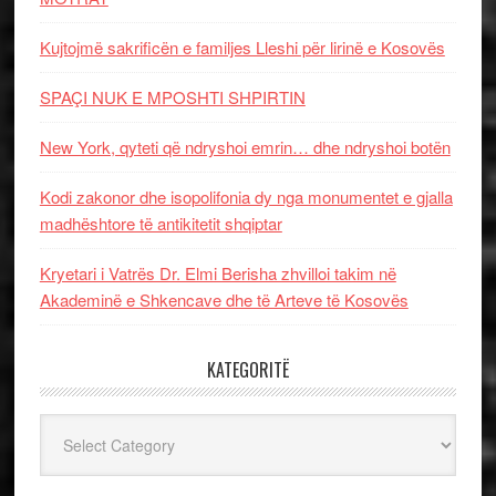
Kujtojmë sakrificën e familjes Lleshi për lirinë e Kosovës
SPAÇI NUK E MPOSHTI SHPIRTIN
New York, qyteti që ndryshoi emrin… dhe ndryshoi botën
Kodi zakonor dhe isopolifonia dy nga monumentet e gjalla
madhështore të antikitetit shqiptar
Kryetari i Vatrës Dr. Elmi Berisha zhvilloi takim në
Akademinë e Shkencave dhe të Arteve të Kosovës
KATEGORITË
Kategoritë