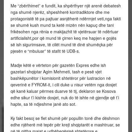
Me “zbërthimet” e fundit, ka shpërthyer një arenë debatesh
nga shumë njerëz, shpeshherë kontradiktore dhe me
protagonistë të pa pajtuar asnjëherë ndërmjet veti,nga fakti
se shumë kush mund ta ketë mizën nën kapuç dhe tani
frikësohen nga rënia e makijazhit të vjetërsuar të ndërtuar
artificialisht,por që mund të çirren keq me hapjen e gojës
së ish sigurimsave, të cilët mund të dinë shumëçka për
pjesën e “mbuluar” të stafit të UDB-s.
Madje këtë e vërteton për gazetën Expres edhe ish
gazetari shqiptar Agim Mehmeti, tash e pesë vjet
bashkëpunëtor i komisionit shtetëror për lustracion në
qeverinë e FYROM-it, i cili duke u nisur vetëm nga dosjet
që kanë kaluar përmes duarve të tij, deklaron se Kosova
edhe sikur t’i kishte dosjet, nuk do të ishte në gjendje që t’i
hapte, sa të ndjeshme janë ato sot.
Ky fakt besoj se flet shumë për popullin tonë dhe dëshmon
edhe njëherë më tepër për krejt shqiptarët e mashtruar, se
në të gjitha majat e udhëheqësisë shtetërore e