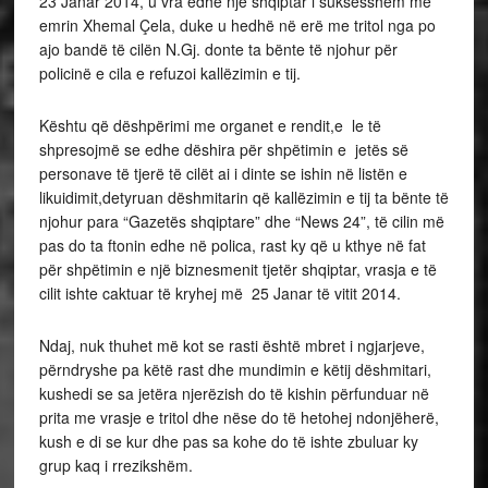
23 Janar 2014, u vra edhe një shqiptar i suksesshëm me
emrin Xhemal Çela, duke u hedhë në erë me tritol nga po
ajo bandë të cilën N.Gj. donte ta bënte të njohur për
policinë e cila e refuzoi kallëzimin e tij.
Kështu që dëshpërimi me organet e rendit,e le të
shpresojmë se edhe dëshira për shpëtimin e jetës së
personave të tjerë të cilët ai i dinte se ishin në listën e
likuidimit,detyruan dëshmitarin që kallëzimin e tij ta bënte të
njohur para “Gazetës shqiptare” dhe “News 24”, të cilin më
pas do ta ftonin edhe në polica, rast ky që u kthye në fat
për shpëtimin e një biznesmenit tjetër shqiptar, vrasja e të
cilit ishte caktuar të kryhej më 25 Janar të vitit 2014.
Ndaj, nuk thuhet më kot se rasti është mbret i ngjarjeve,
përndryshe pa këtë rast dhe mundimin e këtij dëshmitari,
kushedi se sa jetëra njerëzish do të kishin përfunduar në
prita me vrasje e tritol dhe nëse do të hetohej ndonjëherë,
kush e di se kur dhe pas sa kohe do të ishte zbuluar ky
grup kaq i rrezikshëm.