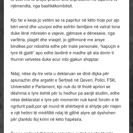
njëmendta, nga bashkëkombësit.
Kjo far e keqe,jo vetëm se ra papritur në këto troje por ajo
bëri vend dhe uzurpoi edhe sofrën familjare në vatrat tona
duke lënë mbresën e vajeve, gjëmave e dënesave, nga
varfëria, plagët dhe vrasjet, jo gjithmonë me arsye
bindëse,por ndoshta edhe për inate personale, “kapuçin e
tyre të gjatë” apo edhe lavdinë e madhe që ata donin ti
thurnin vetvetes duke ecur mbi gjakun shqiptar.
Ndaj, nëse dy-tre veta u deklaruan se dinë diçka për
spiunazhin dhe argatët e Serbisë në Qeveri, Polici, FSK,
Universitet e Parlament, kjo nuk do të thotë apriori se
dëshmia e tyre është për tu hedhur pa asnjë studim, edhe
nëse deklaratat e tyre për momentin nuk kanë forcën e të
ngriturit padi,por që mund të shërbejnë si shtytje për nisjen
e një hetimi të mirëfilltë ndaj të gjithë atyre që dyshohen
për çfarëdo lloj krimi në këto hapësira.