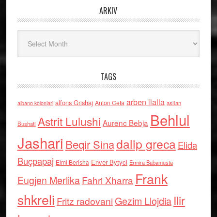
ARKIV
Arkiv
TAGS
arben llalla
alfons Grishaj
Anton Cefa
asllan
albano kolonjari
Behlul
Astrit Lulushi
Aurenc Bebja
Bushati
Jashari
dalip greca
Beqir Sina
Elida
Buçpapaj
Enver Bytyci
Elmi Berisha
Ermira Babamusta
Frank
Eugjen Merlika
Fahri Xharra
shkreli
Ilir
Gezim Llojdia
Fritz radovani