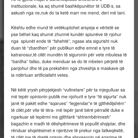
institucionale, ka aq shumë bashkëpunëtor të UDB-s, sa
askush nga ne,nuk do ta ketë marr me mend, deri më tani.
Kështu edhe mund të vetëkuptohet arsyeja e vërtetë se
pse bëhet kaq shumë zhurmë kundër spiunëve të njohur
nga spiunët ende të “fshehtë”, ngase ata sigurisht nuk
duan të “zbardhen” për publikun edhe emrat e tyre të
katranosur,të cilët mundën të siguronin për vete mbulesa të
“bardha” fallso, duke menduar se do të mbeten përjetë të
panjohur dhe të pa prekshëm nga zhveshja e maskave që
ia ndërtuan artificialisht vetes.
Në këtë yrysh përpjekjesh “vullnetare” për ta mjegulluar sa
më tepër opinionin publik me njohurit e tyre “të sigurta” nuk
janë të pakët edhe “sqarues” “legjendar”e të gjithëdijshëm”
të cilët,për vite të tëra- më tepër janë bërë përrallë duke e
ngarkuar së tepërmi me gjithfarë “shtrembërimesh”
bagazhin e madh të dëshpërimeve të popullit shqiptar, dhe
rënduar shqetësimet e njerëzve të prekur nga fatkeqësitë,
të cilët me të drejtë prisnin dhe shpresonin në sqarime të