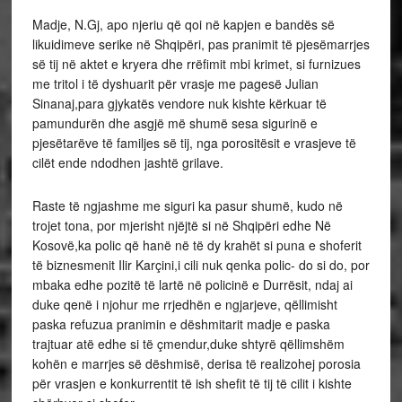
Madje, N.Gj, apo njeriu që qoi në kapjen e bandës së
likuidimeve serike në Shqipëri, pas pranimit të pjesëmarrjes
së tij në aktet e kryera dhe rrëfimit mbi krimet, si furnizues
me tritol i të dyshuarit për vrasje me pagesë Julian
Sinanaj,para gjykatës vendore nuk kishte kërkuar të
pamundurën dhe asgjë më shumë sesa sigurinë e
pjesëtarëve të familjes së tij, nga porositësit e vrasjeve të
cilët ende ndodhen jashtë grilave.
Raste të ngjashme me siguri ka pasur shumë, kudo në
trojet tona, por mjerisht njëjtë si në Shqipëri edhe Në
Kosovë,ka polic që hanë në të dy krahët si puna e shoferit
të biznesmenit Ilir Karçini,i cili nuk qenka polic- do si do, por
mbaka edhe pozitë të lartë në policinë e Durrësit, ndaj ai
duke qenë i njohur me rrjedhën e ngjarjeve, qëllimisht
paska refuzua pranimin e dëshmitarit madje e paska
trajtuar atë edhe si të çmendur,duke shtyrë qëllimshëm
kohën e marrjes së dëshmisë, derisa të realizohej porosia
për vrasjen e konkurrentit të ish shefit të tij të cilit i kishte