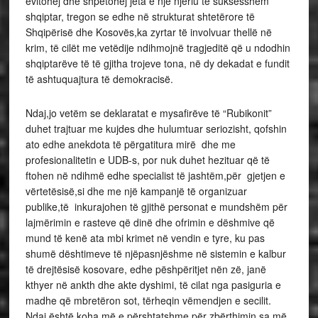
evitohej dhe shpëtohej jeta e një njeriu të suksesshëm
shqiptar, tregon se edhe në strukturat shtetërore të
Shqipërisë dhe Kosovës,ka zyrtar të involvuar thellë në
krim, të cilët me vetëdije ndihmojnë tragjeditë që u ndodhin
shqiptarëve të të gjitha trojeve tona, në dy dekadat e fundit
të ashtuquajtura të demokracisë.
Ndaj,jo vetëm se deklaratat e mysafirëve të “Rubikonit”
duhet trajtuar me kujdes dhe hulumtuar seriozisht, qofshin
ato edhe anekdota të përgatitura mirë dhe me
profesionalitetin e UDB-s, por nuk duhet hezituar që të
ftohen në ndihmë edhe specialist të jashtëm,për gjetjen e
vërtetësisë,si dhe me një kampanjë të organizuar
publike,të inkurajohen të gjithë personat e mundshëm për
lajmërimin e rasteve që dinë dhe ofrimin e dëshmive që
mund të kenë ata mbi krimet në vendin e tyre, ku pas
shumë dështimeve të njëpasnjëshme në sistemin e kalbur
të drejtësisë kosovare, edhe pëshpëritjet nën zë, janë
kthyer në ankth dhe akte dyshimi, të cilat nga pasiguria e
madhe që mbretëron sot, tërheqin vëmendjen e secilit.
Ndaj është koha më e përshtatshme për zbërthimin sa më