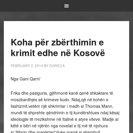
Koha për zbërthimin e
krimit edhe në Kosovë
FEBRUARY 2, 2014
BY
DGRECA
Nga
Gani Qarri/
Frika dhe pasiguria, gjithmonë kanë qenë shkaktare të
moszbardhjes së krimeve kudo. Ndaj,që në kohën e
fashizmit,vetëm një shkrimtar i madh si Thomas Mann,
mundi të shprehte qëndrimin e tij kundërshtues ndaj kësaj
ideologjie të rrezikshme në Italinë e atyre viteve. Madje ai
këtë e bëri në njërën nga novelat e tij më të njohura
si “Mario dhe magjistari”duke marrë si shembull