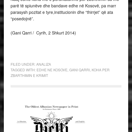
parë të spiunëve dhe bandave edhe në Kosovë, pa marr
parasysh pozitat e tyre,institucionin dhe “thirrjet” që ata
“posedojnë”.
(Gani Qarri / Cyrih, 2 Shkurt 2014)
FILED UNDER:
ANALIZA
TAGGED WITH:
EDHE NE KOSOVE
,
GANI QARRI
,
KOHA PER
ZBARTHIMIN E KRIMIT