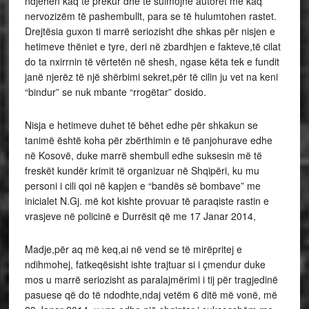
ndjehen kaq të prekur dhe të sulmojnë autorët me kaq
nervozizëm të pashembullt, para se të hulumtohen rastet.
Drejtësia guxon ti marrë seriozisht dhe shkas për nisjen e
hetimeve thëniet e tyre, deri në zbardhjen e fakteve,të cilat
do ta nxirrnin të vërtetën në shesh, ngase këta tek e fundit
janë njerëz të një shërbimi sekret,për të cilin ju vet na keni
“bindur” se nuk mbante “rrogëtar” dosido.
Nisja e hetimeve duhet të bëhet edhe për shkakun se
tanimë është koha për zbërthimin e të panjohurave edhe
në Kosovë, duke marrë shembull edhe suksesin më të
freskët kundër krimit të organizuar në Shqipëri, ku mu
personi i cili qoi në kapjen e “bandës së bombave” me
inicialet N.Gj. më kot kishte provuar të paraqiste rastin e
vrasjeve në policinë e Durrësit që me 17 Janar 2014,
Madje,për aq më keq,ai në vend se të mirëpritej e
ndihmohej, fatkeqësisht ishte trajtuar si i çmendur duke
mos u marrë seriozisht as paralajmërimi i tij për tragjedinë
pasuese që do të ndodhte,ndaj vetëm 6 ditë më vonë, më