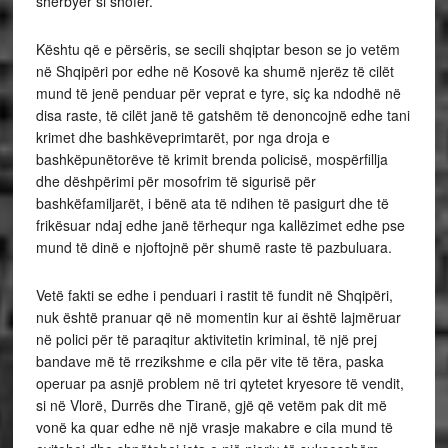
shërbyer si shofer.
Kështu që e përsëris, se secili shqiptar beson se jo vetëm
në Shqipëri por edhe në Kosovë ka shumë njerëz të cilët
mund të jenë penduar për veprat e tyre, siç ka ndodhë në
disa raste, të cilët janë të gatshëm të denoncojnë edhe tani
krimet dhe bashkëveprimtarët, por nga droja e
bashkëpunëtorëve të krimit brenda policisë, mospërfillja
dhe dëshpërimi për mosofrim të sigurisë për
bashkëfamiljarët, i bënë ata të ndihen të pasigurt dhe të
frikësuar ndaj edhe janë tërhequr nga kallëzimet edhe pse
mund të dinë e njoftojnë për shumë raste të pazbuluara.
Vetë fakti se edhe i penduari i rastit të fundit në Shqipëri,
nuk është pranuar që në momentin kur ai është lajmëruar
në polici për të paraqitur aktivitetin kriminal, të një prej
bandave më të rrezikshme e cila për vite të tëra, paska
operuar pa asnjë problem në tri qytetet kryesore të vendit,
si në Vlorë, Durrës dhe Tiranë, gjë që vetëm pak dit më
vonë ka quar edhe në një vrasje makabre e cila mund të