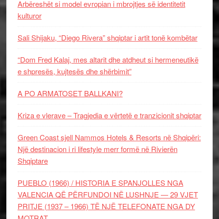
Arbëreshët si model evropian i mbrojtjes së identitetit
kulturor
Sali Shijaku, “Diego Rivera” shqiptar i artit tonë kombëtar
“Dom Fred Kalaj, mes altarit dhe atdheut si hermeneutikë
e shpresës, kujtesës dhe shërbimit”
A PO ARMATOSET BALLKANI?
Kriza e vlerave – Tragjedia e vërtetë e tranzicionit shqiptar
Green Coast sjell Nammos Hotels & Resorts në Shqipëri:
Një destinacion i ri lifestyle merr formë në Rivierën
Shqiptare
PUEBLO (1966) / HISTORIA E SPANJOLLES NGA
VALENCIA QË PËRFUNDOI NË LUSHNJE — 29 VJET
PRITJE (1937 – 1966) TË NJË TELEFONATE NGA DY
MOTRAT