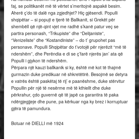
faj, se politikanët më të vërtet s’meritojnë aspakë besim.
Aherë ç’do të dalë nga zgjedhjet? Hiç gjësendi. Populli
shqipëtar – si popujt e tjerë të Ballkanit, si Grekët për
shembëll që një-qint vjet me radhë s’kanë patur veç se
partira personash, “Trikupiste” dhe “Delijaniste”,
“Venizeliste” dhe “Kostandiniste” – do t’ grupohet pas
personave. Populli Shqipëtar do t’votojë për njerëzit “më të
ndershëm”, dhe Perëndia e di se ç’farë njerës jan’ ata që
Populli i gjykon të ndershëm.
Përpara një kauzi ballkanik si ky, është më kot të thajmë
gurmazin duke predikuar në shkretëtirë. Besojmë se detyra
e vatrës është paskëtaj të rij’ e paanëshme, duke stërvitur
Popullin për një të nesërme më të kthiellt dhe duke
përkrahur, çdo guvernë që të japë ca garantira të paka
ndërgjegjjeje dhe pune, pa kërkuar nga ky brez i korruptuar
gjëra të pamundura.
Botuar në DIELLI më 1924