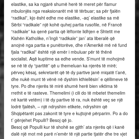
elastike, sa ka ngjarë shumë herë të meret për flamur
mbulonjës nga reaksionarët më të tërbuar; sa për fjalën
“radikal”, kjo ësht edhe me elastike, -aq’ elastike sa më
Sërbi “radikale” një kohë quhej partia rusofile, në Francë
“radikale” ka qenë partia që lëftonte lidhjen e Shtetit me
Kishën Katholike, n’Ingli “radikale” jan’ ata liberalë që
anojnë nga partia e punëtorëve, dhe n’Amerikë më në fund
fjala “radikal” është një emër i mbuluar për të thënë
socialist. Aqë kuptime sa edhe vende. S’munt të mohojmë
se në të dy “partitë” që u themeluan ka njerës të mirë;
përveç kësaj, sekretarët që të dy partive janë miqatë t’anë,
dhe nukë munt të vënë në dyshim kthiellësin’ e qëllimeve të
tyre. Po dhe njerës të mirë shumë herë bien viktima të
rrethit e të rasteve. Themelimi (i cili do të mbetet themelim
në kartë vetëm) i të dy partive të ra, nuk është veç se një
lodrë fjalësh, – një ndryshim etikete, ndryshim që
Shqipëtarët pas zakonit të tyre e kujtojnë përparim. Po a do
t’ gënjehet Populli? Besoj që jo.
Besoj që Populli kur të shohë se gjith’ ata njerës që i kanë
dalë një mot më parë n’emër të një partie tjatër dhe tre vjet