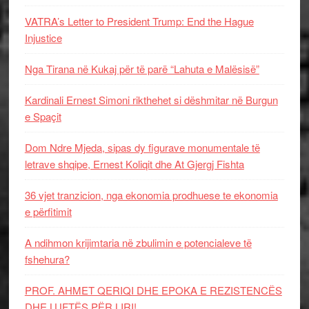
VATRA’s Letter to President Trump: End the Hague
Injustice
Nga Tirana në Kukaj për të parë “Lahuta e Malësisë”
Kardinali Ernest Simoni rikthehet si dëshmitar në Burgun
e Spaçit
Dom Ndre Mjeda, sipas dy figurave monumentale të
letrave shqipe, Ernest Koliqit dhe At Gjergj Fishta
36 vjet tranzicion, nga ekonomia prodhuese te ekonomia
e përfitimit
A ndihmon krijimtaria në zbulimin e potencialeve të
fshehura?
PROF. AHMET QERIQI DHE EPOKA E REZISTENCЁS
DHE LUFTЁS PЁR LIRI!