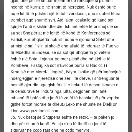
gjak, dhe për të shtuar mjerimet që rendojnë si plumb i
nxehtë në kurriz e në shpirt të njerëzisë. Nuk është punë
aq e lehtë të prishet një Shtet i vendosur, dhe s’duhet të na
trembet aqë shumë syri. Atë lakmi ccakalle që kanë sot,
fqinjtë t’anë e kishin dhe die. Ish më lehtë të prishej die se
sa sot Shqipëria; më lehtë në kohë të Konferencës së
Parisit, kur Shqipëria nuk ish edhe e njohur si Shtet dhe
armiqt’ e saj flisjin si shokë dhe aliatë të nderuar të Fuqive
të Mbëdha mundëse, se sa sot që Shqipëria jo vetëm
është një Shtet i njohur po mer pjesë dhe në Lidhje të
Kombeve. Pastaj, ka sot n’Evropë burra si Radicc-i i
Kroatisë dhe Morel-i i Inglisë, fytyra fisnike që përfaqësojnë
ndërgjegjjen e njerëzisë dhe zëri i të cilëve, i shtrënguar të
heshtë gjer die nga gishtërinjt’ e hekurt të despotismave e
të censurave të lindura nga lufta, dëgjohen tani anë
mb’anë të botës dhe janë të zotët të bashkojnë për veprim
gjithë forcat morale të dheut.(Lexo me shume ne Dielli on
Line www.gazetadielli.com
Jo. Nuk besoj se Shqipëria është në rezik, – të pakën jo
dhe për shumë kohë. Po kjo s’do të thotë se jemi të
siguruar në ccdo rast dhe në ccdo mënyrë.