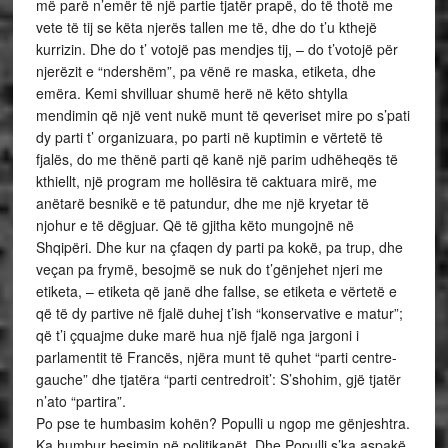
më parë n’emër të një partie tjatër prapë, do të thotë me
vete të tij se këta njerës tallen me të, dhe do t’u kthejë
kurrizin. Dhe do t’ votojë pas mendjes tij, – do t’votojë për
njerëzit e “ndershëm”, pa vënë re maska, etiketa, dhe
emëra. Kemi shvilluar shumë herë në këto shtylla
mendimin që një vent nukë munt të qeveriset mire po s’pati
dy parti t’ organizuara, po parti në kuptimin e vërtetë të
fjalës, do me thënë parti që kanë një parim udhëheqës të
kthiellt, një program me hollësira të caktuara mirë, me
anëtarë besnikë e të patundur, dhe me një kryetar të
njohur e të dëgjuar. Që të gjitha këto mungojnë në
Shqipëri. Dhe kur na çfaqen dy parti pa kokë, pa trup, dhe
veçan pa frymë, besojmë se nuk do t’gënjehet njeri me
etiketa, – etiketa që janë dhe fallse, se etiketa e vërtetë e
që të dy partive në fjalë duhej t’ish “konservative e matur”;
që t’i çquajme duke marë hua një fjalë nga jargoni i
parlamentit të Francës, njëra munt të quhet “parti centre-
gauche” dhe tjatëra “parti centredroit’: S’shohim, gjë tjatër
n’ato “partira”.
Po pse te humbasim kohën? Populli u ngop me gënjeshtra.
Ka humbur besimin në politikanët. Dhe Populli s’ka aspakë