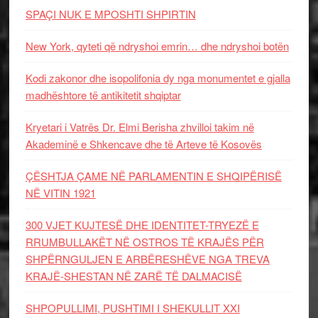
SPAÇI NUK E MPOSHTI SHPIRTIN
New York, qyteti që ndryshoi emrin… dhe ndryshoi botën
Kodi zakonor dhe isopolifonia dy nga monumentet e gjalla
madhështore të antikitetit shqiptar
Kryetari i Vatrës Dr. Elmi Berisha zhvilloi takim në
Akademinë e Shkencave dhe të Arteve të Kosovës
ÇËSHTJA ÇAME NË PARLAMENTIN E SHQIPËRISË
NË VITIN 1921
300 VJET KUJTESË DHE IDENTITET-TRYEZË E
RRUMBULLAKËT NË OSTROS TË KRAJËS PËR
SHPËRNGULJEN E ARBËRESHËVE NGA TREVA
KRAJË-SHESTAN NË ZARË TË DALMACISË
SHPOPULLIMI, PUSHTIMI I SHEKULLIT XXI