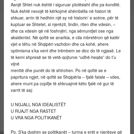
Asnjë Shtet nuk është i siguruar plotësisht dhe pa konditë.
Nuk është nevojë të kërkojmë shëmbëlla në histori të
shkuar, arrin të hedhim një sy në historin’ e sotme, për të
kuptuar se Shtetet, si njerëzit, lindin, riten dhe vdesin, –
dhe ca vdesin që në foshnjëri, nga sëmundjet ose nga
aksidentet. Në qoftë se anarkia, e cila mbretëron që katër
vjet e tëhu në Shqipëri vazhdon dhe ca kohë, ahere
optimisma s’ka vent dhe trëmbem se dicc do të ngjasë. Le
të kemi shpresë se të vetë-qojturve “udhë-heqës” do t’u
vijnë
menttë dhe punët do të shtrohen. Po në qoftë se e
papritura ngjet, në qoftë se Shqipëria – fjalë fatale – vdes,
ahere munt pa ccpifje të shkruajmë këto fjalë në gur të
varrit të saj:
U NGJALL NGA IDEALISTËT
U RUAJT NGA RASTET
U VRA NGA POLITIKANËT
Po. S’ka dyshim se politikanët – turma e erët e njerësve që