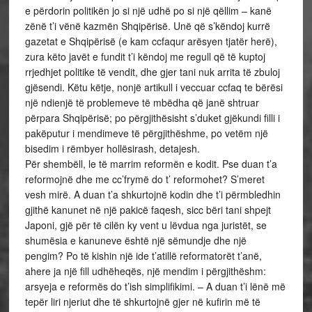
e përdorin politikën jo si një udhë po si një qëllim – kanë
zënë t’i vënë kazmën Shqipërisë. Unë që s’këndoj kurrë
gazetat e Shqipërisë (e kam ccfaqur arësyen tjatër herë),
zura këto javët e fundit t’i këndoj me regull që të kuptoj
rrjedhjet politike të vendit, dhe gjer tani nuk arrita të zbuloj
gjësendi. Këtu këtje, nonjë artikull i veccuar ccfaq te bërësi
një ndienjë të problemeve të mbëdha që janë shtruar
përpara Shqipërisë; po përgjithësisht s’duket gjëkundi filli i
pakëputur i mendimeve të përgjithëshme, po vetëm një
bisedim i rëmbyer hollësirash, detajesh.
Për shembëll, le të marrim reformën e kodit. Pse duan t’a
reformojnë dhe me cc’frymë do t’ reformohet? S’meret
vesh mirë. A duan t’a shkurtojnë kodin dhe t’i përmbledhin
gjithë kanunet në një pakicë faqesh, sicc bëri tani shpejt
Japoni, gjë për të cilën ky vent u lëvdua nga juristët, se
shumësia e kanuneve është një sëmundje dhe një
pengim? Po të kishin një ide t’atillë reformatorët t’anë,
ahere ja një fill udhëheqës, një mendim i përgjithëshm:
arsyeja e reformës do t’ish simplifikimi. – A duan t’i lënë më
tepër liri njeriut dhe të shkurtojnë gjer në kufirin më të