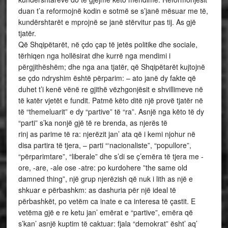
duan t’a reformojnë kodin e sotmë se s’janë mësuar me të,
kundërshtarët e mprojnë se janë stërvitur pas tij. As gjë
tjatër.
Që Shqipëtarët, në çdo çap të jetës politike dhe sociale,
tërhiqen nga hollësirat dhe kurrë nga mendimi i
përgjithëshëm; dhe nga ana tjatër, që Shqipëtarët kujtojnë
se çdo ndryshim është përparim: – ato janë dy fakte që
duhet t’i kenë vënë re gjithë vëzhgonjësit e shvillimeve në
të katër vjetët e fundit. Patmë këto ditë një provë tjatër në
të “themeluarit” e dy “partive” të “ra”. Asnjë nga këto të dy
“parti” s’ka nonjë gjë të re brenda, as njerës të
rinj as parime të ra: njerëzit jan’ ata që i kemi njohur në
disa partira të tjera, – parti “‘nacionaliste”, “popullore”,
“përparimtare”, “liberale” dhe s’di se ç’emëra të tjera me -
ore, -are, -ale ose -atre: po kurdohere ”the same old
damned thing”, një grup njerëzish që nuk i lith as një e
shkuar e përbashkm: as dashuria për një ideal të
përbashkët, po vetëm ca inate e ca interesa të çastit. E
vetëma gjë e re ketu jan’ emërat e “partive”, emëra që
s’kan’ asnjë kuptim të caktuar: fjala “demokrat” ësht’ aq’