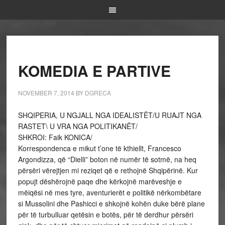
KOMEDIA E PARTIVE
NOVEMBER 7, 2014
BY
DGRECA
SHQIPERIA, U NGJALL NGA IDEALISTËT/U RUAJT NGA
RASTET\ U VRA NGA POLITIKANËT/
SHKROI: Faik KONICA/
Korrespondenca e mikut t’one të kthiellt, Francesco
Argondizza, që “Dielli” boton në numër të sotmë, na heq
përsëri vërejtjen mi reziqet që e rethojnë Shqipërinë. Kur
popujt dëshërojnë paqe dhe kërkojnë marëveshje e
mëiqësi në mes tyre, aventurierët e politikë nërkombëtare
si Mussolini dhe Pashicci e shkojnë kohën duke bërë plane
për të turbulluar qetësin e botës, për të derdhur përsëri