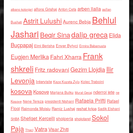
arben llalla
alfons Grishaj
Anton Cefa
asllan
albano kolonjari
Behlul
Astrit Lulushi
Aurenc Bebja
Bushati
Jashari
dalip greca
Beqir Sina
Elida
Buçpapaj
Enver Bytyci
Elmi Berisha
Ermira Babamusta
Frank
Eugjen Merlika
Fahri Xharra
shkreli
Ilir
Gezim Llojdia
Fritz radovani
Levonja
Interviste
Kolec Traboini
Keze Kozeta Zylo
kosova
Kosove
nderroi jete
Marjana Bulku
ne
Murat Gecaj
Rafaela Prifti
Rafael
Nene Tereza
Kosove
presidenti Nishani
Floqi
Raimonda Moisiu
Ramiz Lushaj
reshat kripa
Sadik Elshani
Sokol
Shefqet Kercelli
shqiperia
shqiptaret
SHBA
Paja
Vatra
Visar Zhiti
Thaci