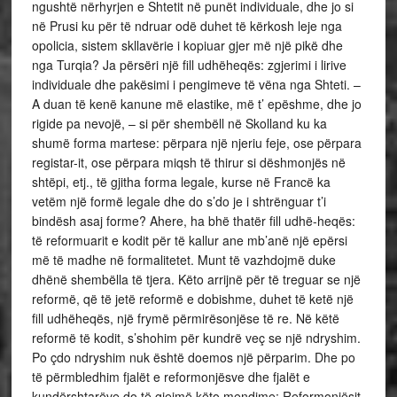
ngushtë nërhyrjen e Shtetit në punët individuale, dhe jo si
në Prusi ku për të ndruar odë duhet të kërkosh leje nga
opolicia, sistem skllavërie i kopiuar gjer më një pikë dhe
nga Turqia? Ja përsëri një fill udhëheqës: zgjerimi i lirive
individuale dhe pakësimi i pengimeve të vëna nga Shteti. –
A duan të kenë kanune më elastike, më t’ epëshme, dhe jo
rigide pa nevojë, – si për shembëll në Skolland ku ka
shumë forma martese: përpara një njeriu feje, ose përpara
registar-it, ose përpara miqsh të thirur si dëshmonjës në
shtëpi, etj., të gjitha forma legale, kurse në Francë ka
vetëm një formë legale dhe do s’do je i shtrënguar t’i
bindësh asaj forme? Ahere, ha bhë thatër fill udhë-heqës:
të reformuarit e kodit për të kallur ane mb’anë një epërsi
më të madhe në formalitetet. Munt të vazhdojmë duke
dhënë shembëlla të tjera. Këto arrijnë për të treguar se një
reformë, që të jetë reformë e dobishme, duhet të ketë një
fill udhëheqës, një frymë përmirësonjëse të re. Në këtë
reformë të kodit, s’shohim për kundrë veç se një ndryshim.
Po çdo ndryshim nuk është doemos një përparim. Dhe po
të përmbledhim fjalët e reformonjësve dhe fjalët e
kundërshtarëve do të gjejmë këto mendime: Reformonjësit