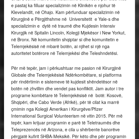
e pastaj ka filluar specializimin në Klinikën e njohur të
Klevelandit, në Ohajo. Kam përfunduar specializimin në
Kirurgjinë e Përgjithshme në Universitetit e Yale-s dhe
specializimin e dytë në traumë dhe Kujdesin Intensiv
Kirurgjik në Spitalin Lincoln, Kolegji Mjekësor i New Yorkut,
në Bronx. Në komunitetin shqiptar si dhe komunitetin e
Telemjekësisë në mbarë botën, ai njihet si një nga
autoritetet botërore në Telemjekësi dhe Teleshndetësi.
Për më tepër, jam i përkushtuar me pasion në Kirurgjinë
Globale dhe Telemjekësisë Ndërkombëtare, si platforma
për rindërtimin e sistemeve të kujdesit shëndetësor në
botën në zhvillim dhe vendet pas konfliktit. Jam autor i tre
programe kombëtare të Telemjekësisë në botë: Kosovë,
Shqipëri, dhe Cabo Verde (Afrikë), për të cilat ka marrë
çmimin nga Kolegji Amerikan i Kirurgëve/Pfizer
International Surgical Volunteerism në vitin 2015. Për më
tepër, kam krijuar programin e parë të Teletraumës dhe
Teleprezencës në Arizona, e cila u shërbente banorëve
përgjatë kufirit SHBA-Meksikë. Për këto dhe për programin