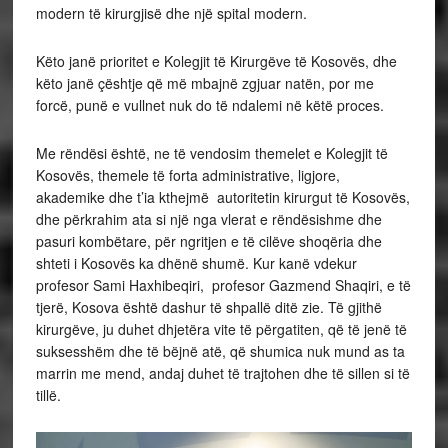
modern të kirurgjisë dhe një spital modern.
Këto janë prioritet e Kolegjit të Kirurgëve të Kosovës, dhe
këto janë çështje që më mbajnë zgjuar natën, por me
forcë, punë e vullnet nuk do të ndalemi në këtë proces.
Me rëndësi është, ne të vendosim themelet e Kolegjit të
Kosovës, themele të forta administrative, ligjore,
akademike dhe t’ia kthejmë autoritetin kirurgut të Kosovës,
dhe përkrahim ata si një nga vlerat e rëndësishme dhe
pasuri kombëtare, për ngritjen e të cilëve shoqëria dhe
shteti i Kosovës ka dhënë shumë. Kur kanë vdekur
profesor Sami Haxhibeqiri, profesor Gazmend Shaqiri, e të
tjerë, Kosova është dashur të shpallë ditë zie. Të gjithë
kirurgëve, ju duhet dhjetëra vite të përgatiten, që të jenë të
suksesshëm dhe të bëjnë atë, që shumica nuk mund as ta
marrin me mend, andaj duhet të trajtohen dhe të sillen si të
tillë.