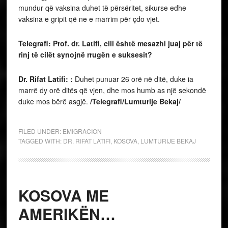
mundur që vaksina duhet të përsëritet, sikurse edhe
vaksina e gripit që ne e marrim për çdo vjet.
Telegrafi: Prof. dr. Latifi, cili është mesazhi juaj për të
rinj të cilët synojnë rrugën e suksesit?
Dr. Rifat Latifi:
:
Duhet punuar 26 orë në ditë, duke ia
marrë dy orë ditës që vjen, dhe mos humb as një sekondë
duke mos bërë asgjë.
/Telegrafi/Lumturije Bekaj/
FILED UNDER:
EMIGRACION
TAGGED WITH:
DR. RIFAT LATIFI
,
KOSOVA
,
LUMTURIJE BEKAJ
KOSOVA ME
AMERIKËN…