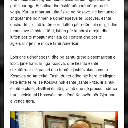
politizuar nga Prishtina dhe është përçarë në grupe të
vogla. Kur ka mbaruar lufta fizike në Kosovë, ne komuniteti
shqiptar me ndihmën e udhëheqësve të Kosovës, është
dashur të fillojmë luftën e re, luftën për ndërtimin e ligjit dhe
themeleve të shtetit të ri, luftën për kuadrot e reja, dhe
luftën për të mbajtur afër ata që i patëm dhe për të
zgjeruar rrjetin e miqve tanë Amerikan.
Lobi dhe udhëheqësit, dhe po ashtu gjithë pjesëmarrësit e
lobit, janë harruar nga Kosova, dhe kështu është
shkatërruar një pasuri dhe forcë e jashtëzakonshme e
Kosovës në Amerikë. Tash, duhet edhe një herë të fillojmë
këtë luftë të re, se Kosova nuk është jashtë krize, liria nuk
është e plotë, zhvillimi është gjysmë dhe në proces, ndërsa
truri intelektual i Kosovës, po e lënë Kosovën për Gjermani
e vende tjera.