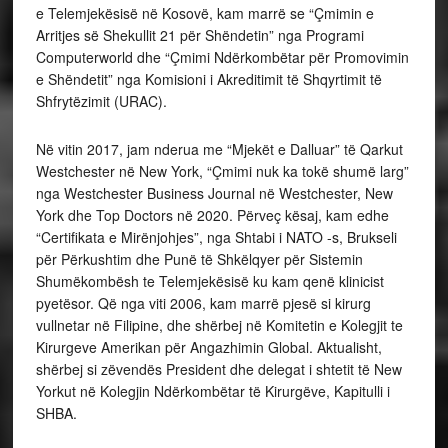
e Telemjekësisë në Kosovë, kam marrë se “Çmimin e
Arritjes së Shekullit 21 për Shëndetin” nga Programi
Computerworld dhe “Çmimi Ndërkombëtar për Promovimin
e Shëndetit” nga Komisioni i Akreditimit të Shqyrtimit të
Shfrytëzimit (URAC).
Në vitin 2017, jam nderua me “Mjekët e Dalluar” të Qarkut
Westchester në New York, “Çmimi nuk ka tokë shumë larg”
nga Westchester Business Journal në Westchester, New
York dhe Top Doctors në 2020. Përveç kësaj, kam edhe
“Certifikata e Mirënjohjes”, nga Shtabi i NATO -s, Brukseli
për Përkushtim dhe Punë të Shkëlqyer për Sistemin
Shumëkombësh te Telemjekësisë ku kam qenë klinicist
pyetësor. Që nga viti 2006, kam marrë pjesë si kirurg
vullnetar në Filipine, dhe shërbej në Komitetin e Kolegjit te
Kirurgeve Amerikan për Angazhimin Global. Aktualisht,
shërbej si zëvendës President dhe delegat i shtetit të New
Yorkut në Kolegjin Ndërkombëtar të Kirurgëve, Kapitulli i
SHBA.