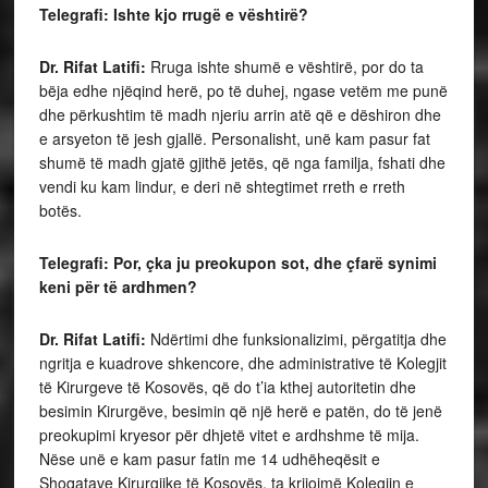
Telegrafi: Ishte kjo rrugë e vështirë?
Dr. Rifat Latifi:
Rruga ishte shumë e vështirë, por do ta
bëja edhe njëqind herë, po të duhej, ngase vetëm me punë
dhe përkushtim të madh njeriu arrin atë që e dëshiron dhe
e arsyeton të jesh gjallë. Personalisht, unë kam pasur fat
shumë të madh gjatë gjithë jetës, që nga familja, fshati dhe
vendi ku kam lindur, e deri në shtegtimet rreth e rreth
botës.
Telegrafi: Por, çka ju preokupon sot, dhe çfarë synimi
keni për të ardhmen?
Dr. Rifat Latifi:
Ndërtimi dhe funksionalizimi, përgatitja dhe
ngritja e kuadrove shkencore, dhe administrative të Kolegjit
të Kirurgeve të Kosovës, që do t’ia kthej autoritetin dhe
besimin Kirurgëve, besimin që një herë e patën, do të jenë
preokupimi kryesor për dhjetë vitet e ardhshme të mija.
Nëse unë e kam pasur fatin me 14 udhëheqësit e
Shoqatave Kirurgjike të Kosovës, ta krijojmë Kolegjin e