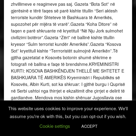
zhvillimeve e reagimeve pas saj. Gazeta “Bota Sot” në
gjerësinë e tërë faqes së parë kishte titullin “Seri aktesh
terroriste kundër Shteteve të Bashkuara të Amerikës,
supozohet për mijëra të vrarë”.Gazeta “Koha Ditore” në
faqen e parë shkruante në kryetitull “Në Nju Jork sulmohet
civilizimi botëror”.Gazeta “Zëri” në ballinë kishte titullin
kryesor “Sulm terrorist kundër Amerikës”.Gazeta “Kosova
Sot” kryetitull kishte “Terrroristët sulmojnë Amerikën”.Të
gjitha gazetatat e Kosovës botonin shumë shkrime e
fotografi në ballina e faqe të brendshme.KRYEMINISTRI
KURTI: KOSOVA BASHKËNDJEN THELLË ME SHTETET E
BASHKUARA TË AMERIKËS Kryeministri i Republikës së
Kosovës, Albin Kurti, sot ka shkruar: I gjithë burgu i Quprisë
në Serbi ushtoi nga thirrjet e ekzaltimit dhe çirrjet e delirit të
gardianëve. Mendova mos kishin shënuar Jugosllavia ose
Cërvena Zvezda në ndonjë ndeshje sportive. Mirëpo jo.
This website uses cookies to improve your experience. We'll
Aeroplanët e marrë peng kishin qëlluar dhe rrënuar kullat
assume you're ok with this, but you can opt-out if you wish.
binjake në Nju Jork. Pasditja e zymtë e burgut u bë ditë e
zezë e 11 shtatorit 2001. I kisha kaluar 2 vjet e 4 muaj e
Cookie settings
ACCEPT
gjysmë nga 15 vjet burg sa më patën dënuar. Këto sulme