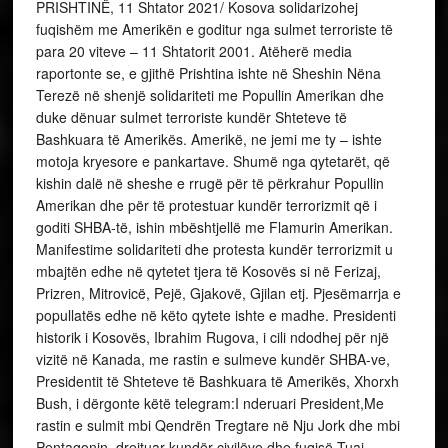
PRISHTINË, 11 Shtator 2021/ Kosova solidarizohej
fuqishëm me Amerikën e goditur nga sulmet terroriste të
para 20 viteve – 11 Shtatorit 2001. Atëherë media
raportonte se, e gjithë Prishtina ishte në Sheshin Nëna
Terezë në shenjë solidariteti me Popullin Amerikan dhe
duke dënuar sulmet terroriste kundër Shteteve të
Bashkuara të Amerikës. Amerikë, ne jemi me ty – ishte
motoja kryesore e pankartave. Shumë nga qytetarët, që
kishin dalë në sheshe e rrugë për të përkrahur Popullin
Amerikan dhe për të protestuar kundër terrorizmit që i
goditi SHBA-të, ishin mbështjellë me Flamurin Amerikan.
Manifestime solidariteti dhe protesta kundër terrorizmit u
mbajtën edhe në qytetet tjera të Kosovës si në Ferizaj,
Prizren, Mitrovicë, Pejë, Gjakovë, Gjilan etj. Pjesëmarrja e
popullatës edhe në këto qytete ishte e madhe. Presidenti
historik i Kosovës, Ibrahim Rugova, i cili ndodhej për një
vizitë në Kanada, me rastin e sulmeve kundër SHBA-ve,
Presidentit të Shteteve të Bashkuara të Amerikës, Xhorxh
Bush, i dërgonte këtë telegram:I nderuari President,Me
rastin e sulmit mbi Qendrën Tregtare në Nju Jork dhe mbi
Pentagonin, drejtuar kundër civilëve dhe fuqisë Tuaj,