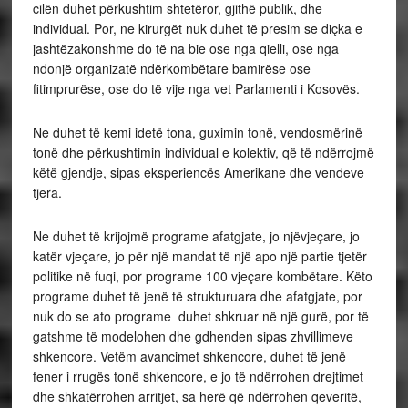
cilën duhet përkushtim shtetëror, gjithë publik, dhe
individual. Por, ne kirurgët nuk duhet të presim se diçka e
jashtëzakonshme do të na bie ose nga qielli, ose nga
ndonjë organizatë ndërkombëtare bamirëse ose
fitimprurëse, ose do të vije nga vet Parlamenti i Kosovës.
Ne duhet të kemi idetë tona, guximin tonë, vendosmërinë
tonë dhe përkushtimin individual e kolektiv, që të ndërrojmë
këtë gjendje, sipas eksperiencës Amerikane dhe vendeve
tjera.
Ne duhet të krijojmë programe afatgjate, jo njëvjeçare, jo
katër vjeçare, jo për një mandat të një apo një partie tjetër
politike në fuqi, por programe 100 vjeçare kombëtare. Këto
programe duhet të jenë të strukturuara dhe afatgjate, por
nuk do se ato programe duhet shkruar në një gurë, por të
gatshme të modelohen dhe gdhenden sipas zhvillimeve
shkencore. Vetëm avancimet shkencore, duhet të jenë
fener i rrugës tonë shkencore, e jo të ndërrohen drejtimet
dhe shkatërrohen arritjet, sa herë që ndërrohen qeveritë,