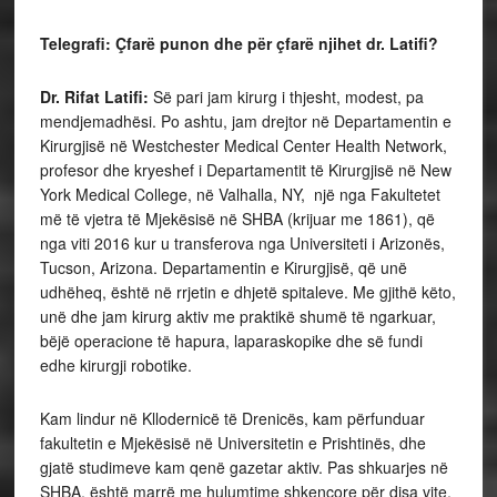
Telegrafi:
Çf
arë punon dhe për çfarë njihet dr. Latifi?
Dr. Rifat Latifi:
Së pari jam kirurg i thjesht, modest, pa
mendjemadhësi. Po ashtu, jam drejtor në Departamentin e
Kirurgjisë në Westchester Medical Center Health Network,
profesor dhe kryeshef i Departamentit të Kirurgjisë në New
York Medical College, në Valhalla, NY, një nga Fakultetet
më të vjetra të Mjekësisë në SHBA (krijuar me 1861), që
nga viti 2016 kur u transferova nga Universiteti i Arizonës,
Tucson, Arizona. Departamentin e Kirurgjisë, që unë
udhëheq, është në rrjetin e dhjetë spitaleve. Me gjithë këto,
unë dhe jam kirurg aktiv me praktikë shumë të ngarkuar,
bëjë operacione të hapura, laparaskopike dhe së fundi
edhe kirurgji robotike.
Kam lindur në Kllodernicë të Drenicës, kam përfunduar
fakultetin e Mjekësisë në Universitetin e Prishtinës, dhe
gjatë studimeve kam qenë gazetar aktiv. Pas shkuarjes në
SHBA, është marrë me hulumtime shkencore për disa vite,