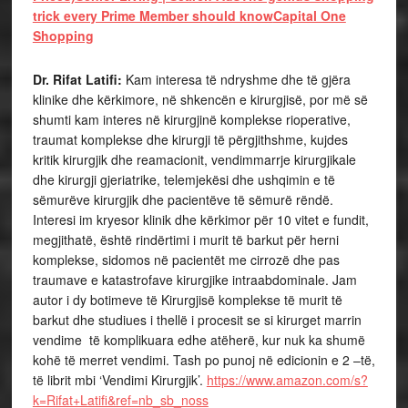
trick every Prime Member should know
Capital One
Shopping
Dr. Rifat Latifi:
Kam interesa të ndryshme dhe të gjëra
klinike dhe kërkimore, në shkencën e kirurgjisë, por më së
shumti kam interes në kirurgjinë komplekse rioperative,
traumat komplekse dhe kirurgji të përgjithshme, kujdes
kritik kirurgjik dhe reamacionit, vendimmarrje kirurgjikale
dhe kirurgji gjeriatrike, telemjekësi dhe ushqimin e të
sëmurëve kirurgjik dhe pacientëve të sëmurë rëndë.
Interesi im kryesor klinik dhe kërkimor për 10 vitet e fundit,
megjithatë, është rindërtimi i murit të barkut për herni
komplekse, sidomos në pacientët me cirrozë dhe pas
traumave e katastrofave kirurgjike intraabdominale. Jam
autor i dy botimeve të Kirurgjisë komplekse të murit të
barkut dhe studiues i thellë i procesit se si kirurget marrin
vendime të komplikuara edhe atëherë, kur nuk ka shumë
kohë të merret vendimi. Tash po punoj në edicionin e 2 –të,
të librit mbi ‘Vendimi Kirurgjik’.
https://www.amazon.com/s?
k=Rifat+Latifi&ref=nb_sb_noss