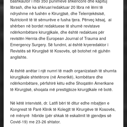
bashkautor i mbi 350 punimeve shkencore dhe kapituj
librash, dhe ka shkruar/redaktuar 20 libra në lëmi të
ndryshme në fushën e Kirurgjisë, dhe Telemjekësisë,
Nutricionit të të sëmurëve e fusha tjera. Përveç kësaj, ai
shërben në bordet redaktuese të shumë revistave
ndërkombëtare kirurgjikale, dhe është redaktues për
revistën Hernia dhe European Journal of Trauma and
Emergency Surgery. Së fundmi, ai është kryeredaktor i
Revistës së Kirurgjisë të Kosovës, që botohet në gjuhën
anglishte.
Ai është anëtar i një numri të madh organizatash të shumta
kirurgjikale shtetërore (në Amerikë), kombëtare dhe
ndërkombëtare, përfshirë këtu edhe Shoqatën Amerikane
të Kirurgjisë, shoqata më prestigjioze kirurgjikale në botë.
Në këtë intervistë, dr. Latifi bëri të ditur edhe mbajtjen e
Kongresit të Parë Klinik të Kolegjit të Kirurgëve të Kosovës,
në mënyrë hibride (për shkak të eskalimit të gjendjes së
Covid-19) me 23-26 shtator.