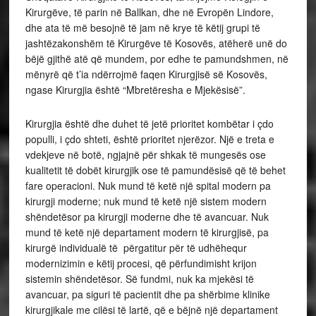
Kirurgëve, të parin në Ballkan, dhe në Evropën Lindore,
dhe ata të më besojnë të jam në krye të këtij grupi të
jashtëzakonshëm të Kirurgëve të Kosovës, atëherë unë do
bëjë gjithë atë që mundem, por edhe te pamundshmen, në
mënyrë që t’ia ndërrojmë faqen Kirurgjisë së Kosovës,
ngase Kirurgjia është “Mbretëresha e Mjekësisë”.
Kirurgjia është dhe duhet të jetë prioritet kombëtar i çdo
populli, i çdo shteti, është prioritet njerëzor. Një e treta e
vdekjeve në botë, ngjajnë për shkak të mungesës ose
kualitetit të dobët kirurgjik ose të pamundësisë që të behet
fare operacioni. Nuk mund të ketë një spital modern pa
kirurgji moderne; nuk mund të ketë një sistem modern
shëndetësor pa kirurgji moderne dhe të avancuar. Nuk
mund të ketë një departament modern të kirurgjisë, pa
kirurgë individualë të përgatitur për të udhëhequr
modernizimin e këtij procesi, që përfundimisht krijon
sistemin shëndetësor. Së fundmi, nuk ka mjekësi të
avancuar, pa siguri të pacientit dhe pa shërbime klinike
kirurgjikale me cilësi të lartë, që e bëjnë një departament