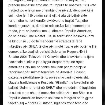
pranoni simpatinë time dhe të Popullit të Kosovës, i cili këtë
tragjedi po e jeton me dhembje dhe në zi.E dënojmë këtë
sulm dhe jemi të bindur se të gjithë ata që bëjnë akte
terrori dhe horrori kundër civilëve dhe fuqisë Tuaj dhe
kundër njerëzimit, duhet të ndalen.Në këto momente të
rënda, jemi së bashku me Ju dhe me Popullin Amerikan,
që së bashku me aleatët Tuaj ia sollët lirinë Kosovës.Jemi
të bindur se Ju do të mendoni një strategji të re të
mbrojtjes për SHBA-të dhe për miqtë Tuaj e për botën e lirë
demokratike.Juaji sinqerisht,Dr.Ibrahim RugovaNë 11
Shtator 2001 Televizioni i Kosovës dhe televizionet e tjera
nacionale e lokale janë kyçur drejtpërdrejt në rrjetin
amerikan CNN me përkthim simultan për të përcjellë
raportimet për sulmet terroriste në Amerikë. Poashtu
gazetat e përditshme të Kosovës shkruanin gjerësisht.
Gazeta tradicionale e Kosovës “Rilindja” me kryetitullin në
ballinë “Sulm terrorist në SHBA” dhe me dënim të fuqishëm
të sulmit e me shumë mesazhe solidarizimi me Shtetin e
Popullin Amerikan botonte shkrime e fotografi në të gjitha
faqet e saj – e tëra i kushtohej ngjarjes tronditëse dhe