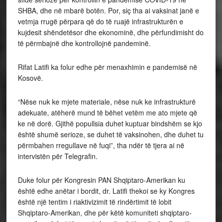
SHBA, dhe në mbarë botën. Por, siç tha ai vaksinat janë e
vetmja rrugë përpara që do të ruajë infrastrukturën e
kujdesit shëndetësor dhe ekonominë, dhe përfundimisht do
të përmbajnë dhe kontrollojnë pandeminë.
Rifat Latifi ka folur edhe për menaxhimin e pandemisë në
Kosovë.
“Nëse nuk ke mjete materiale, nëse nuk ke infrastrukturë
adekuate, atëherë mund të bëhet vetëm me ato mjete që
ke në dorë. Gjithë popullsia duhet kuptuar bindshëm se kjo
është shumë serioze, se duhet të vaksinohen, dhe duhet tu
përmbahen rregullave në fuqi”, tha ndër të tjera ai në
intervistën për Telegrafin.
Duke folur për Kongresin PAN Shqiptaro-Amerikan ku
është edhe anëtar i bordit, dr. Latifi thekoi se ky Kongres
është një tentim i riaktivizimit të rindërtimit të lobit
Shqiptaro-Amerikan, dhe për këtë komuniteti shqiptaro-