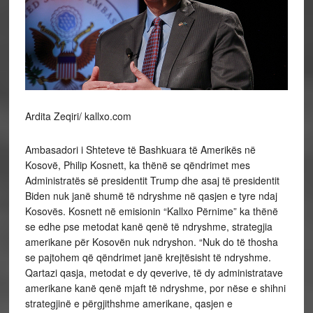
Ardita Zeqiri/ kallxo.com
Ambasadori i Shteteve të Bashkuara të Amerikës në
Kosovë, Philip Kosnett, ka thënë se qëndrimet mes
Administratës së presidentit Trump dhe asaj të presidentit
Biden nuk janë shumë të ndryshme në qasjen e tyre ndaj
Kosovës. Kosnett në emisionin “Kallxo Përnime” ka thënë
se edhe pse metodat kanë qenë të ndryshme, strategjia
amerikane për Kosovën nuk ndryshon. “Nuk do të thosha
se pajtohem që qëndrimet janë krejtësisht të ndryshme.
Qartazi qasja, metodat e dy qeverive, të dy administratave
amerikane kanë qenë mjaft të ndryshme, por nëse e shihni
strategjinë e përgjithshme amerikane, qasjen e