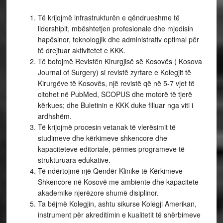
Të krijojmë infrastrukturën e qëndrueshme të
lidershipit, mbështetjen profesionale dhe mjedisin
hapësinor, teknologjik dhe administrativ optimal për
të drejtuar aktivitetet e KKK.
Të botojmë Revistën Kirurgjisë së Kosovës ( Kosova
Journal of Surgery) si revistë zyrtare e Kolegjit të
Kirurgëve të Kosovës, një revistë që në 5-7 vjet të
citohet në PubMed, SCOPUS dhe motorë të tjerë
kërkues; dhe Buletinin e KKK duke filluar nga viti i
ardhshëm.
Të krijojmë procesin vetanak të vlerësimit të
studimeve dhe kërkimeve shkencore dhe
kapaciteteve editoriale, përmes programeve të
strukturuara edukative.
Të ndërtojmë një Qendër Klinike të Kërkimeve
Shkencore në Kosovë me ambiente dhe kapacitete
akademike njerëzore shumë disiplinor.
Ta bëjmë Kolegjin, ashtu sikurse Kolegji Amerikan,
instrument për akreditimin e kualitetit të shërbimeve