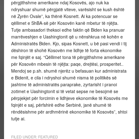
përgjithshme amerikane ndaj Kosovës, ajo nuk ka
ndryshuar shumë përgjatë viteve, varësisht se kush është
në Zyrën Ovale”, ka thënë Kosnett. Ai ka potencuar se
qëllimet e ShBA-së për Kosovën kanë mbetur të njëjta.
Tutje ambasadori theksoi edhe faktin që Biden ka pranuar
marrëveshjen e Uashingtonit që u nënshkrua në kohën e
Administratës Biden. Kjo, sipas Kosnett, u bë pasi vendi i tij
dëshiron të shohë Kosovën me lidhje të forta ekonomike
me fqinjët e saj. “Qëllimet tona të përgjithshme amerikane
për Kosovën mbesin të njëjta: paqe, drejtësi, prosperitet..
Mendoj se p.sh. shumë njerëz u befasuan kur administrata
e Bidenit, e cila i ndryshoi shumë nisma të politikës së
jashtme të administratës paraprake, zyrtarisht i pranoi
zotimet e Uashingtonit si të vetat sepse ne besojmë se
përpjekjet për forcimin e lidhjeve ekonomike të Kosovës me
fqinjët e saj, përfshirë edhe Serbinë, janë shumë të
rëndësishme për ardhmërinë ekonomike të Kosovës”, shtoi
tutje ai.
FILED UNDER:
FEATURED