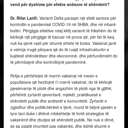
vend për dyshime për efekte anësore të shëndetit?
Dr. Rifat Latifi:
Varianti Delta paraqet një sfidë serioze për
kontrollin e pandemisë COVID-19 në SHBA, dhe në mbarë
botën. Përgjigja efektive ndaj këtij varianti të frikshëm do të
kërkojë një përgjigje të bazuar në prova që, për fat të keq,
nuk ka qenë rasti për shumë shtete të botes. Vaksinat janë
e vetmja rrugë përpara që do të ruajë infrastrukturën e
kujdesit shëndetësor dhe ekonominë, dhe përfundimisht do
të përmbajnë dhe kontrollojnë pandeminë.
Rritja e përfshirjes të marrin vaksinat në mesin e
popullatave që hezitojnë t’i marrë vaksinat, do të kërkojë
pjesëmarrje të plotë dhe angazhim të plotë nga të gjithë,
përfshirë zyrtarët qeveritarë, mjekët, praktikuesit e
shëndetit publik dhe anëtarët e komunitetit. Zyrtarët e
zgjedhur dhe politik-bërësit e tjerë, mund të bëjnë pjesën e
tyre tani duke i dhënë mbështetje të fortë strategjive të
vaksinimit dhe zbutjes së shëndetit publik. Ne nuk e dimë,
se sa zgjatë imuniteti pas vaksinës, dhe është shumë e