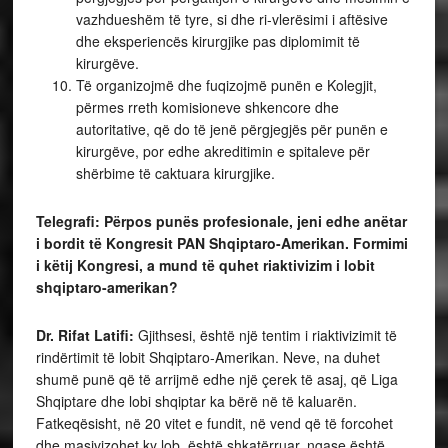
vazhdueshëm të tyre, si dhe ri-vlerësimi i aftësive
dhe eksperiencës kirurgjike pas diplomimit të
kirurgëve.
Të organizojmë dhe fuqizojmë punën e Kolegjit,
përmes rreth komisioneve shkencore dhe
autoritative, që do të jenë përgjegjës për punën e
kirurgëve, por edhe akreditimin e spitaleve për
shërbime të caktuara kirurgjike.
Telegrafi: Përpos punës profesionale, jeni edhe anëtar
i bordit të Kongresit PAN Shqiptaro-Amerikan. Formimi
i këtij Kongresi, a mund të quhet riaktivizim i lobit
shqiptaro-amerikan?
Dr. Rifat Latifi:
Gjithsesi, është një tentim i riaktivizimit të
rindërtimit të lobit Shqiptaro-Amerikan. Neve, na duhet
shumë punë që të arrijmë edhe një çerek të asaj, që Liga
Shqiptare dhe lobi shqiptar ka bërë në të kaluarën.
Fatkeqësisht, në 20 vitet e fundit, në vend që të forcohet
dhe masivizohet ky lob, është shkatërruar, ngase është