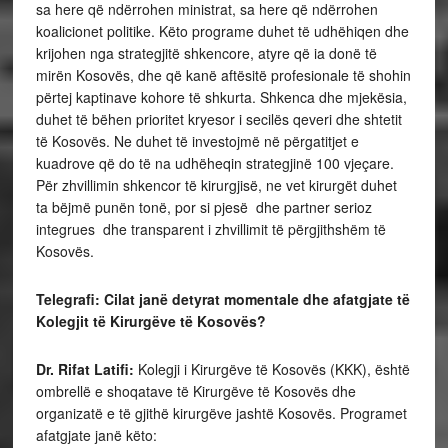
sa here që ndërrohen ministrat, sa here që ndërrohen
koalicionet politike. Këto programe duhet të udhëhiqen dhe
krijohen nga strategjitë shkencore, atyre që ia donë të
mirën Kosovës, dhe që kanë aftësitë profesionale të shohin
përtej kaptinave kohore të shkurta. Shkenca dhe mjekësia,
duhet të bëhen prioritet kryesor i secilës qeveri dhe shtetit
të Kosovës. Ne duhet të investojmë në përgatitjet e
kuadrove që do të na udhëheqin strategjinë 100 vjeçare.
Për zhvillimin shkencor të kirurgjisë, ne vet kirurgët duhet
ta bëjmë punën tonë, por si pjesë dhe partner serioz
integrues dhe transparent i zhvillimit të përgjithshëm të
Kosovës.
Telegrafi: Cilat janë detyrat momentale dhe afatgjate të
Kolegjit të Kirurgëve të Kosovës?
Dr. Rifat Latifi:
Kolegji i Kirurgëve të Kosovës (KKK), është
ombrellë e shoqatave të Kirurgëve të Kosovës dhe
organizatë e të gjithë kirurgëve jashtë Kosovës. Programet
afatgjate janë këto: