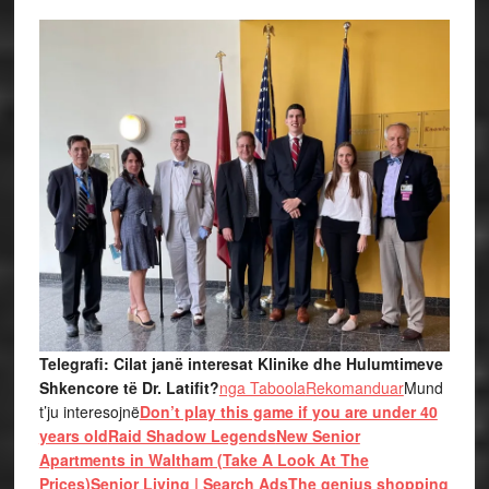
Telegrafi: Cilat janë interesat Klinike dhe Hulumtimeve
Shkencore të Dr. Latifit?
nga Taboola
Rekomanduar
Mund
t’ju interesojnë
Don’t play this game if you are under 40
years old
Raid Shadow Legends
New Senior
Apartments in Waltham (Take A Look At The
Prices)
Senior Living | Search Ads
The genius shopping