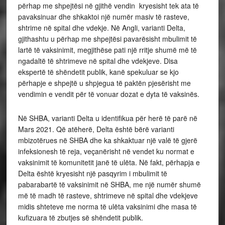
përhap me shpejtësi në gjithë vendin kryesisht tek ata të
pavaksinuar dhe shkaktoi një numër masiv të rasteve,
shtrime në spital dhe vdekje. Në Angli, varianti Delta,
gjithashtu u përhap me shpejtësi pavarësisht mbulimit të
lartë të vaksinimit, megjithëse pati një rritje shumë më të
ngadaltë të shtrimeve në spital dhe vdekjeve. Disa
ekspertë të shëndetit publik, kanë spekuluar se kjo
përhapje e shpejtë u shpjegua të paktën pjesërisht me
vendimin e vendit për të vonuar dozat e dyta të vaksinës.
Në SHBA, varianti Delta u identifikua për herë të parë në
Mars 2021. Që atëherë, Delta është bërë varianti
mbizotërues në SHBA dhe ka shkaktuar një valë të gjerë
infeksionesh të reja, veçanërisht në vendet ku normat e
vaksinimit të komunitetit janë të ulëta. Në fakt, përhapja e
Delta është kryesisht një pasqyrim i mbulimit të
pabarabartë të vaksinimit në SHBA, me një numër shumë
më të madh të rasteve, shtrimeve në spital dhe vdekjeve
midis shteteve me norma të ulëta vaksinimi dhe masa të
kufizuara të zbutjes së shëndetit publik.