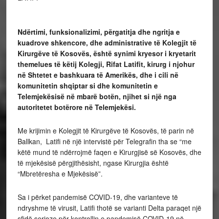
Ndërtimi, funksionalizimi, përgatitja dhe ngritja e
kuadrove shkencore, dhe administrative të Kolegjit të
Kirurgëve të Kosovës, është synimi kryesor i kryetarit
themelues të këtij Kolegji, Rifat Latifit, kirurg i njohur
në Shtetet e bashkuara të Amerikës, dhe i cili në
komunitetin shqiptar si dhe komunitetin e
Telemjekësisë në mbarë botën, njihet si një nga
autoritetet botërore në Telemjekësi.
Me krijimin e Kolegjit të Kirurgëve të Kosovës, të parin në
Ballkan, Latifi në një intervistë për Telegrafin tha se “me
këtë mund të ndërrojmë faqen e Kirurgjisë së Kosovës, dhe
të mjekësisë përgjithësisht, ngase Kirurgjia është
“Mbretëresha e Mjekësisë”.
Sa i përket pandemisë COVID-19, dhe varianteve të
ndryshme të virusit, Latifi thotë se varianti Delta paraqet një
sfidë serioze për kontrollin e pandemisë COVID-19 në