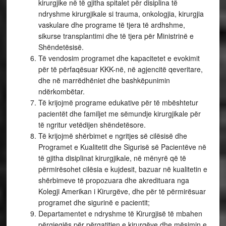
kirurgjike në të gjitha spitalet për disiplina të
ndryshme kirurgjikale si trauma, onkologjia, kirurgjia
vaskulare dhe programe të tjera të ardhshme,
sikurse transplantimi dhe të tjera për Ministrinë e
Shëndetësisë.
Të vendosim programet dhe kapacitetet e evokimit
për të përfaqësuar KKK-në, në agjencitë qeveritare,
dhe në marrëdhëniet dhe bashkëpunimin
ndërkombëtar.
Të krijojmë programe edukative për të mbështetur
pacientët dhe familjet me sëmundje kirurgjikale për
të ngritur vetëdijen shëndetësore.
Të krijojmë shërbimet e ngritjes së cilësisë dhe
Programet e Kualitetit dhe Sigurisë së Pacientëve në
të gjitha disiplinat kirurgjikale, në mënyrë që të
përmirësohet cilësia e kujdesit, bazuar në kualitetin e
shërbimeve të propozuara dhe akredituara nga
Kolegji Amerikan i Kirurgëve, dhe për të përmirësuar
programet dhe sigurinë e pacientit;
Departamentet e ndryshme të Kirurgjisë të mbahen
përgjegjës për përgatitjen e kirurgëve dhe mësimin e