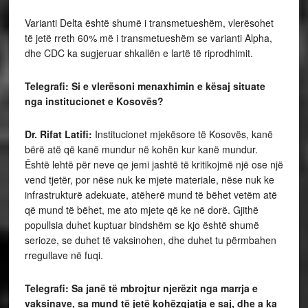
Varianti Delta është shumë i transmetueshëm, vlerësohet
të jetë rreth 60% më i transmetueshëm se varianti Alpha,
dhe CDC ka sugjeruar shkallën e lartë të riprodhimit.
Telegrafi: Si e vlerësoni menaxhimin e kësaj situate
nga institucionet e Kosovës?
Dr. Rifat Latifi:
Institucionet mjekësore të Kosovës, kanë
bërë atë që kanë mundur në kohën kur kanë mundur.
Është lehtë për neve qe jemi jashtë të kritikojmë një ose një
vend tjetër, por nëse nuk ke mjete materiale, nëse nuk ke
infrastrukturë adekuate, atëherë mund të bëhet vetëm atë
që mund të bëhet, me ato mjete që ke në dorë. Gjithë
popullsia duhet kuptuar bindshëm se kjo është shumë
serioze, se duhet të vaksinohen, dhe duhet tu përmbahen
rregullave në fuqi.
Telegrafi: Sa janë të mbrojtur njerëzit nga marrja e
vaksinave, sa mund të jetë kohëzgjatja e saj, dhe a ka