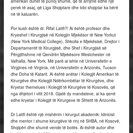
amerikan duhet të punoj shumë, që të arrijmë edhe një
çerek të asaj, që Liga Shqiptare dhe lobi shqiptar ka bërë
në të kaluarën.
Por kush është dr. Rifat Latifi?! Ai është profesor dhe
Kryeshef i Kirurgjisë në Kolegjin Mjekësor të New Yorkut
(New York Medical College), Shkolla e Mjekësisë, Drejtor i
Departamentit të Kirurgjisë, dhe Shef i Kirurgjisë së
Përgjithshme në Qendrën Mjekësore Westchester në
Valhalla, New York. Më parë ai ishte në Universitetin e
Virgjines në Virginia, në Universitetin e Arizonës, Tucson
dhe Doha të Katarit. Ai është anëtar i Kolegjit Amerikan të
Kirurgëve dhe Kolegjit Ndërkombëtar të Kirurgëve, dhe
Kryetar themelues i Kolegjit të Kirurgëve të Kosovës, që
nga dhjetori i vitit 2018. Gjatë dy mandateve, ai ka qenë
edhe kryetar i Kolegjit të Kirurgeve të Shtetit të Arizonës.
Dr Latifi është një mishërim i kirurgut akademik: klinicist
dhe mentor i shume kirurgëve të rinj në SHBA, në Kosovë,
Shqipëri dhe shumë vende të botës. Ai është autor dhe